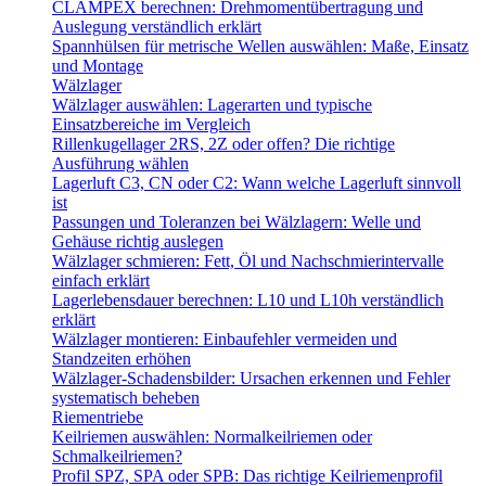
CLAMPEX berechnen: Drehmomentübertragung und
Auslegung verständlich erklärt
Spannhülsen für metrische Wellen auswählen: Maße, Einsatz
und Montage
Wälzlager
Wälzlager auswählen: Lagerarten und typische
Einsatzbereiche im Vergleich
Rillenkugellager 2RS, 2Z oder offen? Die richtige
Ausführung wählen
Lagerluft C3, CN oder C2: Wann welche Lagerluft sinnvoll
ist
Passungen und Toleranzen bei Wälzlagern: Welle und
Gehäuse richtig auslegen
Wälzlager schmieren: Fett, Öl und Nachschmierintervalle
einfach erklärt
Lagerlebensdauer berechnen: L10 und L10h verständlich
erklärt
Wälzlager montieren: Einbaufehler vermeiden und
Standzeiten erhöhen
Wälzlager-Schadensbilder: Ursachen erkennen und Fehler
systematisch beheben
Riementriebe
Keilriemen auswählen: Normalkeilriemen oder
Schmalkeilriemen?
Profil SPZ, SPA oder SPB: Das richtige Keilriemenprofil