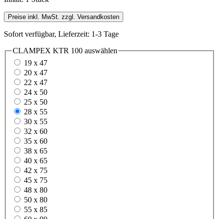
Preise inkl. MwSt. zzgl. Versandkosten
Sofort verfügbar, Lieferzeit: 1-3 Tage
CLAMPEX KTR 100
auswählen
19 x 47
20 x 47
22 x 47
24 x 50
25 x 50
28 x 55
30 x 55
32 x 60
35 x 60
38 x 65
40 x 65
42 x 75
45 x 75
48 x 80
50 x 80
55 x 85