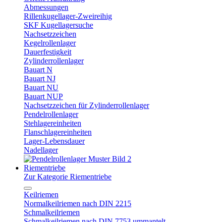
Abmessungen
Rillenkugellager-Zweireihig
SKF Kugellagersuche
Nachsetzzeichen
Kegelrollenlager
Dauerfestigkeit
Zylinderrollenlager
Bauart N
Bauart NJ
Bauart NU
Bauart NUP
Nachsetzzeichen für Zylinderrollenlager
Pendelrollenlager
Stehlagereinheiten
Flanschlagereinheiten
Lager-Lebensdauer
Nadellager
Riementriebe
Zur Kategorie Riementriebe
Keilriemen
Normalkeilriemen nach DIN 2215
Schmalkeilriemen
Schmalkeilriemen nach DIN 7753 ummantelt