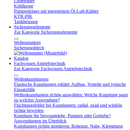
Lüfterräder
Kühlkerne
Pumpenträger mit integriertem Öl-Luft-Kühler
KTR-PIK
Tankheizung
Sicherungselemente
Zur Kategorie Sicherungselemente
Wellenmuttern
Sicherungsblech
Katalog
Fachwissen Antriebstechnik
Zur Kategorie Fachwissen Antriebstechnik
Wellenkupplungen
Elastische Kupplungen erklärt: Aufbau, Vorteile und typische
Einsatzfälle
Wellenkupplungen richtig auswählen: Welche Kupplung passt
zu welcher Anwendung?
Fluchtungsfehler bei Kupplungen: radial, axial und winklig
richtig bewerten
Kupplung für Servoantriebe, Pumpen oder Getriebe?
Anwendungen im Überblick
Kupplungen richtig montieren: Bohrung, Nabe, Klemmung