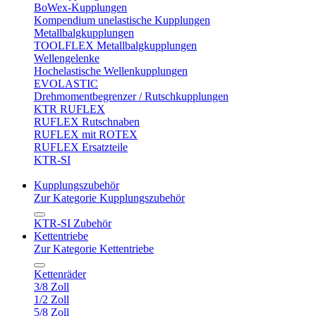
BoWex-Kupplungen
Kompendium unelastische Kupplungen
Metallbalgkupplungen
TOOLFLEX Metallbalgkupplungen
Wellengelenke
Hochelastische Wellenkupplungen
EVOLASTIC
Drehmomentbegrenzer / Rutschkupplungen
KTR RUFLEX
RUFLEX Rutschnaben
RUFLEX mit ROTEX
RUFLEX Ersatzteile
KTR-SI
Kupplungszubehör
Zur Kategorie Kupplungszubehör
KTR-SI Zubehör
Kettentriebe
Zur Kategorie Kettentriebe
Kettenräder
3/8 Zoll
1/2 Zoll
5/8 Zoll