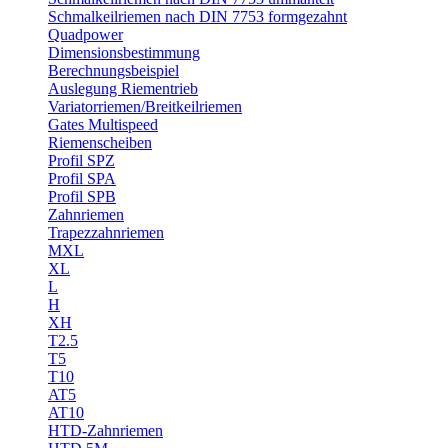
Schmalkeilriemen nach DIN 7753 formgezahnt
Quadpower
Dimensionsbestimmung
Berechnungsbeispiel
Auslegung Riementrieb
Variatorriemen/Breitkeilriemen
Gates Multispeed
Riemenscheiben
Profil SPZ
Profil SPA
Profil SPB
Zahnriemen
Trapezzahnriemen
MXL
XL
L
H
XH
T2.5
T5
T10
AT5
AT10
HTD-Zahnriemen