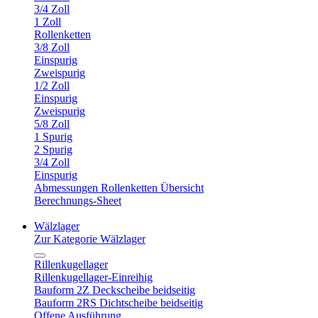
3/4 Zoll
1 Zoll
Rollenketten
3/8 Zoll
Einspurig
Zweispurig
1/2 Zoll
Einspurig
Zweispurig
5/8 Zoll
1 Spurig
2 Spurig
3/4 Zoll
Einspurig
Abmessungen Rollenketten Übersicht
Berechnungs-Sheet
Wälzlager
Zur Kategorie Wälzlager
Rillenkugellager
Rillenkugellager-Einreihig
Bauform 2Z Deckscheibe beidseitig
Bauform 2RS Dichtscheibe beidseitig
Offene Ausführung