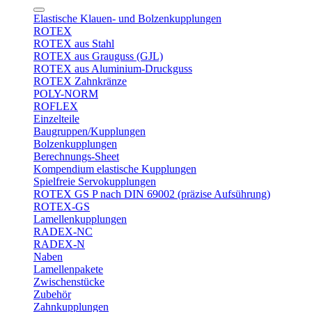
Elastische Klauen- und Bolzenkupplungen
ROTEX
ROTEX aus Stahl
ROTEX aus Grauguss (GJL)
ROTEX aus Aluminium-Druckguss
ROTEX Zahnkränze
POLY-NORM
ROFLEX
Einzelteile
Baugruppen/Kupplungen
Bolzenkupplungen
Berechnungs-Sheet
Kompendium elastische Kupplungen
Spielfreie Servokupplungen
ROTEX GS P nach DIN 69002 (präzise Aufsührung)
ROTEX-GS
Lamellenkupplungen
RADEX-NC
RADEX-N
Naben
Lamellenpakete
Zwischenstücke
Zubehör
Zahnkupplungen