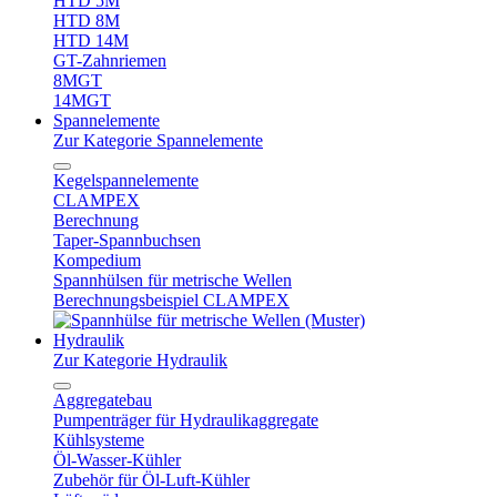
HTD 5M
HTD 8M
HTD 14M
GT-Zahnriemen
8MGT
14MGT
Spannelemente
Zur Kategorie Spannelemente
Kegelspannelemente
CLAMPEX
Berechnung
Taper-Spannbuchsen
Kompedium
Spannhülsen für metrische Wellen
Berechnungsbeispiel CLAMPEX
Hydraulik
Zur Kategorie Hydraulik
Aggregatebau
Pumpenträger für Hydraulikaggregate
Kühlsysteme
Öl-Wasser-Kühler
Zubehör für Öl-Luft-Kühler