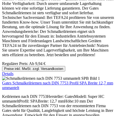
Hohe Verfügbarkeit: Durch unsere umfassende Lagerhaltung
können wir eine sofortige Lieferung garantieren. Der Gates
Schmalkeilriemen ist stets verfügbar und sofort lieferbar.
Technischer Sachverstand: Bei TEFA24 profitieren Sie von unserem
fundierten Know-how. Unser Team unterstützt Sie mit fachkundiger
Beratung, um die optimale Lösung für Ihre Anwendung zu finden.
Anwendungsbereiche: Der Schmalkeilriemen eignet sich
hervorragend für den Einsatz in: Industriellen Antriebssystemen
Maschinen und Förderanlagen Landwirtschaftlichen Geräten
TEFA24 ist Ihr zuverlässiger Partner für Antriebstechnik! Nutzen
Sie unsere Expertise und Lagerverfügbarkeit, um Ihre Maschinen
stets effizient zu betreiben. Jetzt bestellen und profitieren!
Regulärer Preis:
Ab
9,94 €
Preise inkl. MwSt. zzgl. Versandkosten
Details
Gates Schmalkeilriemen nach DIN 7753 Profil SPA Breite 12,7 mm
ummantelt
Keilriemen nach DIN 7753Hersteller: GatesModell: Super HC
ummanteltProfil: SPABreite: 12,7 mmHöhe:10 mm Der
Schmalkeilriemen nach DIN 7753 von der renommierten Firma
Gates steht für Qualität, Langlebigkeit und höchste Leistung in Ihrer
Anwendung. Entwickelt für den Einsatz in anspruchsvollen