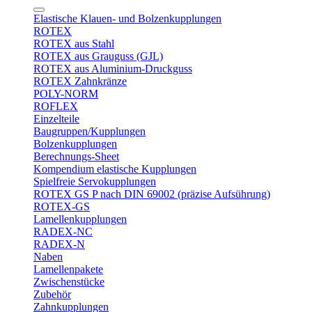
Elastische Klauen- und Bolzenkupplungen
ROTEX
ROTEX aus Stahl
ROTEX aus Grauguss (GJL)
ROTEX aus Aluminium-Druckguss
ROTEX Zahnkränze
POLY-NORM
ROFLEX
Einzelteile
Baugruppen/Kupplungen
Bolzenkupplungen
Berechnungs-Sheet
Kompendium elastische Kupplungen
Spielfreie Servokupplungen
ROTEX GS P nach DIN 69002 (präzise Aufsührung)
ROTEX-GS
Lamellenkupplungen
RADEX-NC
RADEX-N
Naben
Lamellenpakete
Zwischenstücke
Zubehör
Zahnkupplungen