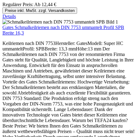
Regulärer Preis:
Ab
12,44 €
Preise inkl. MwSt. zzgl. Versandkosten
Details
Gates Schmalkeilriemen nach DIN 7753 ummantelt Profil SPB
Breite 16,3
Keilriemen nach DIN 7753Hersteller: GatesModell: Super HC
ummanteltProfil: SPBBreite: 13,3 mmHöhe:13 mm Der
Schmalkeilriemen nach DIN 7753 von der renommierten Firma
Gates steht für Qualität, Langlebigkeit und höchste Leistung in Ihrer
Anwendung. Entwickelt für den Einsatz in anspruchsvollen
Maschinen und Antrieben, gewährleistet dieser Keilriemen eine
zuverlässige Kraftübertragung, selbst unter intensiver Belastung.
Vorteile des Gates Schmalkeilriemens: Hochwertige Verarbeitung:
Der Schmalkeilriemen besteht aus erstklassigen Materialien, die
sowohl Abriebfestigkeit als auch exzellente Flexibilität garantieren.
DIN 7753 Standard: Die Produktion erfolgt streng nach den
Vorgaben der DIN-Norm 7753, was eine hohe Passgenauigkeit und
Kompatibilität sicherstellt. Lange Lebensdauer: Dank der
innovativen Technologie von Gates bietet dieser Keilriemen eine
überdurchschnittliche Lebensdauer. Warum bei TEFA24 kaufen?
Beste Preise: Wir bieten Ihnen den Gates Schmalkeilriemen zu
äußerst wettbewerbsfähigen Preisen – Qualität muss nicht teuer sein!
Hohe Verfügbarkeit: Durch unsere umfassende Lagerhaltung