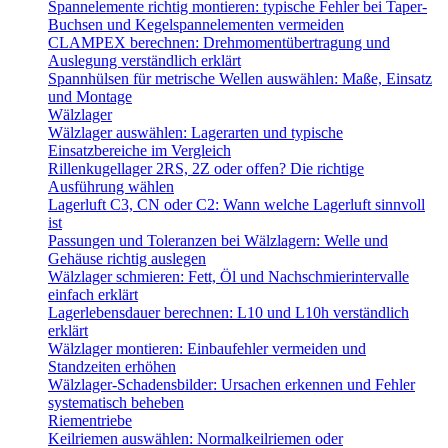
Spannelemente richtig montieren: typische Fehler bei Taper-
Buchsen und Kegelspannelementen vermeiden
CLAMPEX berechnen: Drehmomentübertragung und
Auslegung verständlich erklärt
Spannhülsen für metrische Wellen auswählen: Maße, Einsatz
und Montage
Wälzlager
Wälzlager auswählen: Lagerarten und typische
Einsatzbereiche im Vergleich
Rillenkugellager 2RS, 2Z oder offen? Die richtige
Ausführung wählen
Lagerluft C3, CN oder C2: Wann welche Lagerluft sinnvoll
ist
Passungen und Toleranzen bei Wälzlagern: Welle und
Gehäuse richtig auslegen
Wälzlager schmieren: Fett, Öl und Nachschmierintervalle
einfach erklärt
Lagerlebensdauer berechnen: L10 und L10h verständlich
erklärt
Wälzlager montieren: Einbaufehler vermeiden und
Standzeiten erhöhen
Wälzlager-Schadensbilder: Ursachen erkennen und Fehler
systematisch beheben
Riementriebe
Keilriemen auswählen: Normalkeilriemen oder