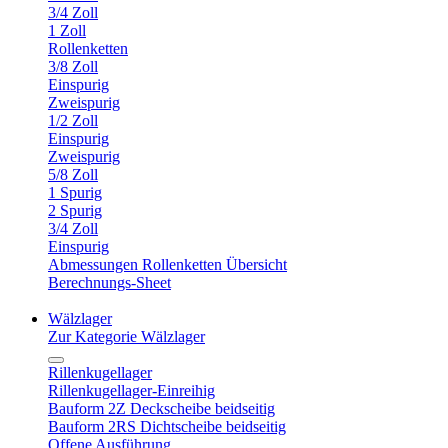
3/4 Zoll
1 Zoll
Rollenketten
3/8 Zoll
Einspurig
Zweispurig
1/2 Zoll
Einspurig
Zweispurig
5/8 Zoll
1 Spurig
2 Spurig
3/4 Zoll
Einspurig
Abmessungen Rollenketten Übersicht
Berechnungs-Sheet
Wälzlager
Zur Kategorie Wälzlager
Rillenkugellager
Rillenkugellager-Einreihig
Bauform 2Z Deckscheibe beidseitig
Bauform 2RS Dichtscheibe beidseitig
Offene Ausführung