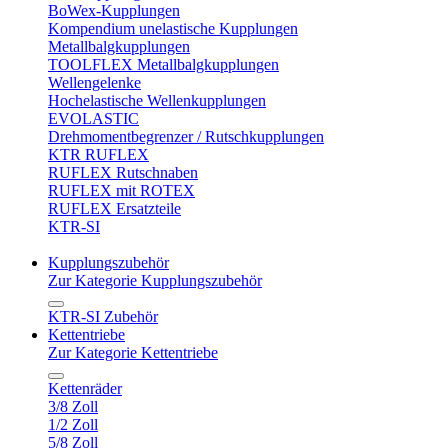
BoWex-Kupplungen
Kompendium unelastische Kupplungen
Metallbalgkupplungen
TOOLFLEX Metallbalgkupplungen
Wellengelenke
Hochelastische Wellenkupplungen
EVOLASTIC
Drehmomentbegrenzer / Rutschkupplungen
KTR RUFLEX
RUFLEX Rutschnaben
RUFLEX mit ROTEX
RUFLEX Ersatzteile
KTR-SI
Kupplungszubehör
Zur Kategorie Kupplungszubehör
KTR-SI Zubehör
Kettentriebe
Zur Kategorie Kettentriebe
Kettenräder
3/8 Zoll
1/2 Zoll
5/8 Zoll