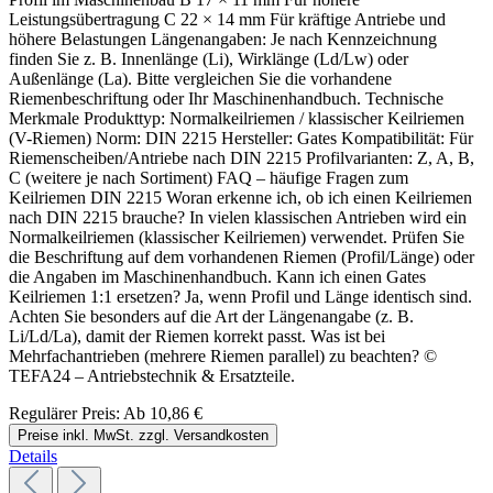
Leistungsübertragung C 22 × 14 mm Für kräftige Antriebe und
höhere Belastungen Längenangaben: Je nach Kennzeichnung
finden Sie z. B. Innenlänge (Li), Wirklänge (Ld/Lw) oder
Außenlänge (La). Bitte vergleichen Sie die vorhandene
Riemenbeschriftung oder Ihr Maschinenhandbuch. Technische
Merkmale Produkttyp: Normalkeilriemen / klassischer Keilriemen
(V-Riemen) Norm: DIN 2215 Hersteller: Gates Kompatibilität: Für
Riemenscheiben/Antriebe nach DIN 2215 Profilvarianten: Z, A, B,
C (weitere je nach Sortiment) FAQ – häufige Fragen zum
Keilriemen DIN 2215 Woran erkenne ich, ob ich einen Keilriemen
nach DIN 2215 brauche? In vielen klassischen Antrieben wird ein
Normalkeilriemen (klassischer Keilriemen) verwendet. Prüfen Sie
die Beschriftung auf dem vorhandenen Riemen (Profil/Länge) oder
die Angaben im Maschinenhandbuch. Kann ich einen Gates
Keilriemen 1:1 ersetzen? Ja, wenn Profil und Länge identisch sind.
Achten Sie besonders auf die Art der Längenangabe (z. B.
Li/Ld/La), damit der Riemen korrekt passt. Was ist bei
Mehrfachantrieben (mehrere Riemen parallel) zu beachten? ©
TEFA24 – Antriebstechnik & Ersatzteile.
Regulärer Preis:
Ab
10,86 €
Preise inkl. MwSt. zzgl. Versandkosten
Details