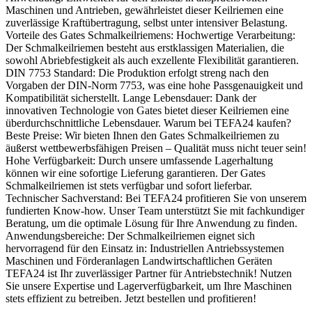
Maschinen und Antrieben, gewährleistet dieser Keilriemen eine
zuverlässige Kraftübertragung, selbst unter intensiver Belastung.
Vorteile des Gates Schmalkeilriemens: Hochwertige Verarbeitung:
Der Schmalkeilriemen besteht aus erstklassigen Materialien, die
sowohl Abriebfestigkeit als auch exzellente Flexibilität garantieren.
DIN 7753 Standard: Die Produktion erfolgt streng nach den
Vorgaben der DIN-Norm 7753, was eine hohe Passgenauigkeit und
Kompatibilität sicherstellt. Lange Lebensdauer: Dank der
innovativen Technologie von Gates bietet dieser Keilriemen eine
überdurchschnittliche Lebensdauer. Warum bei TEFA24 kaufen?
Beste Preise: Wir bieten Ihnen den Gates Schmalkeilriemen zu
äußerst wettbewerbsfähigen Preisen – Qualität muss nicht teuer sein!
Hohe Verfügbarkeit: Durch unsere umfassende Lagerhaltung
können wir eine sofortige Lieferung garantieren. Der Gates
Schmalkeilriemen ist stets verfügbar und sofort lieferbar.
Technischer Sachverstand: Bei TEFA24 profitieren Sie von unserem
fundierten Know-how. Unser Team unterstützt Sie mit fachkundiger
Beratung, um die optimale Lösung für Ihre Anwendung zu finden.
Anwendungsbereiche: Der Schmalkeilriemen eignet sich
hervorragend für den Einsatz in: Industriellen Antriebssystemen
Maschinen und Förderanlagen Landwirtschaftlichen Geräten
TEFA24 ist Ihr zuverlässiger Partner für Antriebstechnik! Nutzen
Sie unsere Expertise und Lagerverfügbarkeit, um Ihre Maschinen
stets effizient zu betreiben. Jetzt bestellen und profitieren!