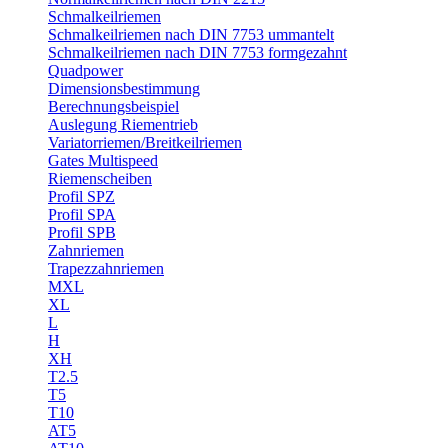
Schmalkeilriemen
Schmalkeilriemen nach DIN 7753 ummantelt
Schmalkeilriemen nach DIN 7753 formgezahnt
Quadpower
Dimensionsbestimmung
Berechnungsbeispiel
Auslegung Riementrieb
Variatorriemen/Breitkeilriemen
Gates Multispeed
Riemenscheiben
Profil SPZ
Profil SPA
Profil SPB
Zahnriemen
Trapezzahnriemen
MXL
XL
L
H
XH
T2.5
T5
T10
AT5