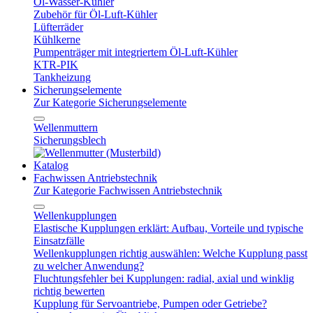
Öl-Wasser-Kühler
Zubehör für Öl-Luft-Kühler
Lüfterräder
Kühlkerne
Pumpenträger mit integriertem Öl-Luft-Kühler
KTR-PIK
Tankheizung
Sicherungselemente
Zur Kategorie Sicherungselemente
Wellenmuttern
Sicherungsblech
Katalog
Fachwissen Antriebstechnik
Zur Kategorie Fachwissen Antriebstechnik
Wellenkupplungen
Elastische Kupplungen erklärt: Aufbau, Vorteile und typische
Einsatzfälle
Wellenkupplungen richtig auswählen: Welche Kupplung passt
zu welcher Anwendung?
Fluchtungsfehler bei Kupplungen: radial, axial und winklig
richtig bewerten
Kupplung für Servoantriebe, Pumpen oder Getriebe?