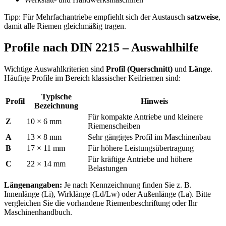
Tipp: Für Mehrfachantriebe empfiehlt sich der Austausch
satzweise
,
damit alle Riemen gleichmäßig tragen.
Profile nach DIN 2215 – Auswahlhilfe
Wichtige Auswahlkriterien sind
Profil (Querschnitt)
und
Länge
.
Häufige Profile im Bereich klassischer Keilriemen sind:
Typische
Profil
Hinweis
Bezeichnung
Für kompakte Antriebe und kleinere
Z
10 × 6 mm
Riemenscheiben
A
13 × 8 mm
Sehr gängiges Profil im Maschinenbau
B
17 × 11 mm
Für höhere Leistungsübertragung
Für kräftige Antriebe und höhere
C
22 × 14 mm
Belastungen
Längenangaben:
Je nach Kennzeichnung finden Sie z. B.
Innenlänge (Li), Wirklänge (Ld/Lw) oder Außenlänge (La). Bitte
vergleichen Sie die vorhandene Riemenbeschriftung oder Ihr
Maschinenhandbuch.