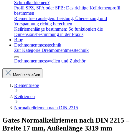
Schmalkeilriemen?
Profil SPZ, SPA oder SPB: Das richtige Keilriemenprofil
bestimmen
Riementrieb auslegen: Leistung, Übersetzung und
Vorspannung richtig berechnen
Keilriemenlänge bestimmen: So funktioniert die
Dimensionsbestimmung in der Praxis
Blog
Drehmomentmesstechnik
Zur Kategorie Drehmomentmesstechnik
Drehmomentmesswellen und Zubehör
Menü schließen
Riementriebe
Keilriemen
Normalkeilriemen nach DIN 2215
Gates Normalkeilriemen nach DIN 2215 –
Breite 17 mm, Außenlänge 3319 mm