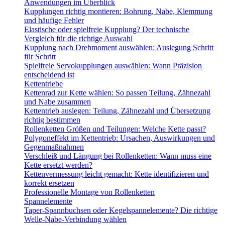
Anwendungen im Überblick
Kupplungen richtig montieren: Bohrung, Nabe, Klemmung
und häufige Fehler
Elastische oder spielfreie Kupplung? Der technische
Vergleich für die richtige Auswahl
Kupplung nach Drehmoment auswählen: Auslegung Schritt
für Schritt
Spielfreie Servokupplungen auswählen: Wann Präzision
entscheidend ist
Kettentriebe
Kettenrad zur Kette wählen: So passen Teilung, Zähnezahl
und Nabe zusammen
Kettentrieb auslegen: Teilung, Zähnezahl und Übersetzung
richtig bestimmen
Rollenketten Größen und Teilungen: Welche Kette passt?
Polygoneffekt im Kettentrieb: Ursachen, Auswirkungen und
Gegenmaßnahmen
Verschleiß und Längung bei Rollenketten: Wann muss eine
Kette ersetzt werden?
Kettenvermessung leicht gemacht: Kette identifizieren und
korrekt ersetzen
Professionelle Montage von Rollenketten
Spannelemente
Taper-Spannbuchsen oder Kegelspannelemente? Die richtige
Welle-Nabe-Verbindung wählen