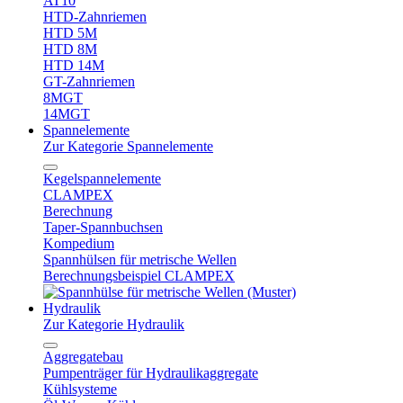
AT10
HTD-Zahnriemen
HTD 5M
HTD 8M
HTD 14M
GT-Zahnriemen
8MGT
14MGT
Spannelemente
Zur Kategorie Spannelemente
Kegelspannelemente
CLAMPEX
Berechnung
Taper-Spannbuchsen
Kompedium
Spannhülsen für metrische Wellen
Berechnungsbeispiel CLAMPEX
Hydraulik
Zur Kategorie Hydraulik
Aggregatebau
Pumpenträger für Hydraulikaggregate
Kühlsysteme