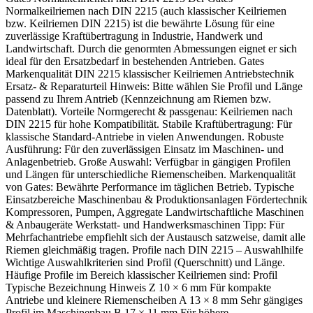
Normalkeilriemen nach DIN 2215 (auch klassischer Keilriemen
bzw. Keilriemen DIN 2215) ist die bewährte Lösung für eine
zuverlässige Kraftübertragung in Industrie, Handwerk und
Landwirtschaft. Durch die genormten Abmessungen eignet er sich
ideal für den Ersatzbedarf in bestehenden Antrieben. Gates
Markenqualität DIN 2215 klassischer Keilriemen Antriebstechnik
Ersatz- & Reparaturteil Hinweis: Bitte wählen Sie Profil und Länge
passend zu Ihrem Antrieb (Kennzeichnung am Riemen bzw.
Datenblatt). Vorteile Normgerecht & passgenau: Keilriemen nach
DIN 2215 für hohe Kompatibilität. Stabile Kraftübertragung: Für
klassische Standard-Antriebe in vielen Anwendungen. Robuste
Ausführung: Für den zuverlässigen Einsatz im Maschinen- und
Anlagenbetrieb. Große Auswahl: Verfügbar in gängigen Profilen
und Längen für unterschiedliche Riemenscheiben. Markenqualität
von Gates: Bewährte Performance im täglichen Betrieb. Typische
Einsatzbereiche Maschinenbau & Produktionsanlagen Fördertechnik
Kompressoren, Pumpen, Aggregate Landwirtschaftliche Maschinen
& Anbaugeräte Werkstatt- und Handwerksmaschinen Tipp: Für
Mehrfachantriebe empfiehlt sich der Austausch satzweise, damit alle
Riemen gleichmäßig tragen. Profile nach DIN 2215 – Auswahlhilfe
Wichtige Auswahlkriterien sind Profil (Querschnitt) und Länge.
Häufige Profile im Bereich klassischer Keilriemen sind: Profil
Typische Bezeichnung Hinweis Z 10 × 6 mm Für kompakte
Antriebe und kleinere Riemenscheiben A 13 × 8 mm Sehr gängiges
Profil im Maschinenbau B 17 × 11 mm Für höhere