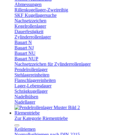
Abmessungen
Rillenkugellager-Zweireihig
SKF Kugellagersuche
Nachsetzzeichen
Kegelrollenlager
Dauerfestigkeit
Zylinderrollenlager
Bauart N
Bauart NJ
Bauart NU
Bauart NUP
Nachsetzzeichen für Zylinderrollenlager
Pendelrollenlager
Stehlagereinheiten
Flanschlagereinheiten
Lager-Lebensdauer
Schrägkugellager
Nadelhülsen
Nadellager
Riementriebe
Zur Kategorie Riementriebe
Keilriemen
Normalkeilriemen nach DIN 2215