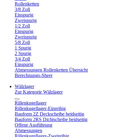
Rollenketten
3/8 Zoll
Einspurig
Zweispurig
1/2 Zoll
Einspurig
Zweispurig
5/8 Zoll
1 Spurig
2 Spurig
3/4 Zoll
Einspurig
Abmessungen Rollenketten Übersicht
Berechnungs-Sheet
Wälzlager
Zur Kategorie Wälzlager
Rillenkugellager
Rillenkugellager-Einreihig
Bauform 2Z Deckscheibe beidseitig
Bauform 2RS Dichtscheibe beidseitig
Offene Ausführung
Abmessungen
Rillenkugellager-Zweireihig