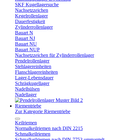
SKF Kugellagersuche
Nachsetzzeichen
Kegelrollenlager
Dauerfestigkeit
Zylinderrollenlager
Bauart N
Bauart NJ
Bauart NU
Bauart NUP
Nachsetzzeichen für Zylinderrollenlager
Pendelrollenlager
Stehlagereinheiten
Flanschlagereinheiten
Lager-Lebensdauer
Schrägkugellager
Nadelhülsen
Nadellager
Riementriebe
Zur Kategorie Riementriebe
Keilriemen
Normalkeilriemen nach DIN 2215
Schmalkeilriemen
Schmalkeilriemen nach DIN 7753 ummantelt