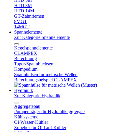
HTD 5M
HTD 8M
HTD 14M
GT-Zahnriemen
8MGT
14MGT
Spannelemente
Zur Kategorie Spannelemente
Kegelspannelemente
CLAMPEX
Berechnung
Taper-Spannbuchsen
Kompedium
Spannhülsen für metrische Wellen
Berechnungsbeispiel CLAMPEX
Hydraulik
Zur Kategorie Hydraulik
Aggregatebau
Pumpenträger für Hydraulikaggregate
Kühlsysteme
Öl-Wasser-Kühler
Zubehör für Öl-Luft-Kühler