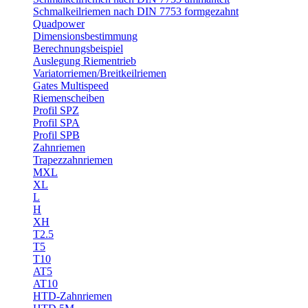
Schmalkeilriemen nach DIN 7753 formgezahnt
Quadpower
Dimensionsbestimmung
Berechnungsbeispiel
Auslegung Riementrieb
Variatorriemen/Breitkeilriemen
Gates Multispeed
Riemenscheiben
Profil SPZ
Profil SPA
Profil SPB
Zahnriemen
Trapezzahnriemen
MXL
XL
L
H
XH
T2.5
T5
T10
AT5
AT10
HTD-Zahnriemen