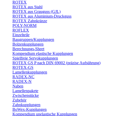
ROTEX
ROTEX aus Stahl
ROTEX aus Grauguss (GJL)
ROTEX aus Aluminium-Druckguss
ROTEX Zahnkränze
POLY-NORM
ROFLEX
Einzelteile
Baugruppen/Kupplungen
Bolzenkupplungen
Berechnungs-Sheet
Kompendium elastische Kupplungen
Spielfreie Servokupplungen
ROTEX GS P nach DIN 69002 (präzise Aufsührung)
ROTEX-GS
Lamellenkupplungen
RADEX-NC
RADEX-N
Naben
Lamellenpakete
Zwischenstücke
Zubehör
Zahnkupplungen
BoWex-Kupplungen
Kompendium unelastische Kupplungen