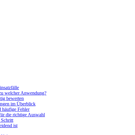
nsatzfälle
 zu welcher Anwendung?
htig bewerten
ngen im Überblick
 häufige Fehler
für die richtige Auswahl
Schritt
idend ist