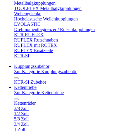
Metallbalgkupplungen
TOOLFLEX Metallbalgkupplungen
Wellengelenke
Hochelastische Wellenkupplungen
EVOLASTIC
Drehmomentbegrenzer / Rutschkupplungen
KTR RUFLEX
RUFLEX Rutschnaben
RUFLEX mit ROTEX
RUFLEX Ersatzteile
KTR-SI
Kupplungszubehör
Zur Kategorie Kupplungszubehör
KTR-SI Zubehör
Kettentriebe
Zur Kategorie Kettentriebe
Kettenräder
3/8 Zoll
1/2 Zoll
5/8 Zoll
3/4 Zoll
1 Zoll