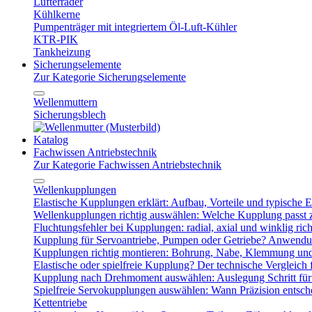
Lüfterräder
Kühlkerne
Pumpenträger mit integriertem Öl-Luft-Kühler
KTR-PIK
Tankheizung
Sicherungselemente
Zur Kategorie Sicherungselemente
Wellenmuttern
Sicherungsblech
Katalog
Fachwissen Antriebstechnik
Zur Kategorie Fachwissen Antriebstechnik
Wellenkupplungen
Elastische Kupplungen erklärt: Aufbau, Vorteile und typische Ei
Wellenkupplungen richtig auswählen: Welche Kupplung passt
Fluchtungsfehler bei Kupplungen: radial, axial und winklig ric
Kupplung für Servoantriebe, Pumpen oder Getriebe? Anwendu
Kupplungen richtig montieren: Bohrung, Nabe, Klemmung und
Elastische oder spielfreie Kupplung? Der technische Vergleich 
Kupplung nach Drehmoment auswählen: Auslegung Schritt für 
Spielfreie Servokupplungen auswählen: Wann Präzision entsche
Kettentriebe