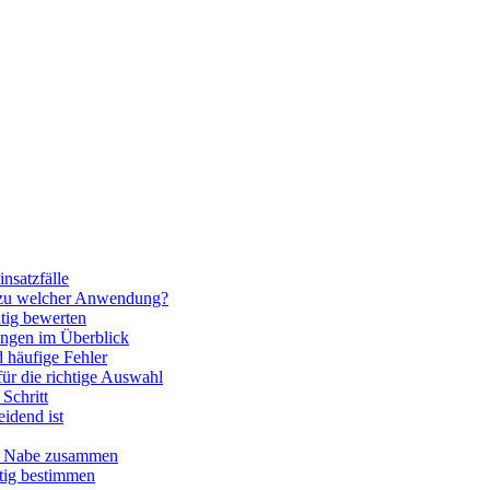
nsatzfälle
 zu welcher Anwendung?
htig bewerten
ngen im Überblick
 häufige Fehler
für die richtige Auswahl
Schritt
idend ist
nd Nabe zusammen
htig bestimmen