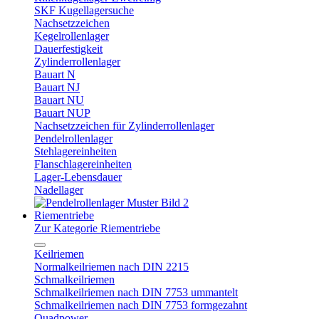
SKF Kugellagersuche
Nachsetzzeichen
Kegelrollenlager
Dauerfestigkeit
Zylinderrollenlager
Bauart N
Bauart NJ
Bauart NU
Bauart NUP
Nachsetzzeichen für Zylinderrollenlager
Pendelrollenlager
Stehlagereinheiten
Flanschlagereinheiten
Lager-Lebensdauer
Nadellager
Riementriebe
Zur Kategorie Riementriebe
Keilriemen
Normalkeilriemen nach DIN 2215
Schmalkeilriemen
Schmalkeilriemen nach DIN 7753 ummantelt
Schmalkeilriemen nach DIN 7753 formgezahnt
Quadpower