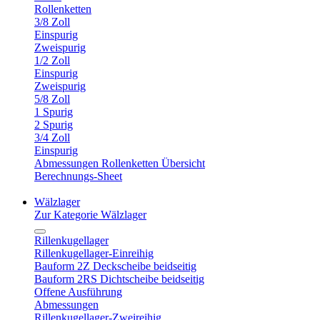
Rollenketten
3/8 Zoll
Einspurig
Zweispurig
1/2 Zoll
Einspurig
Zweispurig
5/8 Zoll
1 Spurig
2 Spurig
3/4 Zoll
Einspurig
Abmessungen Rollenketten Übersicht
Berechnungs-Sheet
Wälzlager
Zur Kategorie Wälzlager
Rillenkugellager
Rillenkugellager-Einreihig
Bauform 2Z Deckscheibe beidseitig
Bauform 2RS Dichtscheibe beidseitig
Offene Ausführung
Abmessungen
Rillenkugellager-Zweireihig