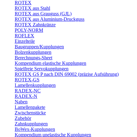
ROTEX
ROTEX aus Stahl
ROTEX aus Grauguss (GJL)
ROTEX aus Aluminium-Druckguss
ROTEX Zahnkränze
POLY-NORM
ROFLEX
Einzelteile
Baugruppen/Kupplungen
Bolzenkupplungen
Berechnungs-Sheet
Kompendium elastische Kupplungen
Spielfreie Servokupplungen
ROTEX GS P nach DIN 69002 (präzise Aufsührung)
ROTEX-GS
Lamellenkupplungen
RADEX-NC
RADEX-N
Naben
Lamellenpakete
Zwischenstücke
Zubehör
Zahnkupplungen
BoWex-Kupplungen
Kompendium unelastische Kupplungen