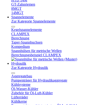
HTD 14M
GT-Zahnriemen
8MGT
14MGT
Spannelemente
Zur Kategorie Spannelemente
Kegelspannelemente
CLAMPEX
Berechnung
Taper-Spannbuchsen
Kompedium
Spannhülsen für metrische Wellen
Berechnungsbeispiel CLAMPEX
Hydraulik
Zur Kategorie Hydraulik
Aggregatebau
Pumpenträger für Hydraulikaggregate
Kühlsysteme
Öl-Wasser-Kühler
Zubehör für Öl-Luft-Kühler
Lüfterräder
Kühlkerne