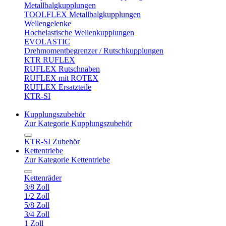
Metallbalgkupplungen
TOOLFLEX Metallbalgkupplungen
Wellengelenke
Hochelastische Wellenkupplungen
EVOLASTIC
Drehmomentbegrenzer / Rutschkupplungen
KTR RUFLEX
RUFLEX Rutschnaben
RUFLEX mit ROTEX
RUFLEX Ersatzteile
KTR-SI
Kupplungszubehör
Zur Kategorie Kupplungszubehör
KTR-SI Zubehör
Kettentriebe
Zur Kategorie Kettentriebe
Kettenräder
3/8 Zoll
1/2 Zoll
5/8 Zoll
3/4 Zoll
1 Zoll