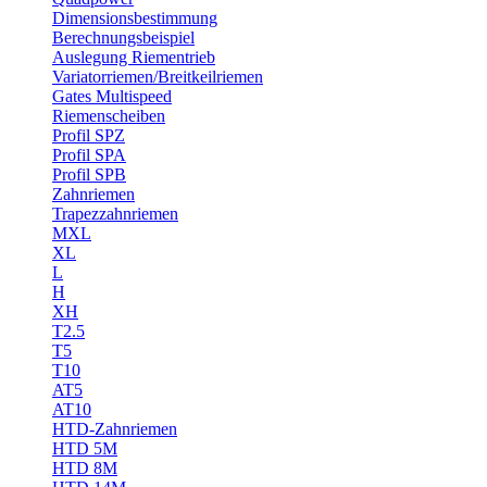
Dimensionsbestimmung
Berechnungsbeispiel
Auslegung Riementrieb
Variatorriemen/Breitkeilriemen
Gates Multispeed
Riemenscheiben
Profil SPZ
Profil SPA
Profil SPB
Zahnriemen
Trapezzahnriemen
MXL
XL
L
H
XH
T2.5
T5
T10
AT5
AT10
HTD-Zahnriemen
HTD 5M
HTD 8M