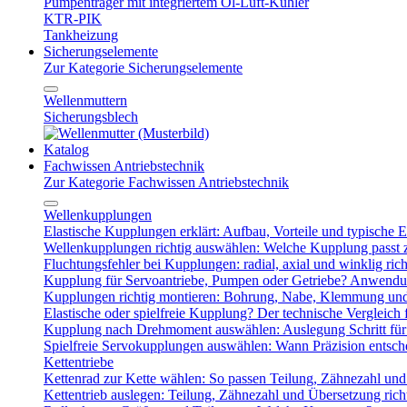
Pumpenträger mit integriertem Öl-Luft-Kühler
KTR-PIK
Tankheizung
Sicherungselemente
Zur Kategorie Sicherungselemente
Wellenmuttern
Sicherungsblech
Katalog
Fachwissen Antriebstechnik
Zur Kategorie Fachwissen Antriebstechnik
Wellenkupplungen
Elastische Kupplungen erklärt: Aufbau, Vorteile und typische Ei
Wellenkupplungen richtig auswählen: Welche Kupplung passt
Fluchtungsfehler bei Kupplungen: radial, axial und winklig ric
Kupplung für Servoantriebe, Pumpen oder Getriebe? Anwendu
Kupplungen richtig montieren: Bohrung, Nabe, Klemmung und
Elastische oder spielfreie Kupplung? Der technische Vergleich 
Kupplung nach Drehmoment auswählen: Auslegung Schritt für 
Spielfreie Servokupplungen auswählen: Wann Präzision entsche
Kettentriebe
Kettenrad zur Kette wählen: So passen Teilung, Zähnezahl u
Kettentrieb auslegen: Teilung, Zähnezahl und Übersetzung ric