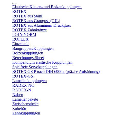
Elastische Klauen- und Bolzenkupplungen
ROTEX
ROTEX aus Stahl
ROTEX aus Grauguss (GJL)
ROTEX aus Aluminium-Druckguss
ROTEX Zahnkränze
POLY-NORM
ROFLEX
Einzelteile
Baugruppen/Kupplungen
Bolzenkupplungen
Berechnungs-Sheet
Kompendium elastische Kupplungen
Spielfreie Servokupplungen
ROTEX GS P nach DIN 69002 (präzise Aufsührung)
ROTEX-GS
Lamellenkupplungen
RADEX-NC
RADEX-N
Naben
Lamellenpakete
Zwischenstücke
Zubehör
Zahnkupplungen