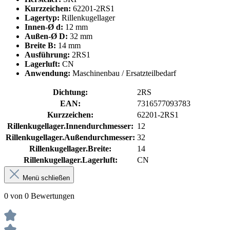
Kurzzeichen:
62201-2RS1
Lagertyp:
Rillenkugellager
Innen-Ø d:
12 mm
Außen-Ø D:
32 mm
Breite B:
14 mm
Ausführung:
2RS1
Lagerluft:
CN
Anwendung:
Maschinenbau / Ersatzteilbedarf
Dichtung:
2RS
EAN:
7316577093783
Kurzzeichen:
62201-2RS1
Rillenkugellager.Innendurchmesser:
12
Rillenkugellager.Außendurchmesser:
32
Rillenkugellager.Breite:
14
Rillenkugellager.Lagerluft:
CN
Menü schließen
0 von 0 Bewertungen