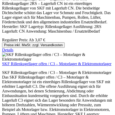
Rillenkugellager 2RS – Lagerluft CN ist ein einreihiges
Rillenkugellager von SKF mit Lagerluft CN. Die beidseitige
Dichtscheibe schützt das Lager vor Schmutz und Feuchtigkeit. Das
Lager eignet sich für Maschinenbau, Pumpen, Rollen, Lüfter,
Fördertechnik und den allgemeinen industriellen Ersatzteilbedarf.
Hersteller: SKF Lagertyp: Rillenkugellager Ausführung: 2RS
Lagerluft: CN Anwendung: Maschinenbau / Ersatzteilbedarf
Regulärer Preis:
Ab
3,07 €
Preise inkl. MwSt. zzgl. Versandkosten
Details
SKF Rillenkugellager offen / C3 – Motorlager & Elektromotorlager
SKF Rillenkugellager offen / C3 – Motorlager & Elektromotorlager
Das SKF Rillenkugellager offen / C3 – Motorlager &
Elektromotorlager ist ein einreihiges Rillenkugellager von SKF mit
erhöhter Lagerluft C3. Die offene Ausführung eignet sich für
Anwendungen, bei denen Schmierung, Abdichtung oder
Einbausituation kundenseitig vorgegeben sind. Durch die erhöhte
Lagerluft C3 eignet sich das Lager besonders für Anwendungen mit
höheren Drehzahlen, Wärmeentwicklung oder Presssitz, zum
Beispiel als Motorlager bzw. Elektromotorlager in Elektromotoren,
Pumpen, Lüftern und Maschinen. Hersteller: SKF Lagertyp: