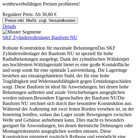
wettbewerbsfähigen Preisen profitieren!
Regulärer Preis:
Ab
30,80 €
Preise inkl. MwSt. zzgl. Versandkosten
Details
SKF Zylinderrollenlager Bauform NU
Robuste Konstruktion für maximale BelastungenDas SKF
Zylinderrollenlager der Bauform NU ist speziell für hohe
Radialbelastungen ausgelegt. Dank der zylindrischen Wälzkörper
aus hochfestem Wälzlagerstahl bietet es eine große Kontaktfläche
und sorgt somit für eine optimale Lastverteilung. Die Lagerringe
bestehen aus einsatzgehärtetem Stahl, der für eine hohe
Tragfähigkeit und Widerstandsfähigkeit gegen Ermüdungsschäden
sorgt. Diese Bauform ist ideal für Anwendungen, bei denen hohe
Belastungen auftreten und axiale Verschiebungen ausgeglichen
werden müssen.Besondere Eigenschaften der Bauform NUDie
Bauform NU zeichnet sich durch ihre besondere Konstruktion aus:
Während der Außenring mit zwei festen Borden versehen ist, ist der
Innenring bordlos, sodass das Lager axiale Bewegungen zwischen
Welle und Gehäuse aufnehmen kann. Dies macht es besonders
geeignet für Anwendungen, bei denen thermische Dehnungen oder
Montagetoleranzen ausgeglichen werden müssen. Diese
Konstruktion minimiert zusätzlich Reibung und ermöglicht eine