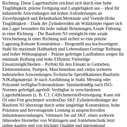
Richtung. Diese Lagerbauform zeichnet sich durch eine hohe
Tragfähigkeit, präzise Fertigung und Langlebigkeit aus – ideal für
industrielle Anwendungen mit hohen Anforderungen an
Zuverlässigkeit und Belastbarkeit.Merkmale und Vorteile:Hohe
Tragfähigkeit – Dank der Zylinderrollen als Wälzkörper eignet sich
das Lager besonders für hohe radiale Belastungen.Axiale Führung
in einer Richtung – Die Bauform NJ ermöglicht eine axiale
Verschiebung in einer Richtung und sichert so eine präzise
Lagerung.Robuste Konstruktion – Hergestellt aus hochwertigem
Stahl für maximale Haltbarkeit und Lebensdauer.Geringe Reibung
und hoher Wirkungsgrad – Präzise gefertigte Laufbahnen sorgen für
minimale Reibung und hohe Effizienz.Vielseitige
Einsatzmöglichkeiten – Perfekt für den Einsatz in Getrieben,
Elektromotoren, Pumpen, Maschinenbau und vielen weiteren
industriellen Anwendungen.Technische Spezifikationen:Bauform:
NJKäfigmaterial: Je nach Ausführung in Stahl, Messing oder
Polyamid verfügbarToleranzklasse: Standardmäßig nach ISO-
Normen gefertigtLagerluft: Verfügbar in verschiedenen
Lagerluftklassen (z. B. C3, C4)Schmierstoffversorgung: Kann mit
Öl oder Fett geschmiert werdenDas SKF Zylinderrollenlager der
Bauform NJ überzeugt durch seine langlebige Konstruktion, hohe
Präzision und hervorragende Leistung in anspruchsvollen
Industrieanwendungen. Vertrauen Sie auf SKF, einen weltweit
führenden Hersteller von Wälzlagern und Antriebstechnik.Jetzt
online kaufen und von höchster Qualität und international