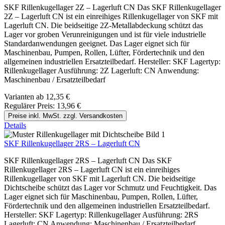
SKF Rillenkugellager 2Z – Lagerluft CN Das SKF Rillenkugellager
2Z – Lagerluft CN ist ein einreihiges Rillenkugellager von SKF mit
Lagerluft CN. Die beidseitige 2Z-Metallabdeckung schützt das
Lager vor groben Verunreinigungen und ist für viele industrielle
Standardanwendungen geeignet. Das Lager eignet sich für
Maschinenbau, Pumpen, Rollen, Lüfter, Fördertechnik und den
allgemeinen industriellen Ersatzteilbedarf. Hersteller: SKF Lagertyp:
Rillenkugellager Ausführung: 2Z Lagerluft: CN Anwendung:
Maschinenbau / Ersatzteilbedarf
Varianten ab
12,35 €
Regulärer Preis:
13,96 €
Preise inkl. MwSt. zzgl. Versandkosten
Details
SKF Rillenkugellager 2RS – Lagerluft CN
SKF Rillenkugellager 2RS – Lagerluft CN Das SKF
Rillenkugellager 2RS – Lagerluft CN ist ein einreihiges
Rillenkugellager von SKF mit Lagerluft CN. Die beidseitige
Dichtscheibe schützt das Lager vor Schmutz und Feuchtigkeit. Das
Lager eignet sich für Maschinenbau, Pumpen, Rollen, Lüfter,
Fördertechnik und den allgemeinen industriellen Ersatzteilbedarf.
Hersteller: SKF Lagertyp: Rillenkugellager Ausführung: 2RS
Lagerluft: CN Anwendung: Maschinenbau / Ersatzteilbedarf