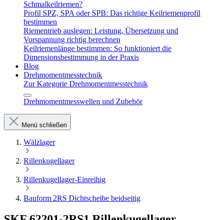
Schmalkeilriemen?
Profil SPZ, SPA oder SPB: Das richtige Keilriemenprofil
bestimmen
Riementrieb auslegen: Leistung, Übersetzung und
Vorspannung richtig berechnen
Keilriemenlänge bestimmen: So funktioniert die
Dimensionsbestimmung in der Praxis
Blog
Drehmomentmesstechnik
Zur Kategorie Drehmomentmesstechnik
Drehmomentmesswellen und Zubehör
Menü schließen
Wälzlager
Rillenkugellager
Rillenkugellager-Einreihig
Bauform 2RS Dichtscheibe beidseitig
SKF 62201-2RS1 Rillenkugellager