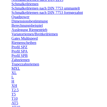
Schmalkeilriemen
Schmalkeilriemen nach DIN 7753 ummantelt
Schmalkeilriemen nach DIN 7753 formgezahnt
Quadpower
Dimensionsbestimmung
Berechnungsbeispiel
Auslegung Riementrieb
Variatorriemen/Breitkeilriemen
Gates Multispeed
Riemenscheiben
Profil SPZ
Profil SPA
Profil SPB
Zahnriemen
Trapezzahnriemen
MXL
XL
L
H
XH
T2.5
T5
T10
AT5