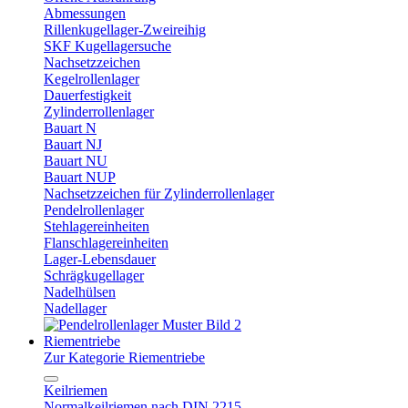
Abmessungen
Rillenkugellager-Zweireihig
SKF Kugellagersuche
Nachsetzzeichen
Kegelrollenlager
Dauerfestigkeit
Zylinderrollenlager
Bauart N
Bauart NJ
Bauart NU
Bauart NUP
Nachsetzzeichen für Zylinderrollenlager
Pendelrollenlager
Stehlagereinheiten
Flanschlagereinheiten
Lager-Lebensdauer
Schrägkugellager
Nadelhülsen
Nadellager
Riementriebe
Zur Kategorie Riementriebe
Keilriemen
Normalkeilriemen nach DIN 2215