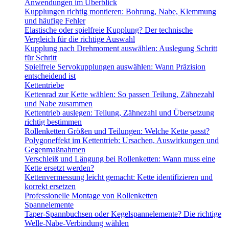
Anwendungen im Überblick
Kupplungen richtig montieren: Bohrung, Nabe, Klemmung
und häufige Fehler
Elastische oder spielfreie Kupplung? Der technische
Vergleich für die richtige Auswahl
Kupplung nach Drehmoment auswählen: Auslegung Schritt
für Schritt
Spielfreie Servokupplungen auswählen: Wann Präzision
entscheidend ist
Kettentriebe
Kettenrad zur Kette wählen: So passen Teilung, Zähnezahl
und Nabe zusammen
Kettentrieb auslegen: Teilung, Zähnezahl und Übersetzung
richtig bestimmen
Rollenketten Größen und Teilungen: Welche Kette passt?
Polygoneffekt im Kettentrieb: Ursachen, Auswirkungen und
Gegenmaßnahmen
Verschleiß und Längung bei Rollenketten: Wann muss eine
Kette ersetzt werden?
Kettenvermessung leicht gemacht: Kette identifizieren und
korrekt ersetzen
Professionelle Montage von Rollenketten
Spannelemente
Taper-Spannbuchsen oder Kegelspannelemente? Die richtige
Welle-Nabe-Verbindung wählen