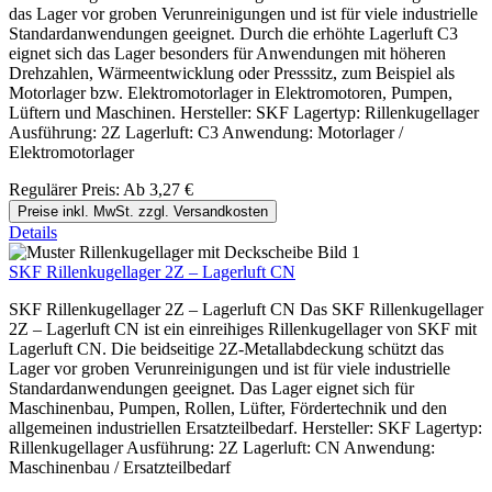
das Lager vor groben Verunreinigungen und ist für viele industrielle
Standardanwendungen geeignet. Durch die erhöhte Lagerluft C3
eignet sich das Lager besonders für Anwendungen mit höheren
Drehzahlen, Wärmeentwicklung oder Presssitz, zum Beispiel als
Motorlager bzw. Elektromotorlager in Elektromotoren, Pumpen,
Lüftern und Maschinen. Hersteller: SKF Lagertyp: Rillenkugellager
Ausführung: 2Z Lagerluft: C3 Anwendung: Motorlager /
Elektromotorlager
Regulärer Preis:
Ab
3,27 €
Preise inkl. MwSt. zzgl. Versandkosten
Details
SKF Rillenkugellager 2Z – Lagerluft CN
SKF Rillenkugellager 2Z – Lagerluft CN Das SKF Rillenkugellager
2Z – Lagerluft CN ist ein einreihiges Rillenkugellager von SKF mit
Lagerluft CN. Die beidseitige 2Z-Metallabdeckung schützt das
Lager vor groben Verunreinigungen und ist für viele industrielle
Standardanwendungen geeignet. Das Lager eignet sich für
Maschinenbau, Pumpen, Rollen, Lüfter, Fördertechnik und den
allgemeinen industriellen Ersatzteilbedarf. Hersteller: SKF Lagertyp:
Rillenkugellager Ausführung: 2Z Lagerluft: CN Anwendung:
Maschinenbau / Ersatzteilbedarf