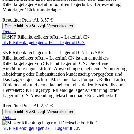
Rillenkugellager Ausführung: offen Lagerluft: C3 Anwendung:
Motorlager / Elektromotorlager
Regulärer Preis:
Ab
3,57 €
Preise inkl. MwSt. zzgl. Versandkosten
Details
SKF Rillenkugellager offen – Lagerluft CN
SKF Rillenkugellager offen – Lagerluft CN Das SKF
Rillenkugellager offen – Lagerluft CN ist ein einreihiges
Rillenkugellager von SKF mit Lagerluft CN. Die offene
Ausführung eignet sich für Anwendungen, bei denen Schmierung,
Abdichtung oder Einbausituation kundenseitig vorgegeben sind.
Das Lager eignet sich für Maschinenbau, Pumpen, Rollen, Lüfter,
Fördertechnik und den allgemeinen industriellen Ersatzteilbedarf.
Hersteller: SKF Lagertyp: Rillenkugellager Ausführung: offen
Lagerluft: CN Anwendung: Maschinenbau / Ersatzteilbedarf
Regulärer Preis:
Ab
2,31 €
Preise inkl. MwSt. zzgl. Versandkosten
Details
SKF Rillenkugellager 2Z – Lagerluft CN