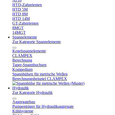
AT10
HTD-Zahnriemen
HTD 5M
HTD 8M
HTD 14M
GT-Zahnriemen
8MGT
14MGT
Spannelemente
Zur Kategorie Spannelemente
Kegelspannelemente
CLAMPEX
Berechnung
Taper-Spannbuchsen
Kompedium
Spannhülsen für metrische Wellen
Berechnungsbeispiel CLAMPEX
Hydraulik
Zur Kategorie Hydraulik
Aggregatebau
Pumpenträger für Hydraulikaggregate
Kühlsysteme