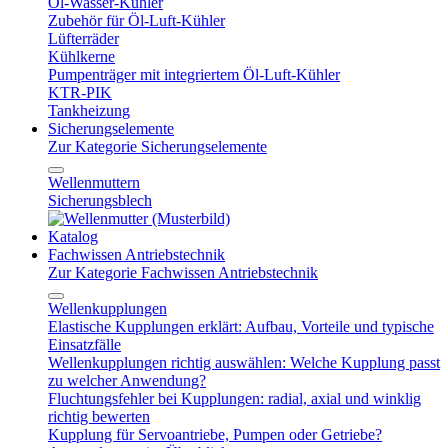
Öl-Wasser-Kühler
Zubehör für Öl-Luft-Kühler
Lüfterräder
Kühlkerne
Pumpenträger mit integriertem Öl-Luft-Kühler
KTR-PIK
Tankheizung
Sicherungselemente
Zur Kategorie Sicherungselemente
Wellenmuttern
Sicherungsblech
Katalog
Fachwissen Antriebstechnik
Zur Kategorie Fachwissen Antriebstechnik
Wellenkupplungen
Elastische Kupplungen erklärt: Aufbau, Vorteile und typische
Einsatzfälle
Wellenkupplungen richtig auswählen: Welche Kupplung passt
zu welcher Anwendung?
Fluchtungsfehler bei Kupplungen: radial, axial und winklig
richtig bewerten
Kupplung für Servoantriebe, Pumpen oder Getriebe?