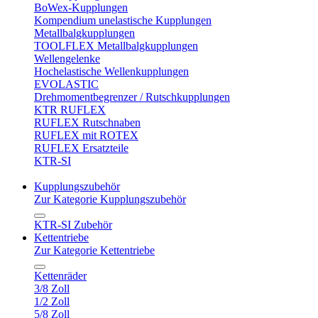
BoWex-Kupplungen
Kompendium unelastische Kupplungen
Metallbalgkupplungen
TOOLFLEX Metallbalgkupplungen
Wellengelenke
Hochelastische Wellenkupplungen
EVOLASTIC
Drehmomentbegrenzer / Rutschkupplungen
KTR RUFLEX
RUFLEX Rutschnaben
RUFLEX mit ROTEX
RUFLEX Ersatzteile
KTR-SI
Kupplungszubehör
Zur Kategorie Kupplungszubehör
KTR-SI Zubehör
Kettentriebe
Zur Kategorie Kettentriebe
Kettenräder
3/8 Zoll
1/2 Zoll
5/8 Zoll