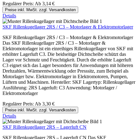
Regulärer Preis:
Ab
3,14 €
Preise inkl. MwSt. zzgl. Versandkosten
Details
SKF Rillenkugellager 2RS / C3 – Motorlager & Elektromotorlager
SKF Rillenkugellager 2RS / C3 – Motorlager & Elektromotorlager
Das SKF Rillenkugellager 2RS / C3 – Motorlager &
Elektromotorlager ist ein einreihiges Rillenkugellager von SKF mit
erhöhter Lagerluft C3. Die beidseitige Dichtscheibe schützt das
Lager vor Schmutz und Feuchtigkeit. Durch die erhöhte Lagerluft
C3 eignet sich das Lager besonders für Anwendungen mit höheren
Drehzahlen, Wärmeentwicklung oder Presssitz, zum Beispiel als
Motorlager bzw. Elektromotorlager in Elektromotoren, Pumpen,
Lüftern und Maschinen. Hersteller: SKF Lagertyp: Rillenkugellager
Ausführung: 2RS Lagerluft: C3 Anwendung: Motorlager /
Elektromotorlager
Regulärer Preis:
Ab
3,30 €
Preise inkl. MwSt. zzgl. Versandkosten
Details
SKF Rillenkugellager 2RS – Lagerluft CN
SKF Rillenkugellager 2RS – Lagerluft CN Das SKF