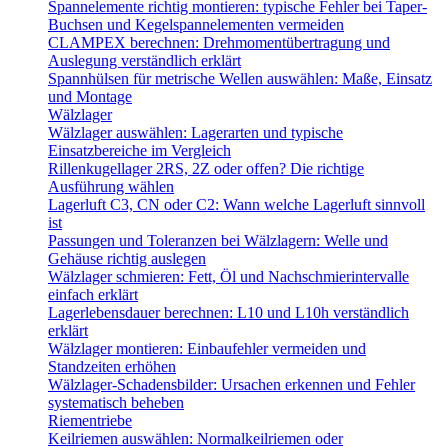
Spannelemente richtig montieren: typische Fehler bei Taper-
Buchsen und Kegelspannelementen vermeiden
CLAMPEX berechnen: Drehmomentübertragung und
Auslegung verständlich erklärt
Spannhülsen für metrische Wellen auswählen: Maße, Einsatz
und Montage
Wälzlager
Wälzlager auswählen: Lagerarten und typische
Einsatzbereiche im Vergleich
Rillenkugellager 2RS, 2Z oder offen? Die richtige
Ausführung wählen
Lagerluft C3, CN oder C2: Wann welche Lagerluft sinnvoll
ist
Passungen und Toleranzen bei Wälzlagern: Welle und
Gehäuse richtig auslegen
Wälzlager schmieren: Fett, Öl und Nachschmierintervalle
einfach erklärt
Lagerlebensdauer berechnen: L10 und L10h verständlich
erklärt
Wälzlager montieren: Einbaufehler vermeiden und
Standzeiten erhöhen
Wälzlager-Schadensbilder: Ursachen erkennen und Fehler
systematisch beheben
Riementriebe
Keilriemen auswählen: Normalkeilriemen oder