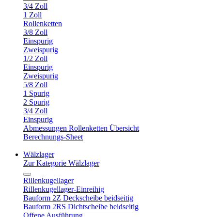
3/4 Zoll
1 Zoll
Rollenketten
3/8 Zoll
Einspurig
Zweispurig
1/2 Zoll
Einspurig
Zweispurig
5/8 Zoll
1 Spurig
2 Spurig
3/4 Zoll
Einspurig
Abmessungen Rollenketten Übersicht
Berechnungs-Sheet
Wälzlager
Zur Kategorie Wälzlager
Rillenkugellager
Rillenkugellager-Einreihig
Bauform 2Z Deckscheibe beidseitig
Bauform 2RS Dichtscheibe beidseitig
Offene Ausführung