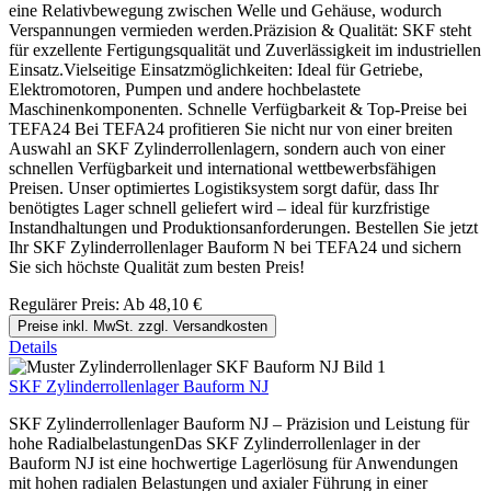
eine Relativbewegung zwischen Welle und Gehäuse, wodurch
Verspannungen vermieden werden.Präzision & Qualität: SKF steht
für exzellente Fertigungsqualität und Zuverlässigkeit im industriellen
Einsatz.Vielseitige Einsatzmöglichkeiten: Ideal für Getriebe,
Elektromotoren, Pumpen und andere hochbelastete
Maschinenkomponenten. Schnelle Verfügbarkeit & Top-Preise bei
TEFA24 Bei TEFA24 profitieren Sie nicht nur von einer breiten
Auswahl an SKF Zylinderrollenlagern, sondern auch von einer
schnellen Verfügbarkeit und international wettbewerbsfähigen
Preisen. Unser optimiertes Logistiksystem sorgt dafür, dass Ihr
benötigtes Lager schnell geliefert wird – ideal für kurzfristige
Instandhaltungen und Produktionsanforderungen. Bestellen Sie jetzt
Ihr SKF Zylinderrollenlager Bauform N bei TEFA24 und sichern
Sie sich höchste Qualität zum besten Preis!
Regulärer Preis:
Ab
48,10 €
Preise inkl. MwSt. zzgl. Versandkosten
Details
SKF Zylinderrollenlager Bauform NJ
SKF Zylinderrollenlager Bauform NJ – Präzision und Leistung für
hohe RadialbelastungenDas SKF Zylinderrollenlager in der
Bauform NJ ist eine hochwertige Lagerlösung für Anwendungen
mit hohen radialen Belastungen und axialer Führung in einer