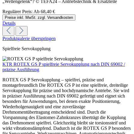
„Wellengelenk“? © TEFA24 – Antriebstechnik & Ersatzteile
Regulärer Preis:
Ab
68,40 €
Preise inkl. MwSt. zzgl. Versandkosten
Details
Produktgalerie überspringen
Spielfreie Servokupplung
KTR ROTEX GS P spielfreie Servokupplung nach DIN 69002 /
präzise Ausführung
ROTEX GS P Servokupplung – spielfrei, präzise und
montagefreundlich Die ROTEX GS P ist eine spielfreie, dreiteilige
Servokupplung für präzise und hochdynamische Antriebe. Sie wird
in präziser Ausführung nach DIN 69002 gefertigt und eignet sich
besonders für Anwendungen, bei denen exakte Positionierung,
Wiederholgenauigkeit und eine zuverlässige
Drehmomentübertragung entscheidend sind. Durch die
Vorspannung des Elastomer-Zahnkranzes überträgt die Kupplung
das Drehmoment spielfrei. Gleichzeitig bleibt sie torsionssteif und
wirkt vibrationsdämpfend. Dadurch ist die ROTEX GS P besonders
für Servoantriebe, Werkzeugmaschinen, Automatisierungstechnik,