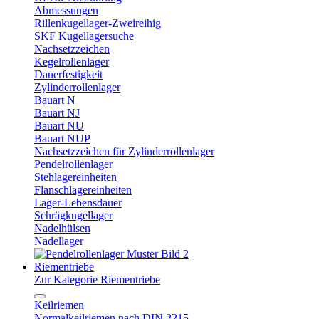
Abmessungen
Rillenkugellager-Zweireihig
SKF Kugellagersuche
Nachsetzzeichen
Kegelrollenlager
Dauerfestigkeit
Zylinderrollenlager
Bauart N
Bauart NJ
Bauart NU
Bauart NUP
Nachsetzzeichen für Zylinderrollenlager
Pendelrollenlager
Stehlagereinheiten
Flanschlagereinheiten
Lager-Lebensdauer
Schrägkugellager
Nadelhülsen
Nadellager
Riementriebe
Zur Kategorie Riementriebe
Keilriemen
Normalkeilriemen nach DIN 2215