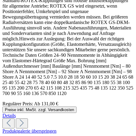
Standard-ROTEX-Kupplungen sind robuste Industriekupplungen
für allgemeine Antriebe; ROTEX GS wird eingesetzt, wenn
Positionierfehler, Umkehrspiel und ungenaue
Bewegungsübertragung vermieden werden müssen. Bei größeren
Radialversätzen kann eine doppelkardanische ROTEX GS-DKM-
Ausführung sinnvoll sein. Andere Nabenausführungen, Materialien
und Sondervarianten sind je nach Anwendung auf Anfrage
möglich.Hinweis zur Auslegung: Bei der Auswahl der richtigen
Kupplungskonfiguration (Größe, Elastomerhärte, Versatzausgleich)
unterstützen Sie unsere sachkundigen Mitarbeiter gerne persönlich.
Technische Daten Größen 24–90 Nennmomente in Abhängigkeit
vom Elastomer-Härtegrad Größe Max. Bohrung [mm]
Außendurchmesser [mm] Baulänge [mm] Nennmoment [Nm] – 80
Shore A Nennmoment [Nm] – 92 Shore A Nennmoment [Nm] – 98
Shore A 24 14 40 52 5.0 7.5 10.0 28 18 50 60 10 15 20 38 24 65 68
25 40 55 42 28 75 78 40 60 80 48 32 85 86 90 135 180 55 38 100
95 135 200 270 65 42 115 108 215 325 435 75 48 135 122 350 525
700 90 55 160 136 570 850 1120
Regulärer Preis:
Ab
131,00 €
Preise inkl. MwSt. zzgl. Versandkosten
Details
Produktgalerie überspringen