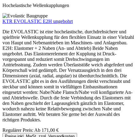
Hochelastische Wellenkupplungen
KTR EVOLASTIC E2H ungebohrt
Die EVOLASTIC ist eine hochelastische, durchdrehsichere und
spielfreie Wellenkupplung für den flexiblen Einsatz in einer Vielzahl
von Haupt und Nebenantrieben im Maschinen- und Anlagenbau.
E2H: Elastomer + 2 Naben (An- und Abtrieb) Beide Naben
ungebohrt. Das Elastomerelement der Kupplung ist Druck-
vorgespannt und reduziert somit Drehschwingungen im
Antriebsstrang. Zudem werden Überlaststöße weich abgefedert und
Körperschall wird gedämpft. Der Versatzausgleich in den drei
Dimensionen (axial, radial, angular) ist überdurchschnittlich. Die
EVOLASTIC gibt es in den Ausführungen direkt verschraubt und
steckbar und können somit in vielfältigen Einbausituationen
eingesetzt werden: Nabe/Nabe Flansch/Nabe voll konfigurierte An-
und Abtriebswelle. Durch die feste Verbindung des Elastomers mit
den Naben geschieht der Lageausgleich gänzlich im Elastomer,
wodurch nahezu keine Relativbewegung zwischen Nabe und
Elastomer auftritt. Wir beraten Sie gerne bei der Auswahl des
richtigen Produktes.
Regulärer Preis:
Ab
171,00 €
Preise inkl. MwSt. zzgl. Versandkosten