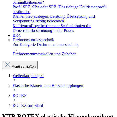
Schmalkeilriemen?
Profil SPZ, SPA oder SPB: Das richtige Keilriemenprofil
bestimmen
Riementrieb auslegen: Leistung, Übersetzung und
Vorspannung richtig berechnen
Keilriemenlänge bestimmen: So funktioniert die
Dimensionsbestimmung in der Praxis
Blog
Drehmomentmesstechnik
Zur Kategorie Drehmomentmesstechnik
Drehmomentmesswellen und Zubehör
Menü schließen
Wellenkupplungen
Elastische Klauen- und Bolzenkupplungen
ROTEX
ROTEX aus Stahl
KTR ROTEX elastische Klauenkupplung