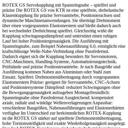
ROTEX GS Servokupplung mit Spannringnabe – spielfrei und
präzise Die ROTEX GS von KTR ist eine spielfreie, drehelastische
Klauenkupplung für präzise Servoantriebe, Positionierachsen und
dynamische Maschinenanwendungen. Sie überträgt Drehmoment
über einen vorgespannten Elastomerstern und bleibt dadurch auch
bei wechselnder Drehrichtung spielfrei. Gleichzeitig wirkt die
Kupplung schwingungsdämpfend und unterstützt einen ruhigen
Lauf bei hoher Positioniergenauigkeit. Die Ausführung mit
Spannringnabe, zum Beispiel Nabenausführung 6.0, ermöglicht eine
kraftschlüssige Welle-Nabe-Verbindung ohne Passfedernut.
Dadurch eignet sich die Kupplung besonders für Servomotoren,
CNC-Maschinen, Handling-Systeme, Automatisierungstechnik,
Prüfstände und präzise Positionierantriebe. Je nach Baugröße und
Ausführung kommen Naben aus Aluminium oder Stahl zum
Einsatz. Spielfrei: Drehmomentübertragung durch vorgespannten
Elastomerstern Präzise: geeignet für Servoantriebe, CNC-Achsen
und Positioniersysteme Dämpfend: reduziert Schwingungen ohne
die Bewegungsgenauigkeit aufzugeben Montagefreundlich:
Spannringnabe ohne Passfedernut Ausgleichend: kompensiert
axiale, radiale und winklige Wellenverlagerungen Anpassbar:
verschiedene Baugrößen, Nabenausführungen und Elastomerhärten
verfügbar Im Unterschied zur herkömmlichen ROTEX-Kupplung
ist die ROTEX GS stärker auf spielfreie Drehmomentübertragung,
hohe Torsionssteifigkeit und exakte Wiederholgenauigkeit ausgelegt.