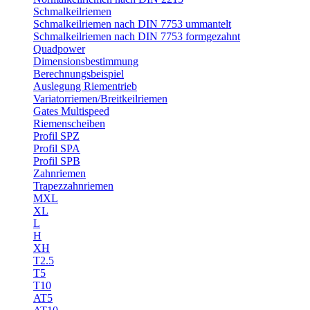
Schmalkeilriemen
Schmalkeilriemen nach DIN 7753 ummantelt
Schmalkeilriemen nach DIN 7753 formgezahnt
Quadpower
Dimensionsbestimmung
Berechnungsbeispiel
Auslegung Riementrieb
Variatorriemen/Breitkeilriemen
Gates Multispeed
Riemenscheiben
Profil SPZ
Profil SPA
Profil SPB
Zahnriemen
Trapezzahnriemen
MXL
XL
L
H
XH
T2.5
T5
T10
AT5