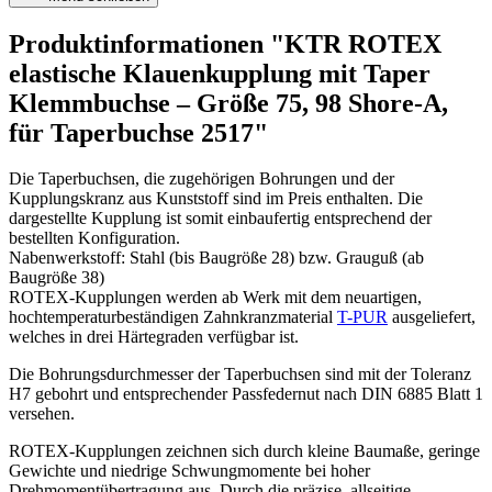
Produktinformationen "KTR ROTEX
elastische Klauenkupplung mit Taper
Klemmbuchse – Größe 75, 98 Shore-A,
für Taperbuchse 2517"
Die Taperbuchsen, die zugehörigen Bohrungen und der
Kupplungskranz aus Kunststoff sind im Preis enthalten. Die
dargestellte Kupplung ist somit einbaufertig entsprechend der
bestellten Konfiguration.
Nabenwerkstoff: Stahl (bis Baugröße 28) bzw. Grauguß (ab
Baugröße 38)
ROTEX-Kupplungen werden ab Werk mit dem neuartigen,
hochtemperaturbeständigen Zahnkranzmaterial
T-PUR
ausgeliefert,
welches in drei Härtegraden verfügbar ist.
Die Bohrungsdurchmesser der Taperbuchsen sind mit der Toleranz
H7 gebohrt und entsprechender Passfedernut nach DIN 6885 Blatt 1
versehen.
ROTEX-Kupplungen zeichnen sich durch kleine Baumaße, geringe
Gewichte und niedrige Schwungmomente bei hoher
Drehmomentübertragung aus. Durch die präzise, allseitige