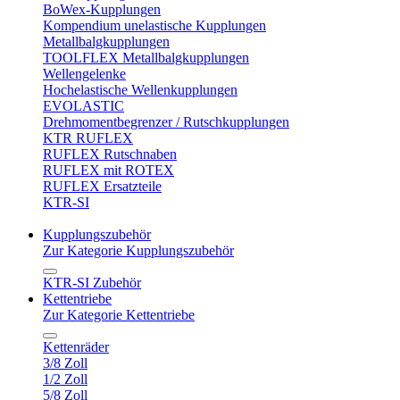
BoWex-Kupplungen
Kompendium unelastische Kupplungen
Metallbalgkupplungen
TOOLFLEX Metallbalgkupplungen
Wellengelenke
Hochelastische Wellenkupplungen
EVOLASTIC
Drehmomentbegrenzer / Rutschkupplungen
KTR RUFLEX
RUFLEX Rutschnaben
RUFLEX mit ROTEX
RUFLEX Ersatzteile
KTR-SI
Kupplungszubehör
Zur Kategorie Kupplungszubehör
KTR-SI Zubehör
Kettentriebe
Zur Kategorie Kettentriebe
Kettenräder
3/8 Zoll
1/2 Zoll
5/8 Zoll