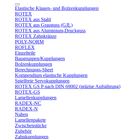
Elastische Klauen- und Bolzenkupplungen
ROTEX
ROTEX aus Stahl
ROTEX aus Grauguss (GJL)
ROTEX aus Aluminium-Druckguss
ROTEX Zahnkränze
POLY-NORM
ROFLEX
Einzelteile
Baugruppen/Kupplungen
Bolzenkupplungen
Berechnungs-Sheet
Kompendium elastische Kupplungen
Spielfreie Servokupplungen
ROTEX GS P nach DIN 69002 (präzise Aufsührung)
ROTEX-GS
Lamellenkupplungen
RADEX-NC
RADEX-N
Naben
Lamellenpakete
Zwischenstücke
Zubehör
Zahnkupplungen