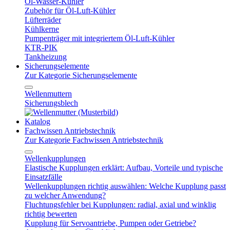
Öl-Wasser-Kühler
Zubehör für Öl-Luft-Kühler
Lüfterräder
Kühlkerne
Pumpenträger mit integriertem Öl-Luft-Kühler
KTR-PIK
Tankheizung
Sicherungselemente
Zur Kategorie Sicherungselemente
Wellenmuttern
Sicherungsblech
Katalog
Fachwissen Antriebstechnik
Zur Kategorie Fachwissen Antriebstechnik
Wellenkupplungen
Elastische Kupplungen erklärt: Aufbau, Vorteile und typische
Einsatzfälle
Wellenkupplungen richtig auswählen: Welche Kupplung passt
zu welcher Anwendung?
Fluchtungsfehler bei Kupplungen: radial, axial und winklig
richtig bewerten
Kupplung für Servoantriebe, Pumpen oder Getriebe?