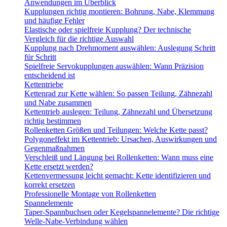
Anwendungen im Überblick
Kupplungen richtig montieren: Bohrung, Nabe, Klemmung
und häufige Fehler
Elastische oder spielfreie Kupplung? Der technische
Vergleich für die richtige Auswahl
Kupplung nach Drehmoment auswählen: Auslegung Schritt
für Schritt
Spielfreie Servokupplungen auswählen: Wann Präzision
entscheidend ist
Kettentriebe
Kettenrad zur Kette wählen: So passen Teilung, Zähnezahl
und Nabe zusammen
Kettentrieb auslegen: Teilung, Zähnezahl und Übersetzung
richtig bestimmen
Rollenketten Größen und Teilungen: Welche Kette passt?
Polygoneffekt im Kettentrieb: Ursachen, Auswirkungen und
Gegenmaßnahmen
Verschleiß und Längung bei Rollenketten: Wann muss eine
Kette ersetzt werden?
Kettenvermessung leicht gemacht: Kette identifizieren und
korrekt ersetzen
Professionelle Montage von Rollenketten
Spannelemente
Taper-Spannbuchsen oder Kegelspannelemente? Die richtige
Welle-Nabe-Verbindung wählen