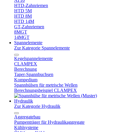
AT10
HTD-Zahnriemen
HTD 5M
HTD 8M
HTD 14M
GT-Zahnriemen
8MGT
14MGT
Spannelemente
Zur Kategorie Spannelemente
Kegelspannelemente
CLAMPEX
Berechnung
Taper-Spannbuchsen
Kompedium
Spannhülsen für metrische Wellen
Berechnungsbeispiel CLAMPEX
Hydraulik
Zur Kategorie Hydraulik
Aggregatebau
Pumpenträger für Hydraulikaggregate
Kühlsysteme