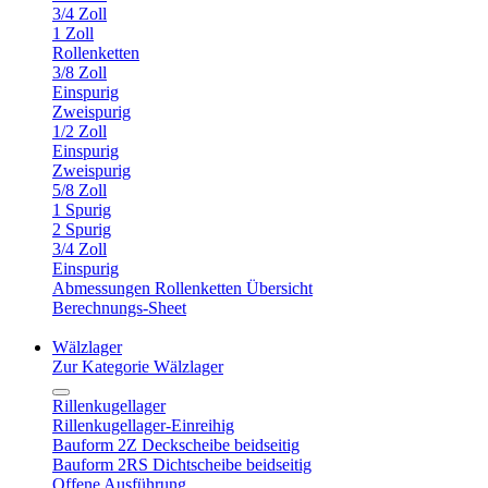
3/4 Zoll
1 Zoll
Rollenketten
3/8 Zoll
Einspurig
Zweispurig
1/2 Zoll
Einspurig
Zweispurig
5/8 Zoll
1 Spurig
2 Spurig
3/4 Zoll
Einspurig
Abmessungen Rollenketten Übersicht
Berechnungs-Sheet
Wälzlager
Zur Kategorie Wälzlager
Rillenkugellager
Rillenkugellager-Einreihig
Bauform 2Z Deckscheibe beidseitig
Bauform 2RS Dichtscheibe beidseitig
Offene Ausführung