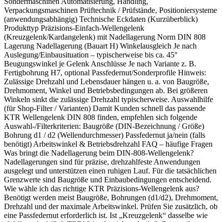
Sondermaschinen Automatisierung, Handling,
Verpackungsmaschinen Prüftechnik / Prüfstände, Positioniersysteme
(anwendungsabhängig) Technische Eckdaten (Kurzüberblick)
Produkttyp Präzisions-Einfach-Wellengelenk
(Kreuzgelenk/Kardangelenk) mit Nadellagerung Norm DIN 808
Lagerung Nadellagerung (Bauart H) Winkelausgleich Je nach
Auslegung/Einbausituation – typischerweise bis ca. 45°
Beugungswinkel je Gelenk Anschlüsse Je nach Variante z. B.
Fertigbohrung H7, optional Passfedernut/Sonderprofile Hinweis:
Zulässige Drehzahl und Lebensdauer hängen u. a. von Baugröße,
Drehmoment, Winkel und Betriebsbedingungen ab. Bei größeren
Winkeln sinkt die zulässige Drehzahl typischerweise. Auswahlhilfe
(für Shop-Filter / Varianten) Damit Kunden schnell das passende
KTR Wellengelenk DIN 808 finden, empfehlen sich folgende
Auswahl-/Filterkriterien: Baugröße (DIN-Bezeichnung / Größe)
Bohrung d1 / d2 (Wellendurchmesser) Passfedernut ja/nein (falls
benötigt) Arbeitswinkel & Betriebsdrehzahl FAQ – häufige Fragen
Was bringt die Nadellagerung beim DIN-808-Wellengelenk?
Nadellagerungen sind für präzise, drehzahlfeste Anwendungen
ausgelegt und unterstützen einen ruhigen Lauf. Für die tatsächlichen
Grenzwerte sind Baugröße und Einbaubedingungen entscheidend.
Wie wähle ich das richtige KTR Präzisions-Wellengelenk aus?
Benötigt werden meist Baugröße, Bohrungen (d1/d2), Drehmoment,
Drehzahl und der maximale Arbeitswinkel. Prüfen Sie zusätzlich, ob
eine Passfedernut erforderlich ist. Ist „Kreuzgelenk“ dasselbe wie