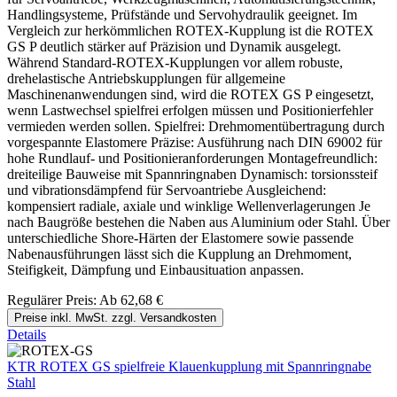
Handlingsysteme, Prüfstände und Servohydraulik geeignet. Im
Vergleich zur herkömmlichen ROTEX-Kupplung ist die ROTEX
GS P deutlich stärker auf Präzision und Dynamik ausgelegt.
Während Standard-ROTEX-Kupplungen vor allem robuste,
drehelastische Antriebskupplungen für allgemeine
Maschinenanwendungen sind, wird die ROTEX GS P eingesetzt,
wenn Lastwechsel spielfrei erfolgen müssen und Positionierfehler
vermieden werden sollen. Spielfrei: Drehmomentübertragung durch
vorgespannte Elastomere Präzise: Ausführung nach DIN 69002 für
hohe Rundlauf- und Positionieranforderungen Montagefreundlich:
dreiteilige Bauweise mit Spannringnaben Dynamisch: torsionssteif
und vibrationsdämpfend für Servoantriebe Ausgleichend:
kompensiert radiale, axiale und winklige Wellenverlagerungen Je
nach Baugröße bestehen die Naben aus Aluminium oder Stahl. Über
unterschiedliche Shore-Härten der Elastomere sowie passende
Nabenausführungen lässt sich die Kupplung an Drehmoment,
Steifigkeit, Dämpfung und Einbausituation anpassen.
Regulärer Preis:
Ab
62,68 €
Preise inkl. MwSt. zzgl. Versandkosten
Details
KTR ROTEX GS spielfreie Klauenkupplung mit Spannringnabe
Stahl