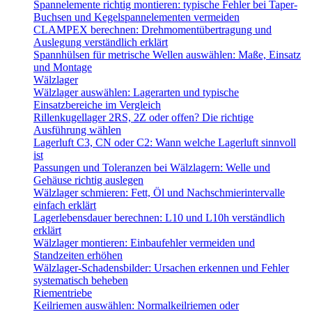
Spannelemente richtig montieren: typische Fehler bei Taper-
Buchsen und Kegelspannelementen vermeiden
CLAMPEX berechnen: Drehmomentübertragung und
Auslegung verständlich erklärt
Spannhülsen für metrische Wellen auswählen: Maße, Einsatz
und Montage
Wälzlager
Wälzlager auswählen: Lagerarten und typische
Einsatzbereiche im Vergleich
Rillenkugellager 2RS, 2Z oder offen? Die richtige
Ausführung wählen
Lagerluft C3, CN oder C2: Wann welche Lagerluft sinnvoll
ist
Passungen und Toleranzen bei Wälzlagern: Welle und
Gehäuse richtig auslegen
Wälzlager schmieren: Fett, Öl und Nachschmierintervalle
einfach erklärt
Lagerlebensdauer berechnen: L10 und L10h verständlich
erklärt
Wälzlager montieren: Einbaufehler vermeiden und
Standzeiten erhöhen
Wälzlager-Schadensbilder: Ursachen erkennen und Fehler
systematisch beheben
Riementriebe
Keilriemen auswählen: Normalkeilriemen oder