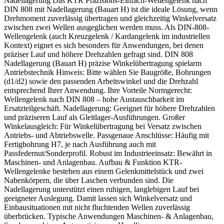
Nadellagerung Das KTR Präzisions-Einfach-Wellengelenk nach
DIN 808 mit Nadellagerung (Bauart H) ist die ideale Lösung, wenn
Drehmoment zuverlässig übertragen und gleichzeitig Winkelversatz
zwischen zwei Wellen ausgeglichen werden muss. Als DIN-808-
Wellengelenk (auch Kreuzgelenk / Kardangelenk im industriellen
Kontext) eignet es sich besonders für Anwendungen, bei denen
präziser Lauf und höhere Drehzahlen gefragt sind. DIN 808
Nadellagerung (Bauart H) präzise Winkelübertragung spielarm
Antriebstechnik Hinweis: Bitte wählen Sie Baugröße, Bohrungen
(d1/d2) sowie den passenden Arbeitswinkel und die Drehzahl
entsprechend Ihrer Anwendung. Ihre Vorteile Normgerecht:
Wellengelenk nach DIN 808 – hohe Austauschbarkeit im
Ersatzteilgeschäft. Nadellagerung: Geeignet für höhere Drehzahlen
und präziseren Lauf als Gleitlager-Ausführungen. Großer
Winkelausgleich: Für Winkelübertragung bei Versatz zwischen
Antriebs- und Abtriebswelle. Passgenaue Anschlüsse: Häufig mit
Fertigbohrung H7, je nach Ausführung auch mit
Passfedernut/Sonderprofil. Robust im Industrieeinsatz: Bewährt in
Maschinen- und Anlagenbau. Aufbau & Funktion KTR-
Wellengelenke bestehen aus einem Gelenkmittelstück und zwei
Nabenkörpern, die über Laschen verbunden sind. Die
Nadellagerung unterstützt einen ruhigen, langlebigen Lauf bei
geeigneter Auslegung. Damit lassen sich Winkelversatz und
Einbausituationen mit nicht fluchtenden Wellen zuverlässig
überbrücken. Typische Anwendungen Maschinen- & Anlagenbau,