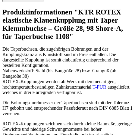
Produktinformationen "KTR ROTEX
elastische Klauenkupplung mit Taper
Klemmbuchse – Größe 28, 98 Shore-A,
für Taperbuchse 1108"
Die Taperbuchsen, die zugehörigen Bohrungen und der
Kupplungskranz aus Kunststoff sind im Preis enthalten. Die
dargestellte Kupplung ist somit einbaufertig entsprechend der
bestellten Konfiguration.
Nabenwerkstoff: Stahl (bis Baugröße 28) bzw. Grauguß (ab
Baugröße 38)
ROTEX-Kupplungen werden ab Werk mit dem neuartigen,
hochtemperaturbeständigen Zahnkranzmaterial
T-PUR
ausgeliefert,
welches in drei Härtegraden verfügbar ist.
Die Bohrungsdurchmesser der Taperbuchsen sind mit der Toleranz
H7 gebohrt und entsprechender Passfedernut nach DIN 6885 Blatt 1
versehen.
ROTEX-Kupplungen zeichnen sich durch kleine Baumaße, geringe
Gewichte und niedrige Schwungmomente bei hoher
Drehmomentübertragung aus. Durch die präzise, allseitige