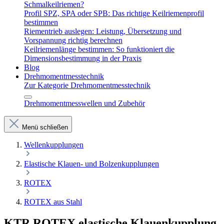
Schmalkeilriemen?
Profil SPZ, SPA oder SPB: Das richtige Keilriemenprofil
bestimmen
Riementrieb auslegen: Leistung, Übersetzung und
Vorspannung richtig berechnen
Keilriemenlänge bestimmen: So funktioniert die
Dimensionsbestimmung in der Praxis
Blog
Drehmomentmesstechnik
Zur Kategorie Drehmomentmesstechnik
Drehmomentmesswellen und Zubehör
Menü schließen
Wellenkupplungen
Elastische Klauen- und Bolzenkupplungen
ROTEX
ROTEX aus Stahl
KTR ROTEX elastische Klauenkupplung