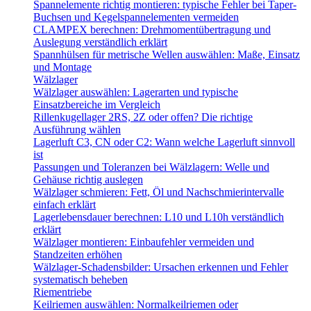
Spannelemente richtig montieren: typische Fehler bei Taper-
Buchsen und Kegelspannelementen vermeiden
CLAMPEX berechnen: Drehmomentübertragung und
Auslegung verständlich erklärt
Spannhülsen für metrische Wellen auswählen: Maße, Einsatz
und Montage
Wälzlager
Wälzlager auswählen: Lagerarten und typische
Einsatzbereiche im Vergleich
Rillenkugellager 2RS, 2Z oder offen? Die richtige
Ausführung wählen
Lagerluft C3, CN oder C2: Wann welche Lagerluft sinnvoll
ist
Passungen und Toleranzen bei Wälzlagern: Welle und
Gehäuse richtig auslegen
Wälzlager schmieren: Fett, Öl und Nachschmierintervalle
einfach erklärt
Lagerlebensdauer berechnen: L10 und L10h verständlich
erklärt
Wälzlager montieren: Einbaufehler vermeiden und
Standzeiten erhöhen
Wälzlager-Schadensbilder: Ursachen erkennen und Fehler
systematisch beheben
Riementriebe
Keilriemen auswählen: Normalkeilriemen oder