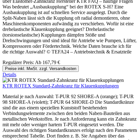
über Elastomer-Zahnkranz Hersteller KTR FAQ – häufige Fragen
Was bedeutet „Ausbaukupplung“ bei der ROTEX S-H? Eine
Ausbaukupplung ist auf schnellen Service ausgelegt. Durch die
Split-Naben lässt sich die Kupplung oft radial demontieren, ohne
Maschinenkomponenten aufwändig zu verschieben. Wofür ist eine
drehelastische Klauenkupplung geeignet? Drehelastische
(torsionselastische) Kupplungen dämpfen Stöße und
Drehschwingungen und sind ideal für Antriebe wie Pumpen, Lüfter,
Kompressoren oder Fördertechnik. Welche Daten brauche ich für
die richtige Auswahl? © TEFA24 – Antriebstechnik & Ersatzteile
Regulärer Preis:
Ab
167,79 €
Preise inkl. MwSt. zzgl. Versandkosten
Details
KTR ROTEX Standard-Zahnkranz für Klauenkupplungen
Material je nach Auswahl: T-PUR 92 SHORE-A (orange); T-PUR
98 SHORE-A (violett); T-PUR 64 SHORE-D Die Standardkränze
sind die aus einem speziellen Kunststoff bestehenden
Verbindungselemente zwischen den beiden Naben-Bauteilen aus
metallischen Werkstoffen. Je nach Anforderung kann ein Zahnkranz
mit mehr oder weniger hartem T-PUR eingesetzt werden. Die
Auswahl des richtigen Standardkranzes erfolgt nach den Parametern
entsprechend Tabelle. Dort finden z. B. Sie Angaben über das