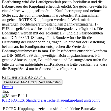
Bearbeitung wird die Laufeigenschaft positiv beeinflusst und die
Lebensdauer der Kupplung erheblich erhöht. Sie geben Gewähr für
eine drehschwingungsdämpfende Kraftübertragung und nehmen
Stöße auf, die von ungleichmäßig arbeitenden Kraftmaschinen
ausgehen. ROTEX-Kupplungen werden ab Werk mit dem
neuartigen, hochtemperaturbeständigen Zahnkranzmaterial T-
PUR ausgeliefert, welches in drei Härtegraden verfügbar ist. Die
Bohrungen werden mit der Toleranz H7 und die Passfedernuten
nach DIN 6885/1-JS9 ausgeführt. Sonderwünsche für die
Herstellung der Nabenbohrung fragen Sie bitte vor der Bestellung
bei uns an. Im Konfigurator entsprechen die Werte dem
Bohrungsdurchmesser in mm. Die Passfedernut entspricht konform
zu DIN 6885/1-JS9 dem jeweiligen Bohrungsdurchmesser. Für
genaue Abmessungen, Bauteilformen und Leistungsdaten rufen Sie
bitte die unten aufgeführte auf.Katalogseite Bitte beachten Sie, dass
die Baugröße 14 nur in Sinterstahl verfügbar ist.
Regulärer Preis:
Ab
20,84 €
Preise inkl. MwSt. zzgl. Versandkosten
Details
Tipp
KTR ROTEX Standard elastische Klauenkupplung ungebohrt
ROTEX-Kupplungen zeichnen sich durch kleine Baumaße,