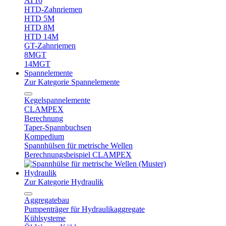
AT10
HTD-Zahnriemen
HTD 5M
HTD 8M
HTD 14M
GT-Zahnriemen
8MGT
14MGT
Spannelemente
Zur Kategorie Spannelemente
Kegelspannelemente
CLAMPEX
Berechnung
Taper-Spannbuchsen
Kompedium
Spannhülsen für metrische Wellen
Berechnungsbeispiel CLAMPEX
Hydraulik
Zur Kategorie Hydraulik
Aggregatebau
Pumpenträger für Hydraulikaggregate
Kühlsysteme