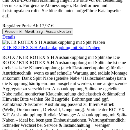
und SAE-Evolventverzahnung fragen Sie bitte vor der Bestellung
bei uns an. Für genaue Abmessungen, Bauteilformen und
Leistungsdaten rufen Sie bitte die unten aufgeführte Katalogseite
auf.
Regulärer Preis:
Ab
17,97 €
Preise inkl. MwSt. zzgl. Versandkosten
Details
KTR ROTEX S-H Ausbaukupplung mit Split-Naben
ROTX / KTR ROTEX S-H Ausbaukupplung mit Splitnabe Die
ROTX / KTR ROTEX S-H Ausbaukupplung mit Splitnabe ist eine
drehelastische Klauenkupplung (auch Elastomerkupplung) für die
Antriebstechnik, wenn es auf schnelle Wartung und radiale Montage
ankommt. Dank Split-Nabe (geteilte Nabe / Halbschalennabe) kann
die Kupplung häufig ein- und ausgebaut werden, ohne angrenzende
Aggregate zu verschieben. Ausbaukupplung Splitnabe / geteilte
Nabe radial montierbar Klauenkupplung drehelastisch & dämpfend
Hinweis: Bitte wählen Sie Baugröße, Bohrungen und ggf.
Zahnkranz-/Elastomer-Ausführung passend zu Ihrem Antrieb
(Welle, Drehmoment, Drehzahl, Umgebung). Vorteile der ROTEX
S-H Ausbaukupplung Radiale Montage: Ausbaukupplung mit Split-
Naben – ideal bei beengten Einbausituationen. Wartungsfreundlich:
Schneller Wechsel bei Service & Instandhaltung – weniger