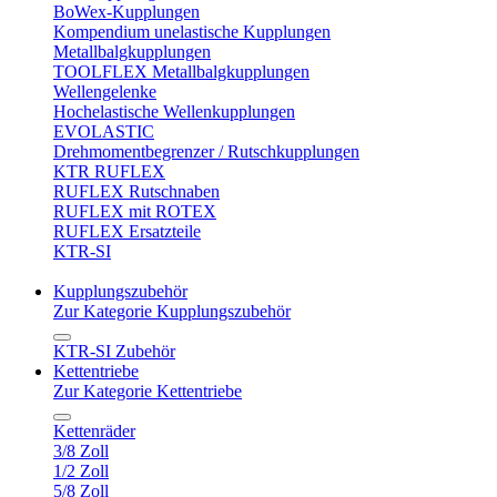
BoWex-Kupplungen
Kompendium unelastische Kupplungen
Metallbalgkupplungen
TOOLFLEX Metallbalgkupplungen
Wellengelenke
Hochelastische Wellenkupplungen
EVOLASTIC
Drehmomentbegrenzer / Rutschkupplungen
KTR RUFLEX
RUFLEX Rutschnaben
RUFLEX mit ROTEX
RUFLEX Ersatzteile
KTR-SI
Kupplungszubehör
Zur Kategorie Kupplungszubehör
KTR-SI Zubehör
Kettentriebe
Zur Kategorie Kettentriebe
Kettenräder
3/8 Zoll
1/2 Zoll
5/8 Zoll