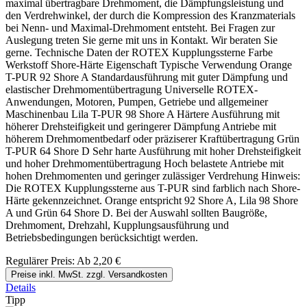
maximal übertragbare Drehmoment, die Dämpfungsleistung und
den Verdrehwinkel, der durch die Kompression des Kranzmaterials
bei Nenn- und Maximal-Drehmoment entsteht. Bei Fragen zur
Auslegung treten Sie gerne mit uns in Kontakt. Wir beraten Sie
gerne. Technische Daten der ROTEX Kupplungssterne Farbe
Werkstoff Shore-Härte Eigenschaft Typische Verwendung Orange
T-PUR 92 Shore A Standardausführung mit guter Dämpfung und
elastischer Drehmomentübertragung Universelle ROTEX-
Anwendungen, Motoren, Pumpen, Getriebe und allgemeiner
Maschinenbau Lila T-PUR 98 Shore A Härtere Ausführung mit
höherer Drehsteifigkeit und geringerer Dämpfung Antriebe mit
höherem Drehmomentbedarf oder präziserer Kraftübertragung Grün
T-PUR 64 Shore D Sehr harte Ausführung mit hoher Drehsteifigkeit
und hoher Drehmomentübertragung Hoch belastete Antriebe mit
hohen Drehmomenten und geringer zulässiger Verdrehung Hinweis:
Die ROTEX Kupplungssterne aus T-PUR sind farblich nach Shore-
Härte gekennzeichnet. Orange entspricht 92 Shore A, Lila 98 Shore
A und Grün 64 Shore D. Bei der Auswahl sollten Baugröße,
Drehmoment, Drehzahl, Kupplungsausführung und
Betriebsbedingungen berücksichtigt werden.
Regulärer Preis:
Ab
2,20 €
Preise inkl. MwSt. zzgl. Versandkosten
Details
Tipp