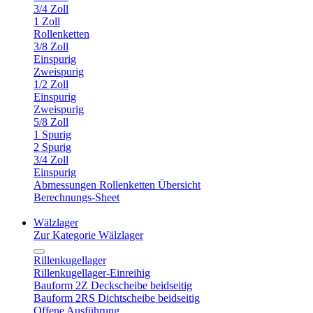
3/4 Zoll
1 Zoll
Rollenketten
3/8 Zoll
Einspurig
Zweispurig
1/2 Zoll
Einspurig
Zweispurig
5/8 Zoll
1 Spurig
2 Spurig
3/4 Zoll
Einspurig
Abmessungen Rollenketten Übersicht
Berechnungs-Sheet
Wälzlager
Zur Kategorie Wälzlager
Rillenkugellager
Rillenkugellager-Einreihig
Bauform 2Z Deckscheibe beidseitig
Bauform 2RS Dichtscheibe beidseitig
Offene Ausführung