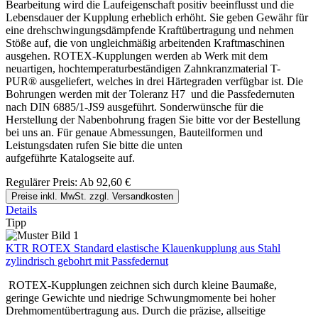
Bearbeitung wird die Laufeigenschaft positiv beeinflusst und die
Lebensdauer der Kupplung erheblich erhöht. Sie geben Gewähr für
eine drehschwingungsdämpfende Kraftübertragung und nehmen
Stöße auf, die von ungleichmäßig arbeitenden Kraftmaschinen
ausgehen. ROTEX-Kupplungen werden ab Werk mit dem
neuartigen, hochtemperaturbeständigen Zahnkranzmaterial T-
PUR® ausgeliefert, welches in drei Härtegraden verfügbar ist. Die
Bohrungen werden mit der Toleranz H7 und die Passfedernuten
nach DIN 6885/1-JS9 ausgeführt. Sonderwünsche für die
Herstellung der Nabenbohrung fragen Sie bitte vor der Bestellung
bei uns an. Für genaue Abmessungen, Bauteilformen und
Leistungsdaten rufen Sie bitte die unten
aufgeführte Katalogseite auf.
Regulärer Preis:
Ab
92,60 €
Preise inkl. MwSt. zzgl. Versandkosten
Details
Tipp
KTR ROTEX Standard elastische Klauenkupplung aus Stahl
zylindrisch gebohrt mit Passfedernut
ROTEX-Kupplungen zeichnen sich durch kleine Baumaße,
geringe Gewichte und niedrige Schwungmomente bei hoher
Drehmomentübertragung aus. Durch die präzise, allseitige