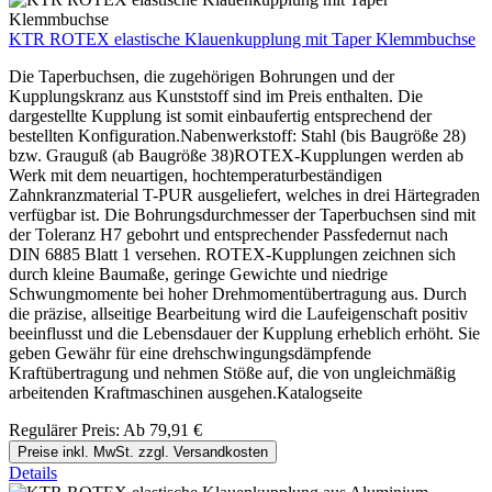
KTR ROTEX elastische Klauenkupplung mit Taper Klemmbuchse
Die Taperbuchsen, die zugehörigen Bohrungen und der
Kupplungskranz aus Kunststoff sind im Preis enthalten. Die
dargestellte Kupplung ist somit einbaufertig entsprechend der
bestellten Konfiguration.Nabenwerkstoff: Stahl (bis Baugröße 28)
bzw. Grauguß (ab Baugröße 38)ROTEX-Kupplungen werden ab
Werk mit dem neuartigen, hochtemperaturbeständigen
Zahnkranzmaterial T-PUR ausgeliefert, welches in drei Härtegraden
verfügbar ist. Die Bohrungsdurchmesser der Taperbuchsen sind mit
der Toleranz H7 gebohrt und entsprechender Passfedernut nach
DIN 6885 Blatt 1 versehen. ROTEX-Kupplungen zeichnen sich
durch kleine Baumaße, geringe Gewichte und niedrige
Schwungmomente bei hoher Drehmomentübertragung aus. Durch
die präzise, allseitige Bearbeitung wird die Laufeigenschaft positiv
beeinflusst und die Lebensdauer der Kupplung erheblich erhöht. Sie
geben Gewähr für eine drehschwingungsdämpfende
Kraftübertragung und nehmen Stöße auf, die von ungleichmäßig
arbeitenden Kraftmaschinen ausgehen.Katalogseite
Regulärer Preis:
Ab
79,91 €
Preise inkl. MwSt. zzgl. Versandkosten
Details