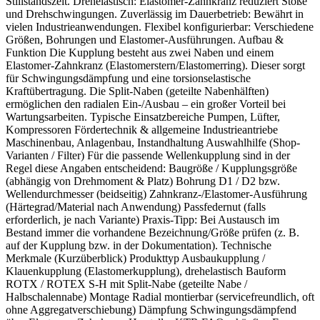
Stillstandszeit. Drehelastisch: Elastomer-Zahnkranz reduziert Stöße
und Drehschwingungen. Zuverlässig im Dauerbetrieb: Bewährt in
vielen Industrieanwendungen. Flexibel konfigurierbar: Verschiedene
Größen, Bohrungen und Elastomer-Ausführungen. Aufbau &
Funktion Die Kupplung besteht aus zwei Naben und einem
Elastomer-Zahnkranz (Elastomerstern/Elastomerring). Dieser sorgt
für Schwingungsdämpfung und eine torsionselastische
Kraftübertragung. Die Split-Naben (geteilte Nabenhälften)
ermöglichen den radialen Ein-/Ausbau – ein großer Vorteil bei
Wartungsarbeiten. Typische Einsatzbereiche Pumpen, Lüfter,
Kompressoren Fördertechnik & allgemeine Industrieantriebe
Maschinenbau, Anlagenbau, Instandhaltung Auswahlhilfe (Shop-
Varianten / Filter) Für die passende Wellenkupplung sind in der
Regel diese Angaben entscheidend: Baugröße / Kupplungsgröße
(abhängig von Drehmoment & Platz) Bohrung D1 / D2 bzw.
Wellendurchmesser (beidseitig) Zahnkranz-/Elastomer-Ausführung
(Härtegrad/Material nach Anwendung) Passfedernut (falls
erforderlich, je nach Variante) Praxis-Tipp: Bei Austausch im
Bestand immer die vorhandene Bezeichnung/Größe prüfen (z. B.
auf der Kupplung bzw. in der Dokumentation). Technische
Merkmale (Kurzüberblick) Produkttyp Ausbaukupplung /
Klauenkupplung (Elastomerkupplung), drehelastisch Bauform
ROTX / ROTEX S-H mit Split-Nabe (geteilte Nabe /
Halbschalennabe) Montage Radial montierbar (servicefreundlich, oft
ohne Aggregatverschiebung) Dämpfung Schwingungsdämpfend