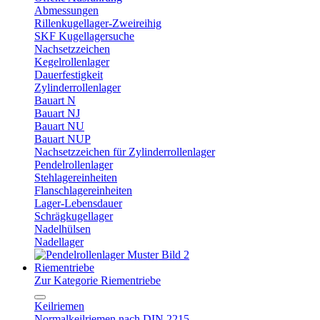
Abmessungen
Rillenkugellager-Zweireihig
SKF Kugellagersuche
Nachsetzzeichen
Kegelrollenlager
Dauerfestigkeit
Zylinderrollenlager
Bauart N
Bauart NJ
Bauart NU
Bauart NUP
Nachsetzzeichen für Zylinderrollenlager
Pendelrollenlager
Stehlagereinheiten
Flanschlagereinheiten
Lager-Lebensdauer
Schrägkugellager
Nadelhülsen
Nadellager
Riementriebe
Zur Kategorie Riementriebe
Keilriemen
Normalkeilriemen nach DIN 2215