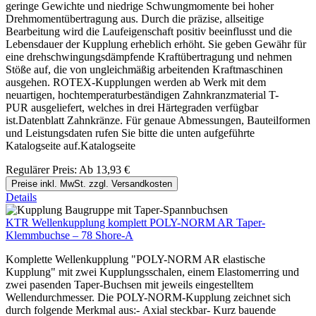
geringe Gewichte und niedrige Schwungmomente bei hoher
Drehmomentübertragung aus. Durch die präzise, allseitige
Bearbeitung wird die Laufeigenschaft positiv beeinflusst und die
Lebensdauer der Kupplung erheblich erhöht. Sie geben Gewähr für
eine drehschwingungsdämpfende Kraftübertragung und nehmen
Stöße auf, die von ungleichmäßig arbeitenden Kraftmaschinen
ausgehen. ROTEX-Kupplungen werden ab Werk mit dem
neuartigen, hochtemperaturbeständigen Zahnkranzmaterial T-
PUR ausgeliefert, welches in drei Härtegraden verfügbar
ist.Datenblatt Zahnkränze. Für genaue Abmessungen, Bauteilformen
und Leistungsdaten rufen Sie bitte die unten aufgeführte
Katalogseite auf.Katalogseite
Regulärer Preis:
Ab
13,93 €
Preise inkl. MwSt. zzgl. Versandkosten
Details
KTR Wellenkupplung komplett POLY-NORM AR Taper-
Klemmbuchse – 78 Shore-A
Komplette Wellenkupplung "POLY-NORM AR elastische
Kupplung" mit zwei Kupplungsschalen, einem Elastomerring und
zwei pasenden Taper-Buchsen mit jeweils eingestelltem
Wellendurchmesser. Die POLY-NORM-Kupplung zeichnet sich
durch folgende Merkmal aus:- Axial steckbar- Kurz bauende