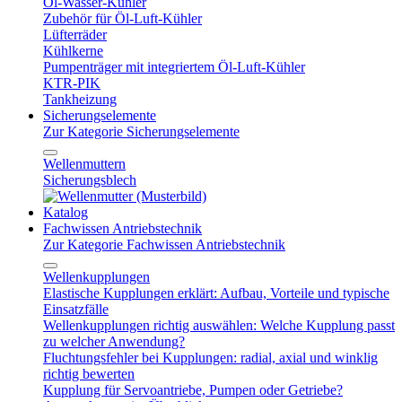
Öl-Wasser-Kühler
Zubehör für Öl-Luft-Kühler
Lüfterräder
Kühlkerne
Pumpenträger mit integriertem Öl-Luft-Kühler
KTR-PIK
Tankheizung
Sicherungselemente
Zur Kategorie Sicherungselemente
Wellenmuttern
Sicherungsblech
Katalog
Fachwissen Antriebstechnik
Zur Kategorie Fachwissen Antriebstechnik
Wellenkupplungen
Elastische Kupplungen erklärt: Aufbau, Vorteile und typische
Einsatzfälle
Wellenkupplungen richtig auswählen: Welche Kupplung passt
zu welcher Anwendung?
Fluchtungsfehler bei Kupplungen: radial, axial und winklig
richtig bewerten
Kupplung für Servoantriebe, Pumpen oder Getriebe?