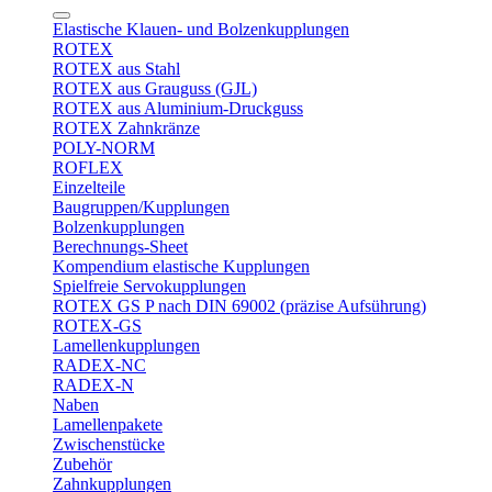
Elastische Klauen- und Bolzenkupplungen
ROTEX
ROTEX aus Stahl
ROTEX aus Grauguss (GJL)
ROTEX aus Aluminium-Druckguss
ROTEX Zahnkränze
POLY-NORM
ROFLEX
Einzelteile
Baugruppen/Kupplungen
Bolzenkupplungen
Berechnungs-Sheet
Kompendium elastische Kupplungen
Spielfreie Servokupplungen
ROTEX GS P nach DIN 69002 (präzise Aufsührung)
ROTEX-GS
Lamellenkupplungen
RADEX-NC
RADEX-N
Naben
Lamellenpakete
Zwischenstücke
Zubehör
Zahnkupplungen