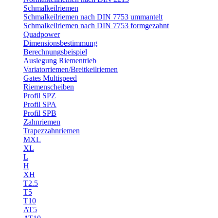
Schmalkeilriemen
Schmalkeilriemen nach DIN 7753 ummantelt
Schmalkeilriemen nach DIN 7753 formgezahnt
Quadpower
Dimensionsbestimmung
Berechnungsbeispiel
Auslegung Riementrieb
Variatorriemen/Breitkeilriemen
Gates Multispeed
Riemenscheiben
Profil SPZ
Profil SPA
Profil SPB
Zahnriemen
Trapezzahnriemen
MXL
XL
L
H
XH
T2.5
T5
T10
AT5