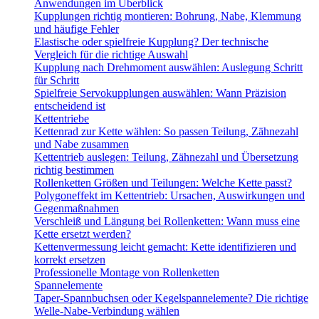
Anwendungen im Überblick
Kupplungen richtig montieren: Bohrung, Nabe, Klemmung
und häufige Fehler
Elastische oder spielfreie Kupplung? Der technische
Vergleich für die richtige Auswahl
Kupplung nach Drehmoment auswählen: Auslegung Schritt
für Schritt
Spielfreie Servokupplungen auswählen: Wann Präzision
entscheidend ist
Kettentriebe
Kettenrad zur Kette wählen: So passen Teilung, Zähnezahl
und Nabe zusammen
Kettentrieb auslegen: Teilung, Zähnezahl und Übersetzung
richtig bestimmen
Rollenketten Größen und Teilungen: Welche Kette passt?
Polygoneffekt im Kettentrieb: Ursachen, Auswirkungen und
Gegenmaßnahmen
Verschleiß und Längung bei Rollenketten: Wann muss eine
Kette ersetzt werden?
Kettenvermessung leicht gemacht: Kette identifizieren und
korrekt ersetzen
Professionelle Montage von Rollenketten
Spannelemente
Taper-Spannbuchsen oder Kegelspannelemente? Die richtige
Welle-Nabe-Verbindung wählen