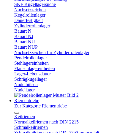
SKF Kugellagersuche
Nachsetzzeichen
Kegelrollenlager
Dauerfestigkeit
Zylinderrollenlager
Bauart N
Bauart NJ
Bauart NU
Bauart NUP
Nachsetzzeichen für Zylinderrollenlager
Pendelrollenlager
Stehlagereinheiten
Flanschlagereinheiten
Lager-Lebensdauer
Schrägkugellager
Nadelhülsen
Nadellager
Riementriebe
Zur Kategorie Riementriebe
Keilriemen
Normalkeilriemen nach DIN 2215
Schmalkeilriemen
Schmalkeilriemen nach DIN 7753 ummantelt