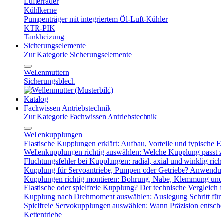
Lüfterräder
Kühlkerne
Pumpenträger mit integriertem Öl-Luft-Kühler
KTR-PIK
Tankheizung
Sicherungselemente
Zur Kategorie Sicherungselemente
Wellenmuttern
Sicherungsblech
Katalog
Fachwissen Antriebstechnik
Zur Kategorie Fachwissen Antriebstechnik
Wellenkupplungen
Elastische Kupplungen erklärt: Aufbau, Vorteile und typische Ei
Wellenkupplungen richtig auswählen: Welche Kupplung passt
Fluchtungsfehler bei Kupplungen: radial, axial und winklig ric
Kupplung für Servoantriebe, Pumpen oder Getriebe? Anwendu
Kupplungen richtig montieren: Bohrung, Nabe, Klemmung und
Elastische oder spielfreie Kupplung? Der technische Vergleich 
Kupplung nach Drehmoment auswählen: Auslegung Schritt für 
Spielfreie Servokupplungen auswählen: Wann Präzision entsche
Kettentriebe