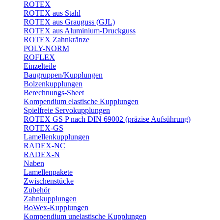
ROTEX
ROTEX aus Stahl
ROTEX aus Grauguss (GJL)
ROTEX aus Aluminium-Druckguss
ROTEX Zahnkränze
POLY-NORM
ROFLEX
Einzelteile
Baugruppen/Kupplungen
Bolzenkupplungen
Berechnungs-Sheet
Kompendium elastische Kupplungen
Spielfreie Servokupplungen
ROTEX GS P nach DIN 69002 (präzise Aufsührung)
ROTEX-GS
Lamellenkupplungen
RADEX-NC
RADEX-N
Naben
Lamellenpakete
Zwischenstücke
Zubehör
Zahnkupplungen
BoWex-Kupplungen
Kompendium unelastische Kupplungen