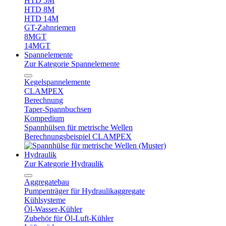
HTD 5M
HTD 8M
HTD 14M
GT-Zahnriemen
8MGT
14MGT
Spannelemente
Zur Kategorie Spannelemente
Kegelspannelemente
CLAMPEX
Berechnung
Taper-Spannbuchsen
Kompedium
Spannhülsen für metrische Wellen
Berechnungsbeispiel CLAMPEX
Hydraulik
Zur Kategorie Hydraulik
Aggregatebau
Pumpenträger für Hydraulikaggregate
Kühlsysteme
Öl-Wasser-Kühler
Zubehör für Öl-Luft-Kühler