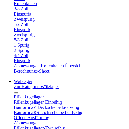
Rollenketten
3/8 Zoll
Einspurig
Zweispurig
1/2 Zoll
Einspurig
Zweispurig
5/8 Zoll
1 Spurig
2 Spurig
3/4 Zoll
Einspurig
Abmessungen Rollenketten Übersicht
Berechnungs-Sheet
Wälzlager
Zur Kategorie Wälzlager
Rillenkugellager
Rillenkugellager-Einreihig
Bauform 2Z Deckscheibe beidseitig
Bauform 2RS Dichtscheibe beidseitig
Offene Ausführung
Abmessungen
Rillenkugellager-Zweireihig