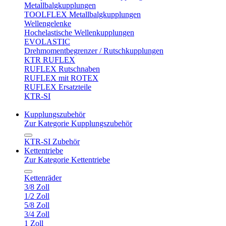
Metallbalgkupplungen
TOOLFLEX Metallbalgkupplungen
Wellengelenke
Hochelastische Wellenkupplungen
EVOLASTIC
Drehmomentbegrenzer / Rutschkupplungen
KTR RUFLEX
RUFLEX Rutschnaben
RUFLEX mit ROTEX
RUFLEX Ersatzteile
KTR-SI
Kupplungszubehör
Zur Kategorie Kupplungszubehör
KTR-SI Zubehör
Kettentriebe
Zur Kategorie Kettentriebe
Kettenräder
3/8 Zoll
1/2 Zoll
5/8 Zoll
3/4 Zoll
1 Zoll