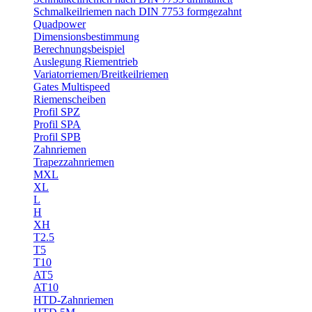
Schmalkeilriemen nach DIN 7753 formgezahnt
Quadpower
Dimensionsbestimmung
Berechnungsbeispiel
Auslegung Riementrieb
Variatorriemen/Breitkeilriemen
Gates Multispeed
Riemenscheiben
Profil SPZ
Profil SPA
Profil SPB
Zahnriemen
Trapezzahnriemen
MXL
XL
L
H
XH
T2.5
T5
T10
AT5
AT10
HTD-Zahnriemen