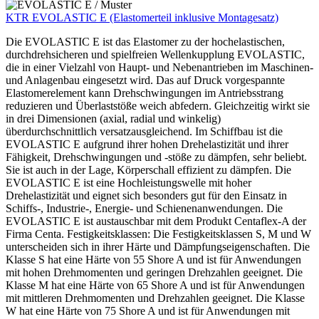
KTR EVOLASTIC E (Elastomerteil inklusive Montagesatz)
Die EVOLASTIC E ist das Elastomer zu der hochelastischen,
durchdrehsicheren und spielfreien Wellenkupplung EVOLASTIC,
die in einer Vielzahl von Haupt- und Nebenantrieben im Maschinen-
und Anlagenbau eingesetzt wird. Das auf Druck vorgespannte
Elastomerelement kann Drehschwingungen im Antriebsstrang
reduzieren und Überlaststöße weich abfedern. Gleichzeitig wirkt sie
in drei Dimensionen (axial, radial und winkelig)
überdurchschnittlich versatzausgleichend. Im Schiffbau ist die
EVOLASTIC E aufgrund ihrer hohen Drehelastizität und ihrer
Fähigkeit, Drehschwingungen und -stöße zu dämpfen, sehr beliebt.
Sie ist auch in der Lage, Körperschall effizient zu dämpfen. Die
EVOLASTIC E ist eine Hochleistungswelle mit hoher
Drehelastizität und eignet sich besonders gut für den Einsatz in
Schiffs-, Industrie-, Energie- und Schienenanwendungen. Die
EVOLASTIC E ist austauschbar mit dem Produkt Centaflex-A der
Firma Centa. Festigkeitsklassen: Die Festigkeitsklassen S, M und W
unterscheiden sich in ihrer Härte und Dämpfungseigenschaften. Die
Klasse S hat eine Härte von 55 Shore A und ist für Anwendungen
mit hohen Drehmomenten und geringen Drehzahlen geeignet. Die
Klasse M hat eine Härte von 65 Shore A und ist für Anwendungen
mit mittleren Drehmomenten und Drehzahlen geeignet. Die Klasse
W hat eine Härte von 75 Shore A und ist für Anwendungen mit