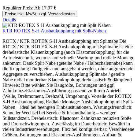
Regulärer Preis:
Ab
17,97 €
Preise inkl. MwSt. zzgl. Versandkosten
Details
KTR ROTEX S-H Ausbaukupplung mit Split-Naben
ROTX / KTR ROTEX S-H Ausbaukupplung mit Splitnabe Die
ROTX / KTR ROTEX S-H Ausbaukupplung mit Splitnabe ist eine
drehelastische Klauenkupplung (auch Elastomerkupplung) für die
Antriebstechnik, wenn es auf schnelle Wartung und radiale Montage
ankommt. Dank Split-Nabe (geteilte Nabe / Halbschalennabe) kann
die Kupplung häufig ein- und ausgebaut werden, ohne angrenzende
Aggregate zu verschieben. Ausbaukupplung Splitnabe / geteilte
Nabe radial montierbar Klauenkupplung drehelastisch & dämpfend
Hinweis: Bitte wählen Sie Baugröße, Bohrungen und ggf.
Zahnkranz-/Elastomer-Ausführung passend zu Ihrem Antrieb
(Welle, Drehmoment, Drehzahl, Umgebung). Vorteile der ROTEX
S-H Ausbaukupplung Radiale Montage: Ausbaukupplung mit Split-
Naben – ideal bei beengten Einbausituationen. Wartungsfreundlich:
Schneller Wechsel bei Service & Instandhaltung – weniger
Stillstandszeit. Drehelastisch: Elastomer-Zahnkranz reduziert Stöße
und Drehschwingungen. Zuverlässig im Dauerbetrieb: Bewährt in
vielen Industrieanwendungen. Flexibel konfigurierbar: Verschiedene
Größen, Bohrungen und Elastomer-Ausführungen. Aufbau &