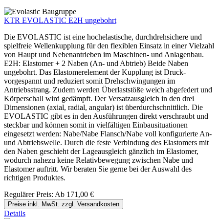
KTR EVOLASTIC E2H ungebohrt
Die EVOLASTIC ist eine hochelastische, durchdrehsichere und
spielfreie Wellenkupplung für den flexiblen Einsatz in einer Vielzahl
von Haupt und Nebenantrieben im Maschinen- und Anlagenbau.
E2H: Elastomer + 2 Naben (An- und Abtrieb) Beide Naben
ungebohrt. Das Elastomerelement der Kupplung ist Druck-
vorgespannt und reduziert somit Drehschwingungen im
Antriebsstrang. Zudem werden Überlaststöße weich abgefedert und
Körperschall wird gedämpft. Der Versatzausgleich in den drei
Dimensionen (axial, radial, angular) ist überdurchschnittlich. Die
EVOLASTIC gibt es in den Ausführungen direkt verschraubt und
steckbar und können somit in vielfältigen Einbausituationen
eingesetzt werden: Nabe/Nabe Flansch/Nabe voll konfigurierte An-
und Abtriebswelle. Durch die feste Verbindung des Elastomers mit
den Naben geschieht der Lageausgleich gänzlich im Elastomer,
wodurch nahezu keine Relativbewegung zwischen Nabe und
Elastomer auftritt. Wir beraten Sie gerne bei der Auswahl des
richtigen Produktes.
Regulärer Preis:
Ab
171,00 €
Preise inkl. MwSt. zzgl. Versandkosten
Details