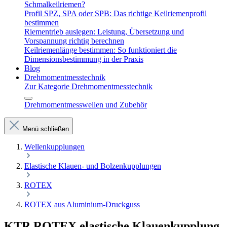
Schmalkeilriemen?
Profil SPZ, SPA oder SPB: Das richtige Keilriemenprofil
bestimmen
Riementrieb auslegen: Leistung, Übersetzung und
Vorspannung richtig berechnen
Keilriemenlänge bestimmen: So funktioniert die
Dimensionsbestimmung in der Praxis
Blog
Drehmomentmesstechnik
Zur Kategorie Drehmomentmesstechnik
Drehmomentmesswellen und Zubehör
Menü schließen
Wellenkupplungen
Elastische Klauen- und Bolzenkupplungen
ROTEX
ROTEX aus Aluminium-Druckguss
KTR ROTEX elastische Klauenkupplung