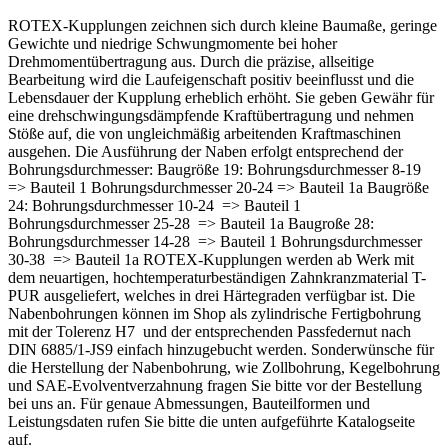
ROTEX-Kupplungen zeichnen sich durch kleine Baumaße, geringe
Gewichte und niedrige Schwungmomente bei hoher
Drehmomentübertragung aus. Durch die präzise, allseitige
Bearbeitung wird die Laufeigenschaft positiv beeinflusst und die
Lebensdauer der Kupplung erheblich erhöht. Sie geben Gewähr für
eine drehschwingungsdämpfende Kraftübertragung und nehmen
Stöße auf, die von ungleichmäßig arbeitenden Kraftmaschinen
ausgehen. Die Ausführung der Naben erfolgt entsprechend der
Bohrungsdurchmesser: Baugröße 19: Bohrungsdurchmesser 8-19
=> Bauteil 1 Bohrungsdurchmesser 20-24 => Bauteil 1a Baugröße
24: Bohrungsdurchmesser 10-24 => Bauteil 1
Bohrungsdurchmesser 25-28 => Bauteil 1a Baugroße 28:
Bohrungsdurchmesser 14-28 => Bauteil 1 Bohrungsdurchmesser
30-38 => Bauteil 1a ROTEX-Kupplungen werden ab Werk mit
dem neuartigen, hochtemperaturbeständigen Zahnkranzmaterial T-
PUR ausgeliefert, welches in drei Härtegraden verfügbar ist. Die
Nabenbohrungen können im Shop als zylindrische Fertigbohrung
mit der Tolerenz H7 und der entsprechenden Passfedernut nach
DIN 6885/1-JS9 einfach hinzugebucht werden. Sonderwünsche für
die Herstellung der Nabenbohrung, wie Zollbohrung, Kegelbohrung
und SAE-Evolventverzahnung fragen Sie bitte vor der Bestellung
bei uns an. Für genaue Abmessungen, Bauteilformen und
Leistungsdaten rufen Sie bitte die unten aufgeführte Katalogseite
auf.