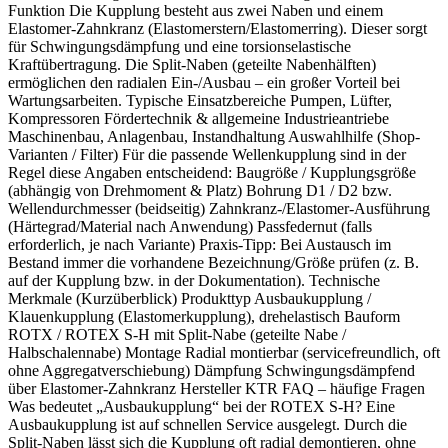
Funktion Die Kupplung besteht aus zwei Naben und einem
Elastomer-Zahnkranz (Elastomerstern/Elastomerring). Dieser sorgt
für Schwingungsdämpfung und eine torsionselastische
Kraftübertragung. Die Split-Naben (geteilte Nabenhälften)
ermöglichen den radialen Ein-/Ausbau – ein großer Vorteil bei
Wartungsarbeiten. Typische Einsatzbereiche Pumpen, Lüfter,
Kompressoren Fördertechnik & allgemeine Industrieantriebe
Maschinenbau, Anlagenbau, Instandhaltung Auswahlhilfe (Shop-
Varianten / Filter) Für die passende Wellenkupplung sind in der
Regel diese Angaben entscheidend: Baugröße / Kupplungsgröße
(abhängig von Drehmoment & Platz) Bohrung D1 / D2 bzw.
Wellendurchmesser (beidseitig) Zahnkranz-/Elastomer-Ausführung
(Härtegrad/Material nach Anwendung) Passfedernut (falls
erforderlich, je nach Variante) Praxis-Tipp: Bei Austausch im
Bestand immer die vorhandene Bezeichnung/Größe prüfen (z. B.
auf der Kupplung bzw. in der Dokumentation). Technische
Merkmale (Kurzüberblick) Produkttyp Ausbaukupplung /
Klauenkupplung (Elastomerkupplung), drehelastisch Bauform
ROTX / ROTEX S-H mit Split-Nabe (geteilte Nabe /
Halbschalennabe) Montage Radial montierbar (servicefreundlich, oft
ohne Aggregatverschiebung) Dämpfung Schwingungsdämpfend
über Elastomer-Zahnkranz Hersteller KTR FAQ – häufige Fragen
Was bedeutet „Ausbaukupplung“ bei der ROTEX S-H? Eine
Ausbaukupplung ist auf schnellen Service ausgelegt. Durch die
Split-Naben lässt sich die Kupplung oft radial demontieren, ohne