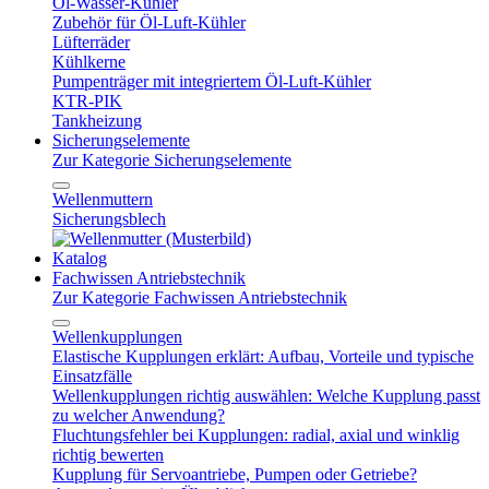
Öl-Wasser-Kühler
Zubehör für Öl-Luft-Kühler
Lüfterräder
Kühlkerne
Pumpenträger mit integriertem Öl-Luft-Kühler
KTR-PIK
Tankheizung
Sicherungselemente
Zur Kategorie Sicherungselemente
Wellenmuttern
Sicherungsblech
Katalog
Fachwissen Antriebstechnik
Zur Kategorie Fachwissen Antriebstechnik
Wellenkupplungen
Elastische Kupplungen erklärt: Aufbau, Vorteile und typische
Einsatzfälle
Wellenkupplungen richtig auswählen: Welche Kupplung passt
zu welcher Anwendung?
Fluchtungsfehler bei Kupplungen: radial, axial und winklig
richtig bewerten
Kupplung für Servoantriebe, Pumpen oder Getriebe?