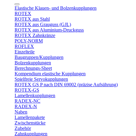
Elastische Klauen- und Bolzenkupplungen
ROTEX
ROTEX aus Stahl
ROTEX aus Grauguss (GJL)
ROTEX aus Aluminium-Druckguss
ROTEX Zahnkränze
POLY-NORM
ROFLEX
Einzelteile
Baugruppen/Kupplungen
Bolzenkupplungen
Berechnungs-Sheet
Kompendium elastische Kupplungen
Spielfreie Servokupplungen
ROTEX GS P nach DIN 69002 (präzise Aufsührung)
ROTEX-GS
Lamellenkupplungen
RADEX-NC
RADEX-N
Naben
Lamellenpakete
Zwischenstücke
Zubehör
Zahnkupplungen