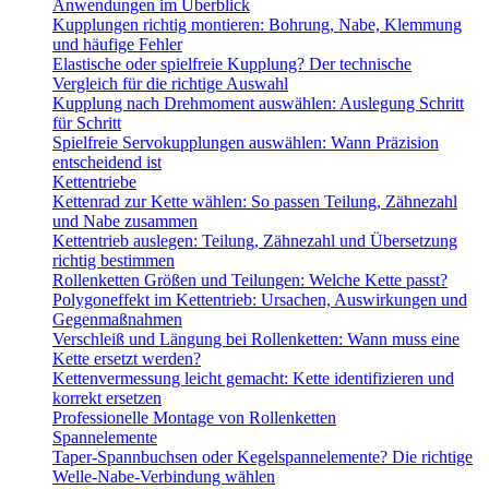
Anwendungen im Überblick
Kupplungen richtig montieren: Bohrung, Nabe, Klemmung
und häufige Fehler
Elastische oder spielfreie Kupplung? Der technische
Vergleich für die richtige Auswahl
Kupplung nach Drehmoment auswählen: Auslegung Schritt
für Schritt
Spielfreie Servokupplungen auswählen: Wann Präzision
entscheidend ist
Kettentriebe
Kettenrad zur Kette wählen: So passen Teilung, Zähnezahl
und Nabe zusammen
Kettentrieb auslegen: Teilung, Zähnezahl und Übersetzung
richtig bestimmen
Rollenketten Größen und Teilungen: Welche Kette passt?
Polygoneffekt im Kettentrieb: Ursachen, Auswirkungen und
Gegenmaßnahmen
Verschleiß und Längung bei Rollenketten: Wann muss eine
Kette ersetzt werden?
Kettenvermessung leicht gemacht: Kette identifizieren und
korrekt ersetzen
Professionelle Montage von Rollenketten
Spannelemente
Taper-Spannbuchsen oder Kegelspannelemente? Die richtige
Welle-Nabe-Verbindung wählen