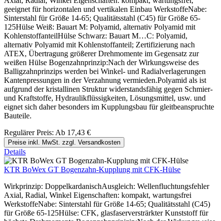
Axial, Radial, Winkel Eigenschaften: kompakt, wartungsfrei,
geeignet für horizontalen und vertikalen Einbau WerkstoffeNabe:
Sinterstahl für Größe 14-65; Qualitätsstahl (C45) für Größe 65-
125Hülse Weiß: Bauart M: Polyamid, alternativ Polyamid mit
KohlenstoffanteilHülse Schwarz: Bauart M…C: Polyamid,
alternativ Polyamid mit Kohlenstoffanteil; Zertifizierung nach
ATEX, Übertragung größerer Drehmomente im Gegensatz zur
weißen Hülse Bogenzahnprinzip:Nach der Wirkungsweise des
Balligzahnprinzips werden bei Winkel- und Radialverlagerungen
Kantenpressungen in der Verzahnung vermieden.Polyamid als ist
aufgrund der kristallinen Struktur widerstandsfähig gegen Schmier-
und Kraftstoffe, Hydraulikflüssigkeiten, Lösungsmittel, usw. und
eignet sich daher besonders im Kupplungsbau für gleitbeanspruchte
Bauteile.
Regulärer Preis:
Ab
17,43 €
Preise inkl. MwSt. zzgl. Versandkosten
Details
KTR BoWex GT Bogenzahn-Kupplung mit CFK-Hülse
Wirkprinzip: DoppelkardanischAusgleich: Wellenfluchtungsfehler
Axial, Radial, Winkel Eigenschaften: kompakt, wartungsfrei
WerkstoffeNabe: Sinterstahl für Größe 14-65; Qualitätsstahl (C45)
für Größe 65-125Hülse: CFK, glasfaserversträrkter Kunststoff für