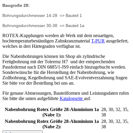
Baugroße 28:
Bohrungsdurchmesser 14-28 => Bauteil 1
Bohrungsdurchmesser 30-38 => Bauteil 1a
ROTEX-Kupplungen werden ab Werk mit dem neuartigen,
hochtemperaturbeständigen Zahnkranzmaterial
T-PUR
ausgeliefert,
welches in drei Härtegraden verfügbar ist.
Die Nabenbohrungen können im Shop als zylindrische
Fertigbohrung mit der Tolerenz H7 und der entsprechenden
Passfedernut nach DIN 6885/1-JS9 einfach hinzugebucht werden.
Sonderwünsche für die Herstellung der Nabenbohrung, wie
Zollbohrung, Kegelbohrung und SAE-Evolventverzahnung fragen
Sie bitte vor der Bestellung bei uns an.
Für genaue Abmessungen, Bauteilformen und Leistungsdaten rufen
Sie bitte die unten aufgeführte
Katalogseite
auf.
Nabenbohrung Rotex Größe 28-Aluminium 1a
28, 30, 32, 35,
(Nabe 1):
38
Nabenbohrung Rotex Größe 28-Aluminium 1a
28, 30, 32, 35,
(Nabe 2):
38