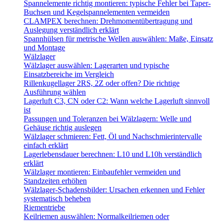
Spannelemente richtig montieren: typische Fehler bei Taper-
Buchsen und Kegelspannelementen vermeiden
CLAMPEX berechnen: Drehmomentübertragung und
Auslegung verständlich erklärt
Spannhülsen für metrische Wellen auswählen: Maße, Einsatz
und Montage
Wälzlager
Wälzlager auswählen: Lagerarten und typische
Einsatzbereiche im Vergleich
Rillenkugellager 2RS, 2Z oder offen? Die richtige
Ausführung wählen
Lagerluft C3, CN oder C2: Wann welche Lagerluft sinnvoll
ist
Passungen und Toleranzen bei Wälzlagern: Welle und
Gehäuse richtig auslegen
Wälzlager schmieren: Fett, Öl und Nachschmierintervalle
einfach erklärt
Lagerlebensdauer berechnen: L10 und L10h verständlich
erklärt
Wälzlager montieren: Einbaufehler vermeiden und
Standzeiten erhöhen
Wälzlager-Schadensbilder: Ursachen erkennen und Fehler
systematisch beheben
Riementriebe
Keilriemen auswählen: Normalkeilriemen oder