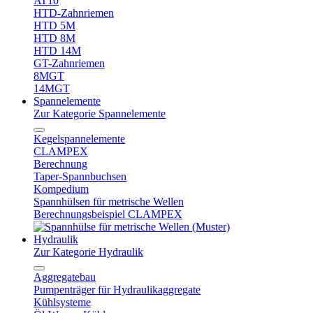
AT10
HTD-Zahnriemen
HTD 5M
HTD 8M
HTD 14M
GT-Zahnriemen
8MGT
14MGT
Spannelemente
Zur Kategorie Spannelemente
Kegelspannelemente
CLAMPEX
Berechnung
Taper-Spannbuchsen
Kompedium
Spannhülsen für metrische Wellen
Berechnungsbeispiel CLAMPEX
Hydraulik
Zur Kategorie Hydraulik
Aggregatebau
Pumpenträger für Hydraulikaggregate
Kühlsysteme