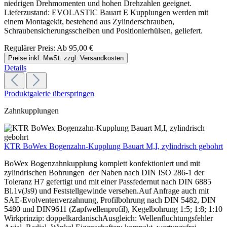
niedrigen Drehmomenten und hohen Drehzahlen geeignet.
Lieferzustand: EVOLASTIC Bauart E Kupplungen werden mit
einem Montagekit, bestehend aus Zylinderschrauben,
Schraubensicherungsscheiben und Positionierhülsen, geliefert.
Regulärer Preis:
Ab
95,00 €
Preise inkl. MwSt. zzgl. Versandkosten
Details
Produktgalerie überspringen
Zahnkupplungen
KTR BoWex Bogenzahn-Kupplung Bauart M,I, zylindrisch gebohrt
BoWex Bogenzahnkupplung komplett konfektioniert und mit
zylindrischen Bohrungen der Naben nach DIN ISO 286-1 der
Toleranz H7 gefertigt und mit einer Passfedernut nach DIN 6885
Bl.1v(Js9) und Feststellgewinde versehen.Auf Anfrage auch mit
SAE-Evolventenverzahnung, Profilbohrung nach DIN 5482, DIN
5480 und DIN9611 (Zapfwellenprofil), Kegelbohrung 1:5; 1:8; 1:10
Wirkprinzip: doppelkardanischAusgleich: Wellenfluchtungsfehler