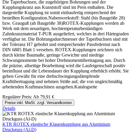
Die Taperbuchsen, die zugehörigen Bohrungen und der
Kupplungskranz aus Kunststoff sind im Preis enthalten. Die
dargestellte Kupplung ist somit einbaufertig entsprechend der
bestellten Konfiguration.Nabenwerkstoff: Stahl (bis Baugröße 28)
bzw. Grauguß (ab Baugröße 38)ROTEX-Kupplungen werden ab
Werk mit dem neuartigen, hochtemperaturbeständigen
Zahnkranzmaterial T-PUR ausgeliefert, welches in drei Härtegraden
verfügbar ist. Die Bohrungsdurchmesser der Taperbuchsen sind mit
der Toleranz H7 gebohrt und entsprechender Passfedernut nach
DIN 6885 Blatt 1 versehen. ROTEX-Kupplungen zeichnen sich
durch kleine Baumaße, geringe Gewichte und niedrige
Schwungmomente bei hoher Drehmomentübertragung aus. Durch
die präzise, allseitige Bearbeitung wird die Laufeigenschaft positiv
beeinflusst und die Lebensdauer der Kupplung erheblich erhöht. Sie
geben Gewähr für eine drehschwingungsdämpfende
Kraftübertragung und nehmen Stöße auf, die von ungleichmäßig
arbeitenden Kraftmaschinen ausgehen.Katalogseite
Regulärer Preis:
Ab
79,91 €
Preise inkl. MwSt. zzgl. Versandkosten
Details
KTR ROTEX elastische Klauenkupplung aus Aluminium
Druckguss (Al-D)