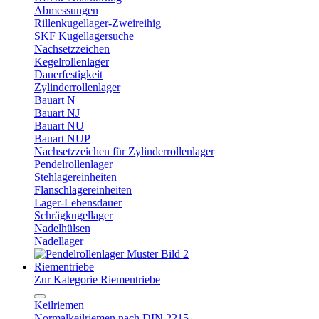
Abmessungen
Rillenkugellager-Zweireihig
SKF Kugellagersuche
Nachsetzzeichen
Kegelrollenlager
Dauerfestigkeit
Zylinderrollenlager
Bauart N
Bauart NJ
Bauart NU
Bauart NUP
Nachsetzzeichen für Zylinderrollenlager
Pendelrollenlager
Stehlagereinheiten
Flanschlagereinheiten
Lager-Lebensdauer
Schrägkugellager
Nadelhülsen
Nadellager
Riementriebe
Zur Kategorie Riementriebe
Keilriemen
Normalkeilriemen nach DIN 2215