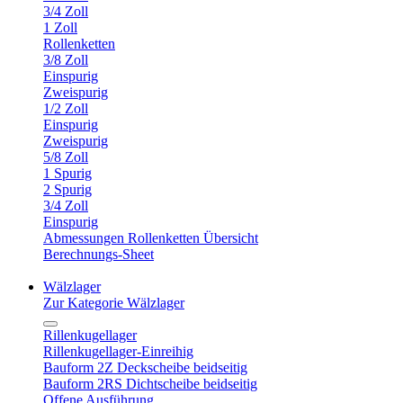
3/4 Zoll
1 Zoll
Rollenketten
3/8 Zoll
Einspurig
Zweispurig
1/2 Zoll
Einspurig
Zweispurig
5/8 Zoll
1 Spurig
2 Spurig
3/4 Zoll
Einspurig
Abmessungen Rollenketten Übersicht
Berechnungs-Sheet
Wälzlager
Zur Kategorie Wälzlager
Rillenkugellager
Rillenkugellager-Einreihig
Bauform 2Z Deckscheibe beidseitig
Bauform 2RS Dichtscheibe beidseitig
Offene Ausführung