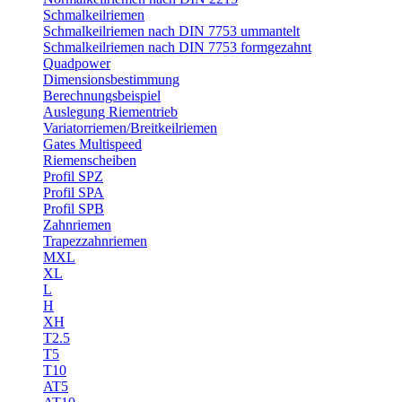
Schmalkeilriemen
Schmalkeilriemen nach DIN 7753 ummantelt
Schmalkeilriemen nach DIN 7753 formgezahnt
Quadpower
Dimensionsbestimmung
Berechnungsbeispiel
Auslegung Riementrieb
Variatorriemen/Breitkeilriemen
Gates Multispeed
Riemenscheiben
Profil SPZ
Profil SPA
Profil SPB
Zahnriemen
Trapezzahnriemen
MXL
XL
L
H
XH
T2.5
T5
T10
AT5