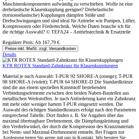
Maschinenkomponenten aufwändig zu verschieben. Wofür ist eine
drehelastische Klauenkupplung geeignet? Drehelastische
(torsionselastische) Kupplungen dämpfen Stöße und
Drehschwingungen und sind ideal für Antriebe wie Pumpen, Lüfter,
Kompressoren oder Fördertechnik. Welche Daten brauche ich für
die richtige Auswahl? © TEFA24 – Antriebstechnik & Ersatzteile
Regulärer Preis:
Ab
167,79 €
Preise inkl. MwSt. zzgl. Versandkosten
Details
KTR ROTEX Standard-Zahnkranz für Klauenkupplungen
Material je nach Auswahl: T-PUR 92 SHORE-A (orange); T-PUR
98 SHORE-A (violett); T-PUR 64 SHORE-D Die Standardkränze
sind die aus einem speziellen Kunststoff bestehenden
Verbindungselemente zwischen den beiden Naben-Bauteilen aus
metallischen Werkstoffen. Je nach Anforderung kann ein Zahnkranz
mit mehr oder weniger hartem T-PUR eingesetzt werden. Die
Auswahl des richtigen Standardkranzes erfolgt nach den Parametern
entsprechend Tabelle. Dort finden z. B. Sie Angaben über das
maximal übertragbare Drehmoment, die Dämpfungsleistung und
den Verdrehwinkel, der durch die Kompression des Kranzmaterials
bei Nenn- und Maximal-Drehmoment entsteht. Bei Fragen zur
Auslegung treten Sie gerne mit uns in Kontakt. Wir beraten Sie