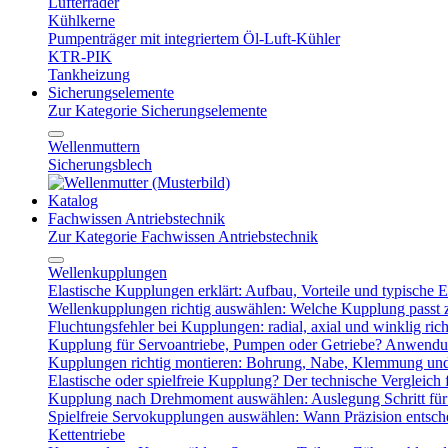
Lüfterräder
Kühlkerne
Pumpenträger mit integriertem Öl-Luft-Kühler
KTR-PIK
Tankheizung
Sicherungselemente
Zur Kategorie Sicherungselemente
Wellenmuttern
Sicherungsblech
Katalog
Fachwissen Antriebstechnik
Zur Kategorie Fachwissen Antriebstechnik
Wellenkupplungen
Elastische Kupplungen erklärt: Aufbau, Vorteile und typische Ei
Wellenkupplungen richtig auswählen: Welche Kupplung passt
Fluchtungsfehler bei Kupplungen: radial, axial und winklig ric
Kupplung für Servoantriebe, Pumpen oder Getriebe? Anwendu
Kupplungen richtig montieren: Bohrung, Nabe, Klemmung und
Elastische oder spielfreie Kupplung? Der technische Vergleich 
Kupplung nach Drehmoment auswählen: Auslegung Schritt für 
Spielfreie Servokupplungen auswählen: Wann Präzision entsche
Kettentriebe