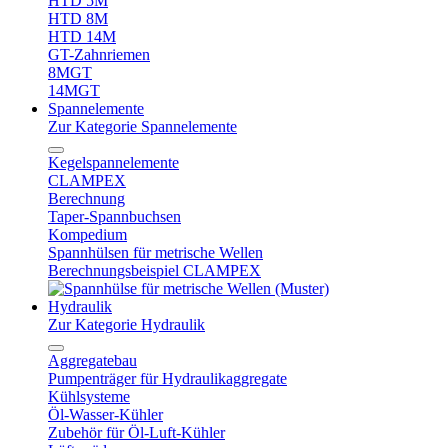
HTD 5M
HTD 8M
HTD 14M
GT-Zahnriemen
8MGT
14MGT
Spannelemente
Zur Kategorie Spannelemente
Kegelspannelemente
CLAMPEX
Berechnung
Taper-Spannbuchsen
Kompedium
Spannhülsen für metrische Wellen
Berechnungsbeispiel CLAMPEX
Hydraulik
Zur Kategorie Hydraulik
Aggregatebau
Pumpenträger für Hydraulikaggregate
Kühlsysteme
Öl-Wasser-Kühler
Zubehör für Öl-Luft-Kühler