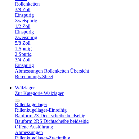
Rollenketten
3/8 Zoll
Einspurig
Zweispurig
1/2 Zoll
Einspurig
Zweispurig
5/8 Zoll
1 Spurig
2 Spurig
3/4 Zoll
Einspurig
Abmessungen Rollenketten Übersicht
Berechnungs-Sheet
Wälzlager
Zur Kategorie Wälzlager
Rillenkugellager
Rillenkugellager-Einreihig
Bauform 2Z Deckscheibe beidseitig
Bauform 2RS Dichtscheibe beidseitig
Offene Ausführung
Abmessungen
Rillenkugellager-Zweireihig