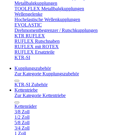
Metallbalgkupplungen
TOOLFLEX Metallbalgkupplungen
Wellengelenke
Hochelastische Wellenkupplungen
EVOLASTIC
Drehmomentbegrenzer / Rutschkupplungen
KTR RUFLEX
RUFLEX Rutschnaben
RUFLEX mit ROTEX
RUFLEX Ersatzteile
KTR-SI
Kupplungszubehör
Zur Kategorie Kupplungszubehör
KTR-SI Zubehör
Kettentriebe
Zur Kategorie Kettentriebe
Kettenräder
3/8 Zoll
1/2 Zoll
5/8 Zoll
3/4 Zoll
1 Zoll