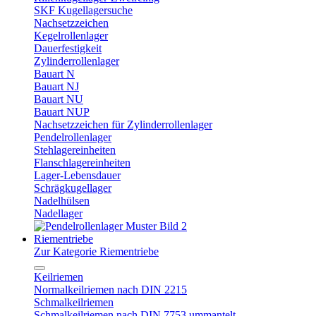
SKF Kugellagersuche
Nachsetzzeichen
Kegelrollenlager
Dauerfestigkeit
Zylinderrollenlager
Bauart N
Bauart NJ
Bauart NU
Bauart NUP
Nachsetzzeichen für Zylinderrollenlager
Pendelrollenlager
Stehlagereinheiten
Flanschlagereinheiten
Lager-Lebensdauer
Schrägkugellager
Nadelhülsen
Nadellager
Riementriebe
Zur Kategorie Riementriebe
Keilriemen
Normalkeilriemen nach DIN 2215
Schmalkeilriemen
Schmalkeilriemen nach DIN 7753 ummantelt