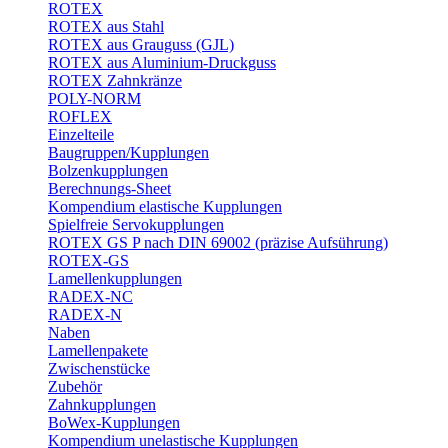
ROTEX
ROTEX aus Stahl
ROTEX aus Grauguss (GJL)
ROTEX aus Aluminium-Druckguss
ROTEX Zahnkränze
POLY-NORM
ROFLEX
Einzelteile
Baugruppen/Kupplungen
Bolzenkupplungen
Berechnungs-Sheet
Kompendium elastische Kupplungen
Spielfreie Servokupplungen
ROTEX GS P nach DIN 69002 (präzise Aufsührung)
ROTEX-GS
Lamellenkupplungen
RADEX-NC
RADEX-N
Naben
Lamellenpakete
Zwischenstücke
Zubehör
Zahnkupplungen
BoWex-Kupplungen
Kompendium unelastische Kupplungen