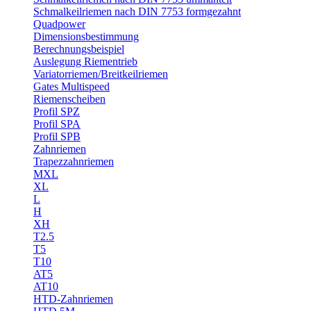
Schmalkeilriemen nach DIN 7753 formgezahnt
Quadpower
Dimensionsbestimmung
Berechnungsbeispiel
Auslegung Riementrieb
Variatorriemen/Breitkeilriemen
Gates Multispeed
Riemenscheiben
Profil SPZ
Profil SPA
Profil SPB
Zahnriemen
Trapezzahnriemen
MXL
XL
L
H
XH
T2.5
T5
T10
AT5
AT10
HTD-Zahnriemen