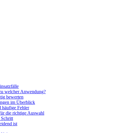
nsatzfälle
 zu welcher Anwendung?
htig bewerten
ngen im Überblick
 häufige Fehler
für die richtige Auswahl
Schritt
idend ist