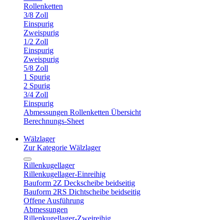
Rollenketten
3/8 Zoll
Einspurig
Zweispurig
1/2 Zoll
Einspurig
Zweispurig
5/8 Zoll
1 Spurig
2 Spurig
3/4 Zoll
Einspurig
Abmessungen Rollenketten Übersicht
Berechnungs-Sheet
Wälzlager
Zur Kategorie Wälzlager
Rillenkugellager
Rillenkugellager-Einreihig
Bauform 2Z Deckscheibe beidseitig
Bauform 2RS Dichtscheibe beidseitig
Offene Ausführung
Abmessungen
Rillenkugellager-Zweireihig