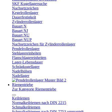
SKF Kugellagersuche
Nachsetzzeichen
Kegelrollenlager
Dauerfestigkeit
Zylinderrollenlager
Bauart N
Bauart NJ
Bauart NU
Bauart NUP
Nachsetzzeichen für Zylinderrollenlager
Pendelrollenlager
Stehlagereinheiten
Flanschlagereinheiten
Lager-Lebensdauer
Schrägkugellager
Nadelhülsen
Nadellager
Riementriebe
Zur Kategorie Riementriebe
Keilriemen
Normalkeilriemen nach DIN 2215
Schmalkeilriemen
Schmalkeilriemen nach DIN 7753 ummantelt