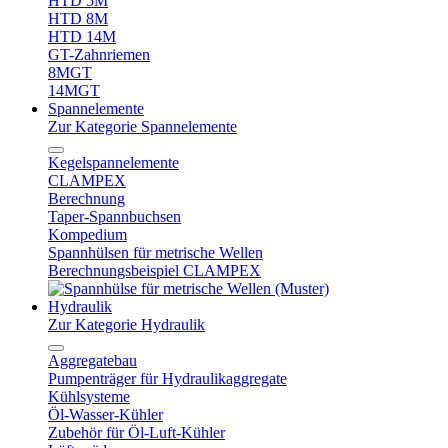
HTD 5M
HTD 8M
HTD 14M
GT-Zahnriemen
8MGT
14MGT
Spannelemente
Zur Kategorie Spannelemente
Kegelspannelemente
CLAMPEX
Berechnung
Taper-Spannbuchsen
Kompedium
Spannhülsen für metrische Wellen
Berechnungsbeispiel CLAMPEX
Hydraulik
Zur Kategorie Hydraulik
Aggregatebau
Pumpenträger für Hydraulikaggregate
Kühlsysteme
Öl-Wasser-Kühler
Zubehör für Öl-Luft-Kühler