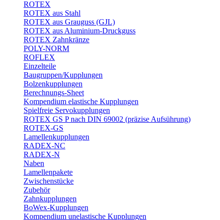
ROTEX
ROTEX aus Stahl
ROTEX aus Grauguss (GJL)
ROTEX aus Aluminium-Druckguss
ROTEX Zahnkränze
POLY-NORM
ROFLEX
Einzelteile
Baugruppen/Kupplungen
Bolzenkupplungen
Berechnungs-Sheet
Kompendium elastische Kupplungen
Spielfreie Servokupplungen
ROTEX GS P nach DIN 69002 (präzise Aufsührung)
ROTEX-GS
Lamellenkupplungen
RADEX-NC
RADEX-N
Naben
Lamellenpakete
Zwischenstücke
Zubehör
Zahnkupplungen
BoWex-Kupplungen
Kompendium unelastische Kupplungen