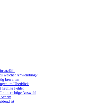
nsatzfälle
 zu welcher Anwendung?
htig bewerten
ngen im Überblick
 häufige Fehler
für die richtige Auswahl
Schritt
idend ist