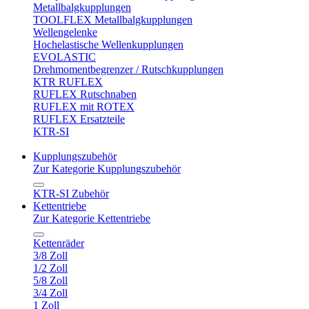
Metallbalgkupplungen
TOOLFLEX Metallbalgkupplungen
Wellengelenke
Hochelastische Wellenkupplungen
EVOLASTIC
Drehmomentbegrenzer / Rutschkupplungen
KTR RUFLEX
RUFLEX Rutschnaben
RUFLEX mit ROTEX
RUFLEX Ersatzteile
KTR-SI
Kupplungszubehör
Zur Kategorie Kupplungszubehör
KTR-SI Zubehör
Kettentriebe
Zur Kategorie Kettentriebe
Kettenräder
3/8 Zoll
1/2 Zoll
5/8 Zoll
3/4 Zoll
1 Zoll