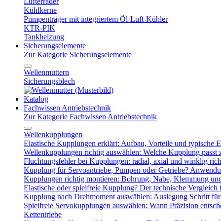
Lüfterräder
Kühlkerne
Pumpenträger mit integriertem Öl-Luft-Kühler
KTR-PIK
Tankheizung
Sicherungselemente
Zur Kategorie Sicherungselemente
Wellenmuttern
Sicherungsblech
Katalog
Fachwissen Antriebstechnik
Zur Kategorie Fachwissen Antriebstechnik
Wellenkupplungen
Elastische Kupplungen erklärt: Aufbau, Vorteile und typische Ei
Wellenkupplungen richtig auswählen: Welche Kupplung passt
Fluchtungsfehler bei Kupplungen: radial, axial und winklig ric
Kupplung für Servoantriebe, Pumpen oder Getriebe? Anwendu
Kupplungen richtig montieren: Bohrung, Nabe, Klemmung und
Elastische oder spielfreie Kupplung? Der technische Vergleich 
Kupplung nach Drehmoment auswählen: Auslegung Schritt für 
Spielfreie Servokupplungen auswählen: Wann Präzision entsche
Kettentriebe