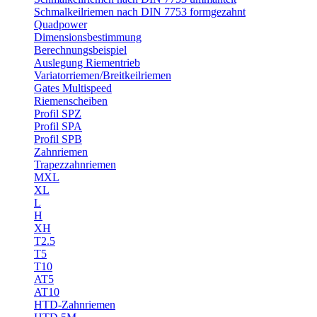
Schmalkeilriemen nach DIN 7753 formgezahnt
Quadpower
Dimensionsbestimmung
Berechnungsbeispiel
Auslegung Riementrieb
Variatorriemen/Breitkeilriemen
Gates Multispeed
Riemenscheiben
Profil SPZ
Profil SPA
Profil SPB
Zahnriemen
Trapezzahnriemen
MXL
XL
L
H
XH
T2.5
T5
T10
AT5
AT10
HTD-Zahnriemen