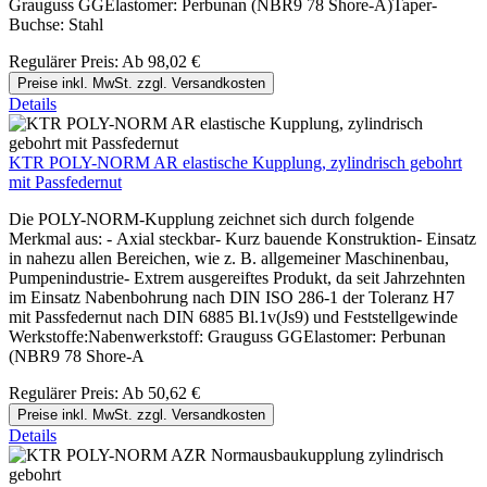
Grauguss GGElastomer: Perbunan (NBR9 78 Shore-A)Taper-
Buchse: Stahl
Regulärer Preis:
Ab
98,02 €
Preise inkl. MwSt. zzgl. Versandkosten
Details
KTR POLY-NORM AR elastische Kupplung, zylindrisch gebohrt
mit Passfedernut
Die POLY-NORM-Kupplung zeichnet sich durch folgende
Merkmal aus: - Axial steckbar- Kurz bauende Konstruktion- Einsatz
in nahezu allen Bereichen, wie z. B. allgemeiner Maschinenbau,
Pumpenindustrie- Extrem ausgereiftes Produkt, da seit Jahrzehnten
im Einsatz Nabenbohrung nach DIN ISO 286-1 der Toleranz H7
mit Passfedernut nach DIN 6885 Bl.1v(Js9) und Feststellgewinde
Werkstoffe:Nabenwerkstoff: Grauguss GGElastomer: Perbunan
(NBR9 78 Shore-A
Regulärer Preis:
Ab
50,62 €
Preise inkl. MwSt. zzgl. Versandkosten
Details