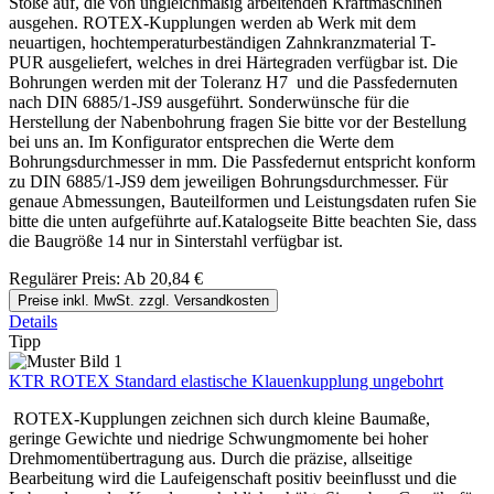
Stöße auf, die von ungleichmäßig arbeitenden Kraftmaschinen
ausgehen. ROTEX-Kupplungen werden ab Werk mit dem
neuartigen, hochtemperaturbeständigen Zahnkranzmaterial T-
PUR ausgeliefert, welches in drei Härtegraden verfügbar ist. Die
Bohrungen werden mit der Toleranz H7 und die Passfedernuten
nach DIN 6885/1-JS9 ausgeführt. Sonderwünsche für die
Herstellung der Nabenbohrung fragen Sie bitte vor der Bestellung
bei uns an. Im Konfigurator entsprechen die Werte dem
Bohrungsdurchmesser in mm. Die Passfedernut entspricht konform
zu DIN 6885/1-JS9 dem jeweiligen Bohrungsdurchmesser. Für
genaue Abmessungen, Bauteilformen und Leistungsdaten rufen Sie
bitte die unten aufgeführte auf.Katalogseite Bitte beachten Sie, dass
die Baugröße 14 nur in Sinterstahl verfügbar ist.
Regulärer Preis:
Ab
20,84 €
Preise inkl. MwSt. zzgl. Versandkosten
Details
Tipp
KTR ROTEX Standard elastische Klauenkupplung ungebohrt
ROTEX-Kupplungen zeichnen sich durch kleine Baumaße,
geringe Gewichte und niedrige Schwungmomente bei hoher
Drehmomentübertragung aus. Durch die präzise, allseitige
Bearbeitung wird die Laufeigenschaft positiv beeinflusst und die