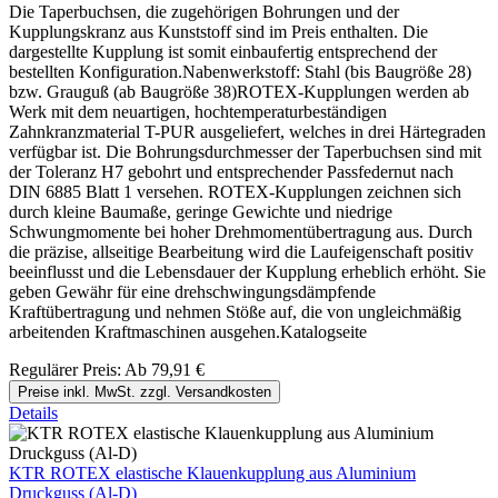
Die Taperbuchsen, die zugehörigen Bohrungen und der
Kupplungskranz aus Kunststoff sind im Preis enthalten. Die
dargestellte Kupplung ist somit einbaufertig entsprechend der
bestellten Konfiguration.Nabenwerkstoff: Stahl (bis Baugröße 28)
bzw. Grauguß (ab Baugröße 38)ROTEX-Kupplungen werden ab
Werk mit dem neuartigen, hochtemperaturbeständigen
Zahnkranzmaterial T-PUR ausgeliefert, welches in drei Härtegraden
verfügbar ist. Die Bohrungsdurchmesser der Taperbuchsen sind mit
der Toleranz H7 gebohrt und entsprechender Passfedernut nach
DIN 6885 Blatt 1 versehen. ROTEX-Kupplungen zeichnen sich
durch kleine Baumaße, geringe Gewichte und niedrige
Schwungmomente bei hoher Drehmomentübertragung aus. Durch
die präzise, allseitige Bearbeitung wird die Laufeigenschaft positiv
beeinflusst und die Lebensdauer der Kupplung erheblich erhöht. Sie
geben Gewähr für eine drehschwingungsdämpfende
Kraftübertragung und nehmen Stöße auf, die von ungleichmäßig
arbeitenden Kraftmaschinen ausgehen.Katalogseite
Regulärer Preis:
Ab
79,91 €
Preise inkl. MwSt. zzgl. Versandkosten
Details
KTR ROTEX elastische Klauenkupplung aus Aluminium
Druckguss (Al-D)