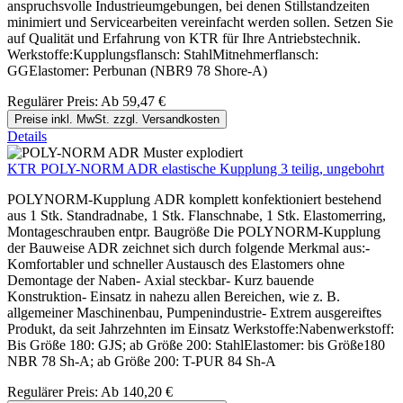
anspruchsvolle Industrieumgebungen, bei denen Stillstandzeiten
minimiert und Servicearbeiten vereinfacht werden sollen. Setzen Sie
auf Qualität und Erfahrung von KTR für Ihre Antriebstechnik.
Werkstoffe:Kupplungsflansch: StahlMitnehmerflansch:
GGElastomer: Perbunan (NBR9 78 Shore-A)
Regulärer Preis:
Ab
59,47 €
Preise inkl. MwSt. zzgl. Versandkosten
Details
KTR POLY-NORM ADR elastische Kupplung 3 teilig, ungebohrt
POLYNORM-Kupplung ADR komplett konfektioniert bestehend
aus 1 Stk. Standradnabe, 1 Stk. Flanschnabe, 1 Stk. Elastomerring,
Montageschrauben entpr. Baugröße Die POLYNORM-Kupplung
der Bauweise ADR zeichnet sich durch folgende Merkmal aus:-
Komfortabler und schneller Austausch des Elastomers ohne
Demontage der Naben- Axial steckbar- Kurz bauende
Konstruktion- Einsatz in nahezu allen Bereichen, wie z. B.
allgemeiner Maschinenbau, Pumpenindustrie- Extrem ausgereiftes
Produkt, da seit Jahrzehnten im Einsatz Werkstoffe:Nabenwerkstoff:
Bis Größe 180: GJS; ab Größe 200: StahlElastomer: bis Größe180
NBR 78 Sh-A; ab Größe 200: T-PUR 84 Sh-A
Regulärer Preis:
Ab
140,20 €