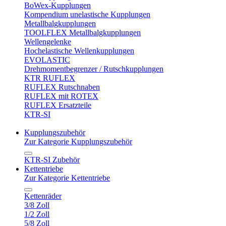
BoWex-Kupplungen
Kompendium unelastische Kupplungen
Metallbalgkupplungen
TOOLFLEX Metallbalgkupplungen
Wellengelenke
Hochelastische Wellenkupplungen
EVOLASTIC
Drehmomentbegrenzer / Rutschkupplungen
KTR RUFLEX
RUFLEX Rutschnaben
RUFLEX mit ROTEX
RUFLEX Ersatzteile
KTR-SI
Kupplungszubehör
Zur Kategorie Kupplungszubehör
KTR-SI Zubehör
Kettentriebe
Zur Kategorie Kettentriebe
Kettenräder
3/8 Zoll
1/2 Zoll
5/8 Zoll