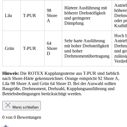
Antrie
Härtere Ausführung mit
98
höher
höherer Drehsteifigkeit
Lila
T-PUR
Shore
Drehm
und geringerer
A
oder pr
Dämpfung
Kraftü
Hoch b
Sehr harte Ausführung
Antrie
64
mit hoher Drehsteifigkeit
Drehm
Grün
T-PUR
Shore
und hoher
und ge
D
Drehmomentübertragung
zulässi
Verdre
Hinweis:
Die ROTEX Kupplungssterne aus T-PUR sind farblich
nach Shore-Härte gekennzeichnet. Orange entspricht 92 Shore A,
Lila 98 Shore A und Grün 64 Shore D. Bei der Auswahl sollten
Baugröße, Drehmoment, Drehzahl, Kupplungsausführung und
Betriebsbedingungen berücksichtigt werden.
Menü schließen
0 von 0 Bewertungen