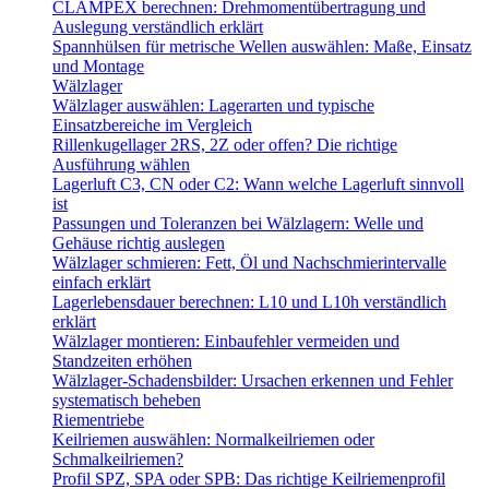
CLAMPEX berechnen: Drehmomentübertragung und
Auslegung verständlich erklärt
Spannhülsen für metrische Wellen auswählen: Maße, Einsatz
und Montage
Wälzlager
Wälzlager auswählen: Lagerarten und typische
Einsatzbereiche im Vergleich
Rillenkugellager 2RS, 2Z oder offen? Die richtige
Ausführung wählen
Lagerluft C3, CN oder C2: Wann welche Lagerluft sinnvoll
ist
Passungen und Toleranzen bei Wälzlagern: Welle und
Gehäuse richtig auslegen
Wälzlager schmieren: Fett, Öl und Nachschmierintervalle
einfach erklärt
Lagerlebensdauer berechnen: L10 und L10h verständlich
erklärt
Wälzlager montieren: Einbaufehler vermeiden und
Standzeiten erhöhen
Wälzlager-Schadensbilder: Ursachen erkennen und Fehler
systematisch beheben
Riementriebe
Keilriemen auswählen: Normalkeilriemen oder
Schmalkeilriemen?
Profil SPZ, SPA oder SPB: Das richtige Keilriemenprofil