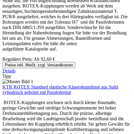
Stöße auf, die von ungleichmäßig arbeitenden Kraftmaschinen
ausgehen. ROTEX-Kupplungen werden ab Werk mit dem
neuartigen, hochtemperaturbeständigen Zahnkranzmaterial T-
PUR® ausgeliefert, welches in drei Härtegraden verfügbar ist. Die
Bohrungen werden mit der Toleranz H7 und die Passfedernuten
nach DIN 6885/1-JS9 ausgeführt. Sonderwünsche für die
Herstellung der Nabenbohrung fragen Sie bitte vor der Bestellung
bei uns an. Für genaue Abmessungen, Bauteilformen und
Leistungsdaten rufen Sie bitte die unten
aufgeführte Katalogseite auf.
Regulärer Preis:
Ab
92,60 €
Preise inkl. MwSt. zzgl. Versandkosten
Details
Tipp
KTR ROTEX Standard elastische Klauenkupplung aus Stahl
zylindrisch gebohrt mit Passfedernut
ROTEX-Kupplungen zeichnen sich durch kleine Baumaße,
geringe Gewichte und niedrige Schwungmomente bei hoher
Drehmomentübertragung aus. Durch die präzise, allseitige
Bearbeitung wird die Laufeigenschaft positiv beeinflusst und die
Lebensdauer der Kupplung erheblich erhöht. Sie geben Gewähr für
eine drehschwingungsdämpfende Kraftübertragung und nehmen