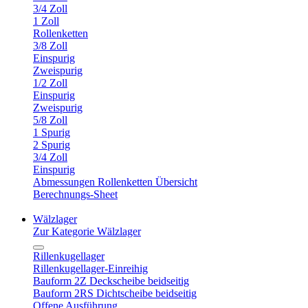
3/4 Zoll
1 Zoll
Rollenketten
3/8 Zoll
Einspurig
Zweispurig
1/2 Zoll
Einspurig
Zweispurig
5/8 Zoll
1 Spurig
2 Spurig
3/4 Zoll
Einspurig
Abmessungen Rollenketten Übersicht
Berechnungs-Sheet
Wälzlager
Zur Kategorie Wälzlager
Rillenkugellager
Rillenkugellager-Einreihig
Bauform 2Z Deckscheibe beidseitig
Bauform 2RS Dichtscheibe beidseitig
Offene Ausführung