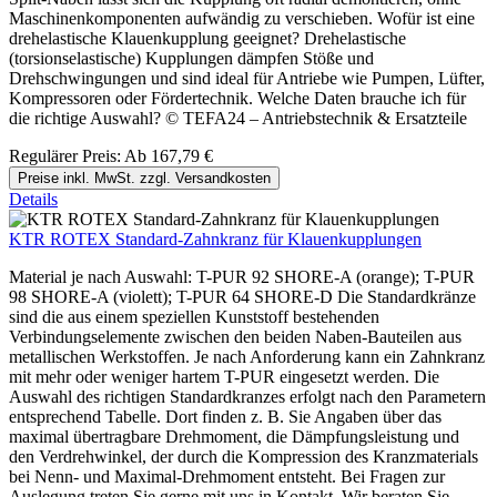
Maschinenkomponenten aufwändig zu verschieben. Wofür ist eine
drehelastische Klauenkupplung geeignet? Drehelastische
(torsionselastische) Kupplungen dämpfen Stöße und
Drehschwingungen und sind ideal für Antriebe wie Pumpen, Lüfter,
Kompressoren oder Fördertechnik. Welche Daten brauche ich für
die richtige Auswahl? © TEFA24 – Antriebstechnik & Ersatzteile
Regulärer Preis:
Ab
167,79 €
Preise inkl. MwSt. zzgl. Versandkosten
Details
KTR ROTEX Standard-Zahnkranz für Klauenkupplungen
Material je nach Auswahl: T-PUR 92 SHORE-A (orange); T-PUR
98 SHORE-A (violett); T-PUR 64 SHORE-D Die Standardkränze
sind die aus einem speziellen Kunststoff bestehenden
Verbindungselemente zwischen den beiden Naben-Bauteilen aus
metallischen Werkstoffen. Je nach Anforderung kann ein Zahnkranz
mit mehr oder weniger hartem T-PUR eingesetzt werden. Die
Auswahl des richtigen Standardkranzes erfolgt nach den Parametern
entsprechend Tabelle. Dort finden z. B. Sie Angaben über das
maximal übertragbare Drehmoment, die Dämpfungsleistung und
den Verdrehwinkel, der durch die Kompression des Kranzmaterials
bei Nenn- und Maximal-Drehmoment entsteht. Bei Fragen zur
Auslegung treten Sie gerne mit uns in Kontakt. Wir beraten Sie