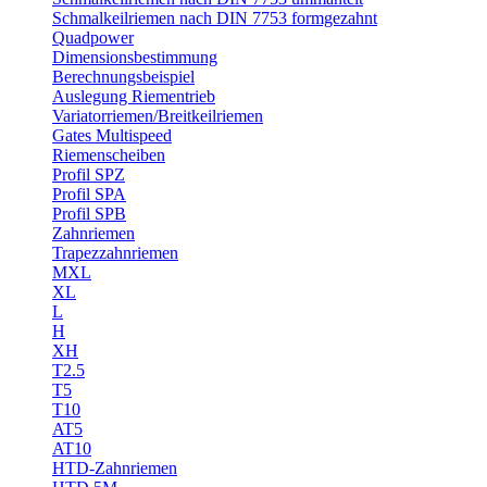
Schmalkeilriemen nach DIN 7753 formgezahnt
Quadpower
Dimensionsbestimmung
Berechnungsbeispiel
Auslegung Riementrieb
Variatorriemen/Breitkeilriemen
Gates Multispeed
Riemenscheiben
Profil SPZ
Profil SPA
Profil SPB
Zahnriemen
Trapezzahnriemen
MXL
XL
L
H
XH
T2.5
T5
T10
AT5
AT10
HTD-Zahnriemen