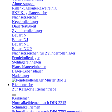
Abmessungen
Rillenkugellager-Zweireihig
SKF Kugellagersuche
Nachsetzzeichen
Kegelrollenlager
Dauerfestigkeit
Zylinderrollenlager
Bauart N
Bauart NJ
Bauart NU
Bauart NUP
Nachsetzzeichen für Zylinderrollenlager
Pendelrollenlager
Stehlagereinheiten
Flanschlagereinheiten
Lager-Lebensdauer
Nadellager
Riementriebe
Zur Kategorie Riementriebe
Keilriemen
Normalkeilriemen nach DIN 2215
Schmalkeilriemen
Schmalkeilriemen nach DIN 7753 ummantelt