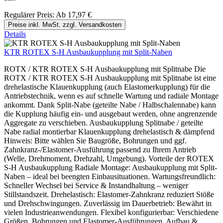
Regulärer Preis:
Ab
17,97 €
Preise inkl. MwSt. zzgl. Versandkosten
Details
KTR ROTEX S-H Ausbaukupplung mit Split-Naben
ROTX / KTR ROTEX S-H Ausbaukupplung mit Splitnabe Die
ROTX / KTR ROTEX S-H Ausbaukupplung mit Splitnabe ist eine
drehelastische Klauenkupplung (auch Elastomerkupplung) für die
Antriebstechnik, wenn es auf schnelle Wartung und radiale Montage
ankommt. Dank Split-Nabe (geteilte Nabe / Halbschalennabe) kann
die Kupplung häufig ein- und ausgebaut werden, ohne angrenzende
Aggregate zu verschieben. Ausbaukupplung Splitnabe / geteilte
Nabe radial montierbar Klauenkupplung drehelastisch & dämpfend
Hinweis: Bitte wählen Sie Baugröße, Bohrungen und ggf.
Zahnkranz-/Elastomer-Ausführung passend zu Ihrem Antrieb
(Welle, Drehmoment, Drehzahl, Umgebung). Vorteile der ROTEX
S-H Ausbaukupplung Radiale Montage: Ausbaukupplung mit Split-
Naben – ideal bei beengten Einbausituationen. Wartungsfreundlich:
Schneller Wechsel bei Service & Instandhaltung – weniger
Stillstandszeit. Drehelastisch: Elastomer-Zahnkranz reduziert Stöße
und Drehschwingungen. Zuverlässig im Dauerbetrieb: Bewährt in
vielen Industrieanwendungen. Flexibel konfigurierbar: Verschiedene
Größen, Bohrungen und Elastomer-Ausführungen. Aufbau &