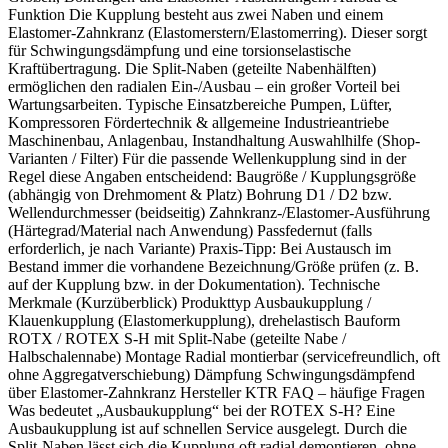
Funktion Die Kupplung besteht aus zwei Naben und einem
Elastomer-Zahnkranz (Elastomerstern/Elastomerring). Dieser sorgt
für Schwingungsdämpfung und eine torsionselastische
Kraftübertragung. Die Split-Naben (geteilte Nabenhälften)
ermöglichen den radialen Ein-/Ausbau – ein großer Vorteil bei
Wartungsarbeiten. Typische Einsatzbereiche Pumpen, Lüfter,
Kompressoren Fördertechnik & allgemeine Industrieantriebe
Maschinenbau, Anlagenbau, Instandhaltung Auswahlhilfe (Shop-
Varianten / Filter) Für die passende Wellenkupplung sind in der
Regel diese Angaben entscheidend: Baugröße / Kupplungsgröße
(abhängig von Drehmoment & Platz) Bohrung D1 / D2 bzw.
Wellendurchmesser (beidseitig) Zahnkranz-/Elastomer-Ausführung
(Härtegrad/Material nach Anwendung) Passfedernut (falls
erforderlich, je nach Variante) Praxis-Tipp: Bei Austausch im
Bestand immer die vorhandene Bezeichnung/Größe prüfen (z. B.
auf der Kupplung bzw. in der Dokumentation). Technische
Merkmale (Kurzüberblick) Produkttyp Ausbaukupplung /
Klauenkupplung (Elastomerkupplung), drehelastisch Bauform
ROTX / ROTEX S-H mit Split-Nabe (geteilte Nabe /
Halbschalennabe) Montage Radial montierbar (servicefreundlich, oft
ohne Aggregatverschiebung) Dämpfung Schwingungsdämpfend
über Elastomer-Zahnkranz Hersteller KTR FAQ – häufige Fragen
Was bedeutet „Ausbaukupplung“ bei der ROTEX S-H? Eine
Ausbaukupplung ist auf schnellen Service ausgelegt. Durch die
Split-Naben lässt sich die Kupplung oft radial demontieren, ohne