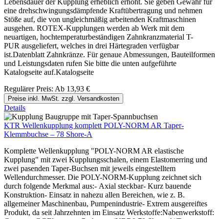
Lebensdauer der Kupplung erheblich erhöht. Sie geben Gewähr für
eine drehschwingungsdämpfende Kraftübertragung und nehmen
Stöße auf, die von ungleichmäßig arbeitenden Kraftmaschinen
ausgehen. ROTEX-Kupplungen werden ab Werk mit dem
neuartigen, hochtemperaturbeständigen Zahnkranzmaterial T-
PUR ausgeliefert, welches in drei Härtegraden verfügbar
ist.Datenblatt Zahnkränze. Für genaue Abmessungen, Bauteilformen
und Leistungsdaten rufen Sie bitte die unten aufgeführte
Katalogseite auf.Katalogseite
Regulärer Preis:
Ab
13,93 €
Preise inkl. MwSt. zzgl. Versandkosten
Details
KTR Wellenkupplung komplett POLY-NORM AR Taper-
Klemmbuchse – 78 Shore-A
Komplette Wellenkupplung "POLY-NORM AR elastische
Kupplung" mit zwei Kupplungsschalen, einem Elastomerring und
zwei pasenden Taper-Buchsen mit jeweils eingestelltem
Wellendurchmesser. Die POLY-NORM-Kupplung zeichnet sich
durch folgende Merkmal aus:- Axial steckbar- Kurz bauende
Konstruktion- Einsatz in nahezu allen Bereichen, wie z. B.
allgemeiner Maschinenbau, Pumpenindustrie- Extrem ausgereiftes
Produkt, da seit Jahrzehnten im Einsatz Werkstoffe:Nabenwerkstoff: