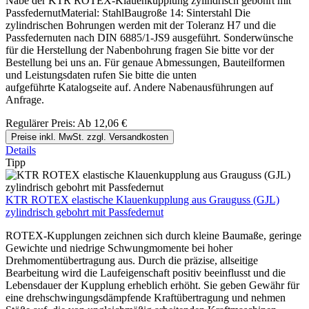
Nabe der KTR ROTEX-Klauenkupplung zylindrisch gebohrt mit
PassfedernutMaterial: StahlBaugroße 14: Sinterstahl Die
zylindrischen Bohrungen werden mit der Toleranz H7 und die
Passfedernuten nach DIN 6885/1-JS9 ausgeführt. Sonderwünsche
für die Herstellung der Nabenbohrung fragen Sie bitte vor der
Bestellung bei uns an. Für genaue Abmessungen, Bauteilformen
und Leistungsdaten rufen Sie bitte die unten
aufgeführte Katalogseite auf. Andere Nabenausführungen auf
Anfrage.
Regulärer Preis:
Ab
12,06 €
Preise inkl. MwSt. zzgl. Versandkosten
Details
Tipp
KTR ROTEX elastische Klauenkupplung aus Grauguss (GJL)
zylindrisch gebohrt mit Passfedernut
ROTEX-Kupplungen zeichnen sich durch kleine Baumaße, geringe
Gewichte und niedrige Schwungmomente bei hoher
Drehmomentübertragung aus. Durch die präzise, allseitige
Bearbeitung wird die Laufeigenschaft positiv beeinflusst und die
Lebensdauer der Kupplung erheblich erhöht. Sie geben Gewähr für
eine drehschwingungsdämpfende Kraftübertragung und nehmen