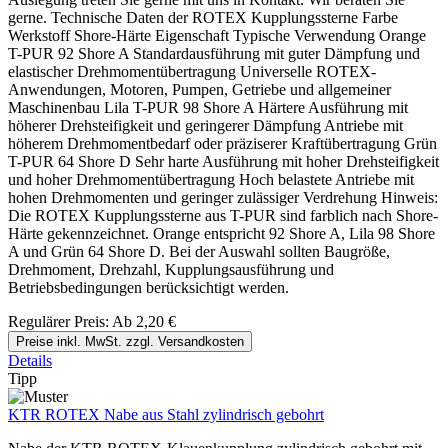
gerne. Technische Daten der ROTEX Kupplungssterne Farbe
Werkstoff Shore-Härte Eigenschaft Typische Verwendung Orange
T-PUR 92 Shore A Standardausführung mit guter Dämpfung und
elastischer Drehmomentübertragung Universelle ROTEX-
Anwendungen, Motoren, Pumpen, Getriebe und allgemeiner
Maschinenbau Lila T-PUR 98 Shore A Härtere Ausführung mit
höherer Drehsteifigkeit und geringerer Dämpfung Antriebe mit
höherem Drehmomentbedarf oder präziserer Kraftübertragung Grün
T-PUR 64 Shore D Sehr harte Ausführung mit hoher Drehsteifigkeit
und hoher Drehmomentübertragung Hoch belastete Antriebe mit
hohen Drehmomenten und geringer zulässiger Verdrehung Hinweis:
Die ROTEX Kupplungssterne aus T-PUR sind farblich nach Shore-
Härte gekennzeichnet. Orange entspricht 92 Shore A, Lila 98 Shore
A und Grün 64 Shore D. Bei der Auswahl sollten Baugröße,
Drehmoment, Drehzahl, Kupplungsausführung und
Betriebsbedingungen berücksichtigt werden.
Regulärer Preis:
Ab
2,20 €
Preise inkl. MwSt. zzgl. Versandkosten
Details
Tipp
KTR ROTEX Nabe aus Stahl zylindrisch gebohrt