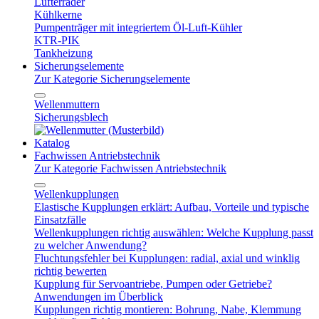
Lüfterräder
Kühlkerne
Pumpenträger mit integriertem Öl-Luft-Kühler
KTR-PIK
Tankheizung
Sicherungselemente
Zur Kategorie Sicherungselemente
Wellenmuttern
Sicherungsblech
Katalog
Fachwissen Antriebstechnik
Zur Kategorie Fachwissen Antriebstechnik
Wellenkupplungen
Elastische Kupplungen erklärt: Aufbau, Vorteile und typische
Einsatzfälle
Wellenkupplungen richtig auswählen: Welche Kupplung passt
zu welcher Anwendung?
Fluchtungsfehler bei Kupplungen: radial, axial und winklig
richtig bewerten
Kupplung für Servoantriebe, Pumpen oder Getriebe?
Anwendungen im Überblick
Kupplungen richtig montieren: Bohrung, Nabe, Klemmung