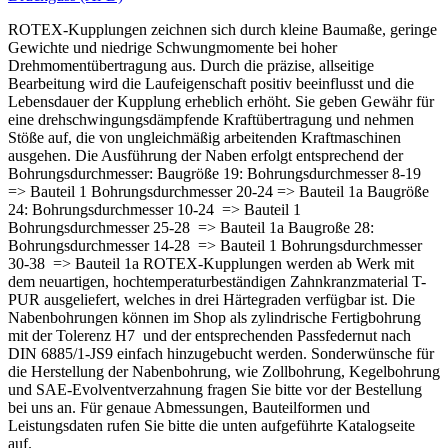
ROTEX-Kupplungen zeichnen sich durch kleine Baumaße, geringe
Gewichte und niedrige Schwungmomente bei hoher
Drehmomentübertragung aus. Durch die präzise, allseitige
Bearbeitung wird die Laufeigenschaft positiv beeinflusst und die
Lebensdauer der Kupplung erheblich erhöht. Sie geben Gewähr für
eine drehschwingungsdämpfende Kraftübertragung und nehmen
Stöße auf, die von ungleichmäßig arbeitenden Kraftmaschinen
ausgehen. Die Ausführung der Naben erfolgt entsprechend der
Bohrungsdurchmesser: Baugröße 19: Bohrungsdurchmesser 8-19
=> Bauteil 1 Bohrungsdurchmesser 20-24 => Bauteil 1a Baugröße
24: Bohrungsdurchmesser 10-24 => Bauteil 1
Bohrungsdurchmesser 25-28 => Bauteil 1a Baugroße 28:
Bohrungsdurchmesser 14-28 => Bauteil 1 Bohrungsdurchmesser
30-38 => Bauteil 1a ROTEX-Kupplungen werden ab Werk mit
dem neuartigen, hochtemperaturbeständigen Zahnkranzmaterial T-
PUR ausgeliefert, welches in drei Härtegraden verfügbar ist. Die
Nabenbohrungen können im Shop als zylindrische Fertigbohrung
mit der Tolerenz H7 und der entsprechenden Passfedernut nach
DIN 6885/1-JS9 einfach hinzugebucht werden. Sonderwünsche für
die Herstellung der Nabenbohrung, wie Zollbohrung, Kegelbohrung
und SAE-Evolventverzahnung fragen Sie bitte vor der Bestellung
bei uns an. Für genaue Abmessungen, Bauteilformen und
Leistungsdaten rufen Sie bitte die unten aufgeführte Katalogseite
auf.