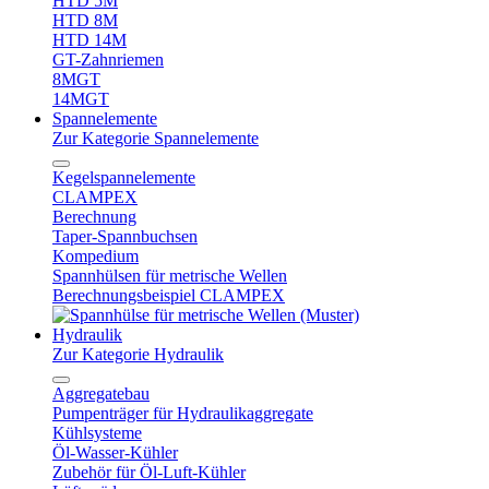
HTD 5M
HTD 8M
HTD 14M
GT-Zahnriemen
8MGT
14MGT
Spannelemente
Zur Kategorie Spannelemente
Kegelspannelemente
CLAMPEX
Berechnung
Taper-Spannbuchsen
Kompedium
Spannhülsen für metrische Wellen
Berechnungsbeispiel CLAMPEX
Hydraulik
Zur Kategorie Hydraulik
Aggregatebau
Pumpenträger für Hydraulikaggregate
Kühlsysteme
Öl-Wasser-Kühler
Zubehör für Öl-Luft-Kühler