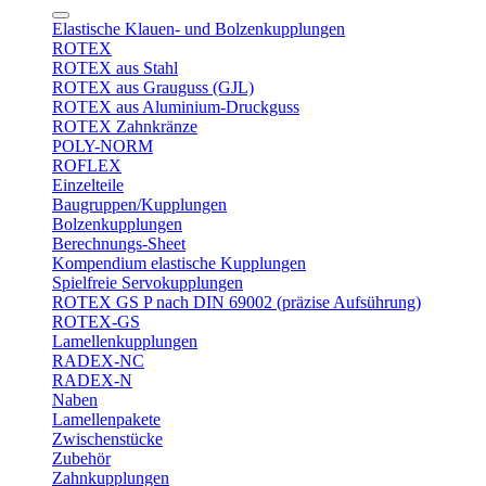
Elastische Klauen- und Bolzenkupplungen
ROTEX
ROTEX aus Stahl
ROTEX aus Grauguss (GJL)
ROTEX aus Aluminium-Druckguss
ROTEX Zahnkränze
POLY-NORM
ROFLEX
Einzelteile
Baugruppen/Kupplungen
Bolzenkupplungen
Berechnungs-Sheet
Kompendium elastische Kupplungen
Spielfreie Servokupplungen
ROTEX GS P nach DIN 69002 (präzise Aufsührung)
ROTEX-GS
Lamellenkupplungen
RADEX-NC
RADEX-N
Naben
Lamellenpakete
Zwischenstücke
Zubehör
Zahnkupplungen