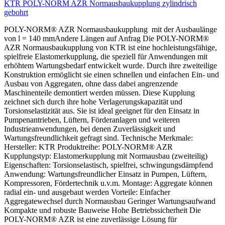
KTR POLY-NORM AZR Normausbaukupplung zylindrisch
gebohrt
POLY-NORM® AZR Normausbaukupplung mit der Ausbaulänge
von l = 140 mmAndere Längen auf Anfrag Die POLY-NORM®
AZR Normausbaukupplung von KTR ist eine hochleistungsfähige,
spielfreie Elastomerkupplung, die speziell für Anwendungen mit
erhöhtem Wartungsbedarf entwickelt wurde. Durch ihre zweiteilige
Konstruktion ermöglicht sie einen schnellen und einfachen Ein- und
Ausbau von Aggregaten, ohne dass dabei angrenzende
Maschinenteile demontiert werden müssen. Diese Kupplung
zeichnet sich durch ihre hohe Verlagerungskapazität und
Torsionselastizität aus. Sie ist ideal geeignet für den Einsatz in
Pumpenantrieben, Lüftern, Förderanlagen und weiteren
Industrieanwendungen, bei denen Zuverlässigkeit und
Wartungsfreundlichkeit gefragt sind. Technische Merkmale:
Hersteller: KTR Produktreihe: POLY-NORM® AZR
Kupplungstyp: Elastomerkupplung mit Normausbau (zweiteilig)
Eigenschaften: Torsionselastisch, spielfrei, schwingungsdämpfend
Anwendung: Wartungsfreundlicher Einsatz in Pumpen, Lüftern,
Kompressoren, Fördertechnik u.v.m. Montage: Aggregate können
radial ein- und ausgebaut werden Vorteile: Einfacher
Aggregatewechsel durch Normausbau Geringer Wartungsaufwand
Kompakte und robuste Bauweise Hohe Betriebssicherheit Die
POLY-NORM® AZR ist eine zuverlässige Lösung für