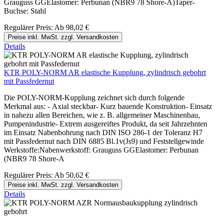
Grauguss GGElastomer: Perbunan (NBR9 78 Shore-A)Taper-
Buchse: Stahl
Regulärer Preis:
Ab
98,02 €
Preise inkl. MwSt. zzgl. Versandkosten
Details
KTR POLY-NORM AR elastische Kupplung, zylindrisch gebohrt
mit Passfedernut
Die POLY-NORM-Kupplung zeichnet sich durch folgende
Merkmal aus: - Axial steckbar- Kurz bauende Konstruktion- Einsatz
in nahezu allen Bereichen, wie z. B. allgemeiner Maschinenbau,
Pumpenindustrie- Extrem ausgereiftes Produkt, da seit Jahrzehnten
im Einsatz Nabenbohrung nach DIN ISO 286-1 der Toleranz H7
mit Passfedernut nach DIN 6885 Bl.1v(Js9) und Feststellgewinde
Werkstoffe:Nabenwerkstoff: Grauguss GGElastomer: Perbunan
(NBR9 78 Shore-A
Regulärer Preis:
Ab
50,62 €
Preise inkl. MwSt. zzgl. Versandkosten
Details