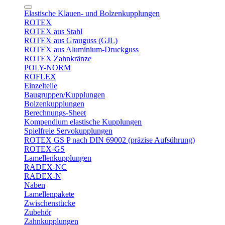
Elastische Klauen- und Bolzenkupplungen
ROTEX
ROTEX aus Stahl
ROTEX aus Grauguss (GJL)
ROTEX aus Aluminium-Druckguss
ROTEX Zahnkränze
POLY-NORM
ROFLEX
Einzelteile
Baugruppen/Kupplungen
Bolzenkupplungen
Berechnungs-Sheet
Kompendium elastische Kupplungen
Spielfreie Servokupplungen
ROTEX GS P nach DIN 69002 (präzise Aufsührung)
ROTEX-GS
Lamellenkupplungen
RADEX-NC
RADEX-N
Naben
Lamellenpakete
Zwischenstücke
Zubehör
Zahnkupplungen