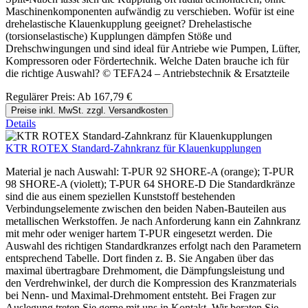
Maschinenkomponenten aufwändig zu verschieben. Wofür ist eine
drehelastische Klauenkupplung geeignet? Drehelastische
(torsionselastische) Kupplungen dämpfen Stöße und
Drehschwingungen und sind ideal für Antriebe wie Pumpen, Lüfter,
Kompressoren oder Fördertechnik. Welche Daten brauche ich für
die richtige Auswahl? © TEFA24 – Antriebstechnik & Ersatzteile
Regulärer Preis:
Ab
167,79 €
Preise inkl. MwSt. zzgl. Versandkosten
Details
KTR ROTEX Standard-Zahnkranz für Klauenkupplungen
Material je nach Auswahl: T-PUR 92 SHORE-A (orange); T-PUR
98 SHORE-A (violett); T-PUR 64 SHORE-D Die Standardkränze
sind die aus einem speziellen Kunststoff bestehenden
Verbindungselemente zwischen den beiden Naben-Bauteilen aus
metallischen Werkstoffen. Je nach Anforderung kann ein Zahnkranz
mit mehr oder weniger hartem T-PUR eingesetzt werden. Die
Auswahl des richtigen Standardkranzes erfolgt nach den Parametern
entsprechend Tabelle. Dort finden z. B. Sie Angaben über das
maximal übertragbare Drehmoment, die Dämpfungsleistung und
den Verdrehwinkel, der durch die Kompression des Kranzmaterials
bei Nenn- und Maximal-Drehmoment entsteht. Bei Fragen zur
Auslegung treten Sie gerne mit uns in Kontakt. Wir beraten Sie