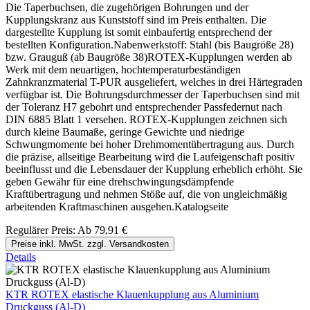
Die Taperbuchsen, die zugehörigen Bohrungen und der
Kupplungskranz aus Kunststoff sind im Preis enthalten. Die
dargestellte Kupplung ist somit einbaufertig entsprechend der
bestellten Konfiguration.Nabenwerkstoff: Stahl (bis Baugröße 28)
bzw. Grauguß (ab Baugröße 38)ROTEX-Kupplungen werden ab
Werk mit dem neuartigen, hochtemperaturbeständigen
Zahnkranzmaterial T-PUR ausgeliefert, welches in drei Härtegraden
verfügbar ist. Die Bohrungsdurchmesser der Taperbuchsen sind mit
der Toleranz H7 gebohrt und entsprechender Passfedernut nach
DIN 6885 Blatt 1 versehen. ROTEX-Kupplungen zeichnen sich
durch kleine Baumaße, geringe Gewichte und niedrige
Schwungmomente bei hoher Drehmomentübertragung aus. Durch
die präzise, allseitige Bearbeitung wird die Laufeigenschaft positiv
beeinflusst und die Lebensdauer der Kupplung erheblich erhöht. Sie
geben Gewähr für eine drehschwingungsdämpfende
Kraftübertragung und nehmen Stöße auf, die von ungleichmäßig
arbeitenden Kraftmaschinen ausgehen.Katalogseite
Regulärer Preis:
Ab
79,91 €
Preise inkl. MwSt. zzgl. Versandkosten
Details
KTR ROTEX elastische Klauenkupplung aus Aluminium
Druckguss (Al-D)