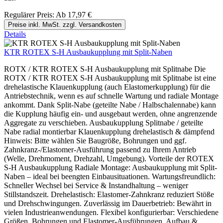
Regulärer Preis:
Ab
17,97 €
Preise inkl. MwSt. zzgl. Versandkosten
Details
KTR ROTEX S-H Ausbaukupplung mit Split-Naben
ROTX / KTR ROTEX S-H Ausbaukupplung mit Splitnabe Die
ROTX / KTR ROTEX S-H Ausbaukupplung mit Splitnabe ist eine
drehelastische Klauenkupplung (auch Elastomerkupplung) für die
Antriebstechnik, wenn es auf schnelle Wartung und radiale Montage
ankommt. Dank Split-Nabe (geteilte Nabe / Halbschalennabe) kann
die Kupplung häufig ein- und ausgebaut werden, ohne angrenzende
Aggregate zu verschieben. Ausbaukupplung Splitnabe / geteilte
Nabe radial montierbar Klauenkupplung drehelastisch & dämpfend
Hinweis: Bitte wählen Sie Baugröße, Bohrungen und ggf.
Zahnkranz-/Elastomer-Ausführung passend zu Ihrem Antrieb
(Welle, Drehmoment, Drehzahl, Umgebung). Vorteile der ROTEX
S-H Ausbaukupplung Radiale Montage: Ausbaukupplung mit Split-
Naben – ideal bei beengten Einbausituationen. Wartungsfreundlich:
Schneller Wechsel bei Service & Instandhaltung – weniger
Stillstandszeit. Drehelastisch: Elastomer-Zahnkranz reduziert Stöße
und Drehschwingungen. Zuverlässig im Dauerbetrieb: Bewährt in
vielen Industrieanwendungen. Flexibel konfigurierbar: Verschiedene
Größen, Bohrungen und Elastomer-Ausführungen. Aufbau &