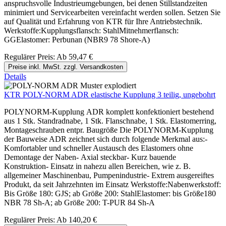
anspruchsvolle Industrieumgebungen, bei denen Stillstandzeiten
minimiert und Servicearbeiten vereinfacht werden sollen. Setzen Sie
auf Qualität und Erfahrung von KTR für Ihre Antriebstechnik.
Werkstoffe:Kupplungsflansch: StahlMitnehmerflansch:
GGElastomer: Perbunan (NBR9 78 Shore-A)
Regulärer Preis:
Ab
59,47 €
Preise inkl. MwSt. zzgl. Versandkosten
Details
KTR POLY-NORM ADR elastische Kupplung 3 teilig, ungebohrt
POLYNORM-Kupplung ADR komplett konfektioniert bestehend
aus 1 Stk. Standradnabe, 1 Stk. Flanschnabe, 1 Stk. Elastomerring,
Montageschrauben entpr. Baugröße Die POLYNORM-Kupplung
der Bauweise ADR zeichnet sich durch folgende Merkmal aus:-
Komfortabler und schneller Austausch des Elastomers ohne
Demontage der Naben- Axial steckbar- Kurz bauende
Konstruktion- Einsatz in nahezu allen Bereichen, wie z. B.
allgemeiner Maschinenbau, Pumpenindustrie- Extrem ausgereiftes
Produkt, da seit Jahrzehnten im Einsatz Werkstoffe:Nabenwerkstoff:
Bis Größe 180: GJS; ab Größe 200: StahlElastomer: bis Größe180
NBR 78 Sh-A; ab Größe 200: T-PUR 84 Sh-A
Regulärer Preis:
Ab
140,20 €