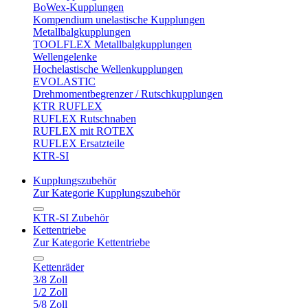
BoWex-Kupplungen
Kompendium unelastische Kupplungen
Metallbalgkupplungen
TOOLFLEX Metallbalgkupplungen
Wellengelenke
Hochelastische Wellenkupplungen
EVOLASTIC
Drehmomentbegrenzer / Rutschkupplungen
KTR RUFLEX
RUFLEX Rutschnaben
RUFLEX mit ROTEX
RUFLEX Ersatzteile
KTR-SI
Kupplungszubehör
Zur Kategorie Kupplungszubehör
KTR-SI Zubehör
Kettentriebe
Zur Kategorie Kettentriebe
Kettenräder
3/8 Zoll
1/2 Zoll
5/8 Zoll