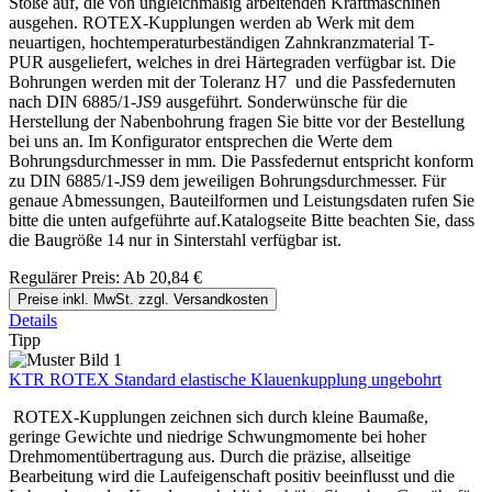
Stöße auf, die von ungleichmäßig arbeitenden Kraftmaschinen
ausgehen. ROTEX-Kupplungen werden ab Werk mit dem
neuartigen, hochtemperaturbeständigen Zahnkranzmaterial T-
PUR ausgeliefert, welches in drei Härtegraden verfügbar ist. Die
Bohrungen werden mit der Toleranz H7 und die Passfedernuten
nach DIN 6885/1-JS9 ausgeführt. Sonderwünsche für die
Herstellung der Nabenbohrung fragen Sie bitte vor der Bestellung
bei uns an. Im Konfigurator entsprechen die Werte dem
Bohrungsdurchmesser in mm. Die Passfedernut entspricht konform
zu DIN 6885/1-JS9 dem jeweiligen Bohrungsdurchmesser. Für
genaue Abmessungen, Bauteilformen und Leistungsdaten rufen Sie
bitte die unten aufgeführte auf.Katalogseite Bitte beachten Sie, dass
die Baugröße 14 nur in Sinterstahl verfügbar ist.
Regulärer Preis:
Ab
20,84 €
Preise inkl. MwSt. zzgl. Versandkosten
Details
Tipp
KTR ROTEX Standard elastische Klauenkupplung ungebohrt
ROTEX-Kupplungen zeichnen sich durch kleine Baumaße,
geringe Gewichte und niedrige Schwungmomente bei hoher
Drehmomentübertragung aus. Durch die präzise, allseitige
Bearbeitung wird die Laufeigenschaft positiv beeinflusst und die