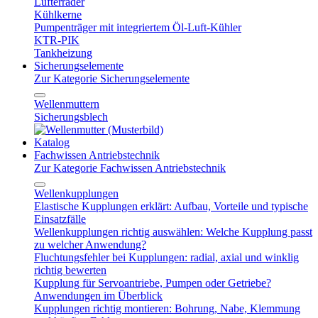
Lüfterräder
Kühlkerne
Pumpenträger mit integriertem Öl-Luft-Kühler
KTR-PIK
Tankheizung
Sicherungselemente
Zur Kategorie Sicherungselemente
Wellenmuttern
Sicherungsblech
Katalog
Fachwissen Antriebstechnik
Zur Kategorie Fachwissen Antriebstechnik
Wellenkupplungen
Elastische Kupplungen erklärt: Aufbau, Vorteile und typische
Einsatzfälle
Wellenkupplungen richtig auswählen: Welche Kupplung passt
zu welcher Anwendung?
Fluchtungsfehler bei Kupplungen: radial, axial und winklig
richtig bewerten
Kupplung für Servoantriebe, Pumpen oder Getriebe?
Anwendungen im Überblick
Kupplungen richtig montieren: Bohrung, Nabe, Klemmung