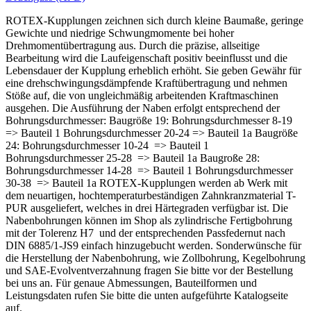
ROTEX-Kupplungen zeichnen sich durch kleine Baumaße, geringe
Gewichte und niedrige Schwungmomente bei hoher
Drehmomentübertragung aus. Durch die präzise, allseitige
Bearbeitung wird die Laufeigenschaft positiv beeinflusst und die
Lebensdauer der Kupplung erheblich erhöht. Sie geben Gewähr für
eine drehschwingungsdämpfende Kraftübertragung und nehmen
Stöße auf, die von ungleichmäßig arbeitenden Kraftmaschinen
ausgehen. Die Ausführung der Naben erfolgt entsprechend der
Bohrungsdurchmesser: Baugröße 19: Bohrungsdurchmesser 8-19
=> Bauteil 1 Bohrungsdurchmesser 20-24 => Bauteil 1a Baugröße
24: Bohrungsdurchmesser 10-24 => Bauteil 1
Bohrungsdurchmesser 25-28 => Bauteil 1a Baugroße 28:
Bohrungsdurchmesser 14-28 => Bauteil 1 Bohrungsdurchmesser
30-38 => Bauteil 1a ROTEX-Kupplungen werden ab Werk mit
dem neuartigen, hochtemperaturbeständigen Zahnkranzmaterial T-
PUR ausgeliefert, welches in drei Härtegraden verfügbar ist. Die
Nabenbohrungen können im Shop als zylindrische Fertigbohrung
mit der Tolerenz H7 und der entsprechenden Passfedernut nach
DIN 6885/1-JS9 einfach hinzugebucht werden. Sonderwünsche für
die Herstellung der Nabenbohrung, wie Zollbohrung, Kegelbohrung
und SAE-Evolventverzahnung fragen Sie bitte vor der Bestellung
bei uns an. Für genaue Abmessungen, Bauteilformen und
Leistungsdaten rufen Sie bitte die unten aufgeführte Katalogseite
auf.