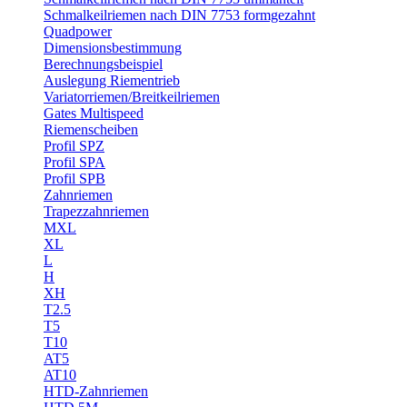
Schmalkeilriemen nach DIN 7753 formgezahnt
Quadpower
Dimensionsbestimmung
Berechnungsbeispiel
Auslegung Riementrieb
Variatorriemen/Breitkeilriemen
Gates Multispeed
Riemenscheiben
Profil SPZ
Profil SPA
Profil SPB
Zahnriemen
Trapezzahnriemen
MXL
XL
L
H
XH
T2.5
T5
T10
AT5
AT10
HTD-Zahnriemen