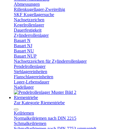
Abmessungen
Rillenkugellager-Zweireihig
SKF Kugellagersuche
Nachsetzzeichen
Kegelrollenlager
Dauerfestigkeit
Zylinderrollenlager
Bauart N
Bauart NJ
Bauart NU
Bauart NUP
Nachsetzzeichen für Zylinderrollenlager
Pendelrollenlager
Stehlagereinheiten
Flanschlagereinheiten
Lager-Lebensdauer
Nadellager
Riementriebe
Zur Kategorie Riementriebe
Keilriemen
Normalkeilriemen nach DIN 2215
Schmalkeilriemen
Schmalkeilriemen nach DIN 7753 ummantelt