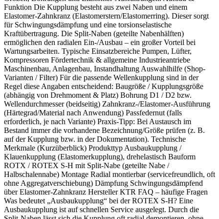
Funktion Die Kupplung besteht aus zwei Naben und einem
Elastomer-Zahnkranz (Elastomerstern/Elastomerring). Dieser sorgt
für Schwingungsdämpfung und eine torsionselastische
Kraftübertragung. Die Split-Naben (geteilte Nabenhälften)
ermöglichen den radialen Ein-/Ausbau – ein großer Vorteil bei
Wartungsarbeiten. Typische Einsatzbereiche Pumpen, Lüfter,
Kompressoren Fördertechnik & allgemeine Industrieantriebe
Maschinenbau, Anlagenbau, Instandhaltung Auswahlhilfe (Shop-
Varianten / Filter) Für die passende Wellenkupplung sind in der
Regel diese Angaben entscheidend: Baugröße / Kupplungsgröße
(abhängig von Drehmoment & Platz) Bohrung D1 / D2 bzw.
Wellendurchmesser (beidseitig) Zahnkranz-/Elastomer-Ausführung
(Härtegrad/Material nach Anwendung) Passfedernut (falls
erforderlich, je nach Variante) Praxis-Tipp: Bei Austausch im
Bestand immer die vorhandene Bezeichnung/Größe prüfen (z. B.
auf der Kupplung bzw. in der Dokumentation). Technische
Merkmale (Kurzüberblick) Produkttyp Ausbaukupplung /
Klauenkupplung (Elastomerkupplung), drehelastisch Bauform
ROTX / ROTEX S-H mit Split-Nabe (geteilte Nabe /
Halbschalennabe) Montage Radial montierbar (servicefreundlich, oft
ohne Aggregatverschiebung) Dämpfung Schwingungsdämpfend
über Elastomer-Zahnkranz Hersteller KTR FAQ – häufige Fragen
Was bedeutet „Ausbaukupplung“ bei der ROTEX S-H? Eine
Ausbaukupplung ist auf schnellen Service ausgelegt. Durch die
Split-Naben lässt sich die Kupplung oft radial demontieren, ohne