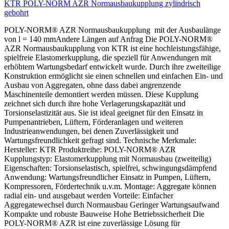
KTR POLY-NORM AZR Normausbaukupplung zylindrisch
gebohrt
POLY-NORM® AZR Normausbaukupplung mit der Ausbaulänge
von l = 140 mmAndere Längen auf Anfrag Die POLY-NORM®
AZR Normausbaukupplung von KTR ist eine hochleistungsfähige,
spielfreie Elastomerkupplung, die speziell für Anwendungen mit
erhöhtem Wartungsbedarf entwickelt wurde. Durch ihre zweiteilige
Konstruktion ermöglicht sie einen schnellen und einfachen Ein- und
Ausbau von Aggregaten, ohne dass dabei angrenzende
Maschinenteile demontiert werden müssen. Diese Kupplung
zeichnet sich durch ihre hohe Verlagerungskapazität und
Torsionselastizität aus. Sie ist ideal geeignet für den Einsatz in
Pumpenantrieben, Lüftern, Förderanlagen und weiteren
Industrieanwendungen, bei denen Zuverlässigkeit und
Wartungsfreundlichkeit gefragt sind. Technische Merkmale:
Hersteller: KTR Produktreihe: POLY-NORM® AZR
Kupplungstyp: Elastomerkupplung mit Normausbau (zweiteilig)
Eigenschaften: Torsionselastisch, spielfrei, schwingungsdämpfend
Anwendung: Wartungsfreundlicher Einsatz in Pumpen, Lüftern,
Kompressoren, Fördertechnik u.v.m. Montage: Aggregate können
radial ein- und ausgebaut werden Vorteile: Einfacher
Aggregatewechsel durch Normausbau Geringer Wartungsaufwand
Kompakte und robuste Bauweise Hohe Betriebssicherheit Die
POLY-NORM® AZR ist eine zuverlässige Lösung für