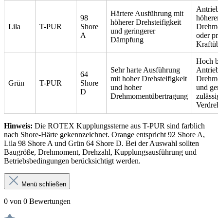
Antrie
Härtere Ausführung mit
98
höher
höherer Drehsteifigkeit
Lila
T-PUR
Shore
Drehm
und geringerer
A
oder pr
Dämpfung
Kraftü
Hoch b
Sehr harte Ausführung
Antrie
64
mit hoher Drehsteifigkeit
Drehm
Grün
T-PUR
Shore
und hoher
und ge
D
Drehmomentübertragung
zulässi
Verdre
Hinweis:
Die ROTEX Kupplungssterne aus T-PUR sind farblich
nach Shore-Härte gekennzeichnet. Orange entspricht 92 Shore A,
Lila 98 Shore A und Grün 64 Shore D. Bei der Auswahl sollten
Baugröße, Drehmoment, Drehzahl, Kupplungsausführung und
Betriebsbedingungen berücksichtigt werden.
Menü schließen
0 von 0 Bewertungen