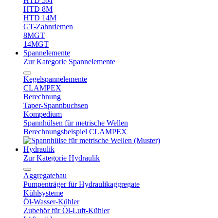
HTD 5M
HTD 8M
HTD 14M
GT-Zahnriemen
8MGT
14MGT
Spannelemente
Zur Kategorie Spannelemente
Kegelspannelemente
CLAMPEX
Berechnung
Taper-Spannbuchsen
Kompedium
Spannhülsen für metrische Wellen
Berechnungsbeispiel CLAMPEX
Hydraulik
Zur Kategorie Hydraulik
Aggregatebau
Pumpenträger für Hydraulikaggregate
Kühlsysteme
Öl-Wasser-Kühler
Zubehör für Öl-Luft-Kühler