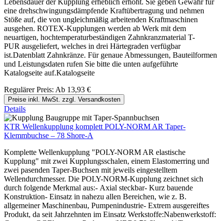
Lebensdauer der Kupplung erheblich erhöht. Sie geben Gewähr für
eine drehschwingungsdämpfende Kraftübertragung und nehmen
Stöße auf, die von ungleichmäßig arbeitenden Kraftmaschinen
ausgehen. ROTEX-Kupplungen werden ab Werk mit dem
neuartigen, hochtemperaturbeständigen Zahnkranzmaterial T-
PUR ausgeliefert, welches in drei Härtegraden verfügbar
ist.Datenblatt Zahnkränze. Für genaue Abmessungen, Bauteilformen
und Leistungsdaten rufen Sie bitte die unten aufgeführte
Katalogseite auf.Katalogseite
Regulärer Preis:
Ab
13,93 €
Preise inkl. MwSt. zzgl. Versandkosten
Details
KTR Wellenkupplung komplett POLY-NORM AR Taper-
Klemmbuchse – 78 Shore-A
Komplette Wellenkupplung "POLY-NORM AR elastische
Kupplung" mit zwei Kupplungsschalen, einem Elastomerring und
zwei pasenden Taper-Buchsen mit jeweils eingestelltem
Wellendurchmesser. Die POLY-NORM-Kupplung zeichnet sich
durch folgende Merkmal aus:- Axial steckbar- Kurz bauende
Konstruktion- Einsatz in nahezu allen Bereichen, wie z. B.
allgemeiner Maschinenbau, Pumpenindustrie- Extrem ausgereiftes
Produkt, da seit Jahrzehnten im Einsatz Werkstoffe:Nabenwerkstoff: