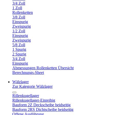
3/4 Zoll
1 Zoll
Rollenketten
3/8 Zoll
Einspurig
Zweispurig
1/2 Zoll
Einspurig
Zweispurig
5/8 Zoll
1 Spurig
2 Spurig
3/4 Zoll
Einspurig
Abmessungen Rollenketten Übersicht
Berechnungs-Sheet
Wälzlager
Zur Kategorie Wälzlager
Rillenkugellager
Rillenkugellager-Einreihig
Bauform 2Z Deckscheibe beidseitig
Bauform 2RS Dichtscheibe beidseitig
Offene Ausführung