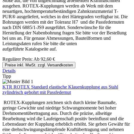
Stöße auf, die von ungleichmäßig arbeitenden Kraftmaschinen
ausgehen. ROTEX-Kupplungen werden ab Werk mit dem
neuartigen, hochtemperaturbeständigen Zahnkranzmaterial T-
PUR® ausgeliefert, welches in drei Härtegraden verfügbar ist. Die
Bohrungen werden mit der Toleranz H7 und die Passfedernuten
nach DIN 6885/1-JS9 ausgeführt. Sonderwünsche für die
Herstellung der Nabenbohrung fragen Sie bitte vor der Bestellung
bei uns an. Für genaue Abmessungen, Bauteilformen und
Leistungsdaten rufen Sie bitte die unten
aufgeführte Katalogseite auf.
Regulärer Preis:
Ab
92,60 €
Preise inkl. MwSt. zzgl. Versandkosten
Details
Tipp
KTR ROTEX Standard elastische Klauenkupplung aus Stahl
zylindrisch gebohrt mit Passfedernut
ROTEX-Kupplungen zeichnen sich durch kleine Baumaße,
geringe Gewichte und niedrige Schwungmomente bei hoher
Drehmomentübertragung aus. Durch die präzise, allseitige
Bearbeitung wird die Laufeigenschaft positiv beeinflusst und die
Lebensdauer der Kupplung erheblich erhöht. Sie geben Gewähr für
eine drehschwingungsdämpfende Kraftübertragung und nehmen