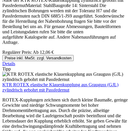
Nabe der KTR ROTEX-Klauenkupplung zylindrisch gebohrt mit
PassfedernutMaterial: StahlBaugroße 14: Sinterstahl Die
zylindrischen Bohrungen werden mit der Toleranz H7 und die
Passfedernuten nach DIN 6885/1-JS9 ausgeführt. Sonderwünsche
für die Herstellung der Nabenbohrung fragen Sie bitte vor der
Bestellung bei uns an. Für genaue Abmessungen, Bauteilformen
und Leistungsdaten rufen Sie bitte die unten
aufgeführte Katalogseite auf. Andere Nabenausführungen auf
Anfrage.
Regulärer Preis:
Ab
12,06 €
Preise inkl. MwSt. zzgl. Versandkosten
Details
Tipp
KTR ROTEX elastische Klauenkupplung aus Grauguss (GJL)
zylindrisch gebohrt mit Passfedernut
ROTEX-Kupplungen zeichnen sich durch kleine Baumaße, geringe
Gewichte und niedrige Schwungmomente bei hoher
Drehmomentübertragung aus. Durch die präzise, allseitige
Bearbeitung wird die Laufeigenschaft positiv beeinflusst und die
Lebensdauer der Kupplung erheblich erhöht. Sie geben Gewähr für
eine drehschwingungsdämpfende Kraftübertragung und nehmen