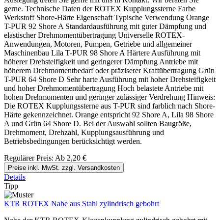
gerne. Technische Daten der ROTEX Kupplungssterne Farbe
Werkstoff Shore-Härte Eigenschaft Typische Verwendung Orange
T-PUR 92 Shore A Standardausführung mit guter Dämpfung und
elastischer Drehmomentübertragung Universelle ROTEX-
Anwendungen, Motoren, Pumpen, Getriebe und allgemeiner
Maschinenbau Lila T-PUR 98 Shore A Härtere Ausführung mit
höherer Drehsteifigkeit und geringerer Dämpfung Antriebe mit
höherem Drehmomentbedarf oder präziserer Kraftübertragung Grün
T-PUR 64 Shore D Sehr harte Ausführung mit hoher Drehsteifigkeit
und hoher Drehmomentübertragung Hoch belastete Antriebe mit
hohen Drehmomenten und geringer zulässiger Verdrehung Hinweis:
Die ROTEX Kupplungssterne aus T-PUR sind farblich nach Shore-
Härte gekennzeichnet. Orange entspricht 92 Shore A, Lila 98 Shore
A und Grün 64 Shore D. Bei der Auswahl sollten Baugröße,
Drehmoment, Drehzahl, Kupplungsausführung und
Betriebsbedingungen berücksichtigt werden.
Regulärer Preis:
Ab
2,20 €
Preise inkl. MwSt. zzgl. Versandkosten
Details
Tipp
KTR ROTEX Nabe aus Stahl zylindrisch gebohrt