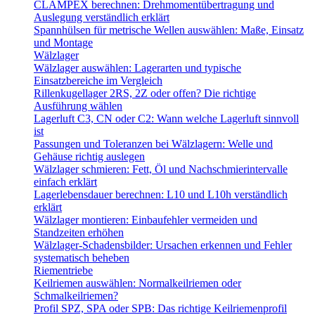
CLAMPEX berechnen: Drehmomentübertragung und
Auslegung verständlich erklärt
Spannhülsen für metrische Wellen auswählen: Maße, Einsatz
und Montage
Wälzlager
Wälzlager auswählen: Lagerarten und typische
Einsatzbereiche im Vergleich
Rillenkugellager 2RS, 2Z oder offen? Die richtige
Ausführung wählen
Lagerluft C3, CN oder C2: Wann welche Lagerluft sinnvoll
ist
Passungen und Toleranzen bei Wälzlagern: Welle und
Gehäuse richtig auslegen
Wälzlager schmieren: Fett, Öl und Nachschmierintervalle
einfach erklärt
Lagerlebensdauer berechnen: L10 und L10h verständlich
erklärt
Wälzlager montieren: Einbaufehler vermeiden und
Standzeiten erhöhen
Wälzlager-Schadensbilder: Ursachen erkennen und Fehler
systematisch beheben
Riementriebe
Keilriemen auswählen: Normalkeilriemen oder
Schmalkeilriemen?
Profil SPZ, SPA oder SPB: Das richtige Keilriemenprofil