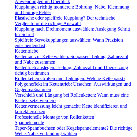
Anwendungen im Überblick
Kupplungen richtig montieren: Bohrung, Nabe, Klemmung
und häufige Fehler
Elastische oder spielfreie Kupplung? Der technische
Vergleich für die richtige Auswahl
Kupplung nach Drehmoment auswählen: Auslegung Schritt
für Schritt
Spielfreie Servokupplungen auswählen: Wann Präzision
entscheidend ist
Kettentriebe
Kettenrad zur Kette wählen: So passen Teilung, Zähnezahl
und Nabe zusammen
Kettentrieb auslegen: Teilung, Zähnezahl und Übersetzung
richtig bestimmen
Rollenketten Größen und Teilungen: Welche Kette passt?
Polygoneffekt im Kettentrieb: Ursachen, Auswirkungen und
Gegenmaßnahmen
Verschleiß und Längung bei Rollenketten: Wann muss eine
Kette ersetzt werden?
Kettenvermessung leicht gemacht: Kette identifizieren und
korrekt ersetzen
Professionelle Montage von Rollenketten
Spannelemente
Taper-Spannbuchsen oder Kegelspannelemente? Die richtige
Welle-Nabe-Verbindung wählen