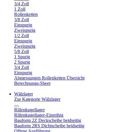
3/4 Zoll
1 Zoll
Rollenketten
3/8 Zoll
Einspurig
Zweispurig
1/2 Zoll
Einspurig
Zweispurig
5/8 Zoll
1 Spurig
2 Spurig
3/4 Zoll
Einspurig
Abmessungen Rollenketten Übersicht
Berechnungs-Sheet
Wälzlager
Zur Kategorie Wälzlager
Rillenkugellager
Rillenkugellager-Einreihig
Bauform 2Z Deckscheibe beidseitig
Bauform 2RS Dichtscheibe beidseitig
Offene Ausführung