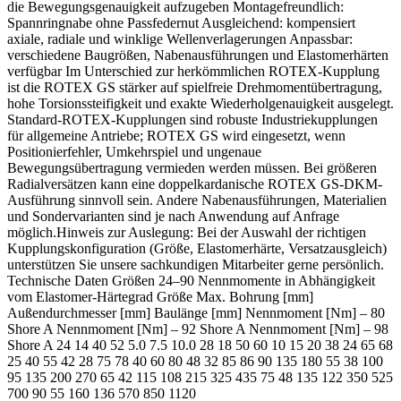
die Bewegungsgenauigkeit aufzugeben Montagefreundlich:
Spannringnabe ohne Passfedernut Ausgleichend: kompensiert
axiale, radiale und winklige Wellenverlagerungen Anpassbar:
verschiedene Baugrößen, Nabenausführungen und Elastomerhärten
verfügbar Im Unterschied zur herkömmlichen ROTEX-Kupplung
ist die ROTEX GS stärker auf spielfreie Drehmomentübertragung,
hohe Torsionssteifigkeit und exakte Wiederholgenauigkeit ausgelegt.
Standard-ROTEX-Kupplungen sind robuste Industriekupplungen
für allgemeine Antriebe; ROTEX GS wird eingesetzt, wenn
Positionierfehler, Umkehrspiel und ungenaue
Bewegungsübertragung vermieden werden müssen. Bei größeren
Radialversätzen kann eine doppelkardanische ROTEX GS-DKM-
Ausführung sinnvoll sein. Andere Nabenausführungen, Materialien
und Sondervarianten sind je nach Anwendung auf Anfrage
möglich.Hinweis zur Auslegung: Bei der Auswahl der richtigen
Kupplungskonfiguration (Größe, Elastomerhärte, Versatzausgleich)
unterstützen Sie unsere sachkundigen Mitarbeiter gerne persönlich.
Technische Daten Größen 24–90 Nennmomente in Abhängigkeit
vom Elastomer-Härtegrad Größe Max. Bohrung [mm]
Außendurchmesser [mm] Baulänge [mm] Nennmoment [Nm] – 80
Shore A Nennmoment [Nm] – 92 Shore A Nennmoment [Nm] – 98
Shore A 24 14 40 52 5.0 7.5 10.0 28 18 50 60 10 15 20 38 24 65 68
25 40 55 42 28 75 78 40 60 80 48 32 85 86 90 135 180 55 38 100
95 135 200 270 65 42 115 108 215 325 435 75 48 135 122 350 525
700 90 55 160 136 570 850 1120