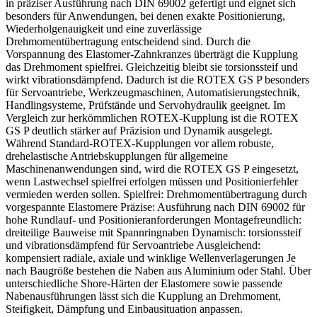
in präziser Ausführung nach DIN 69002 gefertigt und eignet sich
besonders für Anwendungen, bei denen exakte Positionierung,
Wiederholgenauigkeit und eine zuverlässige
Drehmomentübertragung entscheidend sind. Durch die
Vorspannung des Elastomer-Zahnkranzes überträgt die Kupplung
das Drehmoment spielfrei. Gleichzeitig bleibt sie torsionssteif und
wirkt vibrationsdämpfend. Dadurch ist die ROTEX GS P besonders
für Servoantriebe, Werkzeugmaschinen, Automatisierungstechnik,
Handlingsysteme, Prüfstände und Servohydraulik geeignet. Im
Vergleich zur herkömmlichen ROTEX-Kupplung ist die ROTEX
GS P deutlich stärker auf Präzision und Dynamik ausgelegt.
Während Standard-ROTEX-Kupplungen vor allem robuste,
drehelastische Antriebskupplungen für allgemeine
Maschinenanwendungen sind, wird die ROTEX GS P eingesetzt,
wenn Lastwechsel spielfrei erfolgen müssen und Positionierfehler
vermieden werden sollen. Spielfrei: Drehmomentübertragung durch
vorgespannte Elastomere Präzise: Ausführung nach DIN 69002 für
hohe Rundlauf- und Positionieranforderungen Montagefreundlich:
dreiteilige Bauweise mit Spannringnaben Dynamisch: torsionssteif
und vibrationsdämpfend für Servoantriebe Ausgleichend:
kompensiert radiale, axiale und winklige Wellenverlagerungen Je
nach Baugröße bestehen die Naben aus Aluminium oder Stahl. Über
unterschiedliche Shore-Härten der Elastomere sowie passende
Nabenausführungen lässt sich die Kupplung an Drehmoment,
Steifigkeit, Dämpfung und Einbausituation anpassen.