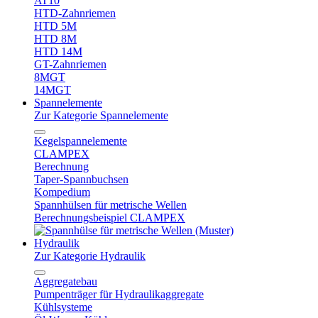
AT10
HTD-Zahnriemen
HTD 5M
HTD 8M
HTD 14M
GT-Zahnriemen
8MGT
14MGT
Spannelemente
Zur Kategorie Spannelemente
Kegelspannelemente
CLAMPEX
Berechnung
Taper-Spannbuchsen
Kompedium
Spannhülsen für metrische Wellen
Berechnungsbeispiel CLAMPEX
Hydraulik
Zur Kategorie Hydraulik
Aggregatebau
Pumpenträger für Hydraulikaggregate
Kühlsysteme