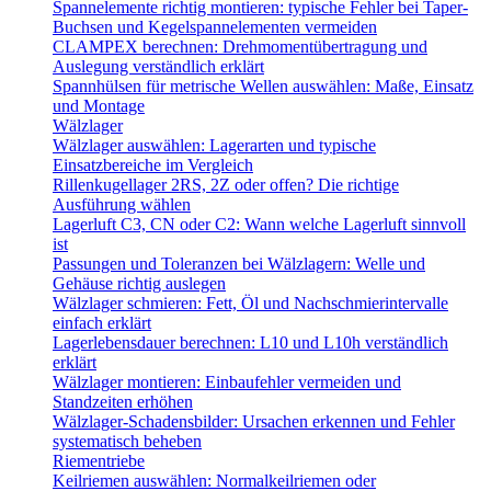
Spannelemente richtig montieren: typische Fehler bei Taper-
Buchsen und Kegelspannelementen vermeiden
CLAMPEX berechnen: Drehmomentübertragung und
Auslegung verständlich erklärt
Spannhülsen für metrische Wellen auswählen: Maße, Einsatz
und Montage
Wälzlager
Wälzlager auswählen: Lagerarten und typische
Einsatzbereiche im Vergleich
Rillenkugellager 2RS, 2Z oder offen? Die richtige
Ausführung wählen
Lagerluft C3, CN oder C2: Wann welche Lagerluft sinnvoll
ist
Passungen und Toleranzen bei Wälzlagern: Welle und
Gehäuse richtig auslegen
Wälzlager schmieren: Fett, Öl und Nachschmierintervalle
einfach erklärt
Lagerlebensdauer berechnen: L10 und L10h verständlich
erklärt
Wälzlager montieren: Einbaufehler vermeiden und
Standzeiten erhöhen
Wälzlager-Schadensbilder: Ursachen erkennen und Fehler
systematisch beheben
Riementriebe
Keilriemen auswählen: Normalkeilriemen oder