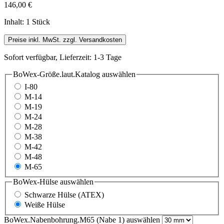
146,00 €
Inhalt:
1 Stück
Preise inkl. MwSt. zzgl. Versandkosten
Sofort verfügbar, Lieferzeit: 1-3 Tage
BoWex-Größe.laut.Katalog
auswählen
I-80
M-14
M-19
M-24
M-28
M-38
M-42
M-48
M-65
BoWex-Hülse
auswählen
Schwarze Hülse (ATEX)
Weiße Hülse
BoWex.Nabenbohrung.M65 (Nabe 1)
auswählen