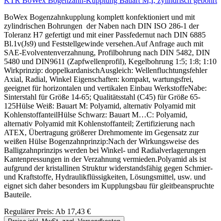
KTR BoWex Bogenzahn-Kupplung Bauart M,I, zylindrisch gebohrt
BoWex Bogenzahnkupplung komplett konfektioniert und mit
zylindrischen Bohrungen der Naben nach DIN ISO 286-1 der
Toleranz H7 gefertigt und mit einer Passfedernut nach DIN 6885
Bl.1v(Js9) und Feststellgewinde versehen.Auf Anfrage auch mit
SAE-Evolventenverzahnung, Profilbohrung nach DIN 5482, DIN
5480 und DIN9611 (Zapfwellenprofil), Kegelbohrung 1:5; 1:8; 1:10
Wirkprinzip: doppelkardanischAusgleich: Wellenfluchtungsfehler
Axial, Radial, Winkel Eigenschaften: kompakt, wartungsfrei,
geeignet für horizontalen und vertikalen Einbau WerkstoffeNabe:
Sinterstahl für Größe 14-65; Qualitätsstahl (C45) für Größe 65-
125Hülse Weiß: Bauart M: Polyamid, alternativ Polyamid mit
KohlenstoffanteilHülse Schwarz: Bauart M…C: Polyamid,
alternativ Polyamid mit Kohlenstoffanteil; Zertifizierung nach
ATEX, Übertragung größerer Drehmomente im Gegensatz zur
weißen Hülse Bogenzahnprinzip:Nach der Wirkungsweise des
Balligzahnprinzips werden bei Winkel- und Radialverlagerungen
Kantenpressungen in der Verzahnung vermieden.Polyamid als ist
aufgrund der kristallinen Struktur widerstandsfähig gegen Schmier-
und Kraftstoffe, Hydraulikflüssigkeiten, Lösungsmittel, usw. und
eignet sich daher besonders im Kupplungsbau für gleitbeanspruchte
Bauteile.
Regulärer Preis:
Ab
17,43 €