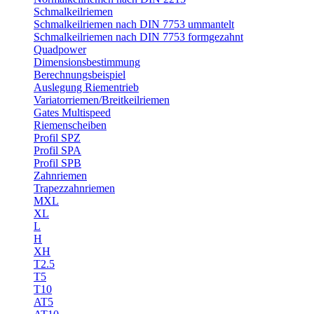
Schmalkeilriemen
Schmalkeilriemen nach DIN 7753 ummantelt
Schmalkeilriemen nach DIN 7753 formgezahnt
Quadpower
Dimensionsbestimmung
Berechnungsbeispiel
Auslegung Riementrieb
Variatorriemen/Breitkeilriemen
Gates Multispeed
Riemenscheiben
Profil SPZ
Profil SPA
Profil SPB
Zahnriemen
Trapezzahnriemen
MXL
XL
L
H
XH
T2.5
T5
T10
AT5