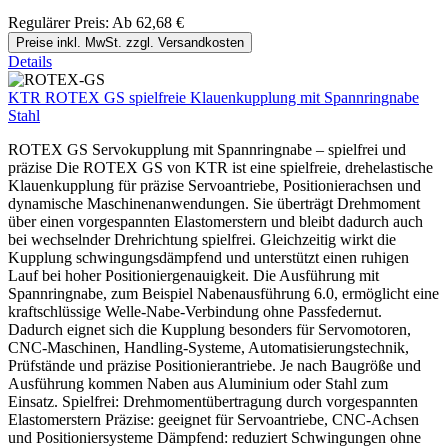
Regulärer Preis:
Ab
62,68 €
Preise inkl. MwSt. zzgl. Versandkosten
Details
KTR ROTEX GS spielfreie Klauenkupplung mit Spannringnabe
Stahl
ROTEX GS Servokupplung mit Spannringnabe – spielfrei und
präzise Die ROTEX GS von KTR ist eine spielfreie, drehelastische
Klauenkupplung für präzise Servoantriebe, Positionierachsen und
dynamische Maschinenanwendungen. Sie überträgt Drehmoment
über einen vorgespannten Elastomerstern und bleibt dadurch auch
bei wechselnder Drehrichtung spielfrei. Gleichzeitig wirkt die
Kupplung schwingungsdämpfend und unterstützt einen ruhigen
Lauf bei hoher Positioniergenauigkeit. Die Ausführung mit
Spannringnabe, zum Beispiel Nabenausführung 6.0, ermöglicht eine
kraftschlüssige Welle-Nabe-Verbindung ohne Passfedernut.
Dadurch eignet sich die Kupplung besonders für Servomotoren,
CNC-Maschinen, Handling-Systeme, Automatisierungstechnik,
Prüfstände und präzise Positionierantriebe. Je nach Baugröße und
Ausführung kommen Naben aus Aluminium oder Stahl zum
Einsatz. Spielfrei: Drehmomentübertragung durch vorgespannten
Elastomerstern Präzise: geeignet für Servoantriebe, CNC-Achsen
und Positioniersysteme Dämpfend: reduziert Schwingungen ohne