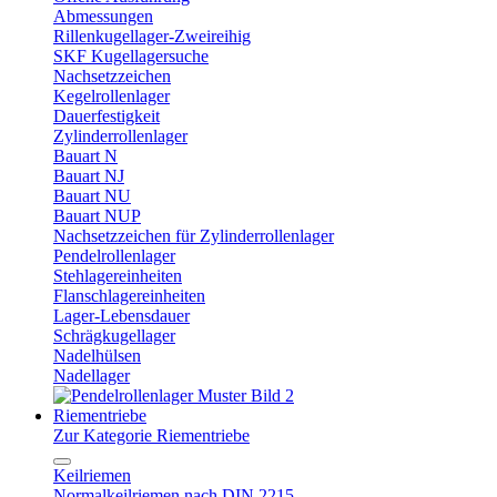
Abmessungen
Rillenkugellager-Zweireihig
SKF Kugellagersuche
Nachsetzzeichen
Kegelrollenlager
Dauerfestigkeit
Zylinderrollenlager
Bauart N
Bauart NJ
Bauart NU
Bauart NUP
Nachsetzzeichen für Zylinderrollenlager
Pendelrollenlager
Stehlagereinheiten
Flanschlagereinheiten
Lager-Lebensdauer
Schrägkugellager
Nadelhülsen
Nadellager
Riementriebe
Zur Kategorie Riementriebe
Keilriemen
Normalkeilriemen nach DIN 2215