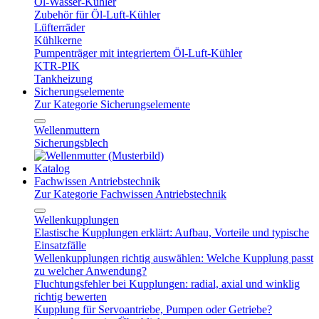
Öl-Wasser-Kühler
Zubehör für Öl-Luft-Kühler
Lüfterräder
Kühlkerne
Pumpenträger mit integriertem Öl-Luft-Kühler
KTR-PIK
Tankheizung
Sicherungselemente
Zur Kategorie Sicherungselemente
Wellenmuttern
Sicherungsblech
Katalog
Fachwissen Antriebstechnik
Zur Kategorie Fachwissen Antriebstechnik
Wellenkupplungen
Elastische Kupplungen erklärt: Aufbau, Vorteile und typische
Einsatzfälle
Wellenkupplungen richtig auswählen: Welche Kupplung passt
zu welcher Anwendung?
Fluchtungsfehler bei Kupplungen: radial, axial und winklig
richtig bewerten
Kupplung für Servoantriebe, Pumpen oder Getriebe?