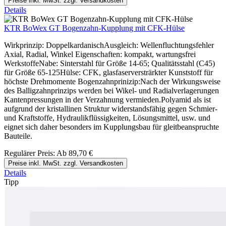
Preise inkl. MwSt. zzgl. Versandkosten
Details
KTR BoWex GT Bogenzahn-Kupplung mit CFK-Hülse
Wirkprinzip: DoppelkardanischAusgleich: Wellenfluchtungsfehler
Axial, Radial, Winkel Eigenschaften: kompakt, wartungsfrei
WerkstoffeNabe: Sinterstahl für Größe 14-65; Qualitätsstahl (C45)
für Größe 65-125Hülse: CFK, glasfaserversträrkter Kunststoff für
höchste Drehmomente Bogenzahnprinizip:Nach der Wirkungsweise
des Balligzahnprinzips werden bei Wikel- und Radialverlagerungen
Kantenpressungen in der Verzahnung vermieden.Polyamid als ist
aufgrund der kristallinen Struktur widerstandsfähig gegen Schmier-
und Kraftstoffe, Hydraulikflüssigkeiten, Lösungsmittel, usw. und
eignet sich daher besonders im Kupplungsbau für gleitbeanspruchte
Bauteile.
Regulärer Preis:
Ab
89,70 €
Preise inkl. MwSt. zzgl. Versandkosten
Details
Tipp