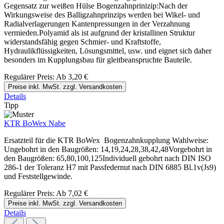
Gegensatz zur weißen Hülse Bogenzahnprinizip:Nach der
Wirkungsweise des Balligzahnprinzips werden bei Wikel- und
Radialverlagerungen Kantenpressungen in der Verzahnung
vermieden.Polyamid als ist aufgrund der kristallinen Struktur
widerstandsfähig gegen Schmier- und Kraftstoffe,
Hydraulikflüssigkeiten, Lösungsmittel, usw. und eignet sich daher
besonders im Kupplungsbau für gleitbeanspruchte Bauteile.
Regulärer Preis:
Ab
3,20 €
Preise inkl. MwSt. zzgl. Versandkosten
Details
Tipp
KTR BoWex Nabe
Ersatzteil für die KTR BoWex Bogenzahnkupplung Wahlweise:
Ungebohrt in den Baugrößen: 14,19,24,28,38,42,48Vorgebohrt in
den Baugrößen: 65,80,100,125Individuell gebohrt nach DIN ISO
286-1 der Toleranz H7 mit Passfedernut nach DIN 6885 Bl.1v(Js9)
und Feststellgewinde.
Regulärer Preis:
Ab
7,02 €
Preise inkl. MwSt. zzgl. Versandkosten
Details