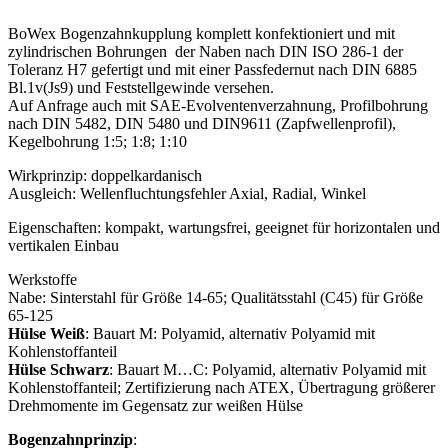
BoWex Bogenzahnkupplung komplett konfektioniert und mit
zylindrischen Bohrungen der Naben nach DIN ISO 286-1 der
Toleranz H7 gefertigt und mit einer Passfedernut
nach DIN 6885
Bl.1v(Js9) und Feststellgewinde versehen.
Auf Anfrage auch mit SAE-Evolventenverzahnung, Profilbohrung
nach DIN 5482, DIN 5480 und DIN9611 (Zapfwellenprofil),
Kegelbohrung 1:5; 1:8; 1:10
Wirkprinzip: doppelkardanisch
Ausgleich: Wellenfluchtungsfehler Axial, Radial, Winkel
Eigenschaften: kompakt, wartungsfrei, geeignet für horizontalen und
vertikalen Einbau
Werkstoffe
Nabe: Sinterstahl für Größe 14-65; Qualitätsstahl (C45) für Größe
65-125
Hülse Weiß
: Bauart M: Polyamid, alternativ Polyamid mit
Kohlenstoffanteil
Hülse Schwarz
: Bauart M…C: Polyamid, alternativ Polyamid mit
Kohlenstoffanteil; Zertifizierung nach ATEX, Übertragung größerer
Drehmomente im Gegensatz zur weißen Hülse
Bogenzahnprinzip
: