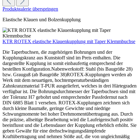
Produktgalerie überspringen
Elastische Klauen und Bolzenkupplung
KTR ROTEX elastische Klauenkupplung mit Taper Klemmbuchse
Die Taperbuchsen, die zugehörigen Bohrungen und der
Kupplungskranz aus Kunststoff sind im Preis enthalten. Die
dargestellte Kupplung ist somit einbaufertig entsprechend der
bestellten Konfiguration.Nabenwerkstoff: Stahl (bis Baugröße 28)
bzw. Grauguß (ab Baugröße 38)ROTEX-Kupplungen werden ab
Werk mit dem neuartigen, hochtemperaturbeständigen
Zahnkranzmaterial T-PUR ausgeliefert, welches in drei Härtegraden
verfügbar ist. Die Bohrungsdurchmesser der Taperbuchsen sind mit
der Toleranz H7 gebohrt und entsprechender Passfedernut nach
DIN 6885 Blatt 1 versehen. ROTEX-Kupplungen zeichnen sich
durch kleine Baumaße, geringe Gewichte und niedrige
Schwungmomente bei hoher Drehmomentübertragung aus. Durch
die präzise, allseitige Bearbeitung wird die Laufeigenschaft positiv
beeinflusst und die Lebensdauer der Kupplung erheblich erhöht. Sie
geben Gewähr für eine drehschwingungsdämpfende
Kraftübertragung und nehmen Stöße auf, die von ungleichmäßig