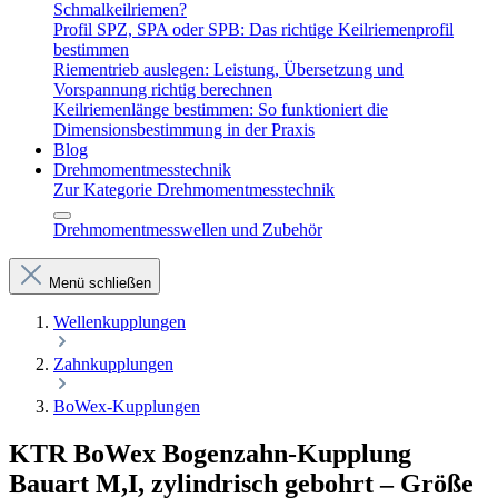
Schmalkeilriemen?
Profil SPZ, SPA oder SPB: Das richtige Keilriemenprofil
bestimmen
Riementrieb auslegen: Leistung, Übersetzung und
Vorspannung richtig berechnen
Keilriemenlänge bestimmen: So funktioniert die
Dimensionsbestimmung in der Praxis
Blog
Drehmomentmesstechnik
Zur Kategorie Drehmomentmesstechnik
Drehmomentmesswellen und Zubehör
Menü schließen
Wellenkupplungen
Zahnkupplungen
BoWex-Kupplungen
KTR BoWex Bogenzahn-Kupplung
Bauart M,I, zylindrisch gebohrt – Größe