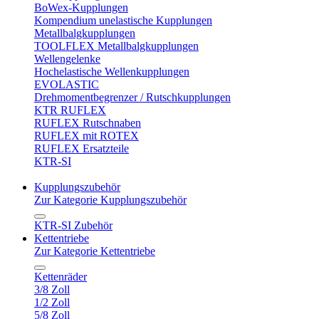
BoWex-Kupplungen
Kompendium unelastische Kupplungen
Metallbalgkupplungen
TOOLFLEX Metallbalgkupplungen
Wellengelenke
Hochelastische Wellenkupplungen
EVOLASTIC
Drehmomentbegrenzer / Rutschkupplungen
KTR RUFLEX
RUFLEX Rutschnaben
RUFLEX mit ROTEX
RUFLEX Ersatzteile
KTR-SI
Kupplungszubehör
Zur Kategorie Kupplungszubehör
KTR-SI Zubehör
Kettentriebe
Zur Kategorie Kettentriebe
Kettenräder
3/8 Zoll
1/2 Zoll
5/8 Zoll