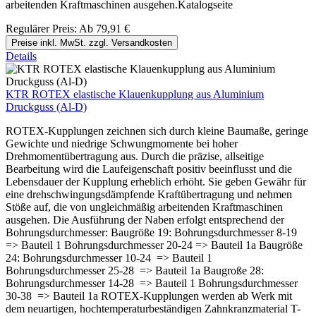
arbeitenden Kraftmaschinen ausgehen.Katalogseite
Regulärer Preis:
Ab
79,91 €
Preise inkl. MwSt. zzgl. Versandkosten
Details
KTR ROTEX elastische Klauenkupplung aus Aluminium
Druckguss (Al-D)
ROTEX-Kupplungen zeichnen sich durch kleine Baumaße, geringe
Gewichte und niedrige Schwungmomente bei hoher
Drehmomentübertragung aus. Durch die präzise, allseitige
Bearbeitung wird die Laufeigenschaft positiv beeinflusst und die
Lebensdauer der Kupplung erheblich erhöht. Sie geben Gewähr für
eine drehschwingungsdämpfende Kraftübertragung und nehmen
Stöße auf, die von ungleichmäßig arbeitenden Kraftmaschinen
ausgehen. Die Ausführung der Naben erfolgt entsprechend der
Bohrungsdurchmesser: Baugröße 19: Bohrungsdurchmesser 8-19
=> Bauteil 1 Bohrungsdurchmesser 20-24 => Bauteil 1a Baugröße
24: Bohrungsdurchmesser 10-24 => Bauteil 1
Bohrungsdurchmesser 25-28 => Bauteil 1a Baugroße 28:
Bohrungsdurchmesser 14-28 => Bauteil 1 Bohrungsdurchmesser
30-38 => Bauteil 1a ROTEX-Kupplungen werden ab Werk mit
dem neuartigen, hochtemperaturbeständigen Zahnkranzmaterial T-