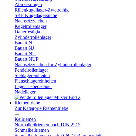
Abmessungen
Rillenkugellager-Zweireihig
SKF Kugellagersuche
Nachsetzzeichen
Kegelrollenlager
Dauerfestigkeit
Zylinderrollenlager
Bauart N
Bauart NJ
Bauart NU
Bauart NUP
Nachsetzzeichen für Zylinderrollenlager
Pendelrollenlager
Stehlagereinheiten
Flanschlagereinheiten
Lager-Lebensdauer
Nadellager
Riementriebe
Zur Kategorie Riementriebe
Keilriemen
Normalkeilriemen nach DIN 2215
Schmalkeilriemen
Schmalkeilriemen nach DIN 7753 ummantelt