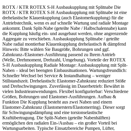
ROTX / KTR ROTEX S-H Ausbaukupplung mit Splitnabe Die
ROTX / KTR ROTEX S-H Ausbaukupplung mit Splitnabe ist eine
drehelastische Klauenkupplung (auch Elastomerkupplung) für die
Antriebstechnik, wenn es auf schnelle Wartung und radiale Montage
ankommt. Dank Split-Nabe (geteilte Nabe / Halbschalennabe) kann
die Kupplung häufig ein- und ausgebaut werden, ohne angrenzende
Aggregate zu verschieben. Ausbaukupplung Splitnabe / geteilte
Nabe radial montierbar Klauenkupplung drehelastisch & dämpfend
Hinweis: Bitte wählen Sie Baugröße, Bohrungen und ggf.
Zahnkranz-/Elastomer-Ausführung passend zu Ihrem Antrieb
(Welle, Drehmoment, Drehzahl, Umgebung). Vorteile der ROTEX
S-H Ausbaukupplung Radiale Montage: Ausbaukupplung mit Split-
Naben – ideal bei beengten Einbausituationen. Wartungsfreundlich:
Schneller Wechsel bei Service & Instandhaltung – weniger
Stillstandszeit. Drehelastisch: Elastomer-Zahnkranz reduziert Stöße
und Drehschwingungen. Zuverlässig im Dauerbetrieb: Bewährt in
vielen Industrieanwendungen. Flexibel konfigurierbar: Verschiedene
Größen, Bohrungen und Elastomer-Ausführungen. Aufbau &
Funktion Die Kupplung besteht aus zwei Naben und einem
Elastomer-Zahnkranz (Elastomerstern/Elastomerring). Dieser sorgt
für Schwingungsdämpfung und eine torsionselastische
Kraftübertragung. Die Split-Naben (geteilte Nabenhälften)
ermöglichen den radialen Ein-/Ausbau – ein großer Vorteil bei
Wartungsarbeiten. Typische Einsatzbereiche Pumpen, Lüfter,