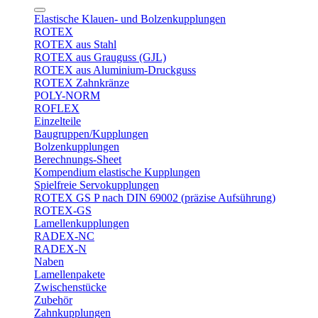
Elastische Klauen- und Bolzenkupplungen
ROTEX
ROTEX aus Stahl
ROTEX aus Grauguss (GJL)
ROTEX aus Aluminium-Druckguss
ROTEX Zahnkränze
POLY-NORM
ROFLEX
Einzelteile
Baugruppen/Kupplungen
Bolzenkupplungen
Berechnungs-Sheet
Kompendium elastische Kupplungen
Spielfreie Servokupplungen
ROTEX GS P nach DIN 69002 (präzise Aufsührung)
ROTEX-GS
Lamellenkupplungen
RADEX-NC
RADEX-N
Naben
Lamellenpakete
Zwischenstücke
Zubehör
Zahnkupplungen