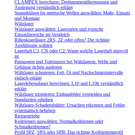
CLAMPEX berechnen: Drehmomentübertragung und
Auslegung verständlich erklärt
Spannhülsen für metrische Wellen auswählen: Maße, Einsatz
und Montage
Wälzlager
Wälzlager auswählen: Lagerarten und typische
Einsatzbereiche im Vergleich
Rillenkugellager 2RS, 2Z oder offen? Die richtige
Ausführung wählen
Lagerluft C3, CN oder C2: Wann welche Lagerluft sinnvoll
ist
Passungen und Toleranzen bei Wälzlagern: Welle und
Gehäuse richtig auslegen
Wälzlager schmieren: Fett, Öl und Nachschmierintervalle
einfach erklärt
Lagerlebensdauer berechnen: L10 und L10h verständlich
erklärt
Wälzlager montieren: Einbaufehler vermeiden und
Standzeiten erhöhen
Wälzlager-Schadensbilder: Ursachen erkennen und Fehler
systematisch beheben
Riementriebe
Keilriemen auswählen: Normalkeilriemen oder
Schmalkeilriemen?
Profil SPZ, SPA oder SPB: Das richtige Keilriemenprofil