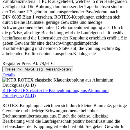
Zahnkranzmaterial T-PUR ausgeliefert, welches in drei Härtegraden
verfügbar ist. Die Bohrungsdurchmesser der Taperbuchsen sind mit
der Toleranz H7 gebohrt und entsprechender Passfedernut nach
DIN 6885 Blatt 1 versehen. ROTEX-Kupplungen zeichnen sich
durch kleine Baumaße, geringe Gewichte und niedrige
Schwungmomente bei hoher Drehmomentübertragung aus. Durch
die präzise, allseitige Bearbeitung wird die Laufeigenschaft positiv
beeinflusst und die Lebensdauer der Kupplung erheblich erhöht. Sie
geben Gewähr für eine drehschwingungsdämpfende
Kraftübertragung und nehmen Stöße auf, die von ungleichmäßig
arbeitenden Kraftmaschinen ausgehen.Katalogseite
Regulärer Preis:
Ab
79,91 €
Preise inkl. MwSt. zzgl. Versandkosten
Details
KTR ROTEX elastische Klauenkupplung aus Aluminium
Druckguss (Al-D)
ROTEX-Kupplungen zeichnen sich durch kleine Baumaße, geringe
Gewichte und niedrige Schwungmomente bei hoher
Drehmomentübertragung aus. Durch die präzise, allseitige
Bearbeitung wird die Laufeigenschaft positiv beeinflusst und die
Lebensdauer der Kupplung erheblich erhöht. Sie geben Gewähr für