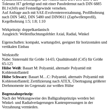
Toleranz H7 gefertigt und mit einer Passfedernut
nach DIN 6885
Bl.1v(Js9) und Feststellgewinde versehen.
Auf Anfrage auch mit SAE-Evolventenverzahnung, Profilbohrung
nach DIN 5482, DIN 5480 und DIN9611 (Zapfwellenprofil),
Kegelbohrung 1:5; 1:8; 1:10
Wirkprinzip: doppelkardanisch
Ausgleich: Wellenfluchtungsfehler Axial, Radial, Winkel
Eigenschaften: kompakt, wartungsfrei, geeignet für horizontalen und
vertikalen Einbau
Werkstoffe
Nabe: Sinterstahl für Größe 14-65; Qualitätsstahl (C45) für Größe
65-125
Hülse Weiß
: Bauart M: Polyamid, alternativ Polyamid mit
Kohlenstoffanteil
Hülse Schwarz
: Bauart M…C: Polyamid, alternativ Polyamid mit
Kohlenstoffanteil; Zertifizierung nach ATEX, Übertragung größerer
Drehmomente im Gegensatz zur weißen Hülse
Bogenzahnprinzip
:
Nach der Wirkungsweise des Balligzahnprinzips werden bei
Winkel- und Radialverlagerungen Kantenpressungen in der
Verzahnung vermieden.