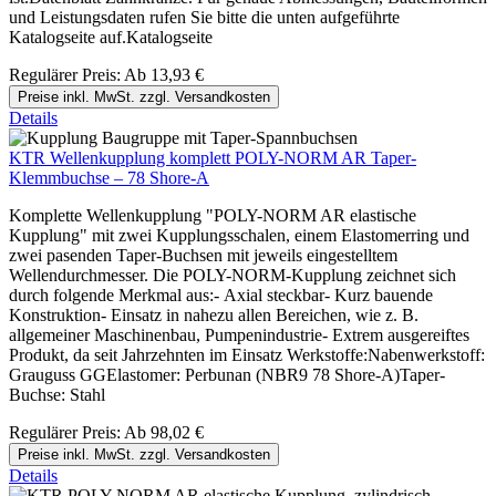
und Leistungsdaten rufen Sie bitte die unten aufgeführte
Katalogseite auf.Katalogseite
Regulärer Preis:
Ab
13,93 €
Preise inkl. MwSt. zzgl. Versandkosten
Details
KTR Wellenkupplung komplett POLY-NORM AR Taper-
Klemmbuchse – 78 Shore-A
Komplette Wellenkupplung "POLY-NORM AR elastische
Kupplung" mit zwei Kupplungsschalen, einem Elastomerring und
zwei pasenden Taper-Buchsen mit jeweils eingestelltem
Wellendurchmesser. Die POLY-NORM-Kupplung zeichnet sich
durch folgende Merkmal aus:- Axial steckbar- Kurz bauende
Konstruktion- Einsatz in nahezu allen Bereichen, wie z. B.
allgemeiner Maschinenbau, Pumpenindustrie- Extrem ausgereiftes
Produkt, da seit Jahrzehnten im Einsatz Werkstoffe:Nabenwerkstoff:
Grauguss GGElastomer: Perbunan (NBR9 78 Shore-A)Taper-
Buchse: Stahl
Regulärer Preis:
Ab
98,02 €
Preise inkl. MwSt. zzgl. Versandkosten
Details