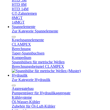
HTD 5M
HTD 8M
HTD 14M
GT-Zahnriemen
8MGT
14MGT
Spannelemente
Zur Kategorie Spannelemente
Kegelspannelemente
CLAMPEX
Berechnung
Taper-Spannbuchsen
Kompedium
Spannhülsen für metrische Wellen
Berechnungsbeispiel CLAMPEX
Hydraulik
Zur Kategorie Hydraulik
Aggregatebau
Pumpenträger für Hydraulikaggregate
Kühlsysteme
Öl-Wasser-Kühler
Zubehör für Öl-Luft-Kühler