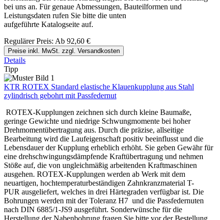
bei uns an. Für genaue Abmessungen, Bauteilformen und
Leistungsdaten rufen Sie bitte die unten
aufgeführte Katalogseite auf.
Regulärer Preis:
Ab
92,60 €
Preise inkl. MwSt. zzgl. Versandkosten
Details
Tipp
KTR ROTEX Standard elastische Klauenkupplung aus Stahl
zylindrisch gebohrt mit Passfedernut
ROTEX-Kupplungen zeichnen sich durch kleine Baumaße,
geringe Gewichte und niedrige Schwungmomente bei hoher
Drehmomentübertragung aus. Durch die präzise, allseitige
Bearbeitung wird die Laufeigenschaft positiv beeinflusst und die
Lebensdauer der Kupplung erheblich erhöht. Sie geben Gewähr für
eine drehschwingungsdämpfende Kraftübertragung und nehmen
Stöße auf, die von ungleichmäßig arbeitenden Kraftmaschinen
ausgehen. ROTEX-Kupplungen werden ab Werk mit dem
neuartigen, hochtemperaturbeständigen Zahnkranzmaterial T-
PUR ausgeliefert, welches in drei Härtegraden verfügbar ist. Die
Bohrungen werden mit der Toleranz H7 und die Passfedernuten
nach DIN 6885/1-JS9 ausgeführt. Sonderwünsche für die
Herstellung der Nabenbohrung fragen Sie bitte vor der Bestellung