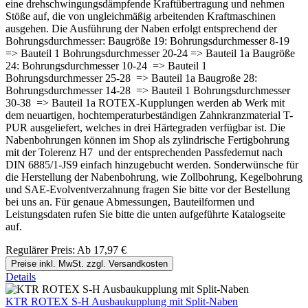
eine drehschwingungsdämpfende Kraftübertragung und nehmen
Stöße auf, die von ungleichmäßig arbeitenden Kraftmaschinen
ausgehen. Die Ausführung der Naben erfolgt entsprechend der
Bohrungsdurchmesser: Baugröße 19: Bohrungsdurchmesser 8-19
=> Bauteil 1 Bohrungsdurchmesser 20-24 => Bauteil 1a Baugröße
24: Bohrungsdurchmesser 10-24 => Bauteil 1
Bohrungsdurchmesser 25-28 => Bauteil 1a Baugroße 28:
Bohrungsdurchmesser 14-28 => Bauteil 1 Bohrungsdurchmesser
30-38 => Bauteil 1a ROTEX-Kupplungen werden ab Werk mit
dem neuartigen, hochtemperaturbeständigen Zahnkranzmaterial T-
PUR ausgeliefert, welches in drei Härtegraden verfügbar ist. Die
Nabenbohrungen können im Shop als zylindrische Fertigbohrung
mit der Tolerenz H7 und der entsprechenden Passfedernut nach
DIN 6885/1-JS9 einfach hinzugebucht werden. Sonderwünsche für
die Herstellung der Nabenbohrung, wie Zollbohrung, Kegelbohrung
und SAE-Evolventverzahnung fragen Sie bitte vor der Bestellung
bei uns an. Für genaue Abmessungen, Bauteilformen und
Leistungsdaten rufen Sie bitte die unten aufgeführte Katalogseite
auf.
Regulärer Preis:
Ab
17,97 €
Preise inkl. MwSt. zzgl. Versandkosten
Details
KTR ROTEX S-H Ausbaukupplung mit Split-Naben