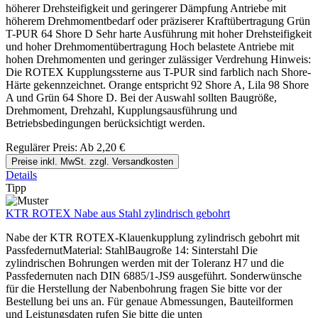
höherer Drehsteifigkeit und geringerer Dämpfung Antriebe mit
höherem Drehmomentbedarf oder präziserer Kraftübertragung Grün
T-PUR 64 Shore D Sehr harte Ausführung mit hoher Drehsteifigkeit
und hoher Drehmomentübertragung Hoch belastete Antriebe mit
hohen Drehmomenten und geringer zulässiger Verdrehung Hinweis:
Die ROTEX Kupplungssterne aus T-PUR sind farblich nach Shore-
Härte gekennzeichnet. Orange entspricht 92 Shore A, Lila 98 Shore
A und Grün 64 Shore D. Bei der Auswahl sollten Baugröße,
Drehmoment, Drehzahl, Kupplungsausführung und
Betriebsbedingungen berücksichtigt werden.
Regulärer Preis:
Ab
2,20 €
Preise inkl. MwSt. zzgl. Versandkosten
Details
Tipp
KTR ROTEX Nabe aus Stahl zylindrisch gebohrt
Nabe der KTR ROTEX-Klauenkupplung zylindrisch gebohrt mit
PassfedernutMaterial: StahlBaugroße 14: Sinterstahl Die
zylindrischen Bohrungen werden mit der Toleranz H7 und die
Passfedernuten nach DIN 6885/1-JS9 ausgeführt. Sonderwünsche
für die Herstellung der Nabenbohrung fragen Sie bitte vor der
Bestellung bei uns an. Für genaue Abmessungen, Bauteilformen
und Leistungsdaten rufen Sie bitte die unten