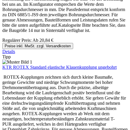
bei uns an. Im Konfigurator entsprechen die Werte dem
Bohrungsdurchmesser in mm. Die Passfedernut entspricht konform
zu DIN 6885/1-JS9 dem jeweiligen Bohrungsdurchmesser. Für
genaue Abmessungen, Bauteilformen und Leistungsdaten rufen Sie
bitte die unten aufgeführte auf.Katalogseite Bitte beachten Sie, dass
die Baugröße 14 nur in Sinterstahl verfügbar ist.
Regulärer Preis:
Ab
20,84 €
Preise inkl. MwSt. zzgl. Versandkosten
Details
Tipp
KTR ROTEX Standard elastische Klauenkupplung ungebohrt
ROTEX-Kupplungen zeichnen sich durch kleine Baumaße,
geringe Gewichte und niedrige Schwungmomente bei hoher
Drehmomentübertragung aus. Durch die präzise, allseitige
Bearbeitung wird die Laufeigenschaft positiv beeinflusst und die
Lebensdauer der Kupplung erheblich erhöht. Sie geben Gewähr für
eine drehschwingungsdämpfende Kraftübertragung und nehmen
Stöße auf, die von ungleichmäßig arbeitenden Kraftmaschinen
ausgehen. ROTEX-Kupplungen werden ab Werk mit dem
neuartigen, hochtemperaturbeständigen Zahnkranzmaterial T-
PUR ausgeliefert, welches in drei Härtegraden verfügbar
ist.Datenblatt Zahnkränze. Für genaue Abmessungen, Bauteilformen