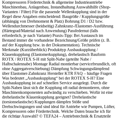
Kompressoren Fördertechnik & allgemeine Industrieantriebe
Maschinenbau, Anlagenbau, Instandhaltung Auswahlhilfe (Shop-
Varianten / Filter) Für die passende Wellenkupplung sind in der
Regel diese Angaben entscheidend: Baugröße / Kupplungsgröße
(abhängig von Drehmoment & Platz) Bohrung D1 / D2 bzw.
Wellendurchmesser (beidseitig) Zahnkranz-/Elastomer-Ausführung
(Härtegrad/Material nach Anwendung) Passfedernut (falls
erforderlich, je nach Variante) Praxis-Tipp: Bei Austausch im
Bestand immer die vorhandene Bezeichnung/Größe prüfen (z. B.
auf der Kupplung bzw. in der Dokumentation). Technische
Merkmale (Kurzüberblick) Produkttyp Ausbaukupplung /
Klauenkupplung (Elastomerkupplung), drehelastisch Bauform
ROTX / ROTEX S-H mit Split-Nabe (geteilte Nabe /
Halbschalennabe) Montage Radial montierbar (servicefreundlich, oft
ohne Aggregatverschiebung) Dämpfung Schwingungsdämpfend
über Elastomer-Zahnkranz Hersteller KTR FAQ – häufige Fragen
Was bedeutet „Ausbaukupplung“ bei der ROTEX S-H? Eine
Ausbaukupplung ist auf schnellen Service ausgelegt. Durch die
Split-Naben lässt sich die Kupplung oft radial demontieren, ohne
Maschinenkomponenten aufwändig zu verschieben. Wofür ist eine
drehelastische Klauenkupplung geeignet? Drehelastische
(torsionselastische) Kupplungen dämpfen Stöße und
Drehschwingungen und sind ideal für Antriebe wie Pumpen, Lüfter,
Kompressoren oder Fördertechnik. Welche Daten brauche ich für
die richtige Auswahl? © TEFA24 – Antriebstechnik & Ersatzteile