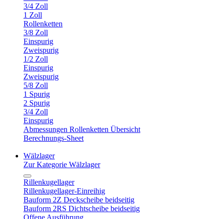
3/4 Zoll
1 Zoll
Rollenketten
3/8 Zoll
Einspurig
Zweispurig
1/2 Zoll
Einspurig
Zweispurig
5/8 Zoll
1 Spurig
2 Spurig
3/4 Zoll
Einspurig
Abmessungen Rollenketten Übersicht
Berechnungs-Sheet
Wälzlager
Zur Kategorie Wälzlager
Rillenkugellager
Rillenkugellager-Einreihig
Bauform 2Z Deckscheibe beidseitig
Bauform 2RS Dichtscheibe beidseitig
Offene Ausführung