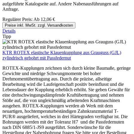
aufgeführte Katalogseite auf. Andere Nabenausführungen auf
Anfrage.
Regulärer Preis:
Ab
12,06 €
Preise inkl. MwSt. zzgl. Versandkosten
Details
Tipp
KTR ROTEX elastische Klauenkupplung aus Grauguss (GJL)
zylindrisch gebohrt mit Passfedernut
ROTEX-Kupplungen zeichnen sich durch kleine Baumaße, geringe
Gewichte und niedrige Schwungmomente bei hoher
Drehmomentübertragung aus. Durch die präzise, allseitige
Bearbeitung wird die Laufeigenschaft positiv beeinflusst und die
Lebensdauer der Kupplung erheblich erhöht. Sie geben Gewähr für
eine drehschwingungsdämpfende Kraftübertragung und nehmen
Stöße auf, die von ungleichmäßig arbeitenden Kraftmaschinen
ausgehen. ROTEX-Kupplungen werden ab Werk mit dem
neuartigen, hochtemperaturbeständigen Zahnkranzmaterial T-
PUR® ausgeliefert, welches in drei Härtegraden verfügbar ist. Die
Bohrungen werden mit der Toleranz H7 und die Passfedernuten
nach DIN 6885/1-JS9 ausgeführt. Sonderwünsche für die
Herstellung der Nabenbohrung fragen Sie bitte vor der Bestellung