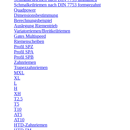
Schmalkeilriemen nach DIN 7753 formgezahnt
Quadpower
Dimensionsbestimmung
Berechnungsbeispiel
Auslegung Riementrieb
Variatorriemen/Breitkeilriemen
Gates Multispeed
Riemenscheiben
Profil SPZ
Profil SPA
Profil SPB
Zahnriemen
Trapezzahnriemen
MXL
XL
L
H
XH
T2.5
T5
T10
AT5
AT10
HTD-Zahnriemen