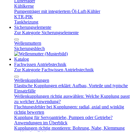
Lüfterräder
Kühlkerne
Pumpenträger mit integriertem Öl-Luft-Kühler
KTR-PIK
Tankheizung
Sicherungselemente
Zur Kategorie Sicherungselemente
Wellenmuttern
Sicherungsblech
Katalog
Fachwissen Antriebstechnik
Zur Kategorie Fachwissen Antriebstechnik
Wellenkupplungen
Elastische Kupplungen erklärt: Aufbau, Vorteile und typische
Einsatzfälle
Wellenkupplungen richtig auswählen: Welche Kupplung passt
zu welcher Anwendung?
Fluchtungsfehler bei Kupplungen: radial, axial und winklig
richtig bewerten
Kupplung für Servoantriebe, Pumpen oder Getriebe?
Anwendungen im Überblick
Kupplungen richtig montieren: Bohrung, Nabe, Klemmung