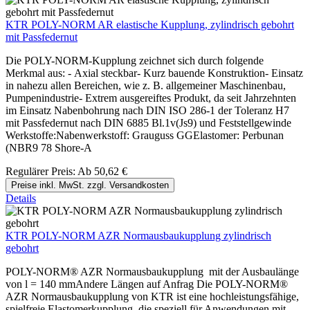
KTR POLY-NORM AR elastische Kupplung, zylindrisch gebohrt
mit Passfedernut
Die POLY-NORM-Kupplung zeichnet sich durch folgende
Merkmal aus: - Axial steckbar- Kurz bauende Konstruktion- Einsatz
in nahezu allen Bereichen, wie z. B. allgemeiner Maschinenbau,
Pumpenindustrie- Extrem ausgereiftes Produkt, da seit Jahrzehnten
im Einsatz Nabenbohrung nach DIN ISO 286-1 der Toleranz H7
mit Passfedernut nach DIN 6885 Bl.1v(Js9) und Feststellgewinde
Werkstoffe:Nabenwerkstoff: Grauguss GGElastomer: Perbunan
(NBR9 78 Shore-A
Regulärer Preis:
Ab
50,62 €
Preise inkl. MwSt. zzgl. Versandkosten
Details
KTR POLY-NORM AZR Normausbaukupplung zylindrisch
gebohrt
POLY-NORM® AZR Normausbaukupplung mit der Ausbaulänge
von l = 140 mmAndere Längen auf Anfrag Die POLY-NORM®
AZR Normausbaukupplung von KTR ist eine hochleistungsfähige,
spielfreie Elastomerkupplung, die speziell für Anwendungen mit