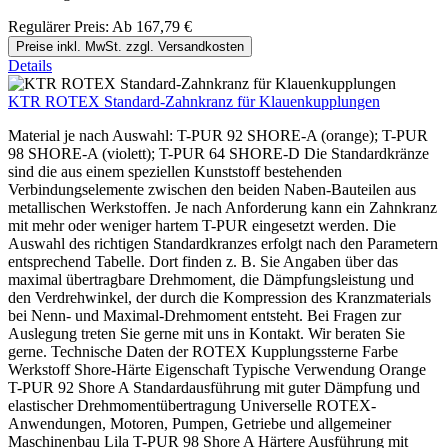
Regulärer Preis:
Ab
167,79 €
Preise inkl. MwSt. zzgl. Versandkosten
Details
KTR ROTEX Standard-Zahnkranz für Klauenkupplungen
Material je nach Auswahl: T-PUR 92 SHORE-A (orange); T-PUR
98 SHORE-A (violett); T-PUR 64 SHORE-D Die Standardkränze
sind die aus einem speziellen Kunststoff bestehenden
Verbindungselemente zwischen den beiden Naben-Bauteilen aus
metallischen Werkstoffen. Je nach Anforderung kann ein Zahnkranz
mit mehr oder weniger hartem T-PUR eingesetzt werden. Die
Auswahl des richtigen Standardkranzes erfolgt nach den Parametern
entsprechend Tabelle. Dort finden z. B. Sie Angaben über das
maximal übertragbare Drehmoment, die Dämpfungsleistung und
den Verdrehwinkel, der durch die Kompression des Kranzmaterials
bei Nenn- und Maximal-Drehmoment entsteht. Bei Fragen zur
Auslegung treten Sie gerne mit uns in Kontakt. Wir beraten Sie
gerne. Technische Daten der ROTEX Kupplungssterne Farbe
Werkstoff Shore-Härte Eigenschaft Typische Verwendung Orange
T-PUR 92 Shore A Standardausführung mit guter Dämpfung und
elastischer Drehmomentübertragung Universelle ROTEX-
Anwendungen, Motoren, Pumpen, Getriebe und allgemeiner
Maschinenbau Lila T-PUR 98 Shore A Härtere Ausführung mit