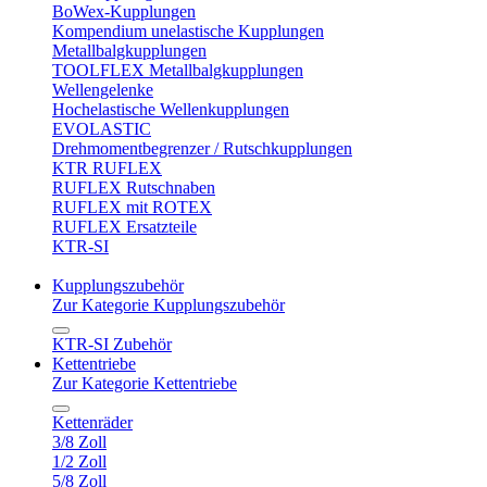
BoWex-Kupplungen
Kompendium unelastische Kupplungen
Metallbalgkupplungen
TOOLFLEX Metallbalgkupplungen
Wellengelenke
Hochelastische Wellenkupplungen
EVOLASTIC
Drehmomentbegrenzer / Rutschkupplungen
KTR RUFLEX
RUFLEX Rutschnaben
RUFLEX mit ROTEX
RUFLEX Ersatzteile
KTR-SI
Kupplungszubehör
Zur Kategorie Kupplungszubehör
KTR-SI Zubehör
Kettentriebe
Zur Kategorie Kettentriebe
Kettenräder
3/8 Zoll
1/2 Zoll
5/8 Zoll