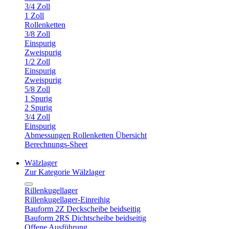
3/4 Zoll
1 Zoll
Rollenketten
3/8 Zoll
Einspurig
Zweispurig
1/2 Zoll
Einspurig
Zweispurig
5/8 Zoll
1 Spurig
2 Spurig
3/4 Zoll
Einspurig
Abmessungen Rollenketten Übersicht
Berechnungs-Sheet
Wälzlager
Zur Kategorie Wälzlager
Rillenkugellager
Rillenkugellager-Einreihig
Bauform 2Z Deckscheibe beidseitig
Bauform 2RS Dichtscheibe beidseitig
Offene Ausführung