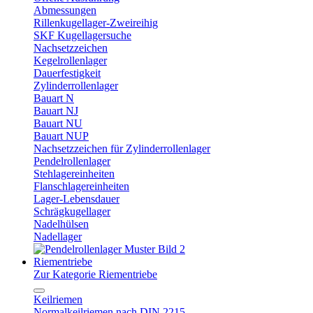
Abmessungen
Rillenkugellager-Zweireihig
SKF Kugellagersuche
Nachsetzzeichen
Kegelrollenlager
Dauerfestigkeit
Zylinderrollenlager
Bauart N
Bauart NJ
Bauart NU
Bauart NUP
Nachsetzzeichen für Zylinderrollenlager
Pendelrollenlager
Stehlagereinheiten
Flanschlagereinheiten
Lager-Lebensdauer
Schrägkugellager
Nadelhülsen
Nadellager
Riementriebe
Zur Kategorie Riementriebe
Keilriemen
Normalkeilriemen nach DIN 2215