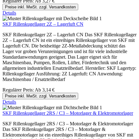
Regulärer Preis:
Ab
3,27 €
Preise inkl. MwSt. zzgl. Versandkosten
Details
SKF Rillenkugellager 2Z – Lagerluft CN
SKF Rillenkugellager 2Z – Lagerluft CN Das SKF Rillenkugellager
2Z – Lagerluft CN ist ein einreihiges Rillenkugellager von SKF mit
Lagerluft CN. Die beidseitige 2Z-Metallabdeckung schützt das
Lager vor groben Verunreinigungen und ist für viele industrielle
Standardanwendungen geeignet. Das Lager eignet sich für
Maschinenbau, Pumpen, Rollen, Lüfter, Fördertechnik und den
allgemeinen industriellen Ersatzteilbedarf. Hersteller: SKF Lagertyp:
Rillenkugellager Ausführung: 2Z Lagerluft: CN Anwendung:
Maschinenbau / Ersatzteilbedarf
Regulärer Preis:
Ab
3,14 €
Preise inkl. MwSt. zzgl. Versandkosten
Details
SKF Rillenkugellager 2RS / C3 – Motorlager & Elektromotorlager
SKF Rillenkugellager 2RS / C3 – Motorlager & Elektromotorlager
Das SKF Rillenkugellager 2RS / C3 – Motorlager &
Elektromotorlager ist ein einreihiges Rillenkugellager von SKF mit