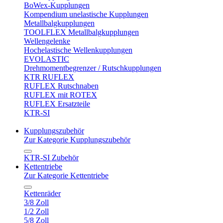
BoWex-Kupplungen
Kompendium unelastische Kupplungen
Metallbalgkupplungen
TOOLFLEX Metallbalgkupplungen
Wellengelenke
Hochelastische Wellenkupplungen
EVOLASTIC
Drehmomentbegrenzer / Rutschkupplungen
KTR RUFLEX
RUFLEX Rutschnaben
RUFLEX mit ROTEX
RUFLEX Ersatzteile
KTR-SI
Kupplungszubehör
Zur Kategorie Kupplungszubehör
KTR-SI Zubehör
Kettentriebe
Zur Kategorie Kettentriebe
Kettenräder
3/8 Zoll
1/2 Zoll
5/8 Zoll