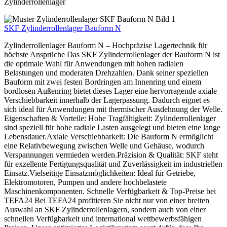
Zylinderrollenlager
SKF Zylinderrollenlager Bauform N
Zylinderrollenlager Bauform N – Hochpräzise Lagertechnik für
höchste Ansprüche Das SKF Zylinderrollenlager der Bauform N ist
die optimale Wahl für Anwendungen mit hohen radialen
Belastungen und moderaten Drehzahlen. Dank seiner speziellen
Bauform mit zwei festen Bordringen am Innenring und einem
bordlosen Außenring bietet dieses Lager eine hervorragende axiale
Verschiebbarkeit innerhalb der Lagerpassung. Dadurch eignet es
sich ideal für Anwendungen mit thermischer Ausdehnung der Welle.
Eigenschaften & Vorteile: Hohe Tragfähigkeit: Zylinderrollenlager
sind speziell für hohe radiale Lasten ausgelegt und bieten eine lange
Lebensdauer.Axiale Verschiebbarkeit: Die Bauform N ermöglicht
eine Relativbewegung zwischen Welle und Gehäuse, wodurch
Verspannungen vermieden werden.Präzision & Qualität: SKF steht
für exzellente Fertigungsqualität und Zuverlässigkeit im industriellen
Einsatz.Vielseitige Einsatzmöglichkeiten: Ideal für Getriebe,
Elektromotoren, Pumpen und andere hochbelastete
Maschinenkomponenten. Schnelle Verfügbarkeit & Top-Preise bei
TEFA24 Bei TEFA24 profitieren Sie nicht nur von einer breiten
Auswahl an SKF Zylinderrollenlagern, sondern auch von einer
schnellen Verfügbarkeit und international wettbewerbsfähigen