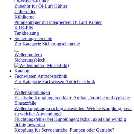
Öl-Wasser-Kühler
Zubehör für Öl-Luft-Kühler
Lüfterräder
Kühlkerne
Pumpenträger mit integriertem Öl-Luft-Kühler
KTR-PIK
Tankheizung
Sicherungselemente
Zur Kategorie Sicherungselemente
Wellenmuttern
Sicherungsblech
Katalog
Fachwissen Antriebstechnik
Zur Kategorie Fachwissen Antriebstechnik
Wellenkupplungen
Elastische Kupplungen erklärt: Aufbau, Vorteile und typische
Einsatzfälle
Wellenkupplungen richtig auswählen: Welche Kupplung passt
zu welcher Anwendung?
Fluchtungsfehler bei Kupplungen: radial, axial und winklig
richtig bewerten
Kupplung für Servoantriebe, Pumpen oder Getriebe?