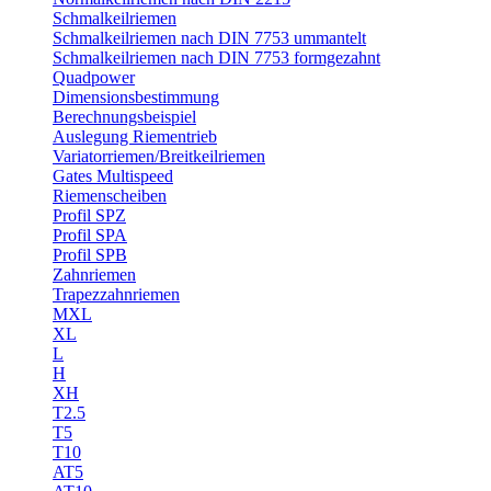
Schmalkeilriemen
Schmalkeilriemen nach DIN 7753 ummantelt
Schmalkeilriemen nach DIN 7753 formgezahnt
Quadpower
Dimensionsbestimmung
Berechnungsbeispiel
Auslegung Riementrieb
Variatorriemen/Breitkeilriemen
Gates Multispeed
Riemenscheiben
Profil SPZ
Profil SPA
Profil SPB
Zahnriemen
Trapezzahnriemen
MXL
XL
L
H
XH
T2.5
T5
T10
AT5