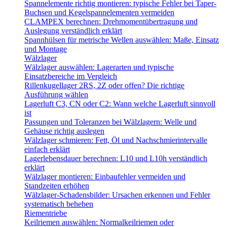
Spannelemente richtig montieren: typische Fehler bei Taper-
Buchsen und Kegelspannelementen vermeiden
CLAMPEX berechnen: Drehmomentübertragung und
Auslegung verständlich erklärt
Spannhülsen für metrische Wellen auswählen: Maße, Einsatz
und Montage
Wälzlager
Wälzlager auswählen: Lagerarten und typische
Einsatzbereiche im Vergleich
Rillenkugellager 2RS, 2Z oder offen? Die richtige
Ausführung wählen
Lagerluft C3, CN oder C2: Wann welche Lagerluft sinnvoll
ist
Passungen und Toleranzen bei Wälzlagern: Welle und
Gehäuse richtig auslegen
Wälzlager schmieren: Fett, Öl und Nachschmierintervalle
einfach erklärt
Lagerlebensdauer berechnen: L10 und L10h verständlich
erklärt
Wälzlager montieren: Einbaufehler vermeiden und
Standzeiten erhöhen
Wälzlager-Schadensbilder: Ursachen erkennen und Fehler
systematisch beheben
Riementriebe
Keilriemen auswählen: Normalkeilriemen oder