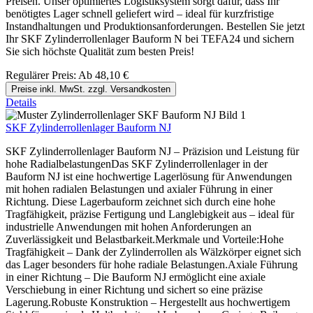
Preisen. Unser optimiertes Logistiksystem sorgt dafür, dass Ihr
benötigtes Lager schnell geliefert wird – ideal für kurzfristige
Instandhaltungen und Produktionsanforderungen. Bestellen Sie jetzt
Ihr SKF Zylinderrollenlager Bauform N bei TEFA24 und sichern
Sie sich höchste Qualität zum besten Preis!
Regulärer Preis:
Ab
48,10 €
Preise inkl. MwSt. zzgl. Versandkosten
Details
SKF Zylinderrollenlager Bauform NJ
SKF Zylinderrollenlager Bauform NJ – Präzision und Leistung für
hohe RadialbelastungenDas SKF Zylinderrollenlager in der
Bauform NJ ist eine hochwertige Lagerlösung für Anwendungen
mit hohen radialen Belastungen und axialer Führung in einer
Richtung. Diese Lagerbauform zeichnet sich durch eine hohe
Tragfähigkeit, präzise Fertigung und Langlebigkeit aus – ideal für
industrielle Anwendungen mit hohen Anforderungen an
Zuverlässigkeit und Belastbarkeit.Merkmale und Vorteile:Hohe
Tragfähigkeit – Dank der Zylinderrollen als Wälzkörper eignet sich
das Lager besonders für hohe radiale Belastungen.Axiale Führung
in einer Richtung – Die Bauform NJ ermöglicht eine axiale
Verschiebung in einer Richtung und sichert so eine präzise
Lagerung.Robuste Konstruktion – Hergestellt aus hochwertigem