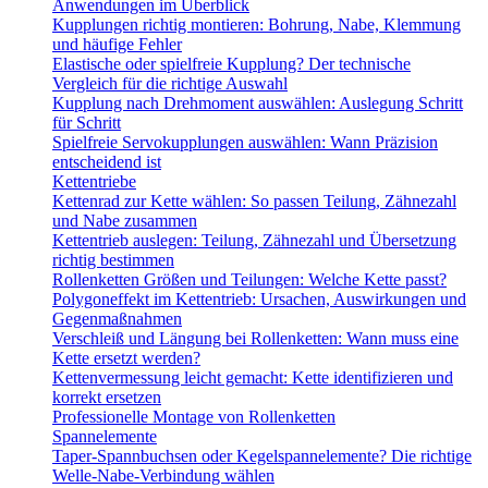
Anwendungen im Überblick
Kupplungen richtig montieren: Bohrung, Nabe, Klemmung
und häufige Fehler
Elastische oder spielfreie Kupplung? Der technische
Vergleich für die richtige Auswahl
Kupplung nach Drehmoment auswählen: Auslegung Schritt
für Schritt
Spielfreie Servokupplungen auswählen: Wann Präzision
entscheidend ist
Kettentriebe
Kettenrad zur Kette wählen: So passen Teilung, Zähnezahl
und Nabe zusammen
Kettentrieb auslegen: Teilung, Zähnezahl und Übersetzung
richtig bestimmen
Rollenketten Größen und Teilungen: Welche Kette passt?
Polygoneffekt im Kettentrieb: Ursachen, Auswirkungen und
Gegenmaßnahmen
Verschleiß und Längung bei Rollenketten: Wann muss eine
Kette ersetzt werden?
Kettenvermessung leicht gemacht: Kette identifizieren und
korrekt ersetzen
Professionelle Montage von Rollenketten
Spannelemente
Taper-Spannbuchsen oder Kegelspannelemente? Die richtige
Welle-Nabe-Verbindung wählen