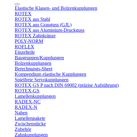
Elastische Klauen- und Bolzenkupplungen
ROTEX
ROTEX aus Stahl
ROTEX aus Grauguss (GJL)
ROTEX aus Aluminium-Druckguss
ROTEX Zahnkränze
POLY-NORM
ROFLEX
Einzelteile
Baugruppen/Kupplungen
Bolzenkupplungen
Berechnungs-Sheet
Kompendium elastische Kupplungen
Spielfreie Servokupplungen
ROTEX GS P nach DIN 69002 (präzise Aufsührung)
ROTEX-GS
Lamellenkupplungen
RADEX-NC
RADEX-N
Naben
Lamellenpakete
Zwischenstücke
Zubehör
Zahnkupplungen