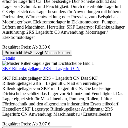
erhöhter Lagerluft C3. Die beidseitige Dichtscheibe schützt das
Lager vor Schmutz und Feuchtigkeit. Durch die erhöhte Lagerluft
C3 eignet sich das Lager besonders für Anwendungen mit höheren
Drehzahlen, Wärmeentwicklung oder Presssitz, zum Beispiel als
Motorlager bzw. Elektromotorlager in Elektromotoren, Pumpen,
Lüftern und Maschinen. Hersteller: SKF Lagertyp: Rillenkugellager
Ausführung: 2RS Lagerluft: C3 Anwendung: Motorlager /
Elektromotorlager
Regulärer Preis:
Ab
3,30 €
Preise inkl. MwSt. zzgl. Versandkosten
Details
SKF Rillenkugellager 2RS – Lagerluft CN
SKF Rillenkugellager 2RS – Lagerluft CN Das SKF
Rillenkugellager 2RS – Lagerluft CN ist ein einreihiges
Rillenkugellager von SKF mit Lagerluft CN. Die beidseitige
Dichtscheibe schützt das Lager vor Schmutz und Feuchtigkeit. Das
Lager eignet sich für Maschinenbau, Pumpen, Rollen, Lüfter,
Fördertechnik und den allgemeinen industriellen Ersatzteilbedarf.
Hersteller: SKF Lagertyp: Rillenkugellager Ausführung: 2RS
Lagerluft: CN Anwendung: Maschinenbau / Ersatzteilbedarf
Regulärer Preis:
Ab
3,07 €