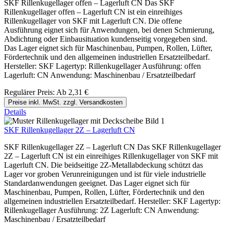
SKF Rillenkugellager offen – Lagerluft CN Das SKF
Rillenkugellager offen – Lagerluft CN ist ein einreihiges
Rillenkugellager von SKF mit Lagerluft CN. Die offene
Ausführung eignet sich für Anwendungen, bei denen Schmierung,
Abdichtung oder Einbausituation kundenseitig vorgegeben sind.
Das Lager eignet sich für Maschinenbau, Pumpen, Rollen, Lüfter,
Fördertechnik und den allgemeinen industriellen Ersatzteilbedarf.
Hersteller: SKF Lagertyp: Rillenkugellager Ausführung: offen
Lagerluft: CN Anwendung: Maschinenbau / Ersatzteilbedarf
Regulärer Preis:
Ab
2,31 €
Preise inkl. MwSt. zzgl. Versandkosten
Details
SKF Rillenkugellager 2Z – Lagerluft CN
SKF Rillenkugellager 2Z – Lagerluft CN Das SKF Rillenkugellager
2Z – Lagerluft CN ist ein einreihiges Rillenkugellager von SKF mit
Lagerluft CN. Die beidseitige 2Z-Metallabdeckung schützt das
Lager vor groben Verunreinigungen und ist für viele industrielle
Standardanwendungen geeignet. Das Lager eignet sich für
Maschinenbau, Pumpen, Rollen, Lüfter, Fördertechnik und den
allgemeinen industriellen Ersatzteilbedarf. Hersteller: SKF Lagertyp:
Rillenkugellager Ausführung: 2Z Lagerluft: CN Anwendung:
Maschinenbau / Ersatzteilbedarf