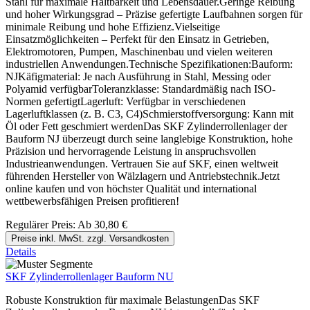
Stahl für maximale Haltbarkeit und Lebensdauer.Geringe Reibung
und hoher Wirkungsgrad – Präzise gefertigte Laufbahnen sorgen für
minimale Reibung und hohe Effizienz.Vielseitige
Einsatzmöglichkeiten – Perfekt für den Einsatz in Getrieben,
Elektromotoren, Pumpen, Maschinenbau und vielen weiteren
industriellen Anwendungen.Technische Spezifikationen:Bauform:
NJKäfigmaterial: Je nach Ausführung in Stahl, Messing oder
Polyamid verfügbarToleranzklasse: Standardmäßig nach ISO-
Normen gefertigtLagerluft: Verfügbar in verschiedenen
Lagerluftklassen (z. B. C3, C4)Schmierstoffversorgung: Kann mit
Öl oder Fett geschmiert werdenDas SKF Zylinderrollenlager der
Bauform NJ überzeugt durch seine langlebige Konstruktion, hohe
Präzision und hervorragende Leistung in anspruchsvollen
Industrieanwendungen. Vertrauen Sie auf SKF, einen weltweit
führenden Hersteller von Wälzlagern und Antriebstechnik.Jetzt
online kaufen und von höchster Qualität und international
wettbewerbsfähigen Preisen profitieren!
Regulärer Preis:
Ab
30,80 €
Preise inkl. MwSt. zzgl. Versandkosten
Details
SKF Zylinderrollenlager Bauform NU
Robuste Konstruktion für maximale BelastungenDas SKF