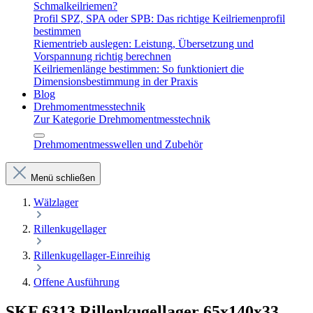
Schmalkeilriemen?
Profil SPZ, SPA oder SPB: Das richtige Keilriemenprofil
bestimmen
Riementrieb auslegen: Leistung, Übersetzung und
Vorspannung richtig berechnen
Keilriemenlänge bestimmen: So funktioniert die
Dimensionsbestimmung in der Praxis
Blog
Drehmomentmesstechnik
Zur Kategorie Drehmomentmesstechnik
Drehmomentmesswellen und Zubehör
Menü schließen
Wälzlager
Rillenkugellager
Rillenkugellager-Einreihig
Offene Ausführung
SKF 6313 Rillenkugellager 65x140x33