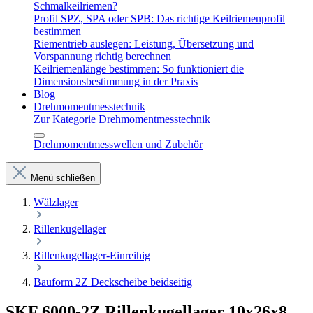
Schmalkeilriemen?
Profil SPZ, SPA oder SPB: Das richtige Keilriemenprofil
bestimmen
Riementrieb auslegen: Leistung, Übersetzung und
Vorspannung richtig berechnen
Keilriemenlänge bestimmen: So funktioniert die
Dimensionsbestimmung in der Praxis
Blog
Drehmomentmesstechnik
Zur Kategorie Drehmomentmesstechnik
Drehmomentmesswellen und Zubehör
Menü schließen
Wälzlager
Rillenkugellager
Rillenkugellager-Einreihig
Bauform 2Z Deckscheibe beidseitig
SKF 6000-2Z Rillenkugellager 10x26x8