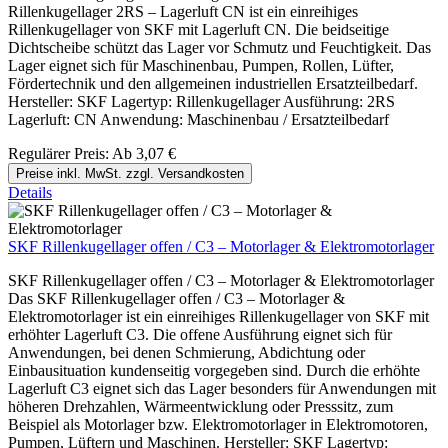
Rillenkugellager 2RS – Lagerluft CN ist ein einreihiges
Rillenkugellager von SKF mit Lagerluft CN. Die beidseitige
Dichtscheibe schützt das Lager vor Schmutz und Feuchtigkeit. Das
Lager eignet sich für Maschinenbau, Pumpen, Rollen, Lüfter,
Fördertechnik und den allgemeinen industriellen Ersatzteilbedarf.
Hersteller: SKF Lagertyp: Rillenkugellager Ausführung: 2RS
Lagerluft: CN Anwendung: Maschinenbau / Ersatzteilbedarf
Regulärer Preis:
Ab
3,07 €
Preise inkl. MwSt. zzgl. Versandkosten
Details
SKF Rillenkugellager offen / C3 – Motorlager & Elektromotorlager
SKF Rillenkugellager offen / C3 – Motorlager & Elektromotorlager
Das SKF Rillenkugellager offen / C3 – Motorlager &
Elektromotorlager ist ein einreihiges Rillenkugellager von SKF mit
erhöhter Lagerluft C3. Die offene Ausführung eignet sich für
Anwendungen, bei denen Schmierung, Abdichtung oder
Einbausituation kundenseitig vorgegeben sind. Durch die erhöhte
Lagerluft C3 eignet sich das Lager besonders für Anwendungen mit
höheren Drehzahlen, Wärmeentwicklung oder Presssitz, zum
Beispiel als Motorlager bzw. Elektromotorlager in Elektromotoren,
Pumpen, Lüftern und Maschinen. Hersteller: SKF Lagertyp: