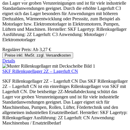
das Lager vor groben Verunreinigungen und ist für viele industrielle
Standardanwendungen geeignet. Durch die erhöhte Lagerluft C3
eignet sich das Lager besonders für Anwendungen mit höheren
Drehzahlen, Wärmeentwicklung oder Presssitz, zum Beispiel als
Motorlager bzw. Elektromotorlager in Elektromotoren, Pumpen,
Lüftern und Maschinen. Hersteller: SKF Lagertyp: Rillenkugellager
Ausführung: 2Z Lagerluft: C3 Anwendung: Motorlager /
Elektromotorlager
Regulärer Preis:
Ab
3,27 €
Preise inkl. MwSt. zzgl. Versandkosten
Details
SKF Rillenkugellager 2Z – Lagerluft CN
SKF Rillenkugellager 2Z – Lagerluft CN Das SKF Rillenkugellager
2Z – Lagerluft CN ist ein einreihiges Rillenkugellager von SKF mit
Lagerluft CN. Die beidseitige 2Z-Metallabdeckung schützt das
Lager vor groben Verunreinigungen und ist für viele industrielle
Standardanwendungen geeignet. Das Lager eignet sich für
Maschinenbau, Pumpen, Rollen, Lüfter, Fördertechnik und den
allgemeinen industriellen Ersatzteilbedarf. Hersteller: SKF Lagertyp:
Rillenkugellager Ausführung: 2Z Lagerluft: CN Anwendung:
Maschinenbau / Ersatzteilbedarf