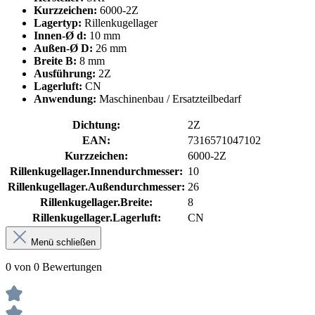
Kurzzeichen:
6000-2Z
Lagertyp:
Rillenkugellager
Innen-Ø d:
10 mm
Außen-Ø D:
26 mm
Breite B:
8 mm
Ausführung:
2Z
Lagerluft:
CN
Anwendung:
Maschinenbau / Ersatzteilbedarf
Dichtung:
2Z
EAN:
7316571047102
Kurzzeichen:
6000-2Z
Rillenkugellager.Innendurchmesser:
10
Rillenkugellager.Außendurchmesser:
26
Rillenkugellager.Breite:
8
Rillenkugellager.Lagerluft:
CN
Menü schließen
0 von 0 Bewertungen