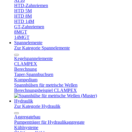
AT10
HTD-Zahnriemen
HTD 5M
HTD 8M
HTD 14M
GT-Zahnriemen
8MGT
14MGT
Spannelemente
Zur Kategorie Spannelemente
Kegelspannelemente
CLAMPEX
Berechnung
Taper-Spannbuchsen
Kompedium
Spannhülsen für metrische Wellen
Berechnungsbeispiel CLAMPEX
Hydraulik
Zur Kategorie Hydraulik
Aggregatebau
Pumpenträger für Hydraulikaggregate
Kühlsysteme