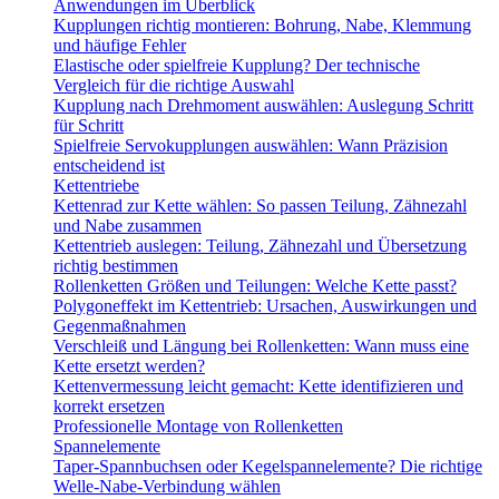
Anwendungen im Überblick
Kupplungen richtig montieren: Bohrung, Nabe, Klemmung
und häufige Fehler
Elastische oder spielfreie Kupplung? Der technische
Vergleich für die richtige Auswahl
Kupplung nach Drehmoment auswählen: Auslegung Schritt
für Schritt
Spielfreie Servokupplungen auswählen: Wann Präzision
entscheidend ist
Kettentriebe
Kettenrad zur Kette wählen: So passen Teilung, Zähnezahl
und Nabe zusammen
Kettentrieb auslegen: Teilung, Zähnezahl und Übersetzung
richtig bestimmen
Rollenketten Größen und Teilungen: Welche Kette passt?
Polygoneffekt im Kettentrieb: Ursachen, Auswirkungen und
Gegenmaßnahmen
Verschleiß und Längung bei Rollenketten: Wann muss eine
Kette ersetzt werden?
Kettenvermessung leicht gemacht: Kette identifizieren und
korrekt ersetzen
Professionelle Montage von Rollenketten
Spannelemente
Taper-Spannbuchsen oder Kegelspannelemente? Die richtige
Welle-Nabe-Verbindung wählen