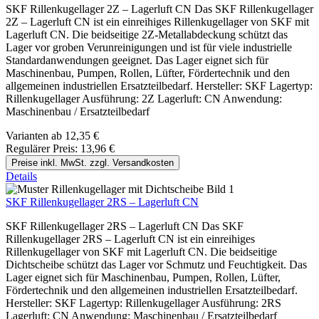
SKF Rillenkugellager 2Z – Lagerluft CN Das SKF Rillenkugellager
2Z – Lagerluft CN ist ein einreihiges Rillenkugellager von SKF mit
Lagerluft CN. Die beidseitige 2Z-Metallabdeckung schützt das
Lager vor groben Verunreinigungen und ist für viele industrielle
Standardanwendungen geeignet. Das Lager eignet sich für
Maschinenbau, Pumpen, Rollen, Lüfter, Fördertechnik und den
allgemeinen industriellen Ersatzteilbedarf. Hersteller: SKF Lagertyp:
Rillenkugellager Ausführung: 2Z Lagerluft: CN Anwendung:
Maschinenbau / Ersatzteilbedarf
Varianten ab
12,35 €
Regulärer Preis:
13,96 €
Preise inkl. MwSt. zzgl. Versandkosten
Details
SKF Rillenkugellager 2RS – Lagerluft CN
SKF Rillenkugellager 2RS – Lagerluft CN Das SKF
Rillenkugellager 2RS – Lagerluft CN ist ein einreihiges
Rillenkugellager von SKF mit Lagerluft CN. Die beidseitige
Dichtscheibe schützt das Lager vor Schmutz und Feuchtigkeit. Das
Lager eignet sich für Maschinenbau, Pumpen, Rollen, Lüfter,
Fördertechnik und den allgemeinen industriellen Ersatzteilbedarf.
Hersteller: SKF Lagertyp: Rillenkugellager Ausführung: 2RS
Lagerluft: CN Anwendung: Maschinenbau / Ersatzteilbedarf