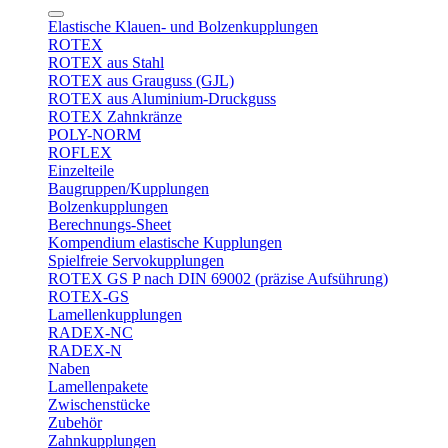
Elastische Klauen- und Bolzenkupplungen
ROTEX
ROTEX aus Stahl
ROTEX aus Grauguss (GJL)
ROTEX aus Aluminium-Druckguss
ROTEX Zahnkränze
POLY-NORM
ROFLEX
Einzelteile
Baugruppen/Kupplungen
Bolzenkupplungen
Berechnungs-Sheet
Kompendium elastische Kupplungen
Spielfreie Servokupplungen
ROTEX GS P nach DIN 69002 (präzise Aufsührung)
ROTEX-GS
Lamellenkupplungen
RADEX-NC
RADEX-N
Naben
Lamellenpakete
Zwischenstücke
Zubehör
Zahnkupplungen