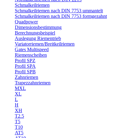
Schmalkeilriemen
Schmalkeilriemen nach DIN 7753 ummantelt
Schmalkeilriemen nach DIN 7753 formgezahnt
Quadpower
Dimensionsbestimmung
Berechnungsbeispiel
Auslegung Riementrieb
Variatorriemen/Breitkeilriemen
Gates Multispeed
Riemenscheiben
Profil SPZ
Profil SPA
Profil SPB
Zahnriemen
Trapezzahnriemen
MXL
XL
L
H
XH
T2.5
T5
T10
AT5