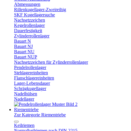
Abmessungen
Rillenkugellager-Zweireihig
SKF Kugellagersuche
Nachsetzzeichen
Kegelrollenlager
Dauerfestigkeit
Zylinderrollenlager
Bauart N
Bauart NJ
Bauart NU
Bauart NUP
Nachsetzzeichen für Zylinderrollenlager
Pendelrollenlager
Stehlagereinheiten
Flanschlagereinheiten
Lager-Lebensdauer
Schrägkugellager
Nadelhülsen
Nadellager
Riementriebe
Zur Kategorie Riementriebe
Keilriemen
Normalkeilriemen nach DIN 2215