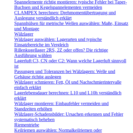
Spannelemente richtig montieren: typische Fehler bei Taper-
Buchsen und Kegelspannelementen vermeiden
CLAMPEX berechnen: Drehmomentübertragung und
Auslegung verständlich erklärt
Spannhülsen für metrische Wellen auswählen: Maße, Einsatz
und Montage
Wälzlager
Wälzlager auswählen: Lagerarten und typische
Einsatzbereiche im Vergleich
Rillenkugellager 2RS, 2Z oder offen? Die richtige
Ausführung wählen
Lagerluft C3, CN oder C2: Wann welche Lagerluft sinnvoll
ist
Passungen und Toleranzen bei Wälzlagern: Welle und
Gehäuse richtig auslegen
Wälzlager schmieren: Fett, Öl und Nachschmierintervalle
einfach erklärt
Lagerlebensdauer berechnen: L10 und L10h verständlich
erklärt
Wälzlager montieren: Einbaufehler vermeiden und
Standzeiten erhöhen
Wälzlager-Schadensbilder: Ursachen erkennen und Fehler
systematisch beheben
Riementriebe
Keilriemen auswählen: Normalkeilriemen oder