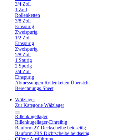
3/4 Zoll
1 Zoll
Rollenketten
3/8 Zoll
Einspurig
Zweispurig
1/2 Zoll
Einspurig
Zweispurig
5/8 Zoll
1 Spurig
2 Spurig
3/4 Zoll
Einspurig
Abmessungen Rollenketten Übersicht
Berechnungs-Sheet
Wälzlager
Zur Kategorie Wälzlager
Rillenkugellager
Rillenkugellager-Einreihig
Bauform 2Z Deckscheibe beidseitig
Bauform 2RS Dichtscheibe beidseitig
Offene Ausführung