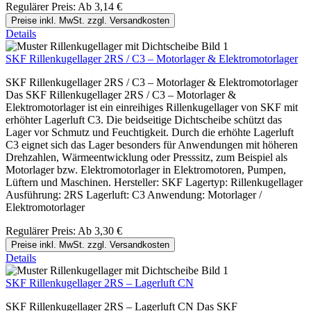
Regulärer Preis:
Ab
3,14 €
Preise inkl. MwSt. zzgl. Versandkosten
Details
SKF Rillenkugellager 2RS / C3 – Motorlager & Elektromotorlager
SKF Rillenkugellager 2RS / C3 – Motorlager & Elektromotorlager
Das SKF Rillenkugellager 2RS / C3 – Motorlager &
Elektromotorlager ist ein einreihiges Rillenkugellager von SKF mit
erhöhter Lagerluft C3. Die beidseitige Dichtscheibe schützt das
Lager vor Schmutz und Feuchtigkeit. Durch die erhöhte Lagerluft
C3 eignet sich das Lager besonders für Anwendungen mit höheren
Drehzahlen, Wärmeentwicklung oder Presssitz, zum Beispiel als
Motorlager bzw. Elektromotorlager in Elektromotoren, Pumpen,
Lüftern und Maschinen. Hersteller: SKF Lagertyp: Rillenkugellager
Ausführung: 2RS Lagerluft: C3 Anwendung: Motorlager /
Elektromotorlager
Regulärer Preis:
Ab
3,30 €
Preise inkl. MwSt. zzgl. Versandkosten
Details
SKF Rillenkugellager 2RS – Lagerluft CN
SKF Rillenkugellager 2RS – Lagerluft CN Das SKF