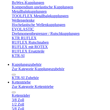
BoWex-Kupplungen
Kompendium unelastische Kupplungen
Metallbalgkupplungen
TOOLFLEX Metallbalgkupplungen
Wellengelenke
Hochelastische Wellenkupplungen
EVOLASTIC
Drehmomentbegrenzer / Rutschkupplungen
KTR RUFLEX
RUFLEX Rutschnaben
RUFLEX mit ROTEX
RUFLEX Ersatzteile
KTR-SI
Kupplungszubehör
Zur Kategorie Kupplungszubehör
KTR-SI Zubehör
Kettentriebe
Zur Kategorie Kettentriebe
Kettenräder
3/8 Zoll
1/2 Zoll
5/8 Zoll