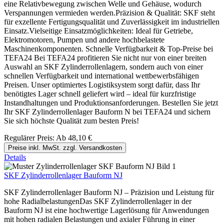
eine Relativbewegung zwischen Welle und Gehäuse, wodurch
Verspannungen vermieden werden.Präzision & Qualität: SKF steht
für exzellente Fertigungsqualität und Zuverlässigkeit im industriellen
Einsatz.Vielseitige Einsatzmöglichkeiten: Ideal für Getriebe,
Elektromotoren, Pumpen und andere hochbelastete
Maschinenkomponenten. Schnelle Verfügbarkeit & Top-Preise bei
TEFA24 Bei TEFA24 profitieren Sie nicht nur von einer breiten
Auswahl an SKF Zylinderrollenlagern, sondern auch von einer
schnellen Verfügbarkeit und international wettbewerbsfähigen
Preisen. Unser optimiertes Logistiksystem sorgt dafür, dass Ihr
benötigtes Lager schnell geliefert wird – ideal für kurzfristige
Instandhaltungen und Produktionsanforderungen. Bestellen Sie jetzt
Ihr SKF Zylinderrollenlager Bauform N bei TEFA24 und sichern
Sie sich höchste Qualität zum besten Preis!
Regulärer Preis:
Ab
48,10 €
Preise inkl. MwSt. zzgl. Versandkosten
Details
SKF Zylinderrollenlager Bauform NJ
SKF Zylinderrollenlager Bauform NJ – Präzision und Leistung für
hohe RadialbelastungenDas SKF Zylinderrollenlager in der
Bauform NJ ist eine hochwertige Lagerlösung für Anwendungen
mit hohen radialen Belastungen und axialer Führung in einer