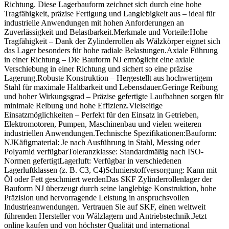
Richtung. Diese Lagerbauform zeichnet sich durch eine hohe
Tragfähigkeit, präzise Fertigung und Langlebigkeit aus – ideal für
industrielle Anwendungen mit hohen Anforderungen an
Zuverlässigkeit und Belastbarkeit.Merkmale und Vorteile:Hohe
Tragfähigkeit – Dank der Zylinderrollen als Wälzkörper eignet sich
das Lager besonders für hohe radiale Belastungen.Axiale Führung
in einer Richtung – Die Bauform NJ ermöglicht eine axiale
Verschiebung in einer Richtung und sichert so eine präzise
Lagerung.Robuste Konstruktion – Hergestellt aus hochwertigem
Stahl für maximale Haltbarkeit und Lebensdauer.Geringe Reibung
und hoher Wirkungsgrad – Präzise gefertigte Laufbahnen sorgen für
minimale Reibung und hohe Effizienz.Vielseitige
Einsatzmöglichkeiten – Perfekt für den Einsatz in Getrieben,
Elektromotoren, Pumpen, Maschinenbau und vielen weiteren
industriellen Anwendungen.Technische Spezifikationen:Bauform:
NJKäfigmaterial: Je nach Ausführung in Stahl, Messing oder
Polyamid verfügbarToleranzklasse: Standardmäßig nach ISO-
Normen gefertigtLagerluft: Verfügbar in verschiedenen
Lagerluftklassen (z. B. C3, C4)Schmierstoffversorgung: Kann mit
Öl oder Fett geschmiert werdenDas SKF Zylinderrollenlager der
Bauform NJ überzeugt durch seine langlebige Konstruktion, hohe
Präzision und hervorragende Leistung in anspruchsvollen
Industrieanwendungen. Vertrauen Sie auf SKF, einen weltweit
führenden Hersteller von Wälzlagern und Antriebstechnik.Jetzt
online kaufen und von höchster Qualität und international