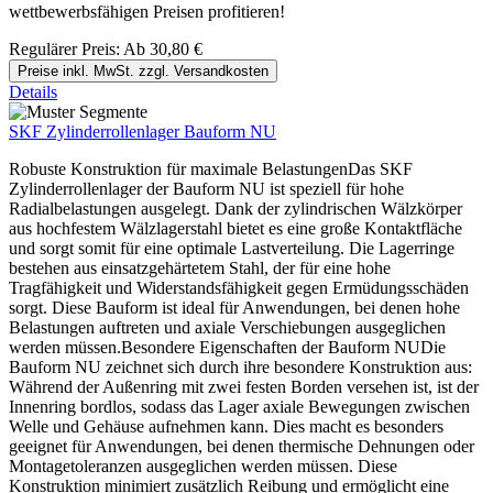
wettbewerbsfähigen Preisen profitieren!
Regulärer Preis:
Ab
30,80 €
Preise inkl. MwSt. zzgl. Versandkosten
Details
SKF Zylinderrollenlager Bauform NU
Robuste Konstruktion für maximale BelastungenDas SKF
Zylinderrollenlager der Bauform NU ist speziell für hohe
Radialbelastungen ausgelegt. Dank der zylindrischen Wälzkörper
aus hochfestem Wälzlagerstahl bietet es eine große Kontaktfläche
und sorgt somit für eine optimale Lastverteilung. Die Lagerringe
bestehen aus einsatzgehärtetem Stahl, der für eine hohe
Tragfähigkeit und Widerstandsfähigkeit gegen Ermüdungsschäden
sorgt. Diese Bauform ist ideal für Anwendungen, bei denen hohe
Belastungen auftreten und axiale Verschiebungen ausgeglichen
werden müssen.Besondere Eigenschaften der Bauform NUDie
Bauform NU zeichnet sich durch ihre besondere Konstruktion aus:
Während der Außenring mit zwei festen Borden versehen ist, ist der
Innenring bordlos, sodass das Lager axiale Bewegungen zwischen
Welle und Gehäuse aufnehmen kann. Dies macht es besonders
geeignet für Anwendungen, bei denen thermische Dehnungen oder
Montagetoleranzen ausgeglichen werden müssen. Diese
Konstruktion minimiert zusätzlich Reibung und ermöglicht eine