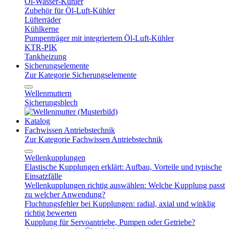
Öl-Wasser-Kühler
Zubehör für Öl-Luft-Kühler
Lüfterräder
Kühlkerne
Pumpenträger mit integriertem Öl-Luft-Kühler
KTR-PIK
Tankheizung
Sicherungselemente
Zur Kategorie Sicherungselemente
Wellenmuttern
Sicherungsblech
Katalog
Fachwissen Antriebstechnik
Zur Kategorie Fachwissen Antriebstechnik
Wellenkupplungen
Elastische Kupplungen erklärt: Aufbau, Vorteile und typische
Einsatzfälle
Wellenkupplungen richtig auswählen: Welche Kupplung passt
zu welcher Anwendung?
Fluchtungsfehler bei Kupplungen: radial, axial und winklig
richtig bewerten
Kupplung für Servoantriebe, Pumpen oder Getriebe?