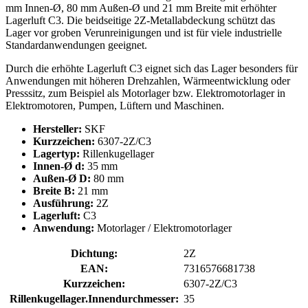
mm Innen-Ø, 80 mm Außen-Ø und 21 mm Breite mit erhöhter
Lagerluft C3. Die beidseitige 2Z-Metallabdeckung schützt das
Lager vor groben Verunreinigungen und ist für viele industrielle
Standardanwendungen geeignet.
Durch die erhöhte Lagerluft C3 eignet sich das Lager besonders für
Anwendungen mit höheren Drehzahlen, Wärmeentwicklung oder
Presssitz, zum Beispiel als Motorlager bzw. Elektromotorlager in
Elektromotoren, Pumpen, Lüftern und Maschinen.
Hersteller:
SKF
Kurzzeichen:
6307-2Z/C3
Lagertyp:
Rillenkugellager
Innen-Ø d:
35 mm
Außen-Ø D:
80 mm
Breite B:
21 mm
Ausführung:
2Z
Lagerluft:
C3
Anwendung:
Motorlager / Elektromotorlager
Dichtung:
2Z
EAN:
7316576681738
Kurzzeichen:
6307-2Z/C3
Rillenkugellager.Innendurchmesser:
35