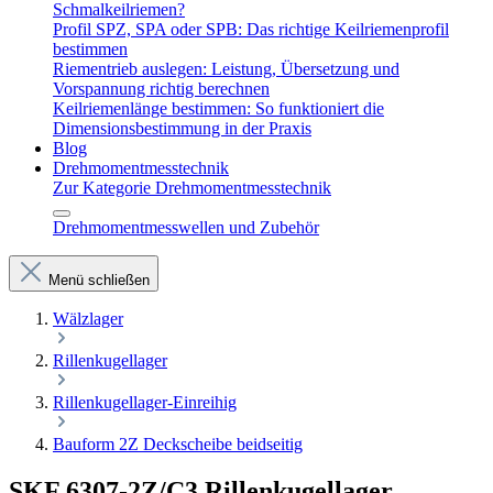
Schmalkeilriemen?
Profil SPZ, SPA oder SPB: Das richtige Keilriemenprofil
bestimmen
Riementrieb auslegen: Leistung, Übersetzung und
Vorspannung richtig berechnen
Keilriemenlänge bestimmen: So funktioniert die
Dimensionsbestimmung in der Praxis
Blog
Drehmomentmesstechnik
Zur Kategorie Drehmomentmesstechnik
Drehmomentmesswellen und Zubehör
Menü schließen
Wälzlager
Rillenkugellager
Rillenkugellager-Einreihig
Bauform 2Z Deckscheibe beidseitig
SKF 6307-2Z/C3 Rillenkugellager –