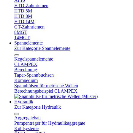
AT10
HTD-Zahnriemen
HTD 5M
HTD 8M
HTD 14M
GT-Zahnriemen
8MGT
14MGT
Spannelemente
Zur Kategorie Spannelemente
Kegelspannelemente
CLAMPEX
Berechnung
Taper-Spannbuchsen
Kompedium
Spannhülsen für metrische Wellen
Berechnungsbeispiel CLAMPEX
Hydraulik
Zur Kategorie Hydraulik
Aggregatebau
Pumpenträger für Hydraulikaggregate
Kühlsysteme