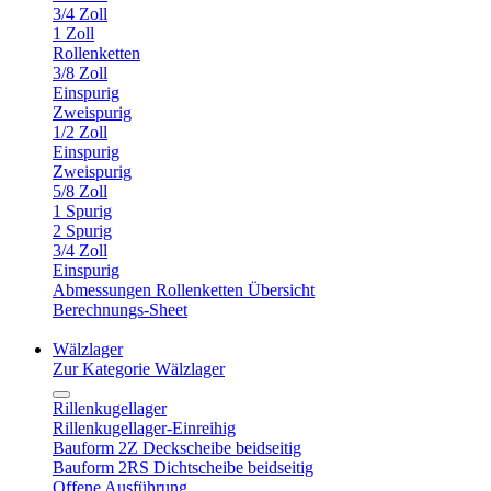
3/4 Zoll
1 Zoll
Rollenketten
3/8 Zoll
Einspurig
Zweispurig
1/2 Zoll
Einspurig
Zweispurig
5/8 Zoll
1 Spurig
2 Spurig
3/4 Zoll
Einspurig
Abmessungen Rollenketten Übersicht
Berechnungs-Sheet
Wälzlager
Zur Kategorie Wälzlager
Rillenkugellager
Rillenkugellager-Einreihig
Bauform 2Z Deckscheibe beidseitig
Bauform 2RS Dichtscheibe beidseitig
Offene Ausführung