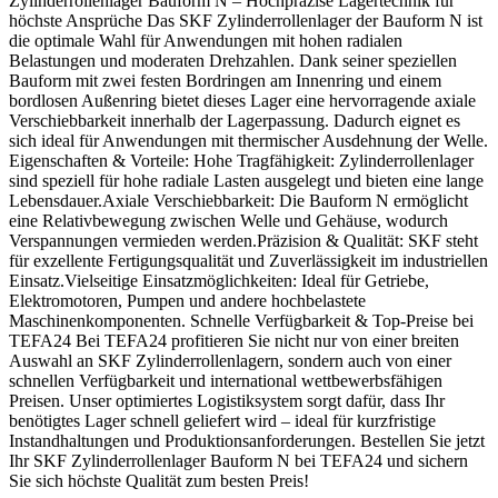
Zylinderrollenlager Bauform N – Hochpräzise Lagertechnik für
höchste Ansprüche Das SKF Zylinderrollenlager der Bauform N ist
die optimale Wahl für Anwendungen mit hohen radialen
Belastungen und moderaten Drehzahlen. Dank seiner speziellen
Bauform mit zwei festen Bordringen am Innenring und einem
bordlosen Außenring bietet dieses Lager eine hervorragende axiale
Verschiebbarkeit innerhalb der Lagerpassung. Dadurch eignet es
sich ideal für Anwendungen mit thermischer Ausdehnung der Welle.
Eigenschaften & Vorteile: Hohe Tragfähigkeit: Zylinderrollenlager
sind speziell für hohe radiale Lasten ausgelegt und bieten eine lange
Lebensdauer.Axiale Verschiebbarkeit: Die Bauform N ermöglicht
eine Relativbewegung zwischen Welle und Gehäuse, wodurch
Verspannungen vermieden werden.Präzision & Qualität: SKF steht
für exzellente Fertigungsqualität und Zuverlässigkeit im industriellen
Einsatz.Vielseitige Einsatzmöglichkeiten: Ideal für Getriebe,
Elektromotoren, Pumpen und andere hochbelastete
Maschinenkomponenten. Schnelle Verfügbarkeit & Top-Preise bei
TEFA24 Bei TEFA24 profitieren Sie nicht nur von einer breiten
Auswahl an SKF Zylinderrollenlagern, sondern auch von einer
schnellen Verfügbarkeit und international wettbewerbsfähigen
Preisen. Unser optimiertes Logistiksystem sorgt dafür, dass Ihr
benötigtes Lager schnell geliefert wird – ideal für kurzfristige
Instandhaltungen und Produktionsanforderungen. Bestellen Sie jetzt
Ihr SKF Zylinderrollenlager Bauform N bei TEFA24 und sichern
Sie sich höchste Qualität zum besten Preis!