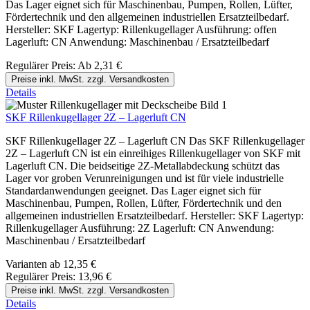
Das Lager eignet sich für Maschinenbau, Pumpen, Rollen, Lüfter,
Fördertechnik und den allgemeinen industriellen Ersatzteilbedarf.
Hersteller: SKF Lagertyp: Rillenkugellager Ausführung: offen
Lagerluft: CN Anwendung: Maschinenbau / Ersatzteilbedarf
Regulärer Preis:
Ab
2,31 €
Preise inkl. MwSt. zzgl. Versandkosten
Details
SKF Rillenkugellager 2Z – Lagerluft CN
SKF Rillenkugellager 2Z – Lagerluft CN Das SKF Rillenkugellager
2Z – Lagerluft CN ist ein einreihiges Rillenkugellager von SKF mit
Lagerluft CN. Die beidseitige 2Z-Metallabdeckung schützt das
Lager vor groben Verunreinigungen und ist für viele industrielle
Standardanwendungen geeignet. Das Lager eignet sich für
Maschinenbau, Pumpen, Rollen, Lüfter, Fördertechnik und den
allgemeinen industriellen Ersatzteilbedarf. Hersteller: SKF Lagertyp:
Rillenkugellager Ausführung: 2Z Lagerluft: CN Anwendung:
Maschinenbau / Ersatzteilbedarf
Varianten ab
12,35 €
Regulärer Preis:
13,96 €
Preise inkl. MwSt. zzgl. Versandkosten
Details