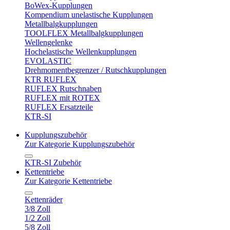
BoWex-Kupplungen
Kompendium unelastische Kupplungen
Metallbalgkupplungen
TOOLFLEX Metallbalgkupplungen
Wellengelenke
Hochelastische Wellenkupplungen
EVOLASTIC
Drehmomentbegrenzer / Rutschkupplungen
KTR RUFLEX
RUFLEX Rutschnaben
RUFLEX mit ROTEX
RUFLEX Ersatzteile
KTR-SI
Kupplungszubehör
Zur Kategorie Kupplungszubehör
KTR-SI Zubehör
Kettentriebe
Zur Kategorie Kettentriebe
Kettenräder
3/8 Zoll
1/2 Zoll
5/8 Zoll