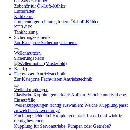
Öl-Wasser-Kühler
Zubehör für Öl-Luft-Kühler
Lüfterräder
Kühlkerne
Pumpenträger mit integriertem Öl-Luft-Kühler
KTR-PIK
Tankheizung
Sicherungselemente
Zur Kategorie Sicherungselemente
Wellenmuttern
Sicherungsblech
Katalog
Fachwissen Antriebstechnik
Zur Kategorie Fachwissen Antriebstechnik
Wellenkupplungen
Elastische Kupplungen erklärt: Aufbau, Vorteile und typische
Einsatzfälle
Wellenkupplungen richtig auswählen: Welche Kupplung passt
zu welcher Anwendung?
Fluchtungsfehler bei Kupplungen: radial, axial und winklig
richtig bewerten
Kupplung für Servoantriebe, Pumpen oder Getriebe?