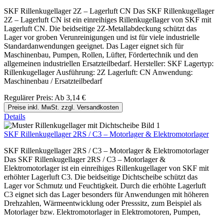
SKF Rillenkugellager 2Z – Lagerluft CN Das SKF Rillenkugellager
2Z – Lagerluft CN ist ein einreihiges Rillenkugellager von SKF mit
Lagerluft CN. Die beidseitige 2Z-Metallabdeckung schützt das
Lager vor groben Verunreinigungen und ist für viele industrielle
Standardanwendungen geeignet. Das Lager eignet sich für
Maschinenbau, Pumpen, Rollen, Lüfter, Fördertechnik und den
allgemeinen industriellen Ersatzteilbedarf. Hersteller: SKF Lagertyp:
Rillenkugellager Ausführung: 2Z Lagerluft: CN Anwendung:
Maschinenbau / Ersatzteilbedarf
Regulärer Preis:
Ab
3,14 €
Preise inkl. MwSt. zzgl. Versandkosten
Details
SKF Rillenkugellager 2RS / C3 – Motorlager & Elektromotorlager
SKF Rillenkugellager 2RS / C3 – Motorlager & Elektromotorlager
Das SKF Rillenkugellager 2RS / C3 – Motorlager &
Elektromotorlager ist ein einreihiges Rillenkugellager von SKF mit
erhöhter Lagerluft C3. Die beidseitige Dichtscheibe schützt das
Lager vor Schmutz und Feuchtigkeit. Durch die erhöhte Lagerluft
C3 eignet sich das Lager besonders für Anwendungen mit höheren
Drehzahlen, Wärmeentwicklung oder Presssitz, zum Beispiel als
Motorlager bzw. Elektromotorlager in Elektromotoren, Pumpen,