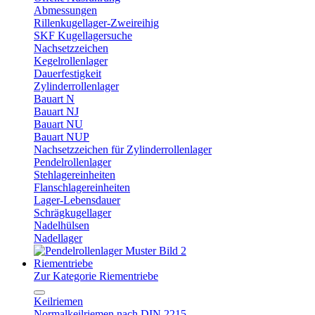
Abmessungen
Rillenkugellager-Zweireihig
SKF Kugellagersuche
Nachsetzzeichen
Kegelrollenlager
Dauerfestigkeit
Zylinderrollenlager
Bauart N
Bauart NJ
Bauart NU
Bauart NUP
Nachsetzzeichen für Zylinderrollenlager
Pendelrollenlager
Stehlagereinheiten
Flanschlagereinheiten
Lager-Lebensdauer
Schrägkugellager
Nadelhülsen
Nadellager
Riementriebe
Zur Kategorie Riementriebe
Keilriemen
Normalkeilriemen nach DIN 2215