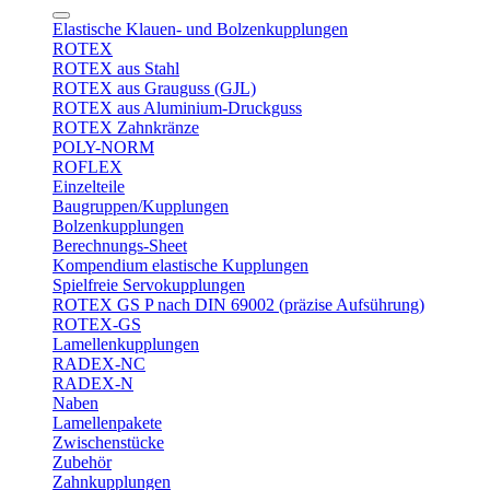
Elastische Klauen- und Bolzenkupplungen
ROTEX
ROTEX aus Stahl
ROTEX aus Grauguss (GJL)
ROTEX aus Aluminium-Druckguss
ROTEX Zahnkränze
POLY-NORM
ROFLEX
Einzelteile
Baugruppen/Kupplungen
Bolzenkupplungen
Berechnungs-Sheet
Kompendium elastische Kupplungen
Spielfreie Servokupplungen
ROTEX GS P nach DIN 69002 (präzise Aufsührung)
ROTEX-GS
Lamellenkupplungen
RADEX-NC
RADEX-N
Naben
Lamellenpakete
Zwischenstücke
Zubehör
Zahnkupplungen