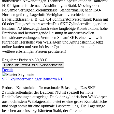
industriellen Anwendungen.Technische Spezifikationen:Bauform:
NJKäfigmaterial: Je nach Ausführung in Stahl, Messing oder
Polyamid verfügbarToleranzklasse: Standardmäßig nach ISO-
Normen gefertigtLagerluft: Verfügbar in verschiedenen
Lagerluftklassen (z. B. C3, C4)Schmierstoffversorgung: Kann mit
Öl oder Fett geschmiert werdenDas SKF Zylinderrollenlager der
Bauform NJ überzeugt durch seine langlebige Konstruktion, hohe
Präzision und hervorragende Leistung in anspruchsvollen
Industrieanwendungen. Vertrauen Sie auf SKF, einen weltweit
führenden Hersteller von Wälzlagern und Antriebstechnik.Jetzt
online kaufen und von höchster Qualität und international
wettbewerbsfähigen Preisen profitieren!
Regulärer Preis:
Ab
30,80 €
Preise inkl. MwSt. zzgl. Versandkosten
Details
SKF Zylinderrollenlager Bauform NU
Robuste Konstruktion für maximale BelastungenDas SKF
Zylinderrollenlager der Bauform NU ist speziell für hohe
Radialbelastungen ausgelegt. Dank der zylindrischen Wälzkörper
aus hochfestem Wälzlagerstahl bietet es eine große Kontaktfläche
und sorgt somit für eine optimale Lastverteilung. Die Lagerringe
bestehen aus einsatzgehärtetem Stahl, der für eine hohe