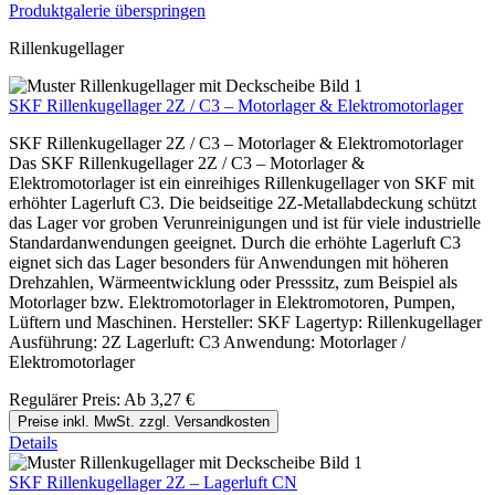
Produktgalerie überspringen
Rillenkugellager
SKF Rillenkugellager 2Z / C3 – Motorlager & Elektromotorlager
SKF Rillenkugellager 2Z / C3 – Motorlager & Elektromotorlager
Das SKF Rillenkugellager 2Z / C3 – Motorlager &
Elektromotorlager ist ein einreihiges Rillenkugellager von SKF mit
erhöhter Lagerluft C3. Die beidseitige 2Z-Metallabdeckung schützt
das Lager vor groben Verunreinigungen und ist für viele industrielle
Standardanwendungen geeignet. Durch die erhöhte Lagerluft C3
eignet sich das Lager besonders für Anwendungen mit höheren
Drehzahlen, Wärmeentwicklung oder Presssitz, zum Beispiel als
Motorlager bzw. Elektromotorlager in Elektromotoren, Pumpen,
Lüftern und Maschinen. Hersteller: SKF Lagertyp: Rillenkugellager
Ausführung: 2Z Lagerluft: C3 Anwendung: Motorlager /
Elektromotorlager
Regulärer Preis:
Ab
3,27 €
Preise inkl. MwSt. zzgl. Versandkosten
Details
SKF Rillenkugellager 2Z – Lagerluft CN