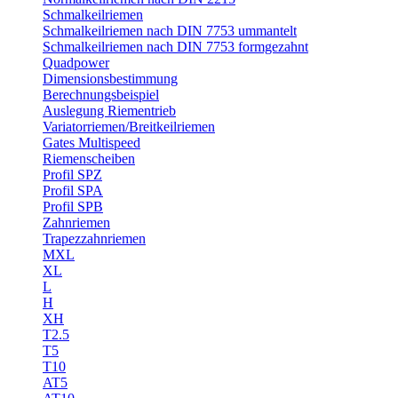
Schmalkeilriemen
Schmalkeilriemen nach DIN 7753 ummantelt
Schmalkeilriemen nach DIN 7753 formgezahnt
Quadpower
Dimensionsbestimmung
Berechnungsbeispiel
Auslegung Riementrieb
Variatorriemen/Breitkeilriemen
Gates Multispeed
Riemenscheiben
Profil SPZ
Profil SPA
Profil SPB
Zahnriemen
Trapezzahnriemen
MXL
XL
L
H
XH
T2.5
T5
T10
AT5