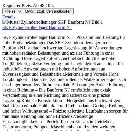
Regulärer Preis:
Ab
48,10 €
Preise inkl. MwSt. zzgl. Versandkosten
Details
SKF Zylinderrollenlager Bauform NJ
SKF Zylinderrollenlager Bauform NJ – Präzision und Leistung für
hohe RadialbelastungenDas SKF Zylinderrollenlager in der
Bauform NJ ist eine hochwertige Lagerlösung für Anwendungen
mit hohen radialen Belastungen und axialer Führung in einer
Richtung. Diese Lagerbauform zeichnet sich durch eine hohe
Tragfähigkeit, präzise Fertigung und Langlebigkeit aus – ideal für
industrielle Anwendungen mit hohen Anforderungen an
Zuverlässigkeit und Belastbarkeit.Merkmale und Vorteile:Hohe
Tragfähigkeit – Dank der Zylinderrollen als Wälzkörper eignet sich
das Lager besonders für hohe radiale Belastungen.Axiale Führung
in einer Richtung – Die Bauform NJ ermöglicht eine axiale
Verschiebung in einer Richtung und sichert so eine präzise
Lagerung.Robuste Konstruktion – Hergestellt aus hochwertigem
Stahl für maximale Haltbarkeit und Lebensdauer.Geringe Reibung
und hoher Wirkungsgrad – Präzise gefertigte Laufbahnen sorgen für
minimale Reibung und hohe Effizienz.Vielseitige
Einsatzmöglichkeiten – Perfekt für den Einsatz in Getrieben,
Elektromotoren, Pumpen, Maschinenbau und vielen weiteren