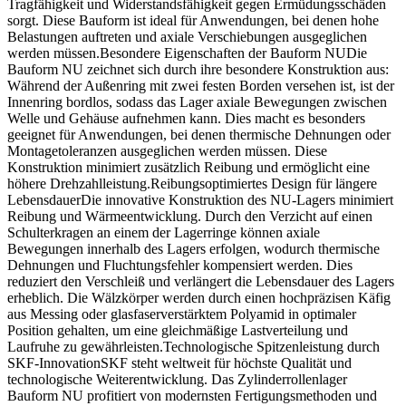
Tragfähigkeit und Widerstandsfähigkeit gegen Ermüdungsschäden
sorgt. Diese Bauform ist ideal für Anwendungen, bei denen hohe
Belastungen auftreten und axiale Verschiebungen ausgeglichen
werden müssen.Besondere Eigenschaften der Bauform NUDie
Bauform NU zeichnet sich durch ihre besondere Konstruktion aus:
Während der Außenring mit zwei festen Borden versehen ist, ist der
Innenring bordlos, sodass das Lager axiale Bewegungen zwischen
Welle und Gehäuse aufnehmen kann. Dies macht es besonders
geeignet für Anwendungen, bei denen thermische Dehnungen oder
Montagetoleranzen ausgeglichen werden müssen. Diese
Konstruktion minimiert zusätzlich Reibung und ermöglicht eine
höhere Drehzahlleistung.Reibungsoptimiertes Design für längere
LebensdauerDie innovative Konstruktion des NU-Lagers minimiert
Reibung und Wärmeentwicklung. Durch den Verzicht auf einen
Schulterkragen an einem der Lagerringe können axiale
Bewegungen innerhalb des Lagers erfolgen, wodurch thermische
Dehnungen und Fluchtungsfehler kompensiert werden. Dies
reduziert den Verschleiß und verlängert die Lebensdauer des Lagers
erheblich. Die Wälzkörper werden durch einen hochpräzisen Käfig
aus Messing oder glasfaserverstärktem Polyamid in optimaler
Position gehalten, um eine gleichmäßige Lastverteilung und
Laufruhe zu gewährleisten.Technologische Spitzenleistung durch
SKF-InnovationSKF steht weltweit für höchste Qualität und
technologische Weiterentwicklung. Das Zylinderrollenlager
Bauform NU profitiert von modernsten Fertigungsmethoden und