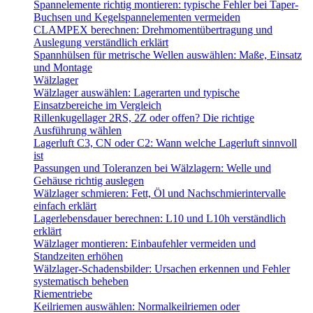
Spannelemente richtig montieren: typische Fehler bei Taper-
Buchsen und Kegelspannelementen vermeiden
CLAMPEX berechnen: Drehmomentübertragung und
Auslegung verständlich erklärt
Spannhülsen für metrische Wellen auswählen: Maße, Einsatz
und Montage
Wälzlager
Wälzlager auswählen: Lagerarten und typische
Einsatzbereiche im Vergleich
Rillenkugellager 2RS, 2Z oder offen? Die richtige
Ausführung wählen
Lagerluft C3, CN oder C2: Wann welche Lagerluft sinnvoll
ist
Passungen und Toleranzen bei Wälzlagern: Welle und
Gehäuse richtig auslegen
Wälzlager schmieren: Fett, Öl und Nachschmierintervalle
einfach erklärt
Lagerlebensdauer berechnen: L10 und L10h verständlich
erklärt
Wälzlager montieren: Einbaufehler vermeiden und
Standzeiten erhöhen
Wälzlager-Schadensbilder: Ursachen erkennen und Fehler
systematisch beheben
Riementriebe
Keilriemen auswählen: Normalkeilriemen oder