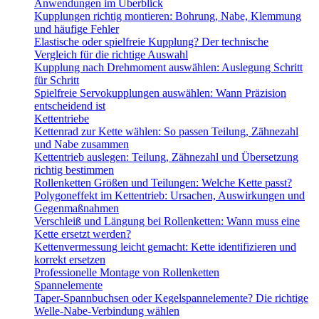
Anwendungen im Überblick
Kupplungen richtig montieren: Bohrung, Nabe, Klemmung
und häufige Fehler
Elastische oder spielfreie Kupplung? Der technische
Vergleich für die richtige Auswahl
Kupplung nach Drehmoment auswählen: Auslegung Schritt
für Schritt
Spielfreie Servokupplungen auswählen: Wann Präzision
entscheidend ist
Kettentriebe
Kettenrad zur Kette wählen: So passen Teilung, Zähnezahl
und Nabe zusammen
Kettentrieb auslegen: Teilung, Zähnezahl und Übersetzung
richtig bestimmen
Rollenketten Größen und Teilungen: Welche Kette passt?
Polygoneffekt im Kettentrieb: Ursachen, Auswirkungen und
Gegenmaßnahmen
Verschleiß und Längung bei Rollenketten: Wann muss eine
Kette ersetzt werden?
Kettenvermessung leicht gemacht: Kette identifizieren und
korrekt ersetzen
Professionelle Montage von Rollenketten
Spannelemente
Taper-Spannbuchsen oder Kegelspannelemente? Die richtige
Welle-Nabe-Verbindung wählen