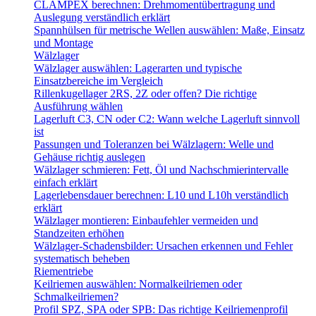
CLAMPEX berechnen: Drehmomentübertragung und
Auslegung verständlich erklärt
Spannhülsen für metrische Wellen auswählen: Maße, Einsatz
und Montage
Wälzlager
Wälzlager auswählen: Lagerarten und typische
Einsatzbereiche im Vergleich
Rillenkugellager 2RS, 2Z oder offen? Die richtige
Ausführung wählen
Lagerluft C3, CN oder C2: Wann welche Lagerluft sinnvoll
ist
Passungen und Toleranzen bei Wälzlagern: Welle und
Gehäuse richtig auslegen
Wälzlager schmieren: Fett, Öl und Nachschmierintervalle
einfach erklärt
Lagerlebensdauer berechnen: L10 und L10h verständlich
erklärt
Wälzlager montieren: Einbaufehler vermeiden und
Standzeiten erhöhen
Wälzlager-Schadensbilder: Ursachen erkennen und Fehler
systematisch beheben
Riementriebe
Keilriemen auswählen: Normalkeilriemen oder
Schmalkeilriemen?
Profil SPZ, SPA oder SPB: Das richtige Keilriemenprofil