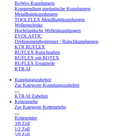
BoWex-Kupplungen
Kompendium unelastische Kupplungen
Metallbalgkupplungen
TOOLFLEX Metallbalgkupplungen
Wellengelenke
Hochelastische Wellenkupplungen
EVOLASTIC
Drehmomentbegrenzer / Rutschkupplungen
KTR RUFLEX
RUFLEX Rutschnaben
RUFLEX mit ROTEX
RUFLEX Ersatzteile
KTR-SI
Kupplungszubehör
Zur Kategorie Kupplungszubehör
KTR-SI Zubehör
Kettentriebe
Zur Kategorie Kettentriebe
Kettenräder
3/8 Zoll
1/2 Zoll
5/8 Zoll