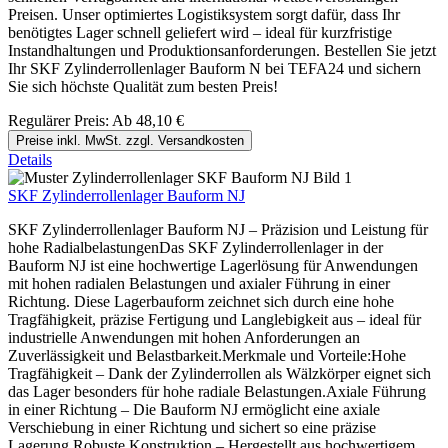
Preisen. Unser optimiertes Logistiksystem sorgt dafür, dass Ihr
benötigtes Lager schnell geliefert wird – ideal für kurzfristige
Instandhaltungen und Produktionsanforderungen. Bestellen Sie jetzt
Ihr SKF Zylinderrollenlager Bauform N bei TEFA24 und sichern
Sie sich höchste Qualität zum besten Preis!
Regulärer Preis:
Ab
48,10 €
Preise inkl. MwSt. zzgl. Versandkosten
Details
SKF Zylinderrollenlager Bauform NJ
SKF Zylinderrollenlager Bauform NJ – Präzision und Leistung für
hohe RadialbelastungenDas SKF Zylinderrollenlager in der
Bauform NJ ist eine hochwertige Lagerlösung für Anwendungen
mit hohen radialen Belastungen und axialer Führung in einer
Richtung. Diese Lagerbauform zeichnet sich durch eine hohe
Tragfähigkeit, präzise Fertigung und Langlebigkeit aus – ideal für
industrielle Anwendungen mit hohen Anforderungen an
Zuverlässigkeit und Belastbarkeit.Merkmale und Vorteile:Hohe
Tragfähigkeit – Dank der Zylinderrollen als Wälzkörper eignet sich
das Lager besonders für hohe radiale Belastungen.Axiale Führung
in einer Richtung – Die Bauform NJ ermöglicht eine axiale
Verschiebung in einer Richtung und sichert so eine präzise
Lagerung.Robuste Konstruktion – Hergestellt aus hochwertigem