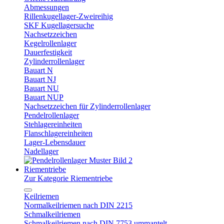
Abmessungen
Rillenkugellager-Zweireihig
SKF Kugellagersuche
Nachsetzzeichen
Kegelrollenlager
Dauerfestigkeit
Zylinderrollenlager
Bauart N
Bauart NJ
Bauart NU
Bauart NUP
Nachsetzzeichen für Zylinderrollenlager
Pendelrollenlager
Stehlagereinheiten
Flanschlagereinheiten
Lager-Lebensdauer
Nadellager
Riementriebe
Zur Kategorie Riementriebe
Keilriemen
Normalkeilriemen nach DIN 2215
Schmalkeilriemen
Schmalkeilriemen nach DIN 7753 ummantelt