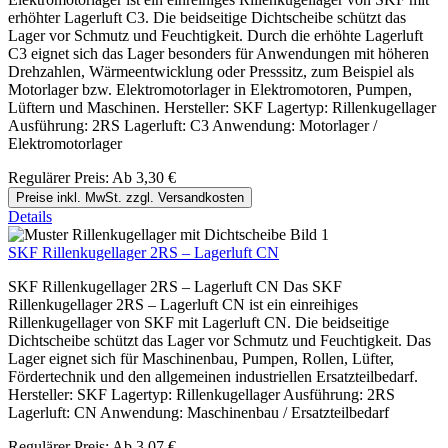
erhöhter Lagerluft C3. Die beidseitige Dichtscheibe schützt das
Lager vor Schmutz und Feuchtigkeit. Durch die erhöhte Lagerluft
C3 eignet sich das Lager besonders für Anwendungen mit höheren
Drehzahlen, Wärmeentwicklung oder Presssitz, zum Beispiel als
Motorlager bzw. Elektromotorlager in Elektromotoren, Pumpen,
Lüftern und Maschinen. Hersteller: SKF Lagertyp: Rillenkugellager
Ausführung: 2RS Lagerluft: C3 Anwendung: Motorlager /
Elektromotorlager
Regulärer Preis:
Ab
3,30 €
Preise inkl. MwSt. zzgl. Versandkosten
Details
SKF Rillenkugellager 2RS – Lagerluft CN
SKF Rillenkugellager 2RS – Lagerluft CN Das SKF
Rillenkugellager 2RS – Lagerluft CN ist ein einreihiges
Rillenkugellager von SKF mit Lagerluft CN. Die beidseitige
Dichtscheibe schützt das Lager vor Schmutz und Feuchtigkeit. Das
Lager eignet sich für Maschinenbau, Pumpen, Rollen, Lüfter,
Fördertechnik und den allgemeinen industriellen Ersatzteilbedarf.
Hersteller: SKF Lagertyp: Rillenkugellager Ausführung: 2RS
Lagerluft: CN Anwendung: Maschinenbau / Ersatzteilbedarf
Regulärer Preis:
Ab
3,07 €