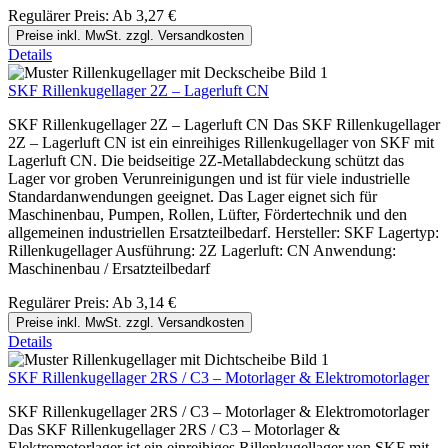
Regulärer Preis:
Ab
3,27 €
Preise inkl. MwSt. zzgl. Versandkosten
Details
SKF Rillenkugellager 2Z – Lagerluft CN
SKF Rillenkugellager 2Z – Lagerluft CN Das SKF Rillenkugellager
2Z – Lagerluft CN ist ein einreihiges Rillenkugellager von SKF mit
Lagerluft CN. Die beidseitige 2Z-Metallabdeckung schützt das
Lager vor groben Verunreinigungen und ist für viele industrielle
Standardanwendungen geeignet. Das Lager eignet sich für
Maschinenbau, Pumpen, Rollen, Lüfter, Fördertechnik und den
allgemeinen industriellen Ersatzteilbedarf. Hersteller: SKF Lagertyp:
Rillenkugellager Ausführung: 2Z Lagerluft: CN Anwendung:
Maschinenbau / Ersatzteilbedarf
Regulärer Preis:
Ab
3,14 €
Preise inkl. MwSt. zzgl. Versandkosten
Details
SKF Rillenkugellager 2RS / C3 – Motorlager & Elektromotorlager
SKF Rillenkugellager 2RS / C3 – Motorlager & Elektromotorlager
Das SKF Rillenkugellager 2RS / C3 – Motorlager &
Elektromotorlager ist ein einreihiges Rillenkugellager von SKF mit