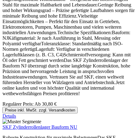
Stahl für maximale Haltbarkeit und Lebensdauer.Geringe Reibung
und hoher Wirkungsgrad – Präzise gefertigte Laufbahnen sorgen für
minimale Reibung und hohe Effizienz.Vielseitige
Einsatzmöglichkeiten – Perfekt für den Einsatz in Getrieben,
Elektromotoren, Pumpen, Maschinenbau und vielen weiteren
industriellen Anwendungen.Technische Spezifikationen:Bauform:
NJKäfigmaterial: Je nach Ausführung in Stahl, Messing oder
Polyamid verfügbarToleranzklasse: Standardmäßig nach ISO-
Normen gefertigtLagerluft: Verfügbar in verschiedenen
Lagerluftklassen (z. B. C3, C4)Schmierstoffversorgung: Kann mit
Öl oder Fett geschmiert werdenDas SKF Zylinderrollenlager der
Bauform NJ überzeugt durch seine langlebige Konstruktion, hohe
Präzision und hervorragende Leistung in anspruchsvollen
Industrieanwendungen. Vertrauen Sie auf SKF, einen weltweit
führenden Hersteller von Wälzlagern und Antriebstechnik.Jetzt
online kaufen und von höchster Qualität und international
wettbewerbsfähigen Preisen profitieren!
Regulärer Preis:
Ab
30,80 €
Preise inkl. MwSt. zzgl. Versandkosten
Details
SKF Zylinderrollenlager Bauform NU
Robuste Konstruktion für maximale BelastungenDas SKF