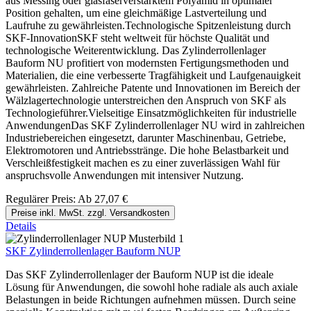
aus Messing oder glasfaserverstärktem Polyamid in optimaler
Position gehalten, um eine gleichmäßige Lastverteilung und
Laufruhe zu gewährleisten.Technologische Spitzenleistung durch
SKF-InnovationSKF steht weltweit für höchste Qualität und
technologische Weiterentwicklung. Das Zylinderrollenlager
Bauform NU profitiert von modernsten Fertigungsmethoden und
Materialien, die eine verbesserte Tragfähigkeit und Laufgenauigkeit
gewährleisten. Zahlreiche Patente und Innovationen im Bereich der
Wälzlagertechnologie unterstreichen den Anspruch von SKF als
Technologieführer.Vielseitige Einsatzmöglichkeiten für industrielle
AnwendungenDas SKF Zylinderrollenlager NU wird in zahlreichen
Industriebereichen eingesetzt, darunter Maschinenbau, Getriebe,
Elektromotoren und Antriebsstränge. Die hohe Belastbarkeit und
Verschleißfestigkeit machen es zu einer zuverlässigen Wahl für
anspruchsvolle Anwendungen mit intensiver Nutzung.
Regulärer Preis:
Ab
27,07 €
Preise inkl. MwSt. zzgl. Versandkosten
Details
SKF Zylinderrollenlager Bauform NUP
Das SKF Zylinderrollenlager der Bauform NUP ist die ideale
Lösung für Anwendungen, die sowohl hohe radiale als auch axiale
Belastungen in beide Richtungen aufnehmen müssen. Durch seine