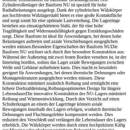
Zylinderrollenlager der Bauform NU ist speziell für hohe
Radialbelastungen ausgelegt. Dank der zylindrischen Wälzkörper
aus hochfestem Wälzlagerstahl bietet es eine große Kontaktfläche
und sorgt somit für eine optimale Lastverteilung. Die Lagerringe
bestehen aus einsatzgehärtetem Stahl, der für eine hohe
Tragfähigkeit und Widerstandsfähigkeit gegen Ermüdungsschäden
sorgt. Diese Bauform ist ideal für Anwendungen, bei denen hohe
Belastungen auftreten und axiale Verschiebungen ausgeglichen
werden müssen.Besondere Eigenschaften der Bauform NUDie
Bauform NU zeichnet sich durch ihre besondere Konstruktion aus:
Während der Außenring mit zwei festen Borden versehen ist, ist der
Innenring bordlos, sodass das Lager axiale Bewegungen zwischen
Welle und Gehäuse aufnehmen kann. Dies macht es besonders
geeignet für Anwendungen, bei denen thermische Dehnungen oder
Montagetoleranzen ausgeglichen werden müssen. Diese
Konstruktion minimiert zusätzlich Reibung und ermöglicht eine
höhere Drehzahlleistung.Reibungsoptimiertes Design für längere
LebensdauerDie innovative Konstruktion des NU-Lagers minimiert
Reibung und Wärmeentwicklung. Durch den Verzicht auf einen
Schulterkragen an einem der Lagerringe können axiale
Bewegungen innerhalb des Lagers erfolgen, wodurch thermische
Dehnungen und Fluchtungsfehler kompensiert werden. Dies
reduziert den Verschleiß und verlängert die Lebensdauer des Lagers
erheblich. Die Wälzkörper werden durch einen hochpräzisen Käfig