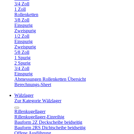
3/4 Zoll
1 Zoll
Rollenketten
3/8 Zoll
Einspurig
Zweispurig
1/2 Zoll
Einspurig
Zweispurig
5/8 Zoll
1 Spurig
2 Spurig
3/4 Zoll
Einspurig
Abmessungen Rollenketten Übersicht
Berechnungs-Sheet
Wälzlager
Zur Kategorie Wälzlager
Rillenkugellager
Rillenkugellager-Einreihig
Bauform 2Z Deckscheibe beidseitig
Bauform 2RS Dichtscheibe beidseitig
Offene Ausführung