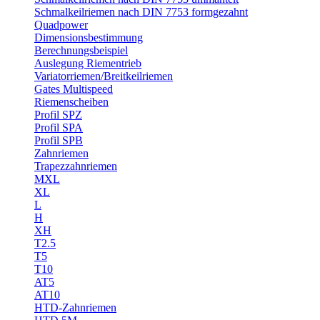
Schmalkeilriemen nach DIN 7753 formgezahnt
Quadpower
Dimensionsbestimmung
Berechnungsbeispiel
Auslegung Riementrieb
Variatorriemen/Breitkeilriemen
Gates Multispeed
Riemenscheiben
Profil SPZ
Profil SPA
Profil SPB
Zahnriemen
Trapezzahnriemen
MXL
XL
L
H
XH
T2.5
T5
T10
AT5
AT10
HTD-Zahnriemen