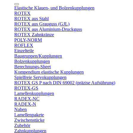
Elastische Klauen- und Bolzenkupplungen
ROTEX
ROTEX aus Stahl
ROTEX aus Grauguss (GJL)
ROTEX aus Aluminium-Druckguss
ROTEX Zahnkränze
POLY-NORM
ROFLEX
Einzelteile
Baugruppen/Kupplungen
Bolzenkupplungen
Berechnungs-Sheet
Kompendium elastische Kupplungen
Spielfreie Servokupplungen
ROTEX GS P nach DIN 69002 (präzise Aufsührung)
ROTEX-GS
Lamellenkupplungen
RADEX-NC
RADEX-N
Naben
Lamellenpakete
Zwischenstücke
Zubehör
Zahnkupplungen