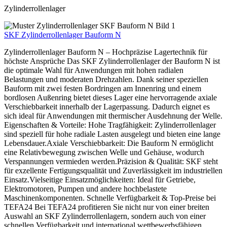
Zylinderrollenlager
SKF Zylinderrollenlager Bauform N
Zylinderrollenlager Bauform N – Hochpräzise Lagertechnik für
höchste Ansprüche Das SKF Zylinderrollenlager der Bauform N ist
die optimale Wahl für Anwendungen mit hohen radialen
Belastungen und moderaten Drehzahlen. Dank seiner speziellen
Bauform mit zwei festen Bordringen am Innenring und einem
bordlosen Außenring bietet dieses Lager eine hervorragende axiale
Verschiebbarkeit innerhalb der Lagerpassung. Dadurch eignet es
sich ideal für Anwendungen mit thermischer Ausdehnung der Welle.
Eigenschaften & Vorteile: Hohe Tragfähigkeit: Zylinderrollenlager
sind speziell für hohe radiale Lasten ausgelegt und bieten eine lange
Lebensdauer.Axiale Verschiebbarkeit: Die Bauform N ermöglicht
eine Relativbewegung zwischen Welle und Gehäuse, wodurch
Verspannungen vermieden werden.Präzision & Qualität: SKF steht
für exzellente Fertigungsqualität und Zuverlässigkeit im industriellen
Einsatz.Vielseitige Einsatzmöglichkeiten: Ideal für Getriebe,
Elektromotoren, Pumpen und andere hochbelastete
Maschinenkomponenten. Schnelle Verfügbarkeit & Top-Preise bei
TEFA24 Bei TEFA24 profitieren Sie nicht nur von einer breiten
Auswahl an SKF Zylinderrollenlagern, sondern auch von einer
schnellen Verfügbarkeit und international wettbewerbsfähigen