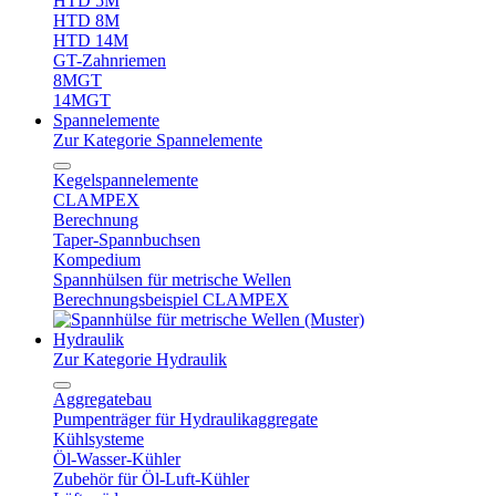
HTD 5M
HTD 8M
HTD 14M
GT-Zahnriemen
8MGT
14MGT
Spannelemente
Zur Kategorie Spannelemente
Kegelspannelemente
CLAMPEX
Berechnung
Taper-Spannbuchsen
Kompedium
Spannhülsen für metrische Wellen
Berechnungsbeispiel CLAMPEX
Hydraulik
Zur Kategorie Hydraulik
Aggregatebau
Pumpenträger für Hydraulikaggregate
Kühlsysteme
Öl-Wasser-Kühler
Zubehör für Öl-Luft-Kühler