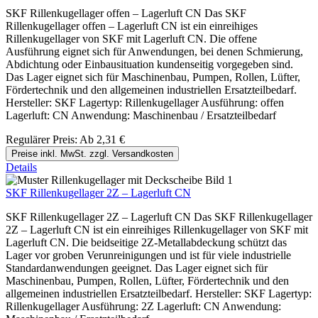
SKF Rillenkugellager offen – Lagerluft CN Das SKF
Rillenkugellager offen – Lagerluft CN ist ein einreihiges
Rillenkugellager von SKF mit Lagerluft CN. Die offene
Ausführung eignet sich für Anwendungen, bei denen Schmierung,
Abdichtung oder Einbausituation kundenseitig vorgegeben sind.
Das Lager eignet sich für Maschinenbau, Pumpen, Rollen, Lüfter,
Fördertechnik und den allgemeinen industriellen Ersatzteilbedarf.
Hersteller: SKF Lagertyp: Rillenkugellager Ausführung: offen
Lagerluft: CN Anwendung: Maschinenbau / Ersatzteilbedarf
Regulärer Preis:
Ab
2,31 €
Preise inkl. MwSt. zzgl. Versandkosten
Details
SKF Rillenkugellager 2Z – Lagerluft CN
SKF Rillenkugellager 2Z – Lagerluft CN Das SKF Rillenkugellager
2Z – Lagerluft CN ist ein einreihiges Rillenkugellager von SKF mit
Lagerluft CN. Die beidseitige 2Z-Metallabdeckung schützt das
Lager vor groben Verunreinigungen und ist für viele industrielle
Standardanwendungen geeignet. Das Lager eignet sich für
Maschinenbau, Pumpen, Rollen, Lüfter, Fördertechnik und den
allgemeinen industriellen Ersatzteilbedarf. Hersteller: SKF Lagertyp:
Rillenkugellager Ausführung: 2Z Lagerluft: CN Anwendung: