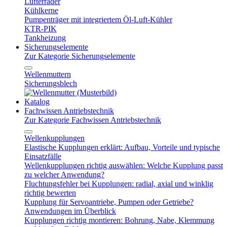
Lüfterräder
Kühlkerne
Pumpenträger mit integriertem Öl-Luft-Kühler
KTR-PIK
Tankheizung
Sicherungselemente
Zur Kategorie Sicherungselemente
Wellenmuttern
Sicherungsblech
Katalog
Fachwissen Antriebstechnik
Zur Kategorie Fachwissen Antriebstechnik
Wellenkupplungen
Elastische Kupplungen erklärt: Aufbau, Vorteile und typische
Einsatzfälle
Wellenkupplungen richtig auswählen: Welche Kupplung passt
zu welcher Anwendung?
Fluchtungsfehler bei Kupplungen: radial, axial und winklig
richtig bewerten
Kupplung für Servoantriebe, Pumpen oder Getriebe?
Anwendungen im Überblick
Kupplungen richtig montieren: Bohrung, Nabe, Klemmung