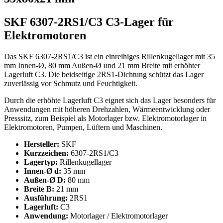
SKF 6307-2RS1/C3 C3-Lager für
Elektromotoren
Das SKF 6307-2RS1/C3 ist ein einreihiges Rillenkugellager mit 35
mm Innen-Ø, 80 mm Außen-Ø und 21 mm Breite mit erhöhter
Lagerluft C3. Die beidseitige 2RS1-Dichtung schützt das Lager
zuverlässig vor Schmutz und Feuchtigkeit.
Durch die erhöhte Lagerluft C3 eignet sich das Lager besonders für
Anwendungen mit höheren Drehzahlen, Wärmeentwicklung oder
Presssitz, zum Beispiel als Motorlager bzw. Elektromotorlager in
Elektromotoren, Pumpen, Lüftern und Maschinen.
Hersteller:
SKF
Kurzzeichen:
6307-2RS1/C3
Lagertyp:
Rillenkugellager
Innen-Ø d:
35 mm
Außen-Ø D:
80 mm
Breite B:
21 mm
Ausführung:
2RS1
Lagerluft:
C3
Anwendung:
Motorlager / Elektromotorlager