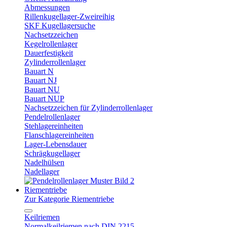
Abmessungen
Rillenkugellager-Zweireihig
SKF Kugellagersuche
Nachsetzzeichen
Kegelrollenlager
Dauerfestigkeit
Zylinderrollenlager
Bauart N
Bauart NJ
Bauart NU
Bauart NUP
Nachsetzzeichen für Zylinderrollenlager
Pendelrollenlager
Stehlagereinheiten
Flanschlagereinheiten
Lager-Lebensdauer
Schrägkugellager
Nadelhülsen
Nadellager
Riementriebe
Zur Kategorie Riementriebe
Keilriemen
Normalkeilriemen nach DIN 2215