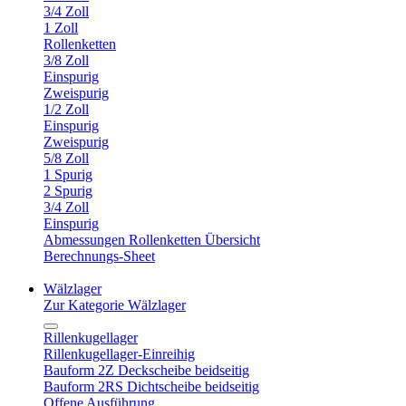
3/4 Zoll
1 Zoll
Rollenketten
3/8 Zoll
Einspurig
Zweispurig
1/2 Zoll
Einspurig
Zweispurig
5/8 Zoll
1 Spurig
2 Spurig
3/4 Zoll
Einspurig
Abmessungen Rollenketten Übersicht
Berechnungs-Sheet
Wälzlager
Zur Kategorie Wälzlager
Rillenkugellager
Rillenkugellager-Einreihig
Bauform 2Z Deckscheibe beidseitig
Bauform 2RS Dichtscheibe beidseitig
Offene Ausführung