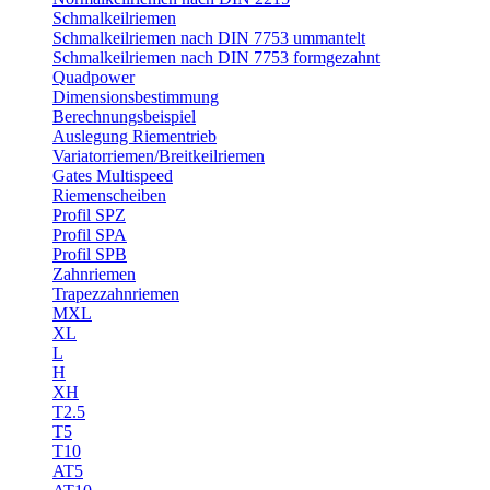
Schmalkeilriemen
Schmalkeilriemen nach DIN 7753 ummantelt
Schmalkeilriemen nach DIN 7753 formgezahnt
Quadpower
Dimensionsbestimmung
Berechnungsbeispiel
Auslegung Riementrieb
Variatorriemen/Breitkeilriemen
Gates Multispeed
Riemenscheiben
Profil SPZ
Profil SPA
Profil SPB
Zahnriemen
Trapezzahnriemen
MXL
XL
L
H
XH
T2.5
T5
T10
AT5