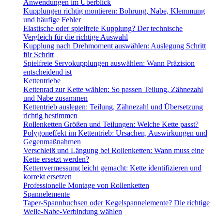
Anwendungen im Überblick
Kupplungen richtig montieren: Bohrung, Nabe, Klemmung
und häufige Fehler
Elastische oder spielfreie Kupplung? Der technische
Vergleich für die richtige Auswahl
Kupplung nach Drehmoment auswählen: Auslegung Schritt
für Schritt
Spielfreie Servokupplungen auswählen: Wann Präzision
entscheidend ist
Kettentriebe
Kettenrad zur Kette wählen: So passen Teilung, Zähnezahl
und Nabe zusammen
Kettentrieb auslegen: Teilung, Zähnezahl und Übersetzung
richtig bestimmen
Rollenketten Größen und Teilungen: Welche Kette passt?
Polygoneffekt im Kettentrieb: Ursachen, Auswirkungen und
Gegenmaßnahmen
Verschleiß und Längung bei Rollenketten: Wann muss eine
Kette ersetzt werden?
Kettenvermessung leicht gemacht: Kette identifizieren und
korrekt ersetzen
Professionelle Montage von Rollenketten
Spannelemente
Taper-Spannbuchsen oder Kegelspannelemente? Die richtige
Welle-Nabe-Verbindung wählen