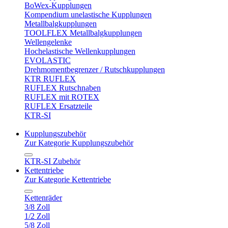
BoWex-Kupplungen
Kompendium unelastische Kupplungen
Metallbalgkupplungen
TOOLFLEX Metallbalgkupplungen
Wellengelenke
Hochelastische Wellenkupplungen
EVOLASTIC
Drehmomentbegrenzer / Rutschkupplungen
KTR RUFLEX
RUFLEX Rutschnaben
RUFLEX mit ROTEX
RUFLEX Ersatzteile
KTR-SI
Kupplungszubehör
Zur Kategorie Kupplungszubehör
KTR-SI Zubehör
Kettentriebe
Zur Kategorie Kettentriebe
Kettenräder
3/8 Zoll
1/2 Zoll
5/8 Zoll