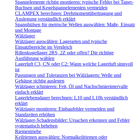
Spannelemente richtig montieren: typische Fehler bei Taper-
Buchsen und Kegelspannelementen vermeiden
CLAMPEX berechnen: Drehmomentübertragung und
Auslegung verständlich erklärt
Spannhülsen für metrische Wellen auswählen: Maße, Einsatz
und Montage
Wälzlager
Wälzlager auswählen: Lagerarten und typische
Einsatzbereiche im Vergleich
Rillenkugellager 2RS, 2Z oder offen? Die richtige
Ausführung wählen
Lagerluft C3, CN oder C2: Wann welche Lagerluft sinnvoll
ist
Passungen und Toleranzen bei Wälzlagern: Welle und
Gehäuse richtig auslegen
Wälzlager schmieren: Fett, Öl und Nachschmierintervalle
einfach erklärt
Lagerlebensdauer berechnen: L10 und L10h verständlich
erklärt
Wälzlager montieren: Einbaufehler vermeiden und
Standzeiten erhöhen
Wälzlager-Schadensbilder: Ursachen erkennen und Fehler
systematisch beheben
Riementriebe
Keilriemen auswählen: Normalkeilriemen oder