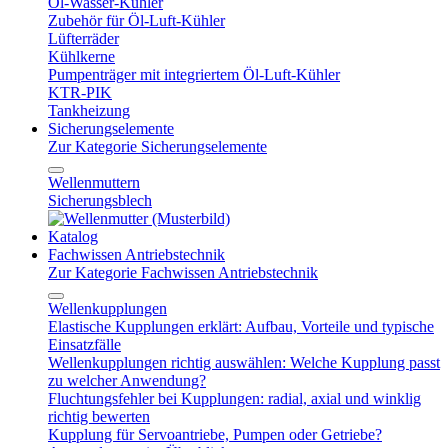
Öl-Wasser-Kühler
Zubehör für Öl-Luft-Kühler
Lüfterräder
Kühlkerne
Pumpenträger mit integriertem Öl-Luft-Kühler
KTR-PIK
Tankheizung
Sicherungselemente
Zur Kategorie Sicherungselemente
Wellenmuttern
Sicherungsblech
Katalog
Fachwissen Antriebstechnik
Zur Kategorie Fachwissen Antriebstechnik
Wellenkupplungen
Elastische Kupplungen erklärt: Aufbau, Vorteile und typische
Einsatzfälle
Wellenkupplungen richtig auswählen: Welche Kupplung passt
zu welcher Anwendung?
Fluchtungsfehler bei Kupplungen: radial, axial und winklig
richtig bewerten
Kupplung für Servoantriebe, Pumpen oder Getriebe?