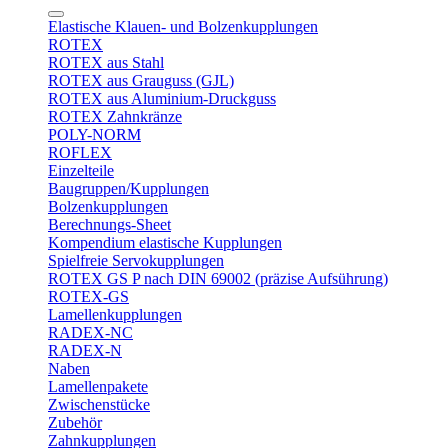
Elastische Klauen- und Bolzenkupplungen
ROTEX
ROTEX aus Stahl
ROTEX aus Grauguss (GJL)
ROTEX aus Aluminium-Druckguss
ROTEX Zahnkränze
POLY-NORM
ROFLEX
Einzelteile
Baugruppen/Kupplungen
Bolzenkupplungen
Berechnungs-Sheet
Kompendium elastische Kupplungen
Spielfreie Servokupplungen
ROTEX GS P nach DIN 69002 (präzise Aufsührung)
ROTEX-GS
Lamellenkupplungen
RADEX-NC
RADEX-N
Naben
Lamellenpakete
Zwischenstücke
Zubehör
Zahnkupplungen