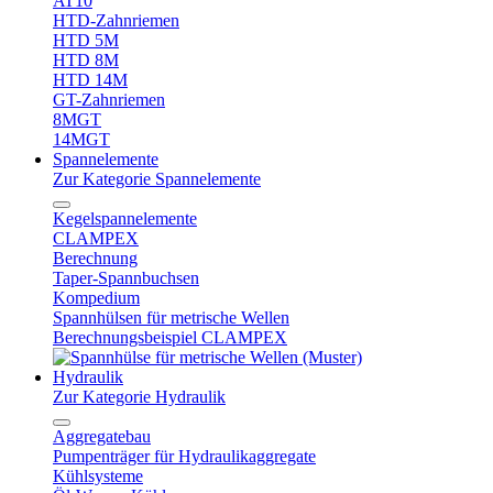
AT10
HTD-Zahnriemen
HTD 5M
HTD 8M
HTD 14M
GT-Zahnriemen
8MGT
14MGT
Spannelemente
Zur Kategorie Spannelemente
Kegelspannelemente
CLAMPEX
Berechnung
Taper-Spannbuchsen
Kompedium
Spannhülsen für metrische Wellen
Berechnungsbeispiel CLAMPEX
Hydraulik
Zur Kategorie Hydraulik
Aggregatebau
Pumpenträger für Hydraulikaggregate
Kühlsysteme