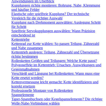
Anwendungen im Überblick
Kupplungen richtig montieren: Bohrung, Nabe, Klemmung
und häufige Fehler
Elastische oder spielfreie Kupplung? Der technische
Vergleich für die richtige Auswahl
Kupplung nach Drehmoment auswählen: Auslegung Schritt
für Schritt
Spielfreie Servokupplungen auswählen: Wann Präzision
entscheidend ist
Kettentriebe
Kettenrad zur Kette wählen: So passen Teilung, Zähnezahl
und Nabe zusammen
Kettentrieb auslegen: Teilung, Zähnezahl und Übersetzung
richtig bestimmen
Rollenketten Größen und Teilungen: Welche Kette passt?
Polygoneffekt im Kettentrieb: Ursachen, Auswirkungen und
Gegenmaßnahmen
Verschleiß und Längung bei Rollenketten: Wann muss eine
Kette ersetzt werden?
Kettenvermessung leicht gemacht: Kette identifizieren und
korrekt ersetzen
Professionelle Montage von Rollenketten
Spannelemente
Taper-Spannbuchsen oder Kegelspannelemente? Die richtige
Welle-Nabe-Verbindung wählen