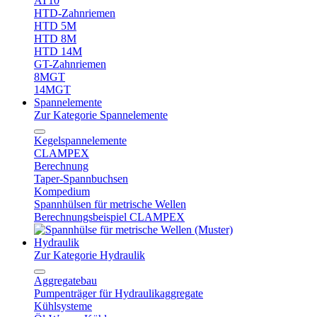
AT10
HTD-Zahnriemen
HTD 5M
HTD 8M
HTD 14M
GT-Zahnriemen
8MGT
14MGT
Spannelemente
Zur Kategorie Spannelemente
Kegelspannelemente
CLAMPEX
Berechnung
Taper-Spannbuchsen
Kompedium
Spannhülsen für metrische Wellen
Berechnungsbeispiel CLAMPEX
Hydraulik
Zur Kategorie Hydraulik
Aggregatebau
Pumpenträger für Hydraulikaggregate
Kühlsysteme