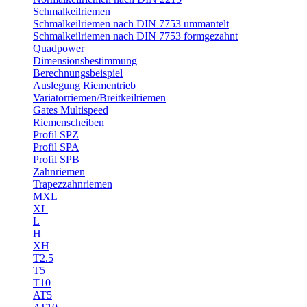
Schmalkeilriemen
Schmalkeilriemen nach DIN 7753 ummantelt
Schmalkeilriemen nach DIN 7753 formgezahnt
Quadpower
Dimensionsbestimmung
Berechnungsbeispiel
Auslegung Riementrieb
Variatorriemen/Breitkeilriemen
Gates Multispeed
Riemenscheiben
Profil SPZ
Profil SPA
Profil SPB
Zahnriemen
Trapezzahnriemen
MXL
XL
L
H
XH
T2.5
T5
T10
AT5