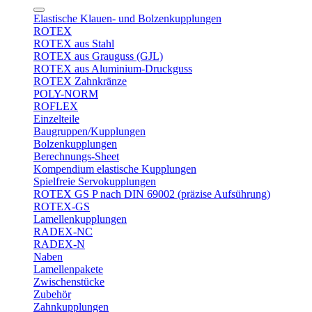
Elastische Klauen- und Bolzenkupplungen
ROTEX
ROTEX aus Stahl
ROTEX aus Grauguss (GJL)
ROTEX aus Aluminium-Druckguss
ROTEX Zahnkränze
POLY-NORM
ROFLEX
Einzelteile
Baugruppen/Kupplungen
Bolzenkupplungen
Berechnungs-Sheet
Kompendium elastische Kupplungen
Spielfreie Servokupplungen
ROTEX GS P nach DIN 69002 (präzise Aufsührung)
ROTEX-GS
Lamellenkupplungen
RADEX-NC
RADEX-N
Naben
Lamellenpakete
Zwischenstücke
Zubehör
Zahnkupplungen