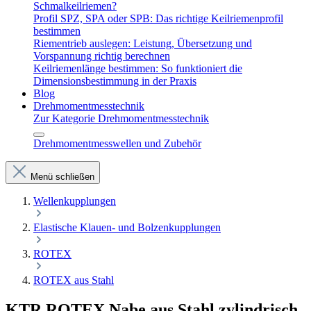
Schmalkeilriemen?
Profil SPZ, SPA oder SPB: Das richtige Keilriemenprofil
bestimmen
Riementrieb auslegen: Leistung, Übersetzung und
Vorspannung richtig berechnen
Keilriemenlänge bestimmen: So funktioniert die
Dimensionsbestimmung in der Praxis
Blog
Drehmomentmesstechnik
Zur Kategorie Drehmomentmesstechnik
Drehmomentmesswellen und Zubehör
Menü schließen
Wellenkupplungen
Elastische Klauen- und Bolzenkupplungen
ROTEX
ROTEX aus Stahl
KTR ROTEX Nabe aus Stahl zylindrisch