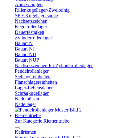
Abmessungen
Rillenkugellager-Zweireihig
SKF Kugellagersuche
Nachsetzzeichen
Kegelrollenlager
Dauerfestigkeit
Zylinderrollenlager
Bauart N
Bauart NJ
Bauart NU
Bauart NUP
Nachsetzzeichen für Zylinderrollenlager
Pendelrollenlager
Stehlagereinheiten
Flanschlagereinheiten
Lager-Lebensdauer
Schrägkugellager
Nadelhülsen
Nadellager
Riementriebe
Zur Kategorie Riementriebe
Keilriemen
Normalkeilriemen nach DIN 2215