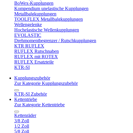
BoWex-Kupplungen
Kompendium unelastische Kupplungen
Metallbalgkupplungen
TOOLFLEX Metallbalgkupplungen
Wellengelenke
Hochelastische Wellenkupplungen
EVOLASTIC
Drehmomentbegrenzer / Rutschkupplungen
KTR RUFLEX
RUFLEX Rutschnaben
RUFLEX mit ROTEX
RUFLEX Ersatzteile
KTR-SI
Kupplungszubehör
Zur Kategorie Kupplungszubehör
KTR-SI Zubehör
Kettentriebe
Zur Kategorie Kettentriebe
Kettenräder
3/8 Zoll
1/2 Zoll
5/8 Zoll