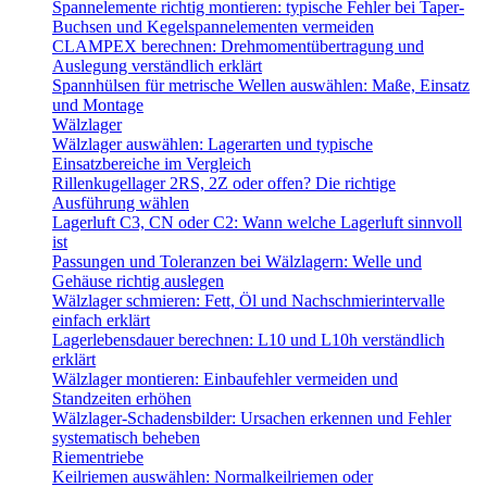
Spannelemente richtig montieren: typische Fehler bei Taper-
Buchsen und Kegelspannelementen vermeiden
CLAMPEX berechnen: Drehmomentübertragung und
Auslegung verständlich erklärt
Spannhülsen für metrische Wellen auswählen: Maße, Einsatz
und Montage
Wälzlager
Wälzlager auswählen: Lagerarten und typische
Einsatzbereiche im Vergleich
Rillenkugellager 2RS, 2Z oder offen? Die richtige
Ausführung wählen
Lagerluft C3, CN oder C2: Wann welche Lagerluft sinnvoll
ist
Passungen und Toleranzen bei Wälzlagern: Welle und
Gehäuse richtig auslegen
Wälzlager schmieren: Fett, Öl und Nachschmierintervalle
einfach erklärt
Lagerlebensdauer berechnen: L10 und L10h verständlich
erklärt
Wälzlager montieren: Einbaufehler vermeiden und
Standzeiten erhöhen
Wälzlager-Schadensbilder: Ursachen erkennen und Fehler
systematisch beheben
Riementriebe
Keilriemen auswählen: Normalkeilriemen oder