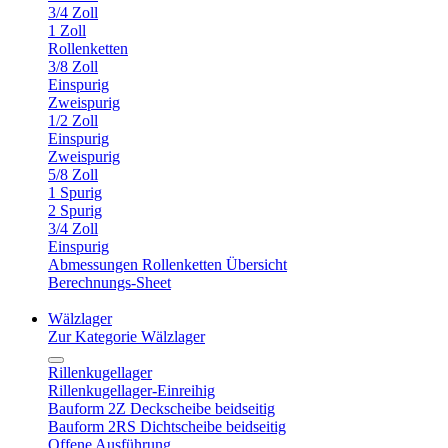
3/4 Zoll
1 Zoll
Rollenketten
3/8 Zoll
Einspurig
Zweispurig
1/2 Zoll
Einspurig
Zweispurig
5/8 Zoll
1 Spurig
2 Spurig
3/4 Zoll
Einspurig
Abmessungen Rollenketten Übersicht
Berechnungs-Sheet
Wälzlager
Zur Kategorie Wälzlager
Rillenkugellager
Rillenkugellager-Einreihig
Bauform 2Z Deckscheibe beidseitig
Bauform 2RS Dichtscheibe beidseitig
Offene Ausführung