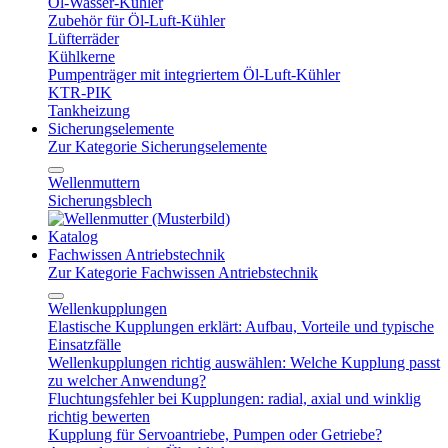
Öl-Wasser-Kühler
Zubehör für Öl-Luft-Kühler
Lüfterräder
Kühlkerne
Pumpenträger mit integriertem Öl-Luft-Kühler
KTR-PIK
Tankheizung
Sicherungselemente
Zur Kategorie Sicherungselemente
Wellenmuttern
Sicherungsblech
Katalog
Fachwissen Antriebstechnik
Zur Kategorie Fachwissen Antriebstechnik
Wellenkupplungen
Elastische Kupplungen erklärt: Aufbau, Vorteile und typische
Einsatzfälle
Wellenkupplungen richtig auswählen: Welche Kupplung passt
zu welcher Anwendung?
Fluchtungsfehler bei Kupplungen: radial, axial und winklig
richtig bewerten
Kupplung für Servoantriebe, Pumpen oder Getriebe?