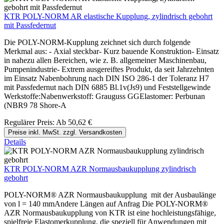
KTR POLY-NORM AR elastische Kupplung, zylindrisch gebohrt
mit Passfedernut
Die POLY-NORM-Kupplung zeichnet sich durch folgende
Merkmal aus: - Axial steckbar- Kurz bauende Konstruktion- Einsatz
in nahezu allen Bereichen, wie z. B. allgemeiner Maschinenbau,
Pumpenindustrie- Extrem ausgereiftes Produkt, da seit Jahrzehnten
im Einsatz Nabenbohrung nach DIN ISO 286-1 der Toleranz H7
mit Passfedernut nach DIN 6885 Bl.1v(Js9) und Feststellgewinde
Werkstoffe:Nabenwerkstoff: Grauguss GGElastomer: Perbunan
(NBR9 78 Shore-A
Regulärer Preis:
Ab
50,62 €
Preise inkl. MwSt. zzgl. Versandkosten
Details
KTR POLY-NORM AZR Normausbaukupplung zylindrisch
gebohrt
POLY-NORM® AZR Normausbaukupplung mit der Ausbaulänge
von l = 140 mmAndere Längen auf Anfrag Die POLY-NORM®
AZR Normausbaukupplung von KTR ist eine hochleistungsfähige,
spielfreie Elastomerkupplung, die speziell für Anwendungen mit