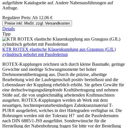
aufgeführte Katalogseite auf. Andere Nabenausführungen auf
Anfrage.
Regulärer Preis:
Ab
12,06 €
Preise inkl. MwSt. zzgl. Versandkosten
Details
Tipp
KTR ROTEX elastische Klauenkupplung aus Grauguss (GJL)
zylindrisch gebohrt mit Passfedernut
ROTEX-Kupplungen zeichnen sich durch kleine Baumaße, geringe
Gewichte und niedrige Schwungmomente bei hoher
Drehmomentübertragung aus. Durch die präzise, allseitige
Bearbeitung wird die Laufeigenschaft positiv beeinflusst und die
Lebensdauer der Kupplung erheblich erhöht. Sie geben Gewähr für
eine drehschwingungsdämpfende Kraftübertragung und nehmen
Stöße auf, die von ungleichmäßig arbeitenden Kraftmaschinen
ausgehen. ROTEX-Kupplungen werden ab Werk mit dem
neuartigen, hochtemperaturbeständigen Zahnkranzmaterial T-
PUR® ausgeliefert, welches in drei Härtegraden verfügbar ist. Die
Bohrungen werden mit der Toleranz H7 und die Passfedernuten
nach DIN 6885/1-JS9 ausgeführt. Sonderwünsche für die
Herstellung der Nabenbohrung fragen Sie bitte vor der Bestellung