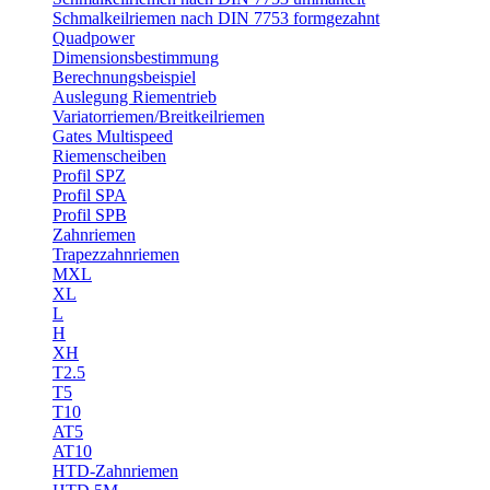
Schmalkeilriemen nach DIN 7753 formgezahnt
Quadpower
Dimensionsbestimmung
Berechnungsbeispiel
Auslegung Riementrieb
Variatorriemen/Breitkeilriemen
Gates Multispeed
Riemenscheiben
Profil SPZ
Profil SPA
Profil SPB
Zahnriemen
Trapezzahnriemen
MXL
XL
L
H
XH
T2.5
T5
T10
AT5
AT10
HTD-Zahnriemen