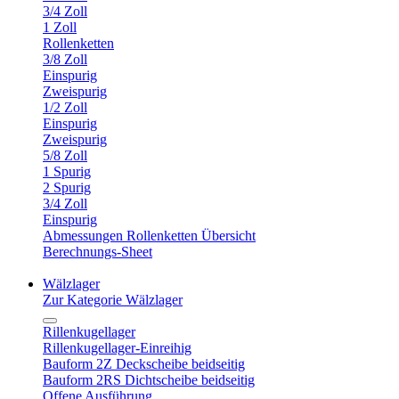
3/4 Zoll
1 Zoll
Rollenketten
3/8 Zoll
Einspurig
Zweispurig
1/2 Zoll
Einspurig
Zweispurig
5/8 Zoll
1 Spurig
2 Spurig
3/4 Zoll
Einspurig
Abmessungen Rollenketten Übersicht
Berechnungs-Sheet
Wälzlager
Zur Kategorie Wälzlager
Rillenkugellager
Rillenkugellager-Einreihig
Bauform 2Z Deckscheibe beidseitig
Bauform 2RS Dichtscheibe beidseitig
Offene Ausführung