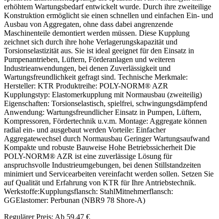
erhöhtem Wartungsbedarf entwickelt wurde. Durch ihre zweiteilige
Konstruktion ermöglicht sie einen schnellen und einfachen Ein- und
Ausbau von Aggregaten, ohne dass dabei angrenzende
Maschinenteile demontiert werden müssen. Diese Kupplung
zeichnet sich durch ihre hohe Verlagerungskapazität und
Torsionselastizität aus. Sie ist ideal geeignet für den Einsatz in
Pumpenantrieben, Lüftern, Förderanlagen und weiteren
Industrieanwendungen, bei denen Zuverlässigkeit und
Wartungsfreundlichkeit gefragt sind. Technische Merkmale:
Hersteller: KTR Produktreihe: POLY-NORM® AZR
Kupplungstyp: Elastomerkupplung mit Normausbau (zweiteilig)
Eigenschaften: Torsionselastisch, spielfrei, schwingungsdämpfend
Anwendung: Wartungsfreundlicher Einsatz in Pumpen, Lüftern,
Kompressoren, Fördertechnik u.v.m. Montage: Aggregate können
radial ein- und ausgebaut werden Vorteile: Einfacher
Aggregatewechsel durch Normausbau Geringer Wartungsaufwand
Kompakte und robuste Bauweise Hohe Betriebssicherheit Die
POLY-NORM® AZR ist eine zuverlässige Lösung für
anspruchsvolle Industrieumgebungen, bei denen Stillstandzeiten
minimiert und Servicearbeiten vereinfacht werden sollen. Setzen Sie
auf Qualität und Erfahrung von KTR für Ihre Antriebstechnik.
Werkstoffe:Kupplungsflansch: StahlMitnehmerflansch:
GGElastomer: Perbunan (NBR9 78 Shore-A)
Regulärer Preis:
Ab
59,47 €