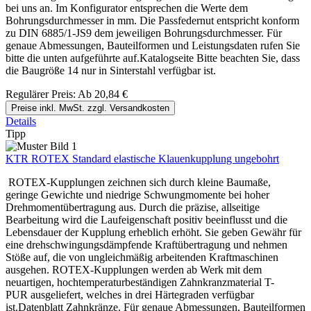
bei uns an. Im Konfigurator entsprechen die Werte dem
Bohrungsdurchmesser in mm. Die Passfedernut entspricht konform
zu DIN 6885/1-JS9 dem jeweiligen Bohrungsdurchmesser. Für
genaue Abmessungen, Bauteilformen und Leistungsdaten rufen Sie
bitte die unten aufgeführte auf.Katalogseite Bitte beachten Sie, dass
die Baugröße 14 nur in Sinterstahl verfügbar ist.
Regulärer Preis:
Ab
20,84 €
Preise inkl. MwSt. zzgl. Versandkosten
Details
Tipp
KTR ROTEX Standard elastische Klauenkupplung ungebohrt
ROTEX-Kupplungen zeichnen sich durch kleine Baumaße,
geringe Gewichte und niedrige Schwungmomente bei hoher
Drehmomentübertragung aus. Durch die präzise, allseitige
Bearbeitung wird die Laufeigenschaft positiv beeinflusst und die
Lebensdauer der Kupplung erheblich erhöht. Sie geben Gewähr für
eine drehschwingungsdämpfende Kraftübertragung und nehmen
Stöße auf, die von ungleichmäßig arbeitenden Kraftmaschinen
ausgehen. ROTEX-Kupplungen werden ab Werk mit dem
neuartigen, hochtemperaturbeständigen Zahnkranzmaterial T-
PUR ausgeliefert, welches in drei Härtegraden verfügbar
ist.Datenblatt Zahnkränze. Für genaue Abmessungen, Bauteilformen