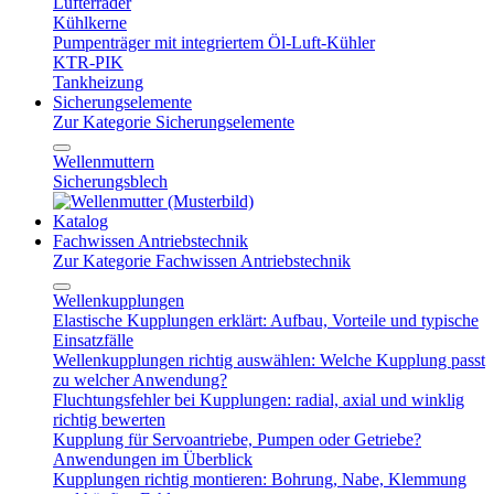
Lüfterräder
Kühlkerne
Pumpenträger mit integriertem Öl-Luft-Kühler
KTR-PIK
Tankheizung
Sicherungselemente
Zur Kategorie Sicherungselemente
Wellenmuttern
Sicherungsblech
Katalog
Fachwissen Antriebstechnik
Zur Kategorie Fachwissen Antriebstechnik
Wellenkupplungen
Elastische Kupplungen erklärt: Aufbau, Vorteile und typische
Einsatzfälle
Wellenkupplungen richtig auswählen: Welche Kupplung passt
zu welcher Anwendung?
Fluchtungsfehler bei Kupplungen: radial, axial und winklig
richtig bewerten
Kupplung für Servoantriebe, Pumpen oder Getriebe?
Anwendungen im Überblick
Kupplungen richtig montieren: Bohrung, Nabe, Klemmung