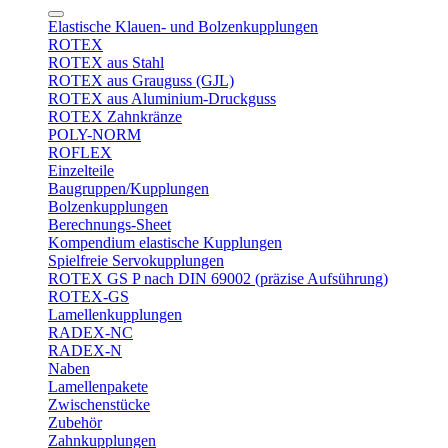
Elastische Klauen- und Bolzenkupplungen
ROTEX
ROTEX aus Stahl
ROTEX aus Grauguss (GJL)
ROTEX aus Aluminium-Druckguss
ROTEX Zahnkränze
POLY-NORM
ROFLEX
Einzelteile
Baugruppen/Kupplungen
Bolzenkupplungen
Berechnungs-Sheet
Kompendium elastische Kupplungen
Spielfreie Servokupplungen
ROTEX GS P nach DIN 69002 (präzise Aufsührung)
ROTEX-GS
Lamellenkupplungen
RADEX-NC
RADEX-N
Naben
Lamellenpakete
Zwischenstücke
Zubehör
Zahnkupplungen