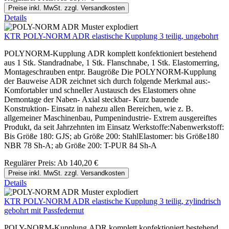
Preise inkl. MwSt. zzgl. Versandkosten
Details
KTR POLY-NORM ADR elastische Kupplung 3 teilig, ungebohrt
POLYNORM-Kupplung ADR komplett konfektioniert bestehend
aus 1 Stk. Standradnabe, 1 Stk. Flanschnabe, 1 Stk. Elastomerring,
Montageschrauben entpr. Baugröße Die POLYNORM-Kupplung
der Bauweise ADR zeichnet sich durch folgende Merkmal aus:-
Komfortabler und schneller Austausch des Elastomers ohne
Demontage der Naben- Axial steckbar- Kurz bauende
Konstruktion- Einsatz in nahezu allen Bereichen, wie z. B.
allgemeiner Maschinenbau, Pumpenindustrie- Extrem ausgereiftes
Produkt, da seit Jahrzehnten im Einsatz Werkstoffe:Nabenwerkstoff:
Bis Größe 180: GJS; ab Größe 200: StahlElastomer: bis Größe180
NBR 78 Sh-A; ab Größe 200: T-PUR 84 Sh-A
Regulärer Preis:
Ab
140,20 €
Preise inkl. MwSt. zzgl. Versandkosten
Details
KTR POLY-NORM ADR elastische Kupplung 3 teilig, zylindrisch
gebohrt mit Passfedernut
POLY-NORM-Kupplung ADR komplett konfektioniert bestehend