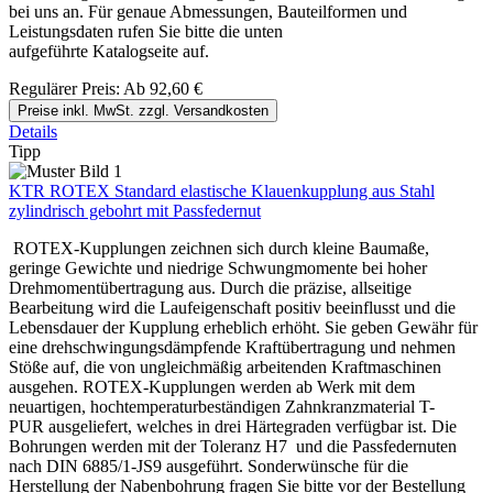
bei uns an. Für genaue Abmessungen, Bauteilformen und
Leistungsdaten rufen Sie bitte die unten
aufgeführte Katalogseite auf.
Regulärer Preis:
Ab
92,60 €
Preise inkl. MwSt. zzgl. Versandkosten
Details
Tipp
KTR ROTEX Standard elastische Klauenkupplung aus Stahl
zylindrisch gebohrt mit Passfedernut
ROTEX-Kupplungen zeichnen sich durch kleine Baumaße,
geringe Gewichte und niedrige Schwungmomente bei hoher
Drehmomentübertragung aus. Durch die präzise, allseitige
Bearbeitung wird die Laufeigenschaft positiv beeinflusst und die
Lebensdauer der Kupplung erheblich erhöht. Sie geben Gewähr für
eine drehschwingungsdämpfende Kraftübertragung und nehmen
Stöße auf, die von ungleichmäßig arbeitenden Kraftmaschinen
ausgehen. ROTEX-Kupplungen werden ab Werk mit dem
neuartigen, hochtemperaturbeständigen Zahnkranzmaterial T-
PUR ausgeliefert, welches in drei Härtegraden verfügbar ist. Die
Bohrungen werden mit der Toleranz H7 und die Passfedernuten
nach DIN 6885/1-JS9 ausgeführt. Sonderwünsche für die
Herstellung der Nabenbohrung fragen Sie bitte vor der Bestellung