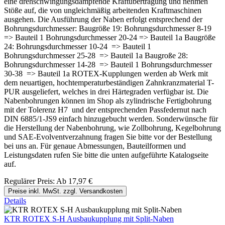
eine drehschwingungsdämpfende Kraftübertragung und nehmen
Stöße auf, die von ungleichmäßig arbeitenden Kraftmaschinen
ausgehen. Die Ausführung der Naben erfolgt entsprechend der
Bohrungsdurchmesser: Baugröße 19: Bohrungsdurchmesser 8-19
=> Bauteil 1 Bohrungsdurchmesser 20-24 => Bauteil 1a Baugröße
24: Bohrungsdurchmesser 10-24 => Bauteil 1
Bohrungsdurchmesser 25-28 => Bauteil 1a Baugroße 28:
Bohrungsdurchmesser 14-28 => Bauteil 1 Bohrungsdurchmesser
30-38 => Bauteil 1a ROTEX-Kupplungen werden ab Werk mit
dem neuartigen, hochtemperaturbeständigen Zahnkranzmaterial T-
PUR ausgeliefert, welches in drei Härtegraden verfügbar ist. Die
Nabenbohrungen können im Shop als zylindrische Fertigbohrung
mit der Tolerenz H7 und der entsprechenden Passfedernut nach
DIN 6885/1-JS9 einfach hinzugebucht werden. Sonderwünsche für
die Herstellung der Nabenbohrung, wie Zollbohrung, Kegelbohrung
und SAE-Evolventverzahnung fragen Sie bitte vor der Bestellung
bei uns an. Für genaue Abmessungen, Bauteilformen und
Leistungsdaten rufen Sie bitte die unten aufgeführte Katalogseite
auf.
Regulärer Preis:
Ab
17,97 €
Preise inkl. MwSt. zzgl. Versandkosten
Details
KTR ROTEX S-H Ausbaukupplung mit Split-Naben