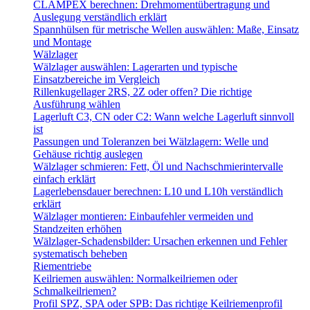
CLAMPEX berechnen: Drehmomentübertragung und
Auslegung verständlich erklärt
Spannhülsen für metrische Wellen auswählen: Maße, Einsatz
und Montage
Wälzlager
Wälzlager auswählen: Lagerarten und typische
Einsatzbereiche im Vergleich
Rillenkugellager 2RS, 2Z oder offen? Die richtige
Ausführung wählen
Lagerluft C3, CN oder C2: Wann welche Lagerluft sinnvoll
ist
Passungen und Toleranzen bei Wälzlagern: Welle und
Gehäuse richtig auslegen
Wälzlager schmieren: Fett, Öl und Nachschmierintervalle
einfach erklärt
Lagerlebensdauer berechnen: L10 und L10h verständlich
erklärt
Wälzlager montieren: Einbaufehler vermeiden und
Standzeiten erhöhen
Wälzlager-Schadensbilder: Ursachen erkennen und Fehler
systematisch beheben
Riementriebe
Keilriemen auswählen: Normalkeilriemen oder
Schmalkeilriemen?
Profil SPZ, SPA oder SPB: Das richtige Keilriemenprofil