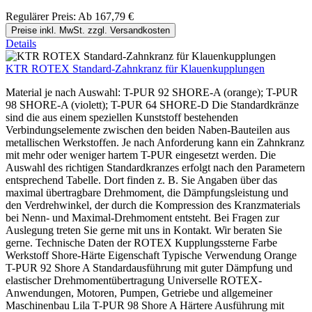
Regulärer Preis:
Ab
167,79 €
Preise inkl. MwSt. zzgl. Versandkosten
Details
KTR ROTEX Standard-Zahnkranz für Klauenkupplungen
Material je nach Auswahl: T-PUR 92 SHORE-A (orange); T-PUR
98 SHORE-A (violett); T-PUR 64 SHORE-D Die Standardkränze
sind die aus einem speziellen Kunststoff bestehenden
Verbindungselemente zwischen den beiden Naben-Bauteilen aus
metallischen Werkstoffen. Je nach Anforderung kann ein Zahnkranz
mit mehr oder weniger hartem T-PUR eingesetzt werden. Die
Auswahl des richtigen Standardkranzes erfolgt nach den Parametern
entsprechend Tabelle. Dort finden z. B. Sie Angaben über das
maximal übertragbare Drehmoment, die Dämpfungsleistung und
den Verdrehwinkel, der durch die Kompression des Kranzmaterials
bei Nenn- und Maximal-Drehmoment entsteht. Bei Fragen zur
Auslegung treten Sie gerne mit uns in Kontakt. Wir beraten Sie
gerne. Technische Daten der ROTEX Kupplungssterne Farbe
Werkstoff Shore-Härte Eigenschaft Typische Verwendung Orange
T-PUR 92 Shore A Standardausführung mit guter Dämpfung und
elastischer Drehmomentübertragung Universelle ROTEX-
Anwendungen, Motoren, Pumpen, Getriebe und allgemeiner
Maschinenbau Lila T-PUR 98 Shore A Härtere Ausführung mit