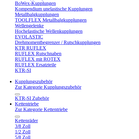
BoWex-Kupplungen
Kompendium unelastische Kupplungen
Metallbalgkupplungen
TOOLFLEX Metallbalgkupplungen
Wellengelenke
Hochelastische Wellenkupplungen
EVOLASTIC
Drehmomentbegrenzer / Rutschkupplungen
KTR RUFLEX
RUFLEX Rutschnaben
RUFLEX mit ROTEX
RUFLEX Ersatzteile
KTR-SI
Kupplungszubehör
Zur Kategorie Kupplungszubehör
KTR-SI Zubehör
Kettentriebe
Zur Kategorie Kettentriebe
Kettenräder
3/8 Zoll
1/2 Zoll
5/8 Zoll