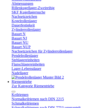
Abmessungen
Rillenkugellager-Zweireihig
SKF Kugellagersuche
Nachsetzzeichen
Kegelrollenlager
Dauerfestigkeit
Zylinderrollenlager
Bauart N
Bauart NJ
Bauart NU
Bauart NUP
Nachsetzzeichen für Zylinderrollenlager
Pendelrollenlager
Stehlagereinheiten
Flanschlagereinheiten
Lager-Lebensdauer
Nadellager
Riementriebe
Zur Kategorie Riementriebe
Keilriemen
Normalkeilriemen nach DIN 2215
Schmalkeilriemen
Schmalkeilriemen nach DIN 7753 ummantelt