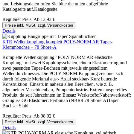
und Leistungsdaten rufen Sie bitte die unten aufgeführte
Katalogseite auf.Katalogseite
Regulärer Preis:
Ab
13,93 €
Preise inkl. MwSt. zzgl. Versandkosten
Details
KTR Wellenkupplung komplett POLY-NORM AR Taper-
Klemmbuchse – 78 Shore-A
Komplette Wellenkupplung "POLY-NORM AR elastische
Kupplung" mit zwei Kupplungsschalen, einem Elastomerring und
zwei pasenden Taper-Buchsen mit jeweils eingestelltem
Wellendurchmesser. Die POLY-NORM-Kupplung zeichnet sich
durch folgende Merkmal aus:- Axial steckbar- Kurz bauende
Konstruktion- Einsatz in nahezu allen Bereichen, wie z. B.
allgemeiner Maschinenbau, Pumpenindustrie- Extrem ausgereiftes
Produkt, da seit Jahrzehnten im Einsatz Werkstoffe:Nabenwerkstoff:
Grauguss GGElastomer: Perbunan (NBR9 78 Shore-A)Taper-
Buchse: Stahl
Regulärer Preis:
Ab
98,02 €
Preise inkl. MwSt. zzgl. Versandkosten
Details