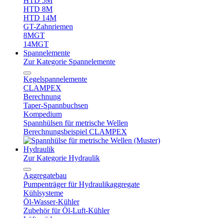
HTD 5M
HTD 8M
HTD 14M
GT-Zahnriemen
8MGT
14MGT
Spannelemente
Zur Kategorie Spannelemente
Kegelspannelemente
CLAMPEX
Berechnung
Taper-Spannbuchsen
Kompedium
Spannhülsen für metrische Wellen
Berechnungsbeispiel CLAMPEX
Hydraulik
Zur Kategorie Hydraulik
Aggregatebau
Pumpenträger für Hydraulikaggregate
Kühlsysteme
Öl-Wasser-Kühler
Zubehör für Öl-Luft-Kühler