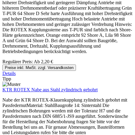
höherer Drehsteifigkeit und geringerer Dämpfung Antriebe mit
höherem Drehmomentbedarf oder präziserer Kraftübertragung Grün
T-PUR 64 Shore D Sehr harte Ausführung mit hoher Drehsteifigkeit
und hoher Drehmomentübertragung Hoch belastete Antriebe mit
hohen Drehmomenten und geringer zulässiger Verdrehung Hinweis:
Die ROTEX Kupplungssterne aus T-PUR sind farblich nach Shore-
Härte gekennzeichnet. Orange entspricht 92 Shore A, Lila 98 Shore
A und Grün 64 Shore D. Bei der Auswahl sollten Baugröße,
Drehmoment, Drehzahl, Kupplungsausführung und
Betriebsbedingungen berücksichtigt werden.
Regulärer Preis:
Ab
2,20 €
Preise inkl. MwSt. zzgl. Versandkosten
Details
Tipp
KTR ROTEX Nabe aus Stahl zylindrisch gebohrt
Nabe der KTR ROTEX-Klauenkupplung zylindrisch gebohrt mit
PassfedernutMaterial: StahlBaugroße 14: Sinterstahl Die
zylindrischen Bohrungen werden mit der Toleranz H7 und die
Passfedernuten nach DIN 6885/1-JS9 ausgeführt. Sonderwünsche
für die Herstellung der Nabenbohrung fragen Sie bitte vor der
Bestellung bei uns an. Für genaue Abmessungen, Bauteilformen
und Leistungsdaten rufen Sie bitte die unten