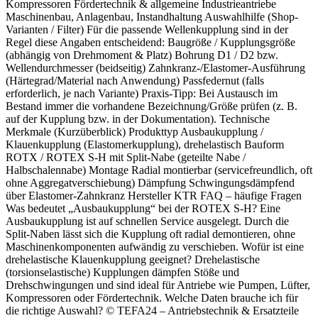
Kompressoren Fördertechnik & allgemeine Industrieantriebe
Maschinenbau, Anlagenbau, Instandhaltung Auswahlhilfe (Shop-
Varianten / Filter) Für die passende Wellenkupplung sind in der
Regel diese Angaben entscheidend: Baugröße / Kupplungsgröße
(abhängig von Drehmoment & Platz) Bohrung D1 / D2 bzw.
Wellendurchmesser (beidseitig) Zahnkranz-/Elastomer-Ausführung
(Härtegrad/Material nach Anwendung) Passfedernut (falls
erforderlich, je nach Variante) Praxis-Tipp: Bei Austausch im
Bestand immer die vorhandene Bezeichnung/Größe prüfen (z. B.
auf der Kupplung bzw. in der Dokumentation). Technische
Merkmale (Kurzüberblick) Produkttyp Ausbaukupplung /
Klauenkupplung (Elastomerkupplung), drehelastisch Bauform
ROTX / ROTEX S-H mit Split-Nabe (geteilte Nabe /
Halbschalennabe) Montage Radial montierbar (servicefreundlich, oft
ohne Aggregatverschiebung) Dämpfung Schwingungsdämpfend
über Elastomer-Zahnkranz Hersteller KTR FAQ – häufige Fragen
Was bedeutet „Ausbaukupplung“ bei der ROTEX S-H? Eine
Ausbaukupplung ist auf schnellen Service ausgelegt. Durch die
Split-Naben lässt sich die Kupplung oft radial demontieren, ohne
Maschinenkomponenten aufwändig zu verschieben. Wofür ist eine
drehelastische Klauenkupplung geeignet? Drehelastische
(torsionselastische) Kupplungen dämpfen Stöße und
Drehschwingungen und sind ideal für Antriebe wie Pumpen, Lüfter,
Kompressoren oder Fördertechnik. Welche Daten brauche ich für
die richtige Auswahl? © TEFA24 – Antriebstechnik & Ersatzteile