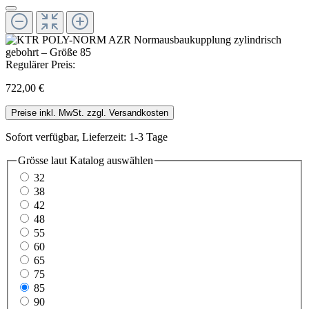
Regulärer Preis:
722,00 €
Preise inkl. MwSt. zzgl. Versandkosten
Sofort verfügbar, Lieferzeit: 1-3 Tage
Grösse laut Katalog
auswählen
32
38
42
48
55
60
65
75
85
90