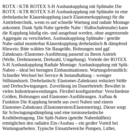
ROTX / KTR ROTEX S-H Ausbaukupplung mit Splitnabe Die
ROTX / KTR ROTEX S-H Ausbaukupplung mit Splitnabe ist eine
drehelastische Klauenkupplung (auch Elastomerkupplung) für die
Antriebstechnik, wenn es auf schnelle Wartung und radiale Montage
ankommt. Dank Split-Nabe (geteilte Nabe / Halbschalennabe) kann
die Kupplung häufig ein- und ausgebaut werden, ohne angrenzende
Aggregate zu verschieben. Ausbaukupplung Splitnabe / geteilte
Nabe radial montierbar Klauenkupplung drehelastisch & dämpfend
Hinweis: Bitte wählen Sie Baugröße, Bohrungen und ggf.
Zahnkranz-/Elastomer-Ausführung passend zu Ihrem Antrieb
(Welle, Drehmoment, Drehzahl, Umgebung). Vorteile der ROTEX
S-H Ausbaukupplung Radiale Montage: Ausbaukupplung mit Split-
Naben – ideal bei beengten Einbausituationen. Wartungsfreundlich:
Schneller Wechsel bei Service & Instandhaltung – weniger
Stillstandszeit. Drehelastisch: Elastomer-Zahnkranz reduziert Stöße
und Drehschwingungen. Zuverlässig im Dauerbetrieb: Bewährt in
vielen Industrieanwendungen. Flexibel konfigurierbar: Verschiedene
Größen, Bohrungen und Elastomer-Ausführungen. Aufbau &
Funktion Die Kupplung besteht aus zwei Naben und einem
Elastomer-Zahnkranz (Elastomerstern/Elastomerring). Dieser sorgt
für Schwingungsdämpfung und eine torsionselastische
Kraftübertragung. Die Split-Naben (geteilte Nabenhälften)
ermöglichen den radialen Ein-/Ausbau – ein großer Vorteil bei
Wartungsarbeiten. Typische Einsatzbereiche Pumpen, Lüfter,