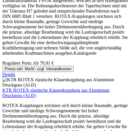
Zahnkranzmaterial T-PUR ausgeliefert, welches in drei Härtegraden
verfügbar ist. Die Bohrungsdurchmesser der Taperbuchsen sind mit
der Toleranz H7 gebohrt und entsprechender Passfedernut nach
DIN 6885 Blatt 1 versehen. ROTEX-Kupplungen zeichnen sich
durch kleine Baumaße, geringe Gewichte und niedrige
Schwungmomente bei hoher Drehmomentübertragung aus. Durch
die präzise, allseitige Bearbeitung wird die Laufeigenschaft positiv
beeinflusst und die Lebensdauer der Kupplung erheblich erhöht. Sie
geben Gewähr für eine drehschwingungsdämpfende
Kraftübertragung und nehmen Stöße auf, die von ungleichmäßig
arbeitenden Kraftmaschinen ausgehen.Katalogseite
Regulärer Preis:
Ab
79,91 €
Preise inkl. MwSt. zzgl. Versandkosten
Details
KTR ROTEX elastische Klauenkupplung aus Aluminium
Druckguss (Al-D)
ROTEX-Kupplungen zeichnen sich durch kleine Baumaße, geringe
Gewichte und niedrige Schwungmomente bei hoher
Drehmomentübertragung aus. Durch die präzise, allseitige
Bearbeitung wird die Laufeigenschaft positiv beeinflusst und die
Lebensdauer der Kupplung erheblich erhöht. Sie geben Gewähr für