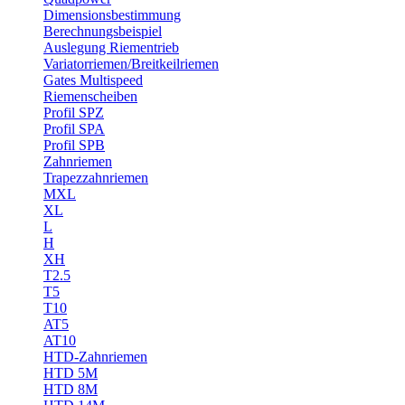
Dimensionsbestimmung
Berechnungsbeispiel
Auslegung Riementrieb
Variatorriemen/Breitkeilriemen
Gates Multispeed
Riemenscheiben
Profil SPZ
Profil SPA
Profil SPB
Zahnriemen
Trapezzahnriemen
MXL
XL
L
H
XH
T2.5
T5
T10
AT5
AT10
HTD-Zahnriemen
HTD 5M
HTD 8M