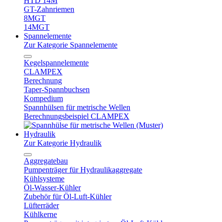
HTD 14M
GT-Zahnriemen
8MGT
14MGT
Spannelemente
Zur Kategorie Spannelemente
Kegelspannelemente
CLAMPEX
Berechnung
Taper-Spannbuchsen
Kompedium
Spannhülsen für metrische Wellen
Berechnungsbeispiel CLAMPEX
Hydraulik
Zur Kategorie Hydraulik
Aggregatebau
Pumpenträger für Hydraulikaggregate
Kühlsysteme
Öl-Wasser-Kühler
Zubehör für Öl-Luft-Kühler
Lüfterräder
Kühlkerne