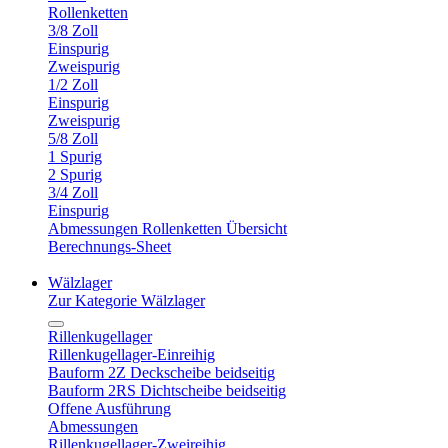
Rollenketten
3/8 Zoll
Einspurig
Zweispurig
1/2 Zoll
Einspurig
Zweispurig
5/8 Zoll
1 Spurig
2 Spurig
3/4 Zoll
Einspurig
Abmessungen Rollenketten Übersicht
Berechnungs-Sheet
Wälzlager
Zur Kategorie Wälzlager
Rillenkugellager
Rillenkugellager-Einreihig
Bauform 2Z Deckscheibe beidseitig
Bauform 2RS Dichtscheibe beidseitig
Offene Ausführung
Abmessungen
Rillenkugellager-Zweireihig