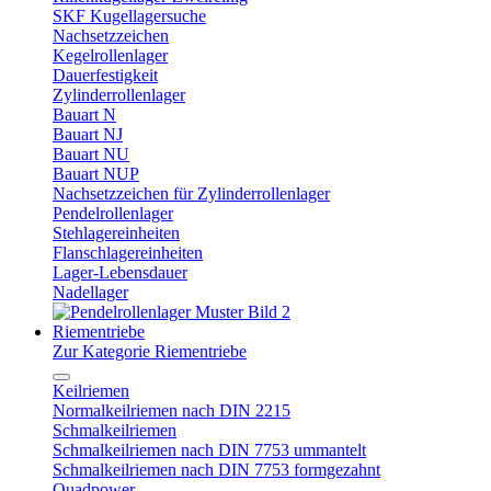
SKF Kugellagersuche
Nachsetzzeichen
Kegelrollenlager
Dauerfestigkeit
Zylinderrollenlager
Bauart N
Bauart NJ
Bauart NU
Bauart NUP
Nachsetzzeichen für Zylinderrollenlager
Pendelrollenlager
Stehlagereinheiten
Flanschlagereinheiten
Lager-Lebensdauer
Nadellager
Riementriebe
Zur Kategorie Riementriebe
Keilriemen
Normalkeilriemen nach DIN 2215
Schmalkeilriemen
Schmalkeilriemen nach DIN 7753 ummantelt
Schmalkeilriemen nach DIN 7753 formgezahnt
Quadpower