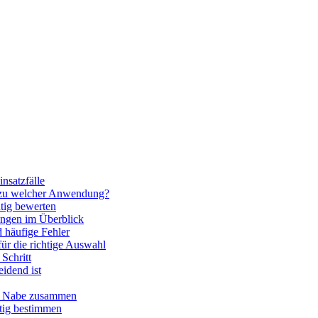
nsatzfälle
 zu welcher Anwendung?
htig bewerten
ngen im Überblick
 häufige Fehler
für die richtige Auswahl
Schritt
idend ist
nd Nabe zusammen
htig bestimmen