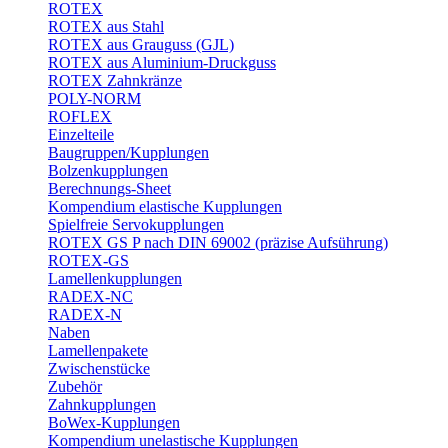
ROTEX
ROTEX aus Stahl
ROTEX aus Grauguss (GJL)
ROTEX aus Aluminium-Druckguss
ROTEX Zahnkränze
POLY-NORM
ROFLEX
Einzelteile
Baugruppen/Kupplungen
Bolzenkupplungen
Berechnungs-Sheet
Kompendium elastische Kupplungen
Spielfreie Servokupplungen
ROTEX GS P nach DIN 69002 (präzise Aufsührung)
ROTEX-GS
Lamellenkupplungen
RADEX-NC
RADEX-N
Naben
Lamellenpakete
Zwischenstücke
Zubehör
Zahnkupplungen
BoWex-Kupplungen
Kompendium unelastische Kupplungen