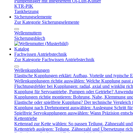
Pumpenträger mit integriertem Öl-Luft-Kühler
KTR-PIK
Tankheizung
Sicherungselemente
Zur Kategorie Sicherungselemente
Wellenmuttern
Sicherungsblech
Katalog
Fachwissen Antriebstechnik
Zur Kategorie Fachwissen Antriebstechnik
Wellenkupplungen
Elastische Kupplungen erklärt: Aufbau, Vorteile und typische Ei
Wellenkupplungen richtig auswählen: Welche Kupplung passt
Fluchtungsfehler bei Kupplungen: radial, axial und winklig ric
Kupplung für Servoantriebe, Pumpen oder Getriebe? Anwendu
Kupplungen richtig montieren: Bohrung, Nabe, Klemmung und
Elastische oder spielfreie Kupplung? Der technische Vergleich 
Kupplung nach Drehmoment auswählen: Auslegung Schritt für 
Spielfreie Servokupplungen auswählen: Wann Präzision entsche
Kettentriebe
Kettenrad zur Kette wählen: So passen Teilung, Zähnezahl u
Kettentrieb auslegen: Teilung, Zähnezahl und Übersetzung ric