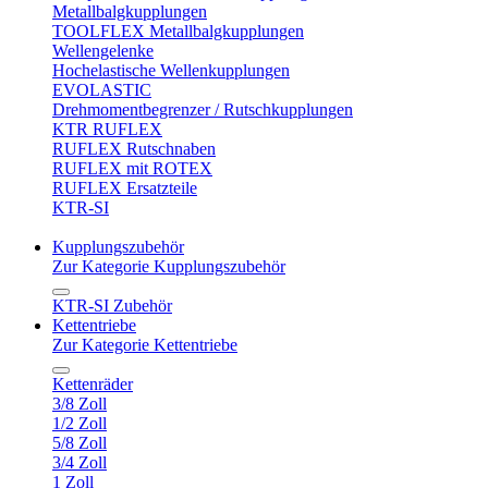
Metallbalgkupplungen
TOOLFLEX Metallbalgkupplungen
Wellengelenke
Hochelastische Wellenkupplungen
EVOLASTIC
Drehmomentbegrenzer / Rutschkupplungen
KTR RUFLEX
RUFLEX Rutschnaben
RUFLEX mit ROTEX
RUFLEX Ersatzteile
KTR-SI
Kupplungszubehör
Zur Kategorie Kupplungszubehör
KTR-SI Zubehör
Kettentriebe
Zur Kategorie Kettentriebe
Kettenräder
3/8 Zoll
1/2 Zoll
5/8 Zoll
3/4 Zoll
1 Zoll