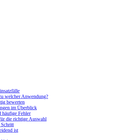
nsatzfälle
 zu welcher Anwendung?
htig bewerten
ngen im Überblick
 häufige Fehler
für die richtige Auswahl
Schritt
idend ist