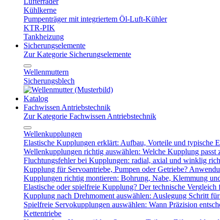
Lüfterräder
Kühlkerne
Pumpenträger mit integriertem Öl-Luft-Kühler
KTR-PIK
Tankheizung
Sicherungselemente
Zur Kategorie Sicherungselemente
Wellenmuttern
Sicherungsblech
Katalog
Fachwissen Antriebstechnik
Zur Kategorie Fachwissen Antriebstechnik
Wellenkupplungen
Elastische Kupplungen erklärt: Aufbau, Vorteile und typische Ei
Wellenkupplungen richtig auswählen: Welche Kupplung passt
Fluchtungsfehler bei Kupplungen: radial, axial und winklig ric
Kupplung für Servoantriebe, Pumpen oder Getriebe? Anwendu
Kupplungen richtig montieren: Bohrung, Nabe, Klemmung und
Elastische oder spielfreie Kupplung? Der technische Vergleich 
Kupplung nach Drehmoment auswählen: Auslegung Schritt für 
Spielfreie Servokupplungen auswählen: Wann Präzision entsche
Kettentriebe