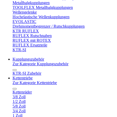
Metallbalgkupplungen
TOOLFLEX Metallbalgkupplungen
Wellengelenke
Hochelastische Wellenkupplungen
EVOLASTIC
Drehmomentbegrenzer / Rutschkupplungen
KTR RUFLEX
RUFLEX Rutschnaben
RUFLEX mit ROTEX
RUFLEX Ersatzteile
KTR-SI
Kupplungszubehör
Zur Kategorie Kupplungszubehör
KTR-SI Zubehör
Kettentriebe
Zur Kategorie Kettentriebe
Kettenräder
3/8 Zoll
1/2 Zoll
5/8 Zoll
3/4 Zoll
1 Zoll