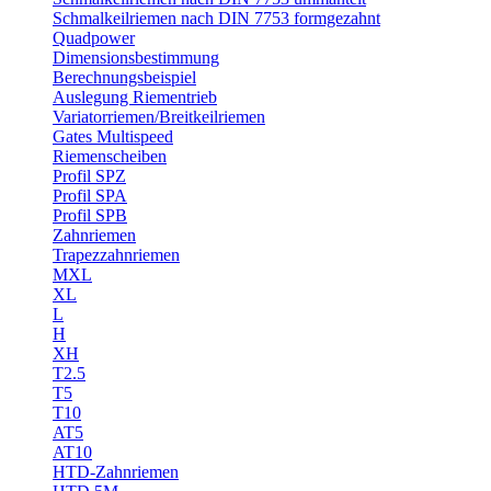
Schmalkeilriemen nach DIN 7753 formgezahnt
Quadpower
Dimensionsbestimmung
Berechnungsbeispiel
Auslegung Riementrieb
Variatorriemen/Breitkeilriemen
Gates Multispeed
Riemenscheiben
Profil SPZ
Profil SPA
Profil SPB
Zahnriemen
Trapezzahnriemen
MXL
XL
L
H
XH
T2.5
T5
T10
AT5
AT10
HTD-Zahnriemen