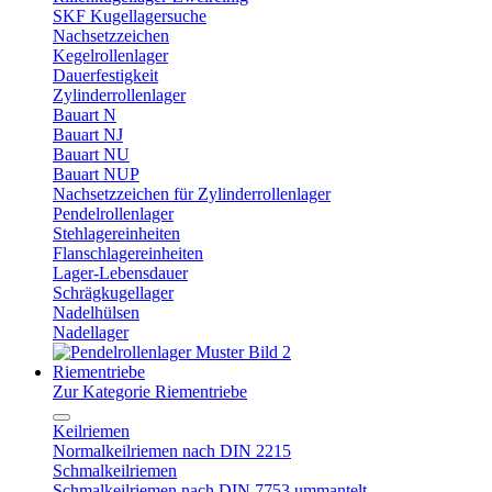
SKF Kugellagersuche
Nachsetzzeichen
Kegelrollenlager
Dauerfestigkeit
Zylinderrollenlager
Bauart N
Bauart NJ
Bauart NU
Bauart NUP
Nachsetzzeichen für Zylinderrollenlager
Pendelrollenlager
Stehlagereinheiten
Flanschlagereinheiten
Lager-Lebensdauer
Schrägkugellager
Nadelhülsen
Nadellager
Riementriebe
Zur Kategorie Riementriebe
Keilriemen
Normalkeilriemen nach DIN 2215
Schmalkeilriemen
Schmalkeilriemen nach DIN 7753 ummantelt