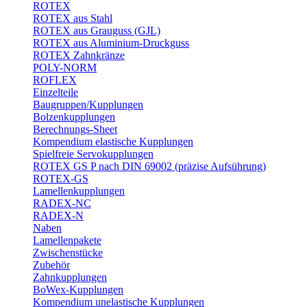
ROTEX
ROTEX aus Stahl
ROTEX aus Grauguss (GJL)
ROTEX aus Aluminium-Druckguss
ROTEX Zahnkränze
POLY-NORM
ROFLEX
Einzelteile
Baugruppen/Kupplungen
Bolzenkupplungen
Berechnungs-Sheet
Kompendium elastische Kupplungen
Spielfreie Servokupplungen
ROTEX GS P nach DIN 69002 (präzise Aufsührung)
ROTEX-GS
Lamellenkupplungen
RADEX-NC
RADEX-N
Naben
Lamellenpakete
Zwischenstücke
Zubehör
Zahnkupplungen
BoWex-Kupplungen
Kompendium unelastische Kupplungen