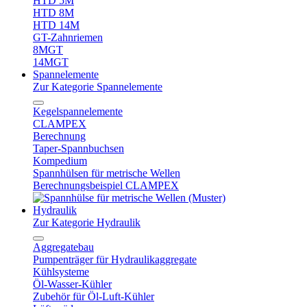
HTD 5M
HTD 8M
HTD 14M
GT-Zahnriemen
8MGT
14MGT
Spannelemente
Zur Kategorie Spannelemente
Kegelspannelemente
CLAMPEX
Berechnung
Taper-Spannbuchsen
Kompedium
Spannhülsen für metrische Wellen
Berechnungsbeispiel CLAMPEX
Hydraulik
Zur Kategorie Hydraulik
Aggregatebau
Pumpenträger für Hydraulikaggregate
Kühlsysteme
Öl-Wasser-Kühler
Zubehör für Öl-Luft-Kühler