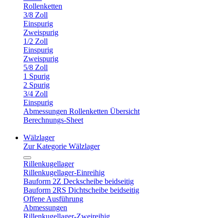
Rollenketten
3/8 Zoll
Einspurig
Zweispurig
1/2 Zoll
Einspurig
Zweispurig
5/8 Zoll
1 Spurig
2 Spurig
3/4 Zoll
Einspurig
Abmessungen Rollenketten Übersicht
Berechnungs-Sheet
Wälzlager
Zur Kategorie Wälzlager
Rillenkugellager
Rillenkugellager-Einreihig
Bauform 2Z Deckscheibe beidseitig
Bauform 2RS Dichtscheibe beidseitig
Offene Ausführung
Abmessungen
Rillenkugellager-Zweireihig