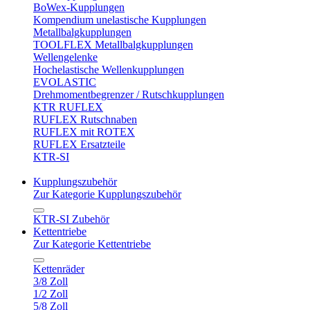
BoWex-Kupplungen
Kompendium unelastische Kupplungen
Metallbalgkupplungen
TOOLFLEX Metallbalgkupplungen
Wellengelenke
Hochelastische Wellenkupplungen
EVOLASTIC
Drehmomentbegrenzer / Rutschkupplungen
KTR RUFLEX
RUFLEX Rutschnaben
RUFLEX mit ROTEX
RUFLEX Ersatzteile
KTR-SI
Kupplungszubehör
Zur Kategorie Kupplungszubehör
KTR-SI Zubehör
Kettentriebe
Zur Kategorie Kettentriebe
Kettenräder
3/8 Zoll
1/2 Zoll
5/8 Zoll