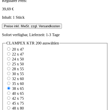
Regulärer Preis:
39,69 €
Inhalt:
1 Stück
Preise inkl. MwSt. zzgl. Versandkosten
Sofort verfügbar, Lieferzeit: 1-3 Tage
CLAMPEX KTR 200
auswählen
20 x 47
22 x 47
24 x 50
25 x 50
28 x 55
30 x 55
32 x 60
35 x 60
38 x 65
40 x 65
42 x 75
45 x 75
48 x 80