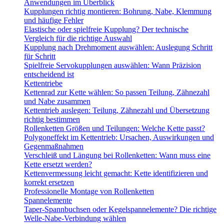
Anwendungen im Überblick
Kupplungen richtig montieren: Bohrung, Nabe, Klemmung
und häufige Fehler
Elastische oder spielfreie Kupplung? Der technische
Vergleich für die richtige Auswahl
Kupplung nach Drehmoment auswählen: Auslegung Schritt
für Schritt
Spielfreie Servokupplungen auswählen: Wann Präzision
entscheidend ist
Kettentriebe
Kettenrad zur Kette wählen: So passen Teilung, Zähnezahl
und Nabe zusammen
Kettentrieb auslegen: Teilung, Zähnezahl und Übersetzung
richtig bestimmen
Rollenketten Größen und Teilungen: Welche Kette passt?
Polygoneffekt im Kettentrieb: Ursachen, Auswirkungen und
Gegenmaßnahmen
Verschleiß und Längung bei Rollenketten: Wann muss eine
Kette ersetzt werden?
Kettenvermessung leicht gemacht: Kette identifizieren und
korrekt ersetzen
Professionelle Montage von Rollenketten
Spannelemente
Taper-Spannbuchsen oder Kegelspannelemente? Die richtige
Welle-Nabe-Verbindung wählen