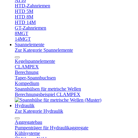
AT10
HTD-Zahnriemen
HTD 5M
HTD 8M
HTD 14M
GT-Zahnriemen
8MGT
14MGT
Spannelemente
Zur Kategorie Spannelemente
Kegelspannelemente
CLAMPEX
Berechnung
Taper-Spannbuchsen
Kompedium
Spannhülsen für metrische Wellen
Berechnungsbeispiel CLAMPEX
Hydraulik
Zur Kategorie Hydraulik
Aggregatebau
Pumpenträger für Hydraulikaggregate
Kühlsysteme