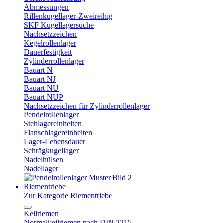
Abmessungen
Rillenkugellager-Zweireihig
SKF Kugellagersuche
Nachsetzzeichen
Kegelrollenlager
Dauerfestigkeit
Zylinderrollenlager
Bauart N
Bauart NJ
Bauart NU
Bauart NUP
Nachsetzzeichen für Zylinderrollenlager
Pendelrollenlager
Stehlagereinheiten
Flanschlagereinheiten
Lager-Lebensdauer
Schrägkugellager
Nadelhülsen
Nadellager
Riementriebe
Zur Kategorie Riementriebe
Keilriemen
Normalkeilriemen nach DIN 2215