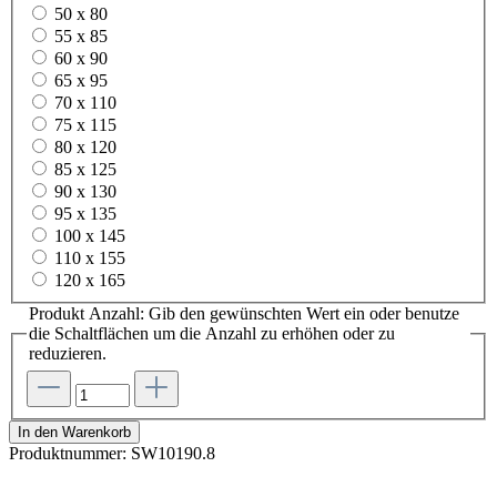
50 x 80
55 x 85
60 x 90
65 x 95
70 x 110
75 x 115
80 x 120
85 x 125
90 x 130
95 x 135
100 x 145
110 x 155
120 x 165
Produkt Anzahl: Gib den gewünschten Wert ein oder benutze
die Schaltflächen um die Anzahl zu erhöhen oder zu
reduzieren.
In den Warenkorb
Produktnummer:
SW10190.8