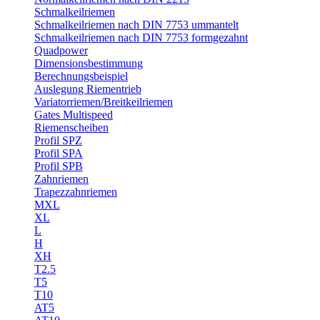
Schmalkeilriemen
Schmalkeilriemen nach DIN 7753 ummantelt
Schmalkeilriemen nach DIN 7753 formgezahnt
Quadpower
Dimensionsbestimmung
Berechnungsbeispiel
Auslegung Riementrieb
Variatorriemen/Breitkeilriemen
Gates Multispeed
Riemenscheiben
Profil SPZ
Profil SPA
Profil SPB
Zahnriemen
Trapezzahnriemen
MXL
XL
L
H
XH
T2.5
T5
T10
AT5