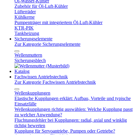
Öl-Wasser-Kühler
Zubehör für Öl-Luft-Kühler
Lüfterräder
Kühlkerne
Pumpenträger mit integriertem Öl-Luft-Kühler
KTR-PIK
Tankheizung
Sicherungselemente
Zur Kategorie Sicherungselemente
Wellenmuttern
Sicherungsblech
Katalog
Fachwissen Antriebstechnik
Zur Kategorie Fachwissen Antriebstechnik
Wellenkupplungen
Elastische Kupplungen erklärt: Aufbau, Vorteile und typische
Einsatzfälle
Wellenkupplungen richtig auswählen: Welche Kupplung passt
zu welcher Anwendung?
Fluchtungsfehler bei Kupplungen: radial, axial und winklig
richtig bewerten
Kupplung für Servoantriebe, Pumpen oder Getriebe?