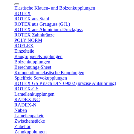
Elastische Klauen- und Bolzenkupplungen
ROTEX
ROTEX aus Stahl
ROTEX aus Grauguss (GJL)
ROTEX aus Aluminium-Druckguss
ROTEX Zahnkränze
POLY-NORM
ROFLEX
Einzelteile
Baugruppen/Kupplungen
Bolzenkupplungen
Berechnungs-Sheet
Kompendium elastische Kupplungen
Spielfreie Servokupplungen
ROTEX GS P nach DIN 69002 (präzise Aufsührung)
ROTEX-GS
Lamellenkupplungen
RADEX-NC
RADEX-N
Naben
Lamellenpakete
Zwischenstücke
Zubehör
Zahnkupplungen