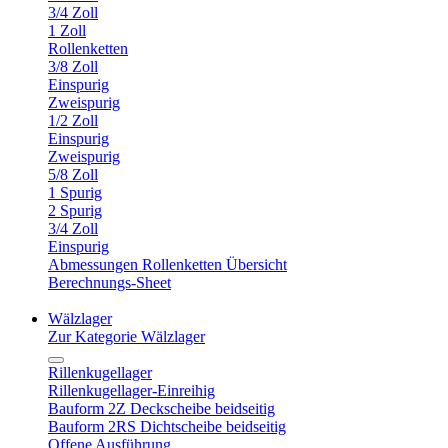
3/4 Zoll
1 Zoll
Rollenketten
3/8 Zoll
Einspurig
Zweispurig
1/2 Zoll
Einspurig
Zweispurig
5/8 Zoll
1 Spurig
2 Spurig
3/4 Zoll
Einspurig
Abmessungen Rollenketten Übersicht
Berechnungs-Sheet
Wälzlager
Zur Kategorie Wälzlager
Rillenkugellager
Rillenkugellager-Einreihig
Bauform 2Z Deckscheibe beidseitig
Bauform 2RS Dichtscheibe beidseitig
Offene Ausführung