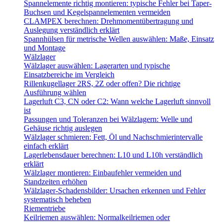
Spannelemente richtig montieren: typische Fehler bei Taper-
Buchsen und Kegelspannelementen vermeiden
CLAMPEX berechnen: Drehmomentübertragung und
Auslegung verständlich erklärt
Spannhülsen für metrische Wellen auswählen: Maße, Einsatz
und Montage
Wälzlager
Wälzlager auswählen: Lagerarten und typische
Einsatzbereiche im Vergleich
Rillenkugellager 2RS, 2Z oder offen? Die richtige
Ausführung wählen
Lagerluft C3, CN oder C2: Wann welche Lagerluft sinnvoll
ist
Passungen und Toleranzen bei Wälzlagern: Welle und
Gehäuse richtig auslegen
Wälzlager schmieren: Fett, Öl und Nachschmierintervalle
einfach erklärt
Lagerlebensdauer berechnen: L10 und L10h verständlich
erklärt
Wälzlager montieren: Einbaufehler vermeiden und
Standzeiten erhöhen
Wälzlager-Schadensbilder: Ursachen erkennen und Fehler
systematisch beheben
Riementriebe
Keilriemen auswählen: Normalkeilriemen oder