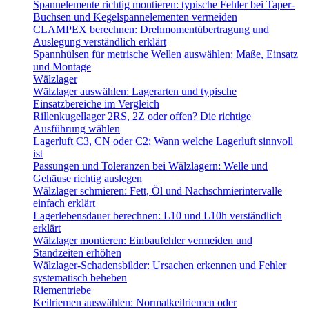
Spannelemente richtig montieren: typische Fehler bei Taper-
Buchsen und Kegelspannelementen vermeiden
CLAMPEX berechnen: Drehmomentübertragung und
Auslegung verständlich erklärt
Spannhülsen für metrische Wellen auswählen: Maße, Einsatz
und Montage
Wälzlager
Wälzlager auswählen: Lagerarten und typische
Einsatzbereiche im Vergleich
Rillenkugellager 2RS, 2Z oder offen? Die richtige
Ausführung wählen
Lagerluft C3, CN oder C2: Wann welche Lagerluft sinnvoll
ist
Passungen und Toleranzen bei Wälzlagern: Welle und
Gehäuse richtig auslegen
Wälzlager schmieren: Fett, Öl und Nachschmierintervalle
einfach erklärt
Lagerlebensdauer berechnen: L10 und L10h verständlich
erklärt
Wälzlager montieren: Einbaufehler vermeiden und
Standzeiten erhöhen
Wälzlager-Schadensbilder: Ursachen erkennen und Fehler
systematisch beheben
Riementriebe
Keilriemen auswählen: Normalkeilriemen oder