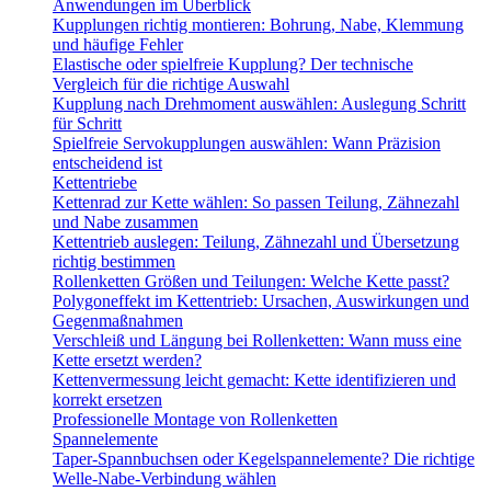
Anwendungen im Überblick
Kupplungen richtig montieren: Bohrung, Nabe, Klemmung
und häufige Fehler
Elastische oder spielfreie Kupplung? Der technische
Vergleich für die richtige Auswahl
Kupplung nach Drehmoment auswählen: Auslegung Schritt
für Schritt
Spielfreie Servokupplungen auswählen: Wann Präzision
entscheidend ist
Kettentriebe
Kettenrad zur Kette wählen: So passen Teilung, Zähnezahl
und Nabe zusammen
Kettentrieb auslegen: Teilung, Zähnezahl und Übersetzung
richtig bestimmen
Rollenketten Größen und Teilungen: Welche Kette passt?
Polygoneffekt im Kettentrieb: Ursachen, Auswirkungen und
Gegenmaßnahmen
Verschleiß und Längung bei Rollenketten: Wann muss eine
Kette ersetzt werden?
Kettenvermessung leicht gemacht: Kette identifizieren und
korrekt ersetzen
Professionelle Montage von Rollenketten
Spannelemente
Taper-Spannbuchsen oder Kegelspannelemente? Die richtige
Welle-Nabe-Verbindung wählen