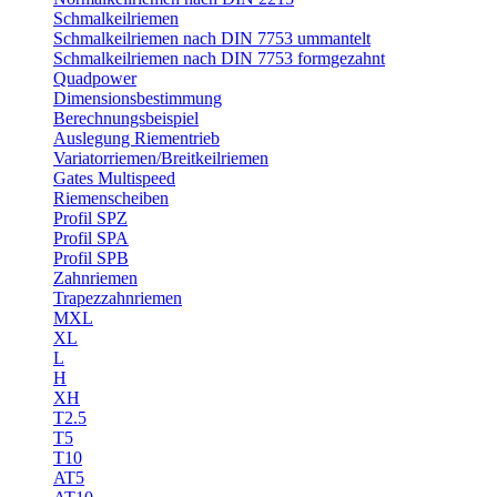
Schmalkeilriemen
Schmalkeilriemen nach DIN 7753 ummantelt
Schmalkeilriemen nach DIN 7753 formgezahnt
Quadpower
Dimensionsbestimmung
Berechnungsbeispiel
Auslegung Riementrieb
Variatorriemen/Breitkeilriemen
Gates Multispeed
Riemenscheiben
Profil SPZ
Profil SPA
Profil SPB
Zahnriemen
Trapezzahnriemen
MXL
XL
L
H
XH
T2.5
T5
T10
AT5