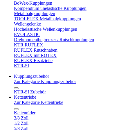
BoWex-Kupplungen
Kompendium unelastische Kupplungen
Metallbalgkupplungen
TOOLFLEX Metallbalgkupplungen
Wellengelenke
Hochelastische Wellenkupplungen
EVOLASTIC
Drehmomentbegrenzer / Rutschkupplungen
KTR RUFLEX
RUFLEX Rutschnaben
RUFLEX mit ROTEX
RUFLEX Ersatzteile
KTR-SI
Kupplungszubehör
Zur Kategorie Kupplungszubehör
KTR-SI Zubehör
Kettentriebe
Zur Kategorie Kettentriebe
Kettenräder
3/8 Zoll
1/2 Zoll
5/8 Zoll