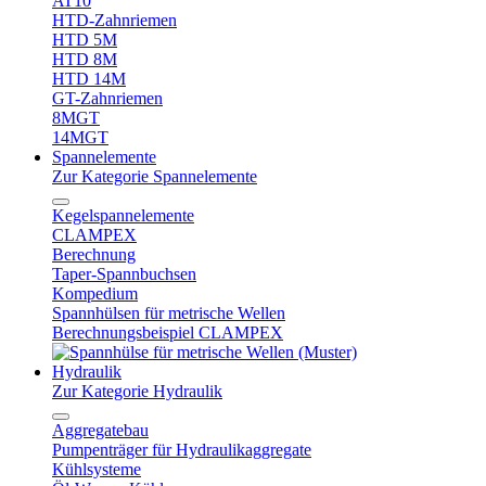
AT10
HTD-Zahnriemen
HTD 5M
HTD 8M
HTD 14M
GT-Zahnriemen
8MGT
14MGT
Spannelemente
Zur Kategorie Spannelemente
Kegelspannelemente
CLAMPEX
Berechnung
Taper-Spannbuchsen
Kompedium
Spannhülsen für metrische Wellen
Berechnungsbeispiel CLAMPEX
Hydraulik
Zur Kategorie Hydraulik
Aggregatebau
Pumpenträger für Hydraulikaggregate
Kühlsysteme