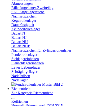
Abmessungen
Rillenkugellager-Zweireihig
SKF Kugellagersuche
Nachsetzzeichen
Kegelrollenlager
Dauerfestigkeit
Zylinderrollenlager
Bauart N
Bauart NJ
Bauart NU
Bauart NUP
Nachsetzzeichen für Zylinderrollenlager
Pendelrollenlager
Stehlagereinheiten
Flanschlagereinheiten
Lager-Lebensdauer
Schrägkugellager
Nadelhülsen
Nadellager
Riementriebe
Zur Kategorie Riementriebe
Keilriemen
Normalkeilriemen nach DIN 2215