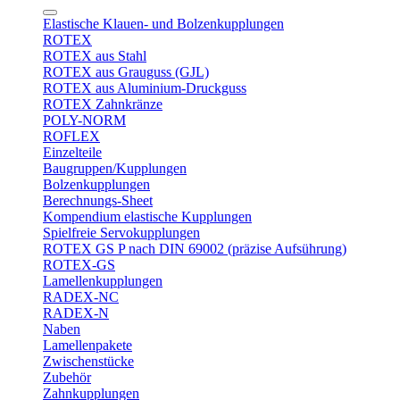
Elastische Klauen- und Bolzenkupplungen
ROTEX
ROTEX aus Stahl
ROTEX aus Grauguss (GJL)
ROTEX aus Aluminium-Druckguss
ROTEX Zahnkränze
POLY-NORM
ROFLEX
Einzelteile
Baugruppen/Kupplungen
Bolzenkupplungen
Berechnungs-Sheet
Kompendium elastische Kupplungen
Spielfreie Servokupplungen
ROTEX GS P nach DIN 69002 (präzise Aufsührung)
ROTEX-GS
Lamellenkupplungen
RADEX-NC
RADEX-N
Naben
Lamellenpakete
Zwischenstücke
Zubehör
Zahnkupplungen