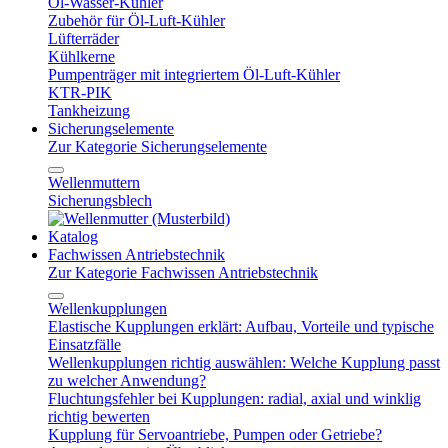
Öl-Wasser-Kühler
Zubehör für Öl-Luft-Kühler
Lüfterräder
Kühlkerne
Pumpenträger mit integriertem Öl-Luft-Kühler
KTR-PIK
Tankheizung
Sicherungselemente
Zur Kategorie Sicherungselemente
Wellenmuttern
Sicherungsblech
Katalog
Fachwissen Antriebstechnik
Zur Kategorie Fachwissen Antriebstechnik
Wellenkupplungen
Elastische Kupplungen erklärt: Aufbau, Vorteile und typische
Einsatzfälle
Wellenkupplungen richtig auswählen: Welche Kupplung passt
zu welcher Anwendung?
Fluchtungsfehler bei Kupplungen: radial, axial und winklig
richtig bewerten
Kupplung für Servoantriebe, Pumpen oder Getriebe?