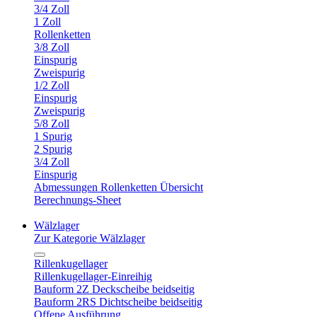
3/4 Zoll
1 Zoll
Rollenketten
3/8 Zoll
Einspurig
Zweispurig
1/2 Zoll
Einspurig
Zweispurig
5/8 Zoll
1 Spurig
2 Spurig
3/4 Zoll
Einspurig
Abmessungen Rollenketten Übersicht
Berechnungs-Sheet
Wälzlager
Zur Kategorie Wälzlager
Rillenkugellager
Rillenkugellager-Einreihig
Bauform 2Z Deckscheibe beidseitig
Bauform 2RS Dichtscheibe beidseitig
Offene Ausführung