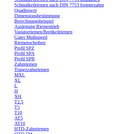
Schmalkeilriemen nach DIN 7753 formgezahnt
Quadpower
Dimensionsbestimmung
Berechnungsbeispiel
Auslegung Riementrieb
Variatorriemen/Breitkeilriemen
Gates Multispeed
Riemenscheiben
Profil SPZ
Profil SPA
Profil SPB
Zahnriemen
Trapezzahnriemen
MXL
XL
L
H
XH
T2.5
T5
T10
AT5
AT10
HTD-Zahnriemen