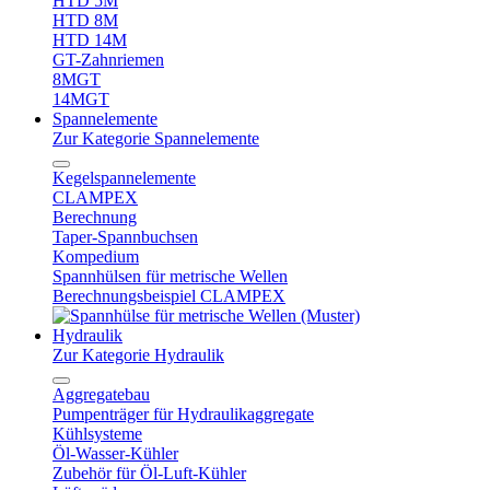
HTD 5M
HTD 8M
HTD 14M
GT-Zahnriemen
8MGT
14MGT
Spannelemente
Zur Kategorie Spannelemente
Kegelspannelemente
CLAMPEX
Berechnung
Taper-Spannbuchsen
Kompedium
Spannhülsen für metrische Wellen
Berechnungsbeispiel CLAMPEX
Hydraulik
Zur Kategorie Hydraulik
Aggregatebau
Pumpenträger für Hydraulikaggregate
Kühlsysteme
Öl-Wasser-Kühler
Zubehör für Öl-Luft-Kühler