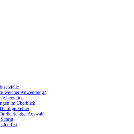
nsatzfälle
 zu welcher Anwendung?
htig bewerten
ngen im Überblick
 häufige Fehler
für die richtige Auswahl
Schritt
idend ist