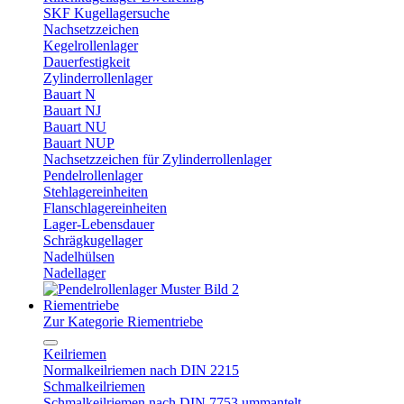
SKF Kugellagersuche
Nachsetzzeichen
Kegelrollenlager
Dauerfestigkeit
Zylinderrollenlager
Bauart N
Bauart NJ
Bauart NU
Bauart NUP
Nachsetzzeichen für Zylinderrollenlager
Pendelrollenlager
Stehlagereinheiten
Flanschlagereinheiten
Lager-Lebensdauer
Schrägkugellager
Nadelhülsen
Nadellager
Riementriebe
Zur Kategorie Riementriebe
Keilriemen
Normalkeilriemen nach DIN 2215
Schmalkeilriemen
Schmalkeilriemen nach DIN 7753 ummantelt