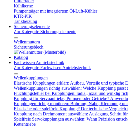
Lüfterräder
Kühlkerne
Pumpenträger mit integriertem Öl-Luft-Kühler
KTR-PIK
Tankheizung
Sicherungselemente
Zur Kategorie Sicherungselemente
Wellenmuttern
Sicherungsblech
Katalog
Fachwissen Antriebstechnik
Zur Kategorie Fachwissen Antriebstechnik
Wellenkupplungen
Elastische Kupplungen erklärt: Aufbau, Vorteile und typische Ei
Wellenkupplungen richtig auswählen: Welche Kupplung passt
Fluchtungsfehler bei Kupplungen: radial, axial und winklig ric
Kupplung für Servoantriebe, Pumpen oder Getriebe? Anwendu
Kupplungen richtig montieren: Bohrung, Nabe, Klemmung und
Elastische oder spielfreie Kupplung? Der technische Vergleich 
Kupplung nach Drehmoment auswählen: Auslegung Schritt für 
Spielfreie Servokupplungen auswählen: Wann Präzision entsche
Kettentriebe