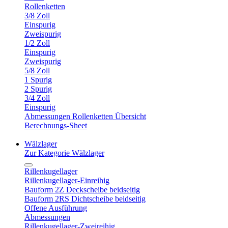
Rollenketten
3/8 Zoll
Einspurig
Zweispurig
1/2 Zoll
Einspurig
Zweispurig
5/8 Zoll
1 Spurig
2 Spurig
3/4 Zoll
Einspurig
Abmessungen Rollenketten Übersicht
Berechnungs-Sheet
Wälzlager
Zur Kategorie Wälzlager
Rillenkugellager
Rillenkugellager-Einreihig
Bauform 2Z Deckscheibe beidseitig
Bauform 2RS Dichtscheibe beidseitig
Offene Ausführung
Abmessungen
Rillenkugellager-Zweireihig