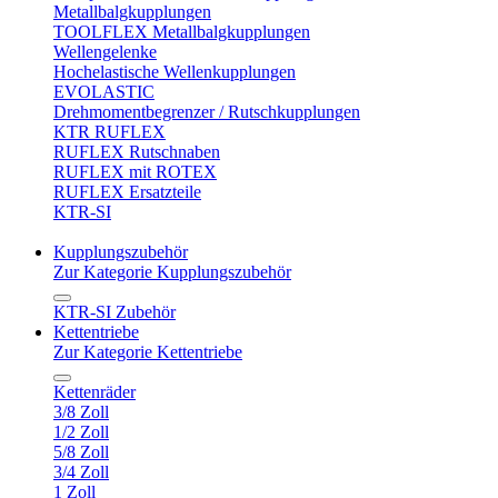
Metallbalgkupplungen
TOOLFLEX Metallbalgkupplungen
Wellengelenke
Hochelastische Wellenkupplungen
EVOLASTIC
Drehmomentbegrenzer / Rutschkupplungen
KTR RUFLEX
RUFLEX Rutschnaben
RUFLEX mit ROTEX
RUFLEX Ersatzteile
KTR-SI
Kupplungszubehör
Zur Kategorie Kupplungszubehör
KTR-SI Zubehör
Kettentriebe
Zur Kategorie Kettentriebe
Kettenräder
3/8 Zoll
1/2 Zoll
5/8 Zoll
3/4 Zoll
1 Zoll