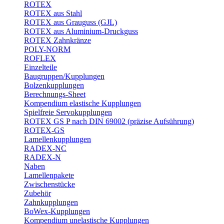
ROTEX
ROTEX aus Stahl
ROTEX aus Grauguss (GJL)
ROTEX aus Aluminium-Druckguss
ROTEX Zahnkränze
POLY-NORM
ROFLEX
Einzelteile
Baugruppen/Kupplungen
Bolzenkupplungen
Berechnungs-Sheet
Kompendium elastische Kupplungen
Spielfreie Servokupplungen
ROTEX GS P nach DIN 69002 (präzise Aufsührung)
ROTEX-GS
Lamellenkupplungen
RADEX-NC
RADEX-N
Naben
Lamellenpakete
Zwischenstücke
Zubehör
Zahnkupplungen
BoWex-Kupplungen
Kompendium unelastische Kupplungen