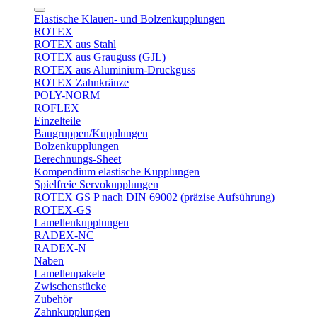
Elastische Klauen- und Bolzenkupplungen
ROTEX
ROTEX aus Stahl
ROTEX aus Grauguss (GJL)
ROTEX aus Aluminium-Druckguss
ROTEX Zahnkränze
POLY-NORM
ROFLEX
Einzelteile
Baugruppen/Kupplungen
Bolzenkupplungen
Berechnungs-Sheet
Kompendium elastische Kupplungen
Spielfreie Servokupplungen
ROTEX GS P nach DIN 69002 (präzise Aufsührung)
ROTEX-GS
Lamellenkupplungen
RADEX-NC
RADEX-N
Naben
Lamellenpakete
Zwischenstücke
Zubehör
Zahnkupplungen