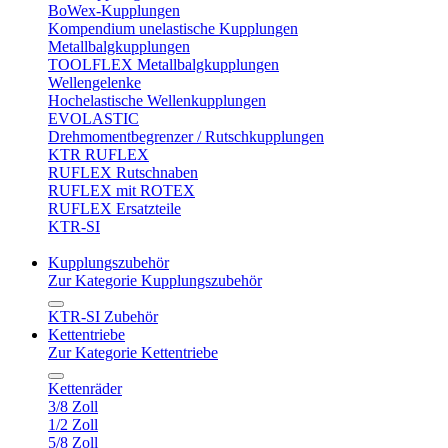
BoWex-Kupplungen
Kompendium unelastische Kupplungen
Metallbalgkupplungen
TOOLFLEX Metallbalgkupplungen
Wellengelenke
Hochelastische Wellenkupplungen
EVOLASTIC
Drehmomentbegrenzer / Rutschkupplungen
KTR RUFLEX
RUFLEX Rutschnaben
RUFLEX mit ROTEX
RUFLEX Ersatzteile
KTR-SI
Kupplungszubehör
Zur Kategorie Kupplungszubehör
KTR-SI Zubehör
Kettentriebe
Zur Kategorie Kettentriebe
Kettenräder
3/8 Zoll
1/2 Zoll
5/8 Zoll