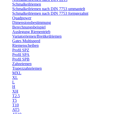
Schmalkeilriemen
Schmalkeilriemen nach DIN 7753 ummantelt
Schmalkeilriemen nach DIN 7753 formgezahnt
Quadpower
Dimensionsbestimmung
Berechnungsbeispiel
Auslegung Riementrieb
Variatorriemen/Breitkeilriemen
Gates Multispeed
Riemenscheiben
Profil SPZ
Profil SPA
Profil SPB
Zahnriemen
Trapezzahnriemen
MXL
XL
L
H
XH
T2.5
T5
T10
AT5