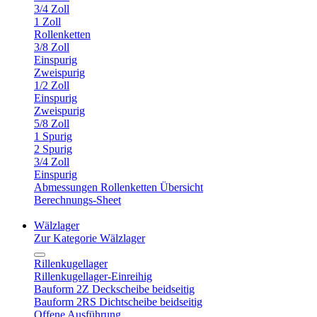
3/4 Zoll
1 Zoll
Rollenketten
3/8 Zoll
Einspurig
Zweispurig
1/2 Zoll
Einspurig
Zweispurig
5/8 Zoll
1 Spurig
2 Spurig
3/4 Zoll
Einspurig
Abmessungen Rollenketten Übersicht
Berechnungs-Sheet
Wälzlager
Zur Kategorie Wälzlager
Rillenkugellager
Rillenkugellager-Einreihig
Bauform 2Z Deckscheibe beidseitig
Bauform 2RS Dichtscheibe beidseitig
Offene Ausführung