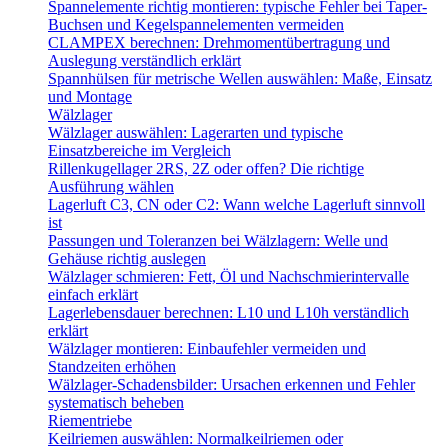
Spannelemente richtig montieren: typische Fehler bei Taper-
Buchsen und Kegelspannelementen vermeiden
CLAMPEX berechnen: Drehmomentübertragung und
Auslegung verständlich erklärt
Spannhülsen für metrische Wellen auswählen: Maße, Einsatz
und Montage
Wälzlager
Wälzlager auswählen: Lagerarten und typische
Einsatzbereiche im Vergleich
Rillenkugellager 2RS, 2Z oder offen? Die richtige
Ausführung wählen
Lagerluft C3, CN oder C2: Wann welche Lagerluft sinnvoll
ist
Passungen und Toleranzen bei Wälzlagern: Welle und
Gehäuse richtig auslegen
Wälzlager schmieren: Fett, Öl und Nachschmierintervalle
einfach erklärt
Lagerlebensdauer berechnen: L10 und L10h verständlich
erklärt
Wälzlager montieren: Einbaufehler vermeiden und
Standzeiten erhöhen
Wälzlager-Schadensbilder: Ursachen erkennen und Fehler
systematisch beheben
Riementriebe
Keilriemen auswählen: Normalkeilriemen oder