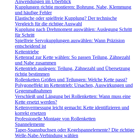
Anwendungen im Überblick
Kupplungen richtig montieren: Bohrung, Nabe, Klemmung
und häufige Fehler
Elastische oder spielfreie Kupplung? Der technische
Vergleich für die richtige Auswahl
Kupplung nach Drehmoment auswählen: Auslegung Schritt
für Schritt
Spielfreie Servokupplungen auswählen: Wann Präzision
entscheidend ist
Kettentriebe
Kettenrad zur Kette wählen: So passen Teilung, Zähnezahl
und Nabe zusammen
Kettentrieb auslegen: Teilung, Zähnezahl und Übersetzung
richtig bestimmen
Rollenketten Größen und Teilungen: Welche Kette passt?
Polygoneffekt im Kettentrieb: Ursachen, Auswirkungen und
Gegenmaßnahmen
Verschleiß und Längung bei Rollenketten: Wann muss eine
Kette ersetzt werden?
Kettenvermessung leicht gemacht: Kette identifizieren und
korrekt ersetzen
Professionelle Montage von Rollenketten
Spannelemente
Taper-Spannbuchsen oder Kegelspannelemente? Die richtige
Welle-Nabe-Verbindung wählen