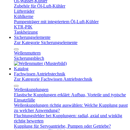
Öl-Wasser-Kühler
Zubehör für Öl-Luft-Kühler
Lüfterräder
Kühlkerne
Pumpenträger mit integriertem Öl-Luft-Kühler
KTR-PIK
Tankheizung
Sicherungselemente
Zur Kategorie Sicherungselemente
Wellenmuttern
Sicherungsblech
Katalog
Fachwissen Antriebstechnik
Zur Kategorie Fachwissen Antriebstechnik
Wellenkupplungen
Elastische Kupplungen erklärt: Aufbau, Vorteile und typische
Einsatzfälle
Wellenkupplungen richtig auswählen: Welche Kupplung passt
zu welcher Anwendung?
Fluchtungsfehler bei Kupplungen: radial, axial und winklig
richtig bewerten
Kupplung für Servoantriebe, Pumpen oder Getriebe?