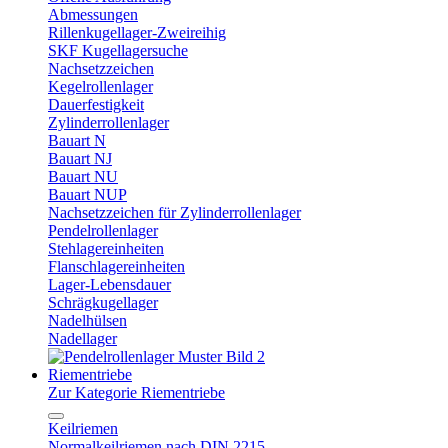
Abmessungen
Rillenkugellager-Zweireihig
SKF Kugellagersuche
Nachsetzzeichen
Kegelrollenlager
Dauerfestigkeit
Zylinderrollenlager
Bauart N
Bauart NJ
Bauart NU
Bauart NUP
Nachsetzzeichen für Zylinderrollenlager
Pendelrollenlager
Stehlagereinheiten
Flanschlagereinheiten
Lager-Lebensdauer
Schrägkugellager
Nadelhülsen
Nadellager
Riementriebe
Zur Kategorie Riementriebe
Keilriemen
Normalkeilriemen nach DIN 2215