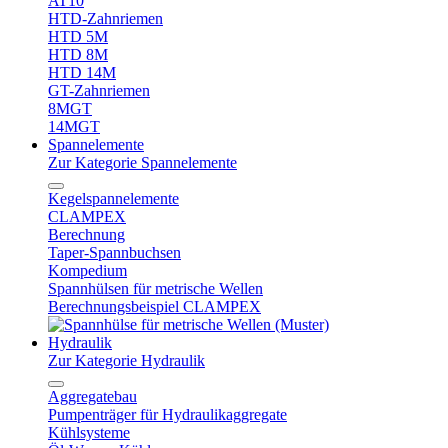
AT10
HTD-Zahnriemen
HTD 5M
HTD 8M
HTD 14M
GT-Zahnriemen
8MGT
14MGT
Spannelemente
Zur Kategorie Spannelemente
Kegelspannelemente
CLAMPEX
Berechnung
Taper-Spannbuchsen
Kompedium
Spannhülsen für metrische Wellen
Berechnungsbeispiel CLAMPEX
Hydraulik
Zur Kategorie Hydraulik
Aggregatebau
Pumpenträger für Hydraulikaggregate
Kühlsysteme