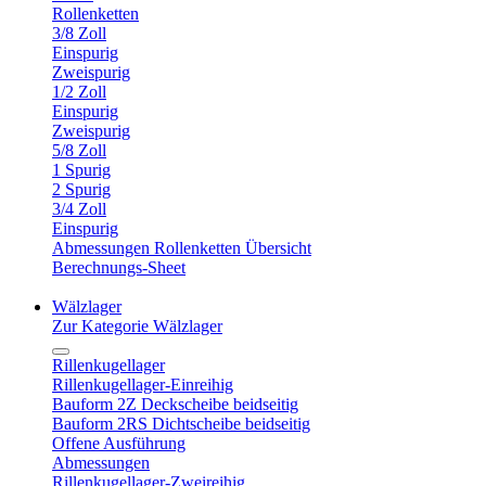
Rollenketten
3/8 Zoll
Einspurig
Zweispurig
1/2 Zoll
Einspurig
Zweispurig
5/8 Zoll
1 Spurig
2 Spurig
3/4 Zoll
Einspurig
Abmessungen Rollenketten Übersicht
Berechnungs-Sheet
Wälzlager
Zur Kategorie Wälzlager
Rillenkugellager
Rillenkugellager-Einreihig
Bauform 2Z Deckscheibe beidseitig
Bauform 2RS Dichtscheibe beidseitig
Offene Ausführung
Abmessungen
Rillenkugellager-Zweireihig