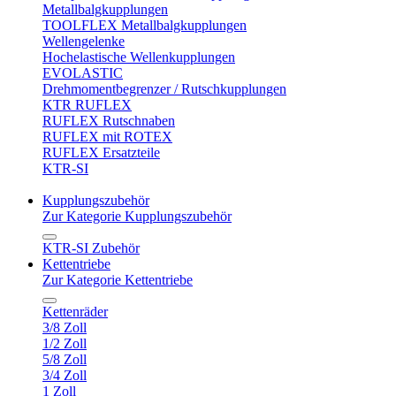
Metallbalgkupplungen
TOOLFLEX Metallbalgkupplungen
Wellengelenke
Hochelastische Wellenkupplungen
EVOLASTIC
Drehmomentbegrenzer / Rutschkupplungen
KTR RUFLEX
RUFLEX Rutschnaben
RUFLEX mit ROTEX
RUFLEX Ersatzteile
KTR-SI
Kupplungszubehör
Zur Kategorie Kupplungszubehör
KTR-SI Zubehör
Kettentriebe
Zur Kategorie Kettentriebe
Kettenräder
3/8 Zoll
1/2 Zoll
5/8 Zoll
3/4 Zoll
1 Zoll