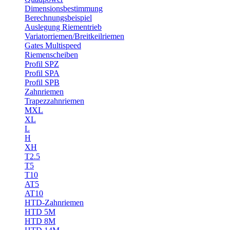
Dimensionsbestimmung
Berechnungsbeispiel
Auslegung Riementrieb
Variatorriemen/Breitkeilriemen
Gates Multispeed
Riemenscheiben
Profil SPZ
Profil SPA
Profil SPB
Zahnriemen
Trapezzahnriemen
MXL
XL
L
H
XH
T2.5
T5
T10
AT5
AT10
HTD-Zahnriemen
HTD 5M
HTD 8M