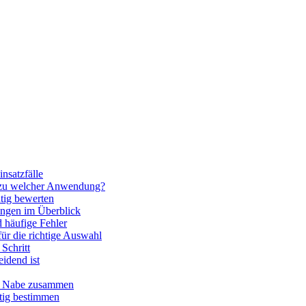
nsatzfälle
 zu welcher Anwendung?
htig bewerten
ngen im Überblick
 häufige Fehler
für die richtige Auswahl
Schritt
idend ist
nd Nabe zusammen
htig bestimmen