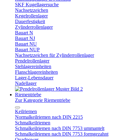
SKF Kugellagersuche
Nachsetzzeichen
Kegelrollenlager
Dauerfestigkeit
Zylinderrollenlager
Bauart N
Bauart NJ
Bauart NU
Bauart NUP
Nachsetzzeichen für Zylinderrollenlager
Pendelrollenlager
Stehlagereinheiten
Flanschlagereinheiten
Lager-Lebensdauer
Nadellager
Riementriebe
Zur Kategorie Riementriebe
Keilriemen
Normalkeilriemen nach DIN 2215
Schmalkeilriemen
Schmalkeilriemen nach DIN 7753 ummantelt
Schmalkeilriemen nach DIN 7753 formgezahnt
Quadpower