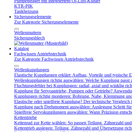
Pumpenträger mit integriertem Öl-Luft-Kühler
KTR-PIK
Tankheizung
Sicherungselemente
Zur Kategorie Sicherungselemente
Wellenmuttern
Sicherungsblech
Katalog
Fachwissen Antriebstechnik
Zur Kategorie Fachwissen Antriebstechnik
Wellenkupplungen
Elastische Kupplungen erklärt: Aufbau, Vorteile und typische Ei
Wellenkupplungen richtig auswählen: Welche Kupplung passt
Fluchtungsfehler bei Kupplungen: radial, axial und winklig ric
Kupplung für Servoantriebe, Pumpen oder Getriebe? Anwendu
Kupplungen richtig montieren: Bohrung, Nabe, Klemmung und
Elastische oder spielfreie Kupplung? Der technische Vergleich 
Kupplung nach Drehmoment auswählen: Auslegung Schritt für 
Spielfreie Servokupplungen auswählen: Wann Präzision entsche
Kettentriebe
Kettenrad zur Kette wählen: So passen Teilung, Zähnezahl u
Kettentrieb auslegen: Teilung, Zähnezahl und Übersetzung ric