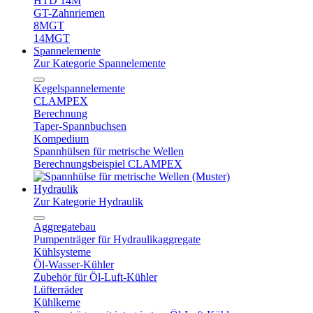
HTD 14M
GT-Zahnriemen
8MGT
14MGT
Spannelemente
Zur Kategorie Spannelemente
Kegelspannelemente
CLAMPEX
Berechnung
Taper-Spannbuchsen
Kompedium
Spannhülsen für metrische Wellen
Berechnungsbeispiel CLAMPEX
Hydraulik
Zur Kategorie Hydraulik
Aggregatebau
Pumpenträger für Hydraulikaggregate
Kühlsysteme
Öl-Wasser-Kühler
Zubehör für Öl-Luft-Kühler
Lüfterräder
Kühlkerne