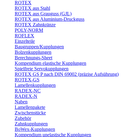
ROTEX
ROTEX aus Stahl
ROTEX aus Grauguss (GJL)
ROTEX aus Aluminium-Druckguss
ROTEX Zahnkränze
POLY-NORM
ROFLEX
Einzelteile
Baugruppen/Kupplungen
Bolzenkupplungen
Berechnungs-Sheet
Kompendium elastische Kupplungen
Spielfreie Servokupplungen
ROTEX GS P nach DIN 69002 (präzise Aufsührung)
ROTEX-GS
Lamellenkupplungen
RADEX-NC
RADEX-N
Naben
Lamellenpakete
Zwischenstücke
Zubehör
Zahnkupplungen
BoWex-Kupplungen
Kompendium unelastische Kupplungen