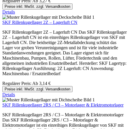
Regulärer Preis:
Ab
3,27 €
Preise inkl. MwSt. zzgl. Versandkosten
Details
SKF Rillenkugellager 2Z – Lagerluft CN
SKF Rillenkugellager 2Z – Lagerluft CN Das SKF Rillenkugellager
2Z – Lagerluft CN ist ein einreihiges Rillenkugellager von SKF mit
Lagerluft CN. Die beidseitige 2Z-Metallabdeckung schützt das
Lager vor groben Verunreinigungen und ist für viele industrielle
Standardanwendungen geeignet. Das Lager eignet sich für
Maschinenbau, Pumpen, Rollen, Lüfter, Fördertechnik und den
allgemeinen industriellen Ersatzteilbedarf. Hersteller: SKF Lagertyp:
Rillenkugellager Ausführung: 2Z Lagerluft: CN Anwendung:
Maschinenbau / Ersatzteilbedarf
Regulärer Preis:
Ab
3,14 €
Preise inkl. MwSt. zzgl. Versandkosten
Details
SKF Rillenkugellager 2RS / C3 – Motorlager & Elektromotorlager
SKF Rillenkugellager 2RS / C3 – Motorlager & Elektromotorlager
Das SKF Rillenkugellager 2RS / C3 – Motorlager &
Elektromotorlager ist ein einreihiges Rillenkugellager von SKF mit