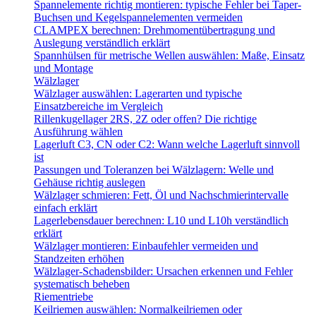
Spannelemente richtig montieren: typische Fehler bei Taper-
Buchsen und Kegelspannelementen vermeiden
CLAMPEX berechnen: Drehmomentübertragung und
Auslegung verständlich erklärt
Spannhülsen für metrische Wellen auswählen: Maße, Einsatz
und Montage
Wälzlager
Wälzlager auswählen: Lagerarten und typische
Einsatzbereiche im Vergleich
Rillenkugellager 2RS, 2Z oder offen? Die richtige
Ausführung wählen
Lagerluft C3, CN oder C2: Wann welche Lagerluft sinnvoll
ist
Passungen und Toleranzen bei Wälzlagern: Welle und
Gehäuse richtig auslegen
Wälzlager schmieren: Fett, Öl und Nachschmierintervalle
einfach erklärt
Lagerlebensdauer berechnen: L10 und L10h verständlich
erklärt
Wälzlager montieren: Einbaufehler vermeiden und
Standzeiten erhöhen
Wälzlager-Schadensbilder: Ursachen erkennen und Fehler
systematisch beheben
Riementriebe
Keilriemen auswählen: Normalkeilriemen oder