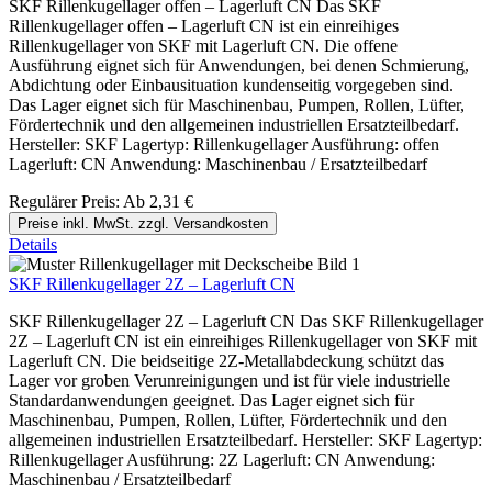
SKF Rillenkugellager offen – Lagerluft CN Das SKF
Rillenkugellager offen – Lagerluft CN ist ein einreihiges
Rillenkugellager von SKF mit Lagerluft CN. Die offene
Ausführung eignet sich für Anwendungen, bei denen Schmierung,
Abdichtung oder Einbausituation kundenseitig vorgegeben sind.
Das Lager eignet sich für Maschinenbau, Pumpen, Rollen, Lüfter,
Fördertechnik und den allgemeinen industriellen Ersatzteilbedarf.
Hersteller: SKF Lagertyp: Rillenkugellager Ausführung: offen
Lagerluft: CN Anwendung: Maschinenbau / Ersatzteilbedarf
Regulärer Preis:
Ab
2,31 €
Preise inkl. MwSt. zzgl. Versandkosten
Details
SKF Rillenkugellager 2Z – Lagerluft CN
SKF Rillenkugellager 2Z – Lagerluft CN Das SKF Rillenkugellager
2Z – Lagerluft CN ist ein einreihiges Rillenkugellager von SKF mit
Lagerluft CN. Die beidseitige 2Z-Metallabdeckung schützt das
Lager vor groben Verunreinigungen und ist für viele industrielle
Standardanwendungen geeignet. Das Lager eignet sich für
Maschinenbau, Pumpen, Rollen, Lüfter, Fördertechnik und den
allgemeinen industriellen Ersatzteilbedarf. Hersteller: SKF Lagertyp:
Rillenkugellager Ausführung: 2Z Lagerluft: CN Anwendung:
Maschinenbau / Ersatzteilbedarf