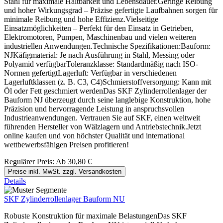
Stahl für maximale Haltbarkeit und Lebensdauer.Geringe Reibung
und hoher Wirkungsgrad – Präzise gefertigte Laufbahnen sorgen für
minimale Reibung und hohe Effizienz.Vielseitige
Einsatzmöglichkeiten – Perfekt für den Einsatz in Getrieben,
Elektromotoren, Pumpen, Maschinenbau und vielen weiteren
industriellen Anwendungen.Technische Spezifikationen:Bauform:
NJKäfigmaterial: Je nach Ausführung in Stahl, Messing oder
Polyamid verfügbarToleranzklasse: Standardmäßig nach ISO-
Normen gefertigtLagerluft: Verfügbar in verschiedenen
Lagerluftklassen (z. B. C3, C4)Schmierstoffversorgung: Kann mit
Öl oder Fett geschmiert werdenDas SKF Zylinderrollenlager der
Bauform NJ überzeugt durch seine langlebige Konstruktion, hohe
Präzision und hervorragende Leistung in anspruchsvollen
Industrieanwendungen. Vertrauen Sie auf SKF, einen weltweit
führenden Hersteller von Wälzlagern und Antriebstechnik.Jetzt
online kaufen und von höchster Qualität und international
wettbewerbsfähigen Preisen profitieren!
Regulärer Preis:
Ab
30,80 €
Preise inkl. MwSt. zzgl. Versandkosten
Details
SKF Zylinderrollenlager Bauform NU
Robuste Konstruktion für maximale BelastungenDas SKF