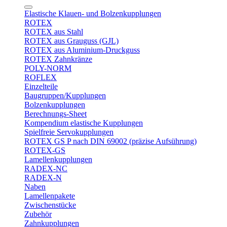
Elastische Klauen- und Bolzenkupplungen
ROTEX
ROTEX aus Stahl
ROTEX aus Grauguss (GJL)
ROTEX aus Aluminium-Druckguss
ROTEX Zahnkränze
POLY-NORM
ROFLEX
Einzelteile
Baugruppen/Kupplungen
Bolzenkupplungen
Berechnungs-Sheet
Kompendium elastische Kupplungen
Spielfreie Servokupplungen
ROTEX GS P nach DIN 69002 (präzise Aufsührung)
ROTEX-GS
Lamellenkupplungen
RADEX-NC
RADEX-N
Naben
Lamellenpakete
Zwischenstücke
Zubehör
Zahnkupplungen