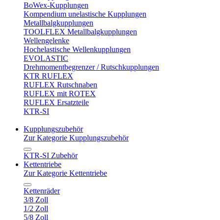
BoWex-Kupplungen
Kompendium unelastische Kupplungen
Metallbalgkupplungen
TOOLFLEX Metallbalgkupplungen
Wellengelenke
Hochelastische Wellenkupplungen
EVOLASTIC
Drehmomentbegrenzer / Rutschkupplungen
KTR RUFLEX
RUFLEX Rutschnaben
RUFLEX mit ROTEX
RUFLEX Ersatzteile
KTR-SI
Kupplungszubehör
Zur Kategorie Kupplungszubehör
KTR-SI Zubehör
Kettentriebe
Zur Kategorie Kettentriebe
Kettenräder
3/8 Zoll
1/2 Zoll
5/8 Zoll