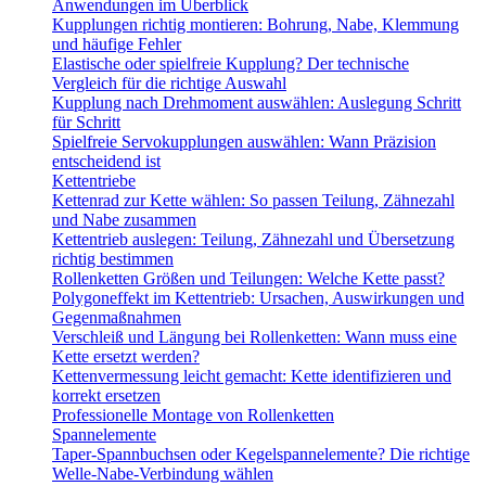
Anwendungen im Überblick
Kupplungen richtig montieren: Bohrung, Nabe, Klemmung
und häufige Fehler
Elastische oder spielfreie Kupplung? Der technische
Vergleich für die richtige Auswahl
Kupplung nach Drehmoment auswählen: Auslegung Schritt
für Schritt
Spielfreie Servokupplungen auswählen: Wann Präzision
entscheidend ist
Kettentriebe
Kettenrad zur Kette wählen: So passen Teilung, Zähnezahl
und Nabe zusammen
Kettentrieb auslegen: Teilung, Zähnezahl und Übersetzung
richtig bestimmen
Rollenketten Größen und Teilungen: Welche Kette passt?
Polygoneffekt im Kettentrieb: Ursachen, Auswirkungen und
Gegenmaßnahmen
Verschleiß und Längung bei Rollenketten: Wann muss eine
Kette ersetzt werden?
Kettenvermessung leicht gemacht: Kette identifizieren und
korrekt ersetzen
Professionelle Montage von Rollenketten
Spannelemente
Taper-Spannbuchsen oder Kegelspannelemente? Die richtige
Welle-Nabe-Verbindung wählen