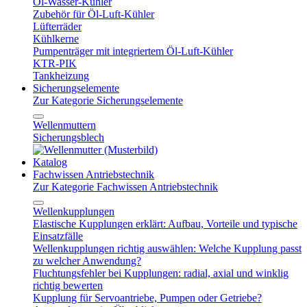
Öl-Wasser-Kühler
Zubehör für Öl-Luft-Kühler
Lüfterräder
Kühlkerne
Pumpenträger mit integriertem Öl-Luft-Kühler
KTR-PIK
Tankheizung
Sicherungselemente
Zur Kategorie Sicherungselemente
Wellenmuttern
Sicherungsblech
Katalog
Fachwissen Antriebstechnik
Zur Kategorie Fachwissen Antriebstechnik
Wellenkupplungen
Elastische Kupplungen erklärt: Aufbau, Vorteile und typische
Einsatzfälle
Wellenkupplungen richtig auswählen: Welche Kupplung passt
zu welcher Anwendung?
Fluchtungsfehler bei Kupplungen: radial, axial und winklig
richtig bewerten
Kupplung für Servoantriebe, Pumpen oder Getriebe?