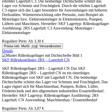
erhöhter Lagerluft C3. Die beidseitige Dichtscheibe schützt das
Lager vor Schmutz und Feuchtigkeit. Durch die erhöhte Lagerluft
C3 eignet sich das Lager besonders für Anwendungen mit höheren
Drehzahlen, Wärmeentwicklung oder Presssitz, zum Beispiel als
Motorlager bzw. Elektromotorlager in Elektromotoren, Pumpen,
Lüftern und Maschinen. Hersteller: SKF Lagertyp: Rillenkugellager
Ausführung: 2RS Lagerluft: C3 Anwendung: Motorlager /
Elektromotorlager
Regulärer Preis:
Ab
3,30 €
Preise inkl. MwSt. zzgl. Versandkosten
Details
SKF Rillenkugellager 2RS – Lagerluft CN
SKF Rillenkugellager 2RS – Lagerluft CN Das SKF
Rillenkugellager 2RS – Lagerluft CN ist ein einreihiges
Rillenkugellager von SKF mit Lagerluft CN. Die beidseitige
Dichtscheibe schützt das Lager vor Schmutz und Feuchtigkeit. Das
Lager eignet sich für Maschinenbau, Pumpen, Rollen, Lüfter,
Fördertechnik und den allgemeinen industriellen Ersatzteilbedarf.
Hersteller: SKF Lagertyp: Rillenkugellager Ausführung: 2RS
Lagerluft: CN Anwendung: Maschinenbau / Ersatzteilbedarf
Regulärer Preis:
Ab
3,07 €