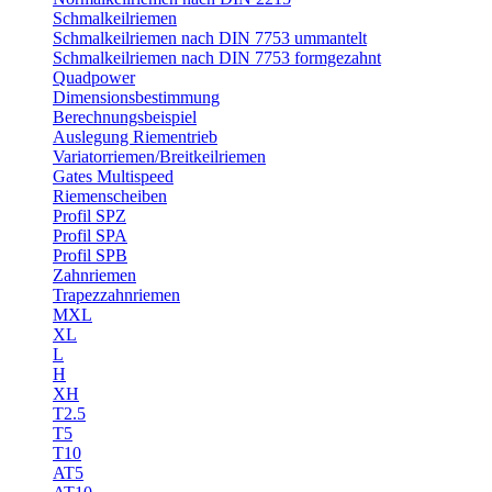
Schmalkeilriemen
Schmalkeilriemen nach DIN 7753 ummantelt
Schmalkeilriemen nach DIN 7753 formgezahnt
Quadpower
Dimensionsbestimmung
Berechnungsbeispiel
Auslegung Riementrieb
Variatorriemen/Breitkeilriemen
Gates Multispeed
Riemenscheiben
Profil SPZ
Profil SPA
Profil SPB
Zahnriemen
Trapezzahnriemen
MXL
XL
L
H
XH
T2.5
T5
T10
AT5