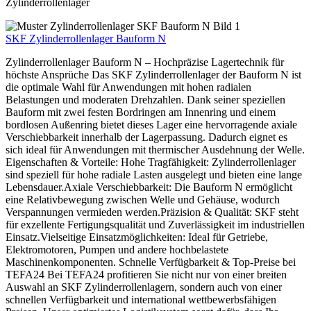
Zylinderrollenlager
SKF Zylinderrollenlager Bauform N
Zylinderrollenlager Bauform N – Hochpräzise Lagertechnik für
höchste Ansprüche Das SKF Zylinderrollenlager der Bauform N ist
die optimale Wahl für Anwendungen mit hohen radialen
Belastungen und moderaten Drehzahlen. Dank seiner speziellen
Bauform mit zwei festen Bordringen am Innenring und einem
bordlosen Außenring bietet dieses Lager eine hervorragende axiale
Verschiebbarkeit innerhalb der Lagerpassung. Dadurch eignet es
sich ideal für Anwendungen mit thermischer Ausdehnung der Welle.
Eigenschaften & Vorteile: Hohe Tragfähigkeit: Zylinderrollenlager
sind speziell für hohe radiale Lasten ausgelegt und bieten eine lange
Lebensdauer.Axiale Verschiebbarkeit: Die Bauform N ermöglicht
eine Relativbewegung zwischen Welle und Gehäuse, wodurch
Verspannungen vermieden werden.Präzision & Qualität: SKF steht
für exzellente Fertigungsqualität und Zuverlässigkeit im industriellen
Einsatz.Vielseitige Einsatzmöglichkeiten: Ideal für Getriebe,
Elektromotoren, Pumpen und andere hochbelastete
Maschinenkomponenten. Schnelle Verfügbarkeit & Top-Preise bei
TEFA24 Bei TEFA24 profitieren Sie nicht nur von einer breiten
Auswahl an SKF Zylinderrollenlagern, sondern auch von einer
schnellen Verfügbarkeit und international wettbewerbsfähigen