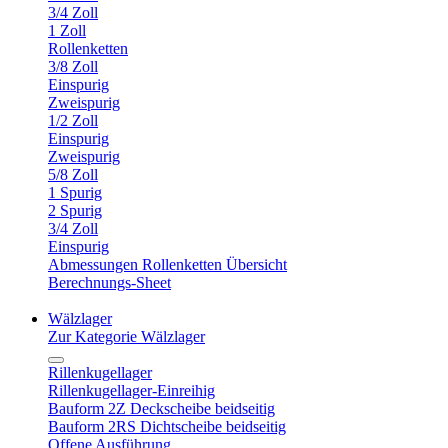
3/4 Zoll
1 Zoll
Rollenketten
3/8 Zoll
Einspurig
Zweispurig
1/2 Zoll
Einspurig
Zweispurig
5/8 Zoll
1 Spurig
2 Spurig
3/4 Zoll
Einspurig
Abmessungen Rollenketten Übersicht
Berechnungs-Sheet
Wälzlager
Zur Kategorie Wälzlager
Rillenkugellager
Rillenkugellager-Einreihig
Bauform 2Z Deckscheibe beidseitig
Bauform 2RS Dichtscheibe beidseitig
Offene Ausführung