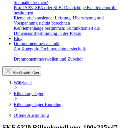
Schmalkeilriemen?
Profil SPZ, SPA oder SPB: Das richtige Keilriemenprofil
bestimmen
Riementrieb auslegen: Leistung, Übersetzung und
Vorspannung richtig berechnen
Keilriemenlänge bestimmen: So funktioniert die
Dimensionsbestimmung in der Praxis
Blog
Drehmomentmesstechnik
Zur Kategorie Drehmomentmesstechnik
Drehmomentmesswellen und Zubehör
Menü schließen
Wälzlager
Rillenkugellager
Rillenkugellager-Einreihig
Offene Ausführung
SKF 6320 Rillenkugellager 100x215x47