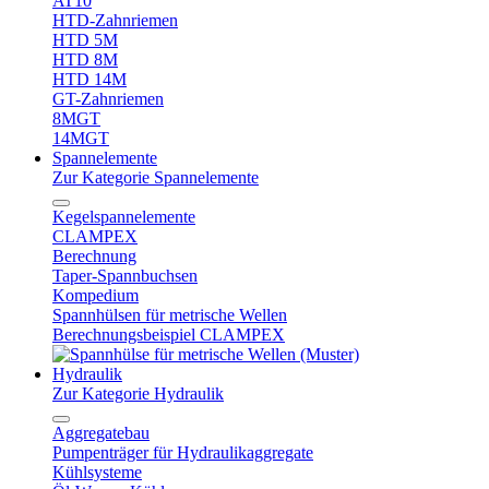
AT10
HTD-Zahnriemen
HTD 5M
HTD 8M
HTD 14M
GT-Zahnriemen
8MGT
14MGT
Spannelemente
Zur Kategorie Spannelemente
Kegelspannelemente
CLAMPEX
Berechnung
Taper-Spannbuchsen
Kompedium
Spannhülsen für metrische Wellen
Berechnungsbeispiel CLAMPEX
Hydraulik
Zur Kategorie Hydraulik
Aggregatebau
Pumpenträger für Hydraulikaggregate
Kühlsysteme