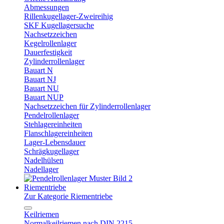
Abmessungen
Rillenkugellager-Zweireihig
SKF Kugellagersuche
Nachsetzzeichen
Kegelrollenlager
Dauerfestigkeit
Zylinderrollenlager
Bauart N
Bauart NJ
Bauart NU
Bauart NUP
Nachsetzzeichen für Zylinderrollenlager
Pendelrollenlager
Stehlagereinheiten
Flanschlagereinheiten
Lager-Lebensdauer
Schrägkugellager
Nadelhülsen
Nadellager
Riementriebe
Zur Kategorie Riementriebe
Keilriemen
Normalkeilriemen nach DIN 2215