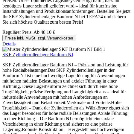
Preisen. Unser optimiertes Logistiksystem sorgt dafür, dass Ihr
benötigtes Lager schnell geliefert wird – ideal für kurzfristige
Instandhaltungen und Produktionsanforderungen. Bestellen Sie jetzt
Ihr SKF Zylinderrollenlager Bauform N bei TEFA24 und sichern
Sie sich höchste Qualität zum besten Preis!
Regulärer Preis:
Ab
48,10 €
Preise inkl. MwSt. zzgl. Versandkosten
Details
SKF Zylinderrollenlager Bauform NJ
SKF Zylinderrollenlager Bauform NJ – Präzision und Leistung für
hohe RadialbelastungenDas SKF Zylinderrollenlager in der
Bauform NJ ist eine hochwertige Lagerlösung für Anwendungen
mit hohen radialen Belastungen und axialer Führung in einer
Richtung. Diese Lagerbauform zeichnet sich durch eine hohe
Tragfähigkeit, präzise Fertigung und Langlebigkeit aus – ideal für
industrielle Anwendungen mit hohen Anforderungen an
Zuverlässigkeit und Belastbarkeit.Merkmale und Vorteile:Hohe
Tragfähigkeit – Dank der Zylinderrollen als Wälzkörper eignet sich
das Lager besonders für hohe radiale Belastungen.Axiale Führung
in einer Richtung – Die Bauform NJ ermöglicht eine axiale
Verschiebung in einer Richtung und sichert so eine präzise
Lagerung.Robuste Konstruktion – Hergestellt aus hochwertigem