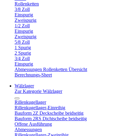
Rollenketten
3/8 Zoll
Einspurig
Zweispurig
1/2 Zoll
Einspurig
Zweispurig
5/8 Zoll
1 Spurig
2 Spurig
3/4 Zoll
Einspurig
Abmessungen Rollenketten Übersicht
Berechnungs-Sheet
Wälzlager
Zur Kategorie Wälzlager
Rillenkugellager
Rillenkugellager-Einreihig
Bauform 2Z Deckscheibe beidseitig
Bauform 2RS Dichtscheibe beidseitig
Offene Ausführung
Abmessungen
Rillenkugellager-Zweireihig