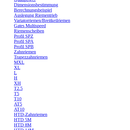
Dimensionsbestimmung
Berechnungsbeispiel
Auslegung Riementrieb
Variatorriemen/Breitkeilriemen
Gates Multispeed
Riemenscheiben
Profil SPZ
Profil SPA
Profil SPB
Zahnriemen
Trapezzahnriemen
MXL
XL
L
H
XH
T2.5
T5
T10
AT5
AT10
HTD-Zahnriemen
HTD 5M
HTD 8M