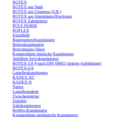
ROTEX
ROTEX aus Stahl
ROTEX aus Grauguss (GJL)
ROTEX aus Aluminium-Druckguss
ROTEX Zahnkränze
POLY-NORM
ROFLEX
Einzelteile
Baugruppen/Kupplungen
Bolzenkupplungen
Berechnungs-Sheet
Kompendium elastische Kupplungen
Spielfreie Servokupplungen
ROTEX GS P nach DIN 69002 (präzise Aufsührung)
ROTEX-GS
Lamellenkupplungen
RADEX-NC
RADEX-N
Naben
Lamellenpakete
Zwischenstücke
Zubehör
Zahnkupplungen
BoWex-Kupplungen
Kompendium unelastische Kupplungen