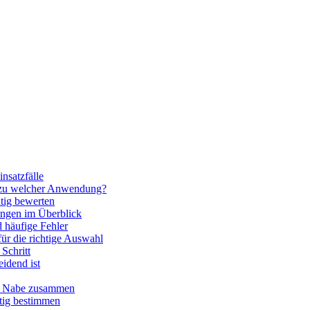
nsatzfälle
 zu welcher Anwendung?
htig bewerten
ngen im Überblick
 häufige Fehler
für die richtige Auswahl
Schritt
idend ist
nd Nabe zusammen
htig bestimmen