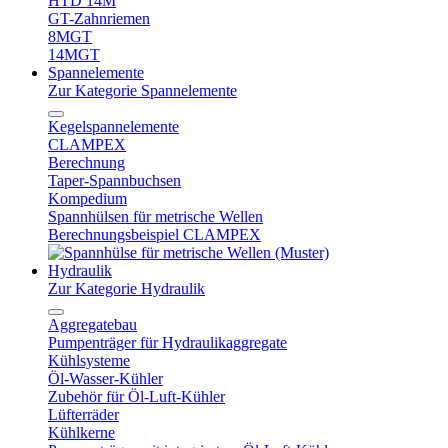
HTD 14M
GT-Zahnriemen
8MGT
14MGT
Spannelemente
Zur Kategorie Spannelemente
Kegelspannelemente
CLAMPEX
Berechnung
Taper-Spannbuchsen
Kompedium
Spannhülsen für metrische Wellen
Berechnungsbeispiel CLAMPEX
Hydraulik
Zur Kategorie Hydraulik
Aggregatebau
Pumpenträger für Hydraulikaggregate
Kühlsysteme
Öl-Wasser-Kühler
Zubehör für Öl-Luft-Kühler
Lüfterräder
Kühlkerne