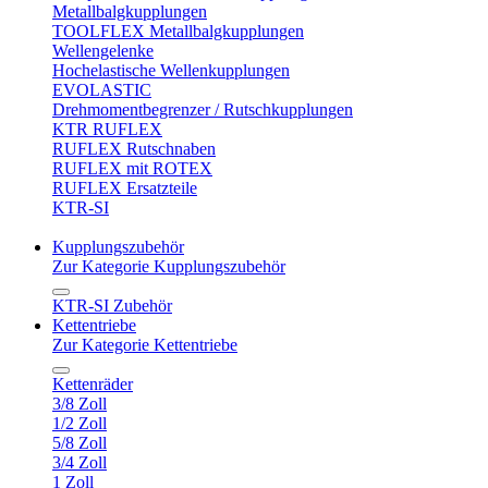
Metallbalgkupplungen
TOOLFLEX Metallbalgkupplungen
Wellengelenke
Hochelastische Wellenkupplungen
EVOLASTIC
Drehmomentbegrenzer / Rutschkupplungen
KTR RUFLEX
RUFLEX Rutschnaben
RUFLEX mit ROTEX
RUFLEX Ersatzteile
KTR-SI
Kupplungszubehör
Zur Kategorie Kupplungszubehör
KTR-SI Zubehör
Kettentriebe
Zur Kategorie Kettentriebe
Kettenräder
3/8 Zoll
1/2 Zoll
5/8 Zoll
3/4 Zoll
1 Zoll