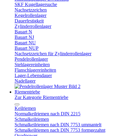
SKF Kugellagersuche
Nachsetzzeichen
Kegelrollenlager
Dauerfestigkeit
Zylinderrollenlager
Bauart N
Bauart NJ
Bauart NU
Bauart NUP
Nachsetzzeichen für Zylinderrollenlager
Pendelrollenlager
Stehlagereinheiten
Flanschlagereinheiten
Lager-Lebensdauer
Nadellager
Riementriebe
Zur Kategorie Riementriebe
Keilriemen
Normalkeilriemen nach DIN 2215
Schmalkeilriemen
Schmalkeilriemen nach DIN 7753 ummantelt
Schmalkeilriemen nach DIN 7753 formgezahnt
Quadpower