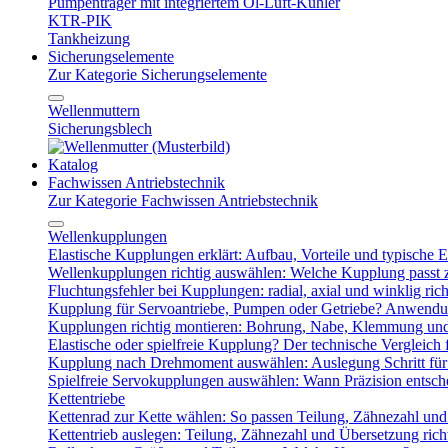
Pumpenträger mit integriertem Öl-Luft-Kühler
KTR-PIK
Tankheizung
Sicherungselemente
Zur Kategorie Sicherungselemente
Wellenmuttern
Sicherungsblech
Katalog
Fachwissen Antriebstechnik
Zur Kategorie Fachwissen Antriebstechnik
Wellenkupplungen
Elastische Kupplungen erklärt: Aufbau, Vorteile und typische Ei
Wellenkupplungen richtig auswählen: Welche Kupplung passt
Fluchtungsfehler bei Kupplungen: radial, axial und winklig ric
Kupplung für Servoantriebe, Pumpen oder Getriebe? Anwendu
Kupplungen richtig montieren: Bohrung, Nabe, Klemmung und
Elastische oder spielfreie Kupplung? Der technische Vergleich 
Kupplung nach Drehmoment auswählen: Auslegung Schritt für 
Spielfreie Servokupplungen auswählen: Wann Präzision entsche
Kettentriebe
Kettenrad zur Kette wählen: So passen Teilung, Zähnezahl u
Kettentrieb auslegen: Teilung, Zähnezahl und Übersetzung ric