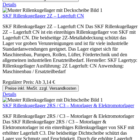
Details
SKF Rillenkugellager 2Z – Lagerluft CN
SKF Rillenkugellager 2Z – Lagerluft CN Das SKF Rillenkugellager
2Z – Lagerluft CN ist ein einreihiges Rillenkugellager von SKF mit
Lagerluft CN. Die beidseitige 2Z-Metallabdeckung schützt das
Lager vor groben Verunreinigungen und ist für viele industrielle
Standardanwendungen geeignet. Das Lager eignet sich für
Maschinenbau, Pumpen, Rollen, Lüfter, Fördertechnik und den
allgemeinen industriellen Ersatzteilbedarf. Hersteller: SKF Lagertyp:
Rillenkugellager Ausführung: 2Z Lagerluft: CN Anwendung:
Maschinenbau / Ersatzteilbedarf
Regulärer Preis:
Ab
3,14 €
Preise inkl. MwSt. zzgl. Versandkosten
Details
SKF Rillenkugellager 2RS / C3 – Motorlager & Elektromotorlager
SKF Rillenkugellager 2RS / C3 – Motorlager & Elektromotorlager
Das SKF Rillenkugellager 2RS / C3 – Motorlager &
Elektromotorlager ist ein einreihiges Rillenkugellager von SKF mit
erhöhter Lagerluft C3. Die beidseitige Dichtscheibe schützt das
Lager vor Schmutz und Feuchtigkeit. Durch die erhöhte Lagerluft