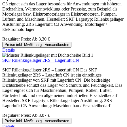
C3 eignet sich das Lager besonders für Anwendungen mit höheren
Drehzahlen, Wärmeentwicklung oder Presssitz, zum Beispiel als
Motorlager bzw. Elektromotorlager in Elektromotoren, Pumpen,
Lüftern und Maschinen. Hersteller: SKF Lagertyp: Rillenkugellager
Ausführung: 2RS Lagerluft: C3 Anwendung: Motorlager /
Elektromotorlager
Regulärer Preis:
Ab
3,30 €
Preise inkl. MwSt. zzgl. Versandkosten
Details
SKF Rillenkugellager 2RS – Lagerluft CN
SKF Rillenkugellager 2RS – Lagerluft CN Das SKF
Rillenkugellager 2RS – Lagerluft CN ist ein einreihiges
Rillenkugellager von SKF mit Lagerluft CN. Die beidseitige
Dichtscheibe schützt das Lager vor Schmutz und Feuchtigkeit. Das
Lager eignet sich für Maschinenbau, Pumpen, Rollen, Lüfter,
Fördertechnik und den allgemeinen industriellen Ersatzteilbedarf.
Hersteller: SKF Lagertyp: Rillenkugellager Ausführung: 2RS
Lagerluft: CN Anwendung: Maschinenbau / Ersatzteilbedarf
Regulärer Preis:
Ab
3,07 €
Preise inkl. MwSt. zzgl. Versandkosten
Details