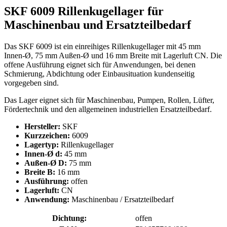
SKF 6009 Rillenkugellager für
Maschinenbau und Ersatzteilbedarf
Das SKF 6009 ist ein einreihiges Rillenkugellager mit 45 mm
Innen-Ø, 75 mm Außen-Ø und 16 mm Breite mit Lagerluft CN. Die
offene Ausführung eignet sich für Anwendungen, bei denen
Schmierung, Abdichtung oder Einbausituation kundenseitig
vorgegeben sind.
Das Lager eignet sich für Maschinenbau, Pumpen, Rollen, Lüfter,
Fördertechnik und den allgemeinen industriellen Ersatzteilbedarf.
Hersteller:
SKF
Kurzzeichen:
6009
Lagertyp:
Rillenkugellager
Innen-Ø d:
45 mm
Außen-Ø D:
75 mm
Breite B:
16 mm
Ausführung:
offen
Lagerluft:
CN
Anwendung:
Maschinenbau / Ersatzteilbedarf
Dichtung:
offen