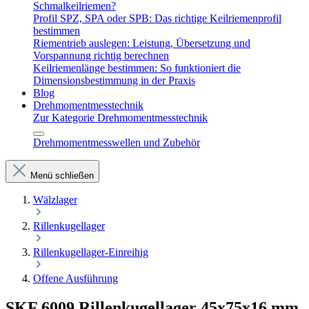
Schmalkeilriemen?
Profil SPZ, SPA oder SPB: Das richtige Keilriemenprofil
bestimmen
Riementrieb auslegen: Leistung, Übersetzung und
Vorspannung richtig berechnen
Keilriemenlänge bestimmen: So funktioniert die
Dimensionsbestimmung in der Praxis
Blog
Drehmomentmesstechnik
Zur Kategorie Drehmomentmesstechnik
Drehmomentmesswellen und Zubehör
Menü schließen
Wälzlager
Rillenkugellager
Rillenkugellager-Einreihig
Offene Ausführung
SKF 6009 Rillenkugellager 45x75x16 mm