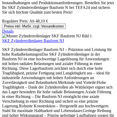
Instandhaltungen und Produktionsanforderungen. Bestellen Sie jetzt
Ihr SKF Zylinderrollenlager Bauform N bei TEFA24 und sichern
Sie sich höchste Qualität zum besten Preis!
Regulärer Preis:
Ab
48,10 €
Preise inkl. MwSt. zzgl. Versandkosten
Details
SKF Zylinderrollenlager Bauform NJ
SKF Zylinderrollenlager Bauform NJ – Präzision und Leistung für
hohe RadialbelastungenDas SKF Zylinderrollenlager in der
Bauform NJ ist eine hochwertige Lagerlösung für Anwendungen
mit hohen radialen Belastungen und axialer Führung in einer
Richtung. Diese Lagerbauform zeichnet sich durch eine hohe
Tragfähigkeit, präzise Fertigung und Langlebigkeit aus – ideal für
industrielle Anwendungen mit hohen Anforderungen an
Zuverlässigkeit und Belastbarkeit.Merkmale und Vorteile:Hohe
Tragfähigkeit – Dank der Zylinderrollen als Wälzkörper eignet sich
das Lager besonders für hohe radiale Belastungen.Axiale Führung
in einer Richtung – Die Bauform NJ ermöglicht eine axiale
Verschiebung in einer Richtung und sichert so eine präzise
Lagerung.Robuste Konstruktion – Hergestellt aus hochwertigem
Stahl für maximale Haltbarkeit und Lebensdauer.Geringe Reibung
und hoher Wirkungsgrad – Präzise gefertigte Laufbahnen sorgen für