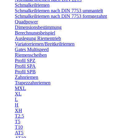
Schmalkeilriemen
Schmalkeilriemen nach DIN 7753 ummantelt
Schmalkeilriemen nach DIN 7753 formgezahnt
Quadpower
Dimensionsbestimmung
Berechnungsbeispiel
Auslegung Riementrieb
Variatorriemen/Breitkeilriemen
Gates Multispeed
Riemenscheiben
Profil SPZ
Profil SPA
Profil SPB
Zahnriemen
Trapezzahnriemen
MXL
XL
L
H
XH
T2.5
T5
T10
AT5