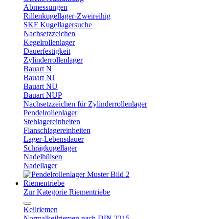
Abmessungen
Rillenkugellager-Zweireihig
SKF Kugellagersuche
Nachsetzzeichen
Kegelrollenlager
Dauerfestigkeit
Zylinderrollenlager
Bauart N
Bauart NJ
Bauart NU
Bauart NUP
Nachsetzzeichen für Zylinderrollenlager
Pendelrollenlager
Stehlagereinheiten
Flanschlagereinheiten
Lager-Lebensdauer
Schrägkugellager
Nadelhülsen
Nadellager
Riementriebe
Zur Kategorie Riementriebe
Keilriemen
Normalkeilriemen nach DIN 2215