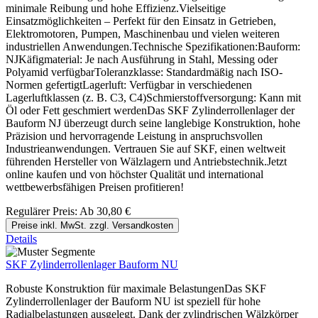
minimale Reibung und hohe Effizienz.Vielseitige
Einsatzmöglichkeiten – Perfekt für den Einsatz in Getrieben,
Elektromotoren, Pumpen, Maschinenbau und vielen weiteren
industriellen Anwendungen.Technische Spezifikationen:Bauform:
NJKäfigmaterial: Je nach Ausführung in Stahl, Messing oder
Polyamid verfügbarToleranzklasse: Standardmäßig nach ISO-
Normen gefertigtLagerluft: Verfügbar in verschiedenen
Lagerluftklassen (z. B. C3, C4)Schmierstoffversorgung: Kann mit
Öl oder Fett geschmiert werdenDas SKF Zylinderrollenlager der
Bauform NJ überzeugt durch seine langlebige Konstruktion, hohe
Präzision und hervorragende Leistung in anspruchsvollen
Industrieanwendungen. Vertrauen Sie auf SKF, einen weltweit
führenden Hersteller von Wälzlagern und Antriebstechnik.Jetzt
online kaufen und von höchster Qualität und international
wettbewerbsfähigen Preisen profitieren!
Regulärer Preis:
Ab
30,80 €
Preise inkl. MwSt. zzgl. Versandkosten
Details
SKF Zylinderrollenlager Bauform NU
Robuste Konstruktion für maximale BelastungenDas SKF
Zylinderrollenlager der Bauform NU ist speziell für hohe
Radialbelastungen ausgelegt. Dank der zylindrischen Wälzkörper