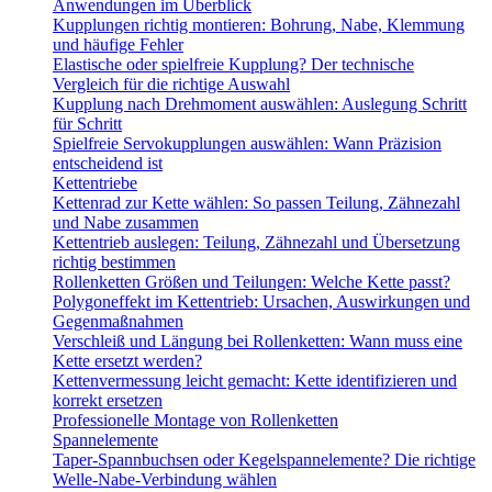
Anwendungen im Überblick
Kupplungen richtig montieren: Bohrung, Nabe, Klemmung
und häufige Fehler
Elastische oder spielfreie Kupplung? Der technische
Vergleich für die richtige Auswahl
Kupplung nach Drehmoment auswählen: Auslegung Schritt
für Schritt
Spielfreie Servokupplungen auswählen: Wann Präzision
entscheidend ist
Kettentriebe
Kettenrad zur Kette wählen: So passen Teilung, Zähnezahl
und Nabe zusammen
Kettentrieb auslegen: Teilung, Zähnezahl und Übersetzung
richtig bestimmen
Rollenketten Größen und Teilungen: Welche Kette passt?
Polygoneffekt im Kettentrieb: Ursachen, Auswirkungen und
Gegenmaßnahmen
Verschleiß und Längung bei Rollenketten: Wann muss eine
Kette ersetzt werden?
Kettenvermessung leicht gemacht: Kette identifizieren und
korrekt ersetzen
Professionelle Montage von Rollenketten
Spannelemente
Taper-Spannbuchsen oder Kegelspannelemente? Die richtige
Welle-Nabe-Verbindung wählen