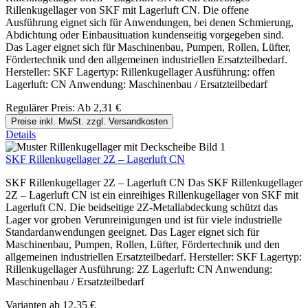
Rillenkugellager von SKF mit Lagerluft CN. Die offene
Ausführung eignet sich für Anwendungen, bei denen Schmierung,
Abdichtung oder Einbausituation kundenseitig vorgegeben sind.
Das Lager eignet sich für Maschinenbau, Pumpen, Rollen, Lüfter,
Fördertechnik und den allgemeinen industriellen Ersatzteilbedarf.
Hersteller: SKF Lagertyp: Rillenkugellager Ausführung: offen
Lagerluft: CN Anwendung: Maschinenbau / Ersatzteilbedarf
Regulärer Preis:
Ab
2,31 €
Preise inkl. MwSt. zzgl. Versandkosten
Details
SKF Rillenkugellager 2Z – Lagerluft CN
SKF Rillenkugellager 2Z – Lagerluft CN Das SKF Rillenkugellager
2Z – Lagerluft CN ist ein einreihiges Rillenkugellager von SKF mit
Lagerluft CN. Die beidseitige 2Z-Metallabdeckung schützt das
Lager vor groben Verunreinigungen und ist für viele industrielle
Standardanwendungen geeignet. Das Lager eignet sich für
Maschinenbau, Pumpen, Rollen, Lüfter, Fördertechnik und den
allgemeinen industriellen Ersatzteilbedarf. Hersteller: SKF Lagertyp:
Rillenkugellager Ausführung: 2Z Lagerluft: CN Anwendung:
Maschinenbau / Ersatzteilbedarf
Varianten ab
12,35 €