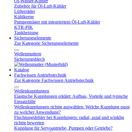
Öl-Wasser-Kühler
Zubehör für Öl-Luft-Kühler
Lüfterräder
Kühlkerne
Pumpenträger mit integriertem Öl-Luft-Kühler
KTR-PIK
Tankheizung
Sicherungselemente
Zur Kategorie Sicherungselemente
Wellenmuttern
Sicherungsblech
Katalog
Fachwissen Antriebstechnik
Zur Kategorie Fachwissen Antriebstechnik
Wellenkupplungen
Elastische Kupplungen erklärt: Aufbau, Vorteile und typische
Einsatzfälle
Wellenkupplungen richtig auswählen: Welche Kupplung passt
zu welcher Anwendung?
Fluchtungsfehler bei Kupplungen: radial, axial und winklig
richtig bewerten
Kupplung für Servoantriebe, Pumpen oder Getriebe?