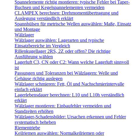
Spannelemente richtig montieren: typische Fehler bei Taper-
Buchsen und Kegelspannelementen vermeiden
CLAMPEX berechnen: Drehmomentübertragung und
Auslegung verständlich erklärt
Spannhülsen für metrische Wellen auswählen: Maße, Einsatz
und Montage
Wälzlager
Wälzlager auswählen: Lagerarten und typische
Einsatzbereiche im Vergleich
Rillenkugellager 2RS, 2Z oder offen? Die richtige
Ausführung wählen
Lagerluft C3, CN oder C2: Wann welche Lagerluft sinnvoll
ist
Passungen und Toleranzen bei Wälzlagern: Welle und
Gehäuse richtig auslegen
Wälzlager schmieren: Fett, Öl und Nachschmierintervalle
einfach erklärt
Lagerlebensdauer berechnen: L10 und L10h verständlich
erklärt
Wälzlager montieren: Einbaufehler vermeiden und
Standzeiten erhöhen
Wälzlager-Schadensbilder: Ursachen erkennen und Fehler
systematisch beheben
Riementriebe
Keilriemen auswählen: Normalkeilriemen oder