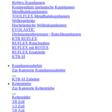
BoWex-Kupplungen
Kompendium unelastische Kupplungen
Metallbalgkupplungen
TOOLFLEX Metallbalgkupplungen
Wellengelenke
Hochelastische Wellenkupplungen
EVOLASTIC
Drehmomentbegrenzer / Rutschkupplungen
KTR RUFLEX
RUFLEX Rutschnaben
RUFLEX mit ROTEX
RUFLEX Ersatzteile
KTR-SI
Kupplungszubehör
Zur Kategorie Kupplungszubehör
KTR-SI Zubehör
Kettentriebe
Zur Kategorie Kettentriebe
Kettenräder
3/8 Zoll
1/2 Zoll
5/8 Zoll