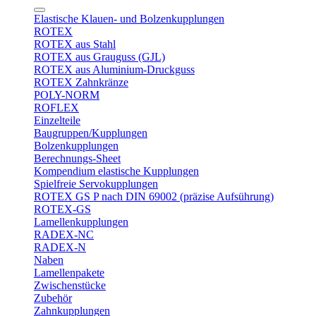
Elastische Klauen- und Bolzenkupplungen
ROTEX
ROTEX aus Stahl
ROTEX aus Grauguss (GJL)
ROTEX aus Aluminium-Druckguss
ROTEX Zahnkränze
POLY-NORM
ROFLEX
Einzelteile
Baugruppen/Kupplungen
Bolzenkupplungen
Berechnungs-Sheet
Kompendium elastische Kupplungen
Spielfreie Servokupplungen
ROTEX GS P nach DIN 69002 (präzise Aufsührung)
ROTEX-GS
Lamellenkupplungen
RADEX-NC
RADEX-N
Naben
Lamellenpakete
Zwischenstücke
Zubehör
Zahnkupplungen