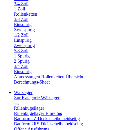
3/4 Zoll
1 Zoll
Rollenketten
3/8 Zoll
Einspurig
Zweispurig
1/2 Zoll
Einspurig
Zweispurig
5/8 Zoll
1 Spurig
2 Spurig
3/4 Zoll
Einspurig
Abmessungen Rollenketten Übersicht
Berechnungs-Sheet
Wälzlager
Zur Kategorie Wälzlager
Rillenkugellager
Rillenkugellager-Einreihig
Bauform 2Z Deckscheibe beidseitig
Bauform 2RS Dichtscheibe beidseitig
Offene Ausführung