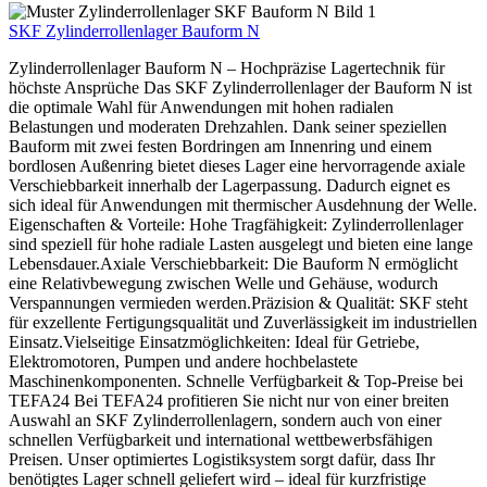
SKF Zylinderrollenlager Bauform N
Zylinderrollenlager Bauform N – Hochpräzise Lagertechnik für
höchste Ansprüche Das SKF Zylinderrollenlager der Bauform N ist
die optimale Wahl für Anwendungen mit hohen radialen
Belastungen und moderaten Drehzahlen. Dank seiner speziellen
Bauform mit zwei festen Bordringen am Innenring und einem
bordlosen Außenring bietet dieses Lager eine hervorragende axiale
Verschiebbarkeit innerhalb der Lagerpassung. Dadurch eignet es
sich ideal für Anwendungen mit thermischer Ausdehnung der Welle.
Eigenschaften & Vorteile: Hohe Tragfähigkeit: Zylinderrollenlager
sind speziell für hohe radiale Lasten ausgelegt und bieten eine lange
Lebensdauer.Axiale Verschiebbarkeit: Die Bauform N ermöglicht
eine Relativbewegung zwischen Welle und Gehäuse, wodurch
Verspannungen vermieden werden.Präzision & Qualität: SKF steht
für exzellente Fertigungsqualität und Zuverlässigkeit im industriellen
Einsatz.Vielseitige Einsatzmöglichkeiten: Ideal für Getriebe,
Elektromotoren, Pumpen und andere hochbelastete
Maschinenkomponenten. Schnelle Verfügbarkeit & Top-Preise bei
TEFA24 Bei TEFA24 profitieren Sie nicht nur von einer breiten
Auswahl an SKF Zylinderrollenlagern, sondern auch von einer
schnellen Verfügbarkeit und international wettbewerbsfähigen
Preisen. Unser optimiertes Logistiksystem sorgt dafür, dass Ihr
benötigtes Lager schnell geliefert wird – ideal für kurzfristige