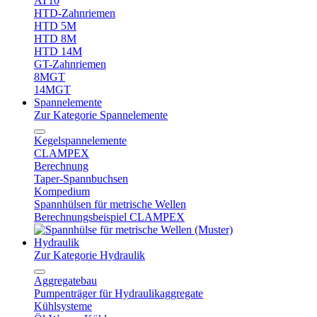
AT10
HTD-Zahnriemen
HTD 5M
HTD 8M
HTD 14M
GT-Zahnriemen
8MGT
14MGT
Spannelemente
Zur Kategorie Spannelemente
Kegelspannelemente
CLAMPEX
Berechnung
Taper-Spannbuchsen
Kompedium
Spannhülsen für metrische Wellen
Berechnungsbeispiel CLAMPEX
Hydraulik
Zur Kategorie Hydraulik
Aggregatebau
Pumpenträger für Hydraulikaggregate
Kühlsysteme