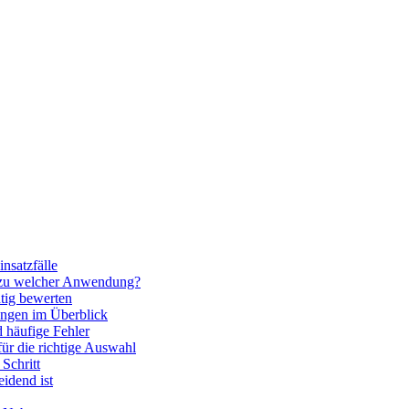
nsatzfälle
 zu welcher Anwendung?
htig bewerten
ngen im Überblick
 häufige Fehler
für die richtige Auswahl
Schritt
idend ist