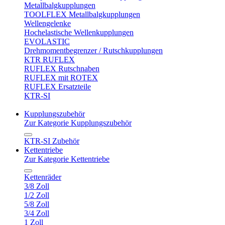
Metallbalgkupplungen
TOOLFLEX Metallbalgkupplungen
Wellengelenke
Hochelastische Wellenkupplungen
EVOLASTIC
Drehmomentbegrenzer / Rutschkupplungen
KTR RUFLEX
RUFLEX Rutschnaben
RUFLEX mit ROTEX
RUFLEX Ersatzteile
KTR-SI
Kupplungszubehör
Zur Kategorie Kupplungszubehör
KTR-SI Zubehör
Kettentriebe
Zur Kategorie Kettentriebe
Kettenräder
3/8 Zoll
1/2 Zoll
5/8 Zoll
3/4 Zoll
1 Zoll