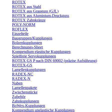
ROTEX
ROTEX aus Stahl
ROTEX aus Grauguss (GJL)
ROTEX aus Aluminium-Druckguss
ROTEX Zahnkränze
POLY-NORM
ROFLEX
Einzelteile
Baugruppen/Kupplungen
Bolzenkupplungen
Berechnungs-Sheet
Kompendium elastische Kupplungen
Spielfreie Servokupplungen
ROTEX GS P nach DIN 69002 (präzise Aufsührung)
ROTEX-GS
Lamellenkupplungen
RADEX-NC
RADEX-N
Naben
Lamellenpakete
Zwischenstücke
Zubehör
Zahnkupplungen
BoWex-Kupplungen
Kompendium unelastische Kupplungen