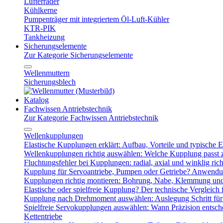
Lüfterräder
Kühlkerne
Pumpenträger mit integriertem Öl-Luft-Kühler
KTR-PIK
Tankheizung
Sicherungselemente
Zur Kategorie Sicherungselemente
Wellenmuttern
Sicherungsblech
Katalog
Fachwissen Antriebstechnik
Zur Kategorie Fachwissen Antriebstechnik
Wellenkupplungen
Elastische Kupplungen erklärt: Aufbau, Vorteile und typische Ei
Wellenkupplungen richtig auswählen: Welche Kupplung passt
Fluchtungsfehler bei Kupplungen: radial, axial und winklig ric
Kupplung für Servoantriebe, Pumpen oder Getriebe? Anwendu
Kupplungen richtig montieren: Bohrung, Nabe, Klemmung und
Elastische oder spielfreie Kupplung? Der technische Vergleich 
Kupplung nach Drehmoment auswählen: Auslegung Schritt für 
Spielfreie Servokupplungen auswählen: Wann Präzision entsche
Kettentriebe