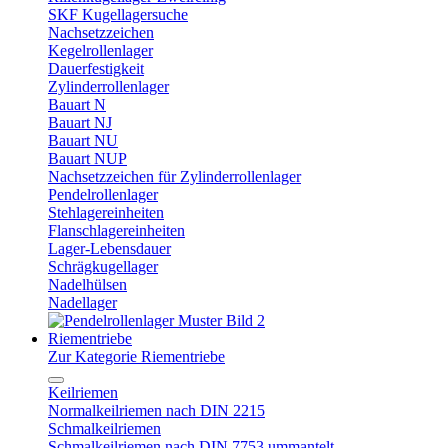
SKF Kugellagersuche
Nachsetzzeichen
Kegelrollenlager
Dauerfestigkeit
Zylinderrollenlager
Bauart N
Bauart NJ
Bauart NU
Bauart NUP
Nachsetzzeichen für Zylinderrollenlager
Pendelrollenlager
Stehlagereinheiten
Flanschlagereinheiten
Lager-Lebensdauer
Schrägkugellager
Nadelhülsen
Nadellager
Riementriebe
Zur Kategorie Riementriebe
Keilriemen
Normalkeilriemen nach DIN 2215
Schmalkeilriemen
Schmalkeilriemen nach DIN 7753 ummantelt