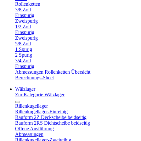
Rollenketten
3/8 Zoll
Einspurig
Zweispurig
1/2 Zoll
Einspurig
Zweispurig
5/8 Zoll
1 Spurig
2 Spurig
3/4 Zoll
Einspurig
Abmessungen Rollenketten Übersicht
Berechnungs-Sheet
Wälzlager
Zur Kategorie Wälzlager
Rillenkugellager
Rillenkugellager-Einreihig
Bauform 2Z Deckscheibe beidseitig
Bauform 2RS Dichtscheibe beidseitig
Offene Ausführung
Abmessungen
Rillenkugellager-Zweireihig