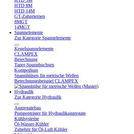
HTD 5M
HTD 8M
HTD 14M
GT-Zahnriemen
8MGT
14MGT
Spannelemente
Zur Kategorie Spannelemente
Kegelspannelemente
CLAMPEX
Berechnung
Taper-Spannbuchsen
Kompedium
Spannhülsen für metrische Wellen
Berechnungsbeispiel CLAMPEX
Hydraulik
Zur Kategorie Hydraulik
Aggregatebau
Pumpenträger für Hydraulikaggregate
Kühlsysteme
Öl-Wasser-Kühler
Zubehör für Öl-Luft-Kühler