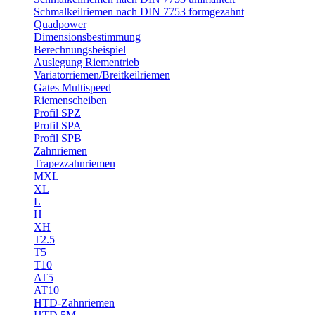
Schmalkeilriemen nach DIN 7753 formgezahnt
Quadpower
Dimensionsbestimmung
Berechnungsbeispiel
Auslegung Riementrieb
Variatorriemen/Breitkeilriemen
Gates Multispeed
Riemenscheiben
Profil SPZ
Profil SPA
Profil SPB
Zahnriemen
Trapezzahnriemen
MXL
XL
L
H
XH
T2.5
T5
T10
AT5
AT10
HTD-Zahnriemen