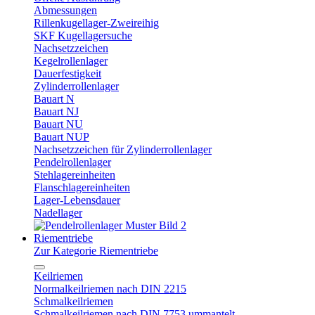
Abmessungen
Rillenkugellager-Zweireihig
SKF Kugellagersuche
Nachsetzzeichen
Kegelrollenlager
Dauerfestigkeit
Zylinderrollenlager
Bauart N
Bauart NJ
Bauart NU
Bauart NUP
Nachsetzzeichen für Zylinderrollenlager
Pendelrollenlager
Stehlagereinheiten
Flanschlagereinheiten
Lager-Lebensdauer
Nadellager
Riementriebe
Zur Kategorie Riementriebe
Keilriemen
Normalkeilriemen nach DIN 2215
Schmalkeilriemen
Schmalkeilriemen nach DIN 7753 ummantelt