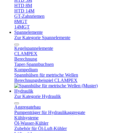
HTD 5M
HTD 8M
HTD 14M
GT-Zahnriemen
8MGT
14MGT
Spannelemente
Zur Kategorie Spannelemente
Kegelspannelemente
CLAMPEX
Berechnung
Taper-Spannbuchsen
Kompedium
Spannhülsen für metrische Wellen
Berechnungsbeispiel CLAMPEX
Hydraulik
Zur Kategorie Hydraulik
Aggregatebau
Pumpenträger für Hydraulikaggregate
Kühlsysteme
Öl-Wasser-Kühler
Zubehör für Öl-Luft-Kühler