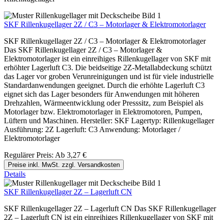
SKF Rillenkugellager 2Z / C3 – Motorlager & Elektromotorlager
SKF Rillenkugellager 2Z / C3 – Motorlager & Elektromotorlager
Das SKF Rillenkugellager 2Z / C3 – Motorlager &
Elektromotorlager ist ein einreihiges Rillenkugellager von SKF mit
erhöhter Lagerluft C3. Die beidseitige 2Z-Metallabdeckung schützt
das Lager vor groben Verunreinigungen und ist für viele industrielle
Standardanwendungen geeignet. Durch die erhöhte Lagerluft C3
eignet sich das Lager besonders für Anwendungen mit höheren
Drehzahlen, Wärmeentwicklung oder Presssitz, zum Beispiel als
Motorlager bzw. Elektromotorlager in Elektromotoren, Pumpen,
Lüftern und Maschinen. Hersteller: SKF Lagertyp: Rillenkugellager
Ausführung: 2Z Lagerluft: C3 Anwendung: Motorlager /
Elektromotorlager
Regulärer Preis:
Ab
3,27 €
Preise inkl. MwSt. zzgl. Versandkosten
Details
SKF Rillenkugellager 2Z – Lagerluft CN
SKF Rillenkugellager 2Z – Lagerluft CN Das SKF Rillenkugellager
2Z – Lagerluft CN ist ein einreihiges Rillenkugellager von SKF mit