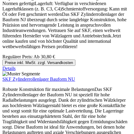
Normen gefertigtLagerluft: Verfügbar in verschiedenen
Lagerluftklassen (z. B. C3, C4)Schmierstoffversorgung: Kann mit
Öl oder Fett geschmiert werdenDas SKF Zylinderrollenlager der
Bauform NJ überzeugt durch seine langlebige Konstruktion, hohe
Präzision und hervorragende Leistung in anspruchsvollen
Industrieanwendungen. Vertrauen Sie auf SKF, einen weltweit
führenden Hersteller von Wälzlagern und Antriebstechnik.Jetzt
online kaufen und von höchster Qualität und international
wettbewerbsfähigen Preisen profitieren!
Regulärer Preis:
Ab
30,80 €
Preise inkl. MwSt. zzgl. Versandkosten
Details
SKF Zylinderrollenlager Bauform NU
Robuste Konstruktion für maximale BelastungenDas SKF
Zylinderrollenlager der Bauform NU ist speziell für hohe
Radialbelastungen ausgelegt. Dank der zylindrischen Wälzkörper
aus hochfestem Wälzlagerstahl bietet es eine große Kontaktfläche
und sorgt somit für eine optimale Lastverteilung. Die Lagerringe
bestehen aus einsatzgehärtetem Stahl, der für eine hohe
Tragfähigkeit und Widerstandsfähigkeit gegen Ermüdungsschäden
sorgt. Diese Bauform ist ideal für Anwendungen, bei denen hohe
Belastungen auftreten und axiale Verschiebungen ausgeglichen