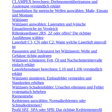
CLAMPEX berechnen: Drehmomentübertragung und
Auslegung verständlich erklärt
Spannhülsen für metrische Wellen auswählen: Maße, Einsatz
und Montage
Wälzlager
Wälzlager auswählen: Lagerarten und typische
Einsatzbereiche im Vergleich
Rillenkugellager 2RS, 2Z oder offen? Die richtige
Ausführung wählen
Lagerluft C3, CN oder C2: Wann welche Lagerluft sinnvoll
ist
Passungen und Toleranzen bei Wälzlagern: Welle und
Gehäuse richtig auslegen
Wälzlager schmieren: Fett, Öl und Nachschmierintervalle
einfach erklärt
Lagerlebensdauer berechnen: L10 und L10h verständlich
erklärt
Wälzlager montieren: Einbaufehler vermeiden und
Standzeiten erhöhen
Wälzlager-Schadensbilder: Ursachen erkennen und Fehler
systematisch beheben
Riementriebe
Keilriemen auswählen: Normalkeilriemen oder
Schmalkeilriemen?
Profil SPZ, SPA oder SPB: Das richtige Keilriemenprofil