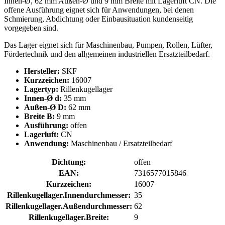
Innen-Ø, 62 mm Außen-Ø und 9 mm Breite mit Lagerluft CN. Die
offene Ausführung eignet sich für Anwendungen, bei denen
Schmierung, Abdichtung oder Einbausituation kundenseitig
vorgegeben sind.
Das Lager eignet sich für Maschinenbau, Pumpen, Rollen, Lüfter,
Fördertechnik und den allgemeinen industriellen Ersatzteilbedarf.
Hersteller:
SKF
Kurzzeichen:
16007
Lagertyp:
Rillenkugellager
Innen-Ø d:
35 mm
Außen-Ø D:
62 mm
Breite B:
9 mm
Ausführung:
offen
Lagerluft:
CN
Anwendung:
Maschinenbau / Ersatzteilbedarf
Dichtung:
offen
EAN:
7316577015846
Kurzzeichen:
16007
Rillenkugellager.Innendurchmesser:
35
Rillenkugellager.Außendurchmesser:
62
Rillenkugellager.Breite:
9