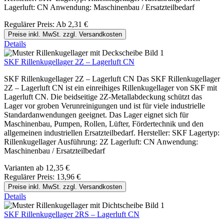
Lagerluft: CN Anwendung: Maschinenbau / Ersatzteilbedarf
Regulärer Preis:
Ab
2,31 €
Preise inkl. MwSt. zzgl. Versandkosten
Details
SKF Rillenkugellager 2Z – Lagerluft CN
SKF Rillenkugellager 2Z – Lagerluft CN Das SKF Rillenkugellager
2Z – Lagerluft CN ist ein einreihiges Rillenkugellager von SKF mit
Lagerluft CN. Die beidseitige 2Z-Metallabdeckung schützt das
Lager vor groben Verunreinigungen und ist für viele industrielle
Standardanwendungen geeignet. Das Lager eignet sich für
Maschinenbau, Pumpen, Rollen, Lüfter, Fördertechnik und den
allgemeinen industriellen Ersatzteilbedarf. Hersteller: SKF Lagertyp:
Rillenkugellager Ausführung: 2Z Lagerluft: CN Anwendung:
Maschinenbau / Ersatzteilbedarf
Varianten ab
12,35 €
Regulärer Preis:
13,96 €
Preise inkl. MwSt. zzgl. Versandkosten
Details
SKF Rillenkugellager 2RS – Lagerluft CN