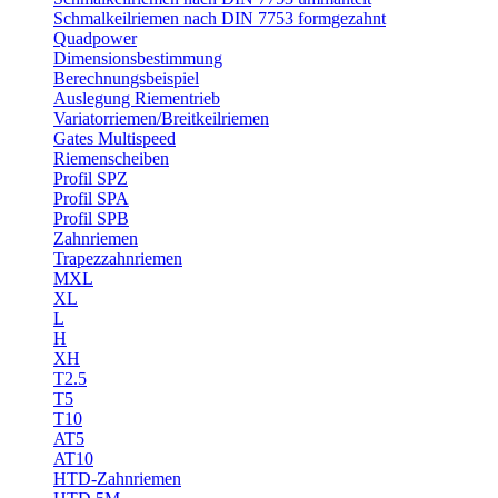
Schmalkeilriemen nach DIN 7753 formgezahnt
Quadpower
Dimensionsbestimmung
Berechnungsbeispiel
Auslegung Riementrieb
Variatorriemen/Breitkeilriemen
Gates Multispeed
Riemenscheiben
Profil SPZ
Profil SPA
Profil SPB
Zahnriemen
Trapezzahnriemen
MXL
XL
L
H
XH
T2.5
T5
T10
AT5
AT10
HTD-Zahnriemen