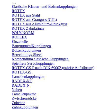
Elastische Klauen- und Bolzenkupplungen
ROTEX
ROTEX aus Stahl
ROTEX aus Grauguss (GJL)
ROTEX aus Aluminium-Druckguss
ROTEX Zahnkränze
POLY-NORM
ROFLEX
Einzelteile
Baugruppen/Kupplungen
Bolzenkupplungen
Berechnungs-Sheet
Kompendium elastische Kupplungen
Spielfreie Servokupplungen
ROTEX GS P nach DIN 69002 (präzise Aufsührung)
ROTEX-GS
Lamellenkupplungen
RADEX-NC
RADEX-N
Naben
Lamellenpakete
Zwischenstücke
Zubehör
Zahnkupplungen