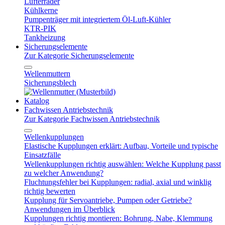
Lüfterräder
Kühlkerne
Pumpenträger mit integriertem Öl-Luft-Kühler
KTR-PIK
Tankheizung
Sicherungselemente
Zur Kategorie Sicherungselemente
Wellenmuttern
Sicherungsblech
Katalog
Fachwissen Antriebstechnik
Zur Kategorie Fachwissen Antriebstechnik
Wellenkupplungen
Elastische Kupplungen erklärt: Aufbau, Vorteile und typische
Einsatzfälle
Wellenkupplungen richtig auswählen: Welche Kupplung passt
zu welcher Anwendung?
Fluchtungsfehler bei Kupplungen: radial, axial und winklig
richtig bewerten
Kupplung für Servoantriebe, Pumpen oder Getriebe?
Anwendungen im Überblick
Kupplungen richtig montieren: Bohrung, Nabe, Klemmung