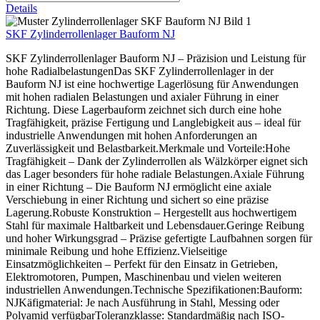
Details
SKF Zylinderrollenlager Bauform NJ
SKF Zylinderrollenlager Bauform NJ – Präzision und Leistung für
hohe RadialbelastungenDas SKF Zylinderrollenlager in der
Bauform NJ ist eine hochwertige Lagerlösung für Anwendungen
mit hohen radialen Belastungen und axialer Führung in einer
Richtung. Diese Lagerbauform zeichnet sich durch eine hohe
Tragfähigkeit, präzise Fertigung und Langlebigkeit aus – ideal für
industrielle Anwendungen mit hohen Anforderungen an
Zuverlässigkeit und Belastbarkeit.Merkmale und Vorteile:Hohe
Tragfähigkeit – Dank der Zylinderrollen als Wälzkörper eignet sich
das Lager besonders für hohe radiale Belastungen.Axiale Führung
in einer Richtung – Die Bauform NJ ermöglicht eine axiale
Verschiebung in einer Richtung und sichert so eine präzise
Lagerung.Robuste Konstruktion – Hergestellt aus hochwertigem
Stahl für maximale Haltbarkeit und Lebensdauer.Geringe Reibung
und hoher Wirkungsgrad – Präzise gefertigte Laufbahnen sorgen für
minimale Reibung und hohe Effizienz.Vielseitige
Einsatzmöglichkeiten – Perfekt für den Einsatz in Getrieben,
Elektromotoren, Pumpen, Maschinenbau und vielen weiteren
industriellen Anwendungen.Technische Spezifikationen:Bauform:
NJKäfigmaterial: Je nach Ausführung in Stahl, Messing oder
Polyamid verfügbarToleranzklasse: Standardmäßig nach ISO-