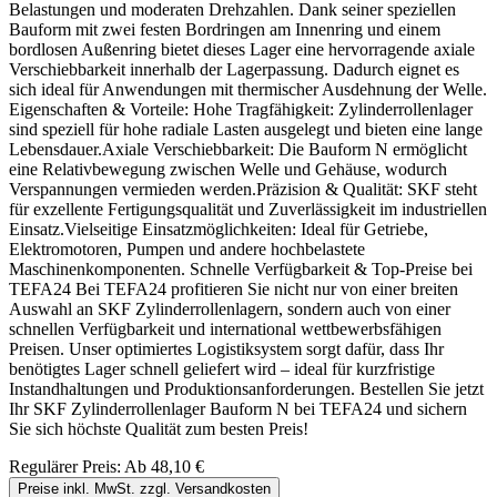
Belastungen und moderaten Drehzahlen. Dank seiner speziellen
Bauform mit zwei festen Bordringen am Innenring und einem
bordlosen Außenring bietet dieses Lager eine hervorragende axiale
Verschiebbarkeit innerhalb der Lagerpassung. Dadurch eignet es
sich ideal für Anwendungen mit thermischer Ausdehnung der Welle.
Eigenschaften & Vorteile: Hohe Tragfähigkeit: Zylinderrollenlager
sind speziell für hohe radiale Lasten ausgelegt und bieten eine lange
Lebensdauer.Axiale Verschiebbarkeit: Die Bauform N ermöglicht
eine Relativbewegung zwischen Welle und Gehäuse, wodurch
Verspannungen vermieden werden.Präzision & Qualität: SKF steht
für exzellente Fertigungsqualität und Zuverlässigkeit im industriellen
Einsatz.Vielseitige Einsatzmöglichkeiten: Ideal für Getriebe,
Elektromotoren, Pumpen und andere hochbelastete
Maschinenkomponenten. Schnelle Verfügbarkeit & Top-Preise bei
TEFA24 Bei TEFA24 profitieren Sie nicht nur von einer breiten
Auswahl an SKF Zylinderrollenlagern, sondern auch von einer
schnellen Verfügbarkeit und international wettbewerbsfähigen
Preisen. Unser optimiertes Logistiksystem sorgt dafür, dass Ihr
benötigtes Lager schnell geliefert wird – ideal für kurzfristige
Instandhaltungen und Produktionsanforderungen. Bestellen Sie jetzt
Ihr SKF Zylinderrollenlager Bauform N bei TEFA24 und sichern
Sie sich höchste Qualität zum besten Preis!
Regulärer Preis:
Ab
48,10 €
Preise inkl. MwSt. zzgl. Versandkosten