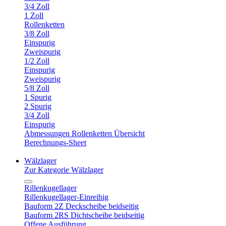
3/4 Zoll
1 Zoll
Rollenketten
3/8 Zoll
Einspurig
Zweispurig
1/2 Zoll
Einspurig
Zweispurig
5/8 Zoll
1 Spurig
2 Spurig
3/4 Zoll
Einspurig
Abmessungen Rollenketten Übersicht
Berechnungs-Sheet
Wälzlager
Zur Kategorie Wälzlager
Rillenkugellager
Rillenkugellager-Einreihig
Bauform 2Z Deckscheibe beidseitig
Bauform 2RS Dichtscheibe beidseitig
Offene Ausführung