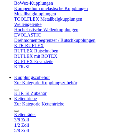
BoWex-Kupplungen
Kompendium unelastische Kupplungen
Metallbalgkupplungen
TOOLFLEX Metallbalgkupplungen
Wellengelenke
Hochelastische Wellenkupplungen
EVOLASTIC
Drehmomentbegrenzer / Rutschkupplungen
KTR RUFLEX
RUFLEX Rutschnaben
RUFLEX mit ROTEX
RUFLEX Ersatzteile
KTR-SI
Kupplungszubehör
Zur Kategorie Kupplungszubehör
KTR-SI Zubehör
Kettentriebe
Zur Kategorie Kettentriebe
Kettenräder
3/8 Zoll
1/2 Zoll
5/8 Zoll