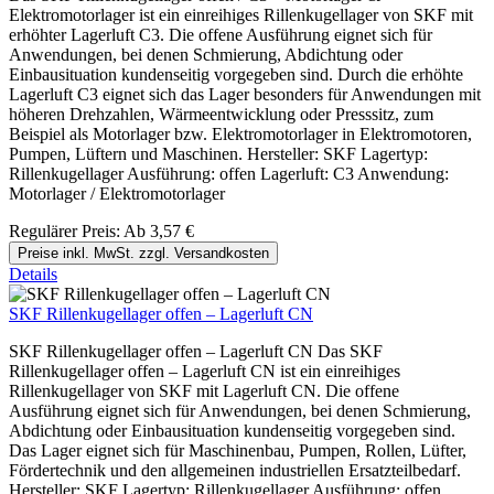
Elektromotorlager ist ein einreihiges Rillenkugellager von SKF mit
erhöhter Lagerluft C3. Die offene Ausführung eignet sich für
Anwendungen, bei denen Schmierung, Abdichtung oder
Einbausituation kundenseitig vorgegeben sind. Durch die erhöhte
Lagerluft C3 eignet sich das Lager besonders für Anwendungen mit
höheren Drehzahlen, Wärmeentwicklung oder Presssitz, zum
Beispiel als Motorlager bzw. Elektromotorlager in Elektromotoren,
Pumpen, Lüftern und Maschinen. Hersteller: SKF Lagertyp:
Rillenkugellager Ausführung: offen Lagerluft: C3 Anwendung:
Motorlager / Elektromotorlager
Regulärer Preis:
Ab
3,57 €
Preise inkl. MwSt. zzgl. Versandkosten
Details
SKF Rillenkugellager offen – Lagerluft CN
SKF Rillenkugellager offen – Lagerluft CN Das SKF
Rillenkugellager offen – Lagerluft CN ist ein einreihiges
Rillenkugellager von SKF mit Lagerluft CN. Die offene
Ausführung eignet sich für Anwendungen, bei denen Schmierung,
Abdichtung oder Einbausituation kundenseitig vorgegeben sind.
Das Lager eignet sich für Maschinenbau, Pumpen, Rollen, Lüfter,
Fördertechnik und den allgemeinen industriellen Ersatzteilbedarf.
Hersteller: SKF Lagertyp: Rillenkugellager Ausführung: offen