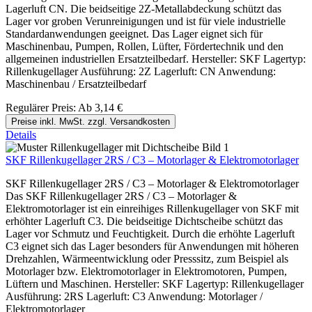
Lagerluft CN. Die beidseitige 2Z-Metallabdeckung schützt das
Lager vor groben Verunreinigungen und ist für viele industrielle
Standardanwendungen geeignet. Das Lager eignet sich für
Maschinenbau, Pumpen, Rollen, Lüfter, Fördertechnik und den
allgemeinen industriellen Ersatzteilbedarf. Hersteller: SKF Lagertyp:
Rillenkugellager Ausführung: 2Z Lagerluft: CN Anwendung:
Maschinenbau / Ersatzteilbedarf
Regulärer Preis:
Ab
3,14 €
Preise inkl. MwSt. zzgl. Versandkosten
Details
SKF Rillenkugellager 2RS / C3 – Motorlager & Elektromotorlager
SKF Rillenkugellager 2RS / C3 – Motorlager & Elektromotorlager
Das SKF Rillenkugellager 2RS / C3 – Motorlager &
Elektromotorlager ist ein einreihiges Rillenkugellager von SKF mit
erhöhter Lagerluft C3. Die beidseitige Dichtscheibe schützt das
Lager vor Schmutz und Feuchtigkeit. Durch die erhöhte Lagerluft
C3 eignet sich das Lager besonders für Anwendungen mit höheren
Drehzahlen, Wärmeentwicklung oder Presssitz, zum Beispiel als
Motorlager bzw. Elektromotorlager in Elektromotoren, Pumpen,
Lüftern und Maschinen. Hersteller: SKF Lagertyp: Rillenkugellager
Ausführung: 2RS Lagerluft: C3 Anwendung: Motorlager /
Elektromotorlager