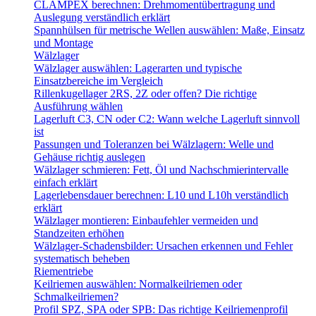
CLAMPEX berechnen: Drehmomentübertragung und
Auslegung verständlich erklärt
Spannhülsen für metrische Wellen auswählen: Maße, Einsatz
und Montage
Wälzlager
Wälzlager auswählen: Lagerarten und typische
Einsatzbereiche im Vergleich
Rillenkugellager 2RS, 2Z oder offen? Die richtige
Ausführung wählen
Lagerluft C3, CN oder C2: Wann welche Lagerluft sinnvoll
ist
Passungen und Toleranzen bei Wälzlagern: Welle und
Gehäuse richtig auslegen
Wälzlager schmieren: Fett, Öl und Nachschmierintervalle
einfach erklärt
Lagerlebensdauer berechnen: L10 und L10h verständlich
erklärt
Wälzlager montieren: Einbaufehler vermeiden und
Standzeiten erhöhen
Wälzlager-Schadensbilder: Ursachen erkennen und Fehler
systematisch beheben
Riementriebe
Keilriemen auswählen: Normalkeilriemen oder
Schmalkeilriemen?
Profil SPZ, SPA oder SPB: Das richtige Keilriemenprofil