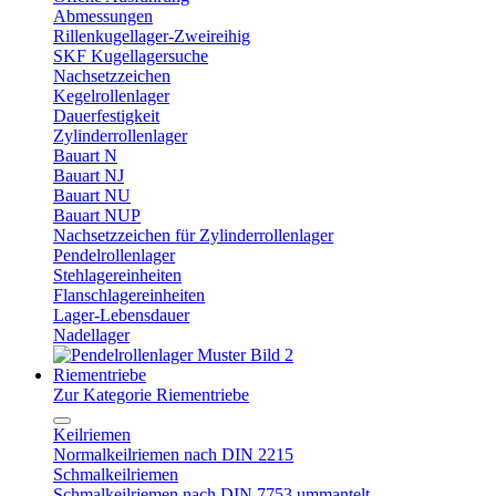
Abmessungen
Rillenkugellager-Zweireihig
SKF Kugellagersuche
Nachsetzzeichen
Kegelrollenlager
Dauerfestigkeit
Zylinderrollenlager
Bauart N
Bauart NJ
Bauart NU
Bauart NUP
Nachsetzzeichen für Zylinderrollenlager
Pendelrollenlager
Stehlagereinheiten
Flanschlagereinheiten
Lager-Lebensdauer
Nadellager
Riementriebe
Zur Kategorie Riementriebe
Keilriemen
Normalkeilriemen nach DIN 2215
Schmalkeilriemen
Schmalkeilriemen nach DIN 7753 ummantelt