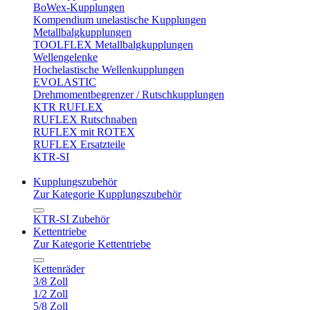
BoWex-Kupplungen
Kompendium unelastische Kupplungen
Metallbalgkupplungen
TOOLFLEX Metallbalgkupplungen
Wellengelenke
Hochelastische Wellenkupplungen
EVOLASTIC
Drehmomentbegrenzer / Rutschkupplungen
KTR RUFLEX
RUFLEX Rutschnaben
RUFLEX mit ROTEX
RUFLEX Ersatzteile
KTR-SI
Kupplungszubehör
Zur Kategorie Kupplungszubehör
KTR-SI Zubehör
Kettentriebe
Zur Kategorie Kettentriebe
Kettenräder
3/8 Zoll
1/2 Zoll
5/8 Zoll