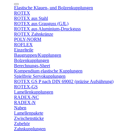
Elastische Klauen- und Bolzenkupplungen
ROTEX
ROTEX aus Stahl
ROTEX aus Grauguss (GJL)
ROTEX aus Aluminium-Druckguss
ROTEX Zahnkränze
POLY-NORM
ROFLEX
Einzelteile
Baugruppen/Kupplungen
Bolzenkupplungen
Berechnungs-Sheet
Kompendium elastische Kupplungen
Spielfreie Servokupplungen
ROTEX GS P nach DIN 69002 (präzise Aufsührung)
ROTEX-GS
Lamellenkupplungen
RADEX-NC
RADEX-N
Naben
Lamellenpakete
Zwischenstücke
Zubehör
Zahnkupplungen