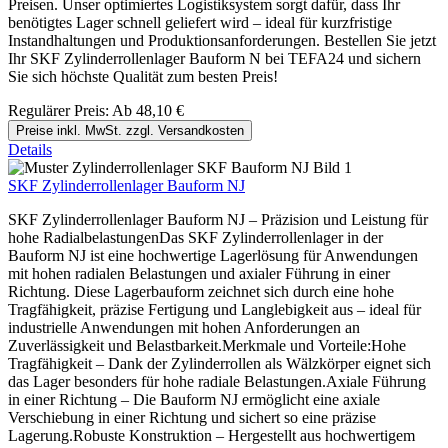
Preisen. Unser optimiertes Logistiksystem sorgt dafür, dass Ihr
benötigtes Lager schnell geliefert wird – ideal für kurzfristige
Instandhaltungen und Produktionsanforderungen. Bestellen Sie jetzt
Ihr SKF Zylinderrollenlager Bauform N bei TEFA24 und sichern
Sie sich höchste Qualität zum besten Preis!
Regulärer Preis:
Ab
48,10 €
Preise inkl. MwSt. zzgl. Versandkosten
Details
SKF Zylinderrollenlager Bauform NJ
SKF Zylinderrollenlager Bauform NJ – Präzision und Leistung für
hohe RadialbelastungenDas SKF Zylinderrollenlager in der
Bauform NJ ist eine hochwertige Lagerlösung für Anwendungen
mit hohen radialen Belastungen und axialer Führung in einer
Richtung. Diese Lagerbauform zeichnet sich durch eine hohe
Tragfähigkeit, präzise Fertigung und Langlebigkeit aus – ideal für
industrielle Anwendungen mit hohen Anforderungen an
Zuverlässigkeit und Belastbarkeit.Merkmale und Vorteile:Hohe
Tragfähigkeit – Dank der Zylinderrollen als Wälzkörper eignet sich
das Lager besonders für hohe radiale Belastungen.Axiale Führung
in einer Richtung – Die Bauform NJ ermöglicht eine axiale
Verschiebung in einer Richtung und sichert so eine präzise
Lagerung.Robuste Konstruktion – Hergestellt aus hochwertigem