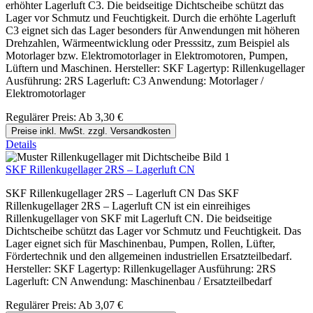
erhöhter Lagerluft C3. Die beidseitige Dichtscheibe schützt das
Lager vor Schmutz und Feuchtigkeit. Durch die erhöhte Lagerluft
C3 eignet sich das Lager besonders für Anwendungen mit höheren
Drehzahlen, Wärmeentwicklung oder Presssitz, zum Beispiel als
Motorlager bzw. Elektromotorlager in Elektromotoren, Pumpen,
Lüftern und Maschinen. Hersteller: SKF Lagertyp: Rillenkugellager
Ausführung: 2RS Lagerluft: C3 Anwendung: Motorlager /
Elektromotorlager
Regulärer Preis:
Ab
3,30 €
Preise inkl. MwSt. zzgl. Versandkosten
Details
SKF Rillenkugellager 2RS – Lagerluft CN
SKF Rillenkugellager 2RS – Lagerluft CN Das SKF
Rillenkugellager 2RS – Lagerluft CN ist ein einreihiges
Rillenkugellager von SKF mit Lagerluft CN. Die beidseitige
Dichtscheibe schützt das Lager vor Schmutz und Feuchtigkeit. Das
Lager eignet sich für Maschinenbau, Pumpen, Rollen, Lüfter,
Fördertechnik und den allgemeinen industriellen Ersatzteilbedarf.
Hersteller: SKF Lagertyp: Rillenkugellager Ausführung: 2RS
Lagerluft: CN Anwendung: Maschinenbau / Ersatzteilbedarf
Regulärer Preis:
Ab
3,07 €