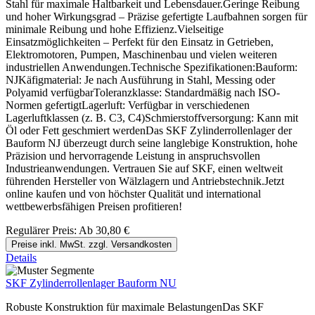
Stahl für maximale Haltbarkeit und Lebensdauer.Geringe Reibung
und hoher Wirkungsgrad – Präzise gefertigte Laufbahnen sorgen für
minimale Reibung und hohe Effizienz.Vielseitige
Einsatzmöglichkeiten – Perfekt für den Einsatz in Getrieben,
Elektromotoren, Pumpen, Maschinenbau und vielen weiteren
industriellen Anwendungen.Technische Spezifikationen:Bauform:
NJKäfigmaterial: Je nach Ausführung in Stahl, Messing oder
Polyamid verfügbarToleranzklasse: Standardmäßig nach ISO-
Normen gefertigtLagerluft: Verfügbar in verschiedenen
Lagerluftklassen (z. B. C3, C4)Schmierstoffversorgung: Kann mit
Öl oder Fett geschmiert werdenDas SKF Zylinderrollenlager der
Bauform NJ überzeugt durch seine langlebige Konstruktion, hohe
Präzision und hervorragende Leistung in anspruchsvollen
Industrieanwendungen. Vertrauen Sie auf SKF, einen weltweit
führenden Hersteller von Wälzlagern und Antriebstechnik.Jetzt
online kaufen und von höchster Qualität und international
wettbewerbsfähigen Preisen profitieren!
Regulärer Preis:
Ab
30,80 €
Preise inkl. MwSt. zzgl. Versandkosten
Details
SKF Zylinderrollenlager Bauform NU
Robuste Konstruktion für maximale BelastungenDas SKF