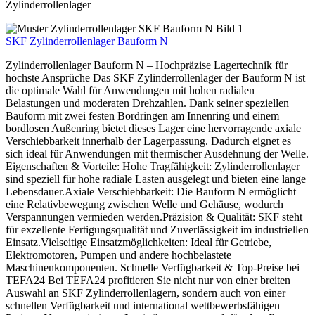
Zylinderrollenlager
SKF Zylinderrollenlager Bauform N
Zylinderrollenlager Bauform N – Hochpräzise Lagertechnik für
höchste Ansprüche Das SKF Zylinderrollenlager der Bauform N ist
die optimale Wahl für Anwendungen mit hohen radialen
Belastungen und moderaten Drehzahlen. Dank seiner speziellen
Bauform mit zwei festen Bordringen am Innenring und einem
bordlosen Außenring bietet dieses Lager eine hervorragende axiale
Verschiebbarkeit innerhalb der Lagerpassung. Dadurch eignet es
sich ideal für Anwendungen mit thermischer Ausdehnung der Welle.
Eigenschaften & Vorteile: Hohe Tragfähigkeit: Zylinderrollenlager
sind speziell für hohe radiale Lasten ausgelegt und bieten eine lange
Lebensdauer.Axiale Verschiebbarkeit: Die Bauform N ermöglicht
eine Relativbewegung zwischen Welle und Gehäuse, wodurch
Verspannungen vermieden werden.Präzision & Qualität: SKF steht
für exzellente Fertigungsqualität und Zuverlässigkeit im industriellen
Einsatz.Vielseitige Einsatzmöglichkeiten: Ideal für Getriebe,
Elektromotoren, Pumpen und andere hochbelastete
Maschinenkomponenten. Schnelle Verfügbarkeit & Top-Preise bei
TEFA24 Bei TEFA24 profitieren Sie nicht nur von einer breiten
Auswahl an SKF Zylinderrollenlagern, sondern auch von einer
schnellen Verfügbarkeit und international wettbewerbsfähigen