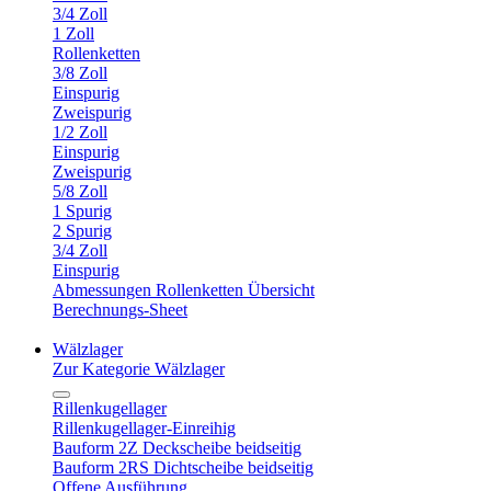
3/4 Zoll
1 Zoll
Rollenketten
3/8 Zoll
Einspurig
Zweispurig
1/2 Zoll
Einspurig
Zweispurig
5/8 Zoll
1 Spurig
2 Spurig
3/4 Zoll
Einspurig
Abmessungen Rollenketten Übersicht
Berechnungs-Sheet
Wälzlager
Zur Kategorie Wälzlager
Rillenkugellager
Rillenkugellager-Einreihig
Bauform 2Z Deckscheibe beidseitig
Bauform 2RS Dichtscheibe beidseitig
Offene Ausführung