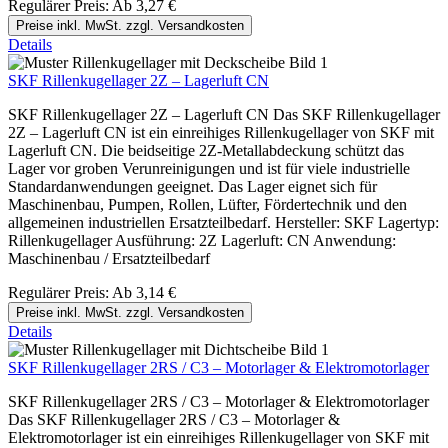
Regulärer Preis:
Ab
3,27 €
Preise inkl. MwSt. zzgl. Versandkosten
Details
SKF Rillenkugellager 2Z – Lagerluft CN
SKF Rillenkugellager 2Z – Lagerluft CN Das SKF Rillenkugellager
2Z – Lagerluft CN ist ein einreihiges Rillenkugellager von SKF mit
Lagerluft CN. Die beidseitige 2Z-Metallabdeckung schützt das
Lager vor groben Verunreinigungen und ist für viele industrielle
Standardanwendungen geeignet. Das Lager eignet sich für
Maschinenbau, Pumpen, Rollen, Lüfter, Fördertechnik und den
allgemeinen industriellen Ersatzteilbedarf. Hersteller: SKF Lagertyp:
Rillenkugellager Ausführung: 2Z Lagerluft: CN Anwendung:
Maschinenbau / Ersatzteilbedarf
Regulärer Preis:
Ab
3,14 €
Preise inkl. MwSt. zzgl. Versandkosten
Details
SKF Rillenkugellager 2RS / C3 – Motorlager & Elektromotorlager
SKF Rillenkugellager 2RS / C3 – Motorlager & Elektromotorlager
Das SKF Rillenkugellager 2RS / C3 – Motorlager &
Elektromotorlager ist ein einreihiges Rillenkugellager von SKF mit