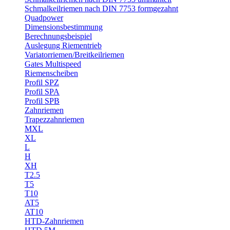
Schmalkeilriemen nach DIN 7753 formgezahnt
Quadpower
Dimensionsbestimmung
Berechnungsbeispiel
Auslegung Riementrieb
Variatorriemen/Breitkeilriemen
Gates Multispeed
Riemenscheiben
Profil SPZ
Profil SPA
Profil SPB
Zahnriemen
Trapezzahnriemen
MXL
XL
L
H
XH
T2.5
T5
T10
AT5
AT10
HTD-Zahnriemen