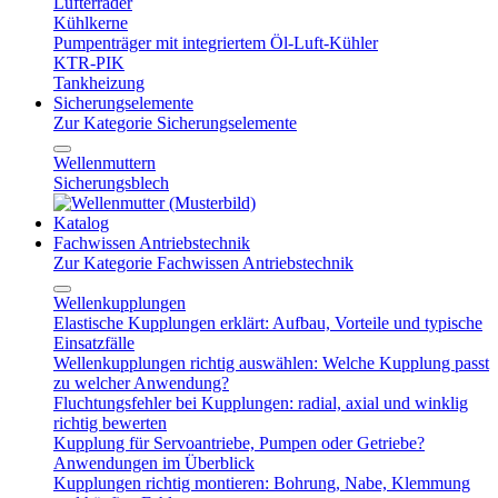
Lüfterräder
Kühlkerne
Pumpenträger mit integriertem Öl-Luft-Kühler
KTR-PIK
Tankheizung
Sicherungselemente
Zur Kategorie Sicherungselemente
Wellenmuttern
Sicherungsblech
Katalog
Fachwissen Antriebstechnik
Zur Kategorie Fachwissen Antriebstechnik
Wellenkupplungen
Elastische Kupplungen erklärt: Aufbau, Vorteile und typische
Einsatzfälle
Wellenkupplungen richtig auswählen: Welche Kupplung passt
zu welcher Anwendung?
Fluchtungsfehler bei Kupplungen: radial, axial und winklig
richtig bewerten
Kupplung für Servoantriebe, Pumpen oder Getriebe?
Anwendungen im Überblick
Kupplungen richtig montieren: Bohrung, Nabe, Klemmung