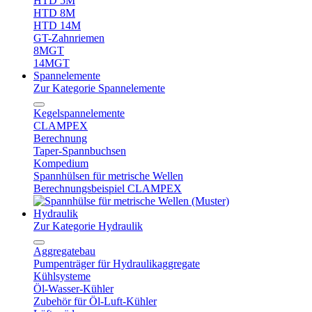
HTD 5M
HTD 8M
HTD 14M
GT-Zahnriemen
8MGT
14MGT
Spannelemente
Zur Kategorie Spannelemente
Kegelspannelemente
CLAMPEX
Berechnung
Taper-Spannbuchsen
Kompedium
Spannhülsen für metrische Wellen
Berechnungsbeispiel CLAMPEX
Hydraulik
Zur Kategorie Hydraulik
Aggregatebau
Pumpenträger für Hydraulikaggregate
Kühlsysteme
Öl-Wasser-Kühler
Zubehör für Öl-Luft-Kühler