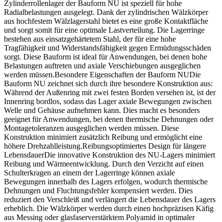
Zylinderrollenlager der Bauform NU ist speziell für hohe
Radialbelastungen ausgelegt. Dank der zylindrischen Wälzkörper
aus hochfestem Wälzlagerstahl bietet es eine große Kontaktfläche
und sorgt somit für eine optimale Lastverteilung. Die Lagerringe
bestehen aus einsatzgehärtetem Stahl, der für eine hohe
Tragfähigkeit und Widerstandsfähigkeit gegen Ermüdungsschäden
sorgt. Diese Bauform ist ideal für Anwendungen, bei denen hohe
Belastungen auftreten und axiale Verschiebungen ausgeglichen
werden müssen.Besondere Eigenschaften der Bauform NUDie
Bauform NU zeichnet sich durch ihre besondere Konstruktion aus:
Während der Außenring mit zwei festen Borden versehen ist, ist der
Innenring bordlos, sodass das Lager axiale Bewegungen zwischen
Welle und Gehäuse aufnehmen kann. Dies macht es besonders
geeignet für Anwendungen, bei denen thermische Dehnungen oder
Montagetoleranzen ausgeglichen werden müssen. Diese
Konstruktion minimiert zusätzlich Reibung und ermöglicht eine
höhere Drehzahlleistung.Reibungsoptimiertes Design für längere
LebensdauerDie innovative Konstruktion des NU-Lagers minimiert
Reibung und Wärmeentwicklung. Durch den Verzicht auf einen
Schulterkragen an einem der Lagerringe können axiale
Bewegungen innerhalb des Lagers erfolgen, wodurch thermische
Dehnungen und Fluchtungsfehler kompensiert werden. Dies
reduziert den Verschleiß und verlängert die Lebensdauer des Lagers
erheblich. Die Wälzkörper werden durch einen hochpräzisen Käfig
aus Messing oder glasfaserverstärktem Polyamid in optimaler