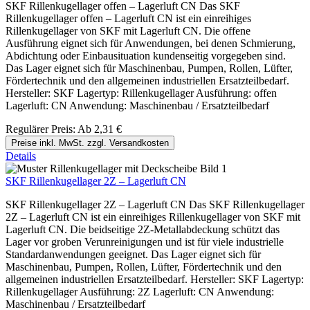
SKF Rillenkugellager offen – Lagerluft CN Das SKF
Rillenkugellager offen – Lagerluft CN ist ein einreihiges
Rillenkugellager von SKF mit Lagerluft CN. Die offene
Ausführung eignet sich für Anwendungen, bei denen Schmierung,
Abdichtung oder Einbausituation kundenseitig vorgegeben sind.
Das Lager eignet sich für Maschinenbau, Pumpen, Rollen, Lüfter,
Fördertechnik und den allgemeinen industriellen Ersatzteilbedarf.
Hersteller: SKF Lagertyp: Rillenkugellager Ausführung: offen
Lagerluft: CN Anwendung: Maschinenbau / Ersatzteilbedarf
Regulärer Preis:
Ab
2,31 €
Preise inkl. MwSt. zzgl. Versandkosten
Details
SKF Rillenkugellager 2Z – Lagerluft CN
SKF Rillenkugellager 2Z – Lagerluft CN Das SKF Rillenkugellager
2Z – Lagerluft CN ist ein einreihiges Rillenkugellager von SKF mit
Lagerluft CN. Die beidseitige 2Z-Metallabdeckung schützt das
Lager vor groben Verunreinigungen und ist für viele industrielle
Standardanwendungen geeignet. Das Lager eignet sich für
Maschinenbau, Pumpen, Rollen, Lüfter, Fördertechnik und den
allgemeinen industriellen Ersatzteilbedarf. Hersteller: SKF Lagertyp:
Rillenkugellager Ausführung: 2Z Lagerluft: CN Anwendung:
Maschinenbau / Ersatzteilbedarf