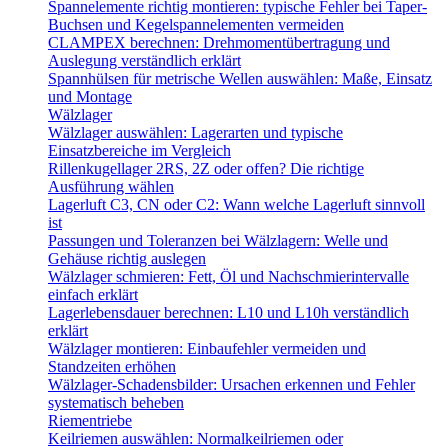
Spannelemente richtig montieren: typische Fehler bei Taper-
Buchsen und Kegelspannelementen vermeiden
CLAMPEX berechnen: Drehmomentübertragung und
Auslegung verständlich erklärt
Spannhülsen für metrische Wellen auswählen: Maße, Einsatz
und Montage
Wälzlager
Wälzlager auswählen: Lagerarten und typische
Einsatzbereiche im Vergleich
Rillenkugellager 2RS, 2Z oder offen? Die richtige
Ausführung wählen
Lagerluft C3, CN oder C2: Wann welche Lagerluft sinnvoll
ist
Passungen und Toleranzen bei Wälzlagern: Welle und
Gehäuse richtig auslegen
Wälzlager schmieren: Fett, Öl und Nachschmierintervalle
einfach erklärt
Lagerlebensdauer berechnen: L10 und L10h verständlich
erklärt
Wälzlager montieren: Einbaufehler vermeiden und
Standzeiten erhöhen
Wälzlager-Schadensbilder: Ursachen erkennen und Fehler
systematisch beheben
Riementriebe
Keilriemen auswählen: Normalkeilriemen oder