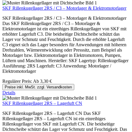
SKF Rillenkugellager 2RS / C3 – Motorlager & Elektromotorlager
SKF Rillenkugellager 2RS / C3 – Motorlager & Elektromotorlager
Das SKF Rillenkugellager 2RS / C3 – Motorlager &
Elektromotorlager ist ein einreihiges Rillenkugellager von SKF mit
erhöhter Lagerluft C3. Die beidseitige Dichtscheibe schützt das
Lager vor Schmutz und Feuchtigkeit. Durch die erhöhte Lagerluft
C3 eignet sich das Lager besonders für Anwendungen mit höheren
Drehzahlen, Wärmeentwicklung oder Presssitz, zum Beispiel als
Motorlager bzw. Elektromotorlager in Elektromotoren, Pumpen,
Lüftern und Maschinen. Hersteller: SKF Lagertyp: Rillenkugellager
Ausführung: 2RS Lagerluft: C3 Anwendung: Motorlager /
Elektromotorlager
Regulärer Preis:
Ab
3,30 €
Preise inkl. MwSt. zzgl. Versandkosten
Details
SKF Rillenkugellager 2RS – Lagerluft CN
SKF Rillenkugellager 2RS – Lagerluft CN Das SKF
Rillenkugellager 2RS – Lagerluft CN ist ein einreihiges
Rillenkugellager von SKF mit Lagerluft CN. Die beidseitige
Dichtscheibe schützt das Lager vor Schmutz und Feuchtigkeit. Das