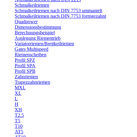
Schmalkeilriemen
Schmalkeilriemen nach DIN 7753 ummantelt
Schmalkeilriemen nach DIN 7753 formgezahnt
Quadpower
Dimensionsbestimmung
Berechnungsbeispiel
Auslegung Riementrieb
Variatorriemen/Breitkeilriemen
Gates Multispeed
Riemenscheiben
Profil SPZ
Profil SPA
Profil SPB
Zahnriemen
Trapezzahnriemen
MXL
XL
L
H
XH
T2.5
T5
T10
AT5