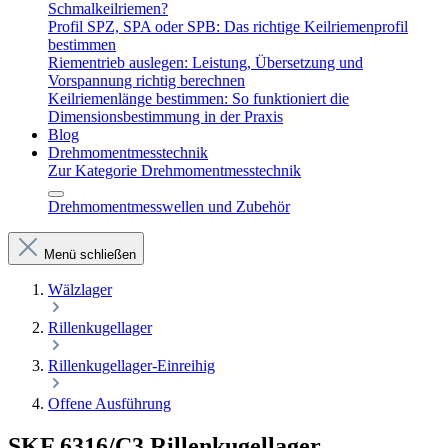
Schmalkeilriemen?
Profil SPZ, SPA oder SPB: Das richtige Keilriemenprofil
bestimmen
Riementrieb auslegen: Leistung, Übersetzung und
Vorspannung richtig berechnen
Keilriemenlänge bestimmen: So funktioniert die
Dimensionsbestimmung in der Praxis
Blog
Drehmomentmesstechnik
Zur Kategorie Drehmomentmesstechnik
Drehmomentmesswellen und Zubehör
Menü schließen
Wälzlager
Rillenkugellager
Rillenkugellager-Einreihig
Offene Ausführung
SKF 6316/C3 Rillenkugellager –