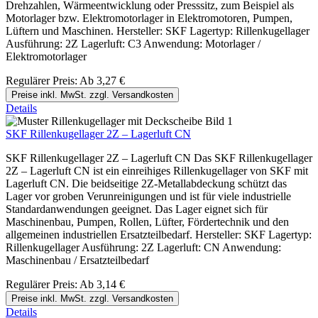
Drehzahlen, Wärmeentwicklung oder Presssitz, zum Beispiel als
Motorlager bzw. Elektromotorlager in Elektromotoren, Pumpen,
Lüftern und Maschinen. Hersteller: SKF Lagertyp: Rillenkugellager
Ausführung: 2Z Lagerluft: C3 Anwendung: Motorlager /
Elektromotorlager
Regulärer Preis:
Ab
3,27 €
Preise inkl. MwSt. zzgl. Versandkosten
Details
SKF Rillenkugellager 2Z – Lagerluft CN
SKF Rillenkugellager 2Z – Lagerluft CN Das SKF Rillenkugellager
2Z – Lagerluft CN ist ein einreihiges Rillenkugellager von SKF mit
Lagerluft CN. Die beidseitige 2Z-Metallabdeckung schützt das
Lager vor groben Verunreinigungen und ist für viele industrielle
Standardanwendungen geeignet. Das Lager eignet sich für
Maschinenbau, Pumpen, Rollen, Lüfter, Fördertechnik und den
allgemeinen industriellen Ersatzteilbedarf. Hersteller: SKF Lagertyp:
Rillenkugellager Ausführung: 2Z Lagerluft: CN Anwendung:
Maschinenbau / Ersatzteilbedarf
Regulärer Preis:
Ab
3,14 €
Preise inkl. MwSt. zzgl. Versandkosten
Details