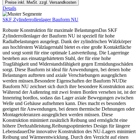
Preise inkl. MwSt. zzgl. Versandkosten
Details
SKF Zylinderrollenlager Bauform NU
Robuste Konstruktion für maximale BelastungenDas SKF
Zylinderrollenlager der Bauform NU ist speziell für hohe
Radialbelastungen ausgelegt. Dank der zylindrischen Wälzkörper
aus hochfestem Wälzlagerstahl bietet es eine große Kontaktfläche
und sorgt somit für eine optimale Lastverteilung. Die Lagerringe
bestehen aus einsatzgehärtetem Stahl, der für eine hohe
Tragfähigkeit und Widerstandsfähigkeit gegen Ermüdungsschäden
sorgt. Diese Bauform ist ideal für Anwendungen, bei denen hohe
Belastungen auftreten und axiale Verschiebungen ausgeglichen
werden müssen.Besondere Eigenschaften der Bauform NUDie
Bauform NU zeichnet sich durch ihre besondere Konstruktion aus:
Während der Außenring mit zwei festen Borden versehen ist, ist der
Innenring bordlos, sodass das Lager axiale Bewegungen zwischen
Welle und Gehäuse aufnehmen kann. Dies macht es besonders
geeignet für Anwendungen, bei denen thermische Dehnungen oder
Montagetoleranzen ausgeglichen werden müssen. Diese
Konstruktion minimiert zusätzlich Reibung und ermöglicht eine
höhere Drehzahlleistung.Reibungsoptimiertes Design für längere
LebensdauerDie innovative Konstruktion des NU-Lagers minimiert
Reibung und Wärmeentwicklung. Durch den Verzicht auf einen