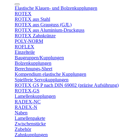
Elastische Klauen- und Bolzenkupplungen
ROTEX
ROTEX aus Stahl
ROTEX aus Grauguss (GJL)
ROTEX aus Aluminium-Druckguss
ROTEX Zahnkränze
POLY-NORM
ROFLEX
Einzelteile
Baugruppen/Kupplungen
Bolzenkupplungen
Berechnungs-Sheet
Kompendium elastische Kupplungen
Spielfreie Servokupplungen
ROTEX GS P nach DIN 69002 (präzise Aufsührung)
ROTEX-GS
Lamellenkupplungen
RADEX-NC
RADEX-N
Naben
Lamellenpakete
Zwischenstücke
Zubehör
Zahnkupplungen