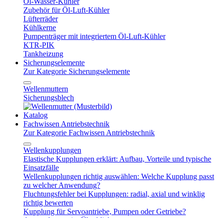
Öl-Wasser-Kühler
Zubehör für Öl-Luft-Kühler
Lüfterräder
Kühlkerne
Pumpenträger mit integriertem Öl-Luft-Kühler
KTR-PIK
Tankheizung
Sicherungselemente
Zur Kategorie Sicherungselemente
Wellenmuttern
Sicherungsblech
Katalog
Fachwissen Antriebstechnik
Zur Kategorie Fachwissen Antriebstechnik
Wellenkupplungen
Elastische Kupplungen erklärt: Aufbau, Vorteile und typische
Einsatzfälle
Wellenkupplungen richtig auswählen: Welche Kupplung passt
zu welcher Anwendung?
Fluchtungsfehler bei Kupplungen: radial, axial und winklig
richtig bewerten
Kupplung für Servoantriebe, Pumpen oder Getriebe?