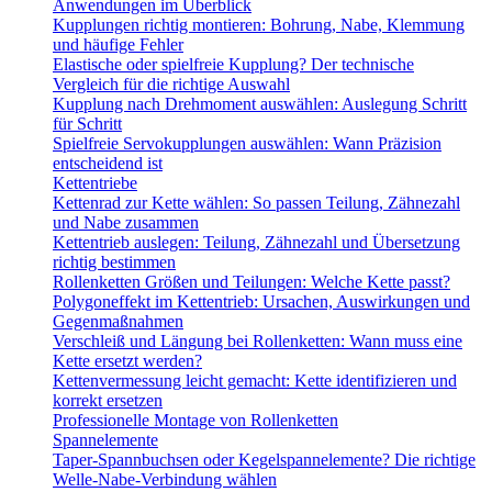
Anwendungen im Überblick
Kupplungen richtig montieren: Bohrung, Nabe, Klemmung
und häufige Fehler
Elastische oder spielfreie Kupplung? Der technische
Vergleich für die richtige Auswahl
Kupplung nach Drehmoment auswählen: Auslegung Schritt
für Schritt
Spielfreie Servokupplungen auswählen: Wann Präzision
entscheidend ist
Kettentriebe
Kettenrad zur Kette wählen: So passen Teilung, Zähnezahl
und Nabe zusammen
Kettentrieb auslegen: Teilung, Zähnezahl und Übersetzung
richtig bestimmen
Rollenketten Größen und Teilungen: Welche Kette passt?
Polygoneffekt im Kettentrieb: Ursachen, Auswirkungen und
Gegenmaßnahmen
Verschleiß und Längung bei Rollenketten: Wann muss eine
Kette ersetzt werden?
Kettenvermessung leicht gemacht: Kette identifizieren und
korrekt ersetzen
Professionelle Montage von Rollenketten
Spannelemente
Taper-Spannbuchsen oder Kegelspannelemente? Die richtige
Welle-Nabe-Verbindung wählen