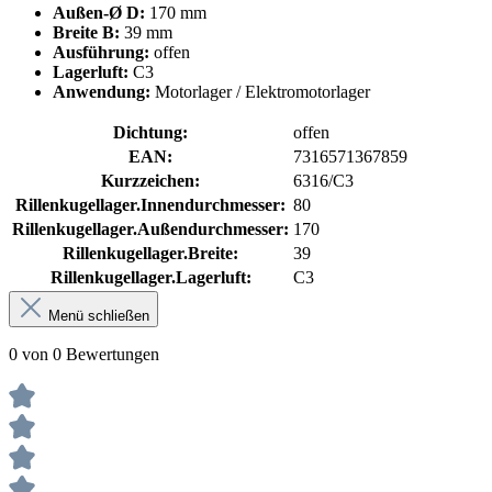
Außen-Ø D:
170 mm
Breite B:
39 mm
Ausführung:
offen
Lagerluft:
C3
Anwendung:
Motorlager / Elektromotorlager
Dichtung:
offen
EAN:
7316571367859
Kurzzeichen:
6316/C3
Rillenkugellager.Innendurchmesser:
80
Rillenkugellager.Außendurchmesser:
170
Rillenkugellager.Breite:
39
Rillenkugellager.Lagerluft:
C3
Menü schließen
0 von 0 Bewertungen