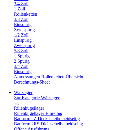
3/4 Zoll
1 Zoll
Rollenketten
3/8 Zoll
Einspurig
Zweispurig
1/2 Zoll
Einspurig
Zweispurig
5/8 Zoll
1 Spurig
2 Spurig
3/4 Zoll
Einspurig
Abmessungen Rollenketten Übersicht
Berechnungs-Sheet
Wälzlager
Zur Kategorie Wälzlager
Rillenkugellager
Rillenkugellager-Einreihig
Bauform 2Z Deckscheibe beidseitig
Bauform 2RS Dichtscheibe beidseitig
Offene Ausführung