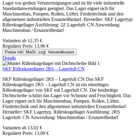
Lager vor groben Verunreinigungen und ist für viele industrielle
Standardanwendungen geeignet. Das Lager eignet sich für
Maschinenbau, Pumpen, Rollen, Lüfter, Fördertechnik und den
allgemeinen industriellen Ersatzteilbedarf. Hersteller: SKF Lagertyp:
Rillenkugellager Ausführung: 2Z Lagerluft: CN Anwendung:
Maschinenbau / Ersatzteilbedarf
Varianten ab
12,35 €
Regulärer Preis:
13,96 €
Preise inkl. MwSt. zzgl. Versandkosten
Details
SKF Rillenkugellager 2RS – Lagerluft CN
SKF Rillenkugellager 2RS – Lagerluft CN Das SKF
Rillenkugellager 2RS – Lagerluft CN ist ein einreihiges
Rillenkugellager von SKF mit Lagerluft CN. Die beidseitige
Dichtscheibe schützt das Lager vor Schmutz und Feuchtigkeit. Das
Lager eignet sich für Maschinenbau, Pumpen, Rollen, Lüfter,
Fördertechnik und den allgemeinen industriellen Ersatzteilbedarf.
Hersteller: SKF Lagertyp: Rillenkugellager Ausführung: 2RS
Lagerluft: CN Anwendung: Maschinenbau / Ersatzteilbedarf
Varianten ab
13,02 €
Regulärer Preis:
13,00 €