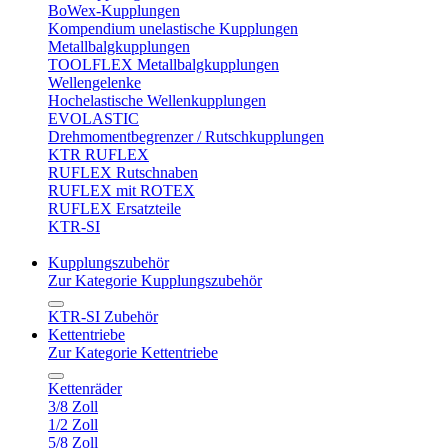
BoWex-Kupplungen
Kompendium unelastische Kupplungen
Metallbalgkupplungen
TOOLFLEX Metallbalgkupplungen
Wellengelenke
Hochelastische Wellenkupplungen
EVOLASTIC
Drehmomentbegrenzer / Rutschkupplungen
KTR RUFLEX
RUFLEX Rutschnaben
RUFLEX mit ROTEX
RUFLEX Ersatzteile
KTR-SI
Kupplungszubehör
Zur Kategorie Kupplungszubehör
KTR-SI Zubehör
Kettentriebe
Zur Kategorie Kettentriebe
Kettenräder
3/8 Zoll
1/2 Zoll
5/8 Zoll