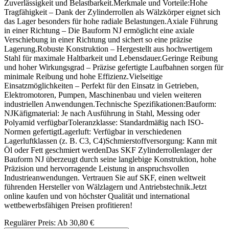
Zuverlässigkeit und Belastbarkeit.Merkmale und Vorteile:Hohe
Tragfähigkeit – Dank der Zylinderrollen als Wälzkörper eignet sich
das Lager besonders für hohe radiale Belastungen.Axiale Führung
in einer Richtung – Die Bauform NJ ermöglicht eine axiale
Verschiebung in einer Richtung und sichert so eine präzise
Lagerung.Robuste Konstruktion – Hergestellt aus hochwertigem
Stahl für maximale Haltbarkeit und Lebensdauer.Geringe Reibung
und hoher Wirkungsgrad – Präzise gefertigte Laufbahnen sorgen für
minimale Reibung und hohe Effizienz.Vielseitige
Einsatzmöglichkeiten – Perfekt für den Einsatz in Getrieben,
Elektromotoren, Pumpen, Maschinenbau und vielen weiteren
industriellen Anwendungen.Technische Spezifikationen:Bauform:
NJKäfigmaterial: Je nach Ausführung in Stahl, Messing oder
Polyamid verfügbarToleranzklasse: Standardmäßig nach ISO-
Normen gefertigtLagerluft: Verfügbar in verschiedenen
Lagerluftklassen (z. B. C3, C4)Schmierstoffversorgung: Kann mit
Öl oder Fett geschmiert werdenDas SKF Zylinderrollenlager der
Bauform NJ überzeugt durch seine langlebige Konstruktion, hohe
Präzision und hervorragende Leistung in anspruchsvollen
Industrieanwendungen. Vertrauen Sie auf SKF, einen weltweit
führenden Hersteller von Wälzlagern und Antriebstechnik.Jetzt
online kaufen und von höchster Qualität und international
wettbewerbsfähigen Preisen profitieren!
Regulärer Preis:
Ab
30,80 €