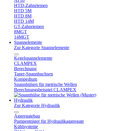
AT10
HTD-Zahnriemen
HTD 5M
HTD 8M
HTD 14M
GT-Zahnriemen
8MGT
14MGT
Spannelemente
Zur Kategorie Spannelemente
Kegelspannelemente
CLAMPEX
Berechnung
Taper-Spannbuchsen
Kompedium
Spannhülsen für metrische Wellen
Berechnungsbeispiel CLAMPEX
Hydraulik
Zur Kategorie Hydraulik
Aggregatebau
Pumpenträger für Hydraulikaggregate
Kühlsysteme