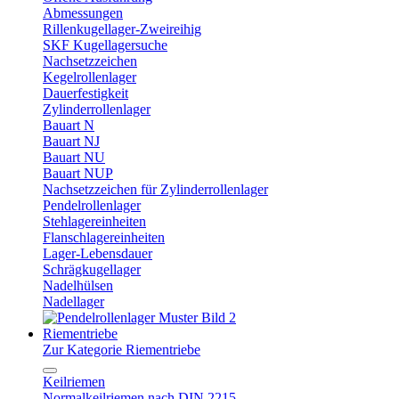
Abmessungen
Rillenkugellager-Zweireihig
SKF Kugellagersuche
Nachsetzzeichen
Kegelrollenlager
Dauerfestigkeit
Zylinderrollenlager
Bauart N
Bauart NJ
Bauart NU
Bauart NUP
Nachsetzzeichen für Zylinderrollenlager
Pendelrollenlager
Stehlagereinheiten
Flanschlagereinheiten
Lager-Lebensdauer
Schrägkugellager
Nadelhülsen
Nadellager
Riementriebe
Zur Kategorie Riementriebe
Keilriemen
Normalkeilriemen nach DIN 2215