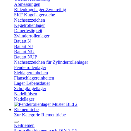
Abmessungen
Rillenkugellager-Zweireihig
SKF Kugellagersuche
Nachsetzzeichen
Kegelrollenlager
Dauerfestigkeit
Zylinderrollenlager
Bauart N
Bauart NJ
Bauart NU
Bauart NUP
Nachsetzzeichen für Zylinderrollenlager
Pendelrollenlager
Stehlagereinheiten
Flanschlagereinheiten
Lager-Lebensdauer
Schrägkugellager
Nadelhülsen
Nadellager
Riementriebe
Zur Kategorie Riementriebe
Keilriemen
Normalkeilriemen nach DIN 2215