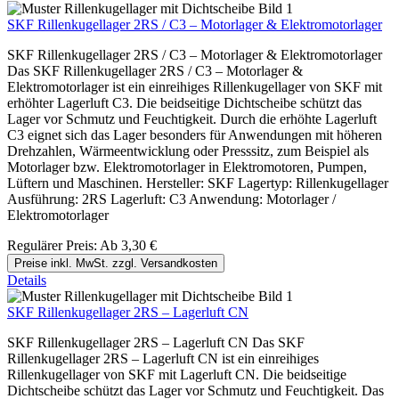
SKF Rillenkugellager 2RS / C3 – Motorlager & Elektromotorlager
SKF Rillenkugellager 2RS / C3 – Motorlager & Elektromotorlager
Das SKF Rillenkugellager 2RS / C3 – Motorlager &
Elektromotorlager ist ein einreihiges Rillenkugellager von SKF mit
erhöhter Lagerluft C3. Die beidseitige Dichtscheibe schützt das
Lager vor Schmutz und Feuchtigkeit. Durch die erhöhte Lagerluft
C3 eignet sich das Lager besonders für Anwendungen mit höheren
Drehzahlen, Wärmeentwicklung oder Presssitz, zum Beispiel als
Motorlager bzw. Elektromotorlager in Elektromotoren, Pumpen,
Lüftern und Maschinen. Hersteller: SKF Lagertyp: Rillenkugellager
Ausführung: 2RS Lagerluft: C3 Anwendung: Motorlager /
Elektromotorlager
Regulärer Preis:
Ab
3,30 €
Preise inkl. MwSt. zzgl. Versandkosten
Details
SKF Rillenkugellager 2RS – Lagerluft CN
SKF Rillenkugellager 2RS – Lagerluft CN Das SKF
Rillenkugellager 2RS – Lagerluft CN ist ein einreihiges
Rillenkugellager von SKF mit Lagerluft CN. Die beidseitige
Dichtscheibe schützt das Lager vor Schmutz und Feuchtigkeit. Das