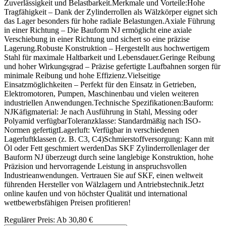
Zuverlässigkeit und Belastbarkeit.Merkmale und Vorteile:Hohe
Tragfähigkeit – Dank der Zylinderrollen als Wälzkörper eignet sich
das Lager besonders für hohe radiale Belastungen.Axiale Führung
in einer Richtung – Die Bauform NJ ermöglicht eine axiale
Verschiebung in einer Richtung und sichert so eine präzise
Lagerung.Robuste Konstruktion – Hergestellt aus hochwertigem
Stahl für maximale Haltbarkeit und Lebensdauer.Geringe Reibung
und hoher Wirkungsgrad – Präzise gefertigte Laufbahnen sorgen für
minimale Reibung und hohe Effizienz.Vielseitige
Einsatzmöglichkeiten – Perfekt für den Einsatz in Getrieben,
Elektromotoren, Pumpen, Maschinenbau und vielen weiteren
industriellen Anwendungen.Technische Spezifikationen:Bauform:
NJKäfigmaterial: Je nach Ausführung in Stahl, Messing oder
Polyamid verfügbarToleranzklasse: Standardmäßig nach ISO-
Normen gefertigtLagerluft: Verfügbar in verschiedenen
Lagerluftklassen (z. B. C3, C4)Schmierstoffversorgung: Kann mit
Öl oder Fett geschmiert werdenDas SKF Zylinderrollenlager der
Bauform NJ überzeugt durch seine langlebige Konstruktion, hohe
Präzision und hervorragende Leistung in anspruchsvollen
Industrieanwendungen. Vertrauen Sie auf SKF, einen weltweit
führenden Hersteller von Wälzlagern und Antriebstechnik.Jetzt
online kaufen und von höchster Qualität und international
wettbewerbsfähigen Preisen profitieren!
Regulärer Preis:
Ab
30,80 €