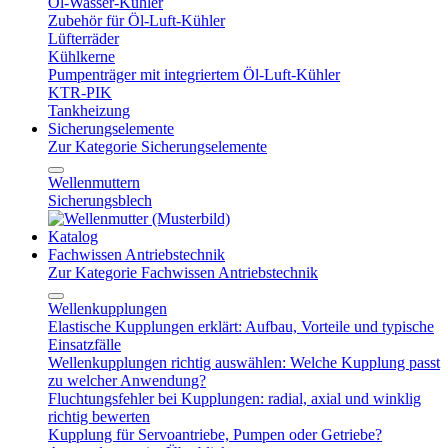
Öl-Wasser-Kühler
Zubehör für Öl-Luft-Kühler
Lüfterräder
Kühlkerne
Pumpenträger mit integriertem Öl-Luft-Kühler
KTR-PIK
Tankheizung
Sicherungselemente
Zur Kategorie Sicherungselemente
Wellenmuttern
Sicherungsblech
Katalog
Fachwissen Antriebstechnik
Zur Kategorie Fachwissen Antriebstechnik
Wellenkupplungen
Elastische Kupplungen erklärt: Aufbau, Vorteile und typische
Einsatzfälle
Wellenkupplungen richtig auswählen: Welche Kupplung passt
zu welcher Anwendung?
Fluchtungsfehler bei Kupplungen: radial, axial und winklig
richtig bewerten
Kupplung für Servoantriebe, Pumpen oder Getriebe?