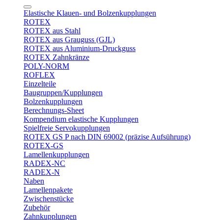
Elastische Klauen- und Bolzenkupplungen
ROTEX
ROTEX aus Stahl
ROTEX aus Grauguss (GJL)
ROTEX aus Aluminium-Druckguss
ROTEX Zahnkränze
POLY-NORM
ROFLEX
Einzelteile
Baugruppen/Kupplungen
Bolzenkupplungen
Berechnungs-Sheet
Kompendium elastische Kupplungen
Spielfreie Servokupplungen
ROTEX GS P nach DIN 69002 (präzise Aufsührung)
ROTEX-GS
Lamellenkupplungen
RADEX-NC
RADEX-N
Naben
Lamellenpakete
Zwischenstücke
Zubehör
Zahnkupplungen