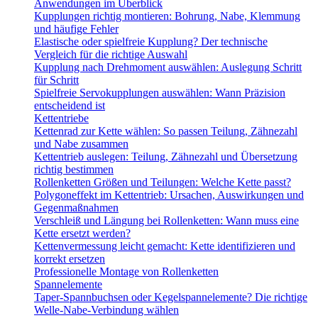
Anwendungen im Überblick
Kupplungen richtig montieren: Bohrung, Nabe, Klemmung
und häufige Fehler
Elastische oder spielfreie Kupplung? Der technische
Vergleich für die richtige Auswahl
Kupplung nach Drehmoment auswählen: Auslegung Schritt
für Schritt
Spielfreie Servokupplungen auswählen: Wann Präzision
entscheidend ist
Kettentriebe
Kettenrad zur Kette wählen: So passen Teilung, Zähnezahl
und Nabe zusammen
Kettentrieb auslegen: Teilung, Zähnezahl und Übersetzung
richtig bestimmen
Rollenketten Größen und Teilungen: Welche Kette passt?
Polygoneffekt im Kettentrieb: Ursachen, Auswirkungen und
Gegenmaßnahmen
Verschleiß und Längung bei Rollenketten: Wann muss eine
Kette ersetzt werden?
Kettenvermessung leicht gemacht: Kette identifizieren und
korrekt ersetzen
Professionelle Montage von Rollenketten
Spannelemente
Taper-Spannbuchsen oder Kegelspannelemente? Die richtige
Welle-Nabe-Verbindung wählen