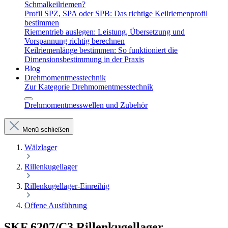
Schmalkeilriemen?
Profil SPZ, SPA oder SPB: Das richtige Keilriemenprofil
bestimmen
Riementrieb auslegen: Leistung, Übersetzung und
Vorspannung richtig berechnen
Keilriemenlänge bestimmen: So funktioniert die
Dimensionsbestimmung in der Praxis
Blog
Drehmomentmesstechnik
Zur Kategorie Drehmomentmesstechnik
Drehmomentmesswellen und Zubehör
Menü schließen
Wälzlager
Rillenkugellager
Rillenkugellager-Einreihig
Offene Ausführung
SKF 6207/C3 Rillenkugellager –