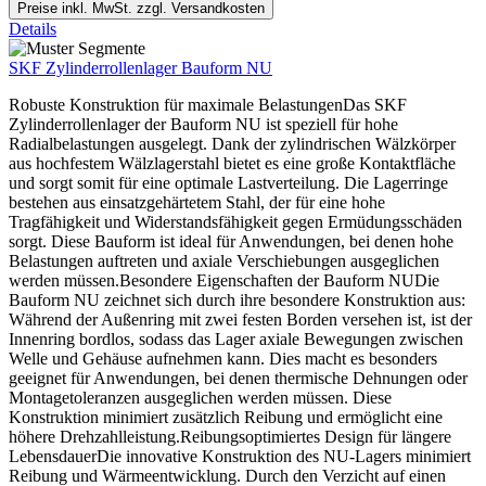
Preise inkl. MwSt. zzgl. Versandkosten
Details
SKF Zylinderrollenlager Bauform NU
Robuste Konstruktion für maximale BelastungenDas SKF
Zylinderrollenlager der Bauform NU ist speziell für hohe
Radialbelastungen ausgelegt. Dank der zylindrischen Wälzkörper
aus hochfestem Wälzlagerstahl bietet es eine große Kontaktfläche
und sorgt somit für eine optimale Lastverteilung. Die Lagerringe
bestehen aus einsatzgehärtetem Stahl, der für eine hohe
Tragfähigkeit und Widerstandsfähigkeit gegen Ermüdungsschäden
sorgt. Diese Bauform ist ideal für Anwendungen, bei denen hohe
Belastungen auftreten und axiale Verschiebungen ausgeglichen
werden müssen.Besondere Eigenschaften der Bauform NUDie
Bauform NU zeichnet sich durch ihre besondere Konstruktion aus:
Während der Außenring mit zwei festen Borden versehen ist, ist der
Innenring bordlos, sodass das Lager axiale Bewegungen zwischen
Welle und Gehäuse aufnehmen kann. Dies macht es besonders
geeignet für Anwendungen, bei denen thermische Dehnungen oder
Montagetoleranzen ausgeglichen werden müssen. Diese
Konstruktion minimiert zusätzlich Reibung und ermöglicht eine
höhere Drehzahlleistung.Reibungsoptimiertes Design für längere
LebensdauerDie innovative Konstruktion des NU-Lagers minimiert
Reibung und Wärmeentwicklung. Durch den Verzicht auf einen