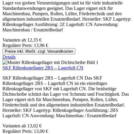
Lager vor groben Verunreinigungen und ist für viele industrielle
Standardanwendungen geeignet. Das Lager eignet sich für
Maschinenbau, Pumpen, Rollen, Lüfter, Fördertechnik und den
allgemeinen industriellen Ersatzteilbedarf. Hersteller: SKF Lagertyp:
Rillenkugellager Ausführung: 2Z Lagerluft: CN Anwendung:
Maschinenbau / Ersatzteilbedarf
Varianten ab
12,35 €
Regulärer Preis:
13,96 €
Preise inkl. MwSt. zzgl. Versandkosten
Details
SKF Rillenkugellager 2RS – Lagerluft CN
SKF Rillenkugellager 2RS – Lagerluft CN Das SKF
Rillenkugellager 2RS – Lagerluft CN ist ein einreihiges
Rillenkugellager von SKF mit Lagerluft CN. Die beidseitige
Dichtscheibe schützt das Lager vor Schmutz und Feuchtigkeit. Das
Lager eignet sich für Maschinenbau, Pumpen, Rollen, Lüfter,
Fördertechnik und den allgemeinen industriellen Ersatzteilbedarf.
Hersteller: SKF Lagertyp: Rillenkugellager Ausführung: 2RS
Lagerluft: CN Anwendung: Maschinenbau / Ersatzteilbedarf
Varianten ab
13,02 €
Regulärer Preis:
13,00 €