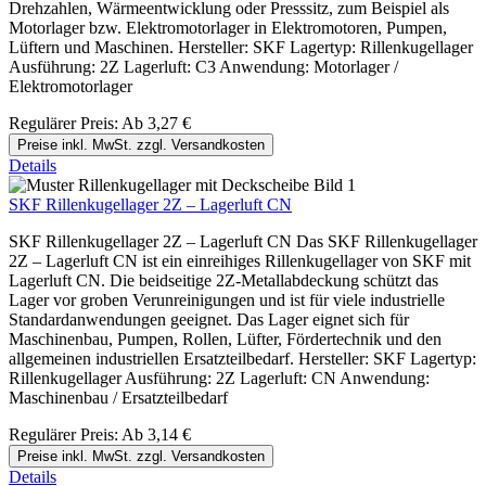
Drehzahlen, Wärmeentwicklung oder Presssitz, zum Beispiel als
Motorlager bzw. Elektromotorlager in Elektromotoren, Pumpen,
Lüftern und Maschinen. Hersteller: SKF Lagertyp: Rillenkugellager
Ausführung: 2Z Lagerluft: C3 Anwendung: Motorlager /
Elektromotorlager
Regulärer Preis:
Ab
3,27 €
Preise inkl. MwSt. zzgl. Versandkosten
Details
SKF Rillenkugellager 2Z – Lagerluft CN
SKF Rillenkugellager 2Z – Lagerluft CN Das SKF Rillenkugellager
2Z – Lagerluft CN ist ein einreihiges Rillenkugellager von SKF mit
Lagerluft CN. Die beidseitige 2Z-Metallabdeckung schützt das
Lager vor groben Verunreinigungen und ist für viele industrielle
Standardanwendungen geeignet. Das Lager eignet sich für
Maschinenbau, Pumpen, Rollen, Lüfter, Fördertechnik und den
allgemeinen industriellen Ersatzteilbedarf. Hersteller: SKF Lagertyp:
Rillenkugellager Ausführung: 2Z Lagerluft: CN Anwendung:
Maschinenbau / Ersatzteilbedarf
Regulärer Preis:
Ab
3,14 €
Preise inkl. MwSt. zzgl. Versandkosten
Details