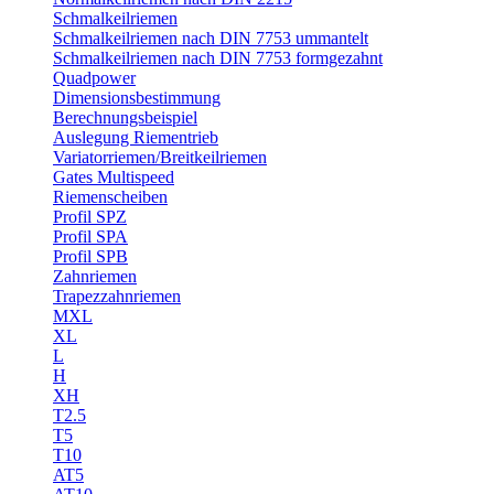
Schmalkeilriemen
Schmalkeilriemen nach DIN 7753 ummantelt
Schmalkeilriemen nach DIN 7753 formgezahnt
Quadpower
Dimensionsbestimmung
Berechnungsbeispiel
Auslegung Riementrieb
Variatorriemen/Breitkeilriemen
Gates Multispeed
Riemenscheiben
Profil SPZ
Profil SPA
Profil SPB
Zahnriemen
Trapezzahnriemen
MXL
XL
L
H
XH
T2.5
T5
T10
AT5