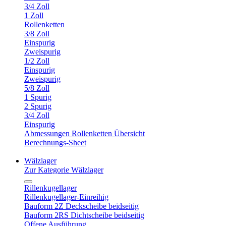
3/4 Zoll
1 Zoll
Rollenketten
3/8 Zoll
Einspurig
Zweispurig
1/2 Zoll
Einspurig
Zweispurig
5/8 Zoll
1 Spurig
2 Spurig
3/4 Zoll
Einspurig
Abmessungen Rollenketten Übersicht
Berechnungs-Sheet
Wälzlager
Zur Kategorie Wälzlager
Rillenkugellager
Rillenkugellager-Einreihig
Bauform 2Z Deckscheibe beidseitig
Bauform 2RS Dichtscheibe beidseitig
Offene Ausführung