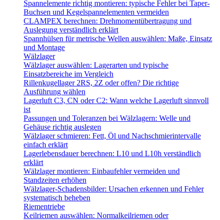
Spannelemente richtig montieren: typische Fehler bei Taper-
Buchsen und Kegelspannelementen vermeiden
CLAMPEX berechnen: Drehmomentübertragung und
Auslegung verständlich erklärt
Spannhülsen für metrische Wellen auswählen: Maße, Einsatz
und Montage
Wälzlager
Wälzlager auswählen: Lagerarten und typische
Einsatzbereiche im Vergleich
Rillenkugellager 2RS, 2Z oder offen? Die richtige
Ausführung wählen
Lagerluft C3, CN oder C2: Wann welche Lagerluft sinnvoll
ist
Passungen und Toleranzen bei Wälzlagern: Welle und
Gehäuse richtig auslegen
Wälzlager schmieren: Fett, Öl und Nachschmierintervalle
einfach erklärt
Lagerlebensdauer berechnen: L10 und L10h verständlich
erklärt
Wälzlager montieren: Einbaufehler vermeiden und
Standzeiten erhöhen
Wälzlager-Schadensbilder: Ursachen erkennen und Fehler
systematisch beheben
Riementriebe
Keilriemen auswählen: Normalkeilriemen oder