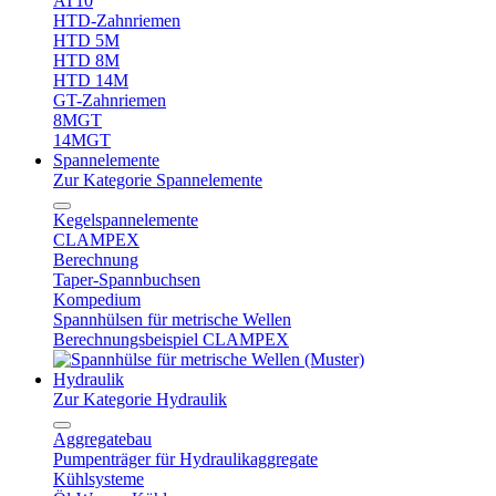
AT10
HTD-Zahnriemen
HTD 5M
HTD 8M
HTD 14M
GT-Zahnriemen
8MGT
14MGT
Spannelemente
Zur Kategorie Spannelemente
Kegelspannelemente
CLAMPEX
Berechnung
Taper-Spannbuchsen
Kompedium
Spannhülsen für metrische Wellen
Berechnungsbeispiel CLAMPEX
Hydraulik
Zur Kategorie Hydraulik
Aggregatebau
Pumpenträger für Hydraulikaggregate
Kühlsysteme