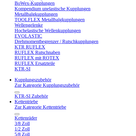
BoWex-Kupplungen
Kompendium unelastische Kupplungen
Metallbalgkupplungen
TOOLFLEX Metallbalgkupplungen
Wellengelenke
Hochelastische Wellenkupplungen
EVOLASTIC
Drehmomentbegrenzer / Rutschkupplungen
KTR RUFLEX
RUFLEX Rutschnaben
RUFLEX mit ROTEX
RUFLEX Ersatzteile
KTR-SI
Kupplungszubehör
Zur Kategorie Kupplungszubehör
KTR-SI Zubehör
Kettentriebe
Zur Kategorie Kettentriebe
Kettenräder
3/8 Zoll
1/2 Zoll
5/8 Zoll