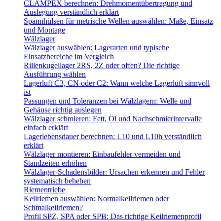
CLAMPEX berechnen: Drehmomentübertragung und
Auslegung verständlich erklärt
Spannhülsen für metrische Wellen auswählen: Maße, Einsatz
und Montage
Wälzlager
Wälzlager auswählen: Lagerarten und typische
Einsatzbereiche im Vergleich
Rillenkugellager 2RS, 2Z oder offen? Die richtige
Ausführung wählen
Lagerluft C3, CN oder C2: Wann welche Lagerluft sinnvoll
ist
Passungen und Toleranzen bei Wälzlagern: Welle und
Gehäuse richtig auslegen
Wälzlager schmieren: Fett, Öl und Nachschmierintervalle
einfach erklärt
Lagerlebensdauer berechnen: L10 und L10h verständlich
erklärt
Wälzlager montieren: Einbaufehler vermeiden und
Standzeiten erhöhen
Wälzlager-Schadensbilder: Ursachen erkennen und Fehler
systematisch beheben
Riementriebe
Keilriemen auswählen: Normalkeilriemen oder
Schmalkeilriemen?
Profil SPZ, SPA oder SPB: Das richtige Keilriemenprofil