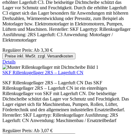
erhöhter Lagerluft C3. Die beidseitige Dichtscheibe schützt das
Lager vor Schmutz und Feuchtigkeit. Durch die erhöhte Lagerluft
C3 eignet sich das Lager besonders für Anwendungen mit höheren
Drehzahlen, Wärmeentwicklung oder Presssitz, zum Beispiel als
Motorlager bzw. Elektromotorlager in Elektromotoren, Pumpen,
Lüftern und Maschinen. Hersteller: SKF Lagertyp: Rillenkugellager
Ausführung: 2RS Lagerluft: C3 Anwendung: Motorlager /
Elektromotorlager
Regulärer Preis:
Ab
3,30 €
Preise inkl. MwSt. zzgl. Versandkosten
Details
SKF Rillenkugellager 2RS – Lagerluft CN
SKF Rillenkugellager 2RS – Lagerluft CN Das SKF
Rillenkugellager 2RS – Lagerluft CN ist ein einreihiges
Rillenkugellager von SKF mit Lagerluft CN. Die beidseitige
Dichtscheibe schützt das Lager vor Schmutz und Feuchtigkeit. Das
Lager eignet sich für Maschinenbau, Pumpen, Rollen, Lüfter,
Fördertechnik und den allgemeinen industriellen Ersatzteilbedarf.
Hersteller: SKF Lagertyp: Rillenkugellager Ausführung: 2RS
Lagerluft: CN Anwendung: Maschinenbau / Ersatzteilbedarf
Regulärer Preis:
Ab
3,07 €