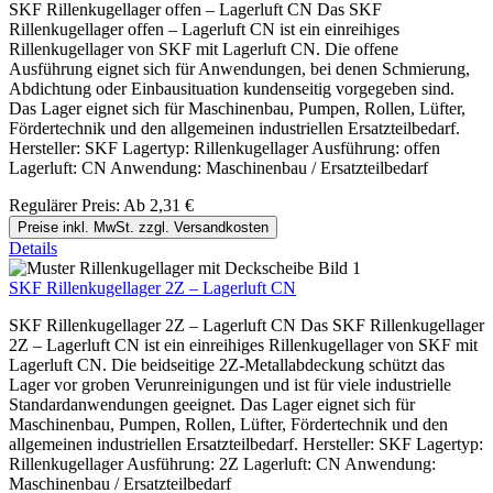
SKF Rillenkugellager offen – Lagerluft CN Das SKF
Rillenkugellager offen – Lagerluft CN ist ein einreihiges
Rillenkugellager von SKF mit Lagerluft CN. Die offene
Ausführung eignet sich für Anwendungen, bei denen Schmierung,
Abdichtung oder Einbausituation kundenseitig vorgegeben sind.
Das Lager eignet sich für Maschinenbau, Pumpen, Rollen, Lüfter,
Fördertechnik und den allgemeinen industriellen Ersatzteilbedarf.
Hersteller: SKF Lagertyp: Rillenkugellager Ausführung: offen
Lagerluft: CN Anwendung: Maschinenbau / Ersatzteilbedarf
Regulärer Preis:
Ab
2,31 €
Preise inkl. MwSt. zzgl. Versandkosten
Details
SKF Rillenkugellager 2Z – Lagerluft CN
SKF Rillenkugellager 2Z – Lagerluft CN Das SKF Rillenkugellager
2Z – Lagerluft CN ist ein einreihiges Rillenkugellager von SKF mit
Lagerluft CN. Die beidseitige 2Z-Metallabdeckung schützt das
Lager vor groben Verunreinigungen und ist für viele industrielle
Standardanwendungen geeignet. Das Lager eignet sich für
Maschinenbau, Pumpen, Rollen, Lüfter, Fördertechnik und den
allgemeinen industriellen Ersatzteilbedarf. Hersteller: SKF Lagertyp:
Rillenkugellager Ausführung: 2Z Lagerluft: CN Anwendung:
Maschinenbau / Ersatzteilbedarf