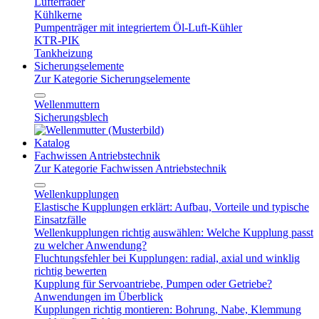
Lüfterräder
Kühlkerne
Pumpenträger mit integriertem Öl-Luft-Kühler
KTR-PIK
Tankheizung
Sicherungselemente
Zur Kategorie Sicherungselemente
Wellenmuttern
Sicherungsblech
Katalog
Fachwissen Antriebstechnik
Zur Kategorie Fachwissen Antriebstechnik
Wellenkupplungen
Elastische Kupplungen erklärt: Aufbau, Vorteile und typische
Einsatzfälle
Wellenkupplungen richtig auswählen: Welche Kupplung passt
zu welcher Anwendung?
Fluchtungsfehler bei Kupplungen: radial, axial und winklig
richtig bewerten
Kupplung für Servoantriebe, Pumpen oder Getriebe?
Anwendungen im Überblick
Kupplungen richtig montieren: Bohrung, Nabe, Klemmung