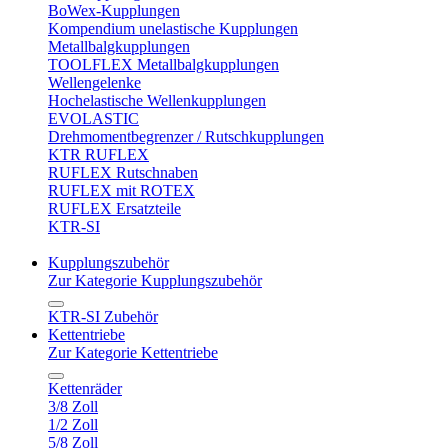
BoWex-Kupplungen
Kompendium unelastische Kupplungen
Metallbalgkupplungen
TOOLFLEX Metallbalgkupplungen
Wellengelenke
Hochelastische Wellenkupplungen
EVOLASTIC
Drehmomentbegrenzer / Rutschkupplungen
KTR RUFLEX
RUFLEX Rutschnaben
RUFLEX mit ROTEX
RUFLEX Ersatzteile
KTR-SI
Kupplungszubehör
Zur Kategorie Kupplungszubehör
KTR-SI Zubehör
Kettentriebe
Zur Kategorie Kettentriebe
Kettenräder
3/8 Zoll
1/2 Zoll
5/8 Zoll