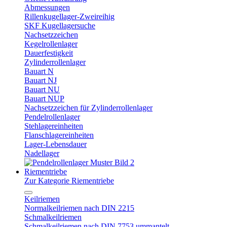
Abmessungen
Rillenkugellager-Zweireihig
SKF Kugellagersuche
Nachsetzzeichen
Kegelrollenlager
Dauerfestigkeit
Zylinderrollenlager
Bauart N
Bauart NJ
Bauart NU
Bauart NUP
Nachsetzzeichen für Zylinderrollenlager
Pendelrollenlager
Stehlagereinheiten
Flanschlagereinheiten
Lager-Lebensdauer
Nadellager
Riementriebe
Zur Kategorie Riementriebe
Keilriemen
Normalkeilriemen nach DIN 2215
Schmalkeilriemen
Schmalkeilriemen nach DIN 7753 ummantelt