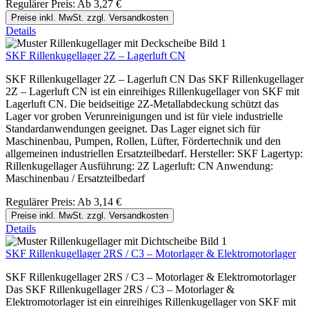
Regulärer Preis:
Ab
3,27 €
Preise inkl. MwSt. zzgl. Versandkosten
Details
SKF Rillenkugellager 2Z – Lagerluft CN
SKF Rillenkugellager 2Z – Lagerluft CN Das SKF Rillenkugellager
2Z – Lagerluft CN ist ein einreihiges Rillenkugellager von SKF mit
Lagerluft CN. Die beidseitige 2Z-Metallabdeckung schützt das
Lager vor groben Verunreinigungen und ist für viele industrielle
Standardanwendungen geeignet. Das Lager eignet sich für
Maschinenbau, Pumpen, Rollen, Lüfter, Fördertechnik und den
allgemeinen industriellen Ersatzteilbedarf. Hersteller: SKF Lagertyp:
Rillenkugellager Ausführung: 2Z Lagerluft: CN Anwendung:
Maschinenbau / Ersatzteilbedarf
Regulärer Preis:
Ab
3,14 €
Preise inkl. MwSt. zzgl. Versandkosten
Details
SKF Rillenkugellager 2RS / C3 – Motorlager & Elektromotorlager
SKF Rillenkugellager 2RS / C3 – Motorlager & Elektromotorlager
Das SKF Rillenkugellager 2RS / C3 – Motorlager &
Elektromotorlager ist ein einreihiges Rillenkugellager von SKF mit