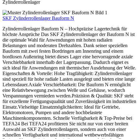
Zylinderrollenlager
SKF Zylinderrollenlager Bauform N
Zylinderrollenlager Bauform N – Hochpräzise Lagertechnik für
höchste Ansprüche Das SKF Zylinderrollenlager der Bauform N ist
die optimale Wahl für Anwendungen mit hohen radialen
Belastungen und moderaten Drehzahlen. Dank seiner speziellen
Bauform mit zwei festen Bordringen am Innenring und einem
bordlosen Außenring bietet dieses Lager eine hervorragende axiale
Verschiebbarkeit innerhalb der Lagerpassung. Dadurch eignet es
sich ideal für Anwendungen mit thermischer Ausdehnung der Welle.
Eigenschaften & Vorteile: Hohe Tragfähigkeit: Zylinderrollenlager
sind speziell für hohe radiale Lasten ausgelegt und bieten eine lange
Lebensdauer.Axiale Verschiebbarkeit: Die Bauform N ermöglicht
eine Relativbewegung zwischen Welle und Gehäuse, wodurch
Verspannungen vermieden werden.Präzision & Qualität: SKF steht
für exzellente Fertigungsqualität und Zuverlässigkeit im industriellen
Einsatz.Vielseitige Einsatzmöglichkeiten: Ideal für Getriebe,
Elektromotoren, Pumpen und andere hochbelastete
Maschinenkomponenten. Schnelle Verfügbarkeit & Top-Preise bei
TEFA24 Bei TEFA24 profitieren Sie nicht nur von einer breiten
Auswahl an SKF Zylinderrollenlagern, sondern auch von einer
schnellen Verfügbarkeit und international wettbewerbsfähigen