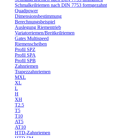
Schmalkeilriemen nach DIN 7753 formgezahnt
Quadpower
Dimensionsbestimmung
Berechnungsbeispiel
Auslegung Riementrieb
Variatorriemen/Breitkeilriemen
Gates Multispeed
Riemenscheiben
Profil SPZ
Profil SPA
Profil SPB
Zahnriemen
Trapezzahnriemen
MXL
XL
L
H
XH
T2.5
T5
T10
AT5
AT10
HTD-Zahnriemen