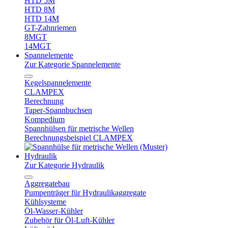
HTD 5M
HTD 8M
HTD 14M
GT-Zahnriemen
8MGT
14MGT
Spannelemente
Zur Kategorie Spannelemente
Kegelspannelemente
CLAMPEX
Berechnung
Taper-Spannbuchsen
Kompedium
Spannhülsen für metrische Wellen
Berechnungsbeispiel CLAMPEX
Hydraulik
Zur Kategorie Hydraulik
Aggregatebau
Pumpenträger für Hydraulikaggregate
Kühlsysteme
Öl-Wasser-Kühler
Zubehör für Öl-Luft-Kühler