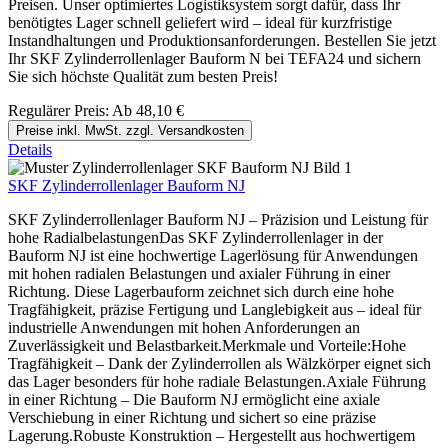
Preisen. Unser optimiertes Logistiksystem sorgt dafür, dass Ihr
benötigtes Lager schnell geliefert wird – ideal für kurzfristige
Instandhaltungen und Produktionsanforderungen. Bestellen Sie jetzt
Ihr SKF Zylinderrollenlager Bauform N bei TEFA24 und sichern
Sie sich höchste Qualität zum besten Preis!
Regulärer Preis:
Ab
48,10 €
Preise inkl. MwSt. zzgl. Versandkosten
Details
SKF Zylinderrollenlager Bauform NJ
SKF Zylinderrollenlager Bauform NJ – Präzision und Leistung für
hohe RadialbelastungenDas SKF Zylinderrollenlager in der
Bauform NJ ist eine hochwertige Lagerlösung für Anwendungen
mit hohen radialen Belastungen und axialer Führung in einer
Richtung. Diese Lagerbauform zeichnet sich durch eine hohe
Tragfähigkeit, präzise Fertigung und Langlebigkeit aus – ideal für
industrielle Anwendungen mit hohen Anforderungen an
Zuverlässigkeit und Belastbarkeit.Merkmale und Vorteile:Hohe
Tragfähigkeit – Dank der Zylinderrollen als Wälzkörper eignet sich
das Lager besonders für hohe radiale Belastungen.Axiale Führung
in einer Richtung – Die Bauform NJ ermöglicht eine axiale
Verschiebung in einer Richtung und sichert so eine präzise
Lagerung.Robuste Konstruktion – Hergestellt aus hochwertigem