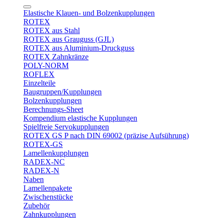
Elastische Klauen- und Bolzenkupplungen
ROTEX
ROTEX aus Stahl
ROTEX aus Grauguss (GJL)
ROTEX aus Aluminium-Druckguss
ROTEX Zahnkränze
POLY-NORM
ROFLEX
Einzelteile
Baugruppen/Kupplungen
Bolzenkupplungen
Berechnungs-Sheet
Kompendium elastische Kupplungen
Spielfreie Servokupplungen
ROTEX GS P nach DIN 69002 (präzise Aufsührung)
ROTEX-GS
Lamellenkupplungen
RADEX-NC
RADEX-N
Naben
Lamellenpakete
Zwischenstücke
Zubehör
Zahnkupplungen