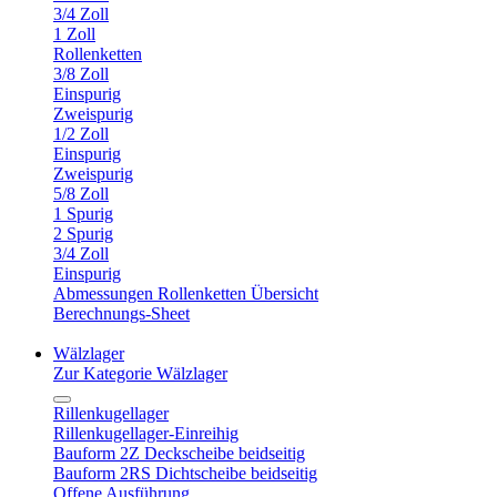
3/4 Zoll
1 Zoll
Rollenketten
3/8 Zoll
Einspurig
Zweispurig
1/2 Zoll
Einspurig
Zweispurig
5/8 Zoll
1 Spurig
2 Spurig
3/4 Zoll
Einspurig
Abmessungen Rollenketten Übersicht
Berechnungs-Sheet
Wälzlager
Zur Kategorie Wälzlager
Rillenkugellager
Rillenkugellager-Einreihig
Bauform 2Z Deckscheibe beidseitig
Bauform 2RS Dichtscheibe beidseitig
Offene Ausführung