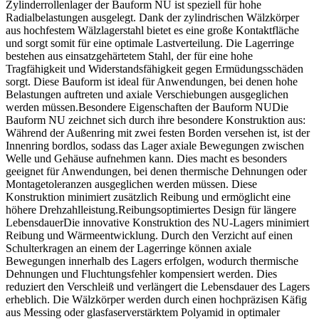
Zylinderrollenlager der Bauform NU ist speziell für hohe
Radialbelastungen ausgelegt. Dank der zylindrischen Wälzkörper
aus hochfestem Wälzlagerstahl bietet es eine große Kontaktfläche
und sorgt somit für eine optimale Lastverteilung. Die Lagerringe
bestehen aus einsatzgehärtetem Stahl, der für eine hohe
Tragfähigkeit und Widerstandsfähigkeit gegen Ermüdungsschäden
sorgt. Diese Bauform ist ideal für Anwendungen, bei denen hohe
Belastungen auftreten und axiale Verschiebungen ausgeglichen
werden müssen.Besondere Eigenschaften der Bauform NUDie
Bauform NU zeichnet sich durch ihre besondere Konstruktion aus:
Während der Außenring mit zwei festen Borden versehen ist, ist der
Innenring bordlos, sodass das Lager axiale Bewegungen zwischen
Welle und Gehäuse aufnehmen kann. Dies macht es besonders
geeignet für Anwendungen, bei denen thermische Dehnungen oder
Montagetoleranzen ausgeglichen werden müssen. Diese
Konstruktion minimiert zusätzlich Reibung und ermöglicht eine
höhere Drehzahlleistung.Reibungsoptimiertes Design für längere
LebensdauerDie innovative Konstruktion des NU-Lagers minimiert
Reibung und Wärmeentwicklung. Durch den Verzicht auf einen
Schulterkragen an einem der Lagerringe können axiale
Bewegungen innerhalb des Lagers erfolgen, wodurch thermische
Dehnungen und Fluchtungsfehler kompensiert werden. Dies
reduziert den Verschleiß und verlängert die Lebensdauer des Lagers
erheblich. Die Wälzkörper werden durch einen hochpräzisen Käfig
aus Messing oder glasfaserverstärktem Polyamid in optimaler