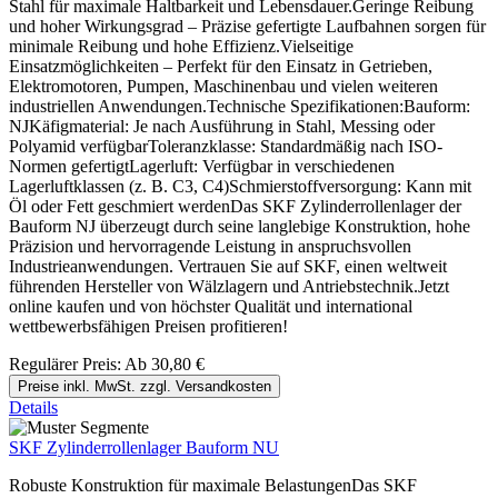
Stahl für maximale Haltbarkeit und Lebensdauer.Geringe Reibung
und hoher Wirkungsgrad – Präzise gefertigte Laufbahnen sorgen für
minimale Reibung und hohe Effizienz.Vielseitige
Einsatzmöglichkeiten – Perfekt für den Einsatz in Getrieben,
Elektromotoren, Pumpen, Maschinenbau und vielen weiteren
industriellen Anwendungen.Technische Spezifikationen:Bauform:
NJKäfigmaterial: Je nach Ausführung in Stahl, Messing oder
Polyamid verfügbarToleranzklasse: Standardmäßig nach ISO-
Normen gefertigtLagerluft: Verfügbar in verschiedenen
Lagerluftklassen (z. B. C3, C4)Schmierstoffversorgung: Kann mit
Öl oder Fett geschmiert werdenDas SKF Zylinderrollenlager der
Bauform NJ überzeugt durch seine langlebige Konstruktion, hohe
Präzision und hervorragende Leistung in anspruchsvollen
Industrieanwendungen. Vertrauen Sie auf SKF, einen weltweit
führenden Hersteller von Wälzlagern und Antriebstechnik.Jetzt
online kaufen und von höchster Qualität und international
wettbewerbsfähigen Preisen profitieren!
Regulärer Preis:
Ab
30,80 €
Preise inkl. MwSt. zzgl. Versandkosten
Details
SKF Zylinderrollenlager Bauform NU
Robuste Konstruktion für maximale BelastungenDas SKF