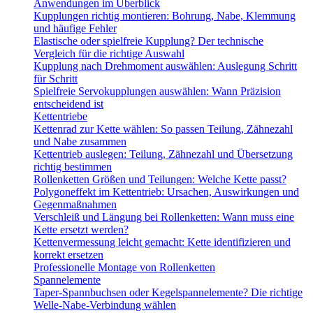
Anwendungen im Überblick
Kupplungen richtig montieren: Bohrung, Nabe, Klemmung
und häufige Fehler
Elastische oder spielfreie Kupplung? Der technische
Vergleich für die richtige Auswahl
Kupplung nach Drehmoment auswählen: Auslegung Schritt
für Schritt
Spielfreie Servokupplungen auswählen: Wann Präzision
entscheidend ist
Kettentriebe
Kettenrad zur Kette wählen: So passen Teilung, Zähnezahl
und Nabe zusammen
Kettentrieb auslegen: Teilung, Zähnezahl und Übersetzung
richtig bestimmen
Rollenketten Größen und Teilungen: Welche Kette passt?
Polygoneffekt im Kettentrieb: Ursachen, Auswirkungen und
Gegenmaßnahmen
Verschleiß und Längung bei Rollenketten: Wann muss eine
Kette ersetzt werden?
Kettenvermessung leicht gemacht: Kette identifizieren und
korrekt ersetzen
Professionelle Montage von Rollenketten
Spannelemente
Taper-Spannbuchsen oder Kegelspannelemente? Die richtige
Welle-Nabe-Verbindung wählen