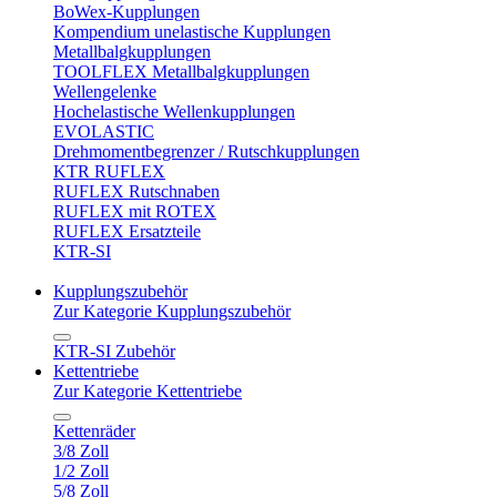
BoWex-Kupplungen
Kompendium unelastische Kupplungen
Metallbalgkupplungen
TOOLFLEX Metallbalgkupplungen
Wellengelenke
Hochelastische Wellenkupplungen
EVOLASTIC
Drehmomentbegrenzer / Rutschkupplungen
KTR RUFLEX
RUFLEX Rutschnaben
RUFLEX mit ROTEX
RUFLEX Ersatzteile
KTR-SI
Kupplungszubehör
Zur Kategorie Kupplungszubehör
KTR-SI Zubehör
Kettentriebe
Zur Kategorie Kettentriebe
Kettenräder
3/8 Zoll
1/2 Zoll
5/8 Zoll