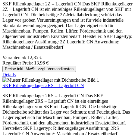
SKF Rillenkugellager 2Z – Lagerluft CN Das SKF Rillenkugellager
2Z – Lagerluft CN ist ein einreihiges Rillenkugellager von SKF mit
Lagerluft CN. Die beidseitige 2Z-Metallabdeckung schützt das
Lager vor groben Verunreinigungen und ist für viele industrielle
Standardanwendungen geeignet. Das Lager eignet sich für
Maschinenbau, Pumpen, Rollen, Lüfter, Fördertechnik und den
allgemeinen industriellen Ersatzteilbedarf. Hersteller: SKF Lagertyp:
Rillenkugellager Ausführung: 2Z Lagerluft: CN Anwendung:
Maschinenbau / Ersatzteilbedarf
Varianten ab
12,35 €
Regulärer Preis:
13,96 €
Preise inkl. MwSt. zzgl. Versandkosten
Details
SKF Rillenkugellager 2RS – Lagerluft CN
SKF Rillenkugellager 2RS – Lagerluft CN Das SKF
Rillenkugellager 2RS – Lagerluft CN ist ein einreihiges
Rillenkugellager von SKF mit Lagerluft CN. Die beidseitige
Dichtscheibe schützt das Lager vor Schmutz und Feuchtigkeit. Das
Lager eignet sich für Maschinenbau, Pumpen, Rollen, Lüfter,
Fördertechnik und den allgemeinen industriellen Ersatzteilbedarf.
Hersteller: SKF Lagertyp: Rillenkugellager Ausführung: 2RS
Lagerluft: CN Anwendung: Maschinenbau / Ersatzteilbedarf