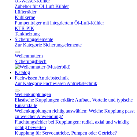
Öl-Wasser-Kühler
Zubehör für Öl-Luft-Kühler
Lüfterräder
Kühlkerne
Pumpenträger mit integriertem Öl-Luft-Kühler
KTR-PIK
Tankheizung
Sicherungselemente
Zur Kategorie Sicherungselemente
Wellenmuttern
Sicherungsblech
Katalog
Fachwissen Antriebstechnik
Zur Kategorie Fachwissen Antriebstechnik
Wellenkupplungen
Elastische Kupplungen erklärt: Aufbau, Vorteile und typische
Einsatzfälle
Wellenkupplungen richtig auswählen: Welche Kupplung passt
zu welcher Anwendung?
Fluchtungsfehler bei Kupplungen: radial, axial und winklig
richtig bewerten
Kupplung für Servoantriebe, Pumpen oder Getriebe?