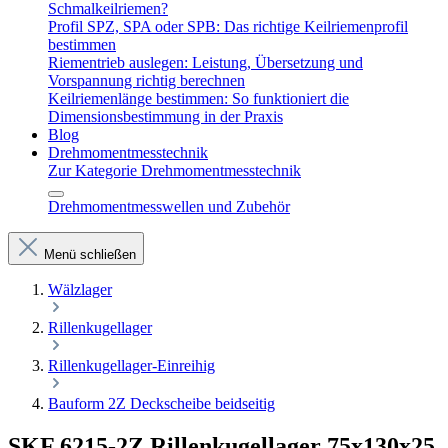
Schmalkeilriemen?
Profil SPZ, SPA oder SPB: Das richtige Keilriemenprofil
bestimmen
Riementrieb auslegen: Leistung, Übersetzung und
Vorspannung richtig berechnen
Keilriemenlänge bestimmen: So funktioniert die
Dimensionsbestimmung in der Praxis
Blog
Drehmomentmesstechnik
Zur Kategorie Drehmomentmesstechnik
Drehmomentmesswellen und Zubehör
Menü schließen
Wälzlager
Rillenkugellager
Rillenkugellager-Einreihig
Bauform 2Z Deckscheibe beidseitig
SKF 6215-2Z Rillenkugellager 75x130x25