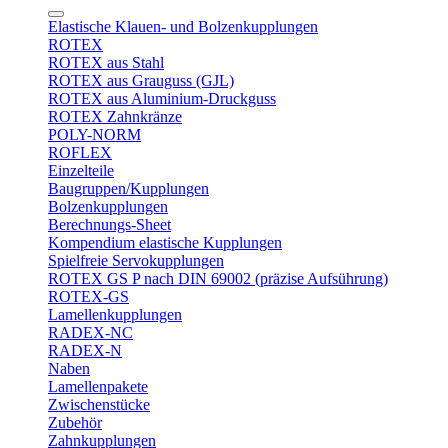
Elastische Klauen- und Bolzenkupplungen
ROTEX
ROTEX aus Stahl
ROTEX aus Grauguss (GJL)
ROTEX aus Aluminium-Druckguss
ROTEX Zahnkränze
POLY-NORM
ROFLEX
Einzelteile
Baugruppen/Kupplungen
Bolzenkupplungen
Berechnungs-Sheet
Kompendium elastische Kupplungen
Spielfreie Servokupplungen
ROTEX GS P nach DIN 69002 (präzise Aufsührung)
ROTEX-GS
Lamellenkupplungen
RADEX-NC
RADEX-N
Naben
Lamellenpakete
Zwischenstücke
Zubehör
Zahnkupplungen