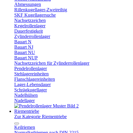
Abmessungen
Rillenkugellager-Zweireihig
SKF Kugellagersuche
Nachsetzzeichen
Kegelrollenlager
Dauerfestigkeit
Zylinderrollenlager
Bauart N
Bauart NJ
Bauart NU
Bauart NUP
Nachsetzzeichen für Zylinderrollenlager
Pendelrollenlager
Stehlagereinheiten
Flanschlagereinheiten
Lager-Lebensdauer
Schrägkugellager
Nadelhülsen
Nadellager
Riementriebe
Zur Kategorie Riementriebe
Keilriemen
Normalkeilriemen nach DIN 2215