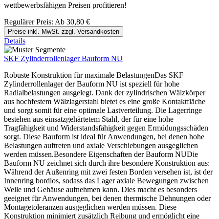
wettbewerbsfähigen Preisen profitieren!
Regulärer Preis:
Ab
30,80 €
Preise inkl. MwSt. zzgl. Versandkosten
Details
SKF Zylinderrollenlager Bauform NU
Robuste Konstruktion für maximale BelastungenDas SKF
Zylinderrollenlager der Bauform NU ist speziell für hohe
Radialbelastungen ausgelegt. Dank der zylindrischen Wälzkörper
aus hochfestem Wälzlagerstahl bietet es eine große Kontaktfläche
und sorgt somit für eine optimale Lastverteilung. Die Lagerringe
bestehen aus einsatzgehärtetem Stahl, der für eine hohe
Tragfähigkeit und Widerstandsfähigkeit gegen Ermüdungsschäden
sorgt. Diese Bauform ist ideal für Anwendungen, bei denen hohe
Belastungen auftreten und axiale Verschiebungen ausgeglichen
werden müssen.Besondere Eigenschaften der Bauform NUDie
Bauform NU zeichnet sich durch ihre besondere Konstruktion aus:
Während der Außenring mit zwei festen Borden versehen ist, ist der
Innenring bordlos, sodass das Lager axiale Bewegungen zwischen
Welle und Gehäuse aufnehmen kann. Dies macht es besonders
geeignet für Anwendungen, bei denen thermische Dehnungen oder
Montagetoleranzen ausgeglichen werden müssen. Diese
Konstruktion minimiert zusätzlich Reibung und ermöglicht eine