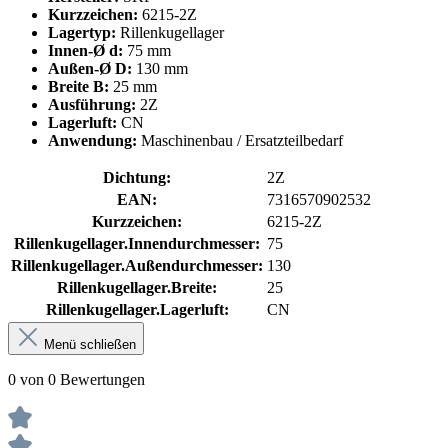
Kurzzeichen:
6215-2Z
Lagertyp:
Rillenkugellager
Innen-Ø d:
75 mm
Außen-Ø D:
130 mm
Breite B:
25 mm
Ausführung:
2Z
Lagerluft:
CN
Anwendung:
Maschinenbau / Ersatzteilbedarf
Dichtung:
2Z
EAN:
7316570902532
Kurzzeichen:
6215-2Z
Rillenkugellager.Innendurchmesser:
75
Rillenkugellager.Außendurchmesser:
130
Rillenkugellager.Breite:
25
Rillenkugellager.Lagerluft:
CN
Menü schließen
0 von 0 Bewertungen