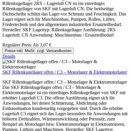
Rillenkugellager 2RS – Lagerluft CN ist ein einreihiges
Rillenkugellager von SKF mit Lagerluft CN. Die beidseitige
Dichtscheibe schützt das Lager vor Schmutz und Feuchtigkeit. Das
Lager eignet sich für Maschinenbau, Pumpen, Rollen, Lüfter,
Fördertechnik und den allgemeinen industriellen Ersatzteilbedarf.
Hersteller: SKF Lagertyp: Rillenkugellager Ausführung: 2RS
Lagerluft: CN Anwendung: Maschinenbau / Ersatzteilbedarf
Regulärer Preis:
Ab
3,07 €
Preise inkl. MwSt. zzgl. Versandkosten
Details
SKF Rillenkugellager offen / C3 – Motorlager & Elektromotorlager
SKF Rillenkugellager offen / C3 – Motorlager & Elektromotorlager
Das SKF Rillenkugellager offen / C3 – Motorlager &
Elektromotorlager ist ein einreihiges Rillenkugellager von SKF mit
erhöhter Lagerluft C3. Die offene Ausführung eignet sich für
Anwendungen, bei denen Schmierung, Abdichtung oder
Einbausituation kundenseitig vorgegeben sind. Durch die erhöhte
Lagerluft C3 eignet sich das Lager besonders für Anwendungen mit
höheren Drehzahlen, Wärmeentwicklung oder Presssitz, zum
Beispiel als Motorlager bzw. Elektromotorlager in Elektromotoren,
Pumpen, Lüftern und Maschinen. Hersteller: SKF Lagertyp: