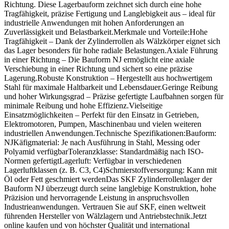
Richtung. Diese Lagerbauform zeichnet sich durch eine hohe
Tragfähigkeit, präzise Fertigung und Langlebigkeit aus – ideal für
industrielle Anwendungen mit hohen Anforderungen an
Zuverlässigkeit und Belastbarkeit.Merkmale und Vorteile:Hohe
Tragfähigkeit – Dank der Zylinderrollen als Wälzkörper eignet sich
das Lager besonders für hohe radiale Belastungen.Axiale Führung
in einer Richtung – Die Bauform NJ ermöglicht eine axiale
Verschiebung in einer Richtung und sichert so eine präzise
Lagerung.Robuste Konstruktion – Hergestellt aus hochwertigem
Stahl für maximale Haltbarkeit und Lebensdauer.Geringe Reibung
und hoher Wirkungsgrad – Präzise gefertigte Laufbahnen sorgen für
minimale Reibung und hohe Effizienz.Vielseitige
Einsatzmöglichkeiten – Perfekt für den Einsatz in Getrieben,
Elektromotoren, Pumpen, Maschinenbau und vielen weiteren
industriellen Anwendungen.Technische Spezifikationen:Bauform:
NJKäfigmaterial: Je nach Ausführung in Stahl, Messing oder
Polyamid verfügbarToleranzklasse: Standardmäßig nach ISO-
Normen gefertigtLagerluft: Verfügbar in verschiedenen
Lagerluftklassen (z. B. C3, C4)Schmierstoffversorgung: Kann mit
Öl oder Fett geschmiert werdenDas SKF Zylinderrollenlager der
Bauform NJ überzeugt durch seine langlebige Konstruktion, hohe
Präzision und hervorragende Leistung in anspruchsvollen
Industrieanwendungen. Vertrauen Sie auf SKF, einen weltweit
führenden Hersteller von Wälzlagern und Antriebstechnik.Jetzt
online kaufen und von höchster Qualität und international