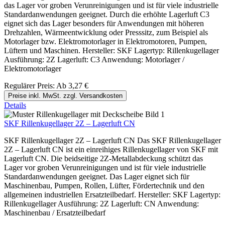
das Lager vor groben Verunreinigungen und ist für viele industrielle
Standardanwendungen geeignet. Durch die erhöhte Lagerluft C3
eignet sich das Lager besonders für Anwendungen mit höheren
Drehzahlen, Wärmeentwicklung oder Presssitz, zum Beispiel als
Motorlager bzw. Elektromotorlager in Elektromotoren, Pumpen,
Lüftern und Maschinen. Hersteller: SKF Lagertyp: Rillenkugellager
Ausführung: 2Z Lagerluft: C3 Anwendung: Motorlager /
Elektromotorlager
Regulärer Preis:
Ab
3,27 €
Preise inkl. MwSt. zzgl. Versandkosten
Details
SKF Rillenkugellager 2Z – Lagerluft CN
SKF Rillenkugellager 2Z – Lagerluft CN Das SKF Rillenkugellager
2Z – Lagerluft CN ist ein einreihiges Rillenkugellager von SKF mit
Lagerluft CN. Die beidseitige 2Z-Metallabdeckung schützt das
Lager vor groben Verunreinigungen und ist für viele industrielle
Standardanwendungen geeignet. Das Lager eignet sich für
Maschinenbau, Pumpen, Rollen, Lüfter, Fördertechnik und den
allgemeinen industriellen Ersatzteilbedarf. Hersteller: SKF Lagertyp:
Rillenkugellager Ausführung: 2Z Lagerluft: CN Anwendung:
Maschinenbau / Ersatzteilbedarf