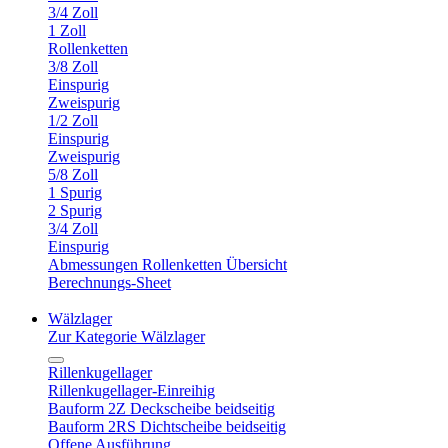
3/4 Zoll
1 Zoll
Rollenketten
3/8 Zoll
Einspurig
Zweispurig
1/2 Zoll
Einspurig
Zweispurig
5/8 Zoll
1 Spurig
2 Spurig
3/4 Zoll
Einspurig
Abmessungen Rollenketten Übersicht
Berechnungs-Sheet
Wälzlager
Zur Kategorie Wälzlager
Rillenkugellager
Rillenkugellager-Einreihig
Bauform 2Z Deckscheibe beidseitig
Bauform 2RS Dichtscheibe beidseitig
Offene Ausführung