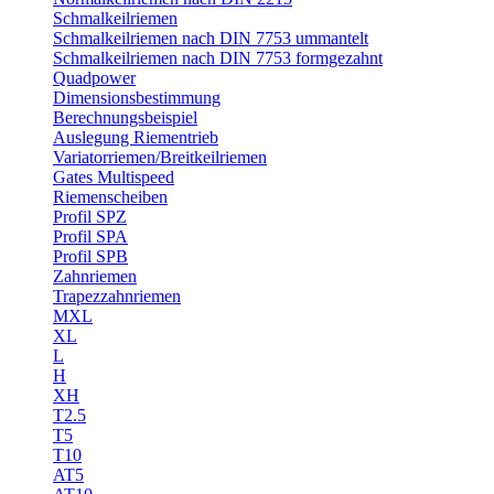
Schmalkeilriemen
Schmalkeilriemen nach DIN 7753 ummantelt
Schmalkeilriemen nach DIN 7753 formgezahnt
Quadpower
Dimensionsbestimmung
Berechnungsbeispiel
Auslegung Riementrieb
Variatorriemen/Breitkeilriemen
Gates Multispeed
Riemenscheiben
Profil SPZ
Profil SPA
Profil SPB
Zahnriemen
Trapezzahnriemen
MXL
XL
L
H
XH
T2.5
T5
T10
AT5