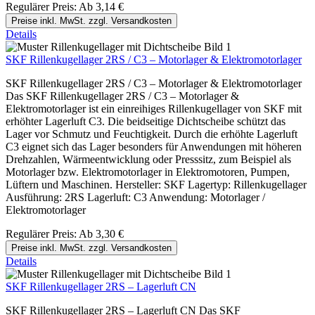
Regulärer Preis:
Ab
3,14 €
Preise inkl. MwSt. zzgl. Versandkosten
Details
SKF Rillenkugellager 2RS / C3 – Motorlager & Elektromotorlager
SKF Rillenkugellager 2RS / C3 – Motorlager & Elektromotorlager
Das SKF Rillenkugellager 2RS / C3 – Motorlager &
Elektromotorlager ist ein einreihiges Rillenkugellager von SKF mit
erhöhter Lagerluft C3. Die beidseitige Dichtscheibe schützt das
Lager vor Schmutz und Feuchtigkeit. Durch die erhöhte Lagerluft
C3 eignet sich das Lager besonders für Anwendungen mit höheren
Drehzahlen, Wärmeentwicklung oder Presssitz, zum Beispiel als
Motorlager bzw. Elektromotorlager in Elektromotoren, Pumpen,
Lüftern und Maschinen. Hersteller: SKF Lagertyp: Rillenkugellager
Ausführung: 2RS Lagerluft: C3 Anwendung: Motorlager /
Elektromotorlager
Regulärer Preis:
Ab
3,30 €
Preise inkl. MwSt. zzgl. Versandkosten
Details
SKF Rillenkugellager 2RS – Lagerluft CN
SKF Rillenkugellager 2RS – Lagerluft CN Das SKF