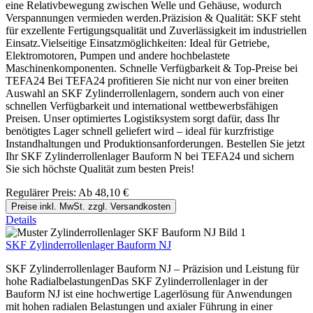
eine Relativbewegung zwischen Welle und Gehäuse, wodurch
Verspannungen vermieden werden.Präzision & Qualität: SKF steht
für exzellente Fertigungsqualität und Zuverlässigkeit im industriellen
Einsatz.Vielseitige Einsatzmöglichkeiten: Ideal für Getriebe,
Elektromotoren, Pumpen und andere hochbelastete
Maschinenkomponenten. Schnelle Verfügbarkeit & Top-Preise bei
TEFA24 Bei TEFA24 profitieren Sie nicht nur von einer breiten
Auswahl an SKF Zylinderrollenlagern, sondern auch von einer
schnellen Verfügbarkeit und international wettbewerbsfähigen
Preisen. Unser optimiertes Logistiksystem sorgt dafür, dass Ihr
benötigtes Lager schnell geliefert wird – ideal für kurzfristige
Instandhaltungen und Produktionsanforderungen. Bestellen Sie jetzt
Ihr SKF Zylinderrollenlager Bauform N bei TEFA24 und sichern
Sie sich höchste Qualität zum besten Preis!
Regulärer Preis:
Ab
48,10 €
Preise inkl. MwSt. zzgl. Versandkosten
Details
SKF Zylinderrollenlager Bauform NJ
SKF Zylinderrollenlager Bauform NJ – Präzision und Leistung für
hohe RadialbelastungenDas SKF Zylinderrollenlager in der
Bauform NJ ist eine hochwertige Lagerlösung für Anwendungen
mit hohen radialen Belastungen und axialer Führung in einer