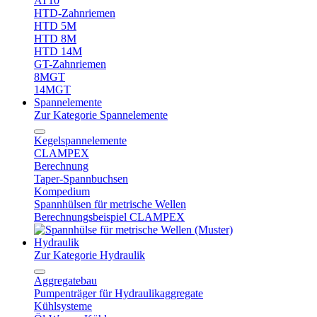
AT10
HTD-Zahnriemen
HTD 5M
HTD 8M
HTD 14M
GT-Zahnriemen
8MGT
14MGT
Spannelemente
Zur Kategorie Spannelemente
Kegelspannelemente
CLAMPEX
Berechnung
Taper-Spannbuchsen
Kompedium
Spannhülsen für metrische Wellen
Berechnungsbeispiel CLAMPEX
Hydraulik
Zur Kategorie Hydraulik
Aggregatebau
Pumpenträger für Hydraulikaggregate
Kühlsysteme