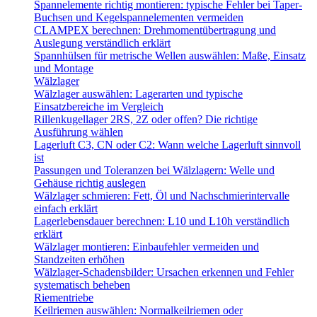
Spannelemente richtig montieren: typische Fehler bei Taper-
Buchsen und Kegelspannelementen vermeiden
CLAMPEX berechnen: Drehmomentübertragung und
Auslegung verständlich erklärt
Spannhülsen für metrische Wellen auswählen: Maße, Einsatz
und Montage
Wälzlager
Wälzlager auswählen: Lagerarten und typische
Einsatzbereiche im Vergleich
Rillenkugellager 2RS, 2Z oder offen? Die richtige
Ausführung wählen
Lagerluft C3, CN oder C2: Wann welche Lagerluft sinnvoll
ist
Passungen und Toleranzen bei Wälzlagern: Welle und
Gehäuse richtig auslegen
Wälzlager schmieren: Fett, Öl und Nachschmierintervalle
einfach erklärt
Lagerlebensdauer berechnen: L10 und L10h verständlich
erklärt
Wälzlager montieren: Einbaufehler vermeiden und
Standzeiten erhöhen
Wälzlager-Schadensbilder: Ursachen erkennen und Fehler
systematisch beheben
Riementriebe
Keilriemen auswählen: Normalkeilriemen oder