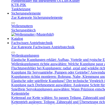
Pumpenträger mit integriertem Öl-Luft-Kühler
KTR-PIK
Tankheizung
Sicherungselemente
Zur Kategorie Sicherungselemente
Wellenmuttern
Sicherungsblech
Katalog
Fachwissen Antriebstechnik
Zur Kategorie Fachwissen Antriebstechnik
Wellenkupplungen
Elastische Kupplungen erklärt: Aufbau, Vorteile und typische Ei
Wellenkupplungen richtig auswählen: Welche Kupplung passt
Fluchtungsfehler bei Kupplungen: radial, axial und winklig ric
Kupplung für Servoantriebe, Pumpen oder Getriebe? Anwendu
Kupplungen richtig montieren: Bohrung, Nabe, Klemmung und
Elastische oder spielfreie Kupplung? Der technische Vergleich 
Kupplung nach Drehmoment auswählen: Auslegung Schritt für 
Spielfreie Servokupplungen auswählen: Wann Präzision entsche
Kettentriebe
Kettenrad zur Kette wählen: So passen Teilung, Zähnezahl u
Kettentrieb auslegen: Teilung, Zähnezahl und Übersetzung ric