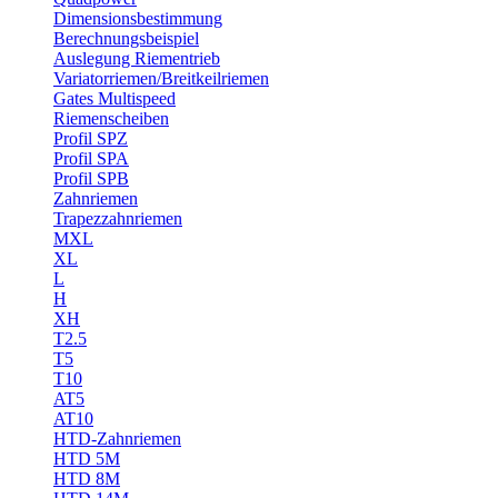
Dimensionsbestimmung
Berechnungsbeispiel
Auslegung Riementrieb
Variatorriemen/Breitkeilriemen
Gates Multispeed
Riemenscheiben
Profil SPZ
Profil SPA
Profil SPB
Zahnriemen
Trapezzahnriemen
MXL
XL
L
H
XH
T2.5
T5
T10
AT5
AT10
HTD-Zahnriemen
HTD 5M
HTD 8M