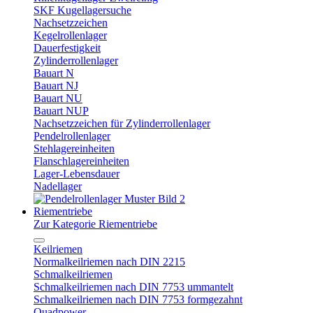
SKF Kugellagersuche
Nachsetzzeichen
Kegelrollenlager
Dauerfestigkeit
Zylinderrollenlager
Bauart N
Bauart NJ
Bauart NU
Bauart NUP
Nachsetzzeichen für Zylinderrollenlager
Pendelrollenlager
Stehlagereinheiten
Flanschlagereinheiten
Lager-Lebensdauer
Nadellager
Riementriebe
Zur Kategorie Riementriebe
Keilriemen
Normalkeilriemen nach DIN 2215
Schmalkeilriemen
Schmalkeilriemen nach DIN 7753 ummantelt
Schmalkeilriemen nach DIN 7753 formgezahnt
Quadpower