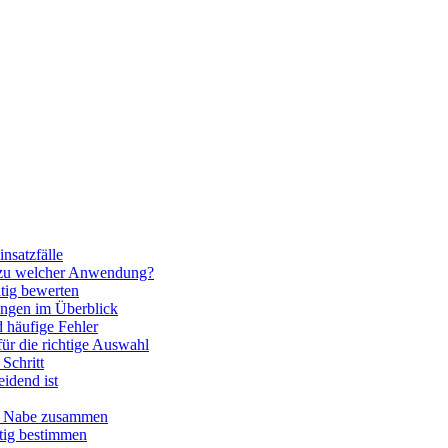
nsatzfälle
 zu welcher Anwendung?
htig bewerten
ngen im Überblick
 häufige Fehler
für die richtige Auswahl
Schritt
idend ist
nd Nabe zusammen
htig bestimmen