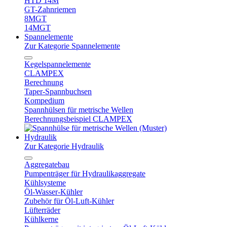
HTD 14M
GT-Zahnriemen
8MGT
14MGT
Spannelemente
Zur Kategorie Spannelemente
Kegelspannelemente
CLAMPEX
Berechnung
Taper-Spannbuchsen
Kompedium
Spannhülsen für metrische Wellen
Berechnungsbeispiel CLAMPEX
Hydraulik
Zur Kategorie Hydraulik
Aggregatebau
Pumpenträger für Hydraulikaggregate
Kühlsysteme
Öl-Wasser-Kühler
Zubehör für Öl-Luft-Kühler
Lüfterräder
Kühlkerne