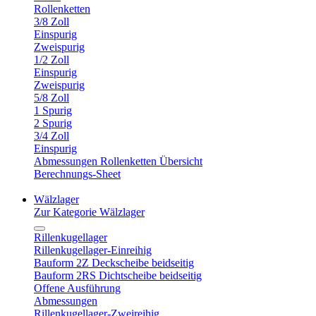
Rollenketten
3/8 Zoll
Einspurig
Zweispurig
1/2 Zoll
Einspurig
Zweispurig
5/8 Zoll
1 Spurig
2 Spurig
3/4 Zoll
Einspurig
Abmessungen Rollenketten Übersicht
Berechnungs-Sheet
Wälzlager
Zur Kategorie Wälzlager
Rillenkugellager
Rillenkugellager-Einreihig
Bauform 2Z Deckscheibe beidseitig
Bauform 2RS Dichtscheibe beidseitig
Offene Ausführung
Abmessungen
Rillenkugellager-Zweireihig