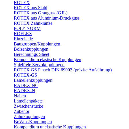
ROTEX
ROTEX aus Stahl
ROTEX aus Grauguss (GJL)
ROTEX aus Aluminium-Druckguss
ROTEX Zahnkränze
POLY-NORM
ROFLEX
Einzelteile
Baugruppen/Kupplungen
Bolzenkupplungen
Berechnungs-Sheet
Kompendium elastische Kupplungen
Spielfreie Servokupplungen
ROTEX GS P nach DIN 69002 (präzise Aufsührung)
ROTEX-GS
Lamellenkupplungen
RADEX-NC
RADEX-N
Naben
Lamellenpakete
Zwischenstücke
Zubehör
Zahnkupplungen
BoWex-Kupplungen
Kompendium unelastische Kupplungen