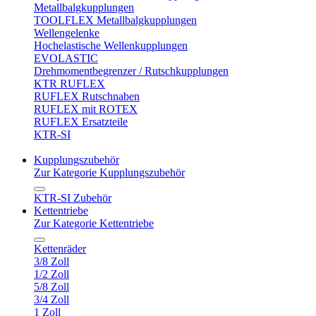
Metallbalgkupplungen
TOOLFLEX Metallbalgkupplungen
Wellengelenke
Hochelastische Wellenkupplungen
EVOLASTIC
Drehmomentbegrenzer / Rutschkupplungen
KTR RUFLEX
RUFLEX Rutschnaben
RUFLEX mit ROTEX
RUFLEX Ersatzteile
KTR-SI
Kupplungszubehör
Zur Kategorie Kupplungszubehör
KTR-SI Zubehör
Kettentriebe
Zur Kategorie Kettentriebe
Kettenräder
3/8 Zoll
1/2 Zoll
5/8 Zoll
3/4 Zoll
1 Zoll