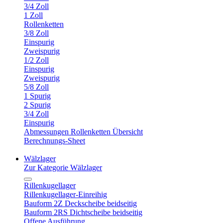
3/4 Zoll
1 Zoll
Rollenketten
3/8 Zoll
Einspurig
Zweispurig
1/2 Zoll
Einspurig
Zweispurig
5/8 Zoll
1 Spurig
2 Spurig
3/4 Zoll
Einspurig
Abmessungen Rollenketten Übersicht
Berechnungs-Sheet
Wälzlager
Zur Kategorie Wälzlager
Rillenkugellager
Rillenkugellager-Einreihig
Bauform 2Z Deckscheibe beidseitig
Bauform 2RS Dichtscheibe beidseitig
Offene Ausführung