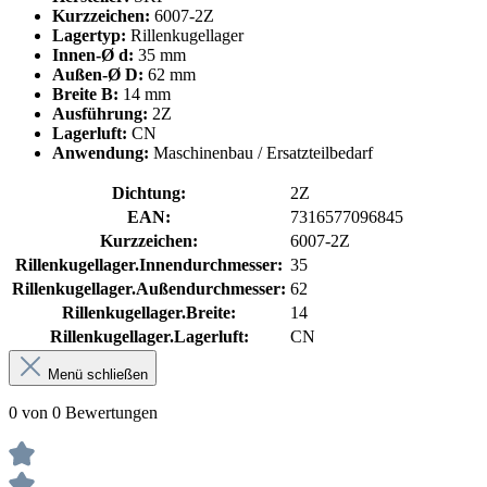
Kurzzeichen:
6007-2Z
Lagertyp:
Rillenkugellager
Innen-Ø d:
35 mm
Außen-Ø D:
62 mm
Breite B:
14 mm
Ausführung:
2Z
Lagerluft:
CN
Anwendung:
Maschinenbau / Ersatzteilbedarf
Dichtung:
2Z
EAN:
7316577096845
Kurzzeichen:
6007-2Z
Rillenkugellager.Innendurchmesser:
35
Rillenkugellager.Außendurchmesser:
62
Rillenkugellager.Breite:
14
Rillenkugellager.Lagerluft:
CN
Menü schließen
0 von 0 Bewertungen