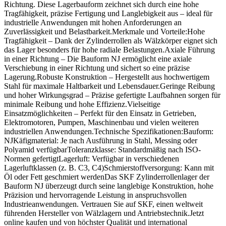
Richtung. Diese Lagerbauform zeichnet sich durch eine hohe
Tragfähigkeit, präzise Fertigung und Langlebigkeit aus – ideal für
industrielle Anwendungen mit hohen Anforderungen an
Zuverlässigkeit und Belastbarkeit.Merkmale und Vorteile:Hohe
Tragfähigkeit – Dank der Zylinderrollen als Wälzkörper eignet sich
das Lager besonders für hohe radiale Belastungen.Axiale Führung
in einer Richtung – Die Bauform NJ ermöglicht eine axiale
Verschiebung in einer Richtung und sichert so eine präzise
Lagerung.Robuste Konstruktion – Hergestellt aus hochwertigem
Stahl für maximale Haltbarkeit und Lebensdauer.Geringe Reibung
und hoher Wirkungsgrad – Präzise gefertigte Laufbahnen sorgen für
minimale Reibung und hohe Effizienz.Vielseitige
Einsatzmöglichkeiten – Perfekt für den Einsatz in Getrieben,
Elektromotoren, Pumpen, Maschinenbau und vielen weiteren
industriellen Anwendungen.Technische Spezifikationen:Bauform:
NJKäfigmaterial: Je nach Ausführung in Stahl, Messing oder
Polyamid verfügbarToleranzklasse: Standardmäßig nach ISO-
Normen gefertigtLagerluft: Verfügbar in verschiedenen
Lagerluftklassen (z. B. C3, C4)Schmierstoffversorgung: Kann mit
Öl oder Fett geschmiert werdenDas SKF Zylinderrollenlager der
Bauform NJ überzeugt durch seine langlebige Konstruktion, hohe
Präzision und hervorragende Leistung in anspruchsvollen
Industrieanwendungen. Vertrauen Sie auf SKF, einen weltweit
führenden Hersteller von Wälzlagern und Antriebstechnik.Jetzt
online kaufen und von höchster Qualität und international