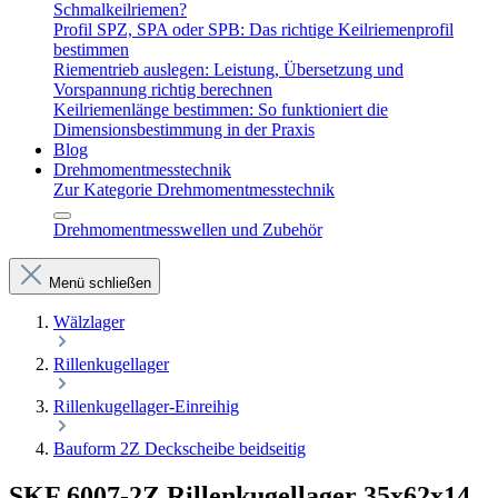
Schmalkeilriemen?
Profil SPZ, SPA oder SPB: Das richtige Keilriemenprofil
bestimmen
Riementrieb auslegen: Leistung, Übersetzung und
Vorspannung richtig berechnen
Keilriemenlänge bestimmen: So funktioniert die
Dimensionsbestimmung in der Praxis
Blog
Drehmomentmesstechnik
Zur Kategorie Drehmomentmesstechnik
Drehmomentmesswellen und Zubehör
Menü schließen
Wälzlager
Rillenkugellager
Rillenkugellager-Einreihig
Bauform 2Z Deckscheibe beidseitig
SKF 6007-2Z Rillenkugellager 35x62x14