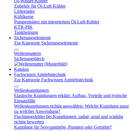
Öl-Wasser-Kühler
Zubehör für Öl-Luft-Kühler
Lüfterräder
Kühlkerne
Pumpenträger mit integriertem Öl-Luft-Kühler
KTR-PIK
Tankheizung
Sicherungselemente
Zur Kategorie Sicherungselemente
Wellenmuttern
Sicherungsblech
Katalog
Fachwissen Antriebstechnik
Zur Kategorie Fachwissen Antriebstechnik
Wellenkupplungen
Elastische Kupplungen erklärt: Aufbau, Vorteile und typische
Einsatzfälle
Wellenkupplungen richtig auswählen: Welche Kupplung passt
zu welcher Anwendung?
Fluchtungsfehler bei Kupplungen: radial, axial und winklig
richtig bewerten
Kupplung für Servoantriebe, Pumpen oder Getriebe?