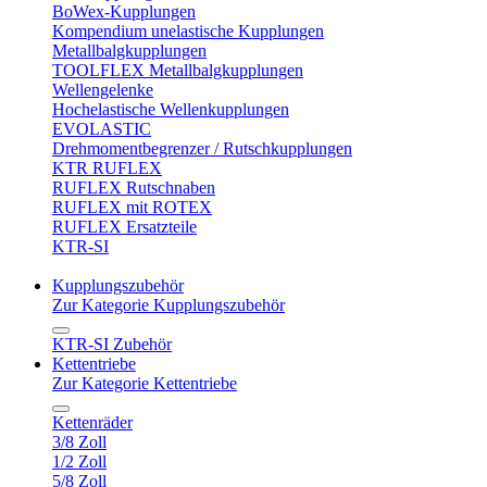
BoWex-Kupplungen
Kompendium unelastische Kupplungen
Metallbalgkupplungen
TOOLFLEX Metallbalgkupplungen
Wellengelenke
Hochelastische Wellenkupplungen
EVOLASTIC
Drehmomentbegrenzer / Rutschkupplungen
KTR RUFLEX
RUFLEX Rutschnaben
RUFLEX mit ROTEX
RUFLEX Ersatzteile
KTR-SI
Kupplungszubehör
Zur Kategorie Kupplungszubehör
KTR-SI Zubehör
Kettentriebe
Zur Kategorie Kettentriebe
Kettenräder
3/8 Zoll
1/2 Zoll
5/8 Zoll