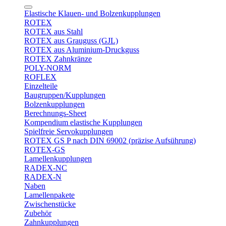
Elastische Klauen- und Bolzenkupplungen
ROTEX
ROTEX aus Stahl
ROTEX aus Grauguss (GJL)
ROTEX aus Aluminium-Druckguss
ROTEX Zahnkränze
POLY-NORM
ROFLEX
Einzelteile
Baugruppen/Kupplungen
Bolzenkupplungen
Berechnungs-Sheet
Kompendium elastische Kupplungen
Spielfreie Servokupplungen
ROTEX GS P nach DIN 69002 (präzise Aufsührung)
ROTEX-GS
Lamellenkupplungen
RADEX-NC
RADEX-N
Naben
Lamellenpakete
Zwischenstücke
Zubehör
Zahnkupplungen