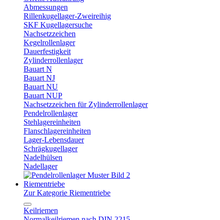
Abmessungen
Rillenkugellager-Zweireihig
SKF Kugellagersuche
Nachsetzzeichen
Kegelrollenlager
Dauerfestigkeit
Zylinderrollenlager
Bauart N
Bauart NJ
Bauart NU
Bauart NUP
Nachsetzzeichen für Zylinderrollenlager
Pendelrollenlager
Stehlagereinheiten
Flanschlagereinheiten
Lager-Lebensdauer
Schrägkugellager
Nadelhülsen
Nadellager
Riementriebe
Zur Kategorie Riementriebe
Keilriemen
Normalkeilriemen nach DIN 2215