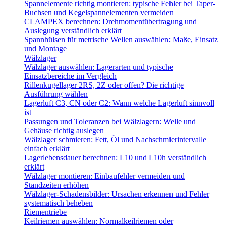
Spannelemente richtig montieren: typische Fehler bei Taper-
Buchsen und Kegelspannelementen vermeiden
CLAMPEX berechnen: Drehmomentübertragung und
Auslegung verständlich erklärt
Spannhülsen für metrische Wellen auswählen: Maße, Einsatz
und Montage
Wälzlager
Wälzlager auswählen: Lagerarten und typische
Einsatzbereiche im Vergleich
Rillenkugellager 2RS, 2Z oder offen? Die richtige
Ausführung wählen
Lagerluft C3, CN oder C2: Wann welche Lagerluft sinnvoll
ist
Passungen und Toleranzen bei Wälzlagern: Welle und
Gehäuse richtig auslegen
Wälzlager schmieren: Fett, Öl und Nachschmierintervalle
einfach erklärt
Lagerlebensdauer berechnen: L10 und L10h verständlich
erklärt
Wälzlager montieren: Einbaufehler vermeiden und
Standzeiten erhöhen
Wälzlager-Schadensbilder: Ursachen erkennen und Fehler
systematisch beheben
Riementriebe
Keilriemen auswählen: Normalkeilriemen oder