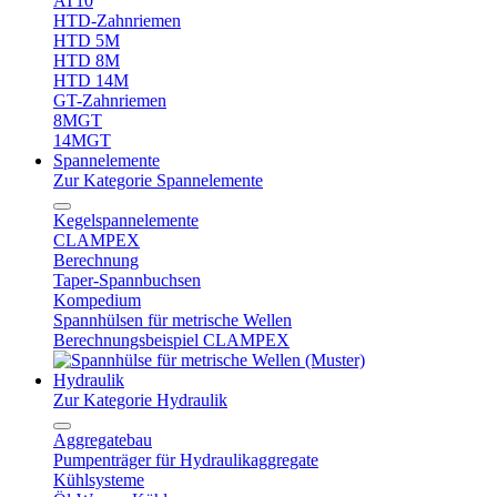
AT10
HTD-Zahnriemen
HTD 5M
HTD 8M
HTD 14M
GT-Zahnriemen
8MGT
14MGT
Spannelemente
Zur Kategorie Spannelemente
Kegelspannelemente
CLAMPEX
Berechnung
Taper-Spannbuchsen
Kompedium
Spannhülsen für metrische Wellen
Berechnungsbeispiel CLAMPEX
Hydraulik
Zur Kategorie Hydraulik
Aggregatebau
Pumpenträger für Hydraulikaggregate
Kühlsysteme