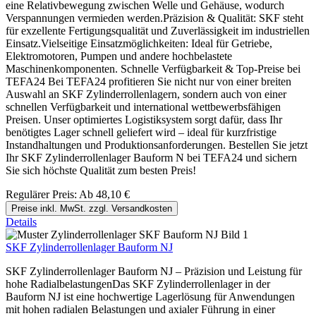
eine Relativbewegung zwischen Welle und Gehäuse, wodurch
Verspannungen vermieden werden.Präzision & Qualität: SKF steht
für exzellente Fertigungsqualität und Zuverlässigkeit im industriellen
Einsatz.Vielseitige Einsatzmöglichkeiten: Ideal für Getriebe,
Elektromotoren, Pumpen und andere hochbelastete
Maschinenkomponenten. Schnelle Verfügbarkeit & Top-Preise bei
TEFA24 Bei TEFA24 profitieren Sie nicht nur von einer breiten
Auswahl an SKF Zylinderrollenlagern, sondern auch von einer
schnellen Verfügbarkeit und international wettbewerbsfähigen
Preisen. Unser optimiertes Logistiksystem sorgt dafür, dass Ihr
benötigtes Lager schnell geliefert wird – ideal für kurzfristige
Instandhaltungen und Produktionsanforderungen. Bestellen Sie jetzt
Ihr SKF Zylinderrollenlager Bauform N bei TEFA24 und sichern
Sie sich höchste Qualität zum besten Preis!
Regulärer Preis:
Ab
48,10 €
Preise inkl. MwSt. zzgl. Versandkosten
Details
SKF Zylinderrollenlager Bauform NJ
SKF Zylinderrollenlager Bauform NJ – Präzision und Leistung für
hohe RadialbelastungenDas SKF Zylinderrollenlager in der
Bauform NJ ist eine hochwertige Lagerlösung für Anwendungen
mit hohen radialen Belastungen und axialer Führung in einer