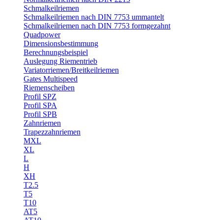
Schmalkeilriemen
Schmalkeilriemen nach DIN 7753 ummantelt
Schmalkeilriemen nach DIN 7753 formgezahnt
Quadpower
Dimensionsbestimmung
Berechnungsbeispiel
Auslegung Riementrieb
Variatorriemen/Breitkeilriemen
Gates Multispeed
Riemenscheiben
Profil SPZ
Profil SPA
Profil SPB
Zahnriemen
Trapezzahnriemen
MXL
XL
L
H
XH
T2.5
T5
T10
AT5