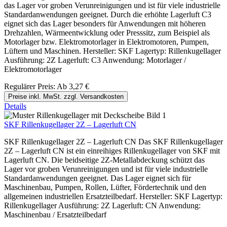
das Lager vor groben Verunreinigungen und ist für viele industrielle
Standardanwendungen geeignet. Durch die erhöhte Lagerluft C3
eignet sich das Lager besonders für Anwendungen mit höheren
Drehzahlen, Wärmeentwicklung oder Presssitz, zum Beispiel als
Motorlager bzw. Elektromotorlager in Elektromotoren, Pumpen,
Lüftern und Maschinen. Hersteller: SKF Lagertyp: Rillenkugellager
Ausführung: 2Z Lagerluft: C3 Anwendung: Motorlager /
Elektromotorlager
Regulärer Preis:
Ab
3,27 €
Preise inkl. MwSt. zzgl. Versandkosten
Details
SKF Rillenkugellager 2Z – Lagerluft CN
SKF Rillenkugellager 2Z – Lagerluft CN Das SKF Rillenkugellager
2Z – Lagerluft CN ist ein einreihiges Rillenkugellager von SKF mit
Lagerluft CN. Die beidseitige 2Z-Metallabdeckung schützt das
Lager vor groben Verunreinigungen und ist für viele industrielle
Standardanwendungen geeignet. Das Lager eignet sich für
Maschinenbau, Pumpen, Rollen, Lüfter, Fördertechnik und den
allgemeinen industriellen Ersatzteilbedarf. Hersteller: SKF Lagertyp:
Rillenkugellager Ausführung: 2Z Lagerluft: CN Anwendung:
Maschinenbau / Ersatzteilbedarf