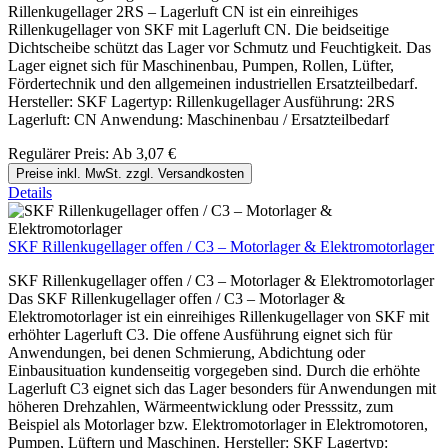
Rillenkugellager 2RS – Lagerluft CN ist ein einreihiges
Rillenkugellager von SKF mit Lagerluft CN. Die beidseitige
Dichtscheibe schützt das Lager vor Schmutz und Feuchtigkeit. Das
Lager eignet sich für Maschinenbau, Pumpen, Rollen, Lüfter,
Fördertechnik und den allgemeinen industriellen Ersatzteilbedarf.
Hersteller: SKF Lagertyp: Rillenkugellager Ausführung: 2RS
Lagerluft: CN Anwendung: Maschinenbau / Ersatzteilbedarf
Regulärer Preis:
Ab
3,07 €
Preise inkl. MwSt. zzgl. Versandkosten
Details
SKF Rillenkugellager offen / C3 – Motorlager & Elektromotorlager
SKF Rillenkugellager offen / C3 – Motorlager & Elektromotorlager
Das SKF Rillenkugellager offen / C3 – Motorlager &
Elektromotorlager ist ein einreihiges Rillenkugellager von SKF mit
erhöhter Lagerluft C3. Die offene Ausführung eignet sich für
Anwendungen, bei denen Schmierung, Abdichtung oder
Einbausituation kundenseitig vorgegeben sind. Durch die erhöhte
Lagerluft C3 eignet sich das Lager besonders für Anwendungen mit
höheren Drehzahlen, Wärmeentwicklung oder Presssitz, zum
Beispiel als Motorlager bzw. Elektromotorlager in Elektromotoren,
Pumpen, Lüftern und Maschinen. Hersteller: SKF Lagertyp: