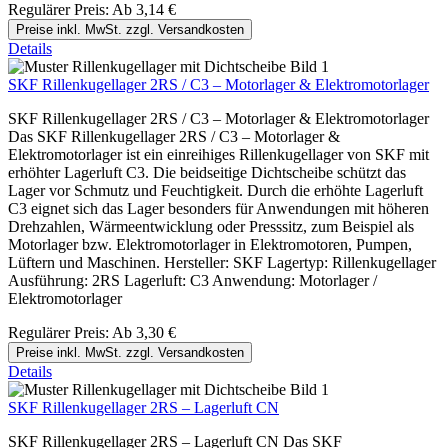
Regulärer Preis:
Ab
3,14 €
Preise inkl. MwSt. zzgl. Versandkosten
Details
SKF Rillenkugellager 2RS / C3 – Motorlager & Elektromotorlager
SKF Rillenkugellager 2RS / C3 – Motorlager & Elektromotorlager
Das SKF Rillenkugellager 2RS / C3 – Motorlager &
Elektromotorlager ist ein einreihiges Rillenkugellager von SKF mit
erhöhter Lagerluft C3. Die beidseitige Dichtscheibe schützt das
Lager vor Schmutz und Feuchtigkeit. Durch die erhöhte Lagerluft
C3 eignet sich das Lager besonders für Anwendungen mit höheren
Drehzahlen, Wärmeentwicklung oder Presssitz, zum Beispiel als
Motorlager bzw. Elektromotorlager in Elektromotoren, Pumpen,
Lüftern und Maschinen. Hersteller: SKF Lagertyp: Rillenkugellager
Ausführung: 2RS Lagerluft: C3 Anwendung: Motorlager /
Elektromotorlager
Regulärer Preis:
Ab
3,30 €
Preise inkl. MwSt. zzgl. Versandkosten
Details
SKF Rillenkugellager 2RS – Lagerluft CN
SKF Rillenkugellager 2RS – Lagerluft CN Das SKF