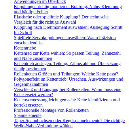
Anwendungen im Überblick
Kupplungen richtig montieren: Bohrung, Nabe, Klemmung
und häufige Fehler
Elastische oder spielfreie Kupplung? Der technische
Vergleich für die richtige Auswahl
Kupplung nach Drehmoment auswählen: Auslegung Schritt
für Schritt
Spielfreie Servokupplungen auswählen: Wann Präzision
entscheidend ist
Kettentriebe
Kettenrad zur Kette wählen: So passen Teilung, Zähnezahl
und Nabe zusammen
Kettentrieb auslegen: Teilung, Zähnezahl und Übersetzung
richtig bestimmen
Rollenketten Größen und Teilungen: Welche Kette passt?
Polygoneffekt im Kettentrieb: Ursachen, Auswirkungen und
Gegenmaßnahmen
Verschleiß und Längung bei Rollenketten: Wann muss eine
Kette ersetzt werden?
Kettenvermessung leicht gemacht: Kette identifizieren und
korrekt ersetzen
Professionelle Montage von Rollenketten
Spannelemente
Taper-Spannbuchsen oder Kegelspannelemente? Die richtige
Welle-Nabe-Verbindung wählen