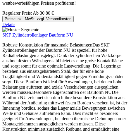
wettbewerbsfähigen Preisen profitieren!
Regulärer Preis:
Ab
30,80 €
Preise inkl. MwSt. zzgl. Versandkosten
Details
SKF Zylinderrollenlager Bauform NU
Robuste Konstruktion für maximale BelastungenDas SKF
Zylinderrollenlager der Bauform NU ist speziell für hohe
Radialbelastungen ausgelegt. Dank der zylindrischen Wälzkörper
aus hochfestem Wälzlagerstahl bietet es eine große Kontaktfläche
und sorgt somit für eine optimale Lastverteilung. Die Lagerringe
bestehen aus einsatzgehärtetem Stahl, der für eine hohe
Tragfähigkeit und Widerstandsfähigkeit gegen Ermüdungsschäden
sorgt. Diese Bauform ist ideal für Anwendungen, bei denen hohe
Belastungen auftreten und axiale Verschiebungen ausgeglichen
werden müssen.Besondere Eigenschaften der Bauform NUDie
Bauform NU zeichnet sich durch ihre besondere Konstruktion aus:
Während der Außenring mit zwei festen Borden versehen ist, ist der
Innenring bordlos, sodass das Lager axiale Bewegungen zwischen
Welle und Gehäuse aufnehmen kann. Dies macht es besonders
geeignet für Anwendungen, bei denen thermische Dehnungen oder
Montagetoleranzen ausgeglichen werden müssen. Diese
Konstruktion minimiert zusätzlich Reibung und ermöglicht eine