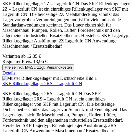
SKF Rillenkugellager 2Z – Lagerluft CN Das SKF Rillenkugellager
2Z – Lagerluft CN ist ein einreihiges Rillenkugellager von SKF mit
Lagerluft CN. Die beidseitige 2Z-Metallabdeckung schützt das
Lager vor groben Verunreinigungen und ist für viele industrielle
Standardanwendungen geeignet. Das Lager eignet sich für
Maschinenbau, Pumpen, Rollen, Lüfter, Fördertechnik und den
allgemeinen industriellen Ersatzteilbedarf. Hersteller: SKF Lagertyp:
Rillenkugellager Ausführung: 2Z Lagerluft: CN Anwendung:
Maschinenbau / Ersatzteilbedarf
Varianten ab
12,35 €
Regulärer Preis:
13,96 €
Preise inkl. MwSt. zzgl. Versandkosten
Details
SKF Rillenkugellager 2RS – Lagerluft CN
SKF Rillenkugellager 2RS – Lagerluft CN Das SKF
Rillenkugellager 2RS – Lagerluft CN ist ein einreihiges
Rillenkugellager von SKF mit Lagerluft CN. Die beidseitige
Dichtscheibe schützt das Lager vor Schmutz und Feuchtigkeit. Das
Lager eignet sich für Maschinenbau, Pumpen, Rollen, Lüfter,
Fördertechnik und den allgemeinen industriellen Ersatzteilbedarf.
Hersteller: SKF Lagertyp: Rillenkugellager Ausführung: 2RS
Lagerluft: CN Anwendung: Maschinenbau / Ersatzteilbedarf