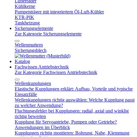
Lüfterräder
Kühlkerne
Pumpenträger mit integriertem Öl-Luft-Kühler
KTR-PIK
Tankheizung
Sicherungselemente
Zur Kategorie Sicherungselemente
Wellenmuttern
Sicherungsblech
Katalog
Fachwissen Antriebstechnik
Zur Kategorie Fachwissen Antriebstechnik
Wellenkupplungen
Elastische Kupplungen erklärt: Aufbau, Vorteile und typische
Einsatzfälle
Wellenkupplungen richtig auswählen: Welche Kupplung passt
zu welcher Anwendung?
Fluchtungsfehler bei Kupplungen: radial, axial und winklig
richtig bewerten
Kupplung für Servoantriebe, Pumpen oder Getriebe?
Anwendungen im Überblick
Kupplungen richtig montieren: Bohrung, Nabe, Klemmung