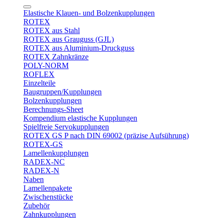
Elastische Klauen- und Bolzenkupplungen
ROTEX
ROTEX aus Stahl
ROTEX aus Grauguss (GJL)
ROTEX aus Aluminium-Druckguss
ROTEX Zahnkränze
POLY-NORM
ROFLEX
Einzelteile
Baugruppen/Kupplungen
Bolzenkupplungen
Berechnungs-Sheet
Kompendium elastische Kupplungen
Spielfreie Servokupplungen
ROTEX GS P nach DIN 69002 (präzise Aufsührung)
ROTEX-GS
Lamellenkupplungen
RADEX-NC
RADEX-N
Naben
Lamellenpakete
Zwischenstücke
Zubehör
Zahnkupplungen