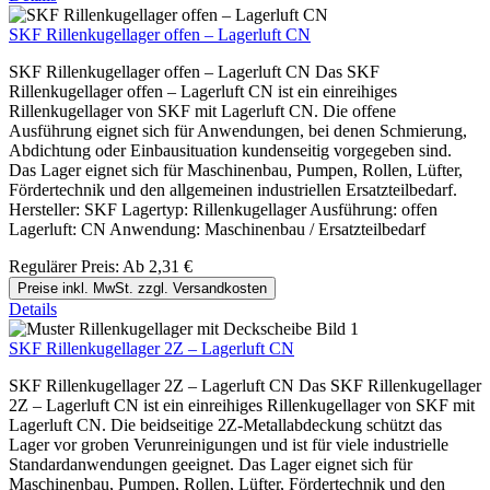
SKF Rillenkugellager offen – Lagerluft CN
SKF Rillenkugellager offen – Lagerluft CN Das SKF
Rillenkugellager offen – Lagerluft CN ist ein einreihiges
Rillenkugellager von SKF mit Lagerluft CN. Die offene
Ausführung eignet sich für Anwendungen, bei denen Schmierung,
Abdichtung oder Einbausituation kundenseitig vorgegeben sind.
Das Lager eignet sich für Maschinenbau, Pumpen, Rollen, Lüfter,
Fördertechnik und den allgemeinen industriellen Ersatzteilbedarf.
Hersteller: SKF Lagertyp: Rillenkugellager Ausführung: offen
Lagerluft: CN Anwendung: Maschinenbau / Ersatzteilbedarf
Regulärer Preis:
Ab
2,31 €
Preise inkl. MwSt. zzgl. Versandkosten
Details
SKF Rillenkugellager 2Z – Lagerluft CN
SKF Rillenkugellager 2Z – Lagerluft CN Das SKF Rillenkugellager
2Z – Lagerluft CN ist ein einreihiges Rillenkugellager von SKF mit
Lagerluft CN. Die beidseitige 2Z-Metallabdeckung schützt das
Lager vor groben Verunreinigungen und ist für viele industrielle
Standardanwendungen geeignet. Das Lager eignet sich für
Maschinenbau, Pumpen, Rollen, Lüfter, Fördertechnik und den