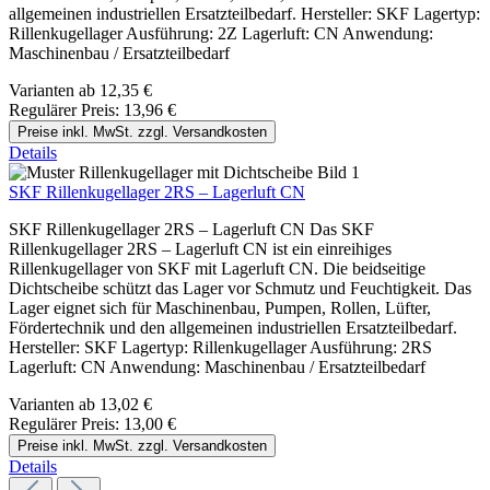
allgemeinen industriellen Ersatzteilbedarf. Hersteller: SKF Lagertyp:
Rillenkugellager Ausführung: 2Z Lagerluft: CN Anwendung:
Maschinenbau / Ersatzteilbedarf
Varianten ab
12,35 €
Regulärer Preis:
13,96 €
Preise inkl. MwSt. zzgl. Versandkosten
Details
SKF Rillenkugellager 2RS – Lagerluft CN
SKF Rillenkugellager 2RS – Lagerluft CN Das SKF
Rillenkugellager 2RS – Lagerluft CN ist ein einreihiges
Rillenkugellager von SKF mit Lagerluft CN. Die beidseitige
Dichtscheibe schützt das Lager vor Schmutz und Feuchtigkeit. Das
Lager eignet sich für Maschinenbau, Pumpen, Rollen, Lüfter,
Fördertechnik und den allgemeinen industriellen Ersatzteilbedarf.
Hersteller: SKF Lagertyp: Rillenkugellager Ausführung: 2RS
Lagerluft: CN Anwendung: Maschinenbau / Ersatzteilbedarf
Varianten ab
13,02 €
Regulärer Preis:
13,00 €
Preise inkl. MwSt. zzgl. Versandkosten
Details