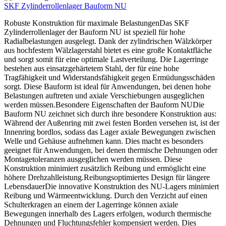
SKF Zylinderrollenlager Bauform NU
Robuste Konstruktion für maximale BelastungenDas SKF
Zylinderrollenlager der Bauform NU ist speziell für hohe
Radialbelastungen ausgelegt. Dank der zylindrischen Wälzkörper
aus hochfestem Wälzlagerstahl bietet es eine große Kontaktfläche
und sorgt somit für eine optimale Lastverteilung. Die Lagerringe
bestehen aus einsatzgehärtetem Stahl, der für eine hohe
Tragfähigkeit und Widerstandsfähigkeit gegen Ermüdungsschäden
sorgt. Diese Bauform ist ideal für Anwendungen, bei denen hohe
Belastungen auftreten und axiale Verschiebungen ausgeglichen
werden müssen.Besondere Eigenschaften der Bauform NUDie
Bauform NU zeichnet sich durch ihre besondere Konstruktion aus:
Während der Außenring mit zwei festen Borden versehen ist, ist der
Innenring bordlos, sodass das Lager axiale Bewegungen zwischen
Welle und Gehäuse aufnehmen kann. Dies macht es besonders
geeignet für Anwendungen, bei denen thermische Dehnungen oder
Montagetoleranzen ausgeglichen werden müssen. Diese
Konstruktion minimiert zusätzlich Reibung und ermöglicht eine
höhere Drehzahlleistung.Reibungsoptimiertes Design für längere
LebensdauerDie innovative Konstruktion des NU-Lagers minimiert
Reibung und Wärmeentwicklung. Durch den Verzicht auf einen
Schulterkragen an einem der Lagerringe können axiale
Bewegungen innerhalb des Lagers erfolgen, wodurch thermische
Dehnungen und Fluchtungsfehler kompensiert werden. Dies