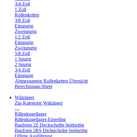
3/4 Zoll
1 Zoll
Rollenketten
3/8 Zoll
Einspurig
Zweispurig
1/2 Zoll
Einspurig
Zweispurig
5/8 Zoll
1 Spurig
2 Spurig
3/4 Zoll
Einspurig
Abmessungen Rollenketten Übersicht
Berechnungs-Sheet
Wälzlager
Zur Kategorie Wälzlager
Rillenkugellager
Rillenkugellager-Einreihig
Bauform 2Z Deckscheibe beidseitig
Bauform 2RS Dichtscheibe beidseitig
Offene Ausführung