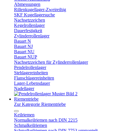
Abmessungen
Rillenkugellager-Zweireihig
SKF Kugellagersuche
Nachsetzzeichen
Kegelrollenlager
Dauerfestigkeit
Zylinderrollenlager
Bauart N
Bauart NJ
Bauart NU
Bauart NUP
Nachsetzzeichen für Zylinderrollenlager
Pendelrollenlager
Stehlagereinheiten
Flanschlagereinheiten
Lager-Lebensdauer
Nadellager
Riementriebe
Zur Kategorie Riementriebe
Keilriemen
Normalkeilriemen nach DIN 2215
Schmalkeilriemen
Schmalkeilriemen nach DIN 7753 ummantelt