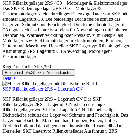
SKF Rillenkugellager 2RS / C3 – Motorlager & Elektromotorlager
Das SKF Rillenkugellager 2RS / C3 – Motorlager &
Elektromotorlager ist ein einreihiges Rillenkugellager von SKF mit
erhöhter Lagerluft C3. Die beidseitige Dichtscheibe schützt das
Lager vor Schmutz und Feuchtigkeit. Durch die erhöhte Lagerluft
C3 eignet sich das Lager besonders für Anwendungen mit höheren
Drehzahlen, Wärmeentwicklung oder Presssitz, zum Beispiel als
Motorlager bzw. Elektromotorlager in Elektromotoren, Pumpen,
Lüftern und Maschinen. Hersteller: SKF Lagertyp: Rillenkugellager
Ausführung: 2RS Lagerluft: C3 Anwendung: Motorlager /
Elektromotorlager
Regulärer Preis:
Ab
3,30 €
Preise inkl. MwSt. zzgl. Versandkosten
Details
SKF Rillenkugellager 2RS – Lagerluft CN
SKF Rillenkugellager 2RS – Lagerluft CN Das SKF
Rillenkugellager 2RS – Lagerluft CN ist ein einreihiges
Rillenkugellager von SKF mit Lagerluft CN. Die beidseitige
Dichtscheibe schützt das Lager vor Schmutz und Feuchtigkeit. Das
Lager eignet sich für Maschinenbau, Pumpen, Rollen, Lüfter,
Fördertechnik und den allgemeinen industriellen Ersatzteilbedarf.
Hersteller: SKF Lagertyp: Rillenkugellager Ausführung: 2RS