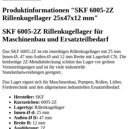
Produktinformationen "SKF 6005-2Z
Rillenkugellager 25x47x12 mm"
SKF 6005-2Z Rillenkugellager für
Maschinenbau und Ersatzteilbedarf
Das SKF 6005-2Z ist ein einreihiges Rillenkugellager mit 25 mm
Innen-Ø, 47 mm Außen-Ø und 12 mm Breite mit Lagerluft CN. Die
beidseitige 2Z-Metallabdeckung schützt das Lager vor groben
Verunreinigungen und ist für viele industrielle
Standardanwendungen geeignet.
Das Lager eignet sich für Maschinenbau, Pumpen, Rollen, Lüfter,
Fördertechnik und den allgemeinen industriellen Ersatzteilbedarf.
Hersteller:
SKF
Kurzzeichen:
6005-2Z
Lagertyp:
Rillenkugellager
Innen-Ø d:
25 mm
Außen-Ø D:
47 mm
Breite B:
12 mm
Ausführung:
2Z