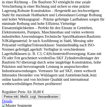
in einer Richtung – Die Bauform NJ ermöglicht eine axiale
Verschiebung in einer Richtung und sichert so eine präzise
Lagerung.Robuste Konstruktion – Hergestellt aus hochwertigem
Stahl für maximale Haltbarkeit und Lebensdauer.Geringe Reibung
und hoher Wirkungsgrad – Präzise gefertigte Laufbahnen sorgen für
minimale Reibung und hohe Effizienz.Vielseitige
Einsatzmöglichkeiten – Perfekt für den Einsatz in Getrieben,
Elektromotoren, Pumpen, Maschinenbau und vielen weiteren
industriellen Anwendungen.Technische Spezifikationen:Bauform:
NJKäfigmaterial: Je nach Ausführung in Stahl, Messing oder
Polyamid verfügbarToleranzklasse: Standardmäßig nach ISO-
Normen gefertigtLagerluft: Verfügbar in verschiedenen
Lagerluftklassen (z. B. C3, C4)Schmierstoffversorgung: Kann mit
Öl oder Fett geschmiert werdenDas SKF Zylinderrollenlager der
Bauform NJ überzeugt durch seine langlebige Konstruktion, hohe
Präzision und hervorragende Leistung in anspruchsvollen
Industrieanwendungen. Vertrauen Sie auf SKF, einen weltweit
führenden Hersteller von Wälzlagern und Antriebstechnik.Jetzt
online kaufen und von höchster Qualität und international
wettbewerbsfähigen Preisen profitieren!
Regulärer Preis:
Ab
30,80 €
Preise inkl. MwSt. zzgl. Versandkosten
Details