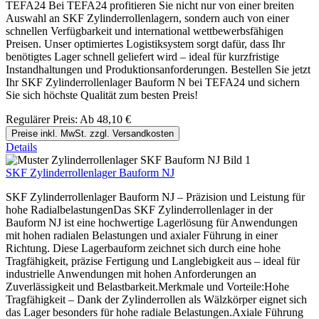
TEFA24 Bei TEFA24 profitieren Sie nicht nur von einer breiten
Auswahl an SKF Zylinderrollenlagern, sondern auch von einer
schnellen Verfügbarkeit und international wettbewerbsfähigen
Preisen. Unser optimiertes Logistiksystem sorgt dafür, dass Ihr
benötigtes Lager schnell geliefert wird – ideal für kurzfristige
Instandhaltungen und Produktionsanforderungen. Bestellen Sie jetzt
Ihr SKF Zylinderrollenlager Bauform N bei TEFA24 und sichern
Sie sich höchste Qualität zum besten Preis!
Regulärer Preis:
Ab
48,10 €
Preise inkl. MwSt. zzgl. Versandkosten
Details
SKF Zylinderrollenlager Bauform NJ
SKF Zylinderrollenlager Bauform NJ – Präzision und Leistung für
hohe RadialbelastungenDas SKF Zylinderrollenlager in der
Bauform NJ ist eine hochwertige Lagerlösung für Anwendungen
mit hohen radialen Belastungen und axialer Führung in einer
Richtung. Diese Lagerbauform zeichnet sich durch eine hohe
Tragfähigkeit, präzise Fertigung und Langlebigkeit aus – ideal für
industrielle Anwendungen mit hohen Anforderungen an
Zuverlässigkeit und Belastbarkeit.Merkmale und Vorteile:Hohe
Tragfähigkeit – Dank der Zylinderrollen als Wälzkörper eignet sich
das Lager besonders für hohe radiale Belastungen.Axiale Führung