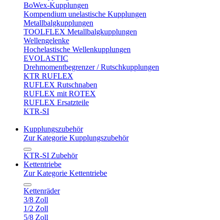
BoWex-Kupplungen
Kompendium unelastische Kupplungen
Metallbalgkupplungen
TOOLFLEX Metallbalgkupplungen
Wellengelenke
Hochelastische Wellenkupplungen
EVOLASTIC
Drehmomentbegrenzer / Rutschkupplungen
KTR RUFLEX
RUFLEX Rutschnaben
RUFLEX mit ROTEX
RUFLEX Ersatzteile
KTR-SI
Kupplungszubehör
Zur Kategorie Kupplungszubehör
KTR-SI Zubehör
Kettentriebe
Zur Kategorie Kettentriebe
Kettenräder
3/8 Zoll
1/2 Zoll
5/8 Zoll