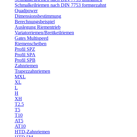
Schmalkeilriemen nach DIN 7753 formgezahnt
Quadpower
Dimensionsbestimmung
Berechnungsbeispiel
Auslegung Riementrieb
Variatorriemen/Breitkeilriemen
Gates Multispeed
Riemenscheiben
Profil SPZ
Profil SPA
Profil SPB
Zahnriemen
Trapezzahnriemen
MXL
XL
L
H
XH
T2.5
T5
T10
AT5
AT10
HTD-Zahnriemen