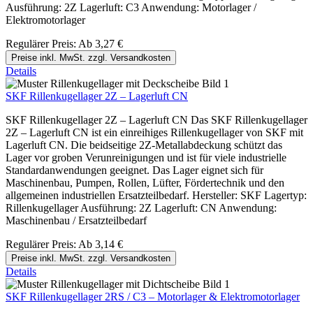
Ausführung: 2Z Lagerluft: C3 Anwendung: Motorlager /
Elektromotorlager
Regulärer Preis:
Ab
3,27 €
Preise inkl. MwSt. zzgl. Versandkosten
Details
SKF Rillenkugellager 2Z – Lagerluft CN
SKF Rillenkugellager 2Z – Lagerluft CN Das SKF Rillenkugellager
2Z – Lagerluft CN ist ein einreihiges Rillenkugellager von SKF mit
Lagerluft CN. Die beidseitige 2Z-Metallabdeckung schützt das
Lager vor groben Verunreinigungen und ist für viele industrielle
Standardanwendungen geeignet. Das Lager eignet sich für
Maschinenbau, Pumpen, Rollen, Lüfter, Fördertechnik und den
allgemeinen industriellen Ersatzteilbedarf. Hersteller: SKF Lagertyp:
Rillenkugellager Ausführung: 2Z Lagerluft: CN Anwendung:
Maschinenbau / Ersatzteilbedarf
Regulärer Preis:
Ab
3,14 €
Preise inkl. MwSt. zzgl. Versandkosten
Details
SKF Rillenkugellager 2RS / C3 – Motorlager & Elektromotorlager