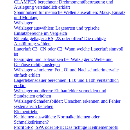
CLAMPEX berechnen: Drehmomentübertragung und
Auslegung verständlich erklärt
Spannhülsen für metrische Wellen auswählen: Maße, Einsatz
und Montage
Wälzlager
Wälzlager auswählen: Lagerarten und typische
Einsatzbereiche im Vergleich
Rillenkugellager 2RS, 2Z oder offen? Die richtige
Ausführung wählen
Lagerluft C3, CN oder C2: Wann welche Lagerluft sinnvoll
ist
Passungen und Toleranzen bei Wälzlagern: Welle und
Gehäuse richtig auslegen
Wälzlager schmieren: Fett, Öl und Nachschmierintervalle
einfach erklärt
Lagerlebensdauer berechnen: L10 und L10h verständlich
erklärt
Wälzlager montieren: Einbaufehler vermeiden und
Standzeiten erhöhen
Wälzlager-Schadensbilder: Ursachen erkennen und Fehler
systematisch beheben
Riementriebe
Keilriemen auswählen: Normalkeilriemen oder
Schmalkeilriemen?
Profil SPZ, SPA oder SPB: Das richtige Keilriemenprofil