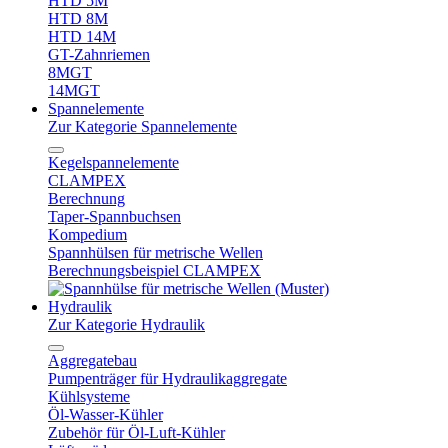
HTD 5M
HTD 8M
HTD 14M
GT-Zahnriemen
8MGT
14MGT
Spannelemente
Zur Kategorie Spannelemente
Kegelspannelemente
CLAMPEX
Berechnung
Taper-Spannbuchsen
Kompedium
Spannhülsen für metrische Wellen
Berechnungsbeispiel CLAMPEX
Hydraulik
Zur Kategorie Hydraulik
Aggregatebau
Pumpenträger für Hydraulikaggregate
Kühlsysteme
Öl-Wasser-Kühler
Zubehör für Öl-Luft-Kühler