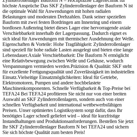
Zylinderrollenlager Bauform N – Hochpräzise Lagertechnik für
höchste Ansprüche Das SKF Zylinderrollenlager der Bauform N ist
die optimale Wahl für Anwendungen mit hohen radialen
Belastungen und moderaten Drehzahlen. Dank seiner speziellen
Bauform mit zwei festen Bordringen am Innenring und einem
bordlosen Außenring bietet dieses Lager eine hervorragende axiale
Verschiebbarkeit innerhalb der Lagerpassung. Dadurch eignet es
sich ideal für Anwendungen mit thermischer Ausdehnung der Welle.
Eigenschaften & Vorteile: Hohe Tragfähigkeit: Zylinderrollenlager
sind speziell für hohe radiale Lasten ausgelegt und bieten eine lange
Lebensdauer.Axiale Verschiebbarkeit: Die Bauform N ermöglicht
eine Relativbewegung zwischen Welle und Gehäuse, wodurch
Verspannungen vermieden werden.Präzision & Qualität: SKF steht
für exzellente Fertigungsqualität und Zuverlässigkeit im industriellen
Einsatz.Vielseitige Einsatzmöglichkeiten: Ideal für Getriebe,
Elektromotoren, Pumpen und andere hochbelastete
Maschinenkomponenten. Schnelle Verfügbarkeit & Top-Preise bei
TEFA24 Bei TEFA24 profitieren Sie nicht nur von einer breiten
Auswahl an SKF Zylinderrollenlagern, sondern auch von einer
schnellen Verfügbarkeit und international wettbewerbsfähigen
Preisen. Unser optimiertes Logistiksystem sorgt dafür, dass Ihr
benötigtes Lager schnell geliefert wird – ideal für kurzfristige
Instandhaltungen und Produktionsanforderungen. Bestellen Sie jetzt
Ihr SKF Zylinderrollenlager Bauform N bei TEFA24 und sichern
Sie sich höchste Qualität zum besten Preis!