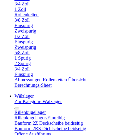
3/4 Zoll
1 Zoll
Rollenketten
3/8 Zoll
Einspurig
Zweispurig
1/2 Zoll
Einspurig
Zweispurig
5/8 Zoll
1 Spurig
2 Spurig
3/4 Zoll
Einspurig
Abmessungen Rollenketten Übersicht
Berechnungs-Sheet
Wälzlager
Zur Kategorie Wälzlager
Rillenkugellager
Rillenkugellager-Einreihig
Bauform 2Z Deckscheibe beidseitig
Bauform 2RS Dichtscheibe beidseitig
Offene Ausführung