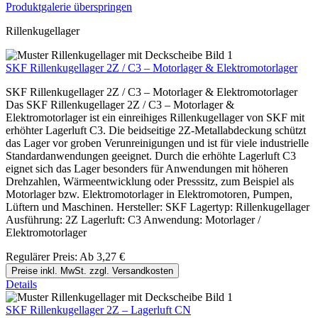
Produktgalerie überspringen
Rillenkugellager
SKF Rillenkugellager 2Z / C3 – Motorlager & Elektromotorlager
SKF Rillenkugellager 2Z / C3 – Motorlager & Elektromotorlager
Das SKF Rillenkugellager 2Z / C3 – Motorlager &
Elektromotorlager ist ein einreihiges Rillenkugellager von SKF mit
erhöhter Lagerluft C3. Die beidseitige 2Z-Metallabdeckung schützt
das Lager vor groben Verunreinigungen und ist für viele industrielle
Standardanwendungen geeignet. Durch die erhöhte Lagerluft C3
eignet sich das Lager besonders für Anwendungen mit höheren
Drehzahlen, Wärmeentwicklung oder Presssitz, zum Beispiel als
Motorlager bzw. Elektromotorlager in Elektromotoren, Pumpen,
Lüftern und Maschinen. Hersteller: SKF Lagertyp: Rillenkugellager
Ausführung: 2Z Lagerluft: C3 Anwendung: Motorlager /
Elektromotorlager
Regulärer Preis:
Ab
3,27 €
Preise inkl. MwSt. zzgl. Versandkosten
Details
SKF Rillenkugellager 2Z – Lagerluft CN