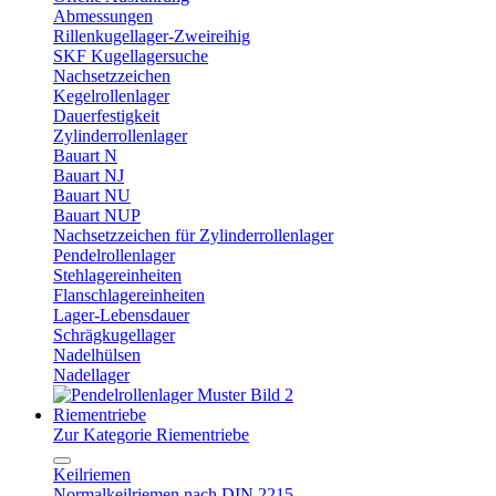
Abmessungen
Rillenkugellager-Zweireihig
SKF Kugellagersuche
Nachsetzzeichen
Kegelrollenlager
Dauerfestigkeit
Zylinderrollenlager
Bauart N
Bauart NJ
Bauart NU
Bauart NUP
Nachsetzzeichen für Zylinderrollenlager
Pendelrollenlager
Stehlagereinheiten
Flanschlagereinheiten
Lager-Lebensdauer
Schrägkugellager
Nadelhülsen
Nadellager
Riementriebe
Zur Kategorie Riementriebe
Keilriemen
Normalkeilriemen nach DIN 2215