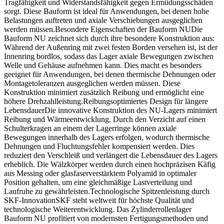
Tragfähigkeit und Widerstandsfähigkeit gegen Ermüdungsschäden
sorgt. Diese Bauform ist ideal für Anwendungen, bei denen hohe
Belastungen auftreten und axiale Verschiebungen ausgeglichen
werden müssen.Besondere Eigenschaften der Bauform NUDie
Bauform NU zeichnet sich durch ihre besondere Konstruktion aus:
Während der Außenring mit zwei festen Borden versehen ist, ist der
Innenring bordlos, sodass das Lager axiale Bewegungen zwischen
Welle und Gehäuse aufnehmen kann. Dies macht es besonders
geeignet für Anwendungen, bei denen thermische Dehnungen oder
Montagetoleranzen ausgeglichen werden müssen. Diese
Konstruktion minimiert zusätzlich Reibung und ermöglicht eine
höhere Drehzahlleistung.Reibungsoptimiertes Design für längere
LebensdauerDie innovative Konstruktion des NU-Lagers minimiert
Reibung und Wärmeentwicklung. Durch den Verzicht auf einen
Schulterkragen an einem der Lagerringe können axiale
Bewegungen innerhalb des Lagers erfolgen, wodurch thermische
Dehnungen und Fluchtungsfehler kompensiert werden. Dies
reduziert den Verschleiß und verlängert die Lebensdauer des Lagers
erheblich. Die Wälzkörper werden durch einen hochpräzisen Käfig
aus Messing oder glasfaserverstärktem Polyamid in optimaler
Position gehalten, um eine gleichmäßige Lastverteilung und
Laufruhe zu gewährleisten.Technologische Spitzenleistung durch
SKF-InnovationSKF steht weltweit für höchste Qualität und
technologische Weiterentwicklung. Das Zylinderrollenlager
Bauform NU profitiert von modernsten Fertigungsmethoden und