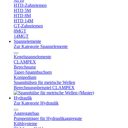
AT10
HTD-Zahnriemen
HTD 5M
HTD 8M
HTD 14M
GT-Zahnriemen
8MGT
14MGT
Spannelemente
Zur Kategorie Spannelemente
Kegelspannelemente
CLAMPEX
Berechnung
Taper-Spannbuchsen
Kompedium
Spannhülsen für metrische Wellen
Berechnungsbeispiel CLAMPEX
Hydraulik
Zur Kategorie Hydraulik
Aggregatebau
Pumpenträger für Hydraulikaggregate
Kühlsysteme