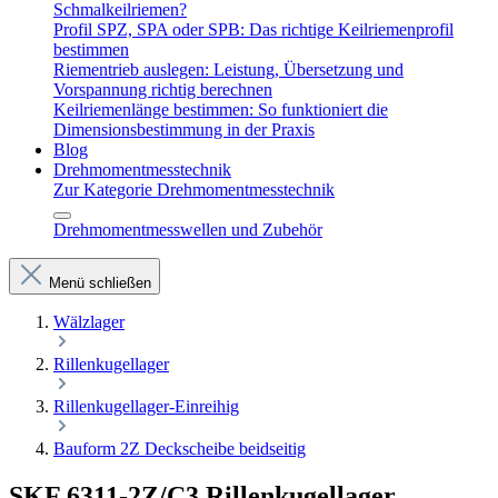
Schmalkeilriemen?
Profil SPZ, SPA oder SPB: Das richtige Keilriemenprofil
bestimmen
Riementrieb auslegen: Leistung, Übersetzung und
Vorspannung richtig berechnen
Keilriemenlänge bestimmen: So funktioniert die
Dimensionsbestimmung in der Praxis
Blog
Drehmomentmesstechnik
Zur Kategorie Drehmomentmesstechnik
Drehmomentmesswellen und Zubehör
Menü schließen
Wälzlager
Rillenkugellager
Rillenkugellager-Einreihig
Bauform 2Z Deckscheibe beidseitig
SKF 6311-2Z/C3 Rillenkugellager –