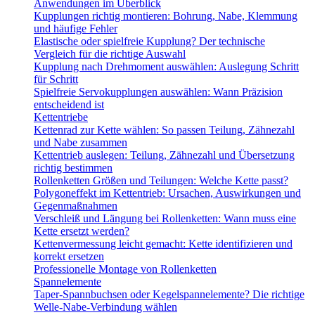
Anwendungen im Überblick
Kupplungen richtig montieren: Bohrung, Nabe, Klemmung
und häufige Fehler
Elastische oder spielfreie Kupplung? Der technische
Vergleich für die richtige Auswahl
Kupplung nach Drehmoment auswählen: Auslegung Schritt
für Schritt
Spielfreie Servokupplungen auswählen: Wann Präzision
entscheidend ist
Kettentriebe
Kettenrad zur Kette wählen: So passen Teilung, Zähnezahl
und Nabe zusammen
Kettentrieb auslegen: Teilung, Zähnezahl und Übersetzung
richtig bestimmen
Rollenketten Größen und Teilungen: Welche Kette passt?
Polygoneffekt im Kettentrieb: Ursachen, Auswirkungen und
Gegenmaßnahmen
Verschleiß und Längung bei Rollenketten: Wann muss eine
Kette ersetzt werden?
Kettenvermessung leicht gemacht: Kette identifizieren und
korrekt ersetzen
Professionelle Montage von Rollenketten
Spannelemente
Taper-Spannbuchsen oder Kegelspannelemente? Die richtige
Welle-Nabe-Verbindung wählen