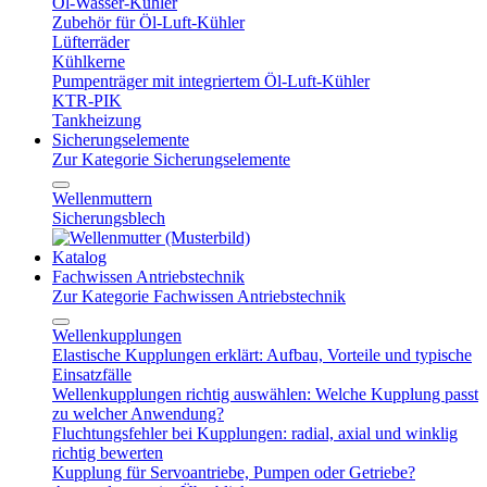
Öl-Wasser-Kühler
Zubehör für Öl-Luft-Kühler
Lüfterräder
Kühlkerne
Pumpenträger mit integriertem Öl-Luft-Kühler
KTR-PIK
Tankheizung
Sicherungselemente
Zur Kategorie Sicherungselemente
Wellenmuttern
Sicherungsblech
Katalog
Fachwissen Antriebstechnik
Zur Kategorie Fachwissen Antriebstechnik
Wellenkupplungen
Elastische Kupplungen erklärt: Aufbau, Vorteile und typische
Einsatzfälle
Wellenkupplungen richtig auswählen: Welche Kupplung passt
zu welcher Anwendung?
Fluchtungsfehler bei Kupplungen: radial, axial und winklig
richtig bewerten
Kupplung für Servoantriebe, Pumpen oder Getriebe?