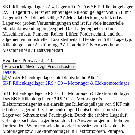
SKF Rillenkugellager 2Z – Lagerluft CN Das SKF Rillenkugellager
2Z – Lagerluft CN ist ein einreihiges Rillenkugellager von SKF mit
Lagerluft CN. Die beidseitige 2Z-Metallabdeckung schützt das
Lager vor groben Verunreinigungen und ist für viele industrielle
Standardanwendungen geeignet. Das Lager eignet sich für
Maschinenbau, Pumpen, Rollen, Lüfter, Fördertechnik und den
allgemeinen industriellen Ersatzteilbedarf. Hersteller: SKF Lagertyp:
Rillenkugellager Ausführung: 2Z Lagerluft: CN Anwendung:
Maschinenbau / Ersatzteilbedarf
Regulärer Preis:
Ab
3,14 €
Preise inkl. MwSt. zzgl. Versandkosten
Details
SKF Rillenkugellager 2RS / C3 – Motorlager & Elektromotorlager
SKF Rillenkugellager 2RS / C3 – Motorlager & Elektromotorlager
Das SKF Rillenkugellager 2RS / C3 – Motorlager &
Elektromotorlager ist ein einreihiges Rillenkugellager von SKF mit
erhöhter Lagerluft C3. Die beidseitige Dichtscheibe schützt das
Lager vor Schmutz und Feuchtigkeit. Durch die erhöhte Lagerluft
C3 eignet sich das Lager besonders für Anwendungen mit höheren
Drehzahlen, Wärmeentwicklung oder Presssitz, zum Beispiel als
Motorlager bzw. Elektromotorlager in Elektromotoren, Pumpen,