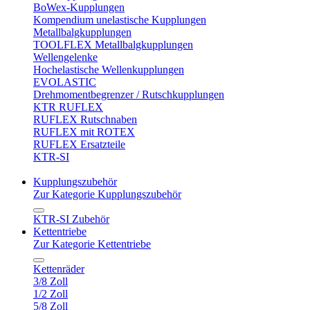
BoWex-Kupplungen
Kompendium unelastische Kupplungen
Metallbalgkupplungen
TOOLFLEX Metallbalgkupplungen
Wellengelenke
Hochelastische Wellenkupplungen
EVOLASTIC
Drehmomentbegrenzer / Rutschkupplungen
KTR RUFLEX
RUFLEX Rutschnaben
RUFLEX mit ROTEX
RUFLEX Ersatzteile
KTR-SI
Kupplungszubehör
Zur Kategorie Kupplungszubehör
KTR-SI Zubehör
Kettentriebe
Zur Kategorie Kettentriebe
Kettenräder
3/8 Zoll
1/2 Zoll
5/8 Zoll