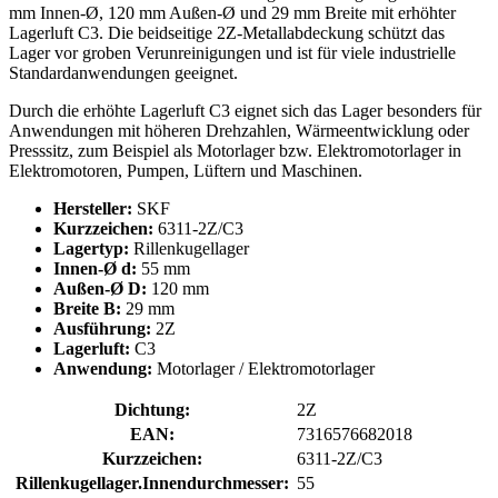
mm Innen-Ø, 120 mm Außen-Ø und 29 mm Breite mit erhöhter
Lagerluft C3. Die beidseitige 2Z-Metallabdeckung schützt das
Lager vor groben Verunreinigungen und ist für viele industrielle
Standardanwendungen geeignet.
Durch die erhöhte Lagerluft C3 eignet sich das Lager besonders für
Anwendungen mit höheren Drehzahlen, Wärmeentwicklung oder
Presssitz, zum Beispiel als Motorlager bzw. Elektromotorlager in
Elektromotoren, Pumpen, Lüftern und Maschinen.
Hersteller:
SKF
Kurzzeichen:
6311-2Z/C3
Lagertyp:
Rillenkugellager
Innen-Ø d:
55 mm
Außen-Ø D:
120 mm
Breite B:
29 mm
Ausführung:
2Z
Lagerluft:
C3
Anwendung:
Motorlager / Elektromotorlager
Dichtung:
2Z
EAN:
7316576682018
Kurzzeichen:
6311-2Z/C3
Rillenkugellager.Innendurchmesser:
55