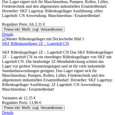
Das Lager eignet sich für Maschinenbau, Pumpen, Rollen, Lüfter,
Fördertechnik und den allgemeinen industriellen Ersatzteilbedarf.
Hersteller: SKF Lagertyp: Rillenkugellager Ausführung: offen
Lagerluft: CN Anwendung: Maschinenbau / Ersatzteilbedarf
Regulärer Preis:
Ab
2,31 €
Preise inkl. MwSt. zzgl. Versandkosten
Details
SKF Rillenkugellager 2Z – Lagerluft CN
SKF Rillenkugellager 2Z – Lagerluft CN Das SKF Rillenkugellager
2Z – Lagerluft CN ist ein einreihiges Rillenkugellager von SKF mit
Lagerluft CN. Die beidseitige 2Z-Metallabdeckung schützt das
Lager vor groben Verunreinigungen und ist für viele industrielle
Standardanwendungen geeignet. Das Lager eignet sich für
Maschinenbau, Pumpen, Rollen, Lüfter, Fördertechnik und den
allgemeinen industriellen Ersatzteilbedarf. Hersteller: SKF Lagertyp:
Rillenkugellager Ausführung: 2Z Lagerluft: CN Anwendung:
Maschinenbau / Ersatzteilbedarf
Varianten ab
12,35 €
Regulärer Preis:
13,96 €
Preise inkl. MwSt. zzgl. Versandkosten
Details