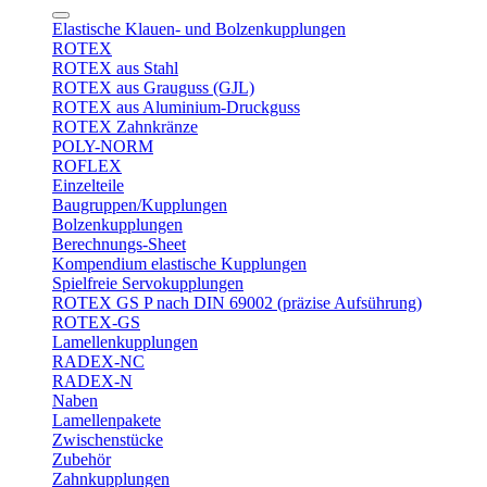
Elastische Klauen- und Bolzenkupplungen
ROTEX
ROTEX aus Stahl
ROTEX aus Grauguss (GJL)
ROTEX aus Aluminium-Druckguss
ROTEX Zahnkränze
POLY-NORM
ROFLEX
Einzelteile
Baugruppen/Kupplungen
Bolzenkupplungen
Berechnungs-Sheet
Kompendium elastische Kupplungen
Spielfreie Servokupplungen
ROTEX GS P nach DIN 69002 (präzise Aufsührung)
ROTEX-GS
Lamellenkupplungen
RADEX-NC
RADEX-N
Naben
Lamellenpakete
Zwischenstücke
Zubehör
Zahnkupplungen