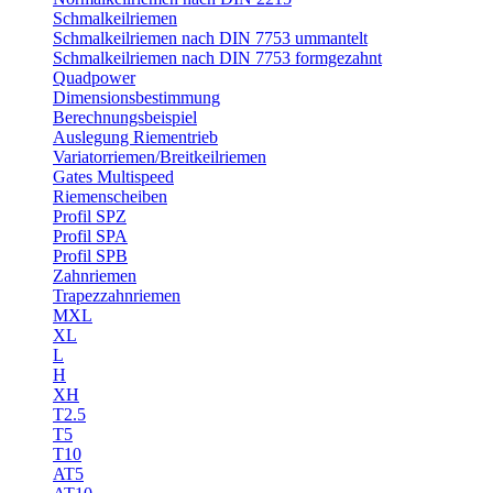
Schmalkeilriemen
Schmalkeilriemen nach DIN 7753 ummantelt
Schmalkeilriemen nach DIN 7753 formgezahnt
Quadpower
Dimensionsbestimmung
Berechnungsbeispiel
Auslegung Riementrieb
Variatorriemen/Breitkeilriemen
Gates Multispeed
Riemenscheiben
Profil SPZ
Profil SPA
Profil SPB
Zahnriemen
Trapezzahnriemen
MXL
XL
L
H
XH
T2.5
T5
T10
AT5