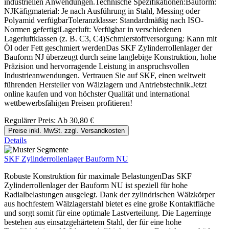
industriellen Anwendungen.Technische Spezifikationen:Bauform:
NJKäfigmaterial: Je nach Ausführung in Stahl, Messing oder
Polyamid verfügbarToleranzklasse: Standardmäßig nach ISO-
Normen gefertigtLagerluft: Verfügbar in verschiedenen
Lagerluftklassen (z. B. C3, C4)Schmierstoffversorgung: Kann mit
Öl oder Fett geschmiert werdenDas SKF Zylinderrollenlager der
Bauform NJ überzeugt durch seine langlebige Konstruktion, hohe
Präzision und hervorragende Leistung in anspruchsvollen
Industrieanwendungen. Vertrauen Sie auf SKF, einen weltweit
führenden Hersteller von Wälzlagern und Antriebstechnik.Jetzt
online kaufen und von höchster Qualität und international
wettbewerbsfähigen Preisen profitieren!
Regulärer Preis:
Ab
30,80 €
Preise inkl. MwSt. zzgl. Versandkosten
Details
SKF Zylinderrollenlager Bauform NU
Robuste Konstruktion für maximale BelastungenDas SKF
Zylinderrollenlager der Bauform NU ist speziell für hohe
Radialbelastungen ausgelegt. Dank der zylindrischen Wälzkörper
aus hochfestem Wälzlagerstahl bietet es eine große Kontaktfläche
und sorgt somit für eine optimale Lastverteilung. Die Lagerringe
bestehen aus einsatzgehärtetem Stahl, der für eine hohe