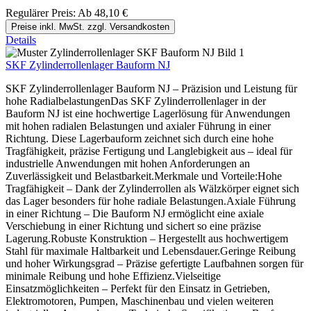
Regulärer Preis:
Ab
48,10 €
Preise inkl. MwSt. zzgl. Versandkosten
Details
SKF Zylinderrollenlager Bauform NJ
SKF Zylinderrollenlager Bauform NJ – Präzision und Leistung für
hohe RadialbelastungenDas SKF Zylinderrollenlager in der
Bauform NJ ist eine hochwertige Lagerlösung für Anwendungen
mit hohen radialen Belastungen und axialer Führung in einer
Richtung. Diese Lagerbauform zeichnet sich durch eine hohe
Tragfähigkeit, präzise Fertigung und Langlebigkeit aus – ideal für
industrielle Anwendungen mit hohen Anforderungen an
Zuverlässigkeit und Belastbarkeit.Merkmale und Vorteile:Hohe
Tragfähigkeit – Dank der Zylinderrollen als Wälzkörper eignet sich
das Lager besonders für hohe radiale Belastungen.Axiale Führung
in einer Richtung – Die Bauform NJ ermöglicht eine axiale
Verschiebung in einer Richtung und sichert so eine präzise
Lagerung.Robuste Konstruktion – Hergestellt aus hochwertigem
Stahl für maximale Haltbarkeit und Lebensdauer.Geringe Reibung
und hoher Wirkungsgrad – Präzise gefertigte Laufbahnen sorgen für
minimale Reibung und hohe Effizienz.Vielseitige
Einsatzmöglichkeiten – Perfekt für den Einsatz in Getrieben,
Elektromotoren, Pumpen, Maschinenbau und vielen weiteren