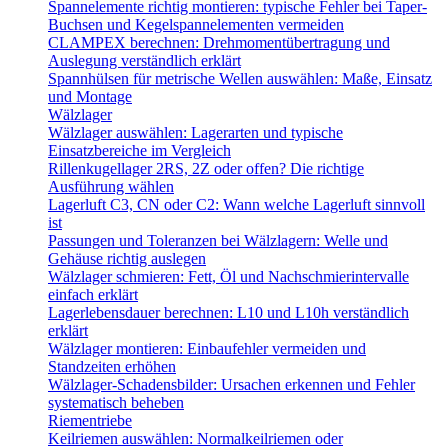
Spannelemente richtig montieren: typische Fehler bei Taper-
Buchsen und Kegelspannelementen vermeiden
CLAMPEX berechnen: Drehmomentübertragung und
Auslegung verständlich erklärt
Spannhülsen für metrische Wellen auswählen: Maße, Einsatz
und Montage
Wälzlager
Wälzlager auswählen: Lagerarten und typische
Einsatzbereiche im Vergleich
Rillenkugellager 2RS, 2Z oder offen? Die richtige
Ausführung wählen
Lagerluft C3, CN oder C2: Wann welche Lagerluft sinnvoll
ist
Passungen und Toleranzen bei Wälzlagern: Welle und
Gehäuse richtig auslegen
Wälzlager schmieren: Fett, Öl und Nachschmierintervalle
einfach erklärt
Lagerlebensdauer berechnen: L10 und L10h verständlich
erklärt
Wälzlager montieren: Einbaufehler vermeiden und
Standzeiten erhöhen
Wälzlager-Schadensbilder: Ursachen erkennen und Fehler
systematisch beheben
Riementriebe
Keilriemen auswählen: Normalkeilriemen oder