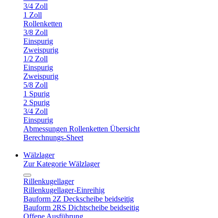
3/4 Zoll
1 Zoll
Rollenketten
3/8 Zoll
Einspurig
Zweispurig
1/2 Zoll
Einspurig
Zweispurig
5/8 Zoll
1 Spurig
2 Spurig
3/4 Zoll
Einspurig
Abmessungen Rollenketten Übersicht
Berechnungs-Sheet
Wälzlager
Zur Kategorie Wälzlager
Rillenkugellager
Rillenkugellager-Einreihig
Bauform 2Z Deckscheibe beidseitig
Bauform 2RS Dichtscheibe beidseitig
Offene Ausführung