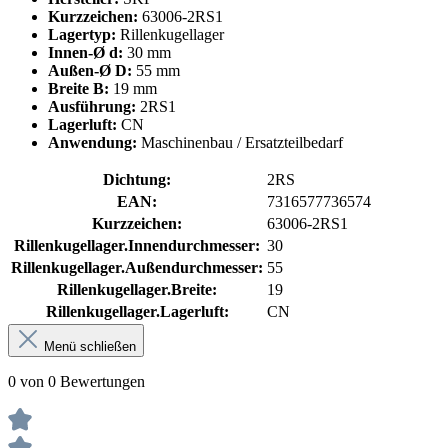
Kurzzeichen:
63006-2RS1
Lagertyp:
Rillenkugellager
Innen-Ø d:
30 mm
Außen-Ø D:
55 mm
Breite B:
19 mm
Ausführung:
2RS1
Lagerluft:
CN
Anwendung:
Maschinenbau / Ersatzteilbedarf
Dichtung:
2RS
EAN:
7316577736574
Kurzzeichen:
63006-2RS1
Rillenkugellager.Innendurchmesser:
30
Rillenkugellager.Außendurchmesser:
55
Rillenkugellager.Breite:
19
Rillenkugellager.Lagerluft:
CN
Menü schließen
0 von 0 Bewertungen