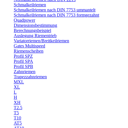
Schmalkeilriemen
Schmalkeilriemen nach DIN 7753 ummantelt
Schmalkeilriemen nach DIN 7753 formgezahnt
Quadpower
Dimensionsbestimmung
Berechnungsbeispiel
Auslegung Riementrieb
Variatorriemen/Breitkeilriemen
Gates Multispeed
Riemenscheiben
Profil SPZ
Profil SPA
Profil SPB
Zahnriemen
Trapezzahnriemen
MXL
XL
L
H
XH
T2.5
T5
T10
AT5