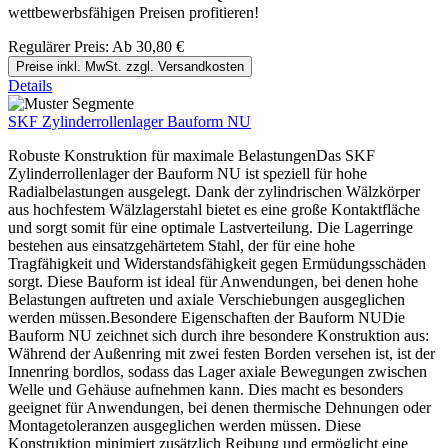
wettbewerbsfähigen Preisen profitieren!
Regulärer Preis:
Ab
30,80 €
Preise inkl. MwSt. zzgl. Versandkosten
Details
SKF Zylinderrollenlager Bauform NU
Robuste Konstruktion für maximale BelastungenDas SKF
Zylinderrollenlager der Bauform NU ist speziell für hohe
Radialbelastungen ausgelegt. Dank der zylindrischen Wälzkörper
aus hochfestem Wälzlagerstahl bietet es eine große Kontaktfläche
und sorgt somit für eine optimale Lastverteilung. Die Lagerringe
bestehen aus einsatzgehärtetem Stahl, der für eine hohe
Tragfähigkeit und Widerstandsfähigkeit gegen Ermüdungsschäden
sorgt. Diese Bauform ist ideal für Anwendungen, bei denen hohe
Belastungen auftreten und axiale Verschiebungen ausgeglichen
werden müssen.Besondere Eigenschaften der Bauform NUDie
Bauform NU zeichnet sich durch ihre besondere Konstruktion aus:
Während der Außenring mit zwei festen Borden versehen ist, ist der
Innenring bordlos, sodass das Lager axiale Bewegungen zwischen
Welle und Gehäuse aufnehmen kann. Dies macht es besonders
geeignet für Anwendungen, bei denen thermische Dehnungen oder
Montagetoleranzen ausgeglichen werden müssen. Diese
Konstruktion minimiert zusätzlich Reibung und ermöglicht eine