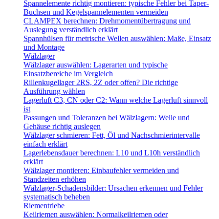
Spannelemente richtig montieren: typische Fehler bei Taper-
Buchsen und Kegelspannelementen vermeiden
CLAMPEX berechnen: Drehmomentübertragung und
Auslegung verständlich erklärt
Spannhülsen für metrische Wellen auswählen: Maße, Einsatz
und Montage
Wälzlager
Wälzlager auswählen: Lagerarten und typische
Einsatzbereiche im Vergleich
Rillenkugellager 2RS, 2Z oder offen? Die richtige
Ausführung wählen
Lagerluft C3, CN oder C2: Wann welche Lagerluft sinnvoll
ist
Passungen und Toleranzen bei Wälzlagern: Welle und
Gehäuse richtig auslegen
Wälzlager schmieren: Fett, Öl und Nachschmierintervalle
einfach erklärt
Lagerlebensdauer berechnen: L10 und L10h verständlich
erklärt
Wälzlager montieren: Einbaufehler vermeiden und
Standzeiten erhöhen
Wälzlager-Schadensbilder: Ursachen erkennen und Fehler
systematisch beheben
Riementriebe
Keilriemen auswählen: Normalkeilriemen oder