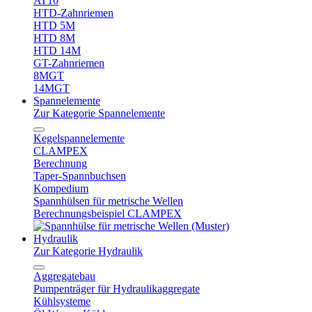
AT10
HTD-Zahnriemen
HTD 5M
HTD 8M
HTD 14M
GT-Zahnriemen
8MGT
14MGT
Spannelemente
Zur Kategorie Spannelemente
Kegelspannelemente
CLAMPEX
Berechnung
Taper-Spannbuchsen
Kompedium
Spannhülsen für metrische Wellen
Berechnungsbeispiel CLAMPEX
Hydraulik
Zur Kategorie Hydraulik
Aggregatebau
Pumpenträger für Hydraulikaggregate
Kühlsysteme