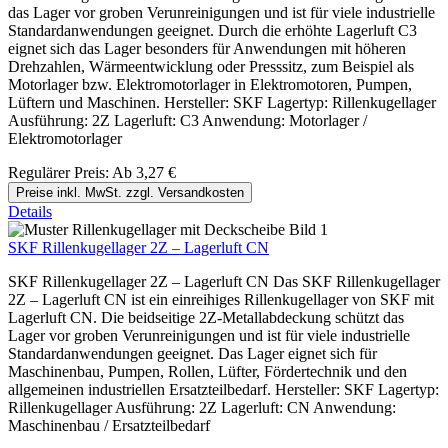
das Lager vor groben Verunreinigungen und ist für viele industrielle
Standardanwendungen geeignet. Durch die erhöhte Lagerluft C3
eignet sich das Lager besonders für Anwendungen mit höheren
Drehzahlen, Wärmeentwicklung oder Presssitz, zum Beispiel als
Motorlager bzw. Elektromotorlager in Elektromotoren, Pumpen,
Lüftern und Maschinen. Hersteller: SKF Lagertyp: Rillenkugellager
Ausführung: 2Z Lagerluft: C3 Anwendung: Motorlager /
Elektromotorlager
Regulärer Preis:
Ab
3,27 €
Preise inkl. MwSt. zzgl. Versandkosten
Details
SKF Rillenkugellager 2Z – Lagerluft CN
SKF Rillenkugellager 2Z – Lagerluft CN Das SKF Rillenkugellager
2Z – Lagerluft CN ist ein einreihiges Rillenkugellager von SKF mit
Lagerluft CN. Die beidseitige 2Z-Metallabdeckung schützt das
Lager vor groben Verunreinigungen und ist für viele industrielle
Standardanwendungen geeignet. Das Lager eignet sich für
Maschinenbau, Pumpen, Rollen, Lüfter, Fördertechnik und den
allgemeinen industriellen Ersatzteilbedarf. Hersteller: SKF Lagertyp:
Rillenkugellager Ausführung: 2Z Lagerluft: CN Anwendung:
Maschinenbau / Ersatzteilbedarf