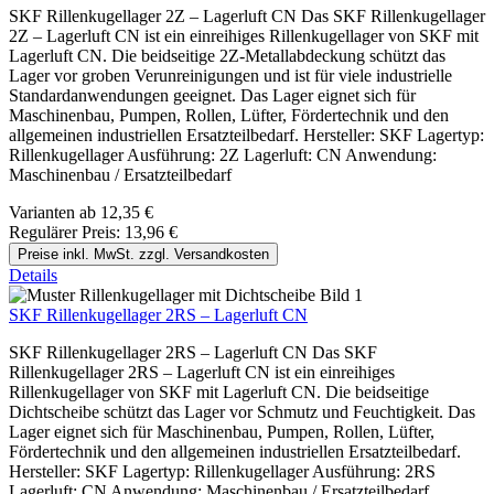
SKF Rillenkugellager 2Z – Lagerluft CN Das SKF Rillenkugellager
2Z – Lagerluft CN ist ein einreihiges Rillenkugellager von SKF mit
Lagerluft CN. Die beidseitige 2Z-Metallabdeckung schützt das
Lager vor groben Verunreinigungen und ist für viele industrielle
Standardanwendungen geeignet. Das Lager eignet sich für
Maschinenbau, Pumpen, Rollen, Lüfter, Fördertechnik und den
allgemeinen industriellen Ersatzteilbedarf. Hersteller: SKF Lagertyp:
Rillenkugellager Ausführung: 2Z Lagerluft: CN Anwendung:
Maschinenbau / Ersatzteilbedarf
Varianten ab
12,35 €
Regulärer Preis:
13,96 €
Preise inkl. MwSt. zzgl. Versandkosten
Details
SKF Rillenkugellager 2RS – Lagerluft CN
SKF Rillenkugellager 2RS – Lagerluft CN Das SKF
Rillenkugellager 2RS – Lagerluft CN ist ein einreihiges
Rillenkugellager von SKF mit Lagerluft CN. Die beidseitige
Dichtscheibe schützt das Lager vor Schmutz und Feuchtigkeit. Das
Lager eignet sich für Maschinenbau, Pumpen, Rollen, Lüfter,
Fördertechnik und den allgemeinen industriellen Ersatzteilbedarf.
Hersteller: SKF Lagertyp: Rillenkugellager Ausführung: 2RS
Lagerluft: CN Anwendung: Maschinenbau / Ersatzteilbedarf