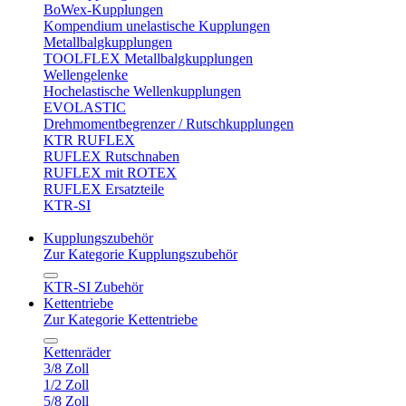
BoWex-Kupplungen
Kompendium unelastische Kupplungen
Metallbalgkupplungen
TOOLFLEX Metallbalgkupplungen
Wellengelenke
Hochelastische Wellenkupplungen
EVOLASTIC
Drehmomentbegrenzer / Rutschkupplungen
KTR RUFLEX
RUFLEX Rutschnaben
RUFLEX mit ROTEX
RUFLEX Ersatzteile
KTR-SI
Kupplungszubehör
Zur Kategorie Kupplungszubehör
KTR-SI Zubehör
Kettentriebe
Zur Kategorie Kettentriebe
Kettenräder
3/8 Zoll
1/2 Zoll
5/8 Zoll