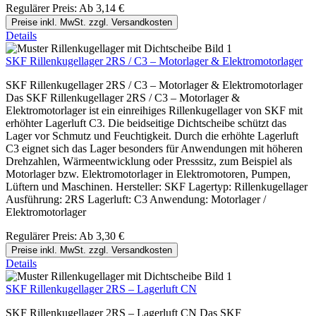
Regulärer Preis:
Ab
3,14 €
Preise inkl. MwSt. zzgl. Versandkosten
Details
SKF Rillenkugellager 2RS / C3 – Motorlager & Elektromotorlager
SKF Rillenkugellager 2RS / C3 – Motorlager & Elektromotorlager
Das SKF Rillenkugellager 2RS / C3 – Motorlager &
Elektromotorlager ist ein einreihiges Rillenkugellager von SKF mit
erhöhter Lagerluft C3. Die beidseitige Dichtscheibe schützt das
Lager vor Schmutz und Feuchtigkeit. Durch die erhöhte Lagerluft
C3 eignet sich das Lager besonders für Anwendungen mit höheren
Drehzahlen, Wärmeentwicklung oder Presssitz, zum Beispiel als
Motorlager bzw. Elektromotorlager in Elektromotoren, Pumpen,
Lüftern und Maschinen. Hersteller: SKF Lagertyp: Rillenkugellager
Ausführung: 2RS Lagerluft: C3 Anwendung: Motorlager /
Elektromotorlager
Regulärer Preis:
Ab
3,30 €
Preise inkl. MwSt. zzgl. Versandkosten
Details
SKF Rillenkugellager 2RS – Lagerluft CN
SKF Rillenkugellager 2RS – Lagerluft CN Das SKF