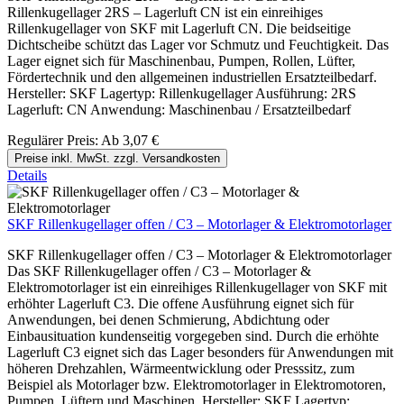
Rillenkugellager 2RS – Lagerluft CN ist ein einreihiges
Rillenkugellager von SKF mit Lagerluft CN. Die beidseitige
Dichtscheibe schützt das Lager vor Schmutz und Feuchtigkeit. Das
Lager eignet sich für Maschinenbau, Pumpen, Rollen, Lüfter,
Fördertechnik und den allgemeinen industriellen Ersatzteilbedarf.
Hersteller: SKF Lagertyp: Rillenkugellager Ausführung: 2RS
Lagerluft: CN Anwendung: Maschinenbau / Ersatzteilbedarf
Regulärer Preis:
Ab
3,07 €
Preise inkl. MwSt. zzgl. Versandkosten
Details
SKF Rillenkugellager offen / C3 – Motorlager & Elektromotorlager
SKF Rillenkugellager offen / C3 – Motorlager & Elektromotorlager
Das SKF Rillenkugellager offen / C3 – Motorlager &
Elektromotorlager ist ein einreihiges Rillenkugellager von SKF mit
erhöhter Lagerluft C3. Die offene Ausführung eignet sich für
Anwendungen, bei denen Schmierung, Abdichtung oder
Einbausituation kundenseitig vorgegeben sind. Durch die erhöhte
Lagerluft C3 eignet sich das Lager besonders für Anwendungen mit
höheren Drehzahlen, Wärmeentwicklung oder Presssitz, zum
Beispiel als Motorlager bzw. Elektromotorlager in Elektromotoren,
Pumpen, Lüftern und Maschinen. Hersteller: SKF Lagertyp: