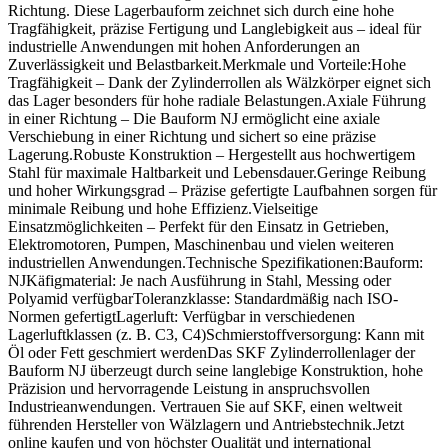
Richtung. Diese Lagerbauform zeichnet sich durch eine hohe
Tragfähigkeit, präzise Fertigung und Langlebigkeit aus – ideal für
industrielle Anwendungen mit hohen Anforderungen an
Zuverlässigkeit und Belastbarkeit.Merkmale und Vorteile:Hohe
Tragfähigkeit – Dank der Zylinderrollen als Wälzkörper eignet sich
das Lager besonders für hohe radiale Belastungen.Axiale Führung
in einer Richtung – Die Bauform NJ ermöglicht eine axiale
Verschiebung in einer Richtung und sichert so eine präzise
Lagerung.Robuste Konstruktion – Hergestellt aus hochwertigem
Stahl für maximale Haltbarkeit und Lebensdauer.Geringe Reibung
und hoher Wirkungsgrad – Präzise gefertigte Laufbahnen sorgen für
minimale Reibung und hohe Effizienz.Vielseitige
Einsatzmöglichkeiten – Perfekt für den Einsatz in Getrieben,
Elektromotoren, Pumpen, Maschinenbau und vielen weiteren
industriellen Anwendungen.Technische Spezifikationen:Bauform:
NJKäfigmaterial: Je nach Ausführung in Stahl, Messing oder
Polyamid verfügbarToleranzklasse: Standardmäßig nach ISO-
Normen gefertigtLagerluft: Verfügbar in verschiedenen
Lagerluftklassen (z. B. C3, C4)Schmierstoffversorgung: Kann mit
Öl oder Fett geschmiert werdenDas SKF Zylinderrollenlager der
Bauform NJ überzeugt durch seine langlebige Konstruktion, hohe
Präzision und hervorragende Leistung in anspruchsvollen
Industrieanwendungen. Vertrauen Sie auf SKF, einen weltweit
führenden Hersteller von Wälzlagern und Antriebstechnik.Jetzt
online kaufen und von höchster Qualität und international