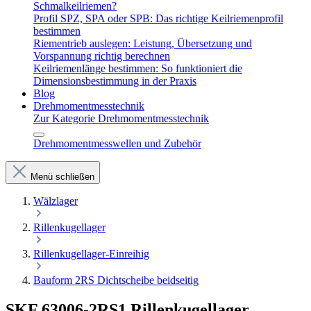
Schmalkeilriemen?
Profil SPZ, SPA oder SPB: Das richtige Keilriemenprofil
bestimmen
Riementrieb auslegen: Leistung, Übersetzung und
Vorspannung richtig berechnen
Keilriemenlänge bestimmen: So funktioniert die
Dimensionsbestimmung in der Praxis
Blog
Drehmomentmesstechnik
Zur Kategorie Drehmomentmesstechnik
Drehmomentmesswellen und Zubehör
Menü schließen
Wälzlager
Rillenkugellager
Rillenkugellager-Einreihig
Bauform 2RS Dichtscheibe beidseitig
SKF 63006-2RS1 Rillenkugellager