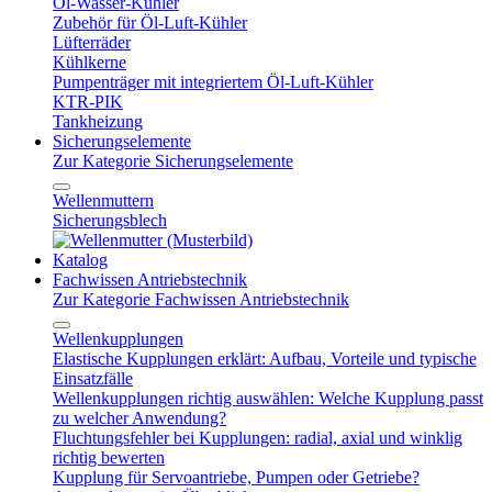
Öl-Wasser-Kühler
Zubehör für Öl-Luft-Kühler
Lüfterräder
Kühlkerne
Pumpenträger mit integriertem Öl-Luft-Kühler
KTR-PIK
Tankheizung
Sicherungselemente
Zur Kategorie Sicherungselemente
Wellenmuttern
Sicherungsblech
Katalog
Fachwissen Antriebstechnik
Zur Kategorie Fachwissen Antriebstechnik
Wellenkupplungen
Elastische Kupplungen erklärt: Aufbau, Vorteile und typische
Einsatzfälle
Wellenkupplungen richtig auswählen: Welche Kupplung passt
zu welcher Anwendung?
Fluchtungsfehler bei Kupplungen: radial, axial und winklig
richtig bewerten
Kupplung für Servoantriebe, Pumpen oder Getriebe?