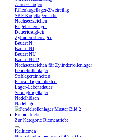
Abmessungen
Rillenkugellager-Zweireihig
SKF Kugellagersuche
Nachsetzzeichen
Kegelrollenlager
Dauerfestigkeit
Zylinderrollenlager
Bauart N
Bauart NJ
Bauart NU
Bauart NUP
Nachsetzzeichen für Zylinderrollenlager
Pendelrollenlager
Stehlagereinheiten
Flanschlagereinheiten
Lager-Lebensdauer
Schrägkugellager
Nadelhülsen
Nadellager
Riementriebe
Zur Kategorie Riementriebe
Keilriemen
Normalkeilriemen nach DIN 2215