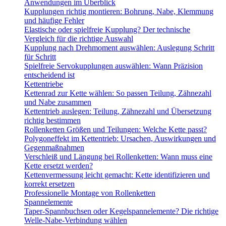
Anwendungen im Überblick
Kupplungen richtig montieren: Bohrung, Nabe, Klemmung
und häufige Fehler
Elastische oder spielfreie Kupplung? Der technische
Vergleich für die richtige Auswahl
Kupplung nach Drehmoment auswählen: Auslegung Schritt
für Schritt
Spielfreie Servokupplungen auswählen: Wann Präzision
entscheidend ist
Kettentriebe
Kettenrad zur Kette wählen: So passen Teilung, Zähnezahl
und Nabe zusammen
Kettentrieb auslegen: Teilung, Zähnezahl und Übersetzung
richtig bestimmen
Rollenketten Größen und Teilungen: Welche Kette passt?
Polygoneffekt im Kettentrieb: Ursachen, Auswirkungen und
Gegenmaßnahmen
Verschleiß und Längung bei Rollenketten: Wann muss eine
Kette ersetzt werden?
Kettenvermessung leicht gemacht: Kette identifizieren und
korrekt ersetzen
Professionelle Montage von Rollenketten
Spannelemente
Taper-Spannbuchsen oder Kegelspannelemente? Die richtige
Welle-Nabe-Verbindung wählen