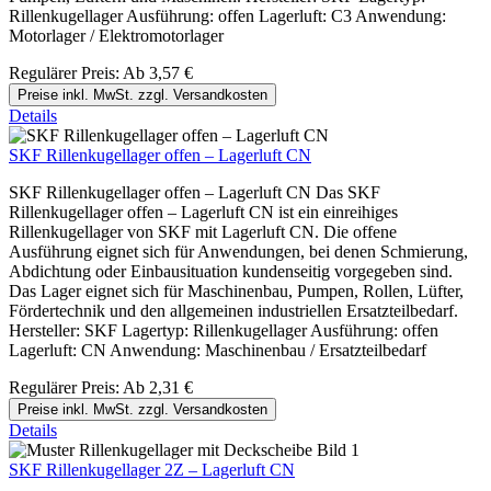
Rillenkugellager Ausführung: offen Lagerluft: C3 Anwendung:
Motorlager / Elektromotorlager
Regulärer Preis:
Ab
3,57 €
Preise inkl. MwSt. zzgl. Versandkosten
Details
SKF Rillenkugellager offen – Lagerluft CN
SKF Rillenkugellager offen – Lagerluft CN Das SKF
Rillenkugellager offen – Lagerluft CN ist ein einreihiges
Rillenkugellager von SKF mit Lagerluft CN. Die offene
Ausführung eignet sich für Anwendungen, bei denen Schmierung,
Abdichtung oder Einbausituation kundenseitig vorgegeben sind.
Das Lager eignet sich für Maschinenbau, Pumpen, Rollen, Lüfter,
Fördertechnik und den allgemeinen industriellen Ersatzteilbedarf.
Hersteller: SKF Lagertyp: Rillenkugellager Ausführung: offen
Lagerluft: CN Anwendung: Maschinenbau / Ersatzteilbedarf
Regulärer Preis:
Ab
2,31 €
Preise inkl. MwSt. zzgl. Versandkosten
Details
SKF Rillenkugellager 2Z – Lagerluft CN