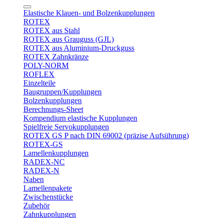
Elastische Klauen- und Bolzenkupplungen
ROTEX
ROTEX aus Stahl
ROTEX aus Grauguss (GJL)
ROTEX aus Aluminium-Druckguss
ROTEX Zahnkränze
POLY-NORM
ROFLEX
Einzelteile
Baugruppen/Kupplungen
Bolzenkupplungen
Berechnungs-Sheet
Kompendium elastische Kupplungen
Spielfreie Servokupplungen
ROTEX GS P nach DIN 69002 (präzise Aufsührung)
ROTEX-GS
Lamellenkupplungen
RADEX-NC
RADEX-N
Naben
Lamellenpakete
Zwischenstücke
Zubehör
Zahnkupplungen