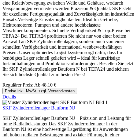
eine Relativbewegung zwischen Welle und Gehäuse, wodurch
Verspannungen vermieden werden.Präzision & Qualität: SKF steht
für exzellente Fertigungsqualität und Zuverlässigkeit im industriellen
Einsatz.Vielseitige Einsatzmöglichkeiten: Ideal für Getriebe,
Elektromotoren, Pumpen und andere hochbelastete
Maschinenkomponenten. Schnelle Verfügbarkeit & Top-Preise bei
TEFA24 Bei TEFA24 profitieren Sie nicht nur von einer breiten
Auswahl an SKF Zylinderrollenlagern, sondern auch von einer
schnellen Verfügbarkeit und international wettbewerbsfähigen
Preisen. Unser optimiertes Logistiksystem sorgt dafür, dass Ihr
benötigtes Lager schnell geliefert wird – ideal für kurzfristige
Instandhaltungen und Produktionsanforderungen. Bestellen Sie jetzt
Ihr SKF Zylinderrollenlager Bauform N bei TEFA24 und sichern
Sie sich höchste Qualität zum besten Preis!
Regulärer Preis:
Ab
48,10 €
Preise inkl. MwSt. zzgl. Versandkosten
Details
SKF Zylinderrollenlager Bauform NJ
SKF Zylinderrollenlager Bauform NJ – Präzision und Leistung für
hohe RadialbelastungenDas SKF Zylinderrollenlager in der
Bauform NJ ist eine hochwertige Lagerlösung für Anwendungen
mit hohen radialen Belastungen und axialer Führung in einer