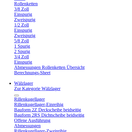
Rollenketten
3/8 Zoll
Einspurig
Zweispurig
1/2 Zoll
Einspurig
Zweispurig
5/8 Zoll
1 Spurig
2 Spurig
3/4 Zoll
Einspurig
Abmessungen Rollenketten Übersicht
Berechnungs-Sheet
Wälzlager
Zur Kategorie Wälzlager
Rillenkugellager
Rillenkugellager-Einreihig
Bauform 2Z Deckscheibe beidseitig
Bauform 2RS Dichtscheibe beidseitig
Offene Ausführung
Abmessungen
Rillenkugellager-Zweireihig