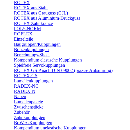
ROTEX
ROTEX aus Stahl
ROTEX aus Grauguss (GJL)
ROTEX aus Aluminium-Druckguss
ROTEX Zahnkränze
POLY-NORM
ROFLEX
Einzelteile
Baugruppen/Kupplungen
Bolzenkupplungen
Berechnungs-Sheet
Kompendium elastische Kupplungen
Spielfreie Servokupplungen
ROTEX GS P nach DIN 69002 (präzise Aufsührung)
ROTEX-GS
Lamellenkupplungen
RADEX-NC
RADEX-N
Naben
Lamellenpakete
Zwischenstücke
Zubehör
Zahnkupplungen
BoWex-Kupplungen
Kompendium unelastische Kupplungen