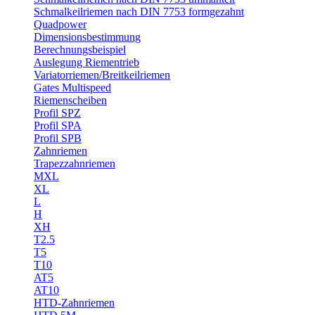
Schmalkeilriemen nach DIN 7753 formgezahnt
Quadpower
Dimensionsbestimmung
Berechnungsbeispiel
Auslegung Riementrieb
Variatorriemen/Breitkeilriemen
Gates Multispeed
Riemenscheiben
Profil SPZ
Profil SPA
Profil SPB
Zahnriemen
Trapezzahnriemen
MXL
XL
L
H
XH
T2.5
T5
T10
AT5
AT10
HTD-Zahnriemen