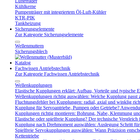
Lüfterräder
Kühlkerne
Pumpenträger mit integriertem Öl-Luft-Kühler
KTR-PIK
Tankheizung
Sicherungselemente
Zur Kategorie Sicherungselemente
Wellenmuttern
Sicherungsblech
Katalog
Fachwissen Antriebstechnik
Zur Kategorie Fachwissen Antriebstechnik
Wellenkupplungen
Elastische Kupplungen erklärt: Aufbau, Vorteile und typische Ei
Wellenkupplungen richtig auswählen: Welche Kupplung passt
Fluchtungsfehler bei Kupplungen: radial, axial und winklig ric
Kupplung für Servoantriebe, Pumpen oder Getriebe? Anwendu
Kupplungen richtig montieren: Bohrung, Nabe, Klemmung und
Elastische oder spielfreie Kupplung? Der technische Vergleich 
Kupplung nach Drehmoment auswählen: Auslegung Schritt für 
Spielfreie Servokupplungen auswählen: Wann Präzision entsche
Kettentriebe