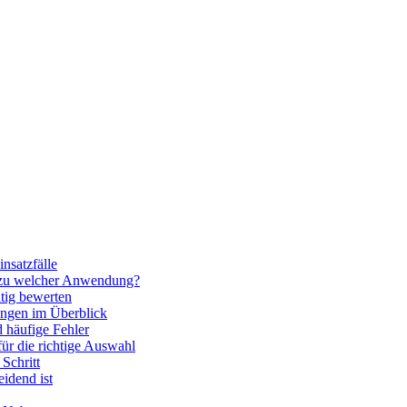
nsatzfälle
 zu welcher Anwendung?
htig bewerten
ngen im Überblick
 häufige Fehler
für die richtige Auswahl
Schritt
idend ist