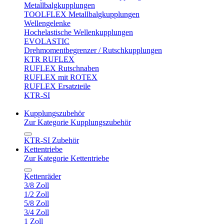
Metallbalgkupplungen
TOOLFLEX Metallbalgkupplungen
Wellengelenke
Hochelastische Wellenkupplungen
EVOLASTIC
Drehmomentbegrenzer / Rutschkupplungen
KTR RUFLEX
RUFLEX Rutschnaben
RUFLEX mit ROTEX
RUFLEX Ersatzteile
KTR-SI
Kupplungszubehör
Zur Kategorie Kupplungszubehör
KTR-SI Zubehör
Kettentriebe
Zur Kategorie Kettentriebe
Kettenräder
3/8 Zoll
1/2 Zoll
5/8 Zoll
3/4 Zoll
1 Zoll