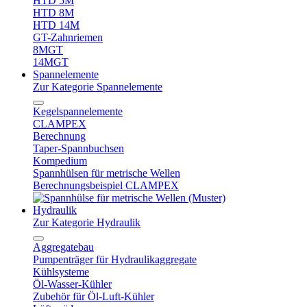
HTD 5M
HTD 8M
HTD 14M
GT-Zahnriemen
8MGT
14MGT
Spannelemente
Zur Kategorie Spannelemente
Kegelspannelemente
CLAMPEX
Berechnung
Taper-Spannbuchsen
Kompedium
Spannhülsen für metrische Wellen
Berechnungsbeispiel CLAMPEX
Hydraulik
Zur Kategorie Hydraulik
Aggregatebau
Pumpenträger für Hydraulikaggregate
Kühlsysteme
Öl-Wasser-Kühler
Zubehör für Öl-Luft-Kühler