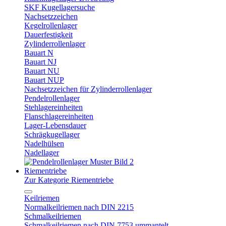
SKF Kugellagersuche
Nachsetzzeichen
Kegelrollenlager
Dauerfestigkeit
Zylinderrollenlager
Bauart N
Bauart NJ
Bauart NU
Bauart NUP
Nachsetzzeichen für Zylinderrollenlager
Pendelrollenlager
Stehlagereinheiten
Flanschlagereinheiten
Lager-Lebensdauer
Schrägkugellager
Nadelhülsen
Nadellager
Riementriebe
Zur Kategorie Riementriebe
Keilriemen
Normalkeilriemen nach DIN 2215
Schmalkeilriemen
Schmalkeilriemen nach DIN 7753 ummantelt