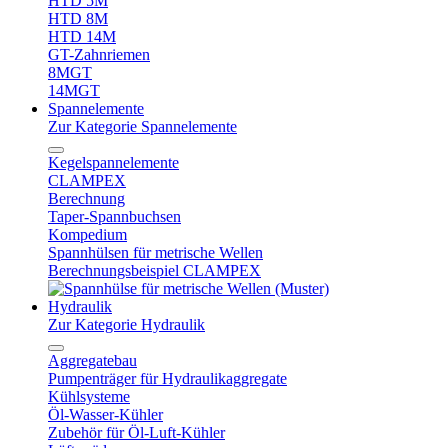
HTD 5M
HTD 8M
HTD 14M
GT-Zahnriemen
8MGT
14MGT
Spannelemente
Zur Kategorie Spannelemente
Kegelspannelemente
CLAMPEX
Berechnung
Taper-Spannbuchsen
Kompedium
Spannhülsen für metrische Wellen
Berechnungsbeispiel CLAMPEX
Hydraulik
Zur Kategorie Hydraulik
Aggregatebau
Pumpenträger für Hydraulikaggregate
Kühlsysteme
Öl-Wasser-Kühler
Zubehör für Öl-Luft-Kühler