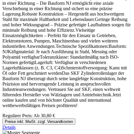
in einer Richtung – Die Bauform NJ ermöglicht eine axiale
Verschiebung in einer Richtung und sichert so eine präzise
Lagerung.Robuste Konstruktion – Hergestellt aus hochwertigem
Stahl für maximale Haltbarkeit und Lebensdauer.Geringe Reibung
und hoher Wirkungsgrad – Präzise gefertigte Laufbahnen sorgen für
minimale Reibung und hohe Effizienz.Vielseitige
Einsatzmöglichkeiten – Perfekt für den Einsatz in Getrieben,
Elektromotoren, Pumpen, Maschinenbau und vielen weiteren
industriellen Anwendungen.Technische Spezifikationen:Bauform:
NJKäfigmaterial: Je nach Ausführung in Stahl, Messing oder
Polyamid verfügbarToleranzklasse: Standardmäßig nach ISO-
Normen gefertigtLagerluft: Verfügbar in verschiedenen
Lagerluftklassen (z. B. C3, C4)Schmierstoffversorgung: Kann mit
Öl oder Fett geschmiert werdenDas SKF Zylinderrollenlager der
Bauform NJ überzeugt durch seine langlebige Konstruktion, hohe
Präzision und hervorragende Leistung in anspruchsvollen
Industrieanwendungen. Vertrauen Sie auf SKF, einen weltweit
führenden Hersteller von Wälzlagern und Antriebstechnik.Jetzt
online kaufen und von höchster Qualität und international
wettbewerbsfähigen Preisen profitieren!
Regulärer Preis:
Ab
30,80 €
Preise inkl. MwSt. zzgl. Versandkosten
Details