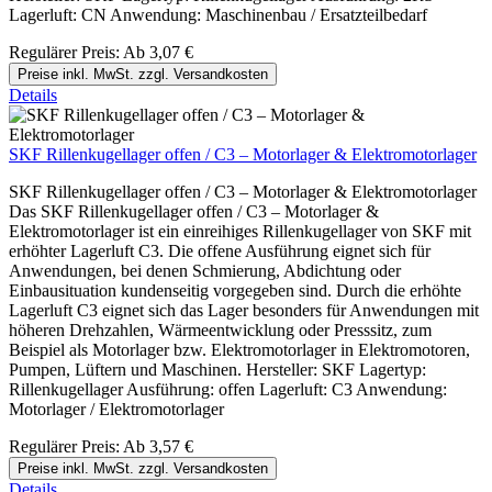
Lagerluft: CN Anwendung: Maschinenbau / Ersatzteilbedarf
Regulärer Preis:
Ab
3,07 €
Preise inkl. MwSt. zzgl. Versandkosten
Details
SKF Rillenkugellager offen / C3 – Motorlager & Elektromotorlager
SKF Rillenkugellager offen / C3 – Motorlager & Elektromotorlager
Das SKF Rillenkugellager offen / C3 – Motorlager &
Elektromotorlager ist ein einreihiges Rillenkugellager von SKF mit
erhöhter Lagerluft C3. Die offene Ausführung eignet sich für
Anwendungen, bei denen Schmierung, Abdichtung oder
Einbausituation kundenseitig vorgegeben sind. Durch die erhöhte
Lagerluft C3 eignet sich das Lager besonders für Anwendungen mit
höheren Drehzahlen, Wärmeentwicklung oder Presssitz, zum
Beispiel als Motorlager bzw. Elektromotorlager in Elektromotoren,
Pumpen, Lüftern und Maschinen. Hersteller: SKF Lagertyp:
Rillenkugellager Ausführung: offen Lagerluft: C3 Anwendung:
Motorlager / Elektromotorlager
Regulärer Preis:
Ab
3,57 €
Preise inkl. MwSt. zzgl. Versandkosten
Details