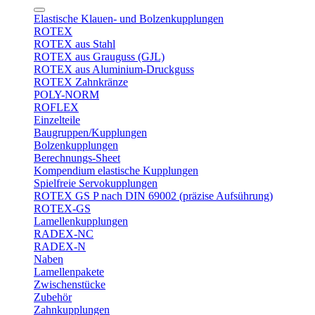
Elastische Klauen- und Bolzenkupplungen
ROTEX
ROTEX aus Stahl
ROTEX aus Grauguss (GJL)
ROTEX aus Aluminium-Druckguss
ROTEX Zahnkränze
POLY-NORM
ROFLEX
Einzelteile
Baugruppen/Kupplungen
Bolzenkupplungen
Berechnungs-Sheet
Kompendium elastische Kupplungen
Spielfreie Servokupplungen
ROTEX GS P nach DIN 69002 (präzise Aufsührung)
ROTEX-GS
Lamellenkupplungen
RADEX-NC
RADEX-N
Naben
Lamellenpakete
Zwischenstücke
Zubehör
Zahnkupplungen