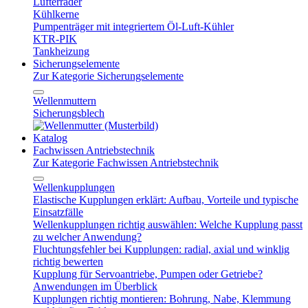
Lüfterräder
Kühlkerne
Pumpenträger mit integriertem Öl-Luft-Kühler
KTR-PIK
Tankheizung
Sicherungselemente
Zur Kategorie Sicherungselemente
Wellenmuttern
Sicherungsblech
Katalog
Fachwissen Antriebstechnik
Zur Kategorie Fachwissen Antriebstechnik
Wellenkupplungen
Elastische Kupplungen erklärt: Aufbau, Vorteile und typische
Einsatzfälle
Wellenkupplungen richtig auswählen: Welche Kupplung passt
zu welcher Anwendung?
Fluchtungsfehler bei Kupplungen: radial, axial und winklig
richtig bewerten
Kupplung für Servoantriebe, Pumpen oder Getriebe?
Anwendungen im Überblick
Kupplungen richtig montieren: Bohrung, Nabe, Klemmung