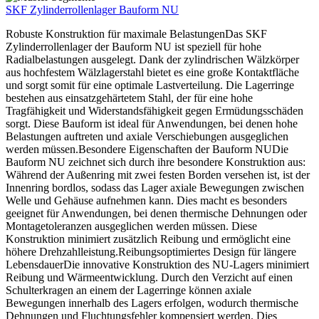
SKF Zylinderrollenlager Bauform NU
Robuste Konstruktion für maximale BelastungenDas SKF
Zylinderrollenlager der Bauform NU ist speziell für hohe
Radialbelastungen ausgelegt. Dank der zylindrischen Wälzkörper
aus hochfestem Wälzlagerstahl bietet es eine große Kontaktfläche
und sorgt somit für eine optimale Lastverteilung. Die Lagerringe
bestehen aus einsatzgehärtetem Stahl, der für eine hohe
Tragfähigkeit und Widerstandsfähigkeit gegen Ermüdungsschäden
sorgt. Diese Bauform ist ideal für Anwendungen, bei denen hohe
Belastungen auftreten und axiale Verschiebungen ausgeglichen
werden müssen.Besondere Eigenschaften der Bauform NUDie
Bauform NU zeichnet sich durch ihre besondere Konstruktion aus:
Während der Außenring mit zwei festen Borden versehen ist, ist der
Innenring bordlos, sodass das Lager axiale Bewegungen zwischen
Welle und Gehäuse aufnehmen kann. Dies macht es besonders
geeignet für Anwendungen, bei denen thermische Dehnungen oder
Montagetoleranzen ausgeglichen werden müssen. Diese
Konstruktion minimiert zusätzlich Reibung und ermöglicht eine
höhere Drehzahlleistung.Reibungsoptimiertes Design für längere
LebensdauerDie innovative Konstruktion des NU-Lagers minimiert
Reibung und Wärmeentwicklung. Durch den Verzicht auf einen
Schulterkragen an einem der Lagerringe können axiale
Bewegungen innerhalb des Lagers erfolgen, wodurch thermische
Dehnungen und Fluchtungsfehler kompensiert werden. Dies