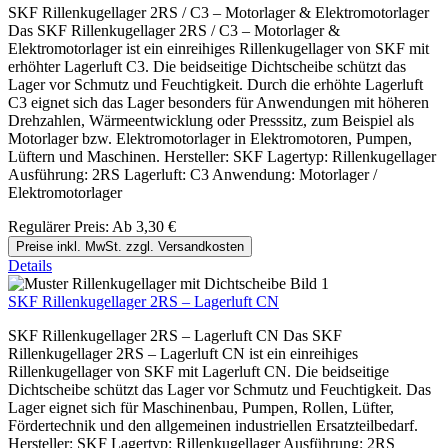
SKF Rillenkugellager 2RS / C3 – Motorlager & Elektromotorlager
Das SKF Rillenkugellager 2RS / C3 – Motorlager &
Elektromotorlager ist ein einreihiges Rillenkugellager von SKF mit
erhöhter Lagerluft C3. Die beidseitige Dichtscheibe schützt das
Lager vor Schmutz und Feuchtigkeit. Durch die erhöhte Lagerluft
C3 eignet sich das Lager besonders für Anwendungen mit höheren
Drehzahlen, Wärmeentwicklung oder Presssitz, zum Beispiel als
Motorlager bzw. Elektromotorlager in Elektromotoren, Pumpen,
Lüftern und Maschinen. Hersteller: SKF Lagertyp: Rillenkugellager
Ausführung: 2RS Lagerluft: C3 Anwendung: Motorlager /
Elektromotorlager
Regulärer Preis:
Ab
3,30 €
Preise inkl. MwSt. zzgl. Versandkosten
Details
SKF Rillenkugellager 2RS – Lagerluft CN
SKF Rillenkugellager 2RS – Lagerluft CN Das SKF
Rillenkugellager 2RS – Lagerluft CN ist ein einreihiges
Rillenkugellager von SKF mit Lagerluft CN. Die beidseitige
Dichtscheibe schützt das Lager vor Schmutz und Feuchtigkeit. Das
Lager eignet sich für Maschinenbau, Pumpen, Rollen, Lüfter,
Fördertechnik und den allgemeinen industriellen Ersatzteilbedarf.
Hersteller: SKF Lagertyp: Rillenkugellager Ausführung: 2RS