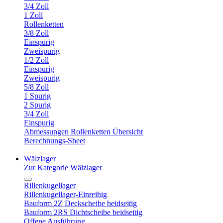
3/4 Zoll
1 Zoll
Rollenketten
3/8 Zoll
Einspurig
Zweispurig
1/2 Zoll
Einspurig
Zweispurig
5/8 Zoll
1 Spurig
2 Spurig
3/4 Zoll
Einspurig
Abmessungen Rollenketten Übersicht
Berechnungs-Sheet
Wälzlager
Zur Kategorie Wälzlager
Rillenkugellager
Rillenkugellager-Einreihig
Bauform 2Z Deckscheibe beidseitig
Bauform 2RS Dichtscheibe beidseitig
Offene Ausführung