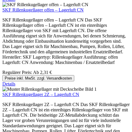
SKF Rillenkugellager offen – Lagerluft CN
SKF Rillenkugellager offen – Lagerluft CN Das SKF
Rillenkugellager offen – Lagerluft CN ist ein einreihiges
Rillenkugellager von SKF mit Lagerluft CN. Die offene
Ausführung eignet sich für Anwendungen, bei denen Schmierung,
Abdichtung oder Einbausituation kundenseitig vorgegeben sind.
Das Lager eignet sich für Maschinenbau, Pumpen, Rollen, Lüfter,
Fördertechnik und den allgemeinen industriellen Ersatzteilbedarf.
Hersteller: SKF Lagertyp: Rillenkugellager Ausführung: offen
Lagerluft: CN Anwendung: Maschinenbau / Ersatzteilbedarf
Regulärer Preis:
Ab
2,31 €
Preise inkl. MwSt. zzgl. Versandkosten
Details
SKF Rillenkugellager 2Z – Lagerluft CN
SKF Rillenkugellager 2Z – Lagerluft CN Das SKF Rillenkugellager
2Z – Lagerluft CN ist ein einreihiges Rillenkugellager von SKF mit
Lagerluft CN. Die beidseitige 2Z-Metallabdeckung schützt das
Lager vor groben Verunreinigungen und ist für viele industrielle
Standardanwendungen geeignet. Das Lager eignet sich für
Maschinenbau, Pumpen, Rollen, Lüfter, Fördertechnik und den