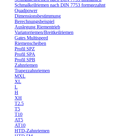
Schmalkeilriemen nach DIN 7753 formgezahnt
Quadpower
Dimensionsbestimmung
Berechnungsbeispiel
Auslegung Riementrieb
Variatorriemen/Breitkeilriemen
Gates Multispeed
Riemenscheiben
Profil SPZ
Profil SPA
Profil SPB
Zahnriemen
Trapezzahnriemen
MXL
XL
L
H
XH
T2.5
T5
T10
AT5
AT10
HTD-Zahnriemen