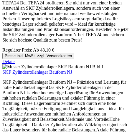
TEFA24 Bei TEFA24 profitieren Sie nicht nur von einer breiten
Auswahl an SKF Zylinderrollenlagern, sondern auch von einer
schnellen Verfügbarkeit und international wettbewerbsfähigen
Preisen. Unser optimiertes Logistiksystem sorgt dafür, dass Ihr
benötigtes Lager schnell geliefert wird – ideal für kurzfristige
Instandhaltungen und Produktionsanforderungen. Bestellen Sie jetzt
Ihr SKF Zylinderrollenlager Bauform N bei TEFA24 und sichern
Sie sich höchste Qualität zum besten Preis!
Regulärer Preis:
Ab
48,10 €
Preise inkl. MwSt. zzgl. Versandkosten
Details
SKF Zylinderrollenlager Bauform NJ
SKF Zylinderrollenlager Bauform NJ – Präzision und Leistung für
hohe RadialbelastungenDas SKF Zylinderrollenlager in der
Bauform NJ ist eine hochwertige Lagerlösung für Anwendungen
mit hohen radialen Belastungen und axialer Führung in einer
Richtung. Diese Lagerbauform zeichnet sich durch eine hohe
Tragfähigkeit, präzise Fertigung und Langlebigkeit aus – ideal für
industrielle Anwendungen mit hohen Anforderungen an
Zuverlässigkeit und Belastbarkeit.Merkmale und Vorteile:Hohe
Tragfähigkeit – Dank der Zylinderrollen als Wälzkörper eignet sich
das Lager besonders für hohe radiale Belastungen.Axiale Führung