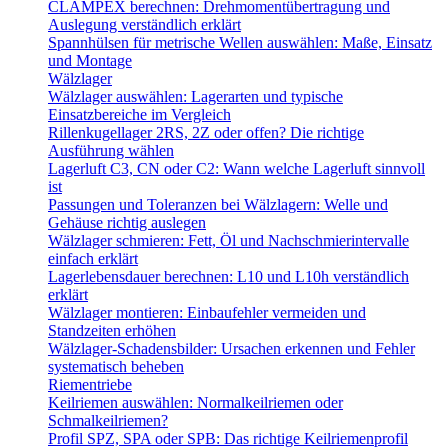
CLAMPEX berechnen: Drehmomentübertragung und
Auslegung verständlich erklärt
Spannhülsen für metrische Wellen auswählen: Maße, Einsatz
und Montage
Wälzlager
Wälzlager auswählen: Lagerarten und typische
Einsatzbereiche im Vergleich
Rillenkugellager 2RS, 2Z oder offen? Die richtige
Ausführung wählen
Lagerluft C3, CN oder C2: Wann welche Lagerluft sinnvoll
ist
Passungen und Toleranzen bei Wälzlagern: Welle und
Gehäuse richtig auslegen
Wälzlager schmieren: Fett, Öl und Nachschmierintervalle
einfach erklärt
Lagerlebensdauer berechnen: L10 und L10h verständlich
erklärt
Wälzlager montieren: Einbaufehler vermeiden und
Standzeiten erhöhen
Wälzlager-Schadensbilder: Ursachen erkennen und Fehler
systematisch beheben
Riementriebe
Keilriemen auswählen: Normalkeilriemen oder
Schmalkeilriemen?
Profil SPZ, SPA oder SPB: Das richtige Keilriemenprofil