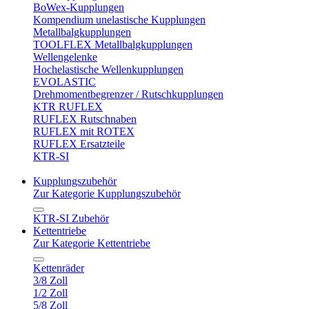
BoWex-Kupplungen
Kompendium unelastische Kupplungen
Metallbalgkupplungen
TOOLFLEX Metallbalgkupplungen
Wellengelenke
Hochelastische Wellenkupplungen
EVOLASTIC
Drehmomentbegrenzer / Rutschkupplungen
KTR RUFLEX
RUFLEX Rutschnaben
RUFLEX mit ROTEX
RUFLEX Ersatzteile
KTR-SI
Kupplungszubehör
Zur Kategorie Kupplungszubehör
KTR-SI Zubehör
Kettentriebe
Zur Kategorie Kettentriebe
Kettenräder
3/8 Zoll
1/2 Zoll
5/8 Zoll