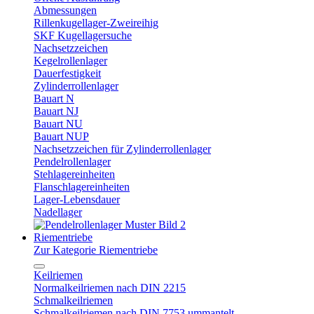
Abmessungen
Rillenkugellager-Zweireihig
SKF Kugellagersuche
Nachsetzzeichen
Kegelrollenlager
Dauerfestigkeit
Zylinderrollenlager
Bauart N
Bauart NJ
Bauart NU
Bauart NUP
Nachsetzzeichen für Zylinderrollenlager
Pendelrollenlager
Stehlagereinheiten
Flanschlagereinheiten
Lager-Lebensdauer
Nadellager
Riementriebe
Zur Kategorie Riementriebe
Keilriemen
Normalkeilriemen nach DIN 2215
Schmalkeilriemen
Schmalkeilriemen nach DIN 7753 ummantelt