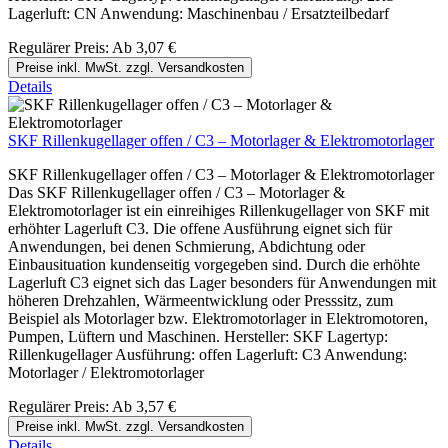
Lagerluft: CN Anwendung: Maschinenbau / Ersatzteilbedarf
Regulärer Preis:
Ab
3,07 €
Preise inkl. MwSt. zzgl. Versandkosten
Details
SKF Rillenkugellager offen / C3 – Motorlager & Elektromotorlager
SKF Rillenkugellager offen / C3 – Motorlager & Elektromotorlager
Das SKF Rillenkugellager offen / C3 – Motorlager &
Elektromotorlager ist ein einreihiges Rillenkugellager von SKF mit
erhöhter Lagerluft C3. Die offene Ausführung eignet sich für
Anwendungen, bei denen Schmierung, Abdichtung oder
Einbausituation kundenseitig vorgegeben sind. Durch die erhöhte
Lagerluft C3 eignet sich das Lager besonders für Anwendungen mit
höheren Drehzahlen, Wärmeentwicklung oder Presssitz, zum
Beispiel als Motorlager bzw. Elektromotorlager in Elektromotoren,
Pumpen, Lüftern und Maschinen. Hersteller: SKF Lagertyp:
Rillenkugellager Ausführung: offen Lagerluft: C3 Anwendung:
Motorlager / Elektromotorlager
Regulärer Preis:
Ab
3,57 €
Preise inkl. MwSt. zzgl. Versandkosten
Details