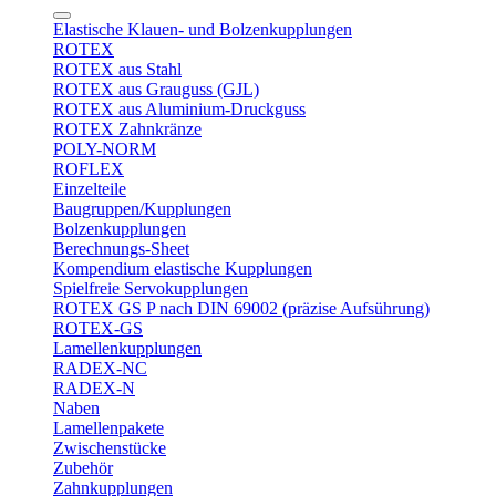
Elastische Klauen- und Bolzenkupplungen
ROTEX
ROTEX aus Stahl
ROTEX aus Grauguss (GJL)
ROTEX aus Aluminium-Druckguss
ROTEX Zahnkränze
POLY-NORM
ROFLEX
Einzelteile
Baugruppen/Kupplungen
Bolzenkupplungen
Berechnungs-Sheet
Kompendium elastische Kupplungen
Spielfreie Servokupplungen
ROTEX GS P nach DIN 69002 (präzise Aufsührung)
ROTEX-GS
Lamellenkupplungen
RADEX-NC
RADEX-N
Naben
Lamellenpakete
Zwischenstücke
Zubehör
Zahnkupplungen