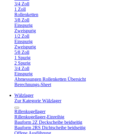
3/4 Zoll
1 Zoll
Rollenketten
3/8 Zoll
Einspurig
Zweispurig
1/2 Zoll
Einspurig
Zweispurig
5/8 Zoll
1 Spurig
2 Spurig
3/4 Zoll
Einspurig
Abmessungen Rollenketten Übersicht
Berechnungs-Sheet
Wälzlager
Zur Kategorie Wälzlager
Rillenkugellager
Rillenkugellager-Einreihig
Bauform 2Z Deckscheibe beidseitig
Bauform 2RS Dichtscheibe beidseitig
Offene Ausführung