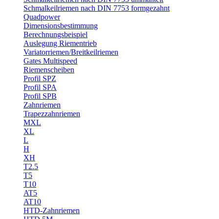
Schmalkeilriemen nach DIN 7753 formgezahnt
Quadpower
Dimensionsbestimmung
Berechnungsbeispiel
Auslegung Riementrieb
Variatorriemen/Breitkeilriemen
Gates Multispeed
Riemenscheiben
Profil SPZ
Profil SPA
Profil SPB
Zahnriemen
Trapezzahnriemen
MXL
XL
L
H
XH
T2.5
T5
T10
AT5
AT10
HTD-Zahnriemen