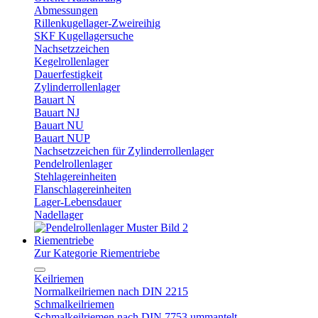
Abmessungen
Rillenkugellager-Zweireihig
SKF Kugellagersuche
Nachsetzzeichen
Kegelrollenlager
Dauerfestigkeit
Zylinderrollenlager
Bauart N
Bauart NJ
Bauart NU
Bauart NUP
Nachsetzzeichen für Zylinderrollenlager
Pendelrollenlager
Stehlagereinheiten
Flanschlagereinheiten
Lager-Lebensdauer
Nadellager
Riementriebe
Zur Kategorie Riementriebe
Keilriemen
Normalkeilriemen nach DIN 2215
Schmalkeilriemen
Schmalkeilriemen nach DIN 7753 ummantelt