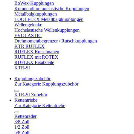
BoWex-Kupplungen
Kompendium unelastische Kupplungen
Metallbalgkupplungen
TOOLFLEX Metallbalgkupplungen
Wellengelenke
Hochelastische Wellenkupplungen
EVOLASTIC
Drehmomentbegrenzer / Rutschkupplungen
KTR RUFLEX
RUFLEX Rutschnaben
RUFLEX mit ROTEX
RUFLEX Ersatzteile
KTR-SI
Kupplungszubehör
Zur Kategorie Kupplungszubehör
KTR-SI Zubehör
Kettentriebe
Zur Kategorie Kettentriebe
Kettenräder
3/8 Zoll
1/2 Zoll
5/8 Zoll