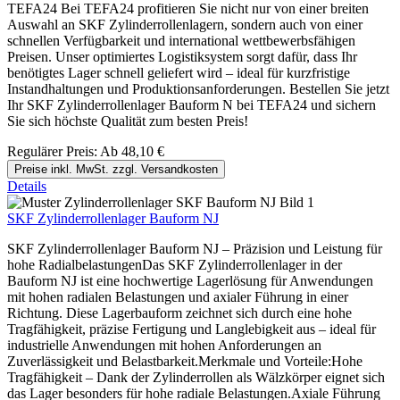
TEFA24 Bei TEFA24 profitieren Sie nicht nur von einer breiten
Auswahl an SKF Zylinderrollenlagern, sondern auch von einer
schnellen Verfügbarkeit und international wettbewerbsfähigen
Preisen. Unser optimiertes Logistiksystem sorgt dafür, dass Ihr
benötigtes Lager schnell geliefert wird – ideal für kurzfristige
Instandhaltungen und Produktionsanforderungen. Bestellen Sie jetzt
Ihr SKF Zylinderrollenlager Bauform N bei TEFA24 und sichern
Sie sich höchste Qualität zum besten Preis!
Regulärer Preis:
Ab
48,10 €
Preise inkl. MwSt. zzgl. Versandkosten
Details
SKF Zylinderrollenlager Bauform NJ
SKF Zylinderrollenlager Bauform NJ – Präzision und Leistung für
hohe RadialbelastungenDas SKF Zylinderrollenlager in der
Bauform NJ ist eine hochwertige Lagerlösung für Anwendungen
mit hohen radialen Belastungen und axialer Führung in einer
Richtung. Diese Lagerbauform zeichnet sich durch eine hohe
Tragfähigkeit, präzise Fertigung und Langlebigkeit aus – ideal für
industrielle Anwendungen mit hohen Anforderungen an
Zuverlässigkeit und Belastbarkeit.Merkmale und Vorteile:Hohe
Tragfähigkeit – Dank der Zylinderrollen als Wälzkörper eignet sich
das Lager besonders für hohe radiale Belastungen.Axiale Führung