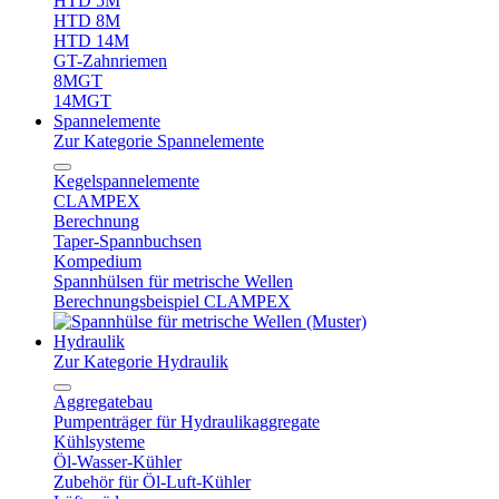
HTD 5M
HTD 8M
HTD 14M
GT-Zahnriemen
8MGT
14MGT
Spannelemente
Zur Kategorie Spannelemente
Kegelspannelemente
CLAMPEX
Berechnung
Taper-Spannbuchsen
Kompedium
Spannhülsen für metrische Wellen
Berechnungsbeispiel CLAMPEX
Hydraulik
Zur Kategorie Hydraulik
Aggregatebau
Pumpenträger für Hydraulikaggregate
Kühlsysteme
Öl-Wasser-Kühler
Zubehör für Öl-Luft-Kühler