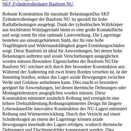
SKF Zylinderrollenlager Bauform NU
Robuste Konstruktion für maximale BelastungenDas SKF
Zylinderrollenlager der Bauform NU ist speziell für hohe
Radialbelastungen ausgelegt. Dank der zylindrischen Wälzkörper
aus hochfestem Wälzlagerstahl bietet es eine große Kontaktfläche
und sorgt somit für eine optimale Lastverteilung. Die Lagerringe
bestehen aus einsatzgehärtetem Stahl, der für eine hohe
Tragfähigkeit und Widerstandsfähigkeit gegen Ermüdungsschäden
sorgt. Diese Bauform ist ideal für Anwendungen, bei denen hohe
Belastungen auftreten und axiale Verschiebungen ausgeglichen
werden müssen.Besondere Eigenschaften der Bauform NUDie
Bauform NU zeichnet sich durch ihre besondere Konstruktion aus:
Während der Außenring mit zwei festen Borden versehen ist, ist der
Innenring bordlos, sodass das Lager axiale Bewegungen zwischen
Welle und Gehäuse aufnehmen kann. Dies macht es besonders
geeignet für Anwendungen, bei denen thermische Dehnungen oder
Montagetoleranzen ausgeglichen werden müssen. Diese
Konstruktion minimiert zusätzlich Reibung und ermöglicht eine
höhere Drehzahlleistung.Reibungsoptimiertes Design für längere
LebensdauerDie innovative Konstruktion des NU-Lagers minimiert
Reibung und Wärmeentwicklung. Durch den Verzicht auf einen
Schulterkragen an einem der Lagerringe können axiale
Bewegungen innerhalb des Lagers erfolgen, wodurch thermische
Dehnungen und Fluchtungsfehler kompensiert werden. Dies