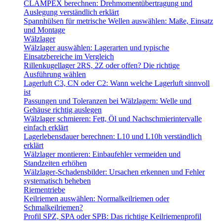
CLAMPEX berechnen: Drehmomentübertragung und
Auslegung verständlich erklärt
Spannhülsen für metrische Wellen auswählen: Maße, Einsatz
und Montage
Wälzlager
Wälzlager auswählen: Lagerarten und typische
Einsatzbereiche im Vergleich
Rillenkugellager 2RS, 2Z oder offen? Die richtige
Ausführung wählen
Lagerluft C3, CN oder C2: Wann welche Lagerluft sinnvoll
ist
Passungen und Toleranzen bei Wälzlagern: Welle und
Gehäuse richtig auslegen
Wälzlager schmieren: Fett, Öl und Nachschmierintervalle
einfach erklärt
Lagerlebensdauer berechnen: L10 und L10h verständlich
erklärt
Wälzlager montieren: Einbaufehler vermeiden und
Standzeiten erhöhen
Wälzlager-Schadensbilder: Ursachen erkennen und Fehler
systematisch beheben
Riementriebe
Keilriemen auswählen: Normalkeilriemen oder
Schmalkeilriemen?
Profil SPZ, SPA oder SPB: Das richtige Keilriemenprofil