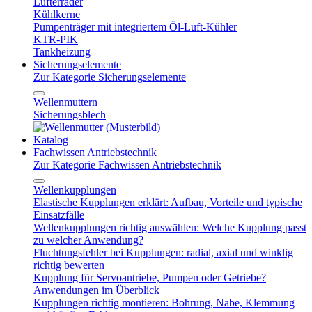
Lüfterräder
Kühlkerne
Pumpenträger mit integriertem Öl-Luft-Kühler
KTR-PIK
Tankheizung
Sicherungselemente
Zur Kategorie Sicherungselemente
Wellenmuttern
Sicherungsblech
Katalog
Fachwissen Antriebstechnik
Zur Kategorie Fachwissen Antriebstechnik
Wellenkupplungen
Elastische Kupplungen erklärt: Aufbau, Vorteile und typische
Einsatzfälle
Wellenkupplungen richtig auswählen: Welche Kupplung passt
zu welcher Anwendung?
Fluchtungsfehler bei Kupplungen: radial, axial und winklig
richtig bewerten
Kupplung für Servoantriebe, Pumpen oder Getriebe?
Anwendungen im Überblick
Kupplungen richtig montieren: Bohrung, Nabe, Klemmung