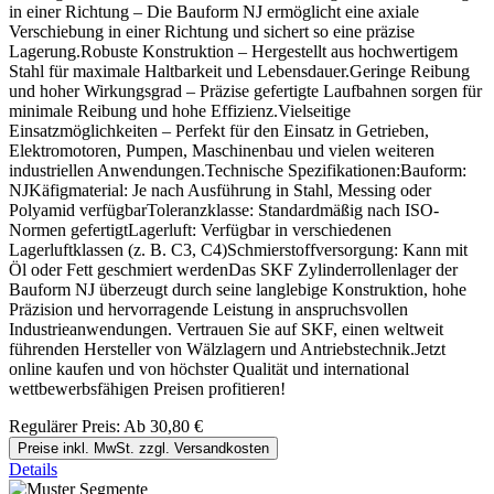
in einer Richtung – Die Bauform NJ ermöglicht eine axiale
Verschiebung in einer Richtung und sichert so eine präzise
Lagerung.Robuste Konstruktion – Hergestellt aus hochwertigem
Stahl für maximale Haltbarkeit und Lebensdauer.Geringe Reibung
und hoher Wirkungsgrad – Präzise gefertigte Laufbahnen sorgen für
minimale Reibung und hohe Effizienz.Vielseitige
Einsatzmöglichkeiten – Perfekt für den Einsatz in Getrieben,
Elektromotoren, Pumpen, Maschinenbau und vielen weiteren
industriellen Anwendungen.Technische Spezifikationen:Bauform:
NJKäfigmaterial: Je nach Ausführung in Stahl, Messing oder
Polyamid verfügbarToleranzklasse: Standardmäßig nach ISO-
Normen gefertigtLagerluft: Verfügbar in verschiedenen
Lagerluftklassen (z. B. C3, C4)Schmierstoffversorgung: Kann mit
Öl oder Fett geschmiert werdenDas SKF Zylinderrollenlager der
Bauform NJ überzeugt durch seine langlebige Konstruktion, hohe
Präzision und hervorragende Leistung in anspruchsvollen
Industrieanwendungen. Vertrauen Sie auf SKF, einen weltweit
führenden Hersteller von Wälzlagern und Antriebstechnik.Jetzt
online kaufen und von höchster Qualität und international
wettbewerbsfähigen Preisen profitieren!
Regulärer Preis:
Ab
30,80 €
Preise inkl. MwSt. zzgl. Versandkosten
Details