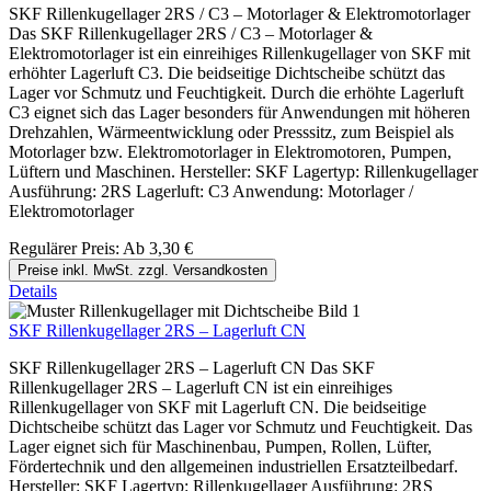
SKF Rillenkugellager 2RS / C3 – Motorlager & Elektromotorlager
Das SKF Rillenkugellager 2RS / C3 – Motorlager &
Elektromotorlager ist ein einreihiges Rillenkugellager von SKF mit
erhöhter Lagerluft C3. Die beidseitige Dichtscheibe schützt das
Lager vor Schmutz und Feuchtigkeit. Durch die erhöhte Lagerluft
C3 eignet sich das Lager besonders für Anwendungen mit höheren
Drehzahlen, Wärmeentwicklung oder Presssitz, zum Beispiel als
Motorlager bzw. Elektromotorlager in Elektromotoren, Pumpen,
Lüftern und Maschinen. Hersteller: SKF Lagertyp: Rillenkugellager
Ausführung: 2RS Lagerluft: C3 Anwendung: Motorlager /
Elektromotorlager
Regulärer Preis:
Ab
3,30 €
Preise inkl. MwSt. zzgl. Versandkosten
Details
SKF Rillenkugellager 2RS – Lagerluft CN
SKF Rillenkugellager 2RS – Lagerluft CN Das SKF
Rillenkugellager 2RS – Lagerluft CN ist ein einreihiges
Rillenkugellager von SKF mit Lagerluft CN. Die beidseitige
Dichtscheibe schützt das Lager vor Schmutz und Feuchtigkeit. Das
Lager eignet sich für Maschinenbau, Pumpen, Rollen, Lüfter,
Fördertechnik und den allgemeinen industriellen Ersatzteilbedarf.
Hersteller: SKF Lagertyp: Rillenkugellager Ausführung: 2RS