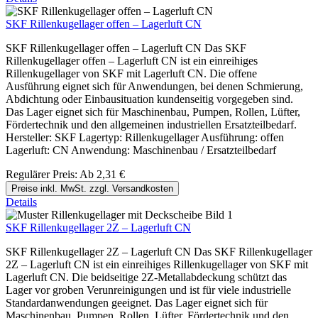
SKF Rillenkugellager offen – Lagerluft CN
SKF Rillenkugellager offen – Lagerluft CN Das SKF
Rillenkugellager offen – Lagerluft CN ist ein einreihiges
Rillenkugellager von SKF mit Lagerluft CN. Die offene
Ausführung eignet sich für Anwendungen, bei denen Schmierung,
Abdichtung oder Einbausituation kundenseitig vorgegeben sind.
Das Lager eignet sich für Maschinenbau, Pumpen, Rollen, Lüfter,
Fördertechnik und den allgemeinen industriellen Ersatzteilbedarf.
Hersteller: SKF Lagertyp: Rillenkugellager Ausführung: offen
Lagerluft: CN Anwendung: Maschinenbau / Ersatzteilbedarf
Regulärer Preis:
Ab
2,31 €
Preise inkl. MwSt. zzgl. Versandkosten
Details
SKF Rillenkugellager 2Z – Lagerluft CN
SKF Rillenkugellager 2Z – Lagerluft CN Das SKF Rillenkugellager
2Z – Lagerluft CN ist ein einreihiges Rillenkugellager von SKF mit
Lagerluft CN. Die beidseitige 2Z-Metallabdeckung schützt das
Lager vor groben Verunreinigungen und ist für viele industrielle
Standardanwendungen geeignet. Das Lager eignet sich für
Maschinenbau, Pumpen, Rollen, Lüfter, Fördertechnik und den