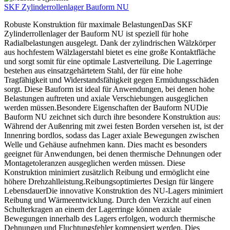
SKF Zylinderrollenlager Bauform NU
Robuste Konstruktion für maximale BelastungenDas SKF
Zylinderrollenlager der Bauform NU ist speziell für hohe
Radialbelastungen ausgelegt. Dank der zylindrischen Wälzkörper
aus hochfestem Wälzlagerstahl bietet es eine große Kontaktfläche
und sorgt somit für eine optimale Lastverteilung. Die Lagerringe
bestehen aus einsatzgehärtetem Stahl, der für eine hohe
Tragfähigkeit und Widerstandsfähigkeit gegen Ermüdungsschäden
sorgt. Diese Bauform ist ideal für Anwendungen, bei denen hohe
Belastungen auftreten und axiale Verschiebungen ausgeglichen
werden müssen.Besondere Eigenschaften der Bauform NUDie
Bauform NU zeichnet sich durch ihre besondere Konstruktion aus:
Während der Außenring mit zwei festen Borden versehen ist, ist der
Innenring bordlos, sodass das Lager axiale Bewegungen zwischen
Welle und Gehäuse aufnehmen kann. Dies macht es besonders
geeignet für Anwendungen, bei denen thermische Dehnungen oder
Montagetoleranzen ausgeglichen werden müssen. Diese
Konstruktion minimiert zusätzlich Reibung und ermöglicht eine
höhere Drehzahlleistung.Reibungsoptimiertes Design für längere
LebensdauerDie innovative Konstruktion des NU-Lagers minimiert
Reibung und Wärmeentwicklung. Durch den Verzicht auf einen
Schulterkragen an einem der Lagerringe können axiale
Bewegungen innerhalb des Lagers erfolgen, wodurch thermische
Dehnungen und Fluchtungsfehler kompensiert werden. Dies