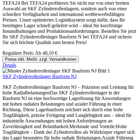
TEFA24 Bei TEFA24 profitieren Sie nicht nur von einer breiten
Auswahl an SKF Zylinderrollenlagern, sondern auch von einer
schnellen Verfügbarkeit und international wettbewerbsfähigen
Preisen. Unser optimiertes Logistiksystem sorgt dafür, dass Ihr
benötigtes Lager schnell geliefert wird – ideal für kurzfristige
Instandhaltungen und Produktionsanforderungen. Bestellen Sie jetzt
Ihr SKF Zylinderrollenlager Bauform N bei TEFA24 und sichern
Sie sich höchste Qualität zum besten Preis!
Regulärer Preis:
Ab
48,10 €
Preise inkl. MwSt. zzgl. Versandkosten
Details
SKF Zylinderrollenlager Bauform NJ
SKF Zylinderrollenlager Bauform NJ – Präzision und Leistung für
hohe RadialbelastungenDas SKF Zylinderrollenlager in der
Bauform NJ ist eine hochwertige Lagerlösung für Anwendungen
mit hohen radialen Belastungen und axialer Führung in einer
Richtung. Diese Lagerbauform zeichnet sich durch eine hohe
Tragfähigkeit, präzise Fertigung und Langlebigkeit aus – ideal für
industrielle Anwendungen mit hohen Anforderungen an
Zuverlässigkeit und Belastbarkeit.Merkmale und Vorteile:Hohe
Tragfähigkeit – Dank der Zylinderrollen als Wälzkörper eignet sich
das Lager besonders für hohe radiale Belastungen.Axiale Führung