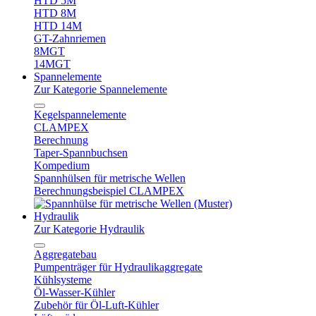
HTD 5M
HTD 8M
HTD 14M
GT-Zahnriemen
8MGT
14MGT
Spannelemente
Zur Kategorie Spannelemente
Kegelspannelemente
CLAMPEX
Berechnung
Taper-Spannbuchsen
Kompedium
Spannhülsen für metrische Wellen
Berechnungsbeispiel CLAMPEX
Hydraulik
Zur Kategorie Hydraulik
Aggregatebau
Pumpenträger für Hydraulikaggregate
Kühlsysteme
Öl-Wasser-Kühler
Zubehör für Öl-Luft-Kühler