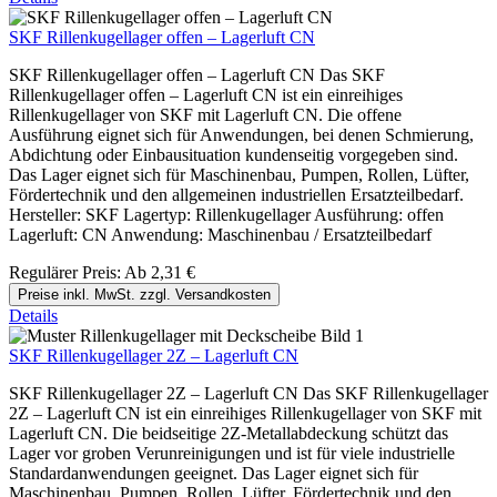
SKF Rillenkugellager offen – Lagerluft CN
SKF Rillenkugellager offen – Lagerluft CN Das SKF
Rillenkugellager offen – Lagerluft CN ist ein einreihiges
Rillenkugellager von SKF mit Lagerluft CN. Die offene
Ausführung eignet sich für Anwendungen, bei denen Schmierung,
Abdichtung oder Einbausituation kundenseitig vorgegeben sind.
Das Lager eignet sich für Maschinenbau, Pumpen, Rollen, Lüfter,
Fördertechnik und den allgemeinen industriellen Ersatzteilbedarf.
Hersteller: SKF Lagertyp: Rillenkugellager Ausführung: offen
Lagerluft: CN Anwendung: Maschinenbau / Ersatzteilbedarf
Regulärer Preis:
Ab
2,31 €
Preise inkl. MwSt. zzgl. Versandkosten
Details
SKF Rillenkugellager 2Z – Lagerluft CN
SKF Rillenkugellager 2Z – Lagerluft CN Das SKF Rillenkugellager
2Z – Lagerluft CN ist ein einreihiges Rillenkugellager von SKF mit
Lagerluft CN. Die beidseitige 2Z-Metallabdeckung schützt das
Lager vor groben Verunreinigungen und ist für viele industrielle
Standardanwendungen geeignet. Das Lager eignet sich für
Maschinenbau, Pumpen, Rollen, Lüfter, Fördertechnik und den