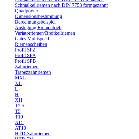
Schmalkeilriemen nach DIN 7753 formgezahnt
Quadpower
Dimensionsbestimmung
Berechnungsbeispiel
Auslegung Riementrieb
Variatorriemen/Breitkeilriemen
Gates Multispeed
Riemenscheiben
Profil SPZ
Profil SPA
Profil SPB
Zahnriemen
Trapezzahnriemen
MXL
XL
L
H
XH
T2.5
T5
T10
AT5
AT10
HTD-Zahnriemen