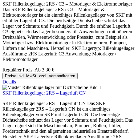
SKF Rillenkugellager 2RS / C3 – Motorlager & Elektromotorlager
Das SKF Rillenkugellager 2RS / C3 – Motorlager &
Elektromotorlager ist ein einreihiges Rillenkugellager von SKF mit
erhöhter Lagerluft C3. Die beidseitige Dichtscheibe schützt das
Lager vor Schmutz und Feuchtigkeit. Durch die erhöhte Lagerluft
C3 eignet sich das Lager besonders für Anwendungen mit höheren
Drehzahlen, Wärmeentwicklung oder Presssitz, zum Beispiel als
Motorlager bzw. Elektromotorlager in Elektromotoren, Pumpen,
Lüftern und Maschinen. Hersteller: SKF Lagertyp: Rillenkugellager
Ausführung: 2RS Lagerluft: C3 Anwendung: Motorlager /
Elektromotorlager
Regulärer Preis:
Ab
3,30 €
Preise inkl. MwSt. zzgl. Versandkosten
Details
SKF Rillenkugellager 2RS – Lagerluft CN
SKF Rillenkugellager 2RS – Lagerluft CN Das SKF
Rillenkugellager 2RS – Lagerluft CN ist ein einreihiges
Rillenkugellager von SKF mit Lagerluft CN. Die beidseitige
Dichtscheibe schützt das Lager vor Schmutz und Feuchtigkeit. Das
Lager eignet sich für Maschinenbau, Pumpen, Rollen, Lüfter,
Fördertechnik und den allgemeinen industriellen Ersatzteilbedarf.
Hersteller: SKF Lagertyp: Rillenkugellager Ausführung: 2RS