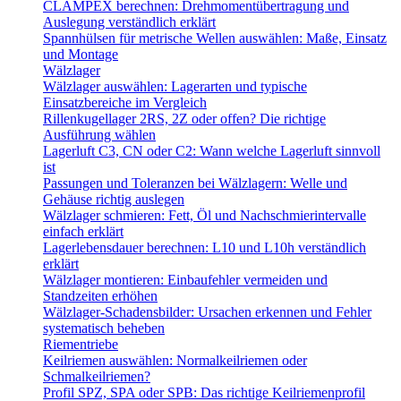
CLAMPEX berechnen: Drehmomentübertragung und
Auslegung verständlich erklärt
Spannhülsen für metrische Wellen auswählen: Maße, Einsatz
und Montage
Wälzlager
Wälzlager auswählen: Lagerarten und typische
Einsatzbereiche im Vergleich
Rillenkugellager 2RS, 2Z oder offen? Die richtige
Ausführung wählen
Lagerluft C3, CN oder C2: Wann welche Lagerluft sinnvoll
ist
Passungen und Toleranzen bei Wälzlagern: Welle und
Gehäuse richtig auslegen
Wälzlager schmieren: Fett, Öl und Nachschmierintervalle
einfach erklärt
Lagerlebensdauer berechnen: L10 und L10h verständlich
erklärt
Wälzlager montieren: Einbaufehler vermeiden und
Standzeiten erhöhen
Wälzlager-Schadensbilder: Ursachen erkennen und Fehler
systematisch beheben
Riementriebe
Keilriemen auswählen: Normalkeilriemen oder
Schmalkeilriemen?
Profil SPZ, SPA oder SPB: Das richtige Keilriemenprofil