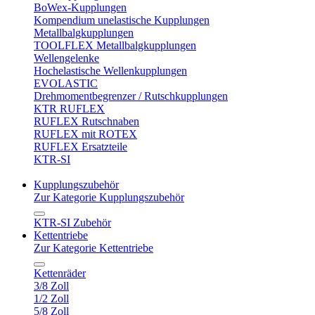
BoWex-Kupplungen
Kompendium unelastische Kupplungen
Metallbalgkupplungen
TOOLFLEX Metallbalgkupplungen
Wellengelenke
Hochelastische Wellenkupplungen
EVOLASTIC
Drehmomentbegrenzer / Rutschkupplungen
KTR RUFLEX
RUFLEX Rutschnaben
RUFLEX mit ROTEX
RUFLEX Ersatzteile
KTR-SI
Kupplungszubehör
Zur Kategorie Kupplungszubehör
KTR-SI Zubehör
Kettentriebe
Zur Kategorie Kettentriebe
Kettenräder
3/8 Zoll
1/2 Zoll
5/8 Zoll