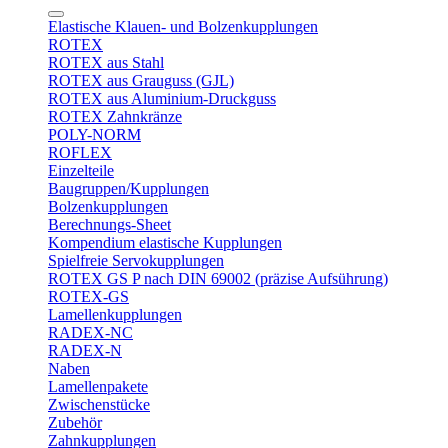
Elastische Klauen- und Bolzenkupplungen
ROTEX
ROTEX aus Stahl
ROTEX aus Grauguss (GJL)
ROTEX aus Aluminium-Druckguss
ROTEX Zahnkränze
POLY-NORM
ROFLEX
Einzelteile
Baugruppen/Kupplungen
Bolzenkupplungen
Berechnungs-Sheet
Kompendium elastische Kupplungen
Spielfreie Servokupplungen
ROTEX GS P nach DIN 69002 (präzise Aufsührung)
ROTEX-GS
Lamellenkupplungen
RADEX-NC
RADEX-N
Naben
Lamellenpakete
Zwischenstücke
Zubehör
Zahnkupplungen