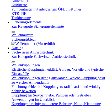
Lüfterräder
Kühlkerne
Pumpenträger mit integriertem Öl-Luft-Kühler
KTR-PIK
Tankheizung
Sicherungselemente
Zur Kategorie Sicherungselemente
Wellenmuttern
Sicherungsblech
Katalog
Fachwissen Antriebstechnik
Zur Kategorie Fachwissen Antriebstechnik
Wellenkupplungen
Elastische Kupplungen erklärt: Aufbau, Vorteile und typische
Einsatzfälle
Wellenkupplungen richtig auswählen: Welche Kupplung passt
zu welcher Anwendung?
Fluchtungsfehler bei Kupplungen: radial, axial und winklig
richtig bewerten
Kupplung für Servoantriebe, Pumpen oder Getriebe?
Anwendungen im Überblick
Kupplungen richtig montieren: Bohrung, Nabe, Klemmung