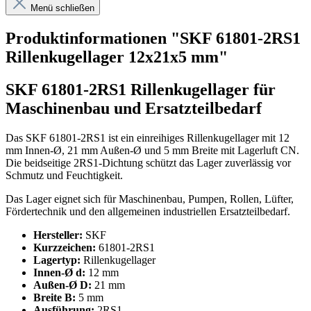
Menü schließen
Produktinformationen "SKF 61801-2RS1
Rillenkugellager 12x21x5 mm"
SKF 61801-2RS1 Rillenkugellager für
Maschinenbau und Ersatzteilbedarf
Das SKF 61801-2RS1 ist ein einreihiges Rillenkugellager mit 12
mm Innen-Ø, 21 mm Außen-Ø und 5 mm Breite mit Lagerluft CN.
Die beidseitige 2RS1-Dichtung schützt das Lager zuverlässig vor
Schmutz und Feuchtigkeit.
Das Lager eignet sich für Maschinenbau, Pumpen, Rollen, Lüfter,
Fördertechnik und den allgemeinen industriellen Ersatzteilbedarf.
Hersteller:
SKF
Kurzzeichen:
61801-2RS1
Lagertyp:
Rillenkugellager
Innen-Ø d:
12 mm
Außen-Ø D:
21 mm
Breite B:
5 mm
Ausführung:
2RS1