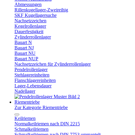
Abmessungen
Rillenkugellager-Zweireihig
SKF Kugellagersuche
Nachsetzzeichen
Kegelrollenlager
Dauerfestigkeit
Zylinderrollenlager
Bauart N
Bauart NJ
Bauart NU
Bauart NUP
Nachsetzzeichen für Zylinderrollenlager
Pendelrollenlager
Stehlagereinheiten
Flanschlagereinheiten
Lager-Lebensdauer
Nadellager
Riementriebe
Zur Kategorie Riementriebe
Keilriemen
Normalkeilriemen nach DIN 2215
Schmalkeilriemen
Schmalkeilriemen nach DIN 7753 ummantelt