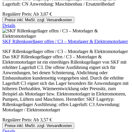
Lagerluft: CN Anwendung: Maschinenbau / Ersatzteilbedarf
Regulärer Preis:
Ab
3,07 €
Preise inkl. MwSt. zzgl. Versandkosten
Details
SKF Rillenkugellager offen / C3 – Motorlager & Elektromotorlager
SKF Rillenkugellager offen / C3 – Motorlager & Elektromotorlager
Das SKF Rillenkugellager offen / C3 – Motorlager &
Elektromotorlager ist ein einreihiges Rillenkugellager von SKF mit
erhöhter Lagerluft C3. Die offene Ausführung eignet sich für
Anwendungen, bei denen Schmierung, Abdichtung oder
Einbausituation kundenseitig vorgegeben sind. Durch die erhöhte
Lagerluft C3 eignet sich das Lager besonders für Anwendungen mit
höheren Drehzahlen, Wärmeentwicklung oder Presssitz, zum
Beispiel als Motorlager bzw. Elektromotorlager in Elektromotoren,
Pumpen, Lüftern und Maschinen. Hersteller: SKF Lagertyp:
Rillenkugellager Ausführung: offen Lagerluft: C3 Anwendung:
Motorlager / Elektromotorlager
Regulärer Preis:
Ab
3,57 €
Preise inkl. MwSt. zzgl. Versandkosten
Details