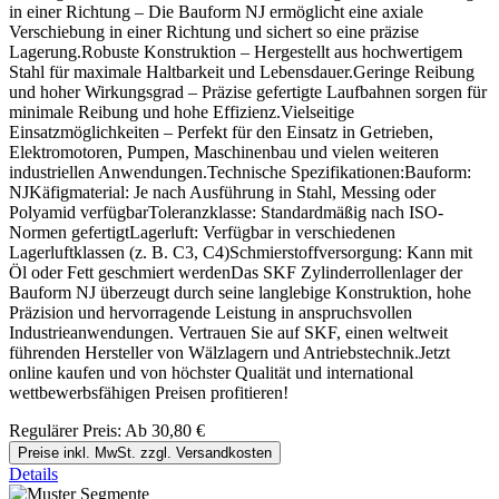
in einer Richtung – Die Bauform NJ ermöglicht eine axiale
Verschiebung in einer Richtung und sichert so eine präzise
Lagerung.Robuste Konstruktion – Hergestellt aus hochwertigem
Stahl für maximale Haltbarkeit und Lebensdauer.Geringe Reibung
und hoher Wirkungsgrad – Präzise gefertigte Laufbahnen sorgen für
minimale Reibung und hohe Effizienz.Vielseitige
Einsatzmöglichkeiten – Perfekt für den Einsatz in Getrieben,
Elektromotoren, Pumpen, Maschinenbau und vielen weiteren
industriellen Anwendungen.Technische Spezifikationen:Bauform:
NJKäfigmaterial: Je nach Ausführung in Stahl, Messing oder
Polyamid verfügbarToleranzklasse: Standardmäßig nach ISO-
Normen gefertigtLagerluft: Verfügbar in verschiedenen
Lagerluftklassen (z. B. C3, C4)Schmierstoffversorgung: Kann mit
Öl oder Fett geschmiert werdenDas SKF Zylinderrollenlager der
Bauform NJ überzeugt durch seine langlebige Konstruktion, hohe
Präzision und hervorragende Leistung in anspruchsvollen
Industrieanwendungen. Vertrauen Sie auf SKF, einen weltweit
führenden Hersteller von Wälzlagern und Antriebstechnik.Jetzt
online kaufen und von höchster Qualität und international
wettbewerbsfähigen Preisen profitieren!
Regulärer Preis:
Ab
30,80 €
Preise inkl. MwSt. zzgl. Versandkosten
Details