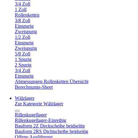
3/4 Zoll
1 Zoll
Rollenketten
3/8 Zoll
Einspurig
Zweispurig
1/2 Zoll
Einspurig
Zweispurig
5/8 Zoll
1 Spurig
2 Spurig
3/4 Zoll
Einspurig
Abmessungen Rollenketten Übersicht
Berechnungs-Sheet
Wälzlager
Zur Kategorie Wälzlager
Rillenkugellager
Rillenkugellager-Einreihig
Bauform 2Z Deckscheibe beidseitig
Bauform 2RS Dichtscheibe beidseitig
Offene Ausführung