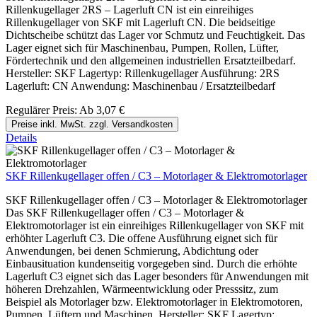
Rillenkugellager 2RS – Lagerluft CN ist ein einreihiges
Rillenkugellager von SKF mit Lagerluft CN. Die beidseitige
Dichtscheibe schützt das Lager vor Schmutz und Feuchtigkeit. Das
Lager eignet sich für Maschinenbau, Pumpen, Rollen, Lüfter,
Fördertechnik und den allgemeinen industriellen Ersatzteilbedarf.
Hersteller: SKF Lagertyp: Rillenkugellager Ausführung: 2RS
Lagerluft: CN Anwendung: Maschinenbau / Ersatzteilbedarf
Regulärer Preis:
Ab
3,07 €
Preise inkl. MwSt. zzgl. Versandkosten
Details
SKF Rillenkugellager offen / C3 – Motorlager & Elektromotorlager
SKF Rillenkugellager offen / C3 – Motorlager & Elektromotorlager
Das SKF Rillenkugellager offen / C3 – Motorlager &
Elektromotorlager ist ein einreihiges Rillenkugellager von SKF mit
erhöhter Lagerluft C3. Die offene Ausführung eignet sich für
Anwendungen, bei denen Schmierung, Abdichtung oder
Einbausituation kundenseitig vorgegeben sind. Durch die erhöhte
Lagerluft C3 eignet sich das Lager besonders für Anwendungen mit
höheren Drehzahlen, Wärmeentwicklung oder Presssitz, zum
Beispiel als Motorlager bzw. Elektromotorlager in Elektromotoren,
Pumpen, Lüftern und Maschinen. Hersteller: SKF Lagertyp: