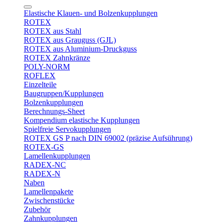
Elastische Klauen- und Bolzenkupplungen
ROTEX
ROTEX aus Stahl
ROTEX aus Grauguss (GJL)
ROTEX aus Aluminium-Druckguss
ROTEX Zahnkränze
POLY-NORM
ROFLEX
Einzelteile
Baugruppen/Kupplungen
Bolzenkupplungen
Berechnungs-Sheet
Kompendium elastische Kupplungen
Spielfreie Servokupplungen
ROTEX GS P nach DIN 69002 (präzise Aufsührung)
ROTEX-GS
Lamellenkupplungen
RADEX-NC
RADEX-N
Naben
Lamellenpakete
Zwischenstücke
Zubehör
Zahnkupplungen