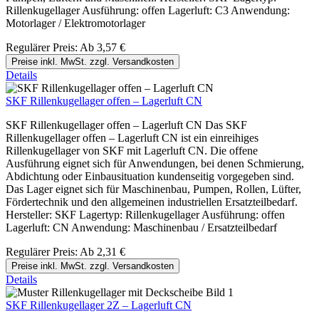
Rillenkugellager Ausführung: offen Lagerluft: C3 Anwendung:
Motorlager / Elektromotorlager
Regulärer Preis:
Ab
3,57 €
Preise inkl. MwSt. zzgl. Versandkosten
Details
SKF Rillenkugellager offen – Lagerluft CN
SKF Rillenkugellager offen – Lagerluft CN Das SKF
Rillenkugellager offen – Lagerluft CN ist ein einreihiges
Rillenkugellager von SKF mit Lagerluft CN. Die offene
Ausführung eignet sich für Anwendungen, bei denen Schmierung,
Abdichtung oder Einbausituation kundenseitig vorgegeben sind.
Das Lager eignet sich für Maschinenbau, Pumpen, Rollen, Lüfter,
Fördertechnik und den allgemeinen industriellen Ersatzteilbedarf.
Hersteller: SKF Lagertyp: Rillenkugellager Ausführung: offen
Lagerluft: CN Anwendung: Maschinenbau / Ersatzteilbedarf
Regulärer Preis:
Ab
2,31 €
Preise inkl. MwSt. zzgl. Versandkosten
Details
SKF Rillenkugellager 2Z – Lagerluft CN