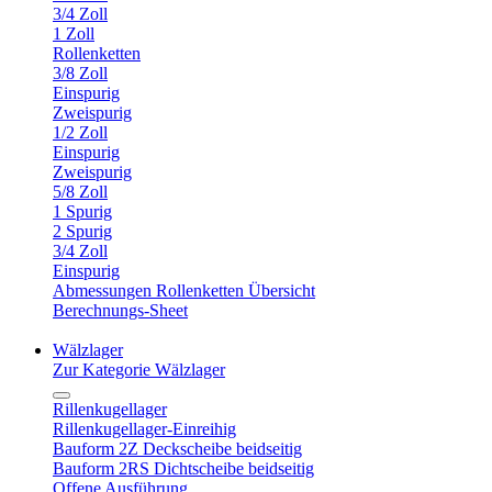
3/4 Zoll
1 Zoll
Rollenketten
3/8 Zoll
Einspurig
Zweispurig
1/2 Zoll
Einspurig
Zweispurig
5/8 Zoll
1 Spurig
2 Spurig
3/4 Zoll
Einspurig
Abmessungen Rollenketten Übersicht
Berechnungs-Sheet
Wälzlager
Zur Kategorie Wälzlager
Rillenkugellager
Rillenkugellager-Einreihig
Bauform 2Z Deckscheibe beidseitig
Bauform 2RS Dichtscheibe beidseitig
Offene Ausführung