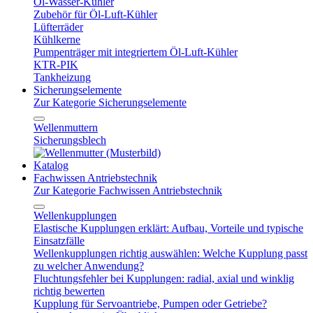
Öl-Wasser-Kühler
Zubehör für Öl-Luft-Kühler
Lüfterräder
Kühlkerne
Pumpenträger mit integriertem Öl-Luft-Kühler
KTR-PIK
Tankheizung
Sicherungselemente
Zur Kategorie Sicherungselemente
Wellenmuttern
Sicherungsblech
Katalog
Fachwissen Antriebstechnik
Zur Kategorie Fachwissen Antriebstechnik
Wellenkupplungen
Elastische Kupplungen erklärt: Aufbau, Vorteile und typische
Einsatzfälle
Wellenkupplungen richtig auswählen: Welche Kupplung passt
zu welcher Anwendung?
Fluchtungsfehler bei Kupplungen: radial, axial und winklig
richtig bewerten
Kupplung für Servoantriebe, Pumpen oder Getriebe?