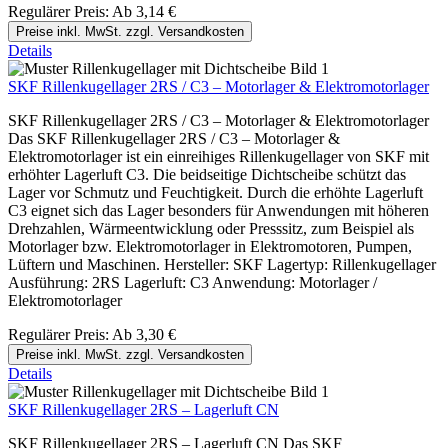
Regulärer Preis:
Ab
3,14 €
Preise inkl. MwSt. zzgl. Versandkosten
Details
SKF Rillenkugellager 2RS / C3 – Motorlager & Elektromotorlager
SKF Rillenkugellager 2RS / C3 – Motorlager & Elektromotorlager
Das SKF Rillenkugellager 2RS / C3 – Motorlager &
Elektromotorlager ist ein einreihiges Rillenkugellager von SKF mit
erhöhter Lagerluft C3. Die beidseitige Dichtscheibe schützt das
Lager vor Schmutz und Feuchtigkeit. Durch die erhöhte Lagerluft
C3 eignet sich das Lager besonders für Anwendungen mit höheren
Drehzahlen, Wärmeentwicklung oder Presssitz, zum Beispiel als
Motorlager bzw. Elektromotorlager in Elektromotoren, Pumpen,
Lüftern und Maschinen. Hersteller: SKF Lagertyp: Rillenkugellager
Ausführung: 2RS Lagerluft: C3 Anwendung: Motorlager /
Elektromotorlager
Regulärer Preis:
Ab
3,30 €
Preise inkl. MwSt. zzgl. Versandkosten
Details
SKF Rillenkugellager 2RS – Lagerluft CN
SKF Rillenkugellager 2RS – Lagerluft CN Das SKF