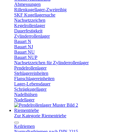
Abmessungen
Rillenkugellager-Zweireihig
SKF Kugellagersuche
Nachsetzzeichen
Kegelrollenlager
Dauerfestigkeit
Zylinderrollenlager
Bauart N
Bauart NJ
Bauart NU
Bauart NUP
Nachsetzzeichen für Zylinderrollenlager
Pendelrollenlager
Stehlagereinheiten
Flanschlagereinheiten
Lager-Lebensdauer
Schrägkugellager
Nadelhülsen
Nadellager
Riementriebe
Zur Kategorie Riementriebe
Keilriemen
Normalkeilriemen nach DIN 2215