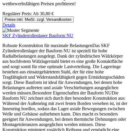
wettbewerbsfähigen Preisen profitieren!
Regulärer Preis:
Ab
30,80 €
Preise inkl. MwSt. zzgl. Versandkosten
Details
SKF Zylinderrollenlager Bauform NU
Robuste Konstruktion für maximale BelastungenDas SKF
Zylinderrollenlager der Bauform NU ist speziell für hohe
Radialbelastungen ausgelegt. Dank der zylindrischen Wälzkörper
aus hochfestem Wälzlagerstahl bietet es eine große Kontaktfläche
und sorgt somit für eine optimale Lastverteilung. Die Lagerringe
bestehen aus einsatzgehärtetem Stahl, der für eine hohe
Tragfähigkeit und Widerstandsfähigkeit gegen Ermüdungsschäden
sorgt. Diese Bauform ist ideal für Anwendungen, bei denen hohe
Belastungen auftreten und axiale Verschiebungen ausgeglichen
werden müssen.Besondere Eigenschaften der Bauform NUDie
Bauform NU zeichnet sich durch ihre besondere Konstruktion aus:
Während der Außenring mit zwei festen Borden versehen ist, ist der
Innenring bordlos, sodass das Lager axiale Bewegungen zwischen
Welle und Gehäuse aufnehmen kann. Dies macht es besonders
geeignet für Anwendungen, bei denen thermische Dehnungen oder
Montagetoleranzen ausgeglichen werden müssen. Diese
Konstruktion minimiert zusätzlich Reibung und ermöglicht eine