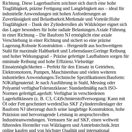
Richtung. Diese Lagerbauform zeichnet sich durch eine hohe
Tragfähigkeit, präzise Fertigung und Langlebigkeit aus – ideal für
industrielle Anwendungen mit hohen Anforderungen an
Zuverlässigkeit und Belastbarkeit.Merkmale und Vorteile:Hohe
Tragfähigkeit – Dank der Zylinderrollen als Wälzkörper eignet sich
das Lager besonders für hohe radiale Belastungen.Axiale Führung
in einer Richtung – Die Bauform NJ ermöglicht eine axiale
Verschiebung in einer Richtung und sichert so eine präzise
Lagerung.Robuste Konstruktion – Hergestellt aus hochwertigem
Stahl für maximale Haltbarkeit und Lebensdauer.Geringe Reibung
und hoher Wirkungsgrad – Präzise gefertigte Laufbahnen sorgen für
minimale Reibung und hohe Effizienz.Vielseitige
Einsatzmöglichkeiten – Perfekt für den Einsatz in Getrieben,
Elektromotoren, Pumpen, Maschinenbau und vielen weiteren
industriellen Anwendungen.Technische Spezifikationen:Bauform:
NJKäfigmaterial: Je nach Ausführung in Stahl, Messing oder
Polyamid verfügbarToleranzklasse: Standardmäßig nach ISO-
Normen gefertigtLagerluft: Verfügbar in verschiedenen
Lagerluftklassen (z. B. C3, C4)Schmierstoffversorgung: Kann mit
Öl oder Fett geschmiert werdenDas SKF Zylinderrollenlager der
Bauform NJ überzeugt durch seine langlebige Konstruktion, hohe
Präzision und hervorragende Leistung in anspruchsvollen
Industrieanwendungen. Vertrauen Sie auf SKF, einen weltweit
führenden Hersteller von Wälzlagern und Antriebstechnik.Jetzt
online kaufen und von höchster Qualität und international