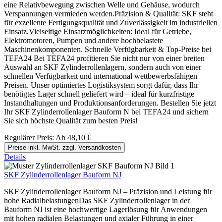
eine Relativbewegung zwischen Welle und Gehäuse, wodurch
Verspannungen vermieden werden.Präzision & Qualität: SKF steht
für exzellente Fertigungsqualität und Zuverlässigkeit im industriellen
Einsatz.Vielseitige Einsatzmöglichkeiten: Ideal für Getriebe,
Elektromotoren, Pumpen und andere hochbelastete
Maschinenkomponenten. Schnelle Verfügbarkeit & Top-Preise bei
TEFA24 Bei TEFA24 profitieren Sie nicht nur von einer breiten
Auswahl an SKF Zylinderrollenlagern, sondern auch von einer
schnellen Verfügbarkeit und international wettbewerbsfähigen
Preisen. Unser optimiertes Logistiksystem sorgt dafür, dass Ihr
benötigtes Lager schnell geliefert wird – ideal für kurzfristige
Instandhaltungen und Produktionsanforderungen. Bestellen Sie jetzt
Ihr SKF Zylinderrollenlager Bauform N bei TEFA24 und sichern
Sie sich höchste Qualität zum besten Preis!
Regulärer Preis:
Ab
48,10 €
Preise inkl. MwSt. zzgl. Versandkosten
Details
SKF Zylinderrollenlager Bauform NJ
SKF Zylinderrollenlager Bauform NJ – Präzision und Leistung für
hohe RadialbelastungenDas SKF Zylinderrollenlager in der
Bauform NJ ist eine hochwertige Lagerlösung für Anwendungen
mit hohen radialen Belastungen und axialer Führung in einer