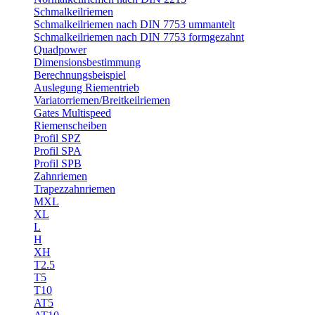
Schmalkeilriemen
Schmalkeilriemen nach DIN 7753 ummantelt
Schmalkeilriemen nach DIN 7753 formgezahnt
Quadpower
Dimensionsbestimmung
Berechnungsbeispiel
Auslegung Riementrieb
Variatorriemen/Breitkeilriemen
Gates Multispeed
Riemenscheiben
Profil SPZ
Profil SPA
Profil SPB
Zahnriemen
Trapezzahnriemen
MXL
XL
L
H
XH
T2.5
T5
T10
AT5