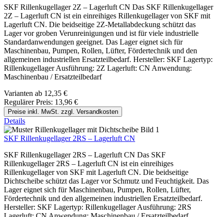
SKF Rillenkugellager 2Z – Lagerluft CN Das SKF Rillenkugellager
2Z – Lagerluft CN ist ein einreihiges Rillenkugellager von SKF mit
Lagerluft CN. Die beidseitige 2Z-Metallabdeckung schützt das
Lager vor groben Verunreinigungen und ist für viele industrielle
Standardanwendungen geeignet. Das Lager eignet sich für
Maschinenbau, Pumpen, Rollen, Lüfter, Fördertechnik und den
allgemeinen industriellen Ersatzteilbedarf. Hersteller: SKF Lagertyp:
Rillenkugellager Ausführung: 2Z Lagerluft: CN Anwendung:
Maschinenbau / Ersatzteilbedarf
Varianten ab
12,35 €
Regulärer Preis:
13,96 €
Preise inkl. MwSt. zzgl. Versandkosten
Details
SKF Rillenkugellager 2RS – Lagerluft CN
SKF Rillenkugellager 2RS – Lagerluft CN Das SKF
Rillenkugellager 2RS – Lagerluft CN ist ein einreihiges
Rillenkugellager von SKF mit Lagerluft CN. Die beidseitige
Dichtscheibe schützt das Lager vor Schmutz und Feuchtigkeit. Das
Lager eignet sich für Maschinenbau, Pumpen, Rollen, Lüfter,
Fördertechnik und den allgemeinen industriellen Ersatzteilbedarf.
Hersteller: SKF Lagertyp: Rillenkugellager Ausführung: 2RS
Lagerluft: CN Anwendung: Maschinenbau / Ersatzteilbedarf