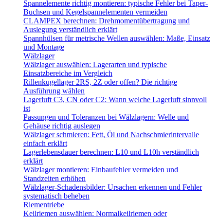
Spannelemente richtig montieren: typische Fehler bei Taper-
Buchsen und Kegelspannelementen vermeiden
CLAMPEX berechnen: Drehmomentübertragung und
Auslegung verständlich erklärt
Spannhülsen für metrische Wellen auswählen: Maße, Einsatz
und Montage
Wälzlager
Wälzlager auswählen: Lagerarten und typische
Einsatzbereiche im Vergleich
Rillenkugellager 2RS, 2Z oder offen? Die richtige
Ausführung wählen
Lagerluft C3, CN oder C2: Wann welche Lagerluft sinnvoll
ist
Passungen und Toleranzen bei Wälzlagern: Welle und
Gehäuse richtig auslegen
Wälzlager schmieren: Fett, Öl und Nachschmierintervalle
einfach erklärt
Lagerlebensdauer berechnen: L10 und L10h verständlich
erklärt
Wälzlager montieren: Einbaufehler vermeiden und
Standzeiten erhöhen
Wälzlager-Schadensbilder: Ursachen erkennen und Fehler
systematisch beheben
Riementriebe
Keilriemen auswählen: Normalkeilriemen oder