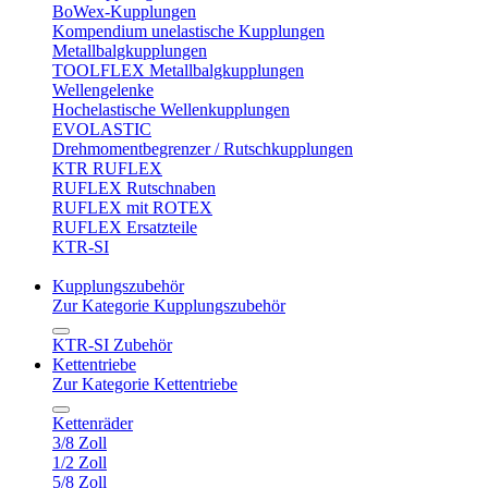
BoWex-Kupplungen
Kompendium unelastische Kupplungen
Metallbalgkupplungen
TOOLFLEX Metallbalgkupplungen
Wellengelenke
Hochelastische Wellenkupplungen
EVOLASTIC
Drehmomentbegrenzer / Rutschkupplungen
KTR RUFLEX
RUFLEX Rutschnaben
RUFLEX mit ROTEX
RUFLEX Ersatzteile
KTR-SI
Kupplungszubehör
Zur Kategorie Kupplungszubehör
KTR-SI Zubehör
Kettentriebe
Zur Kategorie Kettentriebe
Kettenräder
3/8 Zoll
1/2 Zoll
5/8 Zoll