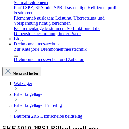
Schmalkeilriemen?
Profil SPZ, SPA oder SPB: Das richtige Keilriemenprofil
bestimmen
Riementrieb auslegen: Leistung, Übersetzung und
Vorspannung richtig berechnen
Keilriemenlänge bestimmen: So funktioniert die
Dimensionsbestimmung in der Praxis
Blog
Drehmomentmesstechnik
Zur Kategorie Drehmomentmesstechnik
Drehmomentmesswellen und Zubehör
Menü schließen
Wälzlager
Rillenkugellager
Rillenkugellager-Einreihig
Bauform 2RS Dichtscheibe beidseitig
SKF 6010-2RS1 Rillenkugellager