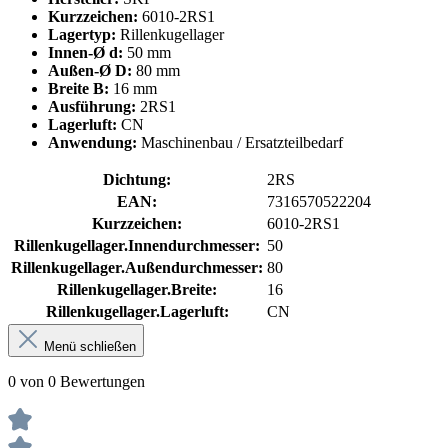
Kurzzeichen:
6010-2RS1
Lagertyp:
Rillenkugellager
Innen-Ø d:
50 mm
Außen-Ø D:
80 mm
Breite B:
16 mm
Ausführung:
2RS1
Lagerluft:
CN
Anwendung:
Maschinenbau / Ersatzteilbedarf
Dichtung:
2RS
EAN:
7316570522204
Kurzzeichen:
6010-2RS1
Rillenkugellager.Innendurchmesser:
50
Rillenkugellager.Außendurchmesser:
80
Rillenkugellager.Breite:
16
Rillenkugellager.Lagerluft:
CN
Menü schließen
0 von 0 Bewertungen