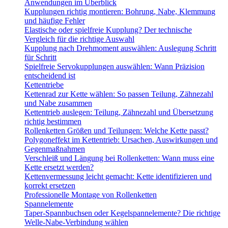
Anwendungen im Überblick
Kupplungen richtig montieren: Bohrung, Nabe, Klemmung
und häufige Fehler
Elastische oder spielfreie Kupplung? Der technische
Vergleich für die richtige Auswahl
Kupplung nach Drehmoment auswählen: Auslegung Schritt
für Schritt
Spielfreie Servokupplungen auswählen: Wann Präzision
entscheidend ist
Kettentriebe
Kettenrad zur Kette wählen: So passen Teilung, Zähnezahl
und Nabe zusammen
Kettentrieb auslegen: Teilung, Zähnezahl und Übersetzung
richtig bestimmen
Rollenketten Größen und Teilungen: Welche Kette passt?
Polygoneffekt im Kettentrieb: Ursachen, Auswirkungen und
Gegenmaßnahmen
Verschleiß und Längung bei Rollenketten: Wann muss eine
Kette ersetzt werden?
Kettenvermessung leicht gemacht: Kette identifizieren und
korrekt ersetzen
Professionelle Montage von Rollenketten
Spannelemente
Taper-Spannbuchsen oder Kegelspannelemente? Die richtige
Welle-Nabe-Verbindung wählen