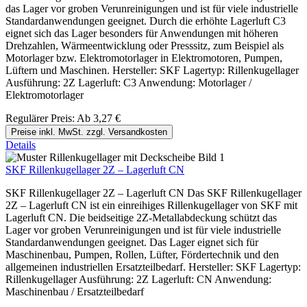
das Lager vor groben Verunreinigungen und ist für viele industrielle
Standardanwendungen geeignet. Durch die erhöhte Lagerluft C3
eignet sich das Lager besonders für Anwendungen mit höheren
Drehzahlen, Wärmeentwicklung oder Presssitz, zum Beispiel als
Motorlager bzw. Elektromotorlager in Elektromotoren, Pumpen,
Lüftern und Maschinen. Hersteller: SKF Lagertyp: Rillenkugellager
Ausführung: 2Z Lagerluft: C3 Anwendung: Motorlager /
Elektromotorlager
Regulärer Preis:
Ab
3,27 €
Preise inkl. MwSt. zzgl. Versandkosten
Details
SKF Rillenkugellager 2Z – Lagerluft CN
SKF Rillenkugellager 2Z – Lagerluft CN Das SKF Rillenkugellager
2Z – Lagerluft CN ist ein einreihiges Rillenkugellager von SKF mit
Lagerluft CN. Die beidseitige 2Z-Metallabdeckung schützt das
Lager vor groben Verunreinigungen und ist für viele industrielle
Standardanwendungen geeignet. Das Lager eignet sich für
Maschinenbau, Pumpen, Rollen, Lüfter, Fördertechnik und den
allgemeinen industriellen Ersatzteilbedarf. Hersteller: SKF Lagertyp:
Rillenkugellager Ausführung: 2Z Lagerluft: CN Anwendung:
Maschinenbau / Ersatzteilbedarf