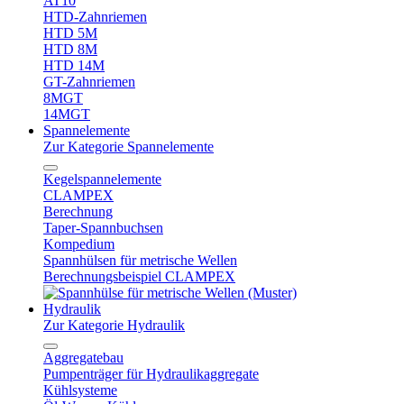
AT10
HTD-Zahnriemen
HTD 5M
HTD 8M
HTD 14M
GT-Zahnriemen
8MGT
14MGT
Spannelemente
Zur Kategorie Spannelemente
Kegelspannelemente
CLAMPEX
Berechnung
Taper-Spannbuchsen
Kompedium
Spannhülsen für metrische Wellen
Berechnungsbeispiel CLAMPEX
Hydraulik
Zur Kategorie Hydraulik
Aggregatebau
Pumpenträger für Hydraulikaggregate
Kühlsysteme