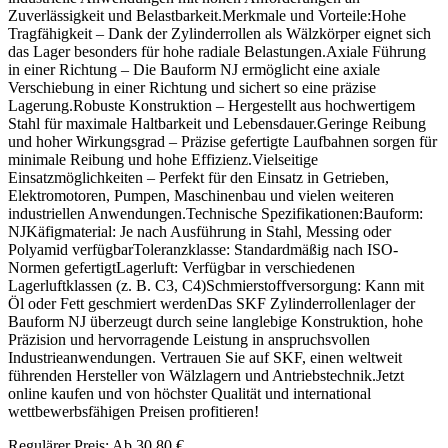
Zuverlässigkeit und Belastbarkeit.Merkmale und Vorteile:Hohe
Tragfähigkeit – Dank der Zylinderrollen als Wälzkörper eignet sich
das Lager besonders für hohe radiale Belastungen.Axiale Führung
in einer Richtung – Die Bauform NJ ermöglicht eine axiale
Verschiebung in einer Richtung und sichert so eine präzise
Lagerung.Robuste Konstruktion – Hergestellt aus hochwertigem
Stahl für maximale Haltbarkeit und Lebensdauer.Geringe Reibung
und hoher Wirkungsgrad – Präzise gefertigte Laufbahnen sorgen für
minimale Reibung und hohe Effizienz.Vielseitige
Einsatzmöglichkeiten – Perfekt für den Einsatz in Getrieben,
Elektromotoren, Pumpen, Maschinenbau und vielen weiteren
industriellen Anwendungen.Technische Spezifikationen:Bauform:
NJKäfigmaterial: Je nach Ausführung in Stahl, Messing oder
Polyamid verfügbarToleranzklasse: Standardmäßig nach ISO-
Normen gefertigtLagerluft: Verfügbar in verschiedenen
Lagerluftklassen (z. B. C3, C4)Schmierstoffversorgung: Kann mit
Öl oder Fett geschmiert werdenDas SKF Zylinderrollenlager der
Bauform NJ überzeugt durch seine langlebige Konstruktion, hohe
Präzision und hervorragende Leistung in anspruchsvollen
Industrieanwendungen. Vertrauen Sie auf SKF, einen weltweit
führenden Hersteller von Wälzlagern und Antriebstechnik.Jetzt
online kaufen und von höchster Qualität und international
wettbewerbsfähigen Preisen profitieren!
Regulärer Preis:
Ab
30,80 €