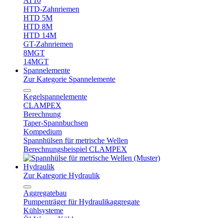
AT10
HTD-Zahnriemen
HTD 5M
HTD 8M
HTD 14M
GT-Zahnriemen
8MGT
14MGT
Spannelemente
Zur Kategorie Spannelemente
Kegelspannelemente
CLAMPEX
Berechnung
Taper-Spannbuchsen
Kompedium
Spannhülsen für metrische Wellen
Berechnungsbeispiel CLAMPEX
Hydraulik
Zur Kategorie Hydraulik
Aggregatebau
Pumpenträger für Hydraulikaggregate
Kühlsysteme