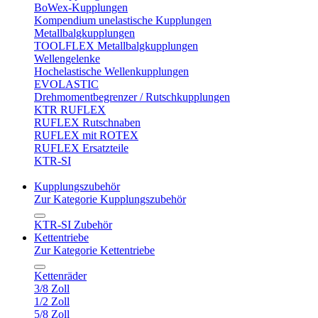
BoWex-Kupplungen
Kompendium unelastische Kupplungen
Metallbalgkupplungen
TOOLFLEX Metallbalgkupplungen
Wellengelenke
Hochelastische Wellenkupplungen
EVOLASTIC
Drehmomentbegrenzer / Rutschkupplungen
KTR RUFLEX
RUFLEX Rutschnaben
RUFLEX mit ROTEX
RUFLEX Ersatzteile
KTR-SI
Kupplungszubehör
Zur Kategorie Kupplungszubehör
KTR-SI Zubehör
Kettentriebe
Zur Kategorie Kettentriebe
Kettenräder
3/8 Zoll
1/2 Zoll
5/8 Zoll