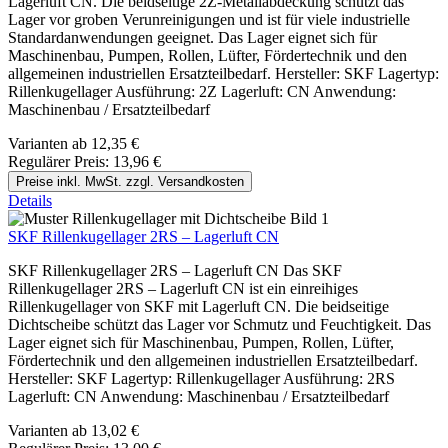
Lagerluft CN. Die beidseitige 2Z-Metallabdeckung schützt das
Lager vor groben Verunreinigungen und ist für viele industrielle
Standardanwendungen geeignet. Das Lager eignet sich für
Maschinenbau, Pumpen, Rollen, Lüfter, Fördertechnik und den
allgemeinen industriellen Ersatzteilbedarf. Hersteller: SKF Lagertyp:
Rillenkugellager Ausführung: 2Z Lagerluft: CN Anwendung:
Maschinenbau / Ersatzteilbedarf
Varianten ab
12,35 €
Regulärer Preis:
13,96 €
Preise inkl. MwSt. zzgl. Versandkosten
Details
SKF Rillenkugellager 2RS – Lagerluft CN
SKF Rillenkugellager 2RS – Lagerluft CN Das SKF
Rillenkugellager 2RS – Lagerluft CN ist ein einreihiges
Rillenkugellager von SKF mit Lagerluft CN. Die beidseitige
Dichtscheibe schützt das Lager vor Schmutz und Feuchtigkeit. Das
Lager eignet sich für Maschinenbau, Pumpen, Rollen, Lüfter,
Fördertechnik und den allgemeinen industriellen Ersatzteilbedarf.
Hersteller: SKF Lagertyp: Rillenkugellager Ausführung: 2RS
Lagerluft: CN Anwendung: Maschinenbau / Ersatzteilbedarf
Varianten ab
13,02 €