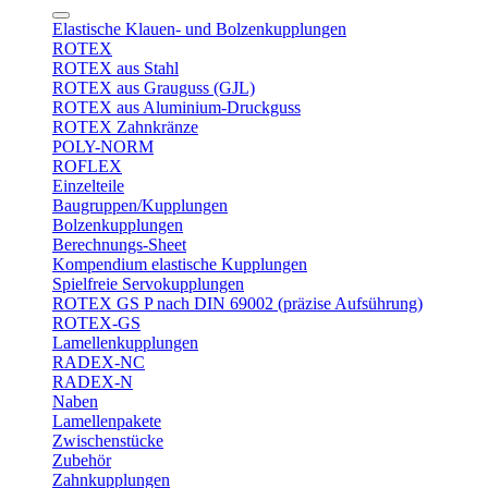
Elastische Klauen- und Bolzenkupplungen
ROTEX
ROTEX aus Stahl
ROTEX aus Grauguss (GJL)
ROTEX aus Aluminium-Druckguss
ROTEX Zahnkränze
POLY-NORM
ROFLEX
Einzelteile
Baugruppen/Kupplungen
Bolzenkupplungen
Berechnungs-Sheet
Kompendium elastische Kupplungen
Spielfreie Servokupplungen
ROTEX GS P nach DIN 69002 (präzise Aufsührung)
ROTEX-GS
Lamellenkupplungen
RADEX-NC
RADEX-N
Naben
Lamellenpakete
Zwischenstücke
Zubehör
Zahnkupplungen