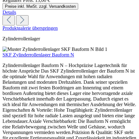
Regulärer Preis:
13,00 €
Preise inkl. MwSt. zzgl. Versandkosten
Details
Produktgalerie überspringen
Zylinderrollenlager
SKF Zylinderrollenlager Bauform N
Zylinderrollenlager Bauform N – Hochpräzise Lagertechnik für
höchste Ansprüche Das SKF Zylinderrollenlager der Bauform N ist
die optimale Wahl für Anwendungen mit hohen radialen
Belastungen und moderaten Drehzahlen. Dank seiner speziellen
Bauform mit zwei festen Bordringen am Innenring und einem
bordlosen Außenring bietet dieses Lager eine hervorragende axiale
Verschiebbarkeit innerhalb der Lagerpassung. Dadurch eignet es
sich ideal für Anwendungen mit thermischer Ausdehnung der Welle.
Eigenschaften & Vorteile: Hohe Tragfähigkeit: Zylinderrollenlager
sind speziell für hohe radiale Lasten ausgelegt und bieten eine lange
Lebensdauer.Axiale Verschiebbarkeit: Die Bauform N ermöglicht
eine Relativbewegung zwischen Welle und Gehäuse, wodurch
Verspannungen vermieden werden.Präzision & Qualität: SKF steht
für exzellente Fertigungsqualität und Zuverlässigkeit im industriellen