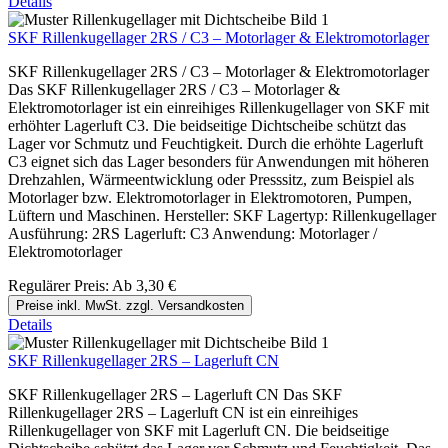
Details
SKF Rillenkugellager 2RS / C3 – Motorlager & Elektromotorlager
SKF Rillenkugellager 2RS / C3 – Motorlager & Elektromotorlager
Das SKF Rillenkugellager 2RS / C3 – Motorlager &
Elektromotorlager ist ein einreihiges Rillenkugellager von SKF mit
erhöhter Lagerluft C3. Die beidseitige Dichtscheibe schützt das
Lager vor Schmutz und Feuchtigkeit. Durch die erhöhte Lagerluft
C3 eignet sich das Lager besonders für Anwendungen mit höheren
Drehzahlen, Wärmeentwicklung oder Presssitz, zum Beispiel als
Motorlager bzw. Elektromotorlager in Elektromotoren, Pumpen,
Lüftern und Maschinen. Hersteller: SKF Lagertyp: Rillenkugellager
Ausführung: 2RS Lagerluft: C3 Anwendung: Motorlager /
Elektromotorlager
Regulärer Preis:
Ab
3,30 €
Preise inkl. MwSt. zzgl. Versandkosten
Details
SKF Rillenkugellager 2RS – Lagerluft CN
SKF Rillenkugellager 2RS – Lagerluft CN Das SKF
Rillenkugellager 2RS – Lagerluft CN ist ein einreihiges
Rillenkugellager von SKF mit Lagerluft CN. Die beidseitige