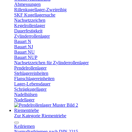
Abmessungen
Rillenkugellager-Zweireihig
SKF Kugellagersuche
Nachsetzzeichen
Kegelrollenlager
Dauerfestigkeit
Zylinderrollenlager
Bauart N
Bauart NJ
Bauart NU
Bauart NUP
Nachsetzzeichen für Zylinderrollenlager
Pendelrollenlager
Stehlagereinheiten
Flanschlagereinheiten
Lager-Lebensdauer
Schrägkugellager
Nadelhülsen
Nadellager
Riementriebe
Zur Kategorie Riementriebe
Keilriemen
Normalkeilriemen nach DIN 2215