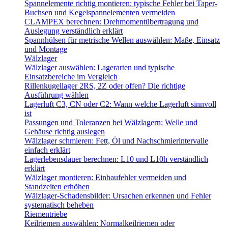
Spannelemente richtig montieren: typische Fehler bei Taper-
Buchsen und Kegelspannelementen vermeiden
CLAMPEX berechnen: Drehmomentübertragung und
Auslegung verständlich erklärt
Spannhülsen für metrische Wellen auswählen: Maße, Einsatz
und Montage
Wälzlager
Wälzlager auswählen: Lagerarten und typische
Einsatzbereiche im Vergleich
Rillenkugellager 2RS, 2Z oder offen? Die richtige
Ausführung wählen
Lagerluft C3, CN oder C2: Wann welche Lagerluft sinnvoll
ist
Passungen und Toleranzen bei Wälzlagern: Welle und
Gehäuse richtig auslegen
Wälzlager schmieren: Fett, Öl und Nachschmierintervalle
einfach erklärt
Lagerlebensdauer berechnen: L10 und L10h verständlich
erklärt
Wälzlager montieren: Einbaufehler vermeiden und
Standzeiten erhöhen
Wälzlager-Schadensbilder: Ursachen erkennen und Fehler
systematisch beheben
Riementriebe
Keilriemen auswählen: Normalkeilriemen oder