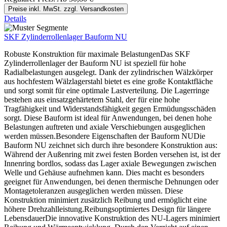
Preise inkl. MwSt. zzgl. Versandkosten
Details
SKF Zylinderrollenlager Bauform NU
Robuste Konstruktion für maximale BelastungenDas SKF
Zylinderrollenlager der Bauform NU ist speziell für hohe
Radialbelastungen ausgelegt. Dank der zylindrischen Wälzkörper
aus hochfestem Wälzlagerstahl bietet es eine große Kontaktfläche
und sorgt somit für eine optimale Lastverteilung. Die Lagerringe
bestehen aus einsatzgehärtetem Stahl, der für eine hohe
Tragfähigkeit und Widerstandsfähigkeit gegen Ermüdungsschäden
sorgt. Diese Bauform ist ideal für Anwendungen, bei denen hohe
Belastungen auftreten und axiale Verschiebungen ausgeglichen
werden müssen.Besondere Eigenschaften der Bauform NUDie
Bauform NU zeichnet sich durch ihre besondere Konstruktion aus:
Während der Außenring mit zwei festen Borden versehen ist, ist der
Innenring bordlos, sodass das Lager axiale Bewegungen zwischen
Welle und Gehäuse aufnehmen kann. Dies macht es besonders
geeignet für Anwendungen, bei denen thermische Dehnungen oder
Montagetoleranzen ausgeglichen werden müssen. Diese
Konstruktion minimiert zusätzlich Reibung und ermöglicht eine
höhere Drehzahlleistung.Reibungsoptimiertes Design für längere
LebensdauerDie innovative Konstruktion des NU-Lagers minimiert