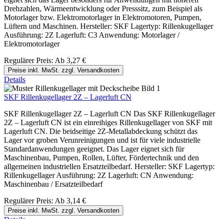
Drehzahlen, Wärmeentwicklung oder Presssitz, zum Beispiel als
Motorlager bzw. Elektromotorlager in Elektromotoren, Pumpen,
Lüftern und Maschinen. Hersteller: SKF Lagertyp: Rillenkugellager
Ausführung: 2Z Lagerluft: C3 Anwendung: Motorlager /
Elektromotorlager
Regulärer Preis:
Ab
3,27 €
Preise inkl. MwSt. zzgl. Versandkosten
Details
SKF Rillenkugellager 2Z – Lagerluft CN
SKF Rillenkugellager 2Z – Lagerluft CN Das SKF Rillenkugellager
2Z – Lagerluft CN ist ein einreihiges Rillenkugellager von SKF mit
Lagerluft CN. Die beidseitige 2Z-Metallabdeckung schützt das
Lager vor groben Verunreinigungen und ist für viele industrielle
Standardanwendungen geeignet. Das Lager eignet sich für
Maschinenbau, Pumpen, Rollen, Lüfter, Fördertechnik und den
allgemeinen industriellen Ersatzteilbedarf. Hersteller: SKF Lagertyp:
Rillenkugellager Ausführung: 2Z Lagerluft: CN Anwendung:
Maschinenbau / Ersatzteilbedarf
Regulärer Preis:
Ab
3,14 €
Preise inkl. MwSt. zzgl. Versandkosten