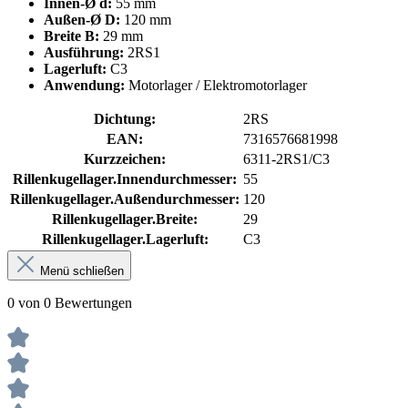
Innen-Ø d:
55 mm
Außen-Ø D:
120 mm
Breite B:
29 mm
Ausführung:
2RS1
Lagerluft:
C3
Anwendung:
Motorlager / Elektromotorlager
Dichtung:
2RS
EAN:
7316576681998
Kurzzeichen:
6311-2RS1/C3
Rillenkugellager.Innendurchmesser:
55
Rillenkugellager.Außendurchmesser:
120
Rillenkugellager.Breite:
29
Rillenkugellager.Lagerluft:
C3
Menü schließen
0 von 0 Bewertungen