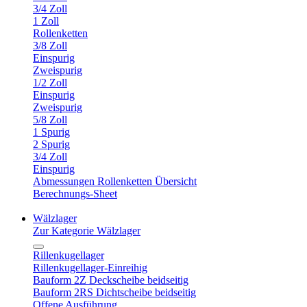
3/4 Zoll
1 Zoll
Rollenketten
3/8 Zoll
Einspurig
Zweispurig
1/2 Zoll
Einspurig
Zweispurig
5/8 Zoll
1 Spurig
2 Spurig
3/4 Zoll
Einspurig
Abmessungen Rollenketten Übersicht
Berechnungs-Sheet
Wälzlager
Zur Kategorie Wälzlager
Rillenkugellager
Rillenkugellager-Einreihig
Bauform 2Z Deckscheibe beidseitig
Bauform 2RS Dichtscheibe beidseitig
Offene Ausführung