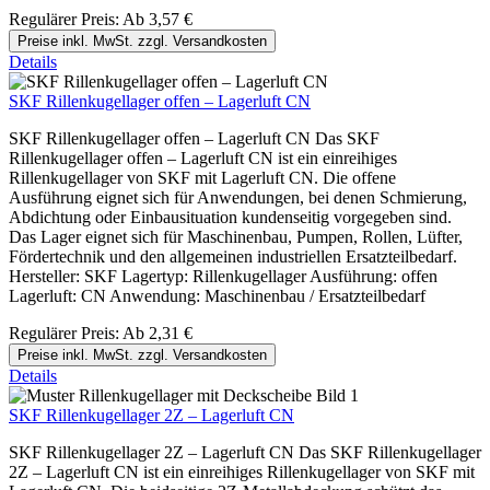
Regulärer Preis:
Ab
3,57 €
Preise inkl. MwSt. zzgl. Versandkosten
Details
SKF Rillenkugellager offen – Lagerluft CN
SKF Rillenkugellager offen – Lagerluft CN Das SKF
Rillenkugellager offen – Lagerluft CN ist ein einreihiges
Rillenkugellager von SKF mit Lagerluft CN. Die offene
Ausführung eignet sich für Anwendungen, bei denen Schmierung,
Abdichtung oder Einbausituation kundenseitig vorgegeben sind.
Das Lager eignet sich für Maschinenbau, Pumpen, Rollen, Lüfter,
Fördertechnik und den allgemeinen industriellen Ersatzteilbedarf.
Hersteller: SKF Lagertyp: Rillenkugellager Ausführung: offen
Lagerluft: CN Anwendung: Maschinenbau / Ersatzteilbedarf
Regulärer Preis:
Ab
2,31 €
Preise inkl. MwSt. zzgl. Versandkosten
Details
SKF Rillenkugellager 2Z – Lagerluft CN
SKF Rillenkugellager 2Z – Lagerluft CN Das SKF Rillenkugellager
2Z – Lagerluft CN ist ein einreihiges Rillenkugellager von SKF mit