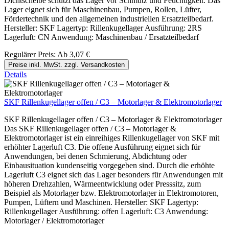
Dichtscheibe schützt das Lager vor Schmutz und Feuchtigkeit. Das
Lager eignet sich für Maschinenbau, Pumpen, Rollen, Lüfter,
Fördertechnik und den allgemeinen industriellen Ersatzteilbedarf.
Hersteller: SKF Lagertyp: Rillenkugellager Ausführung: 2RS
Lagerluft: CN Anwendung: Maschinenbau / Ersatzteilbedarf
Regulärer Preis:
Ab
3,07 €
Preise inkl. MwSt. zzgl. Versandkosten
Details
SKF Rillenkugellager offen / C3 – Motorlager & Elektromotorlager
SKF Rillenkugellager offen / C3 – Motorlager & Elektromotorlager
Das SKF Rillenkugellager offen / C3 – Motorlager &
Elektromotorlager ist ein einreihiges Rillenkugellager von SKF mit
erhöhter Lagerluft C3. Die offene Ausführung eignet sich für
Anwendungen, bei denen Schmierung, Abdichtung oder
Einbausituation kundenseitig vorgegeben sind. Durch die erhöhte
Lagerluft C3 eignet sich das Lager besonders für Anwendungen mit
höheren Drehzahlen, Wärmeentwicklung oder Presssitz, zum
Beispiel als Motorlager bzw. Elektromotorlager in Elektromotoren,
Pumpen, Lüftern und Maschinen. Hersteller: SKF Lagertyp:
Rillenkugellager Ausführung: offen Lagerluft: C3 Anwendung:
Motorlager / Elektromotorlager