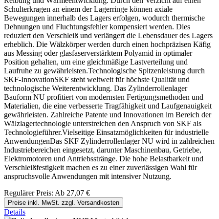
Reibung und Wärmeentwicklung. Durch den Verzicht auf einen
Schulterkragen an einem der Lagerringe können axiale
Bewegungen innerhalb des Lagers erfolgen, wodurch thermische
Dehnungen und Fluchtungsfehler kompensiert werden. Dies
reduziert den Verschleiß und verlängert die Lebensdauer des Lagers
erheblich. Die Wälzkörper werden durch einen hochpräzisen Käfig
aus Messing oder glasfaserverstärktem Polyamid in optimaler
Position gehalten, um eine gleichmäßige Lastverteilung und
Laufruhe zu gewährleisten.Technologische Spitzenleistung durch
SKF-InnovationSKF steht weltweit für höchste Qualität und
technologische Weiterentwicklung. Das Zylinderrollenlager
Bauform NU profitiert von modernsten Fertigungsmethoden und
Materialien, die eine verbesserte Tragfähigkeit und Laufgenauigkeit
gewährleisten. Zahlreiche Patente und Innovationen im Bereich der
Wälzlagertechnologie unterstreichen den Anspruch von SKF als
Technologieführer.Vielseitige Einsatzmöglichkeiten für industrielle
AnwendungenDas SKF Zylinderrollenlager NU wird in zahlreichen
Industriebereichen eingesetzt, darunter Maschinenbau, Getriebe,
Elektromotoren und Antriebsstränge. Die hohe Belastbarkeit und
Verschleißfestigkeit machen es zu einer zuverlässigen Wahl für
anspruchsvolle Anwendungen mit intensiver Nutzung.
Regulärer Preis:
Ab
27,07 €
Preise inkl. MwSt. zzgl. Versandkosten
Details