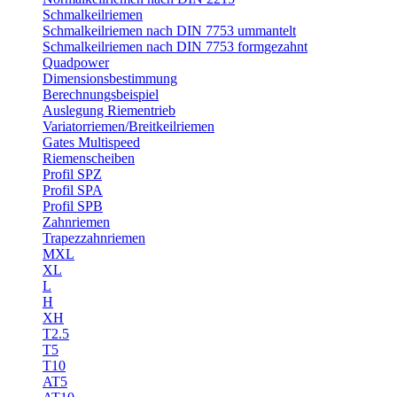
Schmalkeilriemen
Schmalkeilriemen nach DIN 7753 ummantelt
Schmalkeilriemen nach DIN 7753 formgezahnt
Quadpower
Dimensionsbestimmung
Berechnungsbeispiel
Auslegung Riementrieb
Variatorriemen/Breitkeilriemen
Gates Multispeed
Riemenscheiben
Profil SPZ
Profil SPA
Profil SPB
Zahnriemen
Trapezzahnriemen
MXL
XL
L
H
XH
T2.5
T5
T10
AT5