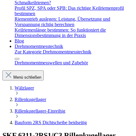
Schmalkeilriemen?
Profil SPZ, SPA oder SPB: Das richtige Keilriemenprofil
bestimmen
Riementrieb auslegen: Leistung, Übersetzung und
Vorspannung richtig berechnen
Keilriemenlänge bestimmen: So funktioniert die
Dimensionsbestimmung in der Praxis
Blog
Drehmomentmesstechnik
Zur Kategorie Drehmomentmesstechnik
Drehmomentmesswellen und Zubehör
Menü schließen
Wälzlager
Rillenkugellager
Rillenkugellager-Einreihig
Bauform 2RS Dichtscheibe beidseitig
SKF 6311-2RS1/C3 Rillenkugellager –