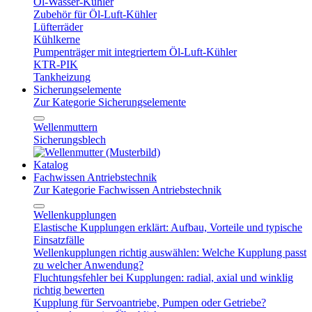
Öl-Wasser-Kühler
Zubehör für Öl-Luft-Kühler
Lüfterräder
Kühlkerne
Pumpenträger mit integriertem Öl-Luft-Kühler
KTR-PIK
Tankheizung
Sicherungselemente
Zur Kategorie Sicherungselemente
Wellenmuttern
Sicherungsblech
Katalog
Fachwissen Antriebstechnik
Zur Kategorie Fachwissen Antriebstechnik
Wellenkupplungen
Elastische Kupplungen erklärt: Aufbau, Vorteile und typische
Einsatzfälle
Wellenkupplungen richtig auswählen: Welche Kupplung passt
zu welcher Anwendung?
Fluchtungsfehler bei Kupplungen: radial, axial und winklig
richtig bewerten
Kupplung für Servoantriebe, Pumpen oder Getriebe?