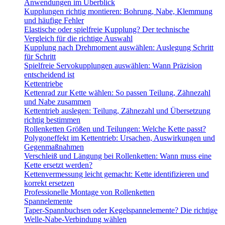
Anwendungen im Überblick
Kupplungen richtig montieren: Bohrung, Nabe, Klemmung
und häufige Fehler
Elastische oder spielfreie Kupplung? Der technische
Vergleich für die richtige Auswahl
Kupplung nach Drehmoment auswählen: Auslegung Schritt
für Schritt
Spielfreie Servokupplungen auswählen: Wann Präzision
entscheidend ist
Kettentriebe
Kettenrad zur Kette wählen: So passen Teilung, Zähnezahl
und Nabe zusammen
Kettentrieb auslegen: Teilung, Zähnezahl und Übersetzung
richtig bestimmen
Rollenketten Größen und Teilungen: Welche Kette passt?
Polygoneffekt im Kettentrieb: Ursachen, Auswirkungen und
Gegenmaßnahmen
Verschleiß und Längung bei Rollenketten: Wann muss eine
Kette ersetzt werden?
Kettenvermessung leicht gemacht: Kette identifizieren und
korrekt ersetzen
Professionelle Montage von Rollenketten
Spannelemente
Taper-Spannbuchsen oder Kegelspannelemente? Die richtige
Welle-Nabe-Verbindung wählen