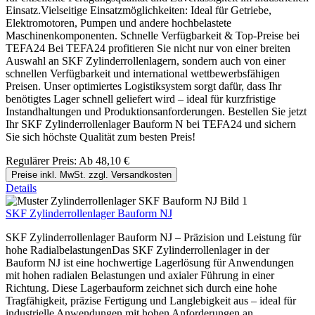
Einsatz.Vielseitige Einsatzmöglichkeiten: Ideal für Getriebe,
Elektromotoren, Pumpen und andere hochbelastete
Maschinenkomponenten. Schnelle Verfügbarkeit & Top-Preise bei
TEFA24 Bei TEFA24 profitieren Sie nicht nur von einer breiten
Auswahl an SKF Zylinderrollenlagern, sondern auch von einer
schnellen Verfügbarkeit und international wettbewerbsfähigen
Preisen. Unser optimiertes Logistiksystem sorgt dafür, dass Ihr
benötigtes Lager schnell geliefert wird – ideal für kurzfristige
Instandhaltungen und Produktionsanforderungen. Bestellen Sie jetzt
Ihr SKF Zylinderrollenlager Bauform N bei TEFA24 und sichern
Sie sich höchste Qualität zum besten Preis!
Regulärer Preis:
Ab
48,10 €
Preise inkl. MwSt. zzgl. Versandkosten
Details
SKF Zylinderrollenlager Bauform NJ
SKF Zylinderrollenlager Bauform NJ – Präzision und Leistung für
hohe RadialbelastungenDas SKF Zylinderrollenlager in der
Bauform NJ ist eine hochwertige Lagerlösung für Anwendungen
mit hohen radialen Belastungen und axialer Führung in einer
Richtung. Diese Lagerbauform zeichnet sich durch eine hohe
Tragfähigkeit, präzise Fertigung und Langlebigkeit aus – ideal für
industrielle Anwendungen mit hohen Anforderungen an